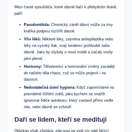
Mezi časté spouštěče, které dásně tlačí k přebytkům tkáně,
patří:
Parodontitida:
Chronický zánět dásní může za tmy
králíka podpisu rozšířit dásně.
Vliv léků:
Některé léky, zejména antiepileptika nebo
léky na vysoký tlak, mají tendenci prohloubit naše
dásně. Jako by slyšely o nové módě a začaly rostly
jako plevel.
Hormony:
Těhotenství a hormonální změny zavádějí
do našeho těla chaos, což se může projevit i na
dásních.
Nedostatečná ústní hygiena:
Když zapomínáme na
pravidelné čištění zubů, jako bychom se snažili
ignorovat řidiče autobusu, který zastavil přímo vedle
nás, naše dásně se vzbouří.
Daří se lidem, kteří se meditují
Otázkou však zůstává, zda jsou na vině víc naši blízcí