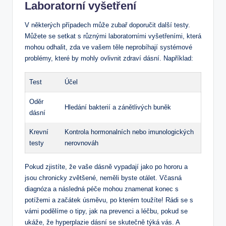
Laboratorní vyšetření
V některých případech může zubař doporučit další testy.
Můžete se setkat s různými laboratorními vyšetřeními, která
mohou odhalit, zda ve vašem těle neprobíhají systémové
problémy, které by mohly ovlivnit zdraví dásní. Například:
Test
Účel
Oděr
Hledání bakterií a zánětlivých buněk
dásní
Krevní
Kontrola hormonalních nebo imunologických
testy
nerovnováh
Pokud zjistíte, že vaše dásně vypadají jako po hororu a
jsou chronicky zvětšené, neměli byste otálet. Včasná
diagnóza a následná péče mohou znamenat konec s
potížemi a začátek úsměvu, po kterém toužíte! Rádi se s
vámi podělíme o tipy, jak na prevenci a léčbu, pokud se
ukáže, že hyperplazie dásní se skutečně týká vás. A