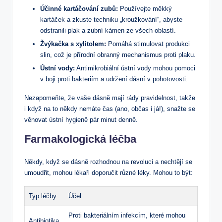
Účinné kartáčování zubů:
Používejte měkký
kartáček a zkuste techniku „kroužkování“, abyste
odstranili plak a zubní kámen ze všech oblastí.
Žvýkačka s xylitolem:
Pomáhá stimulovat produkci
slin, což je přírodní obranný mechanismus proti plaku.
Ústní vody:
Antimikrobiální ústní vody mohou pomoci
v boji proti bakteriím a udržení dásní v pohotovosti.
Nezapomeňte, že vaše dásně mají rády pravidelnost, takže
i když na to někdy nemáte čas (ano, občas i já!), snažte se
věnovat ústní hygieně pár minut denně.
Farmakologická léčba
Někdy, když se dásně rozhodnou na revoluci a nechtějí se
umoudřit, mohou lékaři doporučit různé léky. Mohou to být:
Typ léčby
Účel
Proti bakteriálním infekcím, které mohou
Antibiotika