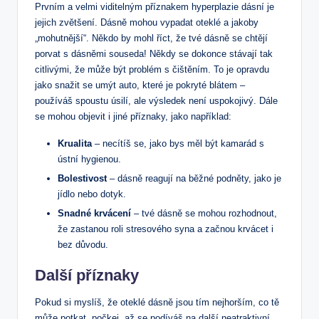
Prvním a velmi viditelným příznakem hyperplazie dásní je
jejich zvětšení. Dásně mohou vypadat oteklé a jakoby
„mohutnější“. Někdo by mohl říct, že tvé dásně se chtějí
porvat s dásněmi souseda! Někdy se dokonce stávají tak
citlivými, že může být problém s čištěním. To je opravdu
jako snažit se umýt auto, které je pokryté blátem –
používáš spoustu úsilí, ale výsledek není uspokojivý. Dále
se mohou objevit i jiné příznaky, jako například:
Krualita
– necítíš se, jako bys měl být kamarád s
ústní hygienou.
Bolestivost
– dásně reagují na běžné podněty, jako je
jídlo nebo dotyk.
Snadné krvácení
– tvé dásně se mohou rozhodnout,
že zastanou roli stresového syna a začnou krvácet i
bez důvodu.
Další příznaky
Pokud si myslíš, že oteklé dásně jsou tím nejhorším, co tě
může potkat, počkej, až se podíváš na další neatraktivní