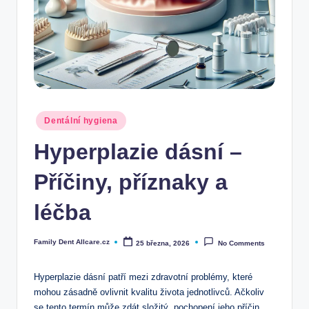
Posted
Dentální hygiena
in
Hyperplazie dásní –
Příčiny, příznaky a
léčba
Family Dent Allcare.cz
25 března, 2026
No Comments
Posted
by
Hyperplazie dásní patří mezi zdravotní problémy, které
mohou zásadně ovlivnit kvalitu života jednotlivců. Ačkoliv
se tento termín může zdát složitý, pochopení jeho příčin,