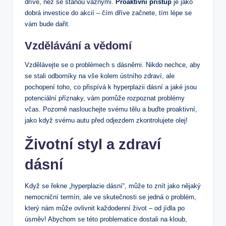
dříve, než se stanou vážnými.
Proaktivní přístup
je jako
dobrá investice do akcií – čím dříve začnete, tím lépe se
vám bude dařit.
Vzdělávání a vědomí
Vzdělávejte se o problémech s dásněmi. Nikdo nechce, aby
se stali odborníky na vše kolem ústního zdraví, ale
pochopení toho, co přispívá k hyperplazii dásní a jaké jsou
potenciální příznaky, vám pomůže rozpoznat problémy
včas. Pozorně naslouchejte svému tělu a buďte proaktivní,
jako když svému autu před odjezdem zkontrolujete olej!
Životní styl a zdraví
dásní
Když se řekne „hyperplazie dásní“, může to znít jako nějaký
nemocniční termín, ale ve skutečnosti se jedná o problém,
který nám může ovlivnit každodenní život – od jídla po
úsměv! Abychom se této problematice dostali na kloub,