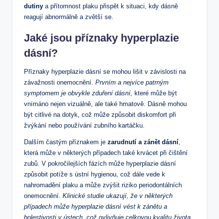
dutiny
a přítomnost plaku přispět k situaci, kdy dásně
reagují abnormálně a zvětší se.
Jaké jsou příznaky hyperplazie
dásní?
Příznaky hyperplazie dásní se mohou lišit v závislosti na
závažnosti onemocnění.
Prvním a nejvíce patrným
symptomem je obvykle zduření dásní,
které může být
vnímáno nejen vizuálně, ale také hmatově. Dásně mohou
být citlivé na dotyk, což může způsobit diskomfort při
žvýkání nebo používání zubního kartáčku.
Dalším častým příznakem je
zarudnutí a zánět dásní
,
která může v některých případech také krvácet při čištění
zubů. V pokročilejších fázích může hyperplazie dásní
způsobit potíže s ústní hygienou, což dále vede k
nahromadění plaku a může zvýšit riziko periodontálních
onemocnění.
Klinické studie ukazují, že v některých
případech může hyperplazie dásní vést k zánětu a
bolestivosti v ústech, což ovlivňuje celkovou kvalitu života