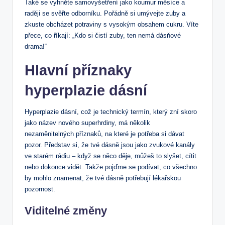
Také se vyhněte samovyšetření jako koumur měsíce a
raději se svěřte odborníku. Pořádně si umývejte zuby a
zkuste obcházet potraviny s vysokým obsahem cukru. Víte
přece, co říkají: „Kdo si čistí zuby, ten nemá dásňové
drama!“
Hlavní příznaky
hyperplazie dásní
Hyperplazie dásní, což je technický termín, který zní skoro
jako název nového superhrdiny, má několik
nezaměnitelných příznaků, na které je potřeba si dávat
pozor. Představ si, že tvé dásně jsou jako zvukové kanály
ve starém rádiu – když se něco děje, můžeš to slyšet, cítit
nebo dokonce vidět. Takže pojďme se podívat, co všechno
by mohlo znamenat, že tvé dásně potřebují lékařskou
pozornost.
Viditelné změny