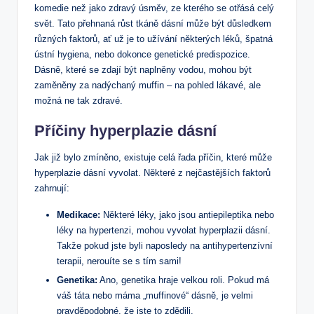
komedie než jako zdravý úsměv, ze kterého se otřásá celý
svět. Tato přehnaná růst tkáně dásní může být důsledkem
různých faktorů, ať už je to užívání některých léků, špatná
ústní hygiena, nebo dokonce genetické predispozice.
Dásně, které se zdají být naplněny vodou, mohou být
zaměněny za nadýchaný muffin – na pohled lákavé, ale
možná ne tak zdravé.
Příčiny hyperplazie dásní
Jak již bylo zmíněno, existuje celá řada příčin, které může
hyperplazie dásní vyvolat. Některé z nejčastějších faktorů
zahrnují:
Medikace:
Některé léky, jako jsou antiepileptika nebo
léky na hypertenzi, mohou vyvolat hyperplazii dásní.
Takže pokud jste byli naposledy na antihypertenzívní
terapii, nerouíte se s tím sami!
Genetika:
Ano, genetika hraje velkou roli. Pokud má
váš táta nebo máma „muffinové“ dásně, je velmi
pravděpodobné, že jste to zdědili.