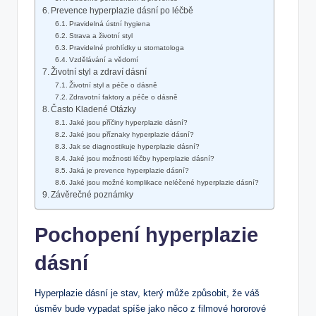
Prevence hyperplazie dásní po léčbě
Pravidelná ústní hygiena
Strava a životní styl
Pravidelné prohlídky u stomatologa
Vzdělávání a vědomí
Životní styl a zdraví dásní
Životní styl a péče o dásně
Zdravotní faktory a péče o dásně
Často Kladené Otázky
Jaké jsou příčiny hyperplazie dásní?
Jaké jsou příznaky hyperplazie dásní?
Jak se diagnostikuje hyperplazie dásní?
Jaké jsou možnosti léčby hyperplazie dásní?
Jaká je prevence hyperplazie dásní?
Jaké jsou možné komplikace neléčené hyperplazie dásní?
Závěrečné poznámky
Pochopení hyperplazie
dásní
Hyperplazie dásní je stav, který může způsobit, že váš
úsměv bude vypadat spíše jako něco z filmové hororové