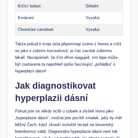
Krčící bolest
Střední
Krvácení
Vysoká
Chronické zarudnutí
Vysoká
Takže pokud ti tvoje ústa připomínají scénu z hororu a cítíš
se jako v zubním kocourkově, je čas zavolat zubnímu
lékaři. Nezapomeň, že čím dříve reaguješ, tím lépe může
být zastavena ta napohled spíše fascinující „pohádka“ o
hyperplazii dásní!
Jak diagnostikovat
hyperplazii dásní
Pokud jste se někdy ocitli u zubaře a slyšeli slova jako
„hyperplazie dásní“, možná jste pocítili zmatek, jaký by měl
běžný Čech, když zkouší rozluštit recept na slovenský
bramborový salát. Diagnostika hyperplazie dásní není tak