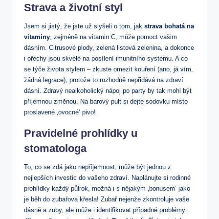
Strava a životní styl
Jsem si jistý, že jste už slyšeli o tom, jak
strava bohatá na
vitaminy
, zejméně na vitamin C, může pomoct vašim
dásním. Citrusové plody, zelená listová zelenina, a dokonce
i ořechy jsou skvélé na posílení imunitního systému. A co
se týče života stylem – zkuste omezit kouření (ano, já vím,
žádná legrace), protože to rozhodně nepřidává na zdraví
dásní. Zdravý nealkoholický nápoj po party by tak mohl být
příjemnou změnou. Na barový pult si dejte sodovku místo
proslavené ‚ovocné‘ pivo!
Pravidelné prohlídky u
stomatologa
To, co se zdá jako nepříjemnost, může být jednou z
nejlepších investic do vašeho zdraví. Naplánujte si rodinné
prohlídky každý půlrok, možná i s nějakým ‚bonusem‘ jako
je běh do zubařova křesla! Zubař nejenže zkontroluje vaše
dásně a zuby, ale může i identifikovat případné problémy