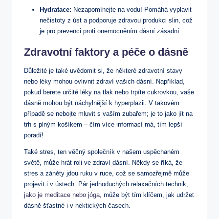
Hydratace:
Nezapomínejte na vodu! Pomáhá vyplavit
nečistoty z úst a podporuje zdravou produkci slin, což
je pro prevenci proti onemocněním dásní zásadní.
Zdravotní faktory a péče o dásně
Důležité je také uvědomit si, že některé zdravotní stavy
nebo léky mohou ovlivnit zdraví vašich dásní. Například,
pokud berete určité léky na tlak nebo trpíte cukrovkou, vaše
dásně mohou být náchylnější k hyperplazii. V takovém
případě se nebojte mluvit s vaším zubařem; je to jako jít na
trh s plným košíkem – čím více informací má, tím lepší
poradí!
Také stres, ten věčný společník v našem uspěchaném
světě, může hrát roli ve zdraví dásní. Někdy se říká, že
stres a záněty jdou ruku v ruce, což se samozřejmě může
projevit i v ústech. Pár jednoduchých relaxačních technik,
jako je meditace nebo jóga
, může být tím klíčem, jak udržet
dásně šťastné i v hektických časech.