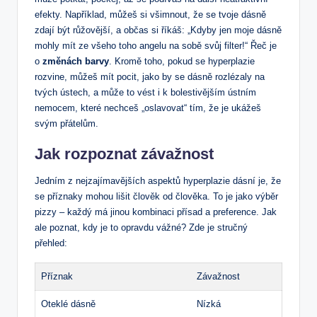
efekty. Například, můžeš si všimnout, že se tvoje dásně
zdají být růžovější, a občas si říkáš: „Kdyby jen moje dásně
mohly mít ze všeho toho angelu na sobě svůj filter!“ Řeč je
o
změnách barvy
. Kromě toho, pokud se hyperplazie
rozvine, můžeš mít pocit, jako by se dásně rozlézaly na
tvých ústech, a může to vést i k bolestivějším ústním
nemocem, které nechceš „oslavovat“ tím, že je ukážeš
svým přátelům.
Jak rozpoznat závažnost
Jedním z nejzajímavějších aspektů hyperplazie dásní je, že
se příznaky mohou lišit člověk od člověka. To je jako výběr
pizzy – každý má jinou kombinaci přísad a preference. Jak
ale poznat, kdy je to opravdu vážné? Zde je stručný
přehled:
Příznak
Závažnost
Oteklé dásně
Nízká