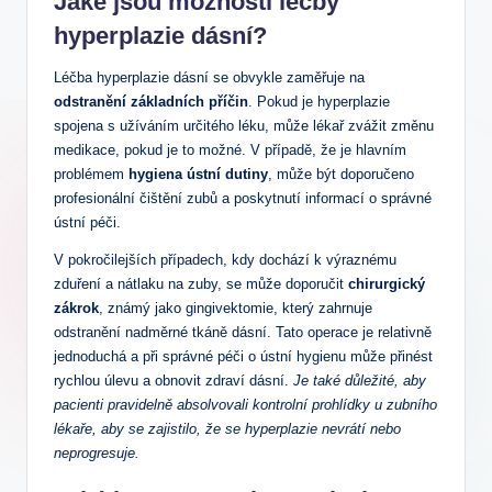
Jaké jsou možnosti léčby
hyperplazie dásní?
Léčba hyperplazie dásní se obvykle zaměřuje na
odstranění základních příčin
. Pokud je hyperplazie
spojena s užíváním určitého léku, může lékař zvážit změnu
medikace, pokud je to možné. V případě, že je hlavním
problémem
hygiena ústní dutiny
, může být doporučeno
profesionální čištění zubů a poskytnutí informací o správné
ústní péči.
V pokročilejších případech, kdy dochází k výraznému
zduření a nátlaku na zuby, se může doporučit
chirurgický
zákrok
, známý jako gingivektomie, který zahrnuje
odstranění nadměrné tkáně dásní. Tato operace je relativně
jednoduchá a při správné péči o ústní hygienu může přinést
rychlou úlevu a obnovit zdraví dásní.
Je také důležité, aby
pacienti pravidelně absolvovali kontrolní prohlídky u zubního
lékaře, aby se zajistilo, že se hyperplazie nevrátí nebo
neprogresuje.