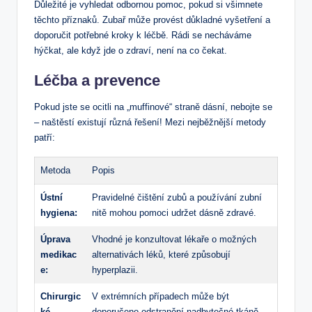
Důležité je vyhledat odbornou pomoc, pokud si všimnete
těchto příznaků. Zubař může provést důkladné vyšetření a
doporučit potřebné kroky k léčbě. Rádi se necháváme
hýčkat, ale když jde o zdraví, není na co čekat.
Léčba a prevence
Pokud jste se ocitli na „muffinové“ straně dásní, nebojte se
– naštěstí existují různá řešení! Mezi nejběžnější metody
patří:
Metoda
Popis
Ústní
Pravidelné čištění zubů a používání zubní
hygiena:
nitě mohou pomoci udržet dásně zdravé.
Úprava
Vhodné je konzultovat lékaře o možných
medikac
alternativách léků, které způsobují
e:
hyperplazii.
Chirurgic
V extrémních případech může být
ké
doporučeno odstranění nadbytečné tkáně