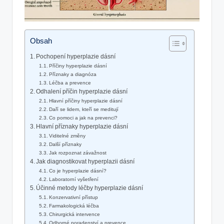
Obsah
Pochopení hyperplazie dásní
Příčiny hyperplazie dásní
Příznaky a diagnóza
Léčba a prevence
Odhalení příčin hyperplazie dásní
Hlavní příčiny hyperplazie dásní
Daří se lidem, kteří se meditují
Co pomoci a jak na prevenci?
Hlavní příznaky hyperplazie dásní
Viditelné změny
Další příznaky
Jak rozpoznat závažnost
Jak diagnostikovat hyperplazii dásní
Co je hyperplazie dásní?
Laboratorní vyšetření
Účinné metody léčby hyperplazie dásní
Konzervativní přístup
Farmakologická léčba
Chirurgická intervence
Odborné poradenství a prevence