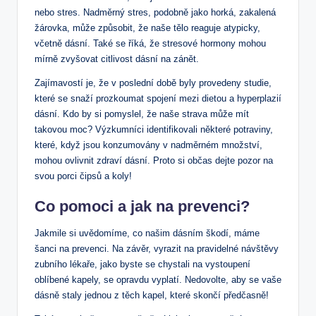
nebo stres. Nadměrný stres, podobně jako horká, zakalená
žárovka, může způsobit, že naše tělo reaguje atypicky,
včetně dásní. Také se říká, že stresové hormony mohou
mírně zvyšovat citlivost dásní na zánět.
Zajímavostí je, že v poslední době byly provedeny studie,
které se snaží prozkoumat spojení mezi dietou a hyperplazií
dásní. Kdo by si pomyslel, že naše strava může mít
takovou moc? Výzkumníci identifikovali některé potraviny,
které, když jsou konzumovány v nadměrném množství,
mohou ovlivnit zdraví dásní. Proto si občas dejte pozor na
svou porci čipsů a koly!
Co pomoci a jak na prevenci?
Jakmile si uvědomíme, co našim dásním škodí, máme
šanci na prevenci. Na závěr, vyrazit na pravidelné návštěvy
zubního lékaře, jako byste se chystali na vystoupení
oblíbené kapely, se opravdu vyplatí. Nedovolte, aby se vaše
dásně staly jednou z těch kapel, které skončí předčasně!