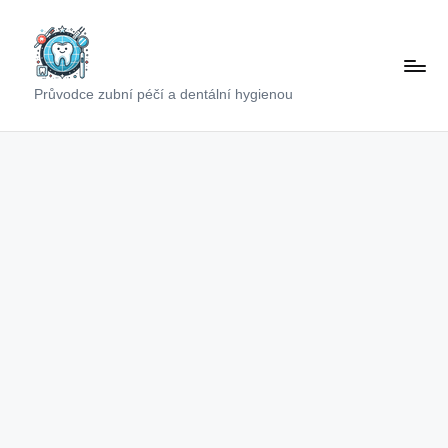
Skip
to
content
Průvodce zubní péčí a dentální hygienou