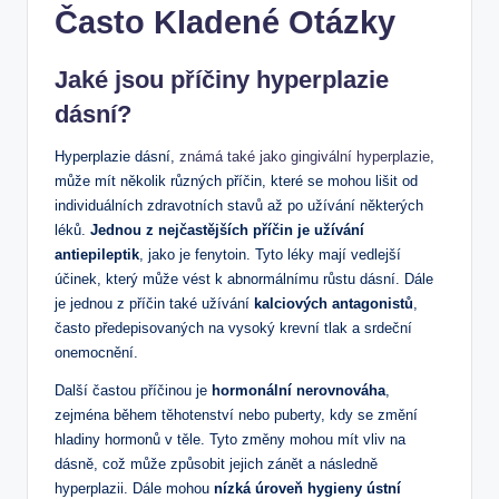
Často Kladené Otázky
Jaké jsou příčiny hyperplazie
dásní?
Hyperplazie dásní,
známá také jako gingivální hyperplazie
,
může mít několik různých příčin, které se mohou lišit od
individuálních zdravotních stavů až po užívání některých
léků.
Jednou z nejčastějších příčin je užívání
antiepileptik
, jako je fenytoin. Tyto léky mají vedlejší
účinek, který může vést k abnormálnímu růstu dásní. Dále
je jednou z příčin také užívání
kalciových antagonistů
,
často předepisovaných na vysoký krevní tlak a srdeční
onemocnění.
Další častou příčinou je
hormonální nerovnováha
,
zejména během těhotenství nebo puberty, kdy se změní
hladiny hormonů v těle. Tyto změny mohou mít vliv na
dásně, což může způsobit jejich zánět a následně
hyperplazii. Dále mohou
nízká úroveň hygieny ústní