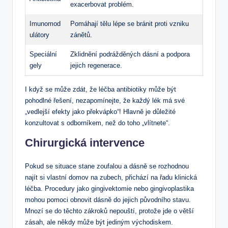
exacerbovat problém.
Imunomod
Pomáhají tělu lépe se bránit proti vzniku
ulátory
zánětů.
Speciální
Zklidnění podrážděných dásní a podpora
gely
jejich regenerace.
I když se může zdát, že léčba antibiotiky může být
pohodlné řešení, nezapomínejte, že každý lék má své
„vedlejší efekty jako překvápko“! Hlavně je důležité
konzultovat s odborníkem, než do toho „vlítnete“.
Chirurgická intervence
Pokud se situace stane zoufalou a dásně se rozhodnou
najít si vlastní domov na zubech, přichází na řadu klinická
léčba. Procedury jako gingivektomie nebo gingivoplastika
mohou pomoci obnovit dásně do jejich původního stavu.
Mnozí se do těchto zákroků nepouští, protože jde o větší
zásah, ale někdy může být jediným východiskem.