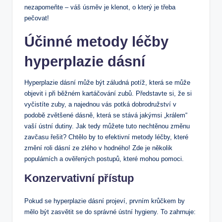
nezapomeňte – váš úsměv je klenot, o který je třeba
pečovat!
Účinné metody léčby
hyperplazie dásní
Hyperplazie dásní může být záludná potíž, která se může
objevit i při běžném kartáčování zubů. Představte si, že si
vyčistíte zuby, a najednou vás potká dobrodružství v
podobě zvětšené dásně, která se stává jakýmsi „králem“
vaší ústní dutiny. Jak tedy můžete tuto nechtěnou změnu
zavčasu řešit? Chtělo by to efektivní metody léčby, které
změní roli dásní ze zlého v hodného! Zde je několik
populárních a ověřených postupů, které mohou pomoci.
Konzervativní přístup
Pokud se hyperplazie dásní projeví, prvním krůčkem by
mělo být zasvětit se do správné ústní hygieny. To zahrnuje: