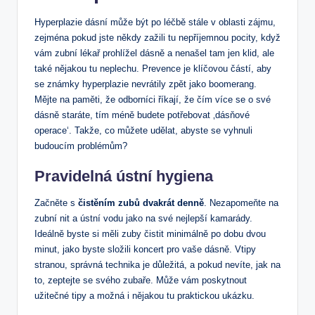
Hyperplazie dásní může být po léčbě stále v oblasti zájmu,
zejména pokud jste někdy zažili tu nepříjemnou pocity, když
vám zubní lékař prohlížel dásně a nenašel tam jen klid, ale
také nějakou tu neplechu. Prevence je klíčovou částí, aby
se známky hyperplazie nevrátily zpět jako boomerang.
Mějte na paměti, že odborníci říkají, že čím více se o své
dásně staráte, tím méně budete potřebovat ‚dásňové
operace‘. Takže, co můžete udělat, abyste se vyhnuli
budoucím problémům?
Pravidelná ústní hygiena
Začněte s
čistěním zubů dvakrát denně
. Nezapomeňte na
zubní nit a ústní vodu jako na své nejlepší kamarády.
Ideálně byste si měli zuby čistit minimálně po dobu dvou
minut, jako byste složili koncert pro vaše dásně. Vtipy
stranou, správná technika je důležitá, a pokud nevíte, jak na
to, zeptejte se svého zubaře. Může vám poskytnout
užitečné tipy a možná i nějakou tu praktickou ukázku.