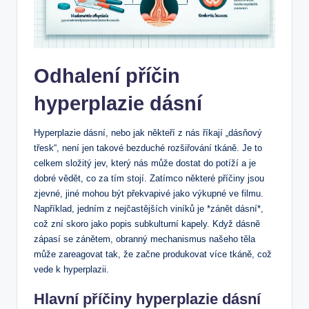
Odhalení příčin
hyperplazie dásní
Hyperplazie dásní, nebo jak někteří z nás říkají „dásňový
třesk“, není jen takové bezduché rozšiřování tkáně. Je to
celkem složitý jev, který nás může dostat do potíží a je
dobré vědět, co za tím stojí. Zatímco některé příčiny jsou
zjevné, jiné mohou být překvapivé jako výkupné ve filmu.
Například, jedním z nejčastějších viníků je *zánět dásní*,
což zní skoro jako popis subkulturní kapely. Když dásně
zápasí se zánětem, obranný mechanismus našeho těla
může zareagovat tak, že začne produkovat více tkáně, což
vede k hyperplazii.
Hlavní příčiny hyperplazie dásní