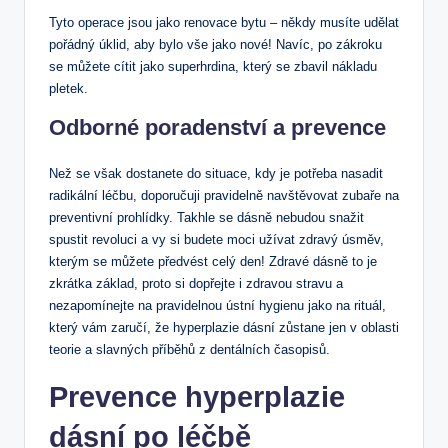
Tyto operace jsou jako renovace bytu – někdy musíte udělat
pořádný úklid, aby bylo vše jako nové! Navíc, po zákroku
se můžete cítit jako superhrdina, který se zbavil nákladu
pletek.
Odborné poradenství a prevence
Než se však dostanete do situace, kdy je potřeba nasadit
radikální léčbu, doporučuji pravidelně navštěvovat zubaře na
preventivní prohlídky. Takhle se dásně nebudou snažit
spustit revoluci a vy si budete moci užívat zdravý úsměv,
kterým se můžete předvést celý den! Zdravé dásně to je
zkrátka základ, proto si dopřejte i zdravou stravu a
nezapomínejte na pravidelnou ústní hygienu jako na rituál,
který vám zaručí, že hyperplazie dásní zůstane jen v oblasti
teorie a slavných příběhů z dentálních časopisů.
Prevence hyperplazie
dásní po léčbě