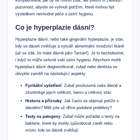
komplikovaná, jak by se mohlo zdát, ale přesto si zaslouží
pozornost, abyste se vyhnuli potížím, které mohou být
výsledkem nevhodné péče o ústní hygienu.
Co je hyperplazie dásní?
Hyperplazie dásní, nebo také gingivální hyperplazie, je stav,
kdy se dáseň zvětšuje a vytváří abnormální množství tkáně
(až se zdá, že máte dásně jako Tarzan!). Je to bezbolestné,
i když to může ovlivnit vaši ústní hygienu. Abychom mohli
hyperplazii dásní diagnostikovat, zubař nebo dentista se
obvykle zaměří na následující aspekty:
Fyzikální vyšetření
: Zubař prozkoumá vaše dásně a
zkontroluje jejich velikost, barvu a celkový stav.
Historia a příznaky
: Jak často se objevují potíže s
dásněmi? Měli jste už dříve podobné problémy?
Testy na patogeny
: Zubař může požádat o testy na
bakterie, které by mohly způsobovat zánět nebo
místo, kde se dásně zvětšují.