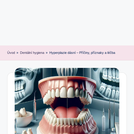
Úvod
»
Dentální hygiena
»
Hyperplazie dásní – Příčiny, příznaky a léčba