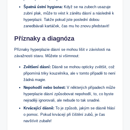
Špatná ústní hygiena:
Když se na zubech usazuje
zubní plak, může to vést k zánětu dásní a následně k
hyperplazii. Takže pokud jste poslední dobou
zanedbávali kartáček, čas mu ho znovu představit!
Příznaky a diagnóza
Příznaky hyperplazie dásní se mohou lišit v závislosti na
závažnosti stavu. Můžete si všimnout:
Zvětšení dásní:
Dásně se mohou opticky zvětšit, což
připomíná triky kouzelníka, ale v tomto případě to není
žádná magie.
Nepohodlí nebo bolest:
V některých případech může
hyperplazie dásní způsobovat nepohodlí, to, co byste
nejraději ignorovali, ale nebude to tak snadné.
Krvácející dásně:
To je způsob, jakým se dásně hlásí
o pomoc. Pokud krvácejí při čištění zubů, je čas
navštívit zubaře!