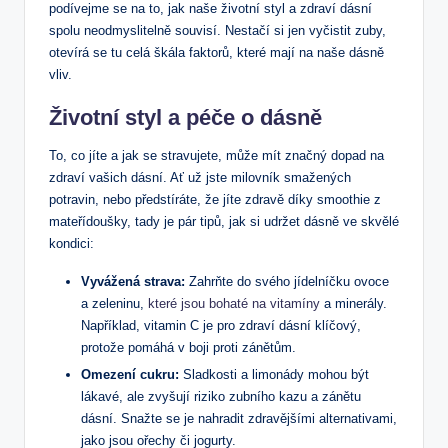
podívejme se na to, jak naše životní styl a zdraví dásní
spolu neodmyslitelně souvisí. Nestačí si jen vyčistit zuby,
otevírá se tu celá škála faktorů, které mají na naše dásně
vliv.
Životní styl a péče o dásně
To, co jíte a jak se stravujete, může mít značný dopad na
zdraví vašich dásní. Ať už jste milovník smažených
potravin, nebo předstíráte, že jíte zdravě díky smoothie z
mateřídoušky, tady je pár tipů, jak si udržet dásně ve skvělé
kondici:
Vyvážená strava:
Zahrňte do svého jídelníčku ovoce
a zeleninu,
které jsou bohaté na vitamíny
a minerály.
Například, vitamin C je pro zdraví dásní klíčový,
protože pomáhá v boji proti zánětům.
Omezení cukru:
Sladkosti a limonády mohou být
lákavé, ale zvyšují riziko zubního kazu a zánětu
dásní. Snažte se je nahradit zdravějšími alternativami,
jako jsou ořechy či jogurty.