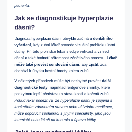
pacienta.
Jak se diagnostikuje hyperplazie
dásní?
Diagnóza hyperplazie dásní obvykle začíná u
dentálního
vyšetření
, kdy zubní lékař provede vizuální prohlídku ústní
dutiny. Při této prohlídce lékař sleduje velikost a vzhled
dásní a také hodnotí přítomnost zánětlivého procesu.
Lékař
může také provést sondování dásní,
aby zjistil, zda
dochází k úbytku kostní hmoty kolem zubů.
V některých případech může být nezbytné provést
další
diagnostické testy
, například rentgenové snímky, které
poskytnou lepší představu o stavu kostí a kořenů zubů.
Pokud lékař podezřívá, že hyperplazie dásní je spojena s
konkrétním zdravotním stavem nebo užíváním medikace,
může doporučit spolupráci s jinými specialisty, jako jsou
internisté nebo lékaři na kontrolu a úpravu léčby.