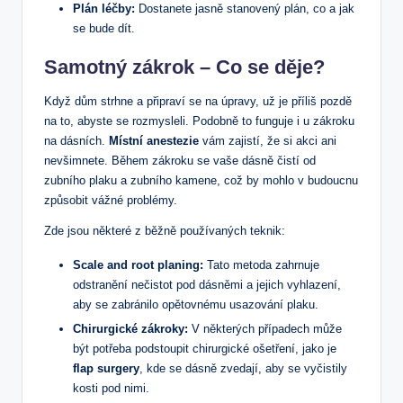
Plán léčby:
Dostanete jasně stanovený plán, co a jak
se bude dít.
Samotný zákrok – Co se děje?
Když dům strhne a připraví se na úpravy, už je příliš pozdě
na to, abyste se rozmysleli. Podobně to funguje i u zákroku
na dásních.
Místní anestezie
vám zajistí, že si akci ani
nevšimnete. Během zákroku se vaše dásně čistí od
zubního plaku a zubního kamene, což by mohlo v budoucnu
způsobit vážné problémy.
Zde jsou některé z běžně používaných teknik:
Scale and root planing:
Tato metoda zahrnuje
odstranění nečistot pod dásněmi a jejich vyhlazení,
aby se zabránilo opětovnému usazování plaku.
Chirurgické zákroky:
V některých případech může
být potřeba podstoupit chirurgické ošetření, jako je
flap surgery
, kde se dásně zvedají, aby se vyčistily
kosti pod nimi.