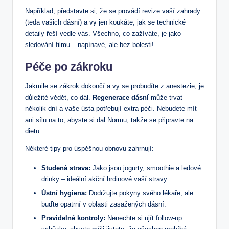
Například, představte si, že se provádí revize vaší zahrady
(teda vašich dásní) a vy jen koukáte, jak se technické
detaily řeší vedle vás. Všechno, co zažíváte, je jako
sledování filmu – napínavé, ale bez bolesti!
Péče po zákroku
Jakmile se zákrok dokončí a vy se probudíte z anestezie, je
důležité vědět, co dál.
Regenerace dásní
může trvat
několik dní a vaše ústa potřebují extra péči. Nebudete mít
ani sílu na to, abyste si dal Normu, takže se připravte na
dietu.
Některé tipy pro úspěšnou obnovu zahrnují:
Studená strava:
Jako jsou jogurty, smoothie a ledové
drinky – ideální akční hrdinové vaší stravy.
Ústní hygiena:
Dodržujte pokyny svého lékaře, ale
buďte opatrní v oblasti zasažených dásní.
Pravidelné kontroly:
Nenechte si ujít follow-up