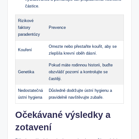
částice.
Rizikové
faktory
Prevence
paradentózy
Omezte nebo přestaňte kouřit, aby se
Kouření
zlepšila krevní oběh dásní.
Pokud máte rodinnou historii, buďte
Genetika
obzvlášť pozorní a kontrolujte se
častěji.
Nedostatečná
Důsledně dodržujte ústní hygienu a
ústní hygiena
pravidelně navštěvujte zubaře.
Očekávané výsledky a
zotavení