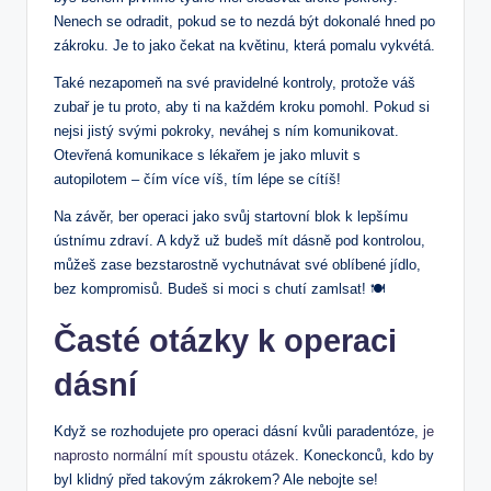
Nenech se odradit, pokud se to nezdá být dokonalé hned po
zákroku. Je to jako čekat na květinu, která pomalu vykvétá.
Také nezapomeň na své pravidelné kontroly, protože váš
zubař je tu proto, aby ti na každém kroku pomohl. Pokud si
nejsi jistý svými pokroky, neváhej s ním komunikovat.
Otevřená komunikace s lékařem je jako mluvit s
autopilotem – čím více víš, tím lépe se cítíš!
Na závěr, ber operaci jako svůj startovní blok k lepšímu
ústnímu zdraví. A když už budeš mít dásně pod kontrolou,
můžeš zase bezstarostně vychutnávat své oblíbené jídlo,
bez kompromisů. Budeš si moci s chutí zamlsat! 🍽️
Časté otázky k operaci
dásní
Když se rozhodujete pro operaci dásní kvůli paradentóze,
je
naprosto normální mít spoustu otázek
. Koneckonců, kdo by
byl klidný před takovým zákrokem? Ale nebojte se!