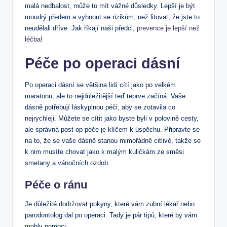
malá nedbalost, může to mít vážné důsledky. Lepší je být
moudrý předem a vyhnout se rizikům, než litovat, že jste to
neudělali dříve. Jak říkají naši předci,
prevence je lepší než
léčba
!
Péče po operaci dásní
Po operaci dásní se většina lidí cítí jako po velkém
maratonu, ale to nejdůležitější teď teprve začíná. Vaše
dásně potřebují láskyplnou péči, aby se zotavila co
nejrychleji. Můžete se cítit jako byste byli v polovině cesty,
ale správná post-op péče je klíčem k úspěchu. Připravte se
na to, že se vaše dásně stanou mimořádně citlivé, takže se
k nim musíte chovat jako k malým kuličkám ze směsi
smetany a vánočních ozdob.
Péče o ránu
Je důležité dodržovat pokyny, které vám zubní lékař nebo
parodontolog dal po operaci. Tady je pár tipů, které by vám
mohly pomoci: