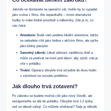
Jakmile se dostanete na operační sál, mohlo by to vypadat
jako scéna z filmu. Ale nepanikařte – místo dramatické
hudby tu máte klidné prostředí a odborníky. Zde je to, co
vás čeká:
Anestezie:
Bude vám podána lokální anestezie, takže
se nebudete cítit jako hrdina v akčním filmu, ale spíše
jako klidný pasažér.
Samotný zákrok:
Lékař odstraní zánětlivou tkáň a
může se podívat na kosti pod dásní, aby zjistil, zda je
vše v pořádku.
Trvání:
Operace obvykle trvá od jedné do dvou hodin
v závislosti na rozsahu problému.
Jak dlouho trvá zotavení?
Po zákroku se budete možná cítit jako nový člověk, ale
nezapomeňte se dát do pořádku. Obvykle trvá 1-2 týdny,
než se dásně zahojí. Co můžete očekávat? Tady je několik