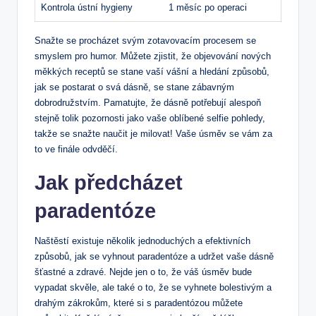
Kontrola ústní hygieny
1 měsíc po operaci
Snažte se procházet svým zotavovacím procesem se
smyslem pro humor. Můžete zjistit, že objevování nových
měkkých receptů se stane vaší vášní a hledání způsobů,
jak se postarat o svá dásně, se stane zábavným
dobrodružstvím. Pamatujte, že dásně potřebují alespoň
stejně tolik pozornosti jako vaše oblíbené selfie pohledy,
takže se snažte naučit je milovat! Vaše úsměv se vám za
to ve finále odvděčí.
Jak předcházet
paradentóze
Naštěstí existuje několik jednoduchých a efektivních
způsobů, jak se vyhnout paradentóze a udržet vaše dásně
šťastné a zdravé. Nejde jen o to, že váš úsměv bude
vypadat skvěle, ale také o to, že se vyhnete bolestivým a
drahým zákrokům, které si s paradentózou můžete