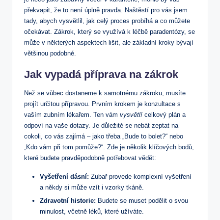
překvapit, že to není úplně pravda. Naštěstí pro vás jsem
tady, abych vysvětlil, jak celý proces probíhá a co můžete
očekávat. Zákrok, který se využívá k léčbě paradentózy, se
může v některých aspektech lišit, ale základní kroky bývají
většinou podobné.
Jak vypadá příprava na zákrok
Než se vůbec dostaneme k samotnému zákroku, musíte
projít určitou přípravou. Prvním krokem je konzultace s
vaším zubním lékařem. Ten vám
vysvětlí
celkový plán a
odpoví na vaše dotazy. Je důležité se nebát zeptat na
cokoli, co vás zajímá – jako třeba „Bude to bolet?“ nebo
„Kdo vám při tom pomůže?“. Zde je několik klíčových bodů,
které budete pravděpodobně potřebovat vědět:
Vyšetření dásní:
Zubař provede komplexní vyšetření
a někdy si může vzít i vzorky tkáně.
Zdravotní historie:
Budete se muset podělit o svou
minulost, včetně léků, které užíváte.