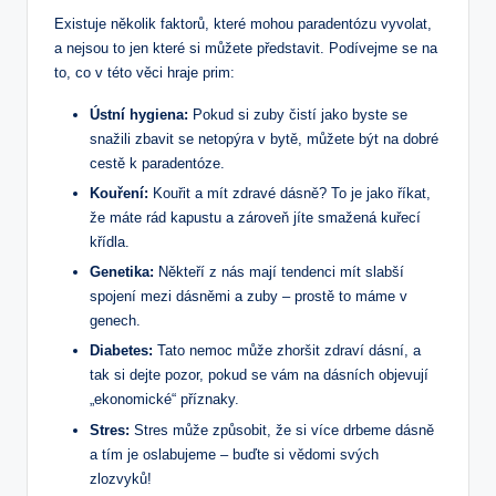
Existuje několik faktorů, které mohou paradentózu vyvolat,
a nejsou to jen které si můžete představit. Podívejme se na
to, co v této věci hraje prim:
Ústní hygiena:
Pokud si zuby čistí jako byste se
snažili zbavit se netopýra v bytě, můžete být na dobré
cestě k paradentóze.
Kouření:
Kouřit a mít zdravé dásně? To je jako říkat,
že máte rád kapustu a zároveň jíte smažená kuřecí
křídla.
Genetika:
Někteří z nás mají tendenci mít slabší
spojení mezi dásněmi a zuby – prostě to máme v
genech.
Diabetes:
Tato nemoc může zhoršit zdraví dásní, a
tak si dejte pozor, pokud se vám na dásních objevují
„ekonomické“ příznaky.
Stres:
Stres může způsobit, že si více drbeme dásně
a tím je oslabujeme – buďte si vědomi svých
zlozvyků!