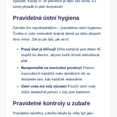
způsobit. Každý ví, že prevence je lepší než léčba, a v
tomto případě to platí dvojnásob!
Pravidelná ústní hygiena
Začněte tím nejzákladnějším – pravidelnou ústní hygienou.
Čistěte si zuby minimálně dvakrát denně po dobu alespoň
dvou minut. Zde je pár tipů, jak na to:
Pravý úhel je klíčový!
Držte kartáček pod úhlem 45
stupňů ke dásním, abyste mohli účinně odstraňovat
plak.
Nezapomeňte na mezizubní prostory!
Pomocí
mezizubních kartáčků nebo dentálních nití se
dostanete tam, kde kartáček nedosáhne.
Ústní voda má svůj význam!
Použití ústní vody
může dodatečně pomoci v boji proti bakteriím.
Pravidelné kontroly u zubaře
Pravidelné návštěvy zubního lékaře by měly být jako