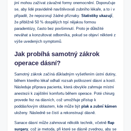
jiní mohou zažívat závažné formy onemocnění. Doporučuje
se, aby lidé pravidelně navštěvovali zubního lékaře, a to i v
případě, že nepozorují žádné příznaky.
Statistiky ukazují
,
že přibližně 50 % dospělých trpí nějakou formou
paradentózy, často bez povšimnutí. Proto je důležité
neváhat a konzultovat odborníka, pokud se objeví některé z
výše uvedených symptomů.
Jak probíhá samotný zákrok
operace dásní?
Samotný zákrok začíná důkladným vyšetřením ústní dutiny,
během kterého lékař odhalí rozsah poškození dásní a kostí.
Následuje příprava pacienta, která obvykle zahrnuje místní
anestezii k zajištění komfortu během operace. Poté chirurg
provede řez na dásních, což umožňuje přístup k
poddásňovým oblastem, kde může být
plak a zubní kámen
uloženy. Následně se čistí a rekonstruují dásně.
Sanace dásní může zahrnovat několik technik, včetně
flap
surgery
, což je metoda, při které se dásně zvednou, aby se