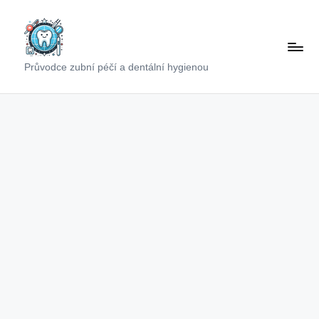
Skip
to
content
Průvodce zubní péčí a dentální hygienou