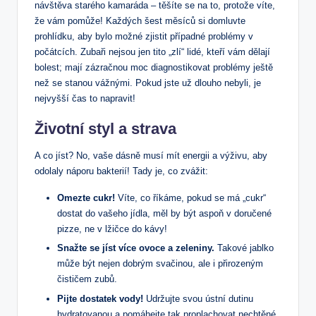
návštěva starého kamaráda – těšíte se na to, protože víte,
že vám pomůže! Každých šest měsíců si domluvte
prohlídku, aby bylo možné zjistit případné problémy v
počátcích. Zubaři nejsou jen tito „zlí“ lidé, kteří vám dělají
bolest; mají zázračnou moc diagnostikovat problémy ještě
než se stanou vážnými. Pokud jste už dlouho nebyli, je
nejvyšší čas to napravit!
Životní styl a strava
A co jíst? No, vaše dásně musí mít energii a výživu, aby
odolaly náporu bakterií! Tady je, co zvážit:
Omezte cukr!
Víte, co říkáme, pokud se má „cukr“
dostat do vašeho jídla, měl by být aspoň v doručené
pizze, ne v lžičce do kávy!
Snažte se jíst více ovoce a zeleniny.
Takové jablko
může být nejen dobrým svačinou, ale i přirozeným
čističem zubů.
Pijte dostatek vody!
Udržujte svou ústní dutinu
hydratovanou a pomáhejte tak proplachovat nechtěné