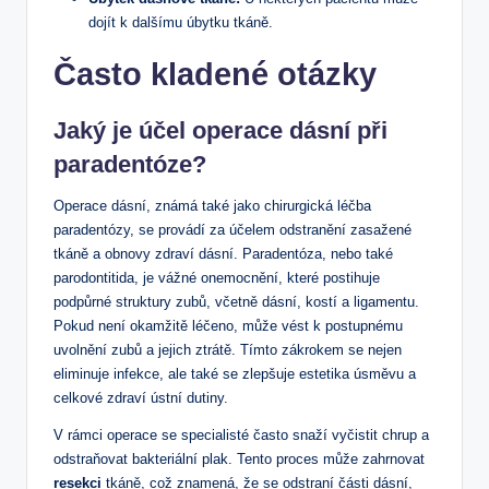
dojít k dalšímu úbytku tkáně.
Často kladené otázky
Jaký je účel operace dásní při
paradentóze?
Operace dásní, známá také jako chirurgická léčba
paradentózy, se provádí za účelem odstranění zasažené
tkáně a obnovy zdraví dásní. Paradentóza, nebo také
parodontitida, je vážné onemocnění, které postihuje
podpůrné struktury zubů, včetně dásní, kostí a ligamentu.
Pokud není okamžitě léčeno, může vést k postupnému
uvolnění zubů a jejich ztrátě. Tímto zákrokem se nejen
eliminuje infekce, ale také se zlepšuje estetika úsměvu a
celkové zdraví ústní dutiny.
V rámci operace se specialisté často snaží vyčistit chrup a
odstraňovat bakteriální plak. Tento proces může zahrnovat
resekci
tkáně, což znamená, že se odstraní části dásní,