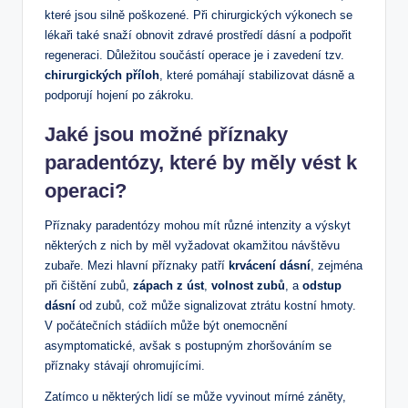
které jsou silně poškozené. Při chirurgických výkonech se
lékaři také snaží obnovit zdravé prostředí dásní a podpořit
regeneraci. Důležitou součástí operace je i zavedení tzv.
chirurgických příloh
, které pomáhají stabilizovat dásně a
podporují hojení po zákroku.
Jaké jsou možné příznaky
paradentózy, které by měly vést k
operaci?
Příznaky paradentózy mohou mít různé intenzity a výskyt
některých z nich by měl vyžadovat okamžitou návštěvu
zubaře. Mezi hlavní příznaky patří
krvácení dásní
, zejména
při čištění zubů,
zápach z úst
,
volnost zubů
, a
odstup
dásní
od zubů, což může signalizovat ztrátu kostní hmoty.
V počátečních stádiích může být onemocnění
asymptomatické, avšak s postupným zhoršováním se
příznaky stávají ohromujícími.
Zatímco u některých lidí se může vyvinout mírné záněty,