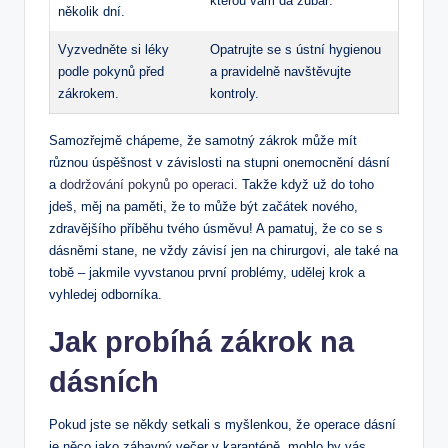
kterou vám dá zubař.
několik dní.
Vyzvedněte si léky
Opatrujte se s ústní hygienou
podle pokynů před
a pravidelně navštěvujte
zákrokem.
kontroly.
Samozřejmě chápeme, že samotný zákrok může mít
různou úspěšnost v závislosti na stupni onemocnění dásní
a
dodržování pokynů po operaci
. Takže když už do toho
jdeš, měj na paměti, že to může být začátek nového,
zdravějšího příběhu tvého úsměvu! A pamatuj, že co se s
dásněmi stane, ne vždy závisí jen na chirurgovi, ale také na
tobě – jakmile vyvstanou první problémy, udělej krok a
vyhledej odborníka.
Jak probíhá zákrok na
dásních
Pokud jste se někdy setkali s myšlenkou, že operace dásní
je něco jako zábavný večer v karanténě, mohlo by vás