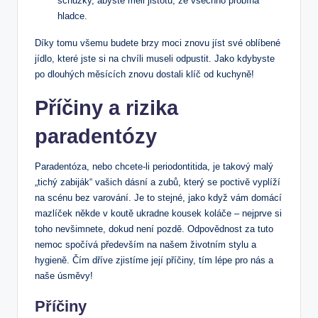
schůzky, abyste měli jistotu, že všechno probíhá
hladce.
Díky tomu všemu budete brzy moci znovu jíst své oblíbené
jídlo, které jste si na chvíli museli odpustit. Jako kdybyste
po dlouhých měsících znovu dostali klíč od kuchyně!
Příčiny a rizika
paradentózy
Paradentóza, nebo chcete-li periodontitida, je takový malý
„tichý zabiják“ vašich dásní a zubů, který se poctivě vyplíží
na scénu bez varování. Je to stejné, jako když vám domácí
mazlíček někde v koutě ukradne kousek koláče – nejprve si
toho nevšimnete, dokud není pozdě. Odpovědnost za tuto
nemoc spočívá především na našem životním stylu a
hygieně. Čím dříve zjistíme její příčiny, tím lépe pro nás a
naše úsměvy!
Příčiny