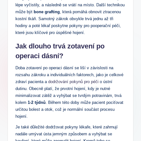
lépe vyčistily, a následně se vrátí na místo. Další technikou
může být
bone grafting
, která pomáhá obnovit ztracenou
kostní tkáň. Samotný zákrok obvykle trvá jednu až tři
hodiny a poté lékař poskytne pokyny pro pooperační péči,
které jsou klíčové pro úspěšné hojení.
Jak dlouho trvá zotavení po
operaci dásní?
Doba zotavení po operaci dásní se liší v závislosti na
rozsahu zákroku a individuálních faktorech, jako je celkové
zdraví pacienta a
dodržování pokynů pro péči
o ústní
dutinu. Obecně platí, že prvotní hojení, kdy je nutné
minimalizovat zátěž a vyhýbat se tvrdým potravinám, trvá
kolem
1-2 týdnů
. Během této doby může pacient pociťovat
určitou bolest a otok, což je normální součást procesu
hojení.
Je také důležité dodržovat pokyny lékaře, které zahrnují
nadále umývat ústa jemným způsobem a vyhýbat se
kouření, které může zpomalit hojení. Kromě toho se