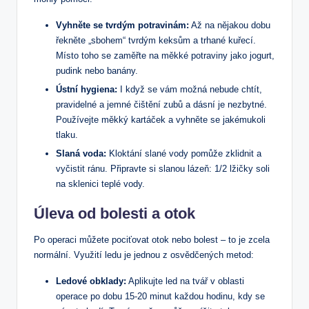
Vyhněte se tvrdým potravinám:
Až na nějakou dobu
řekněte „sbohem“ tvrdým keksům a trhané kuřecí.
Místo toho se zaměřte na měkké potraviny jako jogurt,
pudink nebo banány.
Ústní hygiena:
I když se vám možná nebude chtít,
pravidelné a jemné čištění zubů a dásní je nezbytné.
Používejte měkký kartáček a vyhněte se jakémukoli
tlaku.
Slaná voda:
Kloktání slané vody pomůže zklidnit a
vyčistit ránu. Připravte si slanou lázeň: 1/2 lžičky soli
na sklenici teplé vody.
Úleva od bolesti a otok
Po operaci můžete pociťovat otok nebo bolest – to je zcela
normální. Využití ledu je jednou z osvědčených metod:
Ledové obklady:
Aplikujte led na tvář v oblasti
operace po dobu 15-20 minut každou hodinu, kdy se