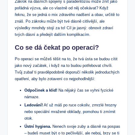
Zákrok na dásních spojený s paradentózou může znít jako
pořádná výzva, ale co vlastně od něj očekávat? Když
řeknu, že se jedná o mix zdravého nadšení a obav, určitě to
znáš. Po zákroku může být tvé dásně citlivější, ale
výsledky mnohdy stojí za to! Cíl je jasný: obnovit zdraví
tvých dásní a předejít dalším komplikacím.
Co se dá čekat po operaci?
Po operaci se můžeš těšit na to, že tvá ústa se budou cítit
jako nový začátek, i když na to budou potřebovat chvíli.
Tvůj zubař ti pravděpodobně doporučí několik jednoduchých
opatření, aby bylo zotavení co nejpohodlnější:
Odpočinek a klid!
Na nějaký čas se vyhni fyzické
námaze.
Ledování!
Ať už máš po ruce cokoliv, zmrzlé hrozny
nebo speciální mražené obklady, pomohou ti zmírnit
otok.
Ústní hygiena.
Nenech svoje zuby a dásně na pospas
– budeš muset být o to pečlivější, ale neboj, brzy se ti