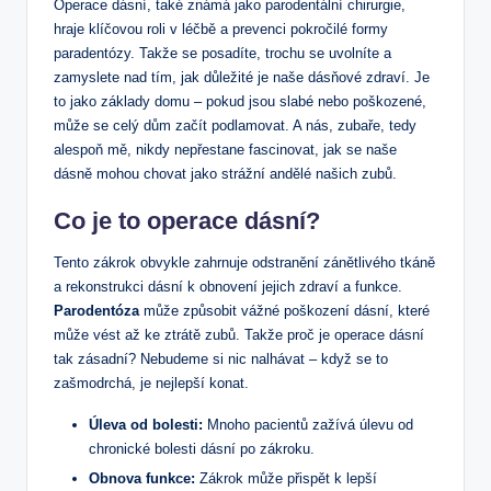
Operace dásní, také známá jako parodentální chirurgie,
hraje klíčovou roli v léčbě a prevenci pokročilé formy
paradentózy. Takže se posadíte, trochu se uvolníte a
zamyslete nad tím, jak důležité je naše dásňové zdraví. Je
to jako základy domu – pokud jsou slabé nebo poškozené,
může se celý dům začít podlamovat. A nás, zubaře, tedy
alespoň mě, nikdy nepřestane fascinovat, jak se naše
dásně mohou chovat jako strážní andělé našich zubů.
Co je to operace dásní?
Tento zákrok obvykle zahrnuje odstranění zánětlivého tkáně
a rekonstrukci dásní k obnovení jejich zdraví a funkce.
Parodentóza
může způsobit vážné poškození dásní, které
může vést až ke ztrátě zubů. Takže proč je operace dásní
tak zásadní? Nebudeme si nic nalhávat – když se to
zašmodrchá, je nejlepší konat.
Úleva od bolesti:
Mnoho pacientů zažívá úlevu od
chronické bolesti dásní po zákroku.
Obnova funkce:
Zákrok může přispět k lepší