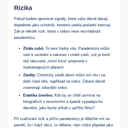
Rizika
Pokud budete ignorovat signály, které vaše dásně dávají,
dopadnete jako ochotník, kterému utekla poslední tramvaj.
Zde je několik rizik, která s sebou nese nezvládnutá
paradentóza:
Ztráta zubů:
To není žádný vtip. Paradentóza může
vést k uvolnění a nakonec i ztrátě zubů, což je horší
než takzvané „zimní krize“ projevené v
marketingových plánech.
Záněty:
Chronický zánět dásní může mít vliv i na
další části těla, například na srdce. Zdravé dásně
znamenají zdravější srdce.
Estetika úsměvu:
Kdo by se chtěl usmívat na
fotografiích s recesivními a špatně vypadajícími
dásněmi, jako byste utíkali z upířího filmu?
Při zvažování rizik a příčin paradentózy je důležité mít na
paměti, že i když něco, co děláme, nám může připadat jako