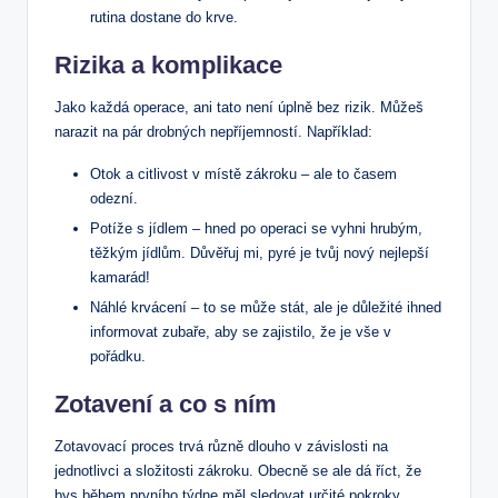
rutina dostane do krve.
Rizika a komplikace
Jako každá operace, ani tato není úplně bez rizik. Můžeš
narazit na pár drobných nepříjemností. Například:
Otok a citlivost v místě zákroku – ale to časem
odezní.
Potíže s jídlem – hned po operaci se vyhni hrubým,
těžkým jídlům. Důvěřuj mi, pyré je tvůj nový nejlepší
kamarád!
Náhlé krvácení – to se může stát, ale je důležité ihned
informovat zubaře, aby se zajistilo, že je vše v
pořádku.
Zotavení a co s ním
Zotavovací proces trvá různě dlouho v závislosti na
jednotlivci a složitosti zákroku. Obecně se ale dá říct, že
bys během prvního týdne měl sledovat určité pokroky.