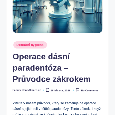
Posted
Dentální hygiena
in
Operace dásní
paradentóza –
Průvodce zákrokem
Family Dent Allcare.cz
18 března, 2026
No Comments
Posted
by
Vítejte v našem průvodci, který se zaměřuje na operace
dásní a jejich roli v léčbě paradentózy. Tento zákrok, i když
může znít děsivě, je klíčovým krokem k obnovení zdraví