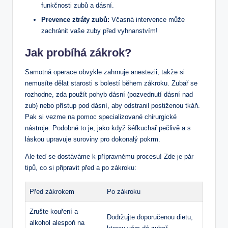
funkčnosti zubů a dásní.
Prevence ztráty zubů:
Včasná intervence může
zachránit vaše zuby před vyhnanstvím!
Jak probíhá zákrok?
Samotná operace obvykle zahrnuje anestezii, takže si
nemusíte dělat starosti s bolestí během zákroku. Zubař se
rozhodne, zda použít pohyb dásní (pozvednutí dásní nad
zub) nebo přístup pod dásní, aby odstranil postiženou tkáň.
Pak si vezme na pomoc specializované chirurgické
nástroje. Podobné to je, jako když šéfkuchař pečlivě a s
láskou upravuje suroviny pro dokonalý pokrm.
Ale teď se dostáváme k přípravnému procesu! Zde je pár
tipů, co si připravit před a po zákroku:
Před zákrokem
Po zákroku
Zrušte kouření a
Dodržujte doporučenou dietu,
alkohol alespoň na