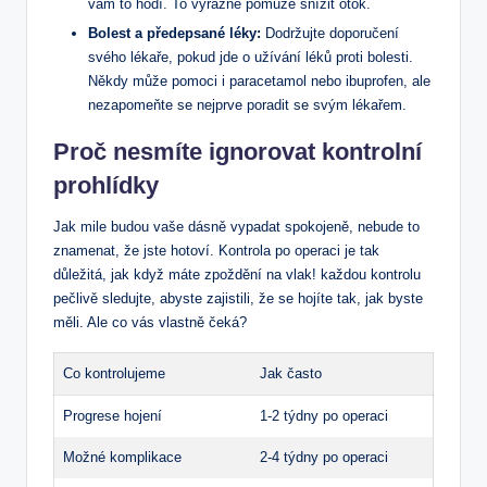
vám to hodí. To výrazně pomůže snížit otok.
Bolest a předepsané léky:
Dodržujte doporučení
svého lékaře, pokud jde o užívání léků proti bolesti.
Někdy může pomoci i paracetamol nebo ibuprofen, ale
nezapomeňte se nejprve poradit se svým lékařem.
Proč nesmíte ignorovat kontrolní
prohlídky
Jak mile budou vaše dásně vypadat spokojeně, nebude to
znamenat, že jste hotoví. Kontrola po operaci je tak
důležitá, jak když máte zpoždění na vlak! každou kontrolu
pečlivě sledujte, abyste zajistili, že se hojíte tak, jak byste
měli. Ale co vás vlastně čeká?
Co kontrolujeme
Jak často
Progrese hojení
1-2 týdny po operaci
Možné komplikace
2-4 týdny po operaci