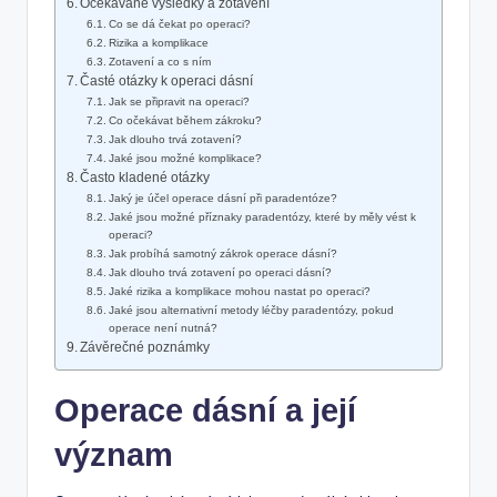
Očekávané výsledky a zotavení
Co se dá čekat po operaci?
Rizika a komplikace
Zotavení a co s ním
Časté otázky k operaci dásní
Jak se připravit na operaci?
Co očekávat během zákroku?
Jak dlouho trvá zotavení?
Jaké jsou možné komplikace?
Často kladené otázky
Jaký je účel operace dásní při paradentóze?
Jaké jsou možné příznaky paradentózy, které by měly vést k
operaci?
Jak probíhá samotný zákrok operace dásní?
Jak dlouho trvá zotavení po operaci dásní?
Jaké rizika a komplikace mohou nastat po operaci?
Jaké jsou alternativní metody léčby paradentózy, pokud
operace není nutná?
Závěrečné poznámky
Operace dásní a její
význam