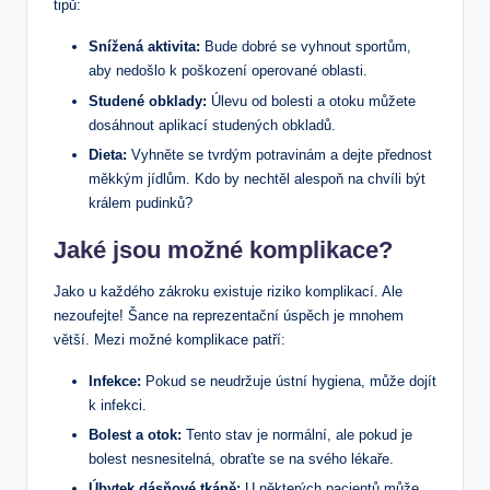
tipů:
Snížená aktivita:
Bude dobré se vyhnout sportům,
aby nedošlo k poškození operované oblasti.
Studené obklady:
Úlevu od bolesti a otoku můžete
dosáhnout aplikací studených obkladů.
Dieta:
Vyhněte se tvrdým potravinám a dejte přednost
měkkým jídlům. Kdo by nechtěl alespoň na chvíli být
králem pudinků?
Jaké jsou možné komplikace?
Jako u každého zákroku existuje riziko komplikací. Ale
nezoufejte! Šance na reprezentační úspěch je mnohem
větší. Mezi možné komplikace patří:
Infekce:
Pokud se neudržuje ústní hygiena, může dojít
k infekci.
Bolest a otok:
Tento stav je normální, ale pokud je
bolest nesnesitelná, obraťte se na svého lékaře.
Úbytek dásňové tkáně:
U některých pacientů může