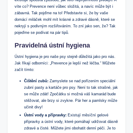
víte co? Prevence není vůbec složitá, a navíc může být i
zábavná. Tak pojďme na to! Představte si, že by vaše
domácí miláček mohl mít krásné a zdravé dásně, které se
nekryjí s podivným rozšiřováním. To zní jako sen, že? Tak
pojeďme se podívat na pár tipů.
Pravidelná ústní hygiena
Ústní hygiena je pro naše psy stejně důležitá jako pro nás.
Jak říkají odborníci: „Prevence je lepší než léčba.“ Můžete
začít tímto:
Čištění zubů:
Zamyslete se nad pořízením speciální
zubní pasty a kartáče pro psy. Není to tak strašné, jak
se může zdát! Zpočátku si možná váš kamarád bude
stěžovat, ale brzy si zvykne. Pár her a pamlsky může
učinit divy!
Ústní vody a přípravky:
Existují měsíční gelové
přípravky a ústní vody, které pomáhají udržovat dásně
zdravé a čisté. Můžete jimi obohatit denní péči. Je to