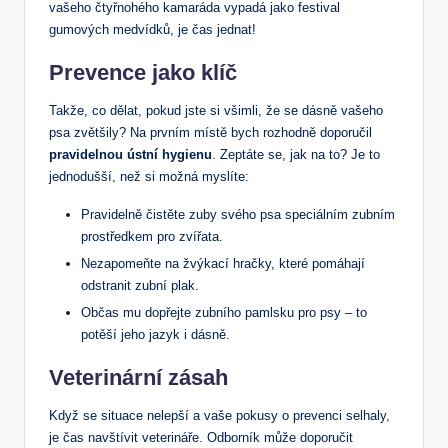
vašeho čtyřnohého kamaráda vypadá jako festival
gumových medvídků, je čas jednat!
Prevence jako klíč
Takže, co dělat, pokud jste si všimli, že se dásně vašeho
psa zvětšily? Na prvním místě bych rozhodně doporučil
pravidelnou ústní hygienu
. Zeptáte se, jak na to? Je to
jednodušší, než si možná myslíte:
Pravidelně čistěte zuby svého psa speciálním zubním
prostředkem pro zvířata.
Nezapomeňte na žvýkací hračky, které pomáhají
odstranit zubní plak.
Občas mu dopřejte zubního pamlsku pro psy – to
potěší jeho jazyk i dásně.
Veterinární zásah
Když se situace nelepší a vaše pokusy o prevenci selhaly,
je čas navštívit veterináře. Odborník může doporučit