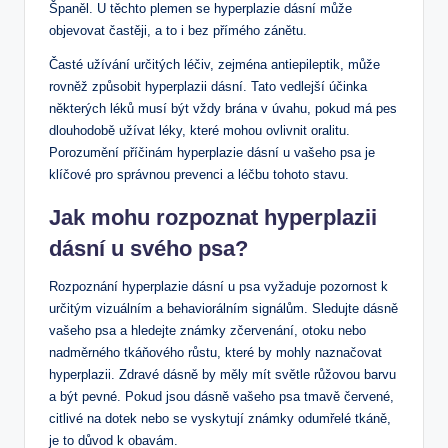
Španěl. U těchto plemen se hyperplazie dásní může
objevovat častěji, a to i bez přímého zánětu.
Časté užívání určitých léčiv, zejména antiepileptik, může
rovněž způsobit hyperplazii dásní. Tato vedlejší účinka
některých léků musí být vždy brána v úvahu, pokud má pes
dlouhodobě užívat léky, které mohou ovlivnit oralitu.
Porozumění příčinám hyperplazie dásní u vašeho psa je
klíčové pro správnou prevenci a léčbu tohoto stavu.
Jak mohu rozpoznat hyperplazii
dásní u svého psa?
Rozpoznání hyperplazie dásní u psa vyžaduje pozornost k
určitým vizuálním a behaviorálním signálům. Sledujte dásně
vašeho psa a hledejte známky zčervenání, otoku nebo
nadměrného tkáňového růstu, které by mohly naznačovat
hyperplazii. Zdravé dásně by měly mít světle růžovou barvu
a být pevné. Pokud jsou dásně vašeho psa tmavě červené,
citlivé na dotek nebo se vyskytují známky odumřelé tkáně,
je to důvod k obavám.