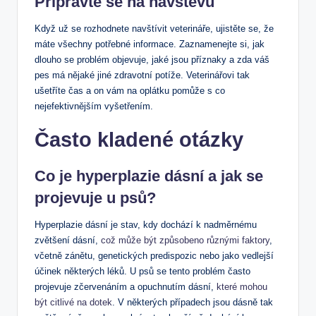
Připravte se na návštěvu
Když už se rozhodnete navštívit veterináře, ujistěte se, že
máte všechny potřebné informace. Zaznamenejte si, jak
dlouho se problém objevuje, jaké jsou příznaky a zda váš
pes má nějaké jiné zdravotní potíže. Veterinářovi tak
ušetříte čas a on vám na oplátku pomůže s co
nejefektivnějším vyšetřením.
Často kladené otázky
Co je hyperplazie dásní a jak se
projevuje u psů?
Hyperplazie dásní je stav, kdy dochází k nadměrnému
zvětšení dásní,
což může být způsobeno různými faktory
,
včetně zánětu, genetických predispozic nebo jako vedlejší
účinek některých léků. U psů se tento problém často
projevuje zčervenáním a opuchnutím dásní,
které mohou
být citlivé na dotek
. V některých případech jsou dásně tak