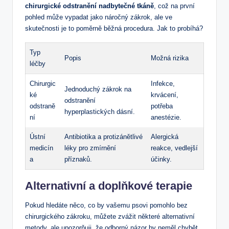
chirurgické odstranění nadbytečné tkáně
, což na první
pohled může vypadat jako náročný zákrok, ale ve
skutečnosti je to poměrně běžná procedura. Jak to probíhá?
Typ
Popis
Možná rizika
léčby
Chirurgic
Infekce,
Jednoduchý zákrok na
ké
krvácení,
odstranění
odstraně
potřeba
hyperplastických dásní.
ní
anestézie.
Ústní
Antibiotika a protizánětlivé
Alergická
medicín
léky pro zmírnění
reakce, vedlejší
a
příznaků.
účinky.
Alternativní a doplňkové terapie
Pokud hledáte něco, co by vašemu psovi pomohlo bez
chirurgického zákroku, můžete zvážit některé alternativní
metody, ale upozorňuji, že odborný názor by neměl chybět.