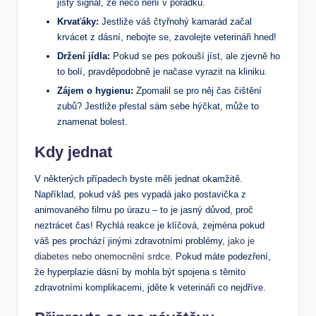
jistý signál, že něco není v pořádku.
Krvaťáky:
Jestliže váš čtyřnohý kamarád začal
krvácet z dásní, nebojte se, zavolejte veterináři hned!
Držení jídla:
Pokud se pes pokouší jíst, ale zjevně ho
to bolí, pravděpodobně je načase vyrazit na kliniku.
Zájem o hygienu:
Zpomalil se pro něj čas čištění
zubů? Jestliže přestal sám sebe hýčkat, může to
znamenat bolest.
Kdy jednat
V některých případech byste měli jednat okamžitě.
Například, pokud váš pes vypadá jako postavička z
animovaného filmu po úrazu – to je jasný důvod, proč
neztrácet čas! Rychlá reakce je klíčová, zejména pokud
váš pes prochází jinými zdravotními problémy,
jako je
diabetes nebo onemocnění srdce
. Pokud máte podezření,
že hyperplazie dásní by mohla být spojena s těmito
zdravotními komplikacemi, jděte k veterináři co nejdříve.