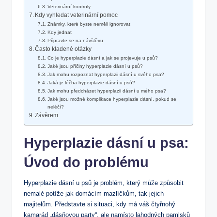
Veterinární kontroly
Kdy vyhledat veterinární pomoc
Známky, které byste neměli ignorovat
Kdy jednat
Připravte se na návštěvu
Často kladené otázky
Co je hyperplazie dásní a jak se projevuje u psů?
Jaké jsou příčiny hyperplazie dásní u psů?
Jak mohu rozpoznat hyperplazii dásní u svého psa?
Jaká je léčba hyperplazie dásní u psů?
Jak mohu předcházet hyperplazii dásní u mého psa?
Jaké jsou možné komplikace hyperplazie dásní, pokud se
neléčí?
Závěrem
Hyperplazie dásní u psa:
Úvod do problému
Hyperplazie dásní u psů je problém, který může způsobit
nemalé potíže jak domácím mazlíčkům, tak jejich
majitelům. Představte si situaci, kdy má váš čtyřnohý
kamarád „dásňovou party“, ale namísto lahodných pamlsků