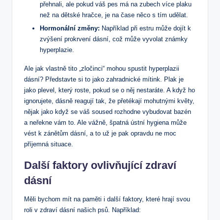
přehnali, ale pokud váš pes má na zubech více plaku
než na dětské hračce, je na čase něco s tím udělat.
Hormonální změny:
Například při estru může dojít k
zvýšení prokrvení dásní, což může vyvolat známky
hyperplazie.
Ale jak vlastně tito „zločinci“ mohou spustit hyperplazii
dásní? Představte si to jako zahradnické mítink. Plak je
jako plevel, který roste, pokud se o něj nestaráte. A když ho
ignorujete, dásně reagují tak, že přetékají mohutnými květy,
nějak jako když se váš soused rozhodne vybudovat bazén
a neřekne vám to. Ale vážně, špatná ústní hygiena může
vést k zánětům dásní, a to už je pak opravdu ne moc
příjemná situace.
Další faktory ovlivňující zdraví
dásní
Měli bychom mít na paměti i další faktory, které hrají svou
roli v zdraví dásní našich psů. Například: