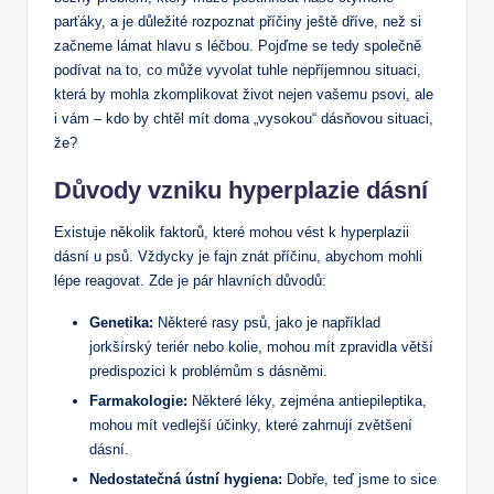
parťáky, a je důležité rozpoznat příčiny ještě dříve, než si
začneme lámat hlavu s léčbou. Pojďme se tedy společně
podívat na to, co může vyvolat tuhle nepříjemnou situaci,
která by mohla zkomplikovat život nejen vašemu psovi, ale
i vám – kdo by chtěl mít doma „vysokou“ dásňovou situaci,
že?
Důvody vzniku hyperplazie dásní
Existuje několik faktorů, které mohou vést k hyperplazii
dásní u psů. Vždycky je fajn znát příčinu, abychom mohli
lépe reagovat. Zde je pár hlavních důvodů:
Genetika:
Některé rasy psů, jako je například
jorkšírský teriér nebo kolie, mohou mít zpravidla větší
predispozici k problémům s dásněmi.
Farmakologie:
Některé léky, zejména antiepileptika,
mohou mít vedlejší účinky, které zahrnují zvětšení
dásní.
Nedostatečná ústní hygiena:
Dobře, teď jsme to sice