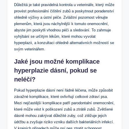
Důležitá je také pravidelná kontrola u veterináře, který může
provést profesionální čištění zubů a poskytnout poradenství
ohledně výživy a ústní péče. Zvláštní pozornost věnujte
plemenům, která jsou náchylnější k tomuto onemocnění,
abyste jim poskytli vhodnou péči a sledování. To zahrnuje
vyhýbání se určitým lékům, které mohou vyvolat
hyperplazii, a konzultaci ohledně alternativních možností se
svým veterinářem.
Jaké jsou možné komplikace
hyperplazie dásní, pokud se
neléčí?
Pokud hyperplazie dásní není řádně léčena, může způsobit
závažné komplikace, které ovlivňují celkové zdraví psa.
Mezi nejčastější komplikace patří parodontalní onemocnění,
které může vést k poškození zubů a ztrátě zubů. Zvětšené
dásně mohou zakrývat důležité zuby, což ztěžuje jejich
údržbu a zvyšuje riziko vzniku dalších bakteriálních infekcí.
V krajních případech může psí pes ztratit schopnost