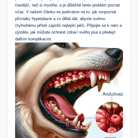
častější, než si myslíte, a je důležité tento problém poznat
včas. V našem článku se podíváme na to, jak rozpoznat
příznaky hyperplazie a co dělat dál, abyste svému
čtyřnohému příteli zajistili nejlepší péči. Připojte se k nám a
zjistěte, jak můžete ochránit zdraví svého psa a předejít
dalším komplikacím.