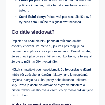
Potíže při jídle:
Pokud váš pes odmítá jíst nebo má
potíže s krmením, může to být způsobeno bolestí v
ústech.
Časté lízání tlamy:
Pokud váš pes neustále líže své
rty nebo tlamu, může to signalizovat nepohodlí.
Co dále sledovat?
Doplnit tuto první skupinu příznaků můžeme dalšími
aspekty chování. Všímejte si, jak váš pes reaguje na
pohmat nebo jak se chová při česání zubů. Pokud uvidíte,
že se chová jako by se chtěl vyhnout kontaktu, je to signál,
že byste měli navštívit veterináře.
Někdy si majitelé psů neuvědomují, že
hyperplazie dásní
může být způsobena různými faktory, jako je nesprávná
hygiena, alergie na zubní pasty nebo dokonce i některé
léky. Proto je dobré diskutovat se svým veterinářem o
historii zdraví vašeho psa a všem, co by mohlo ovlivnit jeho
ústní zdraví.