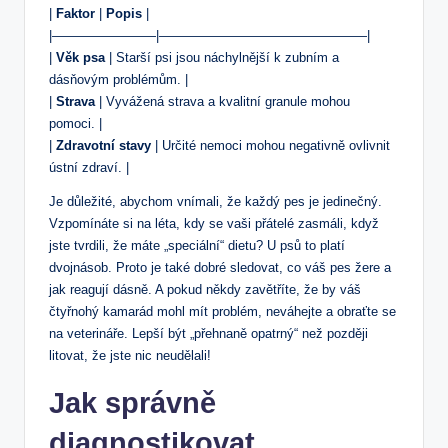
|
Faktor
|
Popis
|
|————————|————————————————|
|
Věk psa
| Starší psi jsou náchylnější k zubním a
dásňovým problémům. |
|
Strava
| Vyvážená strava a kvalitní granule mohou
pomoci. |
|
Zdravotní stavy
| Určité nemoci mohou negativně ovlivnit
ústní zdraví. |
Je důležité, abychom vnímali, že každý pes je jedinečný.
Vzpomínáte si na léta, kdy se vaši přátelé zasmáli, když
jste tvrdili, že máte „speciální“ dietu? U psů to platí
dvojnásob. Proto je také dobré sledovat, co váš pes žere a
jak reagují dásně. A pokud někdy zavětříte, že by váš
čtyřnohý kamarád mohl mít problém, neváhejte a obraťte se
na veterináře. Lepší být „přehnaně opatrný“ než později
litovat, že jste nic neudělali!
Jak správně
diagnostikovat