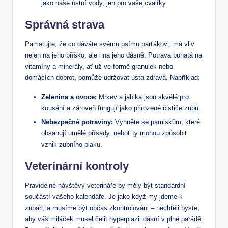
jako naše ústní vody, jen pro vaše cvalíky.
Správná strava
Pamatujte, že co dáváte svému psímu parťákovi, má vliv
nejen na jeho bříško, ale i na jeho dásně. Potrava bohatá na
vitamíny a minerály, ať už ve formě granulek nebo
domácích dobrot, pomůže udržovat ústa zdravá. Například:
Zelenina a ovoce:
Mrkev a jablka jsou skvělé pro
kousání a zároveň fungují jako přirozené čističe zubů.
Nebezpečné potraviny:
Vyhněte se pamlskům, které
obsahují umělé přísady, neboť ty mohou způsobit
vznik zubního plaku.
Veterinární kontroly
Pravidelné návštěvy veterináře by měly být standardní
součástí vašeho kalendáře. Je jako když my jdeme k
zubaři, a musíme být občas zkontrolováni – nechtěli byste,
aby váš miláček musel čelit hyperplazii dásní v plné parádě.