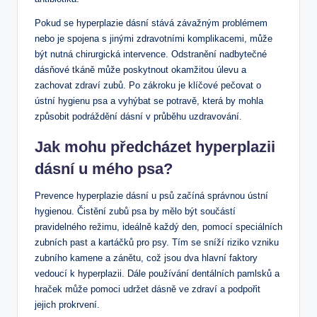
Pokud se hyperplazie dásní stává závažným problémem
nebo je spojena s jinými zdravotními komplikacemi, může
být nutná chirurgická intervence. Odstranění nadbytečné
dásňové tkáně může poskytnout okamžitou úlevu a
zachovat zdraví zubů. Po zákroku je klíčové pečovat o
ústní hygienu psa a vyhýbat se potravě, která by mohla
způsobit podráždění dásní v průběhu uzdravování.
Jak mohu předcházet hyperplazii
dásní u mého psa?
Prevence hyperplazie dásní u psů začíná správnou ústní
hygienou. Čistění zubů psa by mělo být součástí
pravidelného režimu, ideálně každý den, pomocí speciálních
zubních past a kartáčků pro psy. Tím se sníží riziko vzniku
zubního kamene a zánětu, což jsou dva hlavní faktory
vedoucí k hyperplazii. Dále používání dentálních pamlsků a
hraček může pomoci udržet dásně ve zdraví a podpořit
jejich prokrvení.