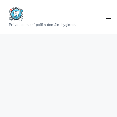
Skip
to
content
Průvodce zubní péčí a dentální hygienou