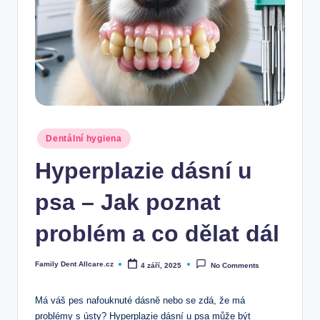
Posted
Dentální hygiena
in
Hyperplazie dásní u
psa – Jak poznat
problém a co dělat dál
Family Dent Allcare.cz
4 září, 2025
No Comments
Posted
by
Má váš pes nafouknuté dásně nebo se zdá, že má
problémy s ústy? Hyperplazie dásní u psa může být