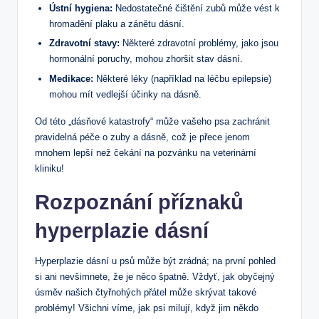
Ústní hygiena:
Nedostatečné čištění zubů může vést k
hromadění plaku a zánětu dásní.
Zdravotní stavy:
Některé zdravotní problémy, jako jsou
hormonální poruchy, mohou zhoršit stav dásní.
Medikace:
Některé léky (například na léčbu epilepsie)
mohou mít vedlejší účinky na dásně.
Od této „dásňové katastrofy“ může vašeho psa zachránit
pravidelná péče o zuby a dásně, což je přece jenom
mnohem lepší než čekání na pozvánku na veterinární
kliniku!
Rozpoznání příznaků
hyperplazie dásní
Hyperplazie dásní u psů může být zrádná; na první pohled
si ani nevšimnete, že je něco špatně. Vždyť, jak obyčejný
úsměv našich čtyřnohých přátel může skrývat takové
problémy! Všichni víme, jak psi milují, když jim někdo