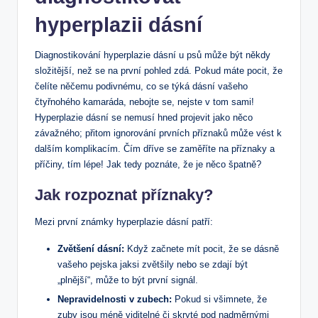
hyperplazii dásní
Diagnostikování hyperplazie dásní u psů může být někdy
složitější, než se na první pohled zdá. Pokud máte pocit, že
čelíte něčemu podivnému, co se týká dásní vašeho
čtyřnohého kamaráda, nebojte se, nejste v tom sami!
Hyperplazie dásní se nemusí hned projevit jako něco
závažného; přitom ignorování prvních příznaků může vést k
dalším komplikacím. Čím dříve se zaměříte na příznaky a
příčiny, tím lépe! Jak tedy poznáte, že je něco špatně?
Jak rozpoznat příznaky?
Mezi první známky hyperplazie dásní patří:
Zvětšení dásní:
Když začnete mít pocit, že se dásně
vašeho pejska jaksi zvětšily nebo se zdají být
„plnější“, může to být první signál.
Nepravidelnosti v zubech:
Pokud si všimnete, že
zuby jsou méně viditelné či skryté pod nadměrnými