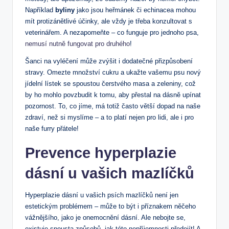
Například
byliny
jako jsou heřmánek či echinacea mohou
mít protizánětlivé účinky, ale vždy je třeba konzultovat s
veterinářem. A nezapomeňte – co funguje pro jednoho psa,
nemusí nutně fungovat pro druhého
!
Šanci na vyléčení může zvýšit i dodatečné přizpůsobení
stravy. Omezte množství cukru a ukažte vašemu psu nový
jídelní lístek se spoustou čerstvého masa a zeleniny, což
by ho mohlo povzbudit k tomu, aby přestal na dásně upínat
pozornost. To, co jíme, má totiž často větší dopad na naše
zdraví, než si myslíme – a to platí nejen pro lidi, ale i pro
naše furry přátele!
Prevence hyperplazie
dásní u vašich mazlíčků
Hyperplazie dásní u vašich psích mazlíčků není jen
estetickým problémem – může to být i příznakem něčeho
vážnějšího, jako je onemocnění dásní. Ale nebojte se,
existuje spousta způsobů, jak této nepříjemnosti předejít! A