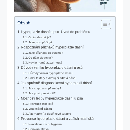
Obsah
Hyperplazie dásní u psa: Úvod do problému
Co to vlastně je?
Jaké jsou příčiny?
Rozpoznání příznaků hyperplazie dásní
Jaké příznaky sledujeme?
Co dále sledovat?
Kdy je nutné zasáhnout?
Důvody vzniku hyperplazie dásní u psů
Důvody vzniku hyperplazie dásní
Další faktory ovlivňující zdraví dásní
Jak správně diagnostikovat hyperplazii dásní
Jak rozpoznat příznaky?
Jak postupovat dál?
Možnosti léčby hyperplazie dásní u psa
Prevence jako klíč
Veterinární zásah
Alternativní a doplňkové terapie
Prevence hyperplazie dásní u vašich mazlíčků
Pravidelná ústní hygiena
Správná strava