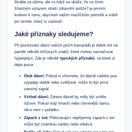
škrábe za ušima, ale co když se ukáže, že za tímto
šťastným výrazem straší zdravotní potíže? je prvním
krokem k tomu, abychom našim mazlíčkům pomohli a vrátili
jim úsměv, který si zaslouží.
Jaké příznaky sledujeme?
Při pozorování dásní našich psích kamarádů je dobré mít na
paměti několik klíčových znaků, které mohou naznačovat
hyperplazii. Zde je několik
typických příznaků
, na které si
dejte pozor:
Otok dásní:
Pokud si všimnete, že dásně vašeho psa
vypadají oteklé nebo zvětšené, může to být první
varovný signál.
Vzhled dásní:
Zdravé dásně by měly být světle
růžové. Pokud mají tmavší nebo červenější barvu,
něco není v pořádku.
Zápach z úst:
Přetrvávající nepříjemný zápach z úst
může být známkou zánětu nebo infekce.