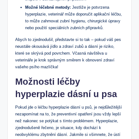
Možné léčebné metody:
Jestliže je potvrzena
hyperplazie, veterinář může doporučit aplikační léčbu,
to může zahrnovat zubní hygienu, chirurgické úpravy
nebo použití speciálních zubních přípravků.
Abych to zjednodušil, představte si to tak – pokud váš pes
neustále okousává jídlo a zdraví zubů a dásní je riziko,
které se skrývá pod povrchem. Včasná návštěva u
veterináře je krok správným směrem k obnovení zdraví
vašeho psího mazlíčka!
Možnosti léčby
hyperplazie dásní u psa
Pokud jde o léčbu hyperplazie dásní u psů, je nejdůležitější
nezapomínat na to, že preventivní opatření jsou vždy lepší
než nakonec se potýkat s tímto problémem. Hyperplazie,
zjednodušeně řečeno, je situace, kdy dochází k
neobvyklému zbytnění dásní. Jakmile si všimnete, že ústí