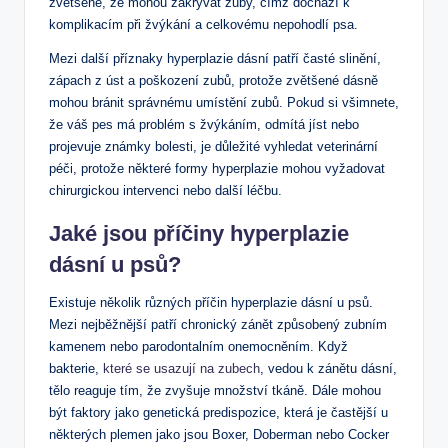
zvětšené, že mohou zakrývat zuby, čímž dochází k
komplikacím při žvýkání a celkovému nepohodlí psa.
Mezi další příznaky hyperplazie dásní patří časté slinění,
zápach z úst a poškození zubů, protože zvětšené dásně
mohou bránit správnému umístění zubů. Pokud si všimnete,
že váš pes má problém s žvýkáním, odmítá jíst nebo
projevuje známky bolesti, je důležité vyhledat veterinární
péči, protože některé formy hyperplazie mohou vyžadovat
chirurgickou intervenci nebo další léčbu.
Jaké jsou příčiny hyperplazie
dásní u psů?
Existuje několik různých příčin hyperplazie dásní u psů.
Mezi nejběžnější patří chronický zánět způsobený zubním
kamenem nebo parodontalním onemocněním. Když
bakterie,
které se usazují na zubech
, vedou k zánětu dásní,
tělo reaguje tím, že zvyšuje množství tkáně. Dále mohou
být faktory jako genetická predispozice, která je častější u
některých plemen jako jsou Boxer, Doberman nebo Cocker