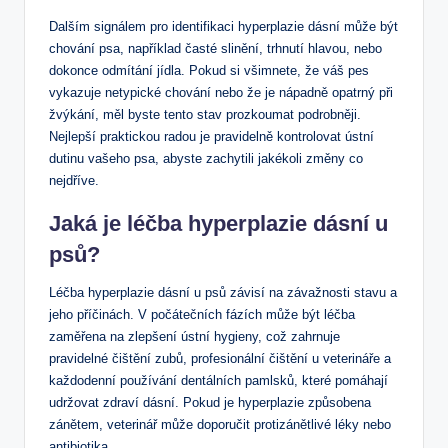
Dalším signálem pro identifikaci hyperplazie dásní může být
chování psa, například časté slinění, trhnutí hlavou, nebo
dokonce odmítání jídla. Pokud si všimnete, že váš pes
vykazuje netypické chování nebo že je nápadně opatrný při
žvýkání, měl byste tento stav prozkoumat podrobněji.
Nejlepší praktickou radou je pravidelně kontrolovat ústní
dutinu vašeho psa, abyste zachytili jakékoli změny co
nejdříve.
Jaká je léčba hyperplazie dásní u
psů?
Léčba hyperplazie dásní u psů závisí na závažnosti stavu a
jeho příčinách. V počátečních fázích může být léčba
zaměřena na zlepšení ústní hygieny, což zahrnuje
pravidelné čištění zubů, profesionální čištění u veterináře a
každodenní používání dentálních pamlsků, které pomáhají
udržovat zdraví dásní. Pokud je hyperplazie způsobena
zánětem, veterinář může doporučit protizánětlivé léky nebo
antibiotika.