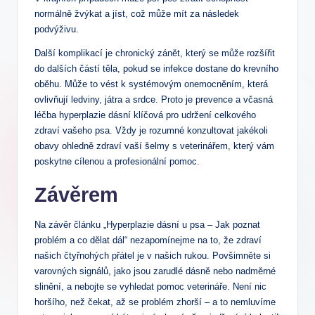
normálně žvýkat a jíst, což může mít za následek
podvýživu.
Další komplikací je chronický zánět, který se může rozšířit
do dalších částí těla, pokud se infekce dostane do krevního
oběhu. Může to vést k systémovým onemocněním, která
ovlivňují ledviny, játra a srdce. Proto je prevence a včasná
léčba hyperplazie dásní klíčová pro udržení celkového
zdraví vašeho psa. Vždy je rozumné konzultovat jakékoli
obavy ohledně zdraví vaší šelmy s veterinářem, který vám
poskytne cílenou a profesionální pomoc.
Závěrem
Na závěr článku „Hyperplazie dásní u psa – Jak poznat
problém a co dělat dál“ nezapomínejme na to, že zdraví
našich čtyřnohých přátel je v našich rukou. Povšimněte si
varovných signálů, jako jsou zarudlé dásně nebo nadměrné
slinění, a nebojte se vyhledat pomoc veterináře. Není nic
horšího, než čekat, až se problém zhorší – a to nemluvíme