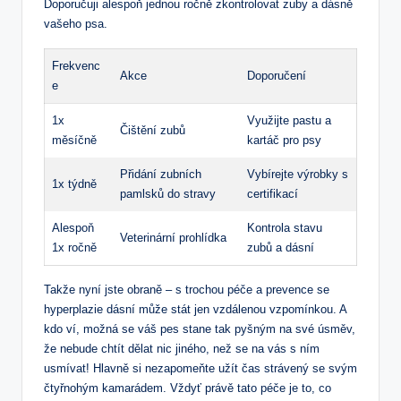
Doporučuji alespoň jednou ročně zkontrolovat zuby a dásně
vašeho psa.
Frekvenc
Akce
Doporučení
e
1x
Využijte pastu a
Čištění zubů
měsíčně
kartáč pro psy
Přidání zubních
Vybírejte výrobky s
1x týdně
pamlsků do stravy
certifikací
Alespoň
Kontrola stavu
Veterinární prohlídka
1x ročně
zubů a dásní
Takže nyní jste obraně – s trochou péče a prevence se
hyperplazie dásní může stát jen vzdálenou vzpomínkou. A
kdo ví, možná se váš pes stane tak pyšným na své úsměv,
že nebude chtít dělat nic jiného, než se na vás s ním
usmívat! Hlavně si nezapomeňte užít čas strávený se svým
čtyřnohým kamarádem. Vždyť právě tato péče je to, co