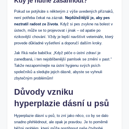
Kdy je nutné zasáhnout?
Pokud se potýkáte s některým z výše uvedených příznaků,
není potřeba čekat na zázrak.
Nejdůležitější je, aby pes
neztratil radost ze života
. Když si pes zvykne na bolest v
ústech, může se to projevovat i jinak – od apatie po
rizikovější chování. Vždy je lepší navštívit veterináře, který
provede důkladné vyšetření a doporučí dalším kroky.
Jak říká naše babička: „Když péče o ústní zdraví je
zanedbaná, i ten nejoblíbenější pamlsek se změní v past.“
Takže nezapomínejte na ústní hygienu svých psích
společníků a sledujte jejich dásně, abyste se vyhnuli
zbytečným problémům!
Důvody vzniku
hyperplazie dásní u psů
Hyperplazie dásní u psů, to zní jako něco, co by se dalo
snadno přehlédnout, ale opak je pravdou. Je to poměrně
běžný problém, který může postihnout naše čtyřnohé