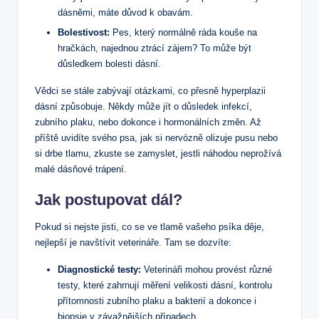
dásněmi, máte důvod k obavám.
Bolestivost:
Pes, který normálně ráda kouše na
hračkách, najednou ztrácí zájem? To může být
důsledkem bolesti dásní.
Vědci se stále zabývají otázkami, co přesně hyperplazii
dásní způsobuje. Někdy může jít o důsledek infekcí,
zubního plaku, nebo dokonce i hormonálních změn. Až
příště uvidíte svého psa, jak si nervózně olizuje pusu nebo
si drbe tlamu, zkuste se zamyslet, jestli náhodou neprožívá
malé dásňové trápení.
Jak postupovat dál?
Pokud si nejste jisti, co se ve tlamě vašeho psíka děje,
nejlepší je navštívit veterináře. Tam se dozvíte:
Diagnostické testy:
Veterináři mohou provést různé
testy, které zahrnují měření velikosti dásní, kontrolu
přítomnosti zubního plaku a bakterií a dokonce i
biopsie v závažnějších případech.