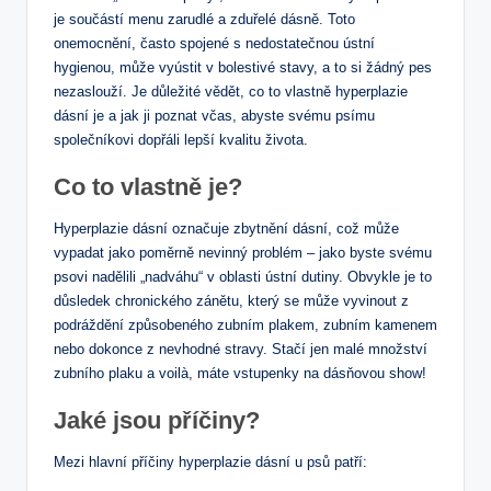
je součástí menu zarudlé a zduřelé dásně. Toto
onemocnění, často spojené s nedostatečnou ústní
hygienou, může vyústit v bolestivé stavy, a to si žádný pes
nezaslouží. Je důležité vědět, co to vlastně hyperplazie
dásní je a jak ji poznat včas, abyste svému psímu
společníkovi dopřáli lepší kvalitu života.
Co to vlastně je?
Hyperplazie dásní označuje zbytnění dásní, což může
vypadat jako poměrně nevinný problém – jako byste svému
psovi nadělili „nadváhu“ v oblasti ústní dutiny. Obvykle je to
důsledek chronického zánětu, který se může vyvinout z
podráždění způsobeného zubním plakem, zubním kamenem
nebo dokonce z nevhodné stravy. Stačí jen malé množství
zubního plaku a voilà, máte vstupenky na dásňovou show!
Jaké jsou příčiny?
Mezi hlavní příčiny hyperplazie dásní u psů patří: