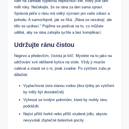
vám na zahradě ⁢vyplevou⁤ neprůchozí keř, který jste tam
měli roky. ⁢Nečekejte, že se rána ⁣za den sama spraví.
Správná péče o ránu má velký význam pro vaše zdraví a
pohodu. ‌A samozřejmě, jak se říká: „Rána se nezahojí, ale
tělo ​se uzdraví.“ Pojďme se podívat na to,‍ co můžete
‍udělat, aby se‍ rána zahojila ⁢rychle a bez ⁢komplikací.
Udržujte ránu čistou
Nejprve a především, čistota je klíč. Myslete na ‍to jako na
udržování své oblíbené ‌kytice ‌na⁢ stole. Vždy ji musíte
zalévat​ a starat se o ni, jinak zvadne. Po vytržení zubu je‌
důležité:
Vyplachovat ústa slanou vodou (dva týdny po vytržení
by měly být dostatečné).
Vyhnout se​ tvrdým⁣ pokrmům, které by mohly ránu
podráždit.
Nejíst příliš‍ horké ⁤nebo příliš ‌studené⁢ jídlo, abyste‌
nevyvolali zbytečné bolestivé pocity.