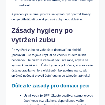
Jezte dobře vyváženou stravu, aby se tělo mohlo lépe
uzdravit.
A přeceňujte si ⁣rána, ‍protože se vyplatí být opatrní! Každý
⁤den je příležitostí udělat pro své​ zuby něco ⁢dobrého.
Zásady ‍hygieny po
vytržení zubu
Po vytržení zubu se‌ vaše ústa dostávají do období
„poprávku“. Je to jako když si ​po večírku⁤ musíte uklidit
⁤nepořádek. Je důležité věnovat péči své ráně, abyste se
vyhnuli⁢ komplikacím. ​Ústní‍ hygiena je klíčová, aby se ⁢vaše
ústa uzdravila rychle a efektivně.‍ Tak pojďme na ​to, jak
správně pečovat o svoji ⁤ústní dutinu po takovém zákroku!
Důležité ‍zásady⁣ pro ⁢domácí péči
Ústní voda je BFF:
‌Zkuste používat salmonelovou
ústní vodu bez alkoholu, doporučenou⁣ vaším‍