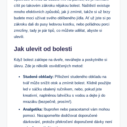
cítit po takovém zákroku nějakou bolest. ​Naštěstí existuje
mnoho efektivních ‌způsobů, jak ⁤ji zmírnit, takže si⁤ už brzy
budete moci užívat svého oblíbeného jídla.​ Ať už jste si po‍
zákroku​ dali do pusy ledovou kostku,⁢ nebo ⁢pořádnou porci
zmrzliny, tady je pár‌ tipů, co můžete udělat, abyste si
ulevili.
Jak ulevit od bolesti
Když bolest ⁣zaklepe na dveře, ‍neváhejte a poskytněte si​
úlevu. Zde je několik osvědčených metod:
Studené obklady:
Přiložení studeného obkladu na
tvář může snížit otok ⁤a zmírnit bolest. Klidně použijte
led ‌v sáčku obalený ručníkem,⁤ nebo, pokud⁢ jste
kreativní, naplněnou lahvičku s vodou a dejte ji do
mrazáku (bezpečně, prosím!).
Analgetika:
Ibuprofen nebo paracetamol vám mohou
pomoci. Nezapomeňte⁢ dodržovat doporučené
⁣dávkování, protože překročení doporučené ‍dávky není