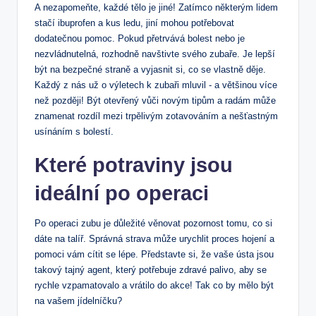
A nezapomeňte, každé tělo je jiné!‍ Zatímco⁢ některým lidem
stačí ibuprofen a kus ledu, jiní mohou‌ potřebovat‌
dodatečnou⁤ pomoc. Pokud přetrvává bolest⁤ nebo‍ je
nezvládnutelná, ‌rozhodně ​navštivte svého zubaře. Je lepší
být na ‍bezpečné straně⁣ a vyjasnit‍ si, co se vlastně​ děje.
Každý z nás už o ⁢výletech k zubaři ‌mluvil -⁣ a většinou více
než později! Být otevřený vůči novým tipům a radám může
znamenat rozdíl mezi trpělivým zotavováním a⁤ nešťastným
usínáním s bolestí.
Které potraviny jsou
‍ideální po ‍operaci
Po operaci zubu⁣ je důležité ​věnovat pozornost tomu, co si
dáte na talíř. Správná strava může urychlit‍ proces hojení a
pomoci vám ‍cítit se ⁢lépe. ⁣Představte si, že vaše ústa⁢ jsou
takový ‍tajný agent, který​ potřebuje zdravé palivo, aby ⁢se
rychle ‌vzpamatovalo ​a vrátilo do akce! Tak co by mělo být
na vašem jídelníčku?