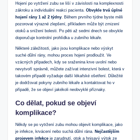
Hojení⁣ po vytržení ⁤zubu se liší v závislosti ⁤na komplexnosti
zákroku a‍ individuální reakci pacienta.
Obvykle trvá úplné
hojení rány​ 1 až 2 týdny
. Během prvního ‌týdne byste měli
pozorovat výrazné zlepšení, příkladem může být zmizení
otoků a ⁣snížení bolesti. Po pěti až sedmi dnech ​se‍ obvykle
doporučuje kontrolní prohlídka⁢ u⁢ zubního lékaře.
Některé záležitosti, jako‌ jsou komplikace nebo výskyt
suché důlní rány, mohou proces hojení⁢ prodloužit. Ve
vzácných ‍případech, kdy‍ se sraženina krve⁤ uvolní nebo
nevytvoří správně, ⁢můžete zažívat intenzivní bolest, která v
takovém‍ případě ‍vyžaduje další lékařské ošetření. Důležité
je ⁣dodržovat pokyny zubního lékaře a kontaktovat ‍ho v
případě, ​že se objeví‍ jakékoli neobvyklé příznaky.
Co dělat,
pokud se objeví
komplikace
?
Někdy se ​po vytržení zubu mohou ‍objevit komplikace, ⁤jako
je infekce, krvácení ⁤nebo suchá důlní rána.
Nejčastějším
projevem⁣ infekce
je zarudnutí,⁤ otok a hnisavý výtok​ ze