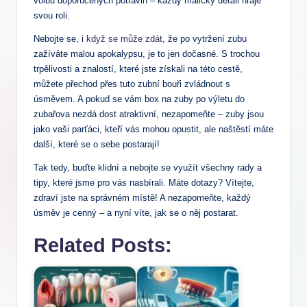
⁢volbu doporučených potravin – každý maličký​ detail hraje
svou roli.
Nebojte⁣ se, i ‌
když se může zdát
, že po vytržení zubu
zažíváte malou apokalypsu,⁢ je to jen dočasné. S trochou
trpělivosti a znalostí, které jste získali na této⁢ cestě,⁤
můžete přechod přes tuto‍ zubní bouři zvládnout s
úsměvem. A pokud se vám box na ​zuby po výletu do
zubařova nezdá ‌dost atraktivní, nezapomeňte – zuby jsou
jako vaši parťáci, kteří ​vás ⁢mohou opustit, ale naštěstí máte
další, které se o sebe postarají!
Tak tedy, buďte klidní a nebojte se využít všechny rady a
tipy, které jsme pro⁤ vás nasbírali. Máte dotazy? Vítejte,⁢
zdraví ‍jste​ na správném místě! A nezapomeňte, každý
úsměv je⁤ cenný ​– a ‍nyní ⁢víte, jak se o⁣ něj postarat.
Related Posts: