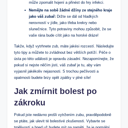
může zpomalit hojení⁢ a přinést do hry infekci.
Nemějte na sobě žádné‌ džíny ⁤ze stejného kraje
jako váš zubař:
Držte se dál od hladkých
nerovností v jídle, jako třeba krekry nebo
slunečnice. Tyto potraviny mohou způsobit, že se
‌vaše rána bude cítit jako na horské dráze!
Takže, když vytrhnete zub,⁣ máte ⁢jakési rozcestí. ‌Následujte
tyto⁢ tipy‌ a​ můžete to​ zvládnout bez větších potíží. Péče o
ústa ⁤po této⁤ události je opravdu zásadní. Nezapomínejte, že
pokud si nejste něčím jisti, váš zubař ‍je tu, aby vám
vyjasnil‍ jakékoliv nejasnosti. S trochou pečlivosti a
opatrnosti budete brzy opět zpátky v plné síle!
Jak zmírnit ⁢bolest po
zákroku
Pokud⁤ jste nedávno prošli vytržením zubu,‍ pravděpodobně
⁣se ​ptáte,​ jak ulevit⁤ té bolestivé zkušenosti. Vybavte se
‍trpělivostí⁣ a hned už budete ‌mít na paměti,‌ že je ⁤normální