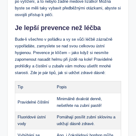
po vytržení, a to nebylo⁣ žádné medové lízátko! Možná​
byste se měli ‌taky vybavit předběžnými ⁢otázkami, abyste si
osvojili přístup k péči.
Je lepší prevence ⁤než léčba
Bude-li všechno v pořádku a ⁢vy se vůči léčbě zázračně
vypořádáte, zamyslete se‍ nad svou celkovou ústní
hygienou. Prevence je klíčem ​– ⁣jako když si nesmíte
zapomenout nasadit⁢ helmu při jízdě na kole! Pravidelné
prohlídky a čistění u⁢ zubaře ⁣vám mohou ušetřit​ mnohé
starosti. Zde je‌ pár tipů, ‍jak si udržet zdravé dásně:
Tip
Popis
Minimálně dvakrát denně,⁤
Pravidelné⁤ čištění
nešetřete na zubní pastě!
Fluoridové ústní
Pomáhají posílit zubní sklovinu a
vody
udržují dásně zdravé.
Vyhýbání ⁢se
Ano, i čokoládový bonbon může