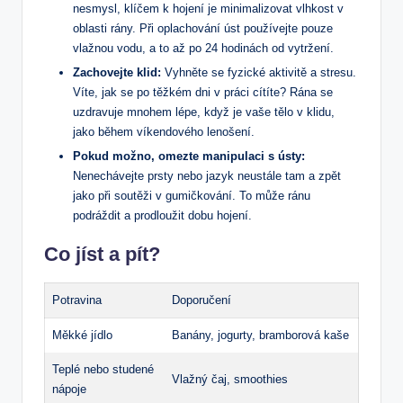
nesmysl, klíčem​ k hojení je minimalizovat vlhkost v
oblasti rány. Při oplachování úst používejte pouze
vlažnou vodu, a⁣ to až po 24 hodinách od‌ vytržení.
Zachovejte klid:
Vyhněte se ⁣fyzické aktivitě ‍a ⁤stresu.
Víte, jak se‌ po⁣ těžkém dni v práci cítíte? Rána se
uzdravuje mnohem ​lépe, když‍ je‌ vaše tělo v klidu,
‍jako během víkendového lenošení.
Pokud ‍možno, omezte manipulaci s ústy:
Nenechávejte prsty ‌nebo jazyk neustále ​tam a zpět
jako při soutěži v ‌gumičkování. To může ránu
podráždit a prodloužit dobu hojení.
Co jíst a ⁢pít?
Potravina
Doporučení
Měkké jídlo
Banány, jogurty, ‌bramborová kaše
Teplé‍ nebo studené
Vlažný čaj, smoothies
nápoje