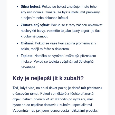
Silná⁢ bolest
: ⁤Pokud se ⁢bolest zhoršuje místo toho,
aby ustupovala,⁢ zvažte, ​že byste mohli mít problémy
s hojením​ nebo dokonce infekci.
Žlutozelený výtok
: Pokud se z rány začnou objevovat
neobvyklé barvy, vezměte to jako jasný signál: je čas
k odborné pomoci.
Otékání
: ⁣Pokud se vaše tvář začíná proměňovat v
balón, ⁤raději to řešte s doktorem.
Teplota
:⁣ Horečka po vytržení může být příznakem
infekce. Pokud se teplota vyšplhá nad 38 stupňů,
neváhejte.
Kdy je nejlepší jít k⁣ zubaři?
Teď, když víte, na co si‌ dávat ⁣pozor, je dobré ⁢mít představu
⁣o časovém rámci. Pokud se některé ‍z těchto příznaků
⁢objeví během prvních 24 ‌až ⁢48 hodin ​po vytržení, měli
byste se co⁢ nejdříve⁣ dostavit k zubnímu ⁢specialistovi.
Vzpomínám si, jak jsem‍ jednou dostal folikulární produkci⁢