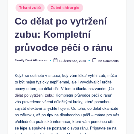
Posted
Trhání zubů
Zubní chirurgie
in
Co dělat po vytržení
zubu: Kompletní
průvodce péčí o ránu
Family Dent Allcare.cz
16 července, 2025
No Comments
Posted
by
Když ⁤se ocitnete v‍ situaci, kdy vám lékař vytrhl ⁢zub, může
to být nejen fyzicky nepříjemné, ale i vyvolávající určité⁤
obavy o tom, co dělat dál. V tomto článku ‍nazvaném „Co
dělat po vytržení zubu
: Kompletní průvodce péčí o ránu“
vás provedeme všemi důležitými ​kroky, které pomohou
zajistit ⁣efektivní a rychlé hojení. Od toho, co dělat okamžitě
po zákroku,​ až po tipy na dlouhodobou péči – máme pro vás
⁢přehledné a praktické ‍informace, které vám pomohou cítit
se ‌lépe a správně se postarat o svou ránu. ‍Připravte ​se na