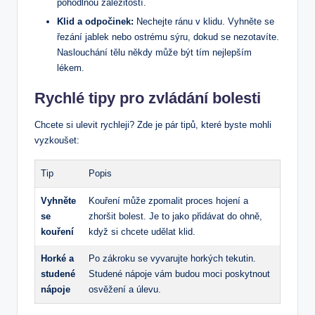
pohodlnou záležitostí.
Klid a odpočinek:
Nechejte ránu v​ klidu. Vyhněte se​
řezání jablek nebo ostrému sýru,⁣ dokud se nezotavíte.
Naslouchání tělu někdy může být​ tím nejlepším​
lékem.
Rychlé tipy pro zvládání bolesti
Chcete si ulevit rychleji? Zde je pár tipů, které ‍byste mohli
vyzkoušet:
Tip
Popis
Vyhněte
Kouření může zpomalit proces hojení a
‍se
zhoršit bolest. Je to ‍jako přidávat‍ do ohně,
kouření
když si chcete udělat klid.
Horké a
Po zákroku se vyvarujte horkých tekutin.
⁤studené
Studené​ nápoje vám budou moci poskytnout
nápoje
osvěžení a úlevu.