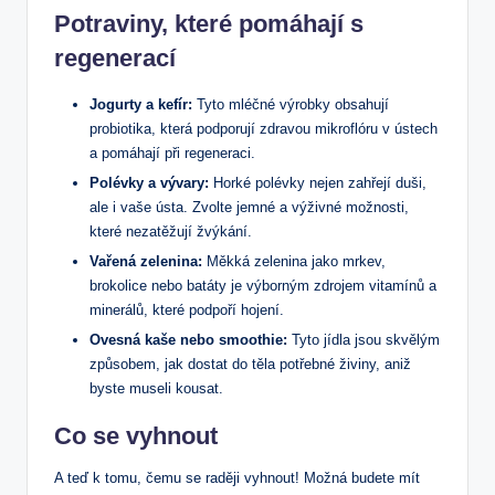
Potraviny, které⁤ pomáhají s
regenerací
Jogurty a kefír:
Tyto mléčné výrobky obsahují
probiotika, která podporují zdravou mikroflóru v ústech
a pomáhají při⁤ regeneraci.
Polévky a ​vývary:
​Horké polévky nejen zahřejí duši,‍
ale i vaše ústa. ⁤Zvolte jemné a výživné možnosti,
které nezatěžují ‌žvýkání.
Vařená zelenina:
Měkká zelenina jako mrkev,
brokolice nebo batáty je ⁤výborným zdrojem vitamínů a
minerálů, které podpoří ‌hojení.
Ovesná ⁤kaše nebo smoothie:
Tyto jídla jsou skvělým
způsobem, jak dostat do těla potřebné živiny, aniž
byste⁤ museli kousat.
Co⁣ se vyhnout
A teď k⁢ tomu, čemu se⁢ raději vyhnout! Možná budete mít