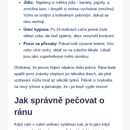
Jídlo:
⁤ Naplánuj⁣ si ⁢měkká jídla⁤ – ⁣banány, jogurty, a
zmrzlina (ano, i dospělí si mohou vychutnat zmrzlinu).
Vyhni‌ se tvrdým ⁢a kořeněným pokrmům, dokud se
ránu⁣ nezhojí.
Ústní hygiena:
Po 24 hodinách začni jemně čistit
oblast zubu, ‍ale buď opatrný,‍ abys nevyrušil krvácení.
Pozor na ‍příznaky:
Pokud máš výrazné bolesti,
hnis
nebo silné otoky
, obrať ⁢se ‍na zubního lékaře. Lékaři
jsou jako superhrdinové tvého úsměvu.
Očekávej, že⁣ proces ⁣hojení nějakou dobu ​potrvá. Rána​ bude
spatřit ⁤první známky zlepšení po několika ⁤dnech, ale plné
uzdravení může trvat‍ až několik týdnů. Pěkně si zvykněte
na nový rytmus a pamatujte, že i po bouři vyjde slunce!
Jak⁤ správně pečovat o
ránu
Když ⁢vám v zubní ordinaci vytáhnou zub, je ‍to⁤ jako⁤ když⁣