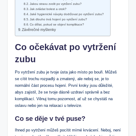
Jakou stravu ⁣zvolit po vytržení zubu?
Jak zvládat bolest a otok?
Jaké hygienické návyky dodržovat po vytržení zubu?
Jak dlouho trvá hojení po vytržení​ zubu?
Co dělat, pokud se objeví komplikace?
Závěrečné ⁢myšlenky
Co očekávat po ​vytržení‌
zubu
Po vytržení zubu je tvoje ústa jako místo po bouři.‍ Můžeš
se cítit trochu ⁣rozpadlý ⁤a zmatený, ale ⁢neboj se,​ je to
normální část procesu hojení. ⁣První kroky jsou důležité,
abys zajistil, že se tvoje dásně uzdraví správně a bez
komplikací. Věnuj tomu pozornost, ať ​už se‌ chystáš na
⁣oslavu nebo⁣ jen na relaxaci u ‌televize.
Co⁤ se děje v tvé puse?
Ihned po vytržení můžeš pocítit mírné krvácení.​ Neboj, ⁣není