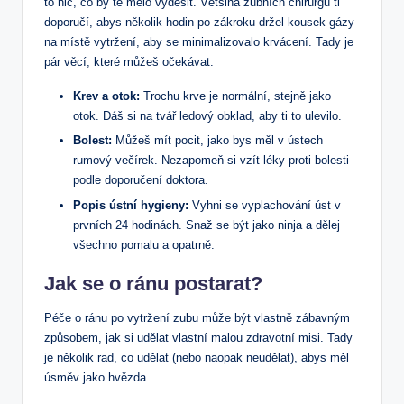
to nic,​ co by tě mělo vyděsit. Většina ⁢zubních chirurgů ​ti
doporučí, abys několik hodin po zákroku držel kousek ⁣gázy
na⁢ místě vytržení, aby se⁤ minimalizovalo krvácení. ⁣Tady je
pár věcí, které můžeš očekávat:
Krev a otok:
Trochu krve je normální, stejně⁣ jako
otok. ‍Dáš si na tvář ledový obklad, aby ti to ulevilo.
Bolest:
Můžeš mít pocit,⁤ jako bys měl v ústech
rumový večírek. Nezapomeň si vzít‍ léky‍ proti bolesti​
podle doporučení doktora.
Popis ústní hygieny:
Vyhni‍ se vyplachování úst v
prvních 24 hodinách. Snaž se být jako ninja a dělej⁢
všechno pomalu a opatrně.
Jak se o ránu postarat?
Péče o ránu po ‍vytržení ⁤zubu může být vlastně zábavným
způsobem, jak⁢ si ‌udělat vlastní malou zdravotní ⁢misi. Tady
je⁣ několik rad, co udělat​ (nebo naopak neudělat), abys měl
úsměv jako hvězda.