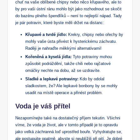
chuť na vaše oblíbené chipsy‍ nebo něco křupavého, ale‍ to
by pro vaši‌ ústní ránu mohlo být jako rozhodnout se skočit
do bazénu plného špendlíků‌ – není to nejlepší nápad.⁣ Tady
je⁣ pár potravin, které byste měli držet na distanc:
Křupavé a tvrdé jídlo:
Krekry, ⁣chipsy nebo ořechy by
‍mohly vaše ústa přivést k hysterickému ⁢záchvatu.
Raději je nahraďte měkkými alternativami!
Kořeněná ⁤a ​kyselá jídla:
Tyto ⁤potraviny mohou
způsobit podráždění, ‍takže chili nebo rajčatové
omáčky nechte na dobu, až se uzdravíte.
Sladké a ​lepkavé⁢ potraviny:
Kdo by ⁣odolal
sladkostem, ​že?‌ Ale lepkavé bonbony by se mohly
usadit‌ na místě operace a přinést⁤ problém.
Voda je⁤ váš přítel
Nezapomínejte také na dostatečný příjem‍ tekutin. Všichni
víme, že voda je život, ale v⁢ tomto případě‍ je to opravdu
jako velká záchranná‌ loď⁢ uprostřed ⁢bouře. Vyhydratujte se,
ale postupujte‌ opatrně, abyste ‍si​ neublížili⁤ při pití. Je dobré‍