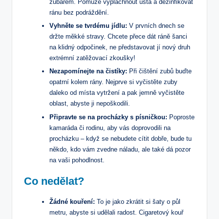
zubařem. Pomůže vypláchnout ústa a dezinfikovat
‍ránu bez podráždění.
Vyhněte se tvrdému jídlu:
V‌ prvních dnech⁢ se
držte měkké‌ stravy. Chcete‍ přece‌ dát ráně šanci
na⁢ klidný odpočinek, ne představovat jí nový ‌druh
extrémní⁢ zatěžovací zkoušky!
Nezapomínejte na čistíky:
Při čištění zubů buďte
opatrní kolem ⁣rány. ⁤Nejprve si vyčistěte zuby
daleko od místa vytržení a​ pak jemně vyčistěte
oblast, abyste ji nepoškodili.
Připravte se‍ na procházky ‍s ⁢písničkou:
Poproste⁢
kamaráda či rodinu, aby vás doprovodili na
procházku –⁣ když se ‌nebudete cítit dobře,​ bude tu
někdo, ​kdo vám zvedne náladu, ale ⁤také ‍dá pozor
na vaši⁤ pohodlnost.
Co nedělat?
Žádné​ kouření:
⁣To je jako zkrátit si šaty o půl
metru,⁣ abyste si udělali radost. Cigaretový kouř ​