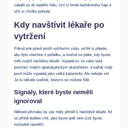
zabalit se do teplého⁣ šálu, vzít si ⁣hrnek bylinkového čaje a ​
užít si chvilku‍ pohody.
Kdy navštívit lékaře po⁢
vytržení
Pokud jste​ právě ‌prošli vytržením zubu, určitě si přejete,
aby bylo všechno v pořádku, a možná ​se ptáte, kdy byste
měli zvážit​ návštěvu lékaře. Vypadá to, že vaše ústa
prochází malým apokalyptickým okamžikem, a každý malý
‌pocit může vypadat jako velká katastrofa. Ale nebojte⁣ se!⁢
Je tu několik vodítek, kterými ‌se můžete řídit.
Signály, které ​byste neměli⁢
ignorovat
Některé příznaky by vás měly přimět ⁣k ​návštěvě lékaře. Až
se příště budete cítit, jako byste jedli sklo (což byste
rozhodně⁢ neměli!):