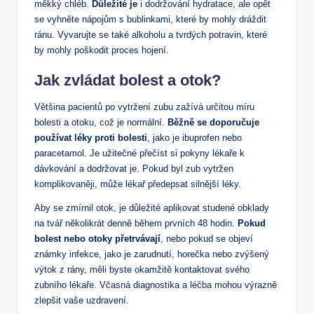
měkký chléb.
Důležité je
i dodržování hydratace, ale opět
se vyhněte nápojům s bublinkami, které by mohly dráždit
‍ránu. Vyvarujte se​ také alkoholu a​ tvrdých potravin, které
by ​mohly poškodit⁢ proces hojení.
Jak zvládat bolest a otok?
Většina pacientů po vytržení zubu⁣ zažívá určitou míru
⁣bolesti ‍a otoku, což je normální.
Běžně se doporučuje
používat léky proti bolesti
, jako‌ je ibuprofen nebo
⁢paracetamol. Je užitečné přečíst si pokyny lékaře k
dávkování ‌a ​dodržovat je. Pokud byl​ zub vytržen‌
komplikovaněji, může ​lékař předepsat silnější ⁢léky.
Aby se zmírnil otok, je důležité aplikovat studené obklady
na tvář několikrát denně během prvních 48 hodin.
Pokud
bolest nebo otoky ‍přetrvávají
, nebo pokud se objeví
známky infekce, ⁣jako je ⁢zarudnutí, horečka nebo zvýšený
výtok z rány, měli byste‍ okamžitě ⁤kontaktovat svého‌
zubního⁤ lékaře. Včasná diagnostika a léčba mohou výrazně
zlepšit vaše uzdravení.