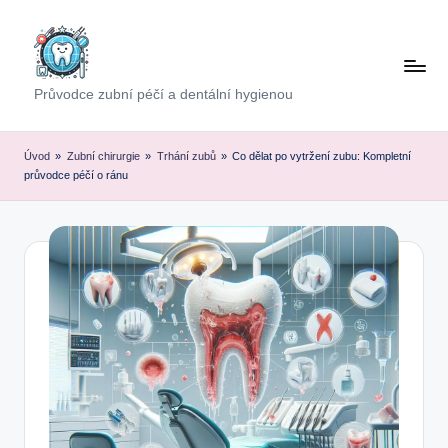
Skip
to
content
Průvodce zubní péčí a dentální hygienou
Úvod
»
Zubní chirurgie
»
Trhání zubů
»
Co dělat po vytržení zubu: Kompletní
průvodce péčí o ránu