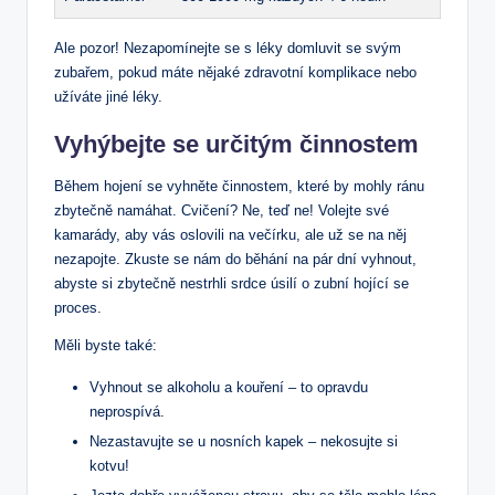
Ale pozor! Nezapomínejte se s léky ‍domluvit se svým
zubařem, ‍pokud‍ máte nějaké zdravotní komplikace nebo
⁣užíváte ⁢jiné‍ léky.
Vyhýbejte se‌ určitým činnostem
Během hojení se vyhněte činnostem, které by mohly ránu
zbytečně ‌namáhat.⁤ Cvičení? Ne, teď ne! Volejte své‌
kamarády, aby vás oslovili na večírku, ale už se na něj
⁣nezapojte. Zkuste se nám ‍do běhání na pár dní vyhnout,
abyste si zbytečně nestrhli‌ srdce úsilí o zubní hojící se
proces.
Měli byste také:
Vyhnout se alkoholu⁤ a kouření – to opravdu
neprospívá.
Nezastavujte se u nosních kapek –‌ nekosujte si
kotvu!