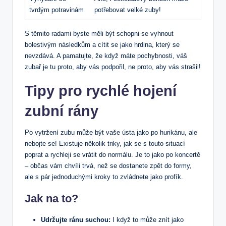
tvrdým ‍potravinám
potřebovat velké zuby!
S těmito radami byste měli být schopni se vyhnout
bolestivým následkům a cítit⁢ se jako hrdina, který se
nevzdává. ​A pamatujte, že​ když máte pochybnosti, váš
zubař ⁤je tu proto, aby ⁢vás podpořil, ne proto, aby ‍vás strašil!
Tipy pro rychlé hojení⁤
zubní rány
Po vytržení zubu může⁤ být vaše‍ ústa⁤ jako po hurikánu, ale ​
nebojte‍ se! Existuje několik⁣ triky, jak se s touto situací
poprat a ⁢rychleji⁢ se‌ vrátit do normálu. Je to jako po koncertě
– občas vám chvíli⁢ trvá, než ​se dostanete zpět do formy,
ale s pár ‌jednoduchými kroky to zvládnete ‍jako profík.
Jak na ‍to?
Udržujte ránu suchou:
I ⁣když to může znít jako