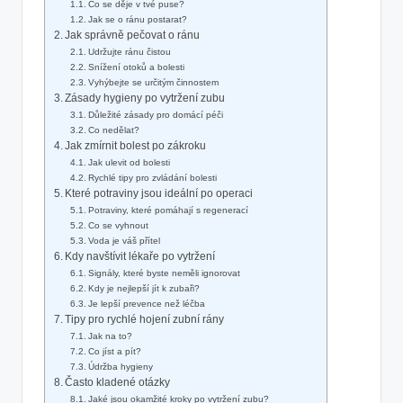
Co⁤ se děje v tvé puse?
Jak se o ránu postarat?
Jak⁤ správně pečovat o ránu
Udržujte ránu čistou
Snížení otoků a bolesti
Vyhýbejte se‌ určitým činnostem
Zásady ‍hygieny po vytržení zubu
Důležité ‍zásady⁣ pro ⁢domácí péči
Co nedělat?
Jak zmírnit ⁢bolest po zákroku
Jak ulevit od bolesti
Rychlé tipy pro zvládání bolesti
Které potraviny jsou ‍ideální po ‍operaci
Potraviny, které⁤ pomáhají s regenerací
Co⁣ se vyhnout
Voda je⁤ váš přítel
Kdy navštívit lékaře po⁢ vytržení
Signály, které ​byste neměli⁢ ignorovat
Kdy je nejlepší jít k⁣ zubaři?
Je lepší prevence ⁤než léčba
Tipy pro rychlé hojení⁤ zubní rány
Jak na ‍to?
Co jíst a ⁢pít?
Údržba hygieny
Často kladené otázky
Jaké jsou okamžité kroky po vytržení⁣ zubu?