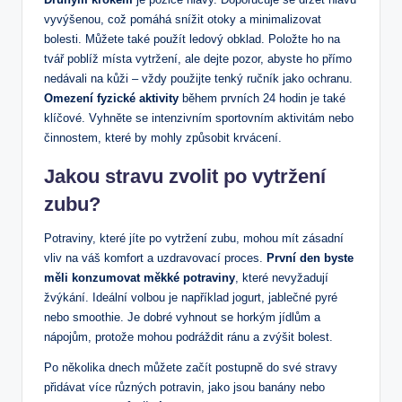
vyvýšenou, což pomáhá snížit otoky ‌a minimalizovat‍
bolesti. Můžete ​také použít ledový obklad. Položte ho na
tvář poblíž místa vytržení, ale dejte pozor, abyste ho přímo
nedávali na kůži – vždy použijte ⁤tenký ručník jako ochranu.
Omezení fyzické aktivity
během prvních 24 hodin je také
klíčové. Vyhněte se intenzivním sportovním aktivitám nebo​
činnostem, které by‌ mohly způsobit krvácení.
Jakou stravu ⁣zvolit po vytržení
zubu?
Potraviny, které jíte po ⁢vytržení zubu, mohou ⁢mít zásadní
vliv na váš komfort ⁢a uzdravovací proces.
První den byste
měli konzumovat měkké ⁣potraviny
, které nevyžadují
žvýkání. Ideální volbou je například jogurt, jablečné⁣ pyré
nebo smoothie.‌ Je dobré vyhnout⁢ se horkým jídlům a
nápojům, protože ⁣mohou podráždit ránu a zvýšit bolest.
Po⁣ několika dnech ‍můžete začít postupně do své stravy⁣
přidávat⁤ více⁣ různých potravin,⁣ jako jsou ‍banány nebo