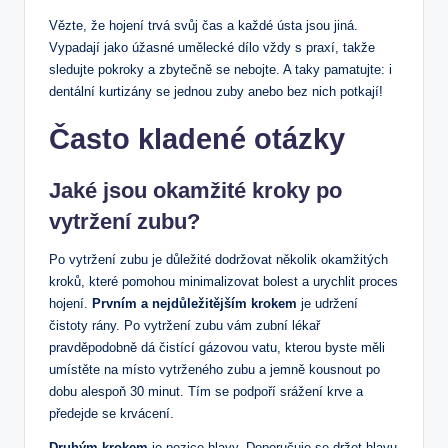
Vězte, že hojení trvá svůj čas a každé‍ ústa ⁢jsou jiná.⁢
Vypadají jako úžasné umělecké dílo vždy s praxí, ‍takže
sledujte pokroky a zbytečně se nebojte.​ A taky pamatujte: i
dentální kurtizány se jednou zuby anebo bez nich potkají!
Často kladené otázky
Jaké jsou okamžité kroky po
vytržení⁣ zubu?
Po vytržení zubu​ je ⁢důležité dodržovat několik ⁢okamžitých
kroků, které pomohou minimalizovat bolest ⁣a‌ urychlit⁣ proces
hojení.
Prvním a ⁢nejdůležitějším krokem
je udržení
čistoty rány. Po vytržení zubu⁣ vám⁣ zubní lékař⁤
pravděpodobně ​dá čistící⁣ gázovou vatu, kterou byste měli⁣
umístěte na místo vytrženého zubu a‌ jemně kousnout po
dobu alespoň⁣ 30 minut. Tím se podpoří ‌srážení krve a
předejde se krvácení.
Druhým krokem
je pozice hlavy. Doporučuje​ se držet ⁢hlavu