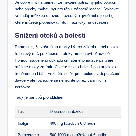
Je dobré mít na paměti, že některé potraviny jako popcorn
nebo ořechy mohou být pro ránu „záporně laděné“. Vybavte⁤
se raději měkkou⁣ stravou – ovocnými ⁣pyré nebo jogurty,
které můžete propašovat i do‍ mrazničky na osvěžení.
Snížení otoků a bolesti
Pamatujte, že vaše ústa mohly být po zákroku trochu jako
fotbalový míč po zápasu – otoky ​mohou být přirozené.
Pomocí studeného obkladu umístěného na zvenčí tváře
můžete ⁢otoky zmírnit. Chcete-li se s bolestí‍ poprat jako s
trenérem na‌ hřišti, vezměte si lék proti⁣ bolesti v doporučené‌
dávce –⁣ ale rozhodně se nenechte ‍při užívání nicím
zdržovat.
Tady⁤ je pár tipů ⁣pro zklidnění:
Lék
Doporučená dávka
Ibalgin
400⁣ mg každých 6-8 hodin
Paracetamol
500-1000 mg‌ každých 4-6 hodin