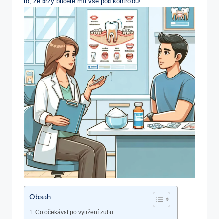
to, že brzy budete mít ⁣vše pod kontrolou!
Obsah
Co očekávat po ​vytržení‌ zubu