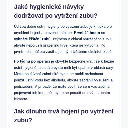
Jaké hygienické návyky
dodržovat po vytržení zubu?
Údržba dobré ústní hygieny po vytržení zubu je kritická pro⁢
urychlení hojení⁢ a prevenci infekce.⁢
První 24 hodin se
vyhněte čištění zubů
, zejména v oblasti vytrženého zubu,
abyste neporušili sraženinu krve, která‌ se‍ vytvořila. Po
prvním dni můžete začít s jemným čištěním ⁣okolních zubů.
Po týdnu po operaci
je ⁢obvykle bezpečné⁣ vrátit se k běžné​
ústní hygieně,⁣ ale stále byste ‍měli být opatrní‌ v‍ oblasti rány.
Místo používání⁢ zubní ‌nitě byste se mohli rozhodnout
použít ústní vodu bez alkoholu, abyste‌ zabránili vysušení a
podráždění. V případě, ⁤že‍ máte pocit, že se u vás začíná⁢
projevovat infekce,‍
měli byste se poradit se svým zubním
lékařem
.
Jak dlouho trvá hojení po vytržení​
zubu?