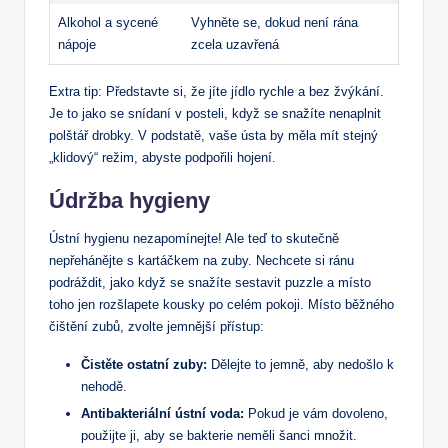
Alkohol ​a sycené
Vyhněte se, dokud není rána
nápoje
zcela ‍uzavřená
Extra tip: Představte si, ‌že jíte jídlo rychle a bez‌ žvýkání.
Je to jako ‍se⁤ snídaní v posteli, když se snažíte nenaplnit
polštář drobky.‍ V podstatě, vaše ústa ⁤by měla mít stejný
„klidový“ režim, abyste podpořili hojení.
Údržba hygieny
Ústní hygienu nezapomínejte! Ale teď to skutečně
nepřehánějte s kartáčkem⁣ na ​zuby. Nechcete si⁤ ránu
podráždit, jako když⁤ se snažíte ⁢sestavit puzzle a ‍místo
toho jen⁢ rozšlapete​ kousky po celém pokoji. ⁢Místo běžného
čištění ⁢zubů, zvolte jemnější přístup:
Čistěte ostatní zuby:
Dělejte to jemně, aby nedošlo k
‍nehodě.
Antibakteriální ústní voda:
Pokud ⁢je vám dovoleno,
použijte ‌ji, aby se ‌bakterie neměli šanci​ množit.