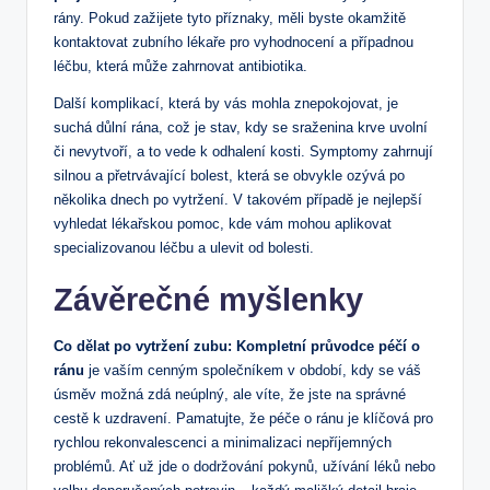
rány. ​Pokud zažijete tyto příznaky, ‌měli ⁤byste ⁤okamžitě
kontaktovat ⁤zubního lékaře pro vyhodnocení a případnou
léčbu, která může ‌zahrnovat antibiotika.
Další komplikací, která ⁢by ⁤vás mohla znepokojovat, je
‍suchá důlní rána, což je stav, kdy​ se sraženina krve uvolní
či nevytvoří, a to vede‍ k⁤ odhalení kosti. Symptomy zahrnují
‌silnou a přetrvávající bolest, která se‌ obvykle ozývá po
několika dnech‍ po vytržení. V takovém případě je⁤ nejlepší
vyhledat lékařskou pomoc, kde vám mohou aplikovat
specializovanou léčbu a ulevit od bolesti.
Závěrečné ⁢myšlenky
Co dělat po vytržení zubu: Kompletní průvodce péčí⁣ o
ránu
⁤je‌ vaším cenným společníkem v období, kdy se váš
úsměv možná‍ zdá neúplný, ale víte,​ že ⁤jste na správné
cestě k uzdravení. Pamatujte, že péče o ránu je klíčová pro⁢
rychlou rekonvalescenci⁢ a ⁣minimalizaci nepříjemných
problémů. Ať už jde o dodržování pokynů, užívání ⁤léků nebo