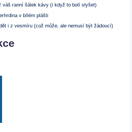
ž váš ranní šálek kávy (i když to bolí slyšet)
erhrdina v bílém plášti
dět i z vesmíru (což může, ale nemusí být žádoucí)
kce