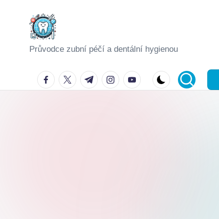
Skip
to
Průvodce zubní péčí a dentální hygienou
content
facebook.com
twitter.com
t.me
instagram.com
youtube.com