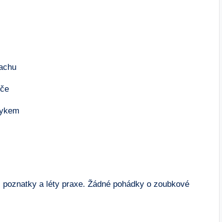
rachu
éče
zykem
 poznatky a léty praxe. Žádné pohádky o zoubkové