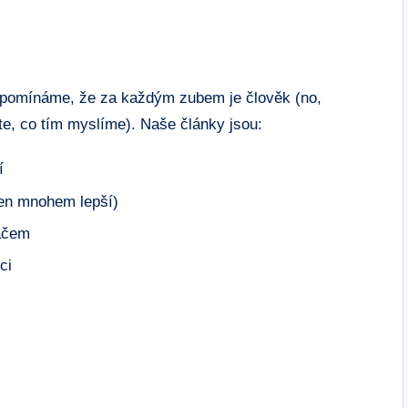
zapomínáme, že za každým zubem je člověk (no,
te, co tím myslíme). Naše články jsou:
í
jen mnohem lepší)
vačem
ci