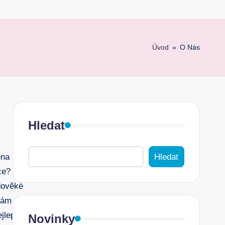
Úvod
»
O Nás
Hledat
Hledat
ena
ce? A
edověké
vám
jlepší
Novinky