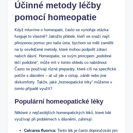
Účinné metody léčby
pomocí homeopatie
Když mluvíme o homeopatii, často se vynořuje otázka:
funguje to vlastně? Jakožto přátelé, kteří se snaží najít
přirozenou pomoc pro naše ústa, bychom se měli zaměřit
na ty osvědčené metody, které mohou podpořit zdraví
našich dásní. Homeopatie, se svým principem „podobné
léčí podobné“, může mít v tomto ohledu co nabídnout.
Často se používají různé preparáty, které cílí na specifické
potíže s dásněmi – ať už jde o ústup, zánět nebo jiné
diskomforty. Takže, jaké „homeopatické triky“ můžeme v
tomto případě využít?
Populární homeopatické léky
Některé z nejčastějších homeopatických léků, které lidé
využívají při problémech s dásněmi, zahrnují:
Calcarea fluorica:
Tento lék je často doporučován pro