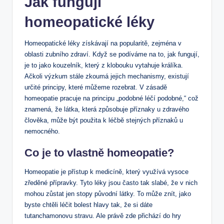
Jak fungují
homeopatické léky
Homeopatické léky získávají na popularitě, zejména v
oblasti zubního zdraví. Když se podíváme na to, jak fungují,
je to jako kouzelník, který z klobouku vytahuje králíka.
Ačkoli výzkum stále zkoumá jejich mechanismy, existují
určité principy, které můžeme rozebrat. V zásadě
homeopatie pracuje na principu „podobné léčí podobné,“ což
znamená, že látka, která způsobuje příznaky u zdravého
člověka, může být použita k léčbě stejných příznaků u
nemocného.
Co je to vlastně homeopatie?
Homeopatie je přístup k medicíně, který využívá vysoce
zředěné přípravky. Tyto léky jsou často tak slabé, že v nich
mohou zůstat jen stopy původní látky. To může znít, jako
byste chtěli léčit bolest hlavy tak, že si dáte
tutanchamonovu stravu. Ale právě zde přichází do hry