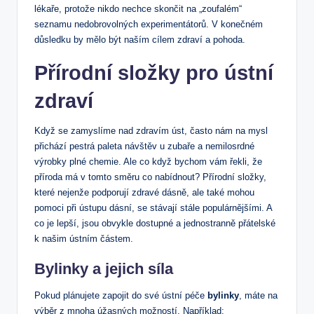
lékaře, protože nikdo nechce skončit na „zoufalém“
seznamu nedobrovolných experimentátorů. V konečném
důsledku by mělo být naším cílem zdraví a pohoda.
Přírodní složky pro ústní
zdraví
Když se zamyslíme nad zdravím úst, často nám na mysl
přichází pestrá paleta návštěv u zubaře a nemilosrdné
výrobky plné chemie. Ale co když bychom vám řekli, že
příroda má v tomto směru co nabídnout? Přírodní složky,
které nejenže podporují zdravé dásně, ale také mohou
pomoci při ústupu dásní, se stávají stále populárnějšími. A
co je lepší, jsou obvykle dostupné a jednostranně přátelské
k našim ústním částem.
Bylinky a jejich síla
Pokud plánujete zapojit do své ústní péče
bylinky
, máte na
výběr z mnoha úžasných možností. Například: