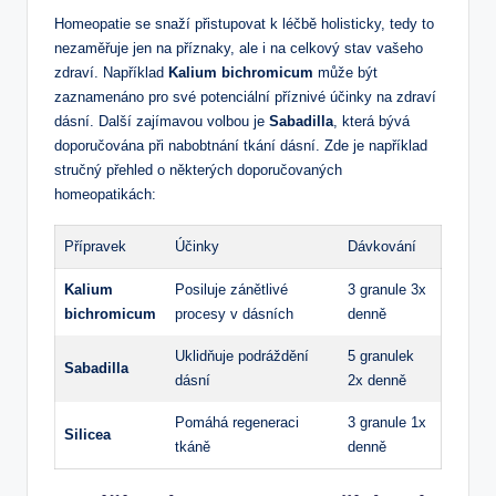
Homeopatie se snaží přistupovat k léčbě holisticky, tedy to
nezaměřuje jen na příznaky, ale i na celkový stav vašeho
zdraví. Například
Kalium bichromicum
může být
zaznamenáno pro své potenciální příznivé účinky na zdraví
dásní. Další zajímavou volbou je
Sabadilla
, která bývá
doporučována při nabobtnání tkání dásní. Zde je například
stručný přehled o některých doporučovaných
homeopatikách:
Přípravek
Účinky
Dávkování
Kalium
Posiluje zánětlivé
3 granule 3x
bichromicum
procesy v dásních
denně
Uklidňuje podráždění
5 granulek
Sabadilla
dásní
2x denně
Pomáhá regeneraci
3 granule 1x
Silicea
tkáně
denně