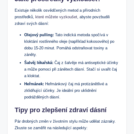
Existuje několik osvědčených metod a přírodních
prostředků,
které můžete vyzkoušet
, abyste povzbudili
zdraví svých dásní:
Olejový pulling:
Tato indická metoda spočívá v
kloktání rostlinného oleje (například kokosového) po
dobu 15-20 minut. Pomáhá odstraňovat toxiny a
záněty.
Šalvěj lékařská:
Čaj z šalvěje má antiseptické účinky
a může pomoci při zánětech dásní. Stačí si uvařit čaj
a kloktat.
Heřmánek:
Heřmánkový čaj má protizánětlivé a
zklidňující účinky. Je ideální pro uklidnění
podrážděných dásní.
Tipy pro zlepšení zdraví dásní
Pár drobných změn v životním stylu může udělat zázraky.
Zkuste se zaměřit na následující aspekty: