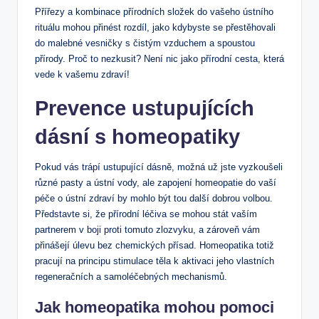
Přířezy a kombinace přírodních složek do vašeho ústního
rituálu mohou přinést rozdíl, jako kdybyste se přestěhovali
do malebné vesničky s čistým vzduchem a spoustou
přírody. Proč to nezkusit? Není nic jako přírodní cesta, která
vede k vašemu zdraví!
Prevence ustupujících
dásní s homeopatiky
Pokud vás trápí ustupující dásně, možná už jste vyzkoušeli
různé pasty a ústní vody, ale zapojení homeopatie do vaší
péče o ústní zdraví by mohlo být tou další dobrou volbou.
Představte si, že přírodní léčiva se mohou stát vaším
partnerem v boji proti tomuto zlozvyku, a zároveň vám
přinášejí úlevu bez chemických přísad. Homeopatika totiž
pracují na principu stimulace těla k aktivaci jeho vlastních
regeneračních a samoléčebných mechanismů.
Jak homeopatika mohou pomoci