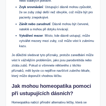
nebo sladkých potravin.
Zvyk srovnávání
: Ustupující dásně mohou způsobit,
že se zuby zdají delší než obvykle, což může být pro
pacienty znepokojivé.
Zánět nebo zarudnutí
: Dásně mohou být červené,
nateklé a mohou při dotyku krvácejí.
Vytváření mezer
: Místo, kde dásně ustupují, může
vytvářet mezery mezi zuby, což může vést k zubnímu
kazu.
Je důležité sledovat tyto příznaky, protože zanedbání může
vést k vážnějším problémům, jako jsou parodontitida nebo
ztráta zubů. Pokud si všimnete některého z těchto
příznaků, měli byste co nejdříve navštívit zubního lékaře,
který může doporučit vhodnou léčbu.
Jak mohou homeopatika pomoci
při ustupujících dásních?
Homeopatika nabízí přírodní alternativu léčby, která se