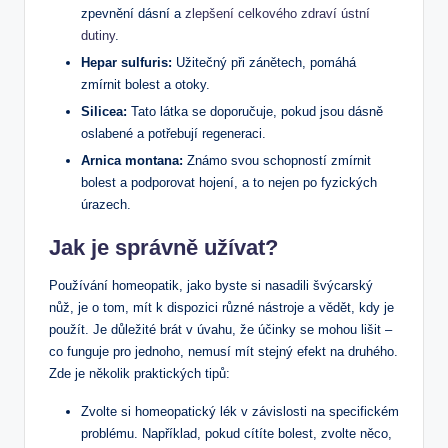
zpevnění dásní a
zlepšení celkového zdraví ústní
dutiny
.
Hepar sulfuris:
Užitečný při zánětech, pomáhá
zmírnit bolest a otoky.
Silicea:
Tato látka se doporučuje, pokud jsou dásně
oslabené a potřebují regeneraci.
Arnica montana:
Známo svou schopností zmírnit
bolest a podporovat hojení, a to nejen po fyzických
úrazech.
Jak je správně užívat?
Používání homeopatik, jako byste si nasadili švýcarský
nůž, je o tom, mít k dispozici různé nástroje a vědět, kdy je
použít. Je důležité brát v úvahu, že účinky se mohou lišit –
co funguje pro jednoho, nemusí mít stejný efekt na druhého.
Zde je několik praktických tipů:
Zvolte si homeopatický lék v závislosti na specifickém
problému. Například, pokud cítíte bolest, zvolte něco,