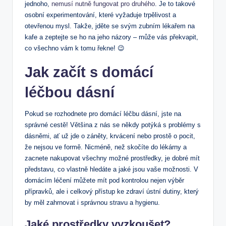
jednoho,
nemusí nutně fungovat pro druhého
. Je to takové
osobní experimentování, které vyžaduje trpělivost a
otevřenou mysl. Takže, jděte se svým zubním lékařem na
kafe a zeptejte se ho na jeho názory – může vás překvapit,
co všechno vám k tomu řekne! 😉
Jak začít s domácí
léčbou dásní
Pokud se rozhodnete pro domácí léčbu dásní, jste na
správné cestě! Většina z nás se někdy potýká s problémy s
dásněmi, ať už jde o záněty, krvácení nebo prostě o pocit,
že nejsou ve formě. Nicméně, než skočíte do lékárny a
zacnete nakupovat všechny možné prostředky, je dobré mít
představu, co vlastně hledáte a jaké jsou vaše možnosti. V
domácím léčení můžete mít pod kontrolou nejen výběr
přípravků, ale i celkový přístup ke zdraví ústní dutiny, který
by měl zahrnovat i správnou stravu a hygienu.
Jaké prostředky vyzkoušet?