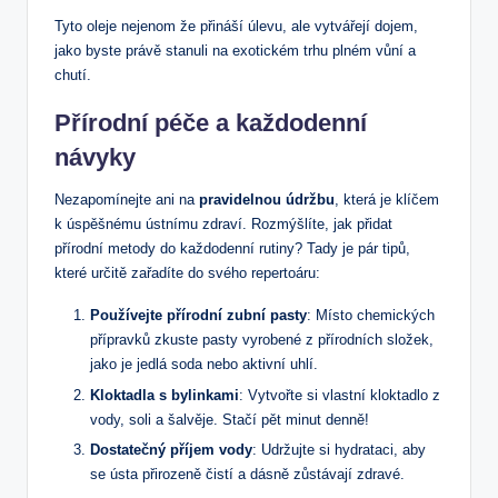
Tyto oleje nejenom že přináší úlevu, ale vytvářejí dojem,
jako byste právě stanuli na exotickém trhu plném vůní a
chutí.
Přírodní péče a každodenní
návyky
Nezapomínejte ani na
pravidelnou údržbu
, která je klíčem
k úspěšnému ústnímu zdraví. Rozmýšlíte, jak přidat
přírodní metody do každodenní rutiny? Tady je pár tipů,
které určitě zařadíte do svého repertoáru:
Používejte přírodní zubní pasty
: Místo chemických
přípravků zkuste pasty vyrobené z přírodních složek,
jako je jedlá soda nebo aktivní uhlí.
Kloktadla s bylinkami
: Vytvořte si vlastní kloktadlo z
vody, soli a šalvěje. Stačí pět minut denně!
Dostatečný příjem vody
: Udržujte si hydrataci, aby
se ústa přirozeně čistí a dásně zůstávají zdravé.