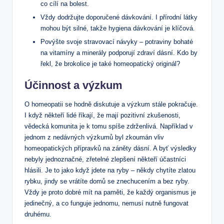
co cílí na bolest.
Vždy dodržujte doporučené dávkování. I přírodní látky
mohou být silné, takže hygiena dávkování je klíčová.
Povýšte svoje stravovací návyky – potraviny bohaté
na vitamíny a minerály podporují zdraví dásní. Kdo by
řekl, že brokolice je také homeopatický originál?
Účinnost a výzkum
O homeopatii se hodně diskutuje a výzkum stále pokračuje.
I když někteří lidé říkají, že mají pozitivní zkušenosti,
vědecká komunita je k tomu spíše zdrženlivá. Například v
jednom z nedávných výzkumů byl zkoumán vliv
homeopatických přípravků na záněty dásní. A byť výsledky
nebyly jednoznačné, zřetelné zlepšení někteří účastníci
hlásili. Je to jako když jdete na ryby – někdy chytíte zlatou
rybku, jindy se vrátíte domů se znechucením a bez ryby.
Vždy je proto dobré mít na paměti, že každý organismus je
jedinečný, a co funguje jednomu, nemusí nutně fungovat
druhému.