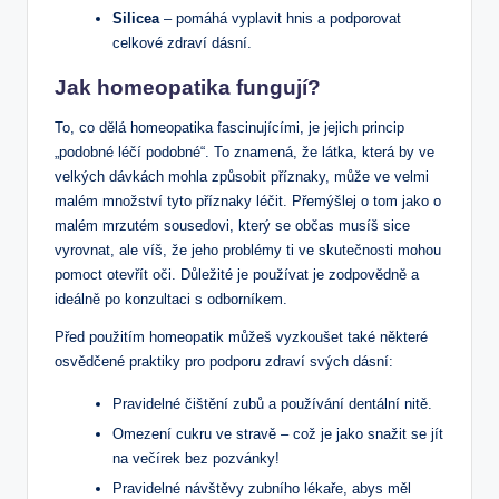
Silicea
– pomáhá vyplavit hnis a podporovat
celkové zdraví dásní.
Jak homeopatika fungují?
To, co dělá homeopatika fascinujícími, je jejich princip
„podobné léčí podobné“. To znamená, že látka, která by ve
velkých dávkách mohla způsobit příznaky, může ve velmi
malém množství tyto příznaky léčit. Přemýšlej o tom jako o
malém mrzutém sousedovi, který se občas musíš sice
vyrovnat, ale víš, že jeho problémy ti ve skutečnosti mohou
pomoct otevřít oči. Důležité je používat je zodpovědně a
ideálně po konzultaci s odborníkem.
Před použitím homeopatik můžeš vyzkoušet také některé
osvědčené praktiky pro podporu zdraví svých dásní:
Pravidelné čištění zubů a používání dentální nitě.
Omezení cukru ve stravě – což je jako snažit se jít
na večírek bez pozvánky!
Pravidelné návštěvy zubního lékaře, abys měl