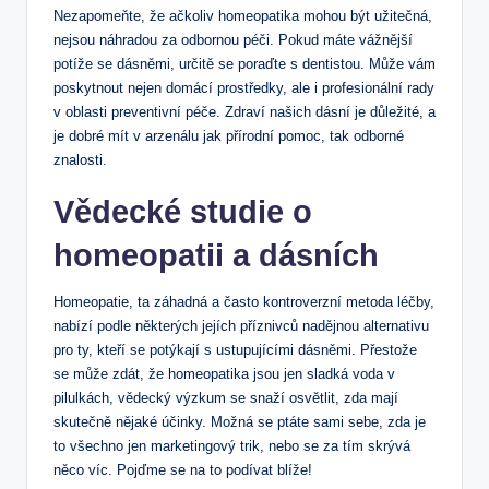
Nezapomeňte, že ačkoliv homeopatika mohou být užitečná,
nejsou náhradou za odbornou péči. Pokud máte vážnější
potíže se dásněmi, určitě se poraďte s dentistou. Může vám
poskytnout nejen domácí prostředky, ale i profesionální rady
v oblasti preventivní péče. Zdraví našich dásní je důležité, a
je dobré mít v arzenálu jak přírodní pomoc, tak odborné
znalosti.
Vědecké studie o
homeopatii a dásních
Homeopatie, ta záhadná a často kontroverzní metoda léčby,
nabízí podle některých jejích příznivců nadějnou alternativu
pro ty, kteří se potýkají s ustupujícími dásněmi. Přestože
se může zdát, že homeopatika jsou jen sladká voda v
pilulkách, vědecký výzkum se snaží osvětlit, zda mají
skutečně nějaké účinky. Možná se ptáte sami sebe, zda je
to všechno jen marketingový trik, nebo se za tím skrývá
něco víc. Pojďme se na to podívat blíže!