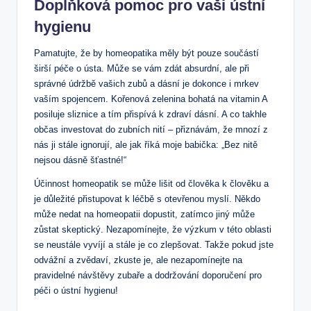
Doplňková pomoc pro vaši ústní
hygienu
Pamatujte, že by homeopatika měly být pouze součástí
širší péče o ústa. Může se vám zdát absurdní, ale při
správné údržbě vašich zubů a dásní je dokonce i mrkev
vaším spojencem. Kořenová zelenina bohatá na vitamin A
posiluje sliznice a tím přispívá k zdraví dásní. A co takhle
občas investovat do zubních nití – přiznávám, že mnozí z
nás ji stále ignorují, ale jak říká moje babička: „Bez nitě
nejsou dásně šťastné!“
Účinnost homeopatik se může lišit od člověka k člověku a
je důležité přistupovat k léčbě s otevřenou myslí. Někdo
může nedat na homeopatii dopustit, zatímco jiný může
zůstat skeptický. Nezapomínejte, že výzkum v této oblasti
se neustále vyvíjí a stále je co zlepšovat. Takže pokud jste
odvážní a zvědaví, zkuste je, ale nezapomínejte na
pravidelné návštěvy zubaře a dodržování doporučení pro
péči o ústní hygienu!