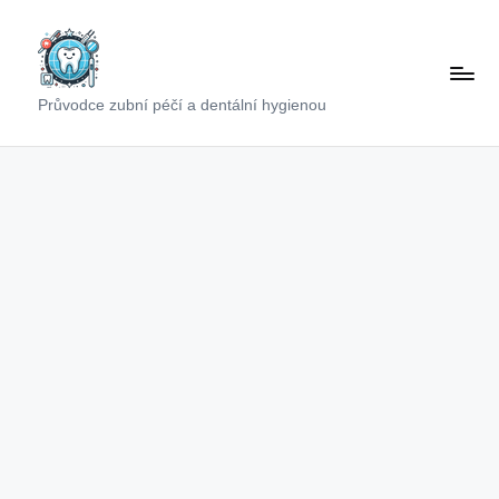
Skip
to
content
Průvodce zubní péčí a dentální hygienou