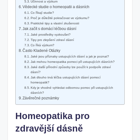
Účinnost a výzkum
Vědecké studie o homeopatii a dásních
Co říkají studie?
Proč je důležité pokračovat ve výzkumu?
Praktické tipy a vlastní zkušenosti
Jak začít s domácí léčbou dásní
Jaké prostředky vyzkoušet?
Tipy pro zlepšení zdraví dásní
Co říká výzkum?
Často Kladené Otázky
Jaké jsou příznaky ustupujících dásní a jak je poznat?
Jak mohou homeopatika pomoci při ustupujících dásních?
Jaké další přírodní způsoby lze použít k podpoře zdraví
dásní?
Jak dlouho trvá léčba ustupujících dásní pomocí
homeopatik?
Kdy je vhodné vyhledat odbornou pomoc při ustupujících
dásních?
Závěrečné poznámky
Homeopatika pro
zdravější dásně