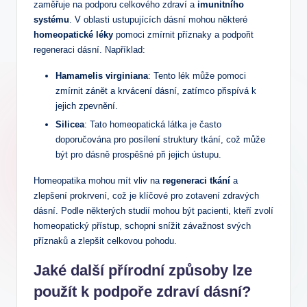
zaměřuje na podporu celkového zdraví a
imunitního
systému
. V oblasti ustupujících dásní mohou některé
homeopatické léky
pomoci zmírnit příznaky a podpořit
regeneraci dásní. Například:
Hamamelis virginiana
: Tento lék může pomoci
zmírnit zánět a krvácení dásní, zatímco přispívá k
jejich zpevnění.
Silicea
: Tato homeopatická látka je často
doporučována pro posílení struktury tkání, což může
být pro dásně prospěšné při jejich ústupu.
Homeopatika mohou mít vliv na
regeneraci tkání
a
zlepšení prokrvení, což je klíčové pro zotavení zdravých
dásní. Podle některých studií mohou být pacienti, kteří zvolí
homeopatický přístup, schopni snížit závažnost svých
příznaků a zlepšit celkovou pohodu.
Jaké další přírodní způsoby lze
použít k podpoře zdraví dásní?