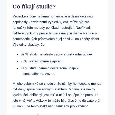
Co říkají studie?
Vědecké studie na téma homeopatie a dásní většinou
nepřinesly konzistentní výsledky, což může být pro
fanoušky této metody poněkud frustrující. Například,
některé výzkumy provedly metaanalýzu různých studií o
homeopatických přípravcích a jejich vlivu na záněty dásní.
Výsledky ukázaly, že:
82 % studií nenalezlo žádný signifikantní účinek
7 % ukázalo mírné zlepšení
11 % studií nemělo dostatečné údaje k
jednoznačnému závěru
Mnoho odborníků se shoduje, že účinky homeopatie mohou
být dány spíše placebovým efektem. Možná jste někdy
vyzkoušeli oblíbený „zázrak“ a ucítili se lépe jen proto, že
jste v něj věřili. Ačkoliv to může být lákavé, je důležité brát
v úvahu, že tento efekt není zaručený pro každého.