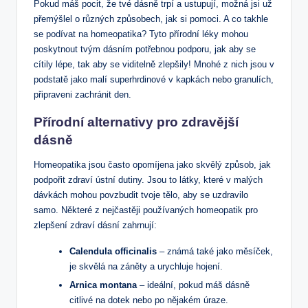
Pokud máš pocit, že tvé dásně trpí a ustupují, možná jsi už
přemýšlel o různých způsobech, jak si pomoci. A co takhle
se podívat na homeopatika? Tyto přírodní léky mohou
poskytnout tvým dásním potřebnou podporu, jak aby se
cítily lépe, tak aby se viditelně zlepšily! Mnohé z nich jsou v
podstatě jako malí superhrdinové v kapkách nebo granulích,
připraveni zachránit den.
Přírodní alternativy pro zdravější
dásně
Homeopatika jsou často opomíjena jako skvělý způsob, jak
podpořit zdraví ústní dutiny. Jsou to látky, které v malých
dávkách mohou povzbudit tvoje tělo, aby se uzdravilo
samo. Některé z nejčastěji používaných homeopatik pro
zlepšení zdraví dásní zahrnují:
Calendula officinalis
– známá také jako měsíček,
je skvělá na záněty a urychluje hojení.
Arnica montana
– ideální, pokud máš dásně
citlivé na dotek nebo po nějakém úraze.