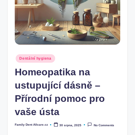
Posted
Dentální hygiena
in
Homeopatika na
ustupující dásně –
Přírodní pomoc pro
vaše ústa
Family Dent Allcare.cz
30 srpna, 2025
No Comments
Posted
by