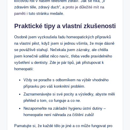
klíčovou roli v našem tělesném zdraví. Jak se říká, „v
zdravém těle, zdravý duch“, a
proto je důležité mít na
paměti
i tuto stránku medaile.
Praktické tipy a vlastní zkušenosti
Osobně jsem vyzkoušela řadu homeopatických přípravků
na vlastní pěst, když jsem si jednou všimla, že moje dásně
se povážlivě stahují. Nečekala jsem zázraky, ale chtěla
jsem konečně udělat něco navíc, třeba vedle pravidelného
vyšetření u dentisty. Zde je pár tipů, jak přistupovat k
homeopatii:
Vždy se poraďte s odborníkem na výběr vhodného
přípravku pro váš konkrétní problém.
Zaznamenávejte si své pocity a výsledky, abyste měli
přehled o tom, co funguje a co ne.
Nezapomeňte na základní hygienu ústní dutiny –
homeopatie není náhrada za čištění zubů!
Pamatujte si, že každé tělo je jiné a co může fungovat pro