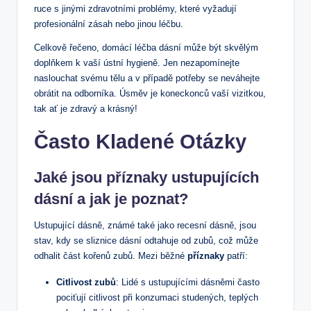
ruce s jinými zdravotními problémy, které vyžadují
profesionální zásah nebo jinou léčbu.
Celkově řečeno, domácí léčba dásní může být skvělým
doplňkem k vaší ústní hygieně. Jen nezapomínejte
naslouchat svému tělu a v případě potřeby se neváhejte
obrátit na odborníka. Úsměv je koneckonců vaší vizitkou,
tak ať je zdravý a krásný!
Často Kladené Otázky
Jaké jsou příznaky ustupujících
dásní a jak je poznat?
Ustupující dásně, známé také jako recesní dásně, jsou
stav, kdy se sliznice dásní odtahuje od zubů, což může
odhalit část kořenů zubů. Mezi běžné
příznaky
patří:
Citlivost zubů
: Lidé s ustupujícími dásněmi často
pociťují citlivost při konzumaci studených, teplých