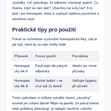
výsledky, což způsobuje, že odborníci zůstávají opatrní. Co
říkáme, když se nám daří? „Všechno má svůj čas!“ A to
platí i pro homeopatii, která si zaslouží trpělivou pozornost a
otevřenou mysl.
Praktické tipy pro použití
Pokud se rozhodnete vyzkoušet homeopatické léky, zde je
pár tipů, které by se vám mohly hodit:
Přípravek
Proces použití
Poznámka
Homeopati
Používejte dle pokynů
Ideální pro mírné
cký lék A
odborníka
příznaky
Homeopati
Roztok ředění – ne
Udržujte hygienu
cký lék B
více než 2x denně
při užívání
Tímto způsobem si můžete vytvářet vlastní „zázračný“
arzenál pro zdravé dásně! Mějte na paměti, že pokud bolesti
nebo problémy přetrvávají, je nejlepší navštívit zubního