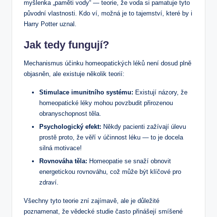
myšlenka „paměti vody“ — teorie, že voda si pamatuje tyto
původní vlastnosti. Kdo ví, možná je to tajemství, které by i
Harry Potter uznal.
Jak tedy fungují?
Mechanismus účinku homeopatických léků není dosud plně
objasněn, ale existuje několik teorií:
Stimulace imunitního systému:
Existují názory, že
homeopatické léky mohou povzbudit přirozenou
obranyschopnost těla.
Psychologický efekt:
Někdy pacienti zažívají úlevu
prostě proto, že věří v účinnost léku — to je docela
silná motivace!
Rovnováha těla:
Homeopatie se snaží obnovit
energetickou rovnováhu, což může být klíčové pro
zdraví.
Všechny tyto teorie zní zajímavě, ale je důležité
poznamenat, že vědecké studie často přinášejí smíšené