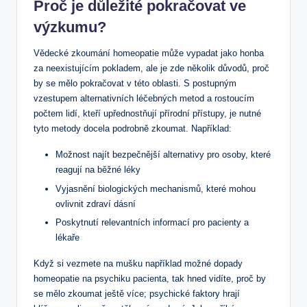
Proč je důležité pokračovat ve
výzkumu?
Vědecké zkoumání homeopatie může vypadat jako honba
za neexistujícím pokladem, ale je zde několik důvodů, proč
by se mělo pokračovat v této oblasti. S postupným
vzestupem alternativních léčebných metod a rostoucím
počtem lidí, kteří upřednostňují přírodní přístupy, je nutné
tyto metody docela podrobně zkoumat. Například:
Možnost najít bezpečnější alternativy pro osoby, které
reagují na běžné léky
Vyjasnění biologických mechanismů, které mohou
ovlivnit zdraví dásní
Poskytnutí relevantních informací pro pacienty a
lékaře
Když si vezmete na mušku například možné dopady
homeopatie na psychiku pacienta, tak hned vidíte, proč by
se mělo zkoumat ještě více; psychické faktory hrají