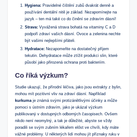
Hygiena:
Pravidelné čištění zubů dvakrát denně a
používání dentální nitě je základ. Nezapomínejte na
jazyk – ten má také co do činění se zdravím dásní!
Strava:
Vyvážená strava bohatá na vitaminy C a D
podpoří zdraví vašich dásní. Ovoce a zelenina nechte
být vašimi nejlepšími přáteli.
Hydratace:
Nezapomeňte na dostatečný příjem
tekutin. Dehydratace může ztížit produkci slin, které
působí jako přirozená ochrana proti bakteriím.
Co říká výzkum?
Studie ukazují, že přírodní léčiva, jako jsou extrakty z bylin,
mohou mít pozitivní vliv na zdraví dásní. Například
kurkuma
je známá svými protizánětlivými účinky a může
pomoci s ústním zdravím, jako je ukázal výzkum
publikovaný v dostupných odborných časopisech. Ovšem
nikdo není neomylný, a tak je důležité, abyste se vždy
poradili se svým zubním lékařem előst ve chvíli, kdy máte
vážné problémy. U některých lidí mohou jít příznaky ruku v