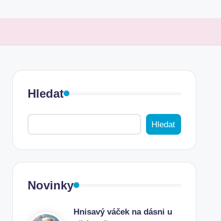
Hledat
Hledat
Novinky
Hnisavý váček na dásni u