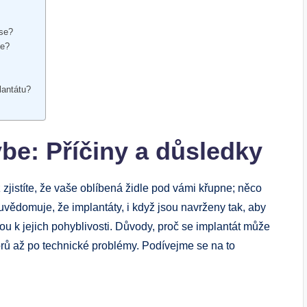
 se?
be?
lantátu?
be: Příčiny a důsledky
 zjistíte, že vaše oblíbená židle pod vámi křupne; něco
neuvědomuje, že implantáty, i když jsou navrženy tak, aby
ou k jejich pohyblivosti. Důvody, proč se implantát může
orů až po technické problémy. Podívejme se na to