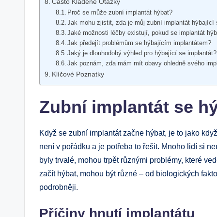
Často Kladené Otázky
Proč se může zubní implantát hýbat?
Jak mohu zjistit, zda je můj zubní implantát hýbající
Jaké možnosti léčby existují, pokud se implantát hý
Jak předejít problémům se hýbajícím implantátem?
Jaký je dlouhodobý výhled pro hýbající se implantát?
Jak poznám, zda mám mít obavy ohledně svého imp
Klíčové Poznatky
Zubní implantát se hý
Když se zubní implantát začne hýbat, je to jako když
není v pořádku a je potřeba to řešit. Mnoho lidí si 
byly trvalé, mohou trpět různými problémy, které ved
začít hýbat, mohou být různé – od biologických fakt
podrobněji.
Příčiny hnutí implantátu