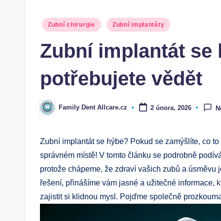
Posted
Zubní chirurgie
Zubní implantáty
in
Zubní implantát se 
potřebujete vědět
Family Dent Allcare.cz
2 února, 2026
N
Posted
by
Zubní implantát se hýbe? Pokud se zamýšlíte, co to
správném místě! V tomto článku se podrobně podív
protože chápeme, že zdraví vašich zubů a úsměvu j
řešení, přinášíme vám jasné a užitečné informace,
k
zajistit si klidnou mysl. Pojďme společně prozkouma