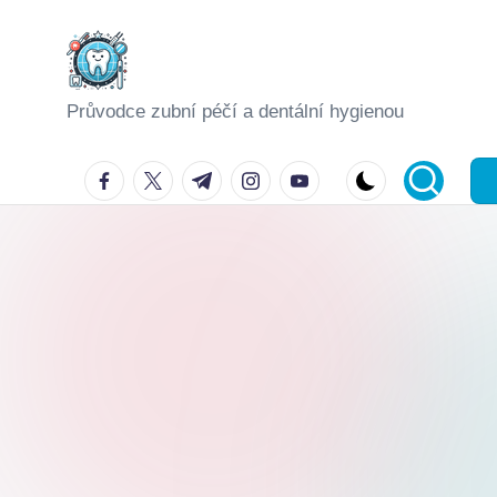
Skip
to
Průvodce zubní péčí a dentální hygienou
content
facebook.com
twitter.com
t.me
instagram.com
youtube.com