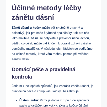
Účinné metody léčby
zánětu dásní
Zánět dásní u koček
může být skutečně otravný a
bolestivý, jak pro naše čtyřnohé společníky, tak pro nás
jako majitele. Ať už se potýkáte s prevencí nebo léčbou,
vědět, co dělat, může být klíčem k obraně zdraví vašeho
domácího mazlíčka. V následujících řádcích se podíváme
na účinné metody, které vám mohou pomoc při zvládání
zánětu dásní.
Domácí péče a pravidelná
kontrola
Jedním z nejlepších způsobů, jak zabránit zánětu dásní, je
pravidelná péče o chrup vaší kočky. To zahrnuje:
Čistění zubů:
Vždy je dobré mít po ruce speciální
pastu a kartáček pro kočky. Zkuste kočce čištění