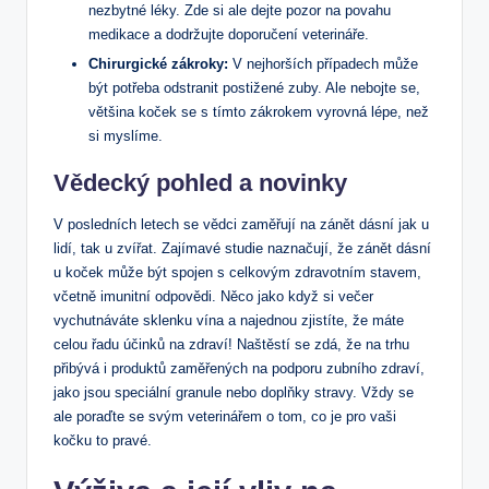
nezbytné léky. Zde si ale dejte pozor na povahu
medikace a dodržujte doporučení veterináře.
Chirurgické zákroky:
V nejhorších případech může
být potřeba odstranit postižené zuby. Ale nebojte se,
většina koček se s tímto zákrokem vyrovná lépe, než
si myslíme.
Vědecký pohled a novinky
V posledních letech se vědci zaměřují na zánět dásní jak u
lidí, tak u zvířat. Zajímavé studie naznačují, že zánět dásní
u koček může být spojen s celkovým zdravotním stavem,
včetně imunitní odpovědi. Něco jako když si večer
vychutnáváte sklenku vína a najednou zjistíte, že máte
celou řadu účinků na zdraví! Naštěstí se zdá, že na trhu
přibývá i produktů zaměřených na podporu zubního zdraví,
jako jsou speciální granule nebo doplňky stravy. Vždy se
ale poraďte se svým veterinářem o tom, co je pro vaši
kočku to pravé.