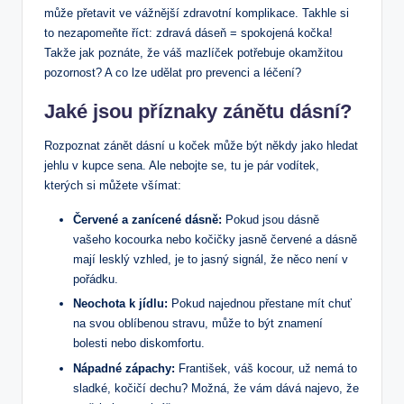
může přetavit ve vážnější zdravotní komplikace. Takhle si
to nezapomeňte říct: zdravá dáseň = spokojená kočka!
Takže jak poznáte, že váš mazlíček potřebuje okamžitou
pozornost? A co lze udělat pro prevenci a léčení?
Jaké jsou příznaky zánětu dásní?
Rozpoznat zánět dásní u koček může být někdy jako hledat
jehlu v kupce sena. Ale nebojte se, tu je pár vodítek,
kterých si můžete všímat:
Červené a zanícené dásně:
Pokud jsou dásně
vašeho kocourka nebo kočičky jasně červené a dásně
mají lesklý vzhled, je to jasný signál, že něco není v
pořádku.
Neochota k jídlu:
Pokud najednou přestane mít chuť
na svou oblíbenou stravu, může to být znamení
bolesti nebo diskomfortu.
Nápadné zápachy:
František, váš kocour, už nemá to
sladké, kočičí dechu? Možná, že vám dává najevo, že