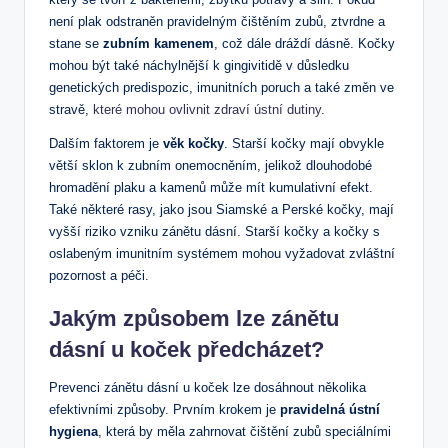
není plak odstraněn pravidelným čištěním zubů, ztvrdne a
stane se
zubním kamenem
, což dále dráždí dásně. Kočky
mohou být také náchylnější k gingivitidě v důsledku
genetických predispozic, imunitních poruch a také změn ve
stravě,
které mohou ovlivnit zdraví ústní dutiny
.
Dalším faktorem je
věk kočky
. Starší kočky mají obvykle
větší sklon k zubním onemocněním, jelikož dlouhodobé
hromadění plaku a kamenů může mít kumulativní efekt.
Také některé rasy, jako jsou Siamské a Perské kočky, mají
vyšší riziko vzniku zánětu dásní. Starší kočky a kočky s
oslabeným imunitním systémem mohou vyžadovat zvláštní
pozornost a péči.
Jakým způsobem lze zánětu
dásní u koček předcházet?
Prevenci zánětu dásní u koček lze dosáhnout několika
efektivními způsoby. Prvním krokem je
pravidelná ústní
hygiena
, která by měla zahrnovat čištění zubů speciálními