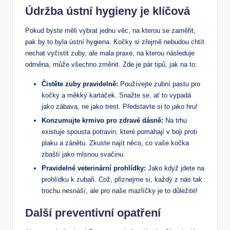
Údržba ústní hygieny je klíčová
Pokud byste měli vybrat jednu věc, na kterou se zaměřit,
pak by to byla ústní hygiena. Kočky si zřejmě nebudou chtít
nechat vyčistit zuby, ale mala praxe, na kterou následuje
odměna, může všechno změnit. Zde je pár tipů, jak na to:
Čistěte zuby pravidelně:
Používejte zubní pastu pro
kočky a měkký kartáček. Snažte se, ať to vypadá
jako zábava, ne jako trest. Představte si to jako hru!
Konzumujte krmivo pro zdravé dásně:
Na trhu
existuje spousta potravin, které pomáhají v boji proti
plaku a zánětu. Zkuste najít něco, co vaše kočka
zbaští jako mlsnou svačinu.
Pravidelné veterinární prohlídky:
Jako když jdete na
prohlídku k zubaři. Což, přiznejme si, každý z nás tak
trochu nesnáší, ale pro naše mazlíčky je to důležité!
Další preventivní opatření