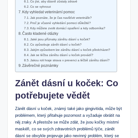
Co jíst, aby dásně zůstaly zdravé
Co se vyhnout
Kdy vyhledat veterinární pomoc
Jak poznáte, že je čas navštívit veterináře?
Proč je včasné vyhledání pomoci důležité?
Kdy můžete zvolit domácí opatření a kdy odborníka?
Často kladené otázky
Jaké jsou příznaky zánětu dásní u koček?
Co způsobuje zánět dásní u koček?
Jakým způsobem lze zánětu dásní u koček předcházet?
Jak se léčba zánětu dásní u koček provádí?
Jakou roli hraje strava v prevenci a léčbě zánětu dásní?
Závěrečné poznámky
Zánět dásní u koček: Co
potřebujete vědět
Zánět dásní u koček, známý také jako gingivitida, může být
problémem, který přitahuje pozornost a vyžaduje obrátit na
něj zraky. A přestože se může zdát, že jsou kočky mistrní
maskéři, co se svých zdravotních problémů týče, zánět
dásní se obvykle projevuje jako nevinný problém, který se