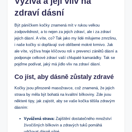
Výživa a její vliv na
zdraví dásní
Být páníčkem kočky znamená mít v rukou velkou
zodpovědnost, a to nejen za jejich zdraví, ale i za zdraví
jejich dásní. A víte, co? Tak jako my lidé milujeme zmrzlinu,
i naše kočky si dopřávají své oblíbené mokré krmivo. Jak
ale víte, výživa hraje klíčovou roli v prevenci zánětů dásní a
podporuje celkové zdraví vaší chlupaté kamarádky. Tak se
pojďme podívat, jaký má jídlo vliv na zdraví dásní.
Co jíst, aby dásně zůstaly zdravé
Kočky jsou přirozeně masožravce, což znamená, že jejich
strava by měla být bohatá na kvalitní bílkoviny. Zde jsou
některé tipy, jak zajistit, aby se vaše kočka těšila zdravým
dásním:
Vyvážená strava:
Zajištění dostatečného množství
živočišných bílkovin a zdravých tuků pomáhá
udržovat dásně silné.