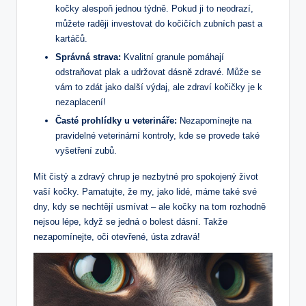
kočky alespoň jednou týdně. Pokud ji to neodrazí,
můžete raději investovat do kočičích zubních past a
kartáčů.
Správná strava:
Kvalitní granule pomáhají
odstraňovat plak a udržovat dásně zdravé. Může se
vám to zdát jako další výdaj, ale zdraví kočičky je k
nezaplacení!
Časté prohlídky u veterináře:
Nezapomínejte na
pravidelné veterinární kontroly, kde se provede také
vyšetření zubů.
Mít čistý a zdravý chrup je nezbytné pro spokojený život
vaší kočky. Pamatujte, že my, jako lidé, máme také své
dny, kdy se nechtějí usmívat – ale kočky na tom rozhodně
nejsou lépe, když se jedná o bolest dásní. Takže
nezapomínejte, oči otevřené, ústa zdravá!