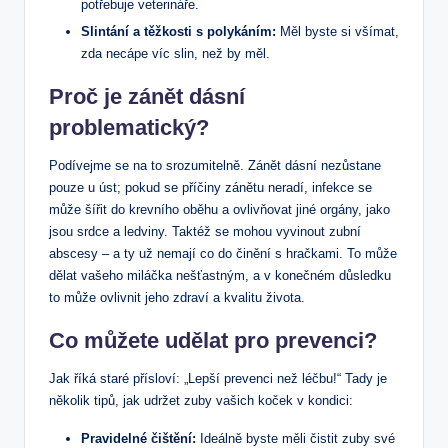
potřebuje veterináře.
Slintání a těžkosti s polykáním:
Měl byste si všímat,
zda necápe víc slin, než by měl.
Proč je zánět dásní
problematický?
Podívejme se na to srozumitelně. Zánět dásní nezůstane
pouze u úst; pokud se příčiny zánětu neradí, infekce se
může šířit do krevního oběhu a ovlivňovat jiné orgány, jako
jsou srdce a ledviny. Taktéž se mohou vyvinout zubní
abscesy – a ty už nemají co do činění s hračkami. To může
dělat vašeho miláčka nešťastným, a v konečném důsledku
to může ovlivnit jeho zdraví a kvalitu života.
Co můžete udělat pro prevenci?
Jak říká staré přísloví: „Lepší prevenci než léčbu!“ Tady je
několik tipů, jak udržet zuby vašich koček v kondici:
Pravidelné čištění:
Ideálně byste měli čistit zuby své