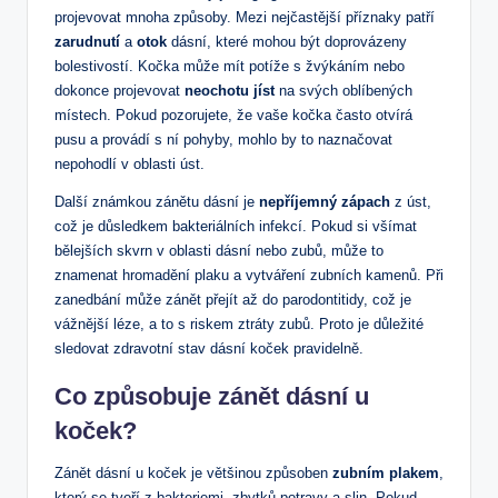
projevovat mnoha způsoby. Mezi nejčastější příznaky patří
zarudnutí
a
otok
dásní, které mohou být doprovázeny
bolestivostí. Kočka může mít potíže s žvýkáním nebo
dokonce projevovat
neochotu jíst
na svých oblíbených
místech. Pokud pozorujete, že vaše kočka často otvírá
pusu a provádí s ní pohyby, mohlo by to naznačovat
nepohodlí v oblasti úst.
Další známkou zánětu dásní je
nepříjemný zápach
z úst,
což je důsledkem bakteriálních infekcí. Pokud si všímat
bělejších skvrn v oblasti dásní nebo zubů, může to
znamenat hromadění plaku a vytváření zubních kamenů. Při
zanedbání může zánět přejít až do parodontitidy, což je
vážnější léze, a to s riskem ztráty zubů. Proto je důležité
sledovat zdravotní stav dásní koček pravidelně.
Co způsobuje zánět dásní u
koček?
Zánět dásní u koček je většinou způsoben
zubním plakem
,
který se tvoří z bakteriemi, zbytků potravy a slin. Pokud