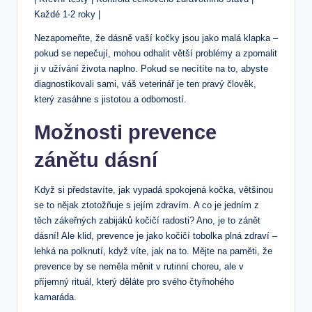
Každé 1-2 roky |
Nezapomeňte, že dásně vaší kočky jsou jako malá klapka –
pokud se nepečují, mohou odhalit větší problémy a zpomalit
ji v užívání života naplno. Pokud se necítíte na to, abyste
diagnostikovali sami, váš veterinář je ten pravý člověk,
který zasáhne s jistotou a odborností.
Možnosti prevence
zánětu dásní
Když si představíte, jak vypadá spokojená kočka, většinou
se to nějak ztotožňuje s jejím zdravím. A co je jedním z
těch zákeřných zabijáků kočičí radosti? Ano, je to zánět
dásní! Ale klid, prevence je jako kočičí tobolka plná zdraví –
lehká na polknutí, když víte, jak na to. Mějte na paměti, že
prevence by se neměla měnit v rutinní choreu, ale v
příjemný rituál, který děláte pro svého čtyřnohého
kamaráda.