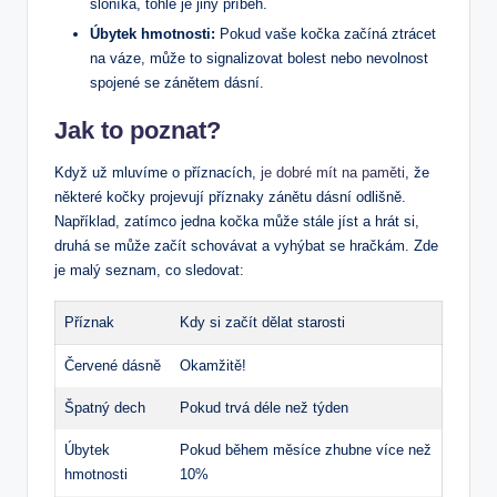
sloníka, tohle je jiný příběh.
Úbytek hmotnosti:
Pokud vaše kočka začíná ztrácet
na váze, může to signalizovat bolest nebo nevolnost
spojené se zánětem dásní.
Jak to poznat?
Když už mluvíme o příznacích,
je dobré mít na paměti
, že
některé kočky projevují příznaky zánětu dásní odlišně.
Například, zatímco jedna kočka může stále jíst a hrát si,
druhá se může začít schovávat a vyhýbat se hračkám. Zde
je malý seznam, co sledovat:
Příznak
Kdy si začít dělat starosti
Červené dásně
Okamžitě!
Špatný dech
Pokud trvá déle než týden
Úbytek
Pokud během měsíce zhubne více než
hmotnosti
10%