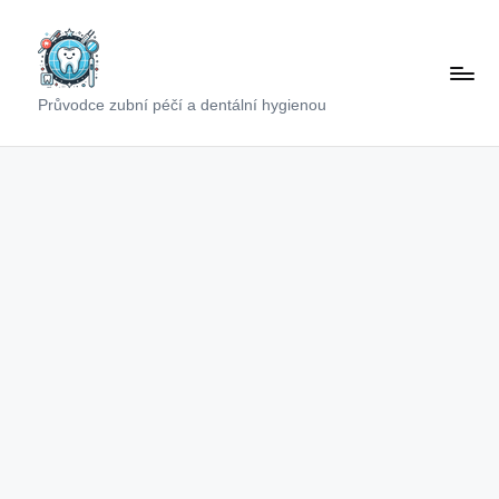
Skip
to
content
Průvodce zubní péčí a dentální hygienou