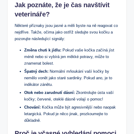
Jak poznáte, že je čas navštívit
veterináře?
Některé příznaky jsou jasné a měli byste na ně reagovat co
nejdříve. Takže, očima jako ostříž sledujte svou kočku a
pozorujte následující signály:
Změna chuti k jídlu:
Pokud vaše kočka začíná jíst
méně nebo si vybírá jen měkké potravy, může to
znamenat bolest.
Špatný dech:
Normální mňoukání vaší kočky by
nemělo vonět jako staré sardinky. Pokud ano, je to
indikátor zánětu.
Otok nebo zarudnutí dásní:
Zkontrolujte ústa vaší
kočky; červené, oteklé dásně volají o pomoc!
Chování:
Kočka může být agresivnější nebo naopak
letargická. Pokud je něco jinak, prozkoumejte to
důkladně.
Proč je včasné vyhledání pomoci