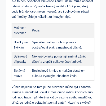
Ale to není všechno! Prevence zánětu dásní může obnášet
i další přístupy. Vytvořte takový multifunkční plán, který
bude hrát do karet nejen hygieně, ale i celkovému zdraví
vaší kočky. Zde je několik zajímavých tipů:
Možnost
Popis
prevence
Hračky na
Speciální hračky mohou pomoci
žvýkání
odstraňovat plak a masírovat dásně.
Bylinkové
Některé bylinky pomáhají zmírnit zánět
přípravky
dásní a zlepšit celkové ústní zdraví.
Správná
Bezlepkové krmivo s nízkým obsahem
strava
cukru a vysokým obsahem živin.
Vůbec nejlepší na tom je, že prevence může být i zábava!
Zkuste si například udělat z měsíčního úklidu kočičích zubů
rodinnou tradici, při které si každý vezme svého mazlíčka,
ať už se jedná o pořádání „dental party“. Nezní to skvěle?