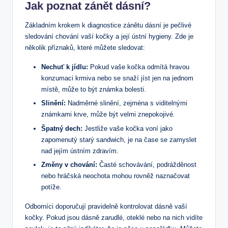
Jak poznat zánět dásní?
Základním krokem k diagnostice zánětu dásní je pečlivé
sledování chování vaší kočky a její ústní hygieny. Zde je
několik příznaků, které můžete sledovat:
Nechuť k jídlu:
Pokud vaše kočka odmítá hravou
konzumaci krmiva nebo se snaží jíst jen na jednom
místě, může to být známka bolesti.
Slinění:
Nadměrné slinění, zejména s viditelnými
známkami krve, může být velmi znepokojivé.
Špatný dech:
Jestliže vaše kočka voní jako
zapomenutý starý sandwich, je na čase se zamyslet
nad jejím ústním zdravím.
Změny v chování:
Časté schovávání, podrážděnost
nebo hráčská neochota mohou rovněž naznačovat
potíže.
Odborníci doporučují pravidelně kontrolovat dásně vaší
kočky. Pokud jsou dásně zarudlé, oteklé nebo na nich vidíte