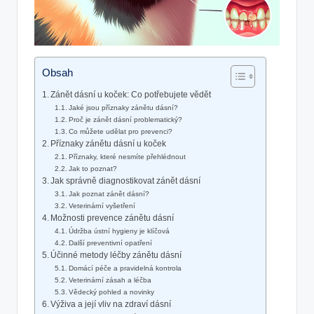
Obsah
Zánět dásní u koček: Co potřebujete vědět
Jaké jsou příznaky zánětu dásní?
Proč je zánět dásní problematický?
Co můžete udělat pro prevenci?
Příznaky zánětu dásní u koček
Příznaky, které nesmíte přehlédnout
Jak to poznat?
Jak správně diagnostikovat zánět dásní
Jak poznat zánět dásní?
Veterinární vyšetření
Možnosti prevence zánětu dásní
Údržba ústní hygieny je klíčová
Další preventivní opatření
Účinné metody léčby zánětu dásní
Domácí péče a pravidelná kontrola
Veterinární zásah a léčba
Vědecký pohled a novinky
Výživa a její vliv na zdraví dásní