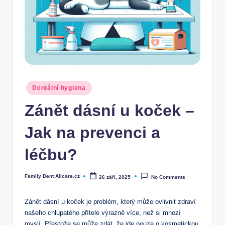
Posted
Dentální hygiena
in
Zánět dásní u koček –
Jak na prevenci a
léčbu?
Family Dent Allcare.cz
26 září, 2025
No Comments
Posted
by
Zánět dásní u koček je problém, který může ovlivnit zdraví
našeho chlupatého přítele výrazně více, než si mnozí
myslí. Přestože se může zdát, že jde pouze o kosmetickou