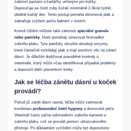
zubními pastami a kartáčky určenými pro kočky.
Doporučuje se čistit zuby koček minimálně 2-3krát týdně,
ideálně každý den. Tento postup pomáhá eliminovat plak a
zabraňuje zvýšení počtu bakterií v ústech.
Kromě čištění můžete také zahrnout
speciální granule
nebo pamlsky
, které pomáhají omezovat hromadění
zubního plaku. Tyto pamlsky obvykle obsahují enzymy,
které částečně rozkládají plak a mají pozitivní vliv na zdraví
dásní. Je důležité dodržovat pravidelné kontroly u
veterináře, který může včas identifikovat případné problémy
a doporučit další preventivní kroky.
Jak se léčba zánětu dásní u koček
provádí?
Pokud již zánět dásní nastal, léčba může zahrnovat
kombinaci
profesionální ústní hygieny
a domovské péče.
Veterinář často začne
odstraněním zubního kamene
a
zubního plaku, což se provádí pomocí ultrazvukového
přístroje. Po důkladném vyčištění může být doporučeno