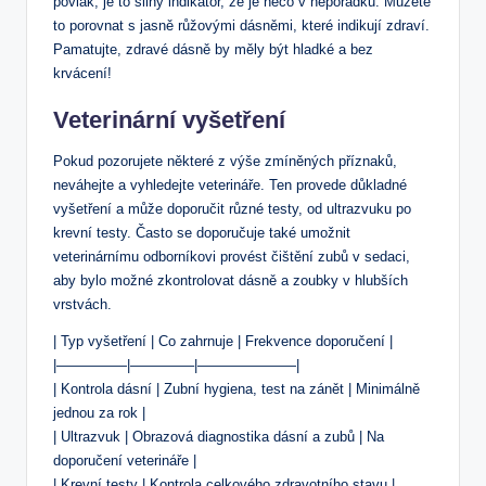
povlak, je to silný indikátor, že je něco v nepořádku. Můžete
to porovnat s jasně růžovými dásněmi, které indikují zdraví.
Pamatujte, zdravé dásně by měly být hladké a bez
krvácení!
Veterinární vyšetření
Pokud pozorujete některé z výše zmíněných příznaků,
neváhejte a vyhledejte veterináře. Ten provede důkladné
vyšetření a může doporučit různé testy, od ultrazvuku po
krevní testy. Často se doporučuje také umožnit
veterinárnímu odborníkovi provést čištění zubů v sedaci,
aby bylo možné zkontrolovat dásně a zoubky v hlubších
vrstvách.
| Typ vyšetření | Co zahrnuje | Frekvence doporučení |
|—————|————–|———————|
| Kontrola dásní | Zubní hygiena, test na zánět | Minimálně
jednou za rok |
| Ultrazvuk | Obrazová diagnostika dásní a zubů | Na
doporučení veterináře |
| Krevní testy | Kontrola celkového zdravotního stavu |