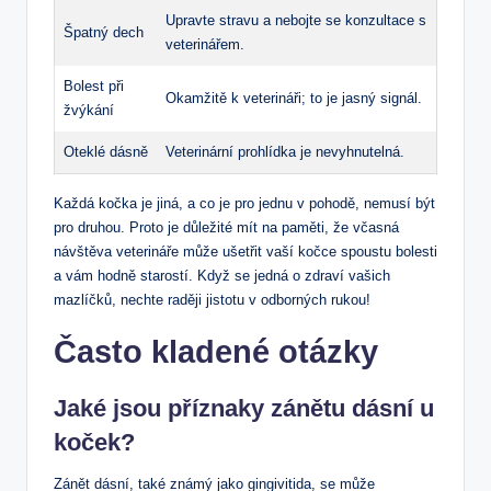
Upravte stravu a nebojte se konzultace s
Špatný dech
veterinářem.
Bolest při
Okamžitě k veterináři; to je jasný signál.
žvýkání
Oteklé dásně
Veterinární prohlídka je nevyhnutelná.
Každá kočka je jiná, a co je pro jednu v pohodě, nemusí být
pro druhou. Proto je důležité mít na paměti, že včasná
návštěva veterináře může ušetřit vaší kočce spoustu bolesti
a vám hodně starostí. Když se jedná o zdraví vašich
mazlíčků, nechte raději jistotu v odborných rukou!
Často kladené otázky
Jaké jsou příznaky zánětu dásní u
koček?
Zánět dásní, také známý jako gingivitida, se může