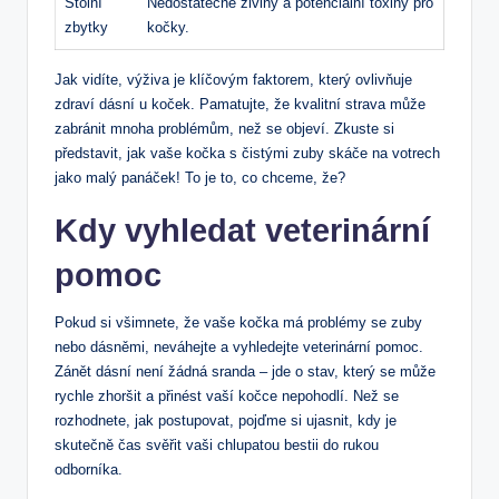
Stolní
Nedostatečné živiny a potenciální toxiny pro
zbytky
kočky.
Jak vidíte, výživa je klíčovým faktorem, který ovlivňuje
zdraví dásní u koček. Pamatujte, že kvalitní strava může
zabránit mnoha problémům, než se objeví. Zkuste si
představit, jak vaše kočka s čistými zuby skáče na votrech
jako malý panáček! To je to, co chceme, že?
Kdy vyhledat veterinární
pomoc
Pokud si všimnete, že vaše kočka má problémy se zuby
nebo dásněmi, neváhejte a vyhledejte veterinární pomoc.
Zánět dásní není žádná sranda – jde o stav, který se může
rychle zhoršit a přinést vaší kočce nepohodlí. Než se
rozhodnete, jak postupovat, pojďme si ujasnit, kdy je
skutečně čas svěřit vaši chlupatou bestii do rukou
odborníka.