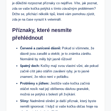
je důležité rozpoznat příznaky co nejdříve. Víte, jak poznat,
zda se vaše kočka potýká s tímto závažným problémem?
Držte se, přichází několik tipů, které vám pomohou zjistit,
zda je na čase vyrazit k veterináři.
Příznaky, které nesmíte
přehlédnout
Červené a zanícené dásně:
Pokud si všimnete, že
dásně jsou zarudlé a oteklé, je to známka zánětu.
Normálně by měly být jasně růžové!
špatný dech:
Kočky mají svou vlastní vůni, ale pokud
začně cítit jako stářím zaválení ryby, je to jasné
znamení, že něco není v pořádku.
Problémy s jídlem:
Jestliže vaše kočka začíná
otáčet nosík nad její oblíbenou dávkou granulek,
možná se potýká s bolestí při žvýkání.
Sliny:
Nadměrné slinění je další příznak, který byste
neměli ignorovat. I když si vaše kočka občas hraje na