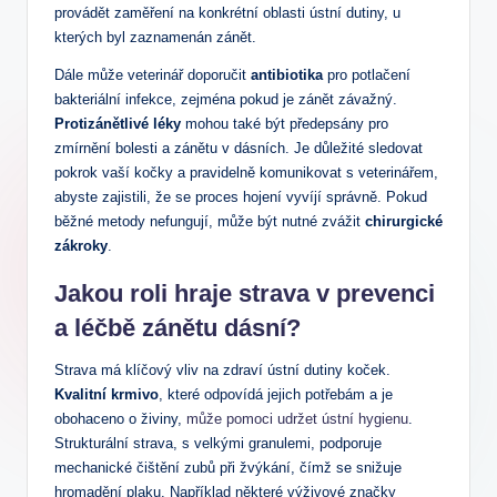
provádět zaměření na konkrétní oblasti ústní dutiny, u
kterých byl zaznamenán zánět.
Dále může veterinář doporučit
antibiotika
pro potlačení
bakteriální infekce, zejména pokud je zánět závažný.
Protizánětlivé léky
mohou také být předepsány pro
zmírnění bolesti a zánětu v dásních. Je důležité sledovat
pokrok vaší kočky a pravidelně komunikovat s veterinářem,
abyste zajistili, že se proces hojení vyvíjí správně. Pokud
běžné metody nefungují, může být nutné zvážit
chirurgické
zákroky
.
Jakou roli hraje strava v prevenci
a léčbě zánětu dásní?
Strava má klíčový vliv na zdraví ústní dutiny koček.
Kvalitní krmivo
, které odpovídá jejich potřebám a je
obohaceno o živiny,
může pomoci udržet ústní hygienu
.
Strukturální strava, s velkými granulemi, podporuje
mechanické čištění zubů při žvýkání, čímž se snižuje
hromadění plaku. Například některé výživové značky