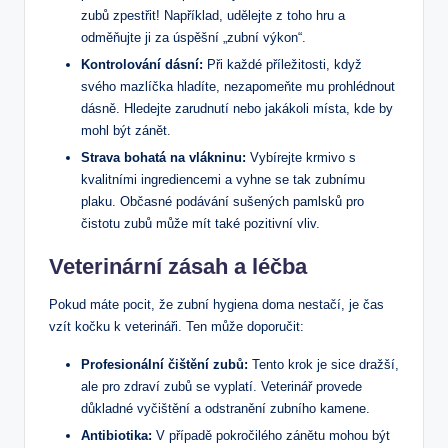
zubů zpestřit! Například, udělejte z toho hru a
odměňujte ji za úspěšní „zubní výkon“.
Kontrolování dásní:
Při každé příležitosti, když
svého mazlíčka hladíte, nezapomeňte mu prohlédnout
dásně. Hledejte zarudnutí nebo jakákoli místa, kde by
mohl být zánět.
Strava bohatá na vlákninu:
Vybírejte krmivo s
kvalitními ingrediencemi a vyhne se tak zubnímu
plaku. Občasné podávání sušených pamlsků pro
čistotu zubů může mít také pozitivní vliv.
Veterinární zásah a léčba
Pokud máte pocit, že zubní hygiena doma nestačí, je čas
vzít kočku k veterináři. Ten může doporučit:
Profesionální čištění zubů:
Tento krok je sice dražší,
ale pro zdraví zubů se vyplatí. Veterinář provede
důkladné vyčištění a odstranění zubního kamene.
Antibiotika:
V případě pokročilého zánětu mohou být