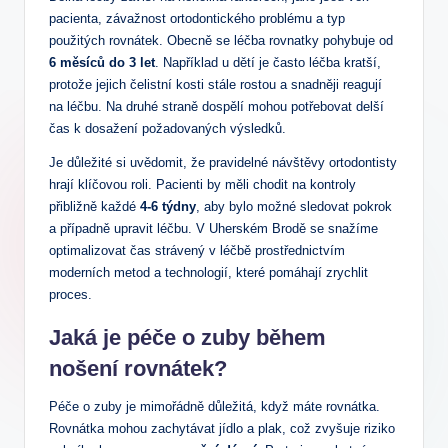
pacienta, závažnost ortodontického problému a typ
použitých rovnátek. Obecně se léčba rovnatky pohybuje od
6 měsíců do 3 let
. Například u dětí je často léčba kratší,
protože jejich čelistní kosti stále rostou a snadněji reagují
na léčbu. Na druhé straně dospělí mohou potřebovat delší
čas k dosažení požadovaných výsledků.
Je důležité si uvědomit, že pravidelné návštěvy ortodontisty
hrají klíčovou roli. Pacienti by měli chodit na kontroly
přibližně každé
4-6 týdny
, aby bylo možné sledovat pokrok
a případně upravit léčbu. V Uherském Brodě se snažíme
optimalizovat čas strávený v léčbě prostřednictvím
moderních metod a technologií, které pomáhají zrychlit
proces.
Jaká je péče o zuby během
nošení rovnátek?
Péče o zuby je mimořádně důležitá, když máte rovnátka.
Rovnátka mohou zachytávat jídlo a plak, což zvyšuje riziko