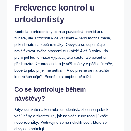
Frekvence kontrol u
ortodontisty
Kontrola u ortodontisty je jako pravidelná prohlídka u
zubaře, ale s trochou více vzrušení – nebo možná méně,
pokud máte na sobě rovnáky! Obvykle se doporučuje
navštěvovat svého ortodontistu každé 4 až 8 týdny. Na
první pohled to může vypadat jako časté, ale pokud si
představíte, že ortodontista je váš známý v péči o úsměv,
bude to jako příjemné setkání. A co přesně se na těchto
kontrolách děje? Přesně to si pojďme přiblížit.
Co se kontroluje během
návštěvy?
Když dorazíte na kontrolu, ortodontista zhodnotí pokrok
vaší léčby a zkontroluje, jak na vaše zuby reagují vaše
nové
rovnáky
. Podívejme se na několik věcí, které se
obvykle kontrolují: