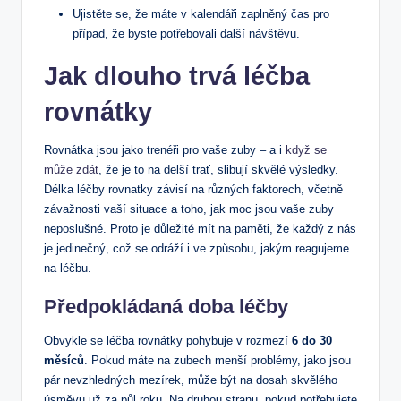
Ujistěte se, že máte v kalendáři zaplněný čas pro
případ, že byste potřebovali další návštěvu.
Jak dlouho trvá léčba
rovnátky
Rovnátka jsou jako trenéři pro vaše zuby – a i
když se
může zdát
, že je to na delší trať, slibují skvělé výsledky.
Délka léčby rovnatky závisí na různých faktorech, včetně
závažnosti vaší situace a toho, jak moc jsou vaše zuby
neposlušné. Proto je důležité mít na paměti, že každý z nás
je jedinečný, což se odráží i ve způsobu, jakým reagujeme
na léčbu.
Předpokládaná doba léčby
Obvykle se léčba rovnátky pohybuje v rozmezí
6 do 30
měsíců
. Pokud máte na zubech menší problémy, jako jsou
pár nevzhledných mezírek, může být na dosah skvělého
úsměvu už za půl roku. Na druhou stranu, pokud potřebujete