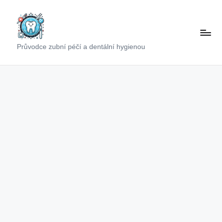
Skip
to
content
Průvodce zubní péčí a dentální hygienou