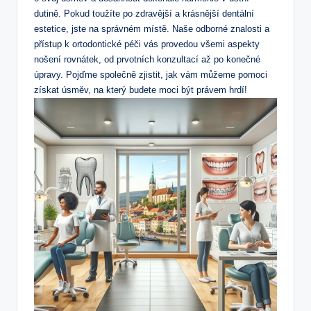
dutině. Pokud toužíte po zdravější a krásnější dentální
estetice, jste na správném místě. Naše odborné znalosti a
přístup k ortodontické péči vás provedou všemi aspekty
nošení rovnátek, od prvotních konzultací až po konečné
úpravy. Pojďme společně zjistit, jak vám můžeme pomoci
získat úsměv, na který budete moci být právem hrdí!