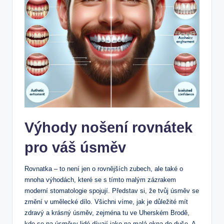
Výhody nošení rovnátek
pro váš úsměv
Rovnatka – to není jen o rovnějších zubech, ale také o
mnoha výhodách, které se s tímto malým zázrakem
moderní stomatologie spojují. Představ si, že tvůj úsměv se
změní v umělecké dílo. Všichni víme, jak je důležité mít
zdravý a krásný úsměv, zejména tu ve Uherském Brodě,
kde se na úsměvy lidé dívají jako na malá okna do duše. A