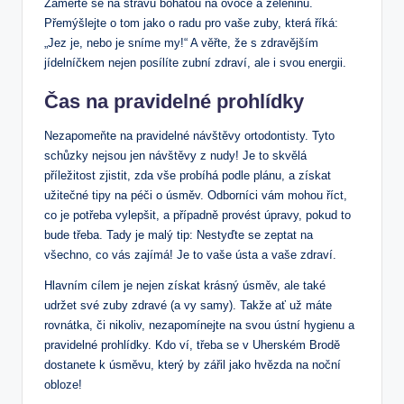
Zaměřte se na stravu bohatou na ovoce a zeleninu.
Přemýšlejte o tom jako o radu pro vaše zuby, která říká:
„Jez je, nebo je sníme my!“ A věřte, že s zdravějším
jídelníčkem nejen posílíte zubní zdraví, ale i svou energii.
Čas na
pravidelné prohlídky
Nezapomeňte na pravidelné návštěvy ortodontisty. Tyto
schůzky nejsou jen návštěvy z nudy! Je to skvělá
příležitost zjistit, zda vše probíhá podle plánu, a získat
užitečné tipy na péči o úsměv. Odborníci vám mohou říct,
co je potřeba vylepšit, a případně provést úpravy, pokud to
bude třeba. Tady je malý tip: Nestyďte se zeptat na
všechno, co vás zajímá! Je to vaše ústa a vaše zdraví.
Hlavním cílem je nejen získat krásný úsměv, ale také
udržet své zuby zdravé (a vy samy). Takže ať už máte
rovnátka, či nikoliv, nezapomínejte na svou ústní hygienu a
pravidelné prohlídky. Kdo ví, třeba se v Uherském Brodě
dostanete k úsměvu, který by zářil jako hvězda na noční
obloze!