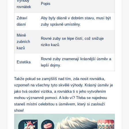
Výhody
Popis
rovnátek
Zdraví
Aby byly dásně v dobrém stavu, musí být
dásní
zuby správně umístěny.
Méně
Rovné zuby se lépe čistí, což snižuje
zubních
riziko kazů.
kazů
Rovné zuby znamenají krásnější úsměv a
Estetika
lepší dojmy.
Takže pokud se zamýšlíš nad tím, zda nosit rovnátka,
vzpomeň na všechny tyto skvělé výhody. Krásný úsměv je
jako tvá osobní vizitka, a rovnátka ti s jeho vytvořením
mohou významně pomoci. A kdo ví? Třeba se najednou
staneš místní celebritou s úsměvem, který si zaslouží
show!