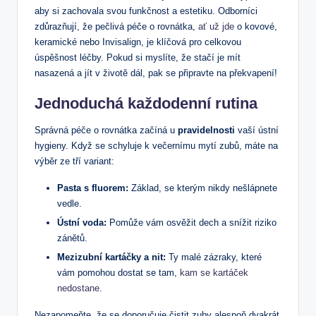
aby si zachovala svou funkčnost a estetiku. Odborníci
zdůrazňují, že pečlivá péče o rovnátka,
ať už jde
o kovové,
keramické nebo Invisalign, je klíčová pro celkovou
úspěšnost léčby. Pokud si myslíte, že stačí je mít
nasazená a jít v životě dál, pak se připravte na překvapení!
Jednoduchá každodenní rutina
Správná péče o rovnátka začíná u
pravidelnosti
vaší ústní
hygieny. Když se schyluje k večernímu mytí zubů, máte na
výběr ze tří variant:
Pasta s fluorem:
Základ, se kterým nikdy nešlápnete
vedle.
Ústní voda:
Pomůže vám osvěžit dech a snížit riziko
zánětů.
Mezizubní kartáčky a nit:
Ty malé zázraky, které
vám pomohou dostat se tam,
kam se kartáček
nedostane
.
Nezapomeňte, že se doporučuje čistit zuby alespoň dvakrát