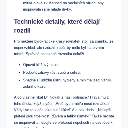
mluví o své zkušenosti na sociálních sítích, aby
inspirovala i jiné mladé dívky.
Technické detaily, které dělají
rozdíl
Pro některé byrokratické krásy rovnatek stojí za zmínku, že
nejen vzhled, ale i zdraví zubů, by mělo být na prvním
místě. Správně nasazená rovnátka dokáží:
Opravit křížový skus.
Podpořit zdravý růst zubů a čelisti.
Snadnější údržbu ústní hygieny a minimalizaci vzniku
zubního kazu.
A co vlastně říkal Dr. Novák z naší ordinace? Hlava mu z
toho šílela, když slyšel: „Proč bych měl/a nosit rovnátka?
Vždyť se to vleče jako husí kůže!“ Ale pak dodal: „Nejlepší
přátelé jsou trpělivost, důvěra a lehký úsměv!“ Takže nechte
se inspirovat a nebojte se překonat nepohodlí na cestičce k