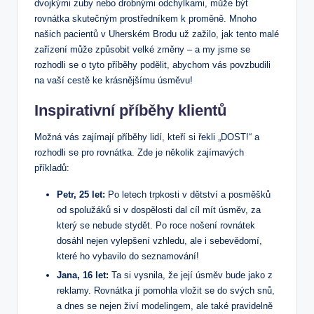
dvojkými zuby nebo drobnými odchylkami, může být
rovnátka skutečným prostředníkem k proměně. Mnoho
našich pacientů v Uherském Brodu už zažilo, jak tento malé
zařízení může způsobit velké změny – a my jsme se
rozhodli se o tyto příběhy podělit, abychom vás povzbudili
na vaší cestě ke krásnějšímu úsměvu!
Inspirativní příběhy klientů
Možná vás zajímají příběhy lidí, kteří si řekli „DOST!“ a
rozhodli se pro rovnátka. Zde je několik zajímavých
příkladů:
Petr, 25 let:
Po letech trpkosti v dětství a posměšků
od spolužáků si v dospělosti dal cíl mít úsměv, za
který se nebude stydět. Po roce nošení rovnátek
dosáhl nejen vylepšení vzhledu, ale i sebevědomí,
které ho vybavilo do seznamování!
Jana, 16 let:
Ta si vysnila, že její úsměv bude jako z
reklamy. Rovnátka jí pomohla vložit se do svých snů,
a dnes se nejen živí modelingem, ale také pravidelně