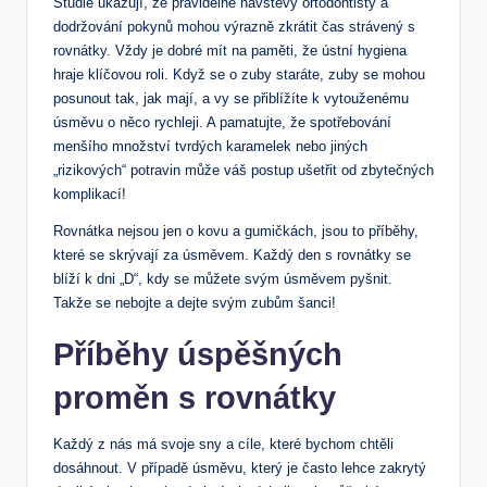
Studie ukazují, že pravidelné návštěvy ortodontisty a
dodržování pokynů mohou výrazně zkrátit čas strávený s
rovnátky. Vždy je dobré mít na paměti, že ústní hygiena
hraje klíčovou roli. Když se o zuby staráte, zuby se mohou
posunout tak, jak mají, a vy se přiblížíte k vytouženému
úsměvu o něco rychleji. A pamatujte, že spotřebování
menšího množství tvrdých karamelek nebo jiných
„rizikových“ potravin může váš postup ušetřit od zbytečných
komplikací!
Rovnátka nejsou jen o kovu a gumičkách, jsou to příběhy,
které se skrývají za úsměvem. Každý den s rovnátky se
blíží k dni „D“, kdy se můžete svým úsměvem pyšnit.
Takže se nebojte a dejte svým zubům šanci!
Příběhy úspěšných
proměn s rovnátky
Každý z nás má svoje sny a cíle, které bychom chtěli
dosáhnout. V případě úsměvu, který je často lehce zakrytý