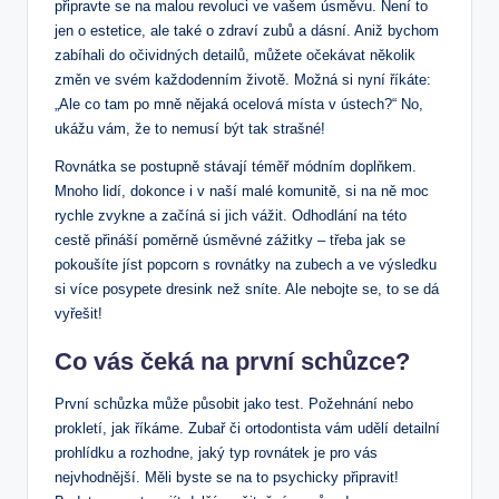
připravte se na malou revoluci ve vašem úsměvu. Není to
jen o estetice, ale také o zdraví zubů a dásní. Aniž bychom
zabíhali do očividných detailů, můžete očekávat několik
změn ve svém každodenním životě. Možná si nyní říkáte:
„Ale co tam po mně nějaká ocelová místa v ústech?“ No,
ukážu vám, že to nemusí být tak strašné!
Rovnátka se postupně stávají téměř módním doplňkem.
Mnoho lidí, dokonce i v naší malé komunitě, si na ně moc
rychle zvykne a začíná si jich vážit. Odhodlání na této
cestě přináší poměrně úsměvné zážitky – třeba jak se
pokoušíte jíst popcorn s rovnátky na zubech a ve výsledku
si více posypete dresink než sníte. Ale nebojte se, to se dá
vyřešit!
Co vás čeká na první schůzce?
První schůzka může působit jako test. Požehnání nebo
prokletí, jak říkáme. Zubař či ortodontista vám udělí detailní
prohlídku a rozhodne, jaký typ rovnátek je pro vás
nejvhodnější. Měli byste se na to psychicky připravit!