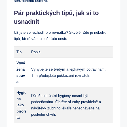
senzačnímu úsměvu.
Pár praktických tipů, jak si to
usnadnit
Už jste se rozhodli pro rovnátka? Skvélé! Zde je několik
tipů, které vám ulehčí tuto cestu:
Tip
Popis
Vyvá
žená
Vyhýbejte se tvrdým a lepkavým potravinám.
strav
Tím předejdete poškození rovnátek.
a
Hygie
Důležitost ústní hygieny nesmí být
na
podceňována. Čistěte si zuby pravidelně a
jako
návštěvy zubního lékaře nenechávejte na
priori
poslední chvíli.
ta