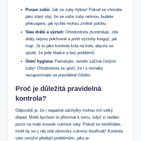
Posun zubů:
Jak se zuby hýbou! Pokud se chováte
jako starý vtip, že se vaše zuby nehnou, budete
překvapeni, jak rychle mohou změnit polohu.
Stav drátů a výztuh:
Ortodontista zkontroluje, zda
dráty nejsou pokřivené a jestli výztuhy fungují, jak
mají. Je to jako kontrola kola na kole, abyste se
ujistili, že jede hladce a bez problémů.
Ústní hygiena:
Pamatujte, úsměv začíná čistými
zuby! Ortodontista se ujistí, že i s rovnáky
nezapomínáte na pravidelné čištění.
Proč je důležitá pravidelná
kontrola?
Odpovědí je, že i nepatrné odchylky mohou mít velký
dopad. Mohli bychom to přirovnat k tomu, když si nedám
pozor na malý kousek cukrové vaty. Pokud se neohlídáte,
mohl by se z něj stát obrovský cukrový bouřlivák! Kontrola
vám umožní předejít problémům, jako je: