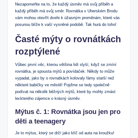
Nezapomeňte na to, že každý úsměv má svůj příběh a
každý příběh má svůj směr. Rovnátka v Uherském Brodu
vám mohou otevřít dveře k úžasným proměnám, které vás
posunou blíže k vaší vysněné podobě. Tak hurá do toho!
Časté mýty o rovnátkách
rozptýlené
Vůbec první věc, kterou většina lidí slyší, když se zmíní
rovnátka, je spousta mýtů a povídaček. Někdy to může
vypadat, jako by o rovnatkách kolovaly fámy starší než
některé babičky ve městě! Pojďme se tedy společně
podívat na několik běžných mýtů, které by mohly zmást
leckterého zájemce o krásný úsměv.
Mýtus č. 1: Rovnátka jsou jen pro
děti a teenagery
Je to mýtus, který se drží jako klíč od auta na kroužku!