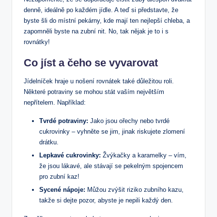
denně, ideálně po každém jídle. A teď si představte, že
byste šli do místní pekárny, kde mají ten nejlepší chleba, a
zapomněli byste na zubní nit. No, tak nějak je to i s
rovnátky!
Co jíst a čeho se vyvarovat
Jídelníček hraje u nošení rovnátek také důležitou roli.
Některé potraviny se mohou stát vaším největším
nepřítelem. Například:
Tvrdé potraviny:
Jako jsou ořechy nebo tvrdé
cukrovinky – vyhněte se jim, jinak riskujete zlomení
drátku.
Lepkavé cukrovinky:
Žvýkačky a karamelky – vím,
že jsou lákavé, ale stávají se pekelným spojencem
pro zubní kaz!
Sycené nápoje:
Můžou zvýšit riziko zubního kazu,
takže si dejte pozor, abyste je nepili každý den.