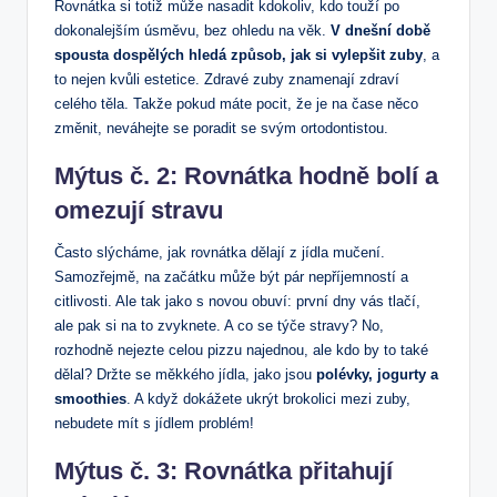
Rovnátka si totiž může nasadit kdokoliv, kdo touží po
dokonalejším úsměvu, bez ohledu na věk.
V dnešní době
spousta dospělých hledá způsob, jak si vylepšit zuby
, a
to nejen kvůli estetice. Zdravé zuby znamenají zdraví
celého těla. Takže pokud máte pocit, že je na čase něco
změnit, neváhejte se poradit se svým ortodontistou.
Mýtus č. 2: Rovnátka hodně bolí a
omezují stravu
Často slýcháme, jak rovnátka dělají z jídla mučení.
Samozřejmě, na začátku může být pár nepříjemností a
citlivosti. Ale tak jako s novou obuví: první dny vás tlačí,
ale pak si na to zvyknete. A co se týče stravy? No,
rozhodně nejezte celou pizzu najednou, ale kdo by to také
dělal? Držte se měkkého jídla, jako jsou
polévky, jogurty a
smoothies
. A když dokážete ukrýt brokolici mezi zuby,
nebudete mít s jídlem problém!
Mýtus č. 3: Rovnátka přitahují