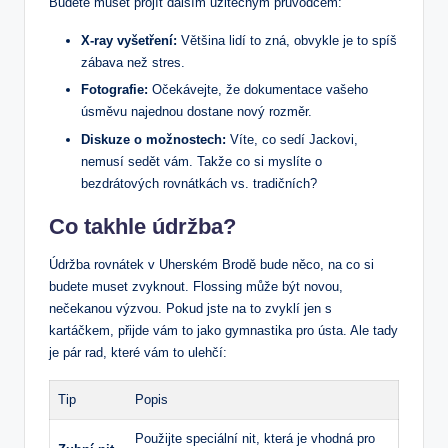
Budete muset projít dalším užitečným průvodcem:
X-ray vyšetření:
Většina lidí to zná, obvykle je to spíš
zábava než stres.
Fotografie:
Očekávejte, že dokumentace vašeho
úsměvu najednou dostane nový rozměr.
Diskuze o možnostech:
Víte, co sedí Jackovi,
nemusí sedět vám. Takže co si myslíte o
bezdrátových rovnátkách vs. tradičních?
Co takhle údržba?
Údržba rovnátek v Uherském Brodě bude něco, na co si
budete muset zvyknout. Flossing může být novou,
nečekanou výzvou. Pokud jste na to zvyklí jen s
kartáčkem, přijde vám to jako gymnastika pro ústa. Ale tady
je pár rad, které vám to ulehčí:
Tip
Popis
Použijte speciální nit, která je vhodná pro