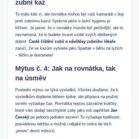
zubní kaz
To málo kdo ví, ale rovnátka mohou být vaši kamarádi v boji
proti zubnímu kazu! Správná péče o ústní hygienu je
klíčem. Je jasné, že s rovnátky musíte být pečlivější, ale to
neznamená, že si budete muset vzdát svých oblíbených
dobrot.
Časté čištění zubů a návštěvy zubního lékaře
zaručí, že se kazům vyhnete jako Spartak v běhu na lyžích
– těžko je dostanete!
Mýtus č. 4: Jak na rovnátka, tak
na úsměv
Poslední mýtus se týká výsledků. Všichni doufáme, že k
výsledkům dojdeme během týdne, ale příprava na pružný
úsměv vyžaduje čas. Rovnátka nejsou zázračné kuličky,
které vám dodají bezchybné zuby jako má například
Jan
Čenský
po jednom jediném sezení! To vyžaduje trpělivost,
pravidelnou údržbu a možná i nějaké to srdce do těch
„jenom“ devíti měsíců.