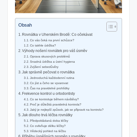
Obsah
Rovnátka v Uherském Brodě: Co očekávat
Co vás čeká na první schůzce?
Co takhle údržba?
Výhody nošení rovnátek pro váš úsměv
Oprava skusových problémů
Snadná údržba a ústní hygiena
Zvýšení sebedůvěry
Jak správně pečovat o rovnátka
Jednoduchá každodenní rutina
Co jíst a čeho se vyvarovat
Čas na pravidelné prohlídky
Frekvence kontrol u ortodontisty
Co se kontroluje během návštěvy?
Proč je důležitá pravidelná kontrola?
Jaký je nejlepší způsob, jak se připravit na kontrolu?
Jak dlouho trvá léčba rovnátky
Předpokládaná doba léčby
Co ovlivňuje délku léčby?
Vědecký pohled na léčbu
Příběhy úspěšných proměn s rovnátky