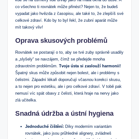
co všechno ti rovnátek může přinést? Nejen to, že budeš
vypadat jako hvězda z časopisu, ale také to, že zlepšíš své
celkové zdraví. Kdo by to byl řekl, že zubní aparát může
mít takový vliv!
Oprava skusových problémů
Rovnátek se postarají o to, aby se tvé zuby správně usadily
a „slyšely“ se navzájem, čímž se předejde mnoha
zdravotním problémům.
Tvoje ústa si zaslouží harmonii!
Špatný skus může způsobit nejen bolest, ale i problémy s
čelistmi. Západní lékaři doporučují včasnou korekci skusu,
a to nejen pro estetiku, ale i pro celkové zdraví. V tobě pak
nemusí víc spát obavy z čelisti, která hraje na nervy jako
zlá učitelka.
Snadná údržba a ústní hygiena
Jednoduché čištění:
Díky moderním variantám
rovnátek, jako jsou průhledné alignery, zvládneš