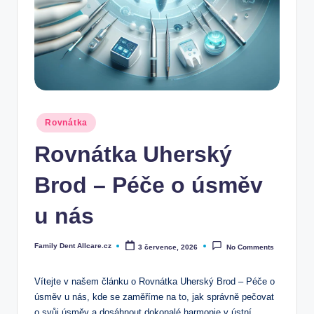
Posted
Rovnátka
in
Rovnátka Uherský
Brod – Péče o úsměv
u nás
Family Dent Allcare.cz
3 července, 2026
No Comments
Posted
by
Vítejte v našem článku o Rovnátka Uherský Brod – Péče o
úsměv u nás, kde se zaměříme na to, jak správně pečovat
o svůj úsměv a dosáhnout dokonalé harmonie v ústní