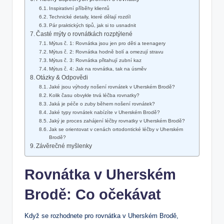
Inspirativní příběhy klientů
Technické detaily, které dělají rozdíl
Pár praktických tipů, jak si to usnadnit
Časté mýty o rovnátkách rozptýlené
Mýtus č. 1: Rovnátka jsou jen pro děti a teenagery
Mýtus č. 2: Rovnátka hodně bolí a omezují stravu
Mýtus č. 3: Rovnátka přitahují zubní kaz
Mýtus č. 4: Jak na rovnátka, tak na úsměv
Otázky & Odpovědi
Jaké jsou výhody nošení rovnátek v Uherském Brodě?
Kolik času obvykle trvá léčba rovnatky?
Jaká je péče o zuby během nošení rovnátek?
Jaké typy rovnátek nabízíte v Uherském Brodě?
Jaký je proces zahájení léčby rovnatky v Uherském Brodě?
Jak se orientovat v cenách ortodontické léčby v Uherském
Brodě?
Závěrečné myšlenky
Rovnátka v Uherském
Brodě: Co očekávat
Když se rozhodnete pro rovnátka v Uherském Brodě,