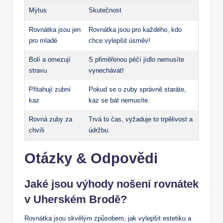
Mýtus
Skutečnost
Rovnátka jsou jen
Rovnátka jsou pro každého, kdo
pro mladé
chce vylepšit úsměv!
Bolí a omezují
S přiměřenou péčí jídlo nemusíte
stravu
vynechávat!
Přitahují zubní
Pokud se o zuby správně staráte,
kaz
kaz se bát nemusíte.
Rovná zuby za
Trvá to čas, vyžaduje to trpělivost a
chvíli
údržbu.
Otázky & Odpovědi
Jaké jsou výhody nošení rovnátek
v Uherském Brodě?
Rovnátka jsou skvělým způsobem, jak vylepšit estetiku a