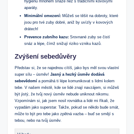
hygienu mnohem snáze než s tradičními kovovými
aparáty.
Minimální omezení:
Můžeš se těšit na dobroty, které
jsou pro tvé zuby dobré, aniž by uvízly v kovových
drátech!
Prevence zubního kazu:
Srovnané zuby se čistí
snáz a lépe, čímž snižují riziko vzniku kazů.
Zvýšení sebedůvěry
Představ si, že se najednou cítíš, jako bys měl svou vlastní
super sílu – úsměv!
Jasný a hezký úsměv dodává
sebevědomí
a pomáhá ti lépe komunikovat s lidmi kolem
tebe. V našem městě, kde se lidé znají navzájem, si můžeš
být jistý, že tvůj nový úsměv nebude uniknout nikomu.
Vzpomínám si, jak jsem nosil rovnátka a lidé mi říkali, že
vypadám jako superstar. Takže, pokud se někdo bude smát,
může to být pro tebe jako zpětná vazba – buď se smějí s
tebou, nebo na tvůj úsměv.