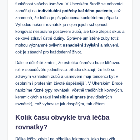
funkčnost vašeho úsměvu. V Uherském Brodě se odborníci
zaměřují na
individuální potřeby každého pacienta
, což
znamená, že léčba je přizpůsobena konkrétnímu případu.
Výhodou nošení rovnátek je nejen jejich schopnost
korigovat nesprávné postavení zubů, ale také zlepšit skus a
celkové zdraví ústní dutiny. Správně umístěné zuby totiž
mohou významně ovlivnit
usnadnění žvýkání
a mluvení,
což je zásadní pro každodenní život.
Dále je důležité zmínit, že estetika úsměvu hraje klíčovou
roli v sebedůvěře jednotlivce. Studie ukazují, že lidé se
zdravým vzhledem zubů a úsměvem mají tendenci být v
osobním i profesním životě úspěšnější. V Uherském Brodě
nabízíme různé typy rovnátek, včetně tradičních kovových,
keramických a také
invisible aligners
(neviditelných
rovnátek), což vyhovuje jak dospělým, tak dětem.
Kolik času obvykle trvá léčba
rovnatky?
Délka léčby závisí na několika faktorech, jako jsou věk