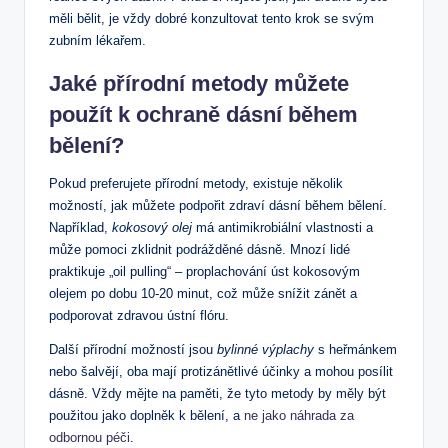
měli bělit, je vždy dobré konzultovat tento krok se svým
zubním lékařem.
Jaké přírodní metody můžete
použít k ochraně dásní během
bělení?
Pokud preferujete přírodní metody, existuje několik
možností, jak můžete podpořit zdraví dásní během bělení.
Například,
kokosový olej
má antimikrobiální vlastnosti a
může pomoci zklidnit podrážděné dásně. Mnozí lidé
praktikuje „oil pulling“ – proplachování úst kokosovým
olejem po dobu 10-20 minut, což může snížit zánět a
podporovat zdravou ústní flóru.
Další přírodní možností jsou
bylinné výplachy
s heřmánkem
nebo šalvějí, oba mají protizánětlivé účinky a mohou posílit
dásně. Vždy mějte na paměti, že tyto metody by měly být
použitou jako doplněk k bělení, a
ne jako náhrada za
odbornou péči
.