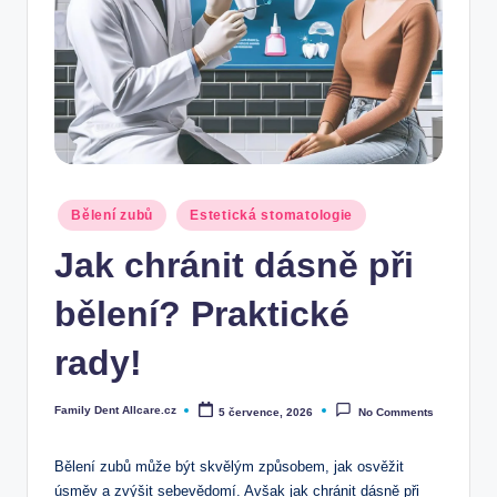
Posted
Bělení zubů
Estetická stomatologie
in
Jak chránit dásně při
bělení? Praktické
rady!
Family Dent Allcare.cz
5 července, 2026
No Comments
Posted
by
Bělení zubů může být skvělým způsobem, jak osvěžit
úsměv a zvýšit sebevědomí. Avšak jak chránit dásně při