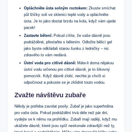
Opláchněte ústa solným roztokem:
Zkuste smíchat
půl lžičky soli ve sklenici teplé vody a opláchněte
ústa. Je to jako dostat brzdu na kola, když vám ujede
pacek!
Zastavte bělení:
Pokud cítíte, že vaše dásně jsou
podrážděné, přestaňte s bělením. Odložte bělicí gel
jako byste odkládali starou šunku z ledničky – nic
zdravého to vám nedává.
Ústní voda pro citlivé dásně:
Máte-li doma nějakou
ústní vodu určenou pro citlivé dásně, je to šikovný
pomocník. Když dásně zlobí, nechte je chvíli si
odpočinout a pokuste se je zklidnit touto vodou.
Zvažte návštěvu zubaře
Někdy je potřeba zavolat posily. Zubař je jako superhrdina
pro vaše ústa. Pokud podráždění trvá déle než pár dní,
vydejte se k němu na prohlídku. Zubaři mají raději, když mu
ukážete dásně, které jsou spíž neskonale zdravější než ty,