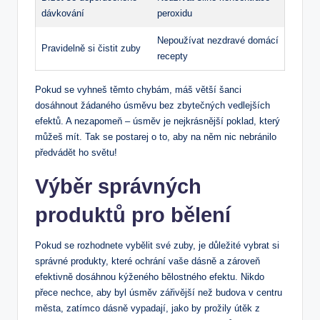
dávkování
peroxidu
Nepoužívat nezdravé domácí
Pravidelně si čistit zuby
recepty
Pokud se vyhneš těmto chybám, máš větší šanci
dosáhnout žádaného úsměvu bez zbytečných vedlejších
efektů. A nezapomeň – úsměv je nejkrásnější poklad, který
můžeš mít. Tak se postarej o to, aby na něm nic nebránilo
předvádět ho světu!
Výběr správných
produktů pro bělení
Pokud se rozhodnete vybělit své zuby, je důležité vybrat si
správné produkty, které ochrání vaše dásně a zároveň
efektivně dosáhnou kýženého bělostného efektu. Nikdo
přece nechce, aby byl úsměv zářivější než budova v centru
města, zatímco dásně vypadají, jako by prožily útěk z