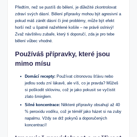
Předtím, než se pustíš do bělení, je důležité zkontrolovat
zdraví svých dásní. Bělení přípravky mohou být agresivní a
pokud máš zánět dásní či jiné problémy, může být efekt
horší než u špatně nažehlené košile – ne právě oslnivý!
Zvaž návštěvu zubaře, který ti doporučí, zda je pro tebe
bělení vůbec vhodné.
Používáš přípravky, které jsou
mimo mísu
Domácí recepty:
Používat citronovou šťávu nebo
jedlou sodu zní lákavě, ale víš, co je pravda? Můžeš
si poškodit sklovinu, což je jako pokusit se vyčistit
zlato šmirglem.
Silné koncentrace:
Některé přípravky obsahují až 40
% peroxidu vodíku, což je téměř jako házet si na zuby
napalmu. Vždy se drž pokynů a doporučených
koncentrací!