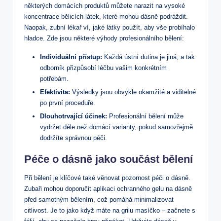
některých domácích produktů můžete narazit na vysoké
koncentrace bělicích látek, které mohou dásně podráždit.
Naopak, zubní lékař ví, jaké látky použít, aby vše probíhalo
hladce. Zde jsou některé výhody profesionálního bělení:
Individuální přístup:
Každá ústní dutina je jiná, a tak
odborník přizpůsobí léčbu vašim konkrétním
potřebám.
Efektivita:
Výsledky jsou obvykle okamžité a viditelné
po první proceduře.
Dlouhotrvající účinek:
Profesionální bělení může
vydržet déle než domácí varianty, pokud samozřejmě
dodržíte správnou péči.
Péče o dásně jako součást bělení
Při bělení je klíčové také věnovat pozornost péči o dásně.
Zubaři mohou doporučit aplikaci ochranného gelu na dásně
před samotným bělením, což pomáhá minimalizovat
citlivost. Je to jako když máte na grilu masíčko – začnete s