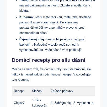
Šalvěj
: Tento voňavý zázrak pomáhá uklidnit záněty a
má antibakteriální vlastnosti. Zkuste si udělat čaj a
kloktat!
Kurkuma
: Jestli máte rádi kari, máte také skvělého
pomocníka pro zdraví dásní. Kurkuma má
protizánětlivé účinky a pomáhá v prevenci proti
onemocněním dásní.
Čajovníkový olej
: Tento olej je silný v boji proti
bakteriím. Naředěný v teplé vodě se hodí k
vyplachování úst. Vaše dásně vám poděkují!
Domácí recepty pro sílu dásní
Možná se vám zdá, že domácí triky jsou staromódní, ale
někdy ty nejjednodušší věci fungují nejlépe. Vyzkoušejte
tyto recepty:
Recept
Složení
Způsob přípravy
1 lžíce
Olejový
1. Zahřejte olej. 2. Vyplachujte
kokosovéh