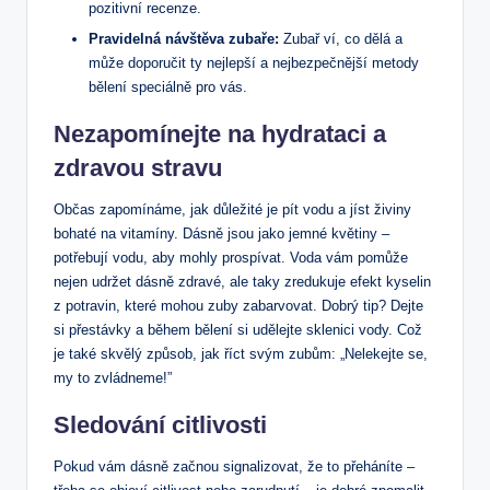
pozitivní recenze.
Pravidelná návštěva zubaře:
Zubař ví, co dělá a
může doporučit ty nejlepší a nejbezpečnější metody
bělení speciálně pro vás.
Nezapomínejte na hydrataci a
zdravou stravu
Občas zapomínáme, jak důležité je pít vodu a jíst živiny
bohaté na vitamíny. Dásně jsou jako jemné květiny –
potřebují vodu, aby mohly prospívat. Voda vám pomůže
nejen udržet dásně zdravé, ale taky zredukuje efekt kyselin
z potravin, které mohou zuby zabarvovat. Dobrý tip? Dejte
si přestávky a během bělení si udělejte sklenici vody. Což
je také skvělý způsob, jak říct svým zubům: „Nelekejte se,
my to zvládneme!”
Sledování citlivosti
Pokud vám dásně začnou signalizovat, že to přeháníte –