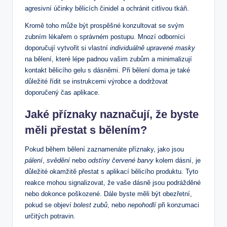
agresivní účinky bělicích činidel a ochránit citlivou tkáň.
Kromě toho může být prospěšné konzultovat se svým
zubním lékařem o správném postupu. Mnozí odborníci
doporučují vytvořit si vlastní
individuálně upravené masky
na bělení, které lépe padnou vašim zubům a minimalizují
kontakt bělicího gelu s dásněmi. Při bělení doma je také
důležité řídit se instrukcemi výrobce a dodržovat
doporučený čas aplikace.
Jaké příznaky naznačují, že byste
měli přestat s bělením?
Pokud během bělení zaznamenáte příznaky, jako jsou
pálení
,
svědění
nebo
odstíny červené barvy
kolem dásní, je
důležité okamžitě přestat s aplikací bělicího produktu. Tyto
reakce mohou signalizovat, že vaše dásně jsou podrážděné
nebo dokonce poškozené. Dále byste měli být obezřetní,
pokud se objeví
bolest zubů
, nebo
nepohodlí
při konzumaci
určitých potravin.