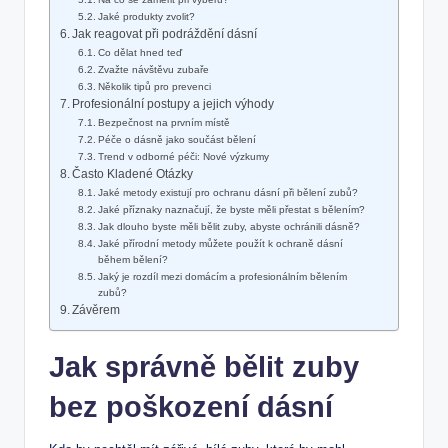
Jaké produkty zvolit?
Jak reagovat při podráždění dásní
Co dělat hned teď
Zvažte návštěvu zubaře
Několik tipů pro prevenci
Profesionální postupy a jejich výhody
Bezpečnost na prvním místě
Péče o dásně jako součást bělení
Trend v odborné péči: Nové výzkumy
Často Kladené Otázky
Jaké metody existují pro ochranu dásní při bělení zubů?
Jaké příznaky naznačují, že byste měli přestat s bělením?
Jak dlouho byste měli bělit zuby, abyste ochránili dásně?
Jaké přírodní metody můžete použít k ochraně dásní
během bělení?
Jaký je rozdíl mezi domácím a profesionálním bělením
zubů?
Závěrem
Jak správně bělit zuby
bez poškození dásní