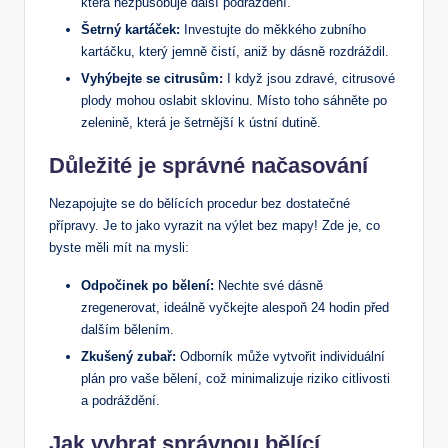
která nezpůsobuje další podráždění.
Šetrný kartáček:
Investujte do měkkého zubního
kartáčku, který jemně čistí, aniž by dásně rozdráždil.
Vyhýbejte se citrusům:
I když jsou zdravé, citrusové
plody mohou oslabit sklovinu. Místo toho sáhněte po
zelenině, která je šetrnější k ústní dutině.
Důležité je správné načasování
Nezapojujte se do bělících procedur bez dostatečné
přípravy. Je to jako vyrazit na výlet bez mapy! Zde je, co
byste měli mít na mysli:
Odpočinek po bělení:
Nechte své dásně
zregenerovat, ideálně vyčkejte alespoň 24 hodin před
dalším bělením.
Zkušený zubař:
Odborník může vytvořit individuální
plán pro vaše bělení, což minimalizuje riziko citlivosti
a podráždění.
Jak vybrat správnou bělící