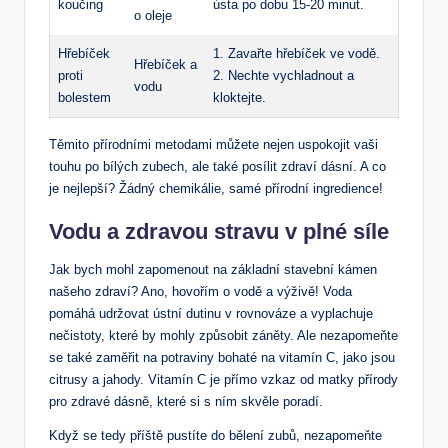
koučing
ústa po dobu 15-20 minut.
o oleje
Hřebíček
1. Zavařte hřebíček ve vodě.
Hřebíček a
proti
2. Nechte vychladnout a
vodu
bolestem
kloktejte.
Těmito přírodními metodami můžete nejen uspokojit vaši
touhu po bílých zubech, ale také posílit zdraví dásní. A co
je nejlepší? Žádný chemikálie, samé přírodní ingredience!
Vodu a zdravou stravu v plné síle
Jak bych mohl zapomenout na základní stavební kámen
našeho zdraví? Ano, hovořím o vodě a výživě! Voda
pomáhá udržovat ústní dutinu v rovnováze a vyplachuje
nečistoty, které by mohly způsobit záněty. Ale nezapomeňte
se také zaměřit na potraviny bohaté na vitamín C, jako jsou
citrusy a jahody. Vitamín C je přímo vzkaz od matky přírody
pro zdravé dásně, které si s ním skvěle poradí.
Když se tedy příště pustíte do bělení zubů, nezapomeňte