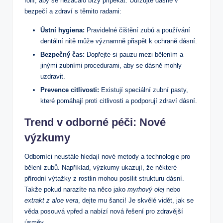
fólií, aby se nezačalo brzy připékat. Udržujte dásně v
bezpečí a zdraví s těmito radami:
Ústní hygiena:
Pravidelné čištění zubů a používání
dentální nitě může významně přispět k ochraně dásní.
Bezpečný čas:
Dopřejte si pauzu mezi bělením a
jinými zubními procedurami, aby se dásně mohly
uzdravit.
Prevence citlivosti:
Existují speciální zubní pasty,
které pomáhají proti citlivosti a podporují zdraví dásní.
Trend v odborné péči: Nové
výzkumy
Odborníci neustále hledají nové metody a technologie pro
bělení zubů. Například, výzkumy ukazují, že některé
přírodní výtažky z rostlin mohou posílit strukturu dásní.
Takže pokud narazíte na něco jako
myrhový olej
nebo
extrakt z aloe vera
, dejte mu šanci! Je skvělé vidět, jak se
věda posouvá vpřed a nabízí nová řešení pro zdravější
úsměv.