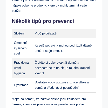
které bojují s podrážděním. Může vám doporučit léčbu nebo
nějaké odborné produkty, které by mohly zmírnit vaše
potíže.
Několik tipů pro prevenci
Složení
Proč je důležité
Omezení
Kyselé potraviny mohou podráždit dásně;
kyselých
snažte se je omezit.
jídel
Pravidelná
Čistěte si zuby dvakrát denně a
ústní
nezapomínejte na nit, je to jako kropení
hygiena
květin!
Dostatek vody udržuje sliznice vlhké a
Hydratace
pomáhá předcházet podráždění.
Mějte na paměti, že zdravé dásně jsou základem pro
úsměv, který září jako slunce na prázdninové počasí.