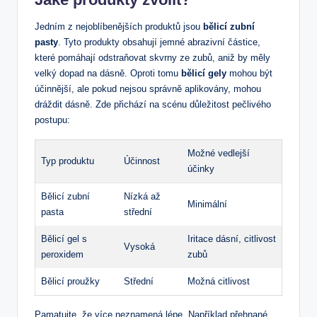
Jedním z nejoblíbenějších produktů jsou
bělicí zubní
pasty
. Tyto produkty obsahují jemné abrazivní částice,
které pomáhají odstraňovat skvrny ze zubů, aniž by měly
velký dopad na dásně. Oproti tomu
bělicí gely
mohou být
účinnější, ale pokud nejsou správně aplikovány, mohou
dráždit dásně. Zde přichází na scénu důležitost pečlivého
postupu:
Možné vedlejší
Typ produktu
Účinnost
účinky
Bělicí zubní
Nízká až
Minimální
pasta
střední
Bělicí gel s
Iritace dásní, citlivost
Vysoká
peroxidem
zubů
Bělicí proužky
Střední
Možná citlivost
Pamatujte, že více neznamená lépe. Například přehnané