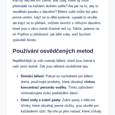
Kdo by nechtěl mít zářivé, bílé zuby, které by mohl
předvádět na každém druhém selfie? Ale jak na to, aby to
neudělalo paseku s dásněmi? Bělení zubů může být jako
jemné umění; když se to dělá správně, vypadá to skvěle,
ale když se to přehání, můžete skončit s citlivými dásněmi,
které jsou o něco méně šťastné než vy. Takže, jedeme na
to! Pojďme si představit, jak bělit zuby, aniž bychom
způsobili škodu.
Používání osvědčených metod
Nejdůležitější je volit metody bělení, které jsou šetrné k
vaší ústní dutině. Zde jsou některé osvědčené tipy:
Domácí bělení:
Pokud se rozhodnete pro bělení
doma, používejte produkty, které obsahují
nízkou
koncentraci peroxidu vodíku
. Tímto způsobem
minimalizujete riziko podráždění dásní.
Ústní vody a zubní pasty:
Zubní pasty s bělicími
účinky, které obsahují jemné složky, jsou skvělé pro
každodenní užití. Na trhu je plno variant, které získaly