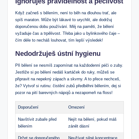
Ignoruješ pravidelnost a pečlivost
Když začneš s bělením, není to běh na dlouhou trať, ale
spíš maraton. Může být lákavé to urychlit, ale dodržuj
doporučenou dobu používání. Měj na paměti, že bělení
vyžaduje čas a trpělivost. Třeba jako u bylinkového čaje –
čím déle to necháš louhovat, tím lepší výsledek!
Nedodržuješ ústní hygienu
Při bělení se nesmíš zapomínat na každodenní péči o zuby.
Jestliže si po bělení nedáš kartáček do ruky, můžeš se
připravit na nepekný zápach a skvrny. A to přece nechceš,
že? Vytvoř si rutinu: čistění zubů předběhni bělením, dej si
pozor na pití barevných nápojů a nezapomeň na floss!
Doporučení
Omezení
Navštívit zubaře před
Nejít na bělení, pokud máš
bělením
zánět dásní
Držet se doporučeného
Neužívat silné koncentrace