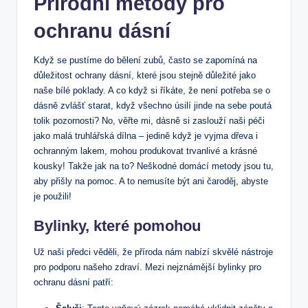
Přírodní metody pro
ochranu dásní
Když se pustíme do bělení zubů, často se zapomíná na
důležitost ochrany dásní, které jsou stejně důležité jako
naše bílé poklady. A co když si říkáte, že není potřeba se o
dásně zvlášť starat, když všechno úsilí jinde na sebe poutá
tolik pozornosti? No, věřte mi, dásně si zaslouží naši péči
jako malá truhlářská dílna – jedině když je vyjma dřeva i
ochranným lakem, mohou produkovat trvanlivé a krásné
kousky! Takže jak na to? Neškodné domácí metody jsou tu,
aby přišly na pomoc. A to nemusíte být ani čaroděj, abyste
je použili!
Bylinky, které pomohou
Už naši předci věděli, že příroda nám nabízí skvělé nástroje
pro podporu našeho zdraví. Mezi nejznámější bylinky pro
ochranu dásní patří: