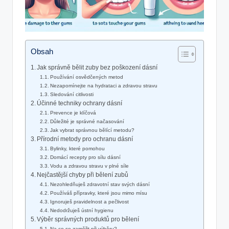
Obsah
Jak správně bělit zuby bez poškození dásní
Používání osvědčených metod
Nezapomínejte na hydrataci a zdravou stravu
Sledování citlivosti
Účinné techniky ochrany dásní
Prevence je klíčová
Důležité je správné načasování
Jak vybrat správnou bělící metodu?
Přírodní metody pro ochranu dásní
Bylinky, které pomohou
Domácí recepty pro sílu dásní
Vodu a zdravou stravu v plné síle
Nejčastější chyby při bělení zubů
Nezohledňuješ zdravotní stav svých dásní
Používáš přípravky, které jsou mimo mísu
Ignoruješ pravidelnost a pečlivost
Nedodržuješ ústní hygienu
Výběr správných produktů pro bělení
Na co se zaměřit při výběru?