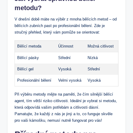
metodu?
V dnešní době máte na výběr z mnoha bělících metod – od
bělících zubních past po profesionální bělení. Zde je
stručný přehled, který vám pomůže se orientovat:
Bělící metoda
Účinnost
Možná citlivost
Bělící pásky
Střední
Nízká
Bělící gel
Vysoká
Střední
Profesionální bělení
Velmi vysoká
Vysoká
Při výběru metody mějte na paměti, že čím silnější bělící
agent, tím větší riziko citlivosti. Ideální je vybrat si metodu,
která odpovídá vašim potřebám a citlivosti dásní.
Pamatujte, že každý z nás je jiný a to, co funguje skvěle
pro vaši kámošku, nemusí nutně fungovat pro vás!