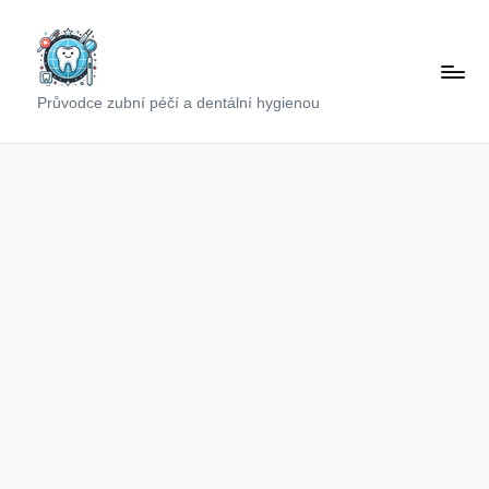
Skip
to
content
Průvodce zubní péčí a dentální hygienou