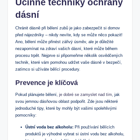
Účinné techniky ochrany
dásní
Chránit dásně při bělení zubů je jako zabezpečit si domov
před nájezdníky – nikdy nevíte, kdy se může něco pokazit!
Ano, bělení může přinést zářivý úsměv, ale je důležité
nezapomínat na zdraví vašich dásní, které může během
procesu trpět. Nejprve si připomeňme několik osvědčených
technik, které vám pomohou udržet vaše dásně v bezpečí,
zatímco si užíváte bělící procedury.
Prevence je klíčová
Pokud plánujete bělení,
je dobré se zamyslet nad tím
, jak
svou jemnou dásňovou oblast podpořit. Zde jsou některé
jednoduché tipy, které by mohly být vašimi spolehlivými
pomocníky:
Ústní voda bez alkoholu:
Při používání bělících
produktů je výhodné vybrat si ústní vodu bez alkoholu,