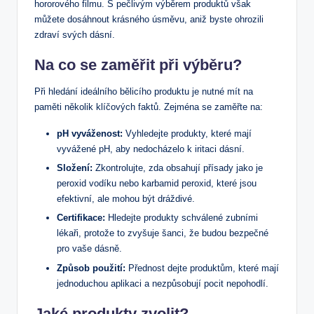
hororového filmu. S pečlivým výběrem produktů však
můžete dosáhnout krásného úsměvu, aniž byste ohrozili
zdraví svých dásní.
Na co
se zaměřit při výběru
?
Při hledání ideálního bělicího produktu je nutné mít na
paměti několik klíčových faktů. Zejména se zaměřte na:
pH vyváženost:
Vyhledejte produkty, které mají
vyvážené pH, aby nedocházelo k iritaci dásní.
Složení:
Zkontrolujte, zda obsahují přísady jako je
peroxid vodíku nebo karbamid peroxid, které jsou
efektivní, ale mohou být dráždivé.
Certifikace:
Hledejte produkty schválené zubními
lékaři, protože to zvyšuje šanci, že budou bezpečné
pro vaše dásně.
Způsob použití:
Přednost dejte produktům, které mají
jednoduchou aplikaci a nezpůsobují pocit nepohodlí.
Jaké produkty zvolit?