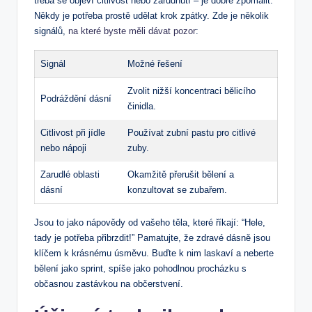
třeba se objeví citlivost nebo zarudnutí – je dobré zpomalit.
Někdy je potřeba prostě udělat krok zpátky. Zde je několik
signálů,
na které byste měli dávat pozor
:
Signál
Možné řešení
Zvolit nižší koncentraci bělicího
Podráždění dásní
činidla.
Citlivost při jídle
Používat zubní pastu pro citlivé
nebo nápoji
zuby.
Zarudlé oblasti
Okamžitě přerušit bělení a
dásní
konzultovat se zubařem.
Jsou to jako nápovědy od vašeho těla, které říkají: “Hele,
tady je potřeba přibrzdit!” Pamatujte, že zdravé dásně jsou
klíčem k krásnému úsměvu. Buďte k nim laskaví a neberte
bělení jako sprint, spíše jako pohodlnou procházku s
občasnou zastávkou na občerstvení.