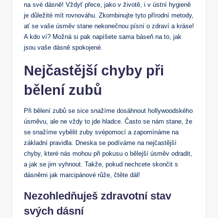
na své dásně! Vždyť přece, jako v životě, i v ústní hygieně
je důležité mít rovnováhu. Zkombinujte tyto přírodní metody,
ať se vaše úsměv stane nekonečnou písní o zdraví a kráse!
A kdo ví? Možná si pak napíšete sama báseň na to, jak
jsou vaše dásně spokojené.
Nejčastější chyby při
bělení zubů
Při bělení zubů se sice snažíme dosáhnout hollywoodského
úsměvu, ale ne vždy to jde hladce. Často se nám stane, že
se snažíme vybělit zuby svépomocí a zapomínáme na
základní pravidla. Dneska se podíváme na nejčastější
chyby, které nás mohou při pokusu o bělejší úsměv odradit,
a jak se jim vyhnout. Takže, pokud nechcete skončit s
dásněmi jak marcipánové růže, čtěte dál!
Nezohledňuješ zdravotní stav
svých dásní