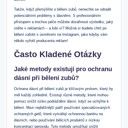
Takže, když přemýšlíte o bělení zubů, nenechte se odradit
potenciálními problémy s dásněmi. S profesionálním
přístupem a trochou péče můžete dosáhnout výsledku, jaký
vidíte v reklamách – a kdo ví? Možná si budete chtít po
bělení zafotit s úsměvem na Instagram, jako kdyby vám
někdo vyfotil producenta reklam!
Často Kladené Otázky
Jaké metody existují pro ochranu
dásní při bělení zubů?
Ochrana dásní při bělení zubů je klíčovým prvkem, který by
měl každý zohlednit. Existují různé metody, které mohou
pomoci snížit riziko podráždění dásní, když se uchýlíte k
bělení. Mezi nejběžnější patří používání
specializovaných
ochranných gelů
, které vytvářejí ochrannou bariéru na
dásních, nebo používání
bělicích produktů s nízkou
koncentrací
peroxidu. Tyto metody umožňují snížit