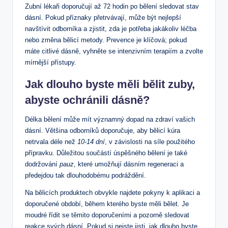
Zubní lékaři doporučují až 72 hodin po bělení sledovat stav
dásní. Pokud příznaky přetrvávají, může být nejlepší
navštívit odborníka a zjistit, zda je potřeba jakákoliv léčba
nebo změna bělicí metody. Prevence je klíčová; pokud
máte citlivé dásně, vyhněte se intenzivním terapiím a zvolte
mírnější přístupy.
Jak dlouho byste měli bělit zuby,
abyste ochránili dásně?
Délka bělení může mít významný dopad na zdraví vašich
dásní. Většina odborníků doporučuje, aby bělicí kúra
netrvala déle než
10-14 dní
, v závislosti na síle použitého
přípravku. Důležitou součástí úspěšného bělení je také
dodržování
pauz
, které umožňují dásním regeneraci a
předejdou tak dlouhodobému podráždění.
Na bělicích produktech obvykle najdete pokyny k aplikaci a
doporučené období, během kterého byste měli bělet. Je
moudré řídit se těmito doporučeními a pozorně sledovat
reakce svých dásní. Pokud si nejste jisti, jak dlouho byste