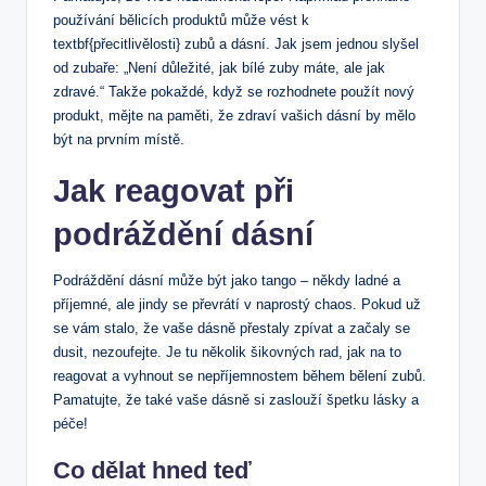
používání bělicích produktů může vést k
textbf{přecitlivělosti} zubů a dásní. Jak jsem jednou slyšel
od zubaře: „Není důležité, jak bílé zuby máte, ale jak
zdravé.“ Takže pokaždé, když se rozhodnete použít nový
produkt, mějte na paměti, že zdraví vašich dásní by mělo
být na prvním místě.
Jak reagovat při
podráždění dásní
Podráždění dásní může být jako tango – někdy ladné a
příjemné, ale jindy se převrátí v naprostý chaos. Pokud už
se vám stalo, že vaše dásně přestaly zpívat a začaly se
dusit, nezoufejte. Je tu několik šikovných rad, jak na to
reagovat a vyhnout se nepříjemnostem během bělení zubů.
Pamatujte, že také vaše dásně si zaslouží špetku lásky a
péče!
Co dělat hned teď