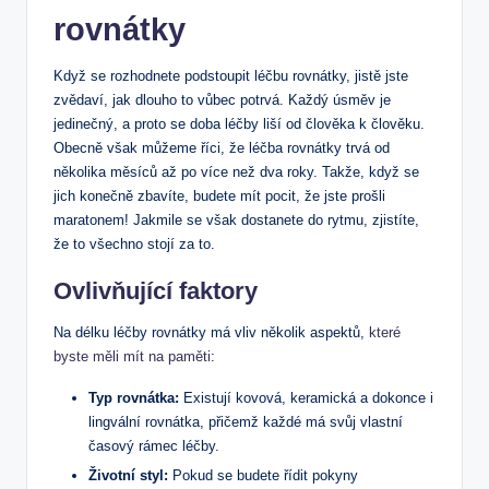
rovnátky
Když se rozhodnete podstoupit léčbu rovnátky, jistě jste
zvědaví, jak dlouho to vůbec potrvá. Každý úsměv je
jedinečný, a proto se doba léčby liší od člověka k člověku.
Obecně však můžeme říci, že léčba rovnátky trvá od
několika měsíců až po více než dva roky. Takže, když se
jich konečně zbavíte, budete mít pocit, že jste prošli
maratonem! Jakmile se však dostanete do rytmu, zjistíte,
že to všechno stojí za to.
Ovlivňující faktory
Na délku léčby rovnátky má vliv několik aspektů,
které
byste měli mít na paměti
:
Typ rovnátka:
Existují kovová, keramická a dokonce i
lingvální rovnátka, přičemž každé má svůj vlastní
časový rámec léčby.
Životní styl:
Pokud se budete řídit pokyny