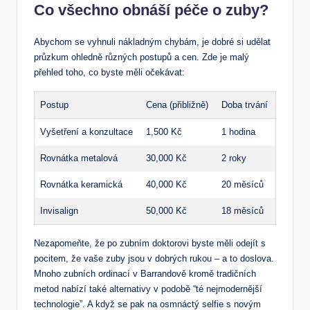
Co všechno obnáší péče o zuby?
Abychom se vyhnuli nákladným chybám, je dobré si udělat
průzkum ohledně různých postupů a cen. Zde je malý
přehled toho, co byste měli očekávat:
Postup
Cena (přibližně)
Doba trvání
Vyšetření a konzultace
1,500 Kč
1 hodina
Rovnátka metalová
30,000 Kč
2 roky
Rovnátka keramická
40,000 Kč
20 měsíců
Invisalign
50,000 Kč
18 měsíců
Nezapomeňte, že po zubním doktorovi byste měli odejít s
pocitem, že vaše zuby jsou v dobrých rukou – a to doslova.
Mnoho zubních ordinací v Barrandově kromě tradičních
metod nabízí také alternativy v podobě “té nejmodernější
technologie”. A když se pak na osmnáctý selfie s novým