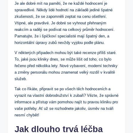
Je ale dobré mít na paměti, že ne každé hodnocení je
spravedlivé. Někdy lidé hodnotí na základě jediné špatné
zkušenosti, že se zapomněli zeptat na cenu ošetření.
Vtipné, ale pravdivé. Je dobré se vyhnout přehnaným
reakcím a raději se podívat na celkový průměr hodnocení.
Pamatujte, že i špičkoví specialisté mají špatný den, a
horizontální úpravy zubů nevždy vyjdou podle plánu.
V některých případech mohou být také recenze příliš staré.
To, jaké jsou kliniky dnes, se může lišit od toho, co bylo
řečeno před několika lety. Nové vybavení, moderní techniky
a změny personálu mohou znamenat velký rozdíl v kvalitě
služeb.
Tak co říkáte, připravit se po všech těch hodnoceních a
vyrazit na vlastní dobrodružství k zubaři? Vězte, že správné
informace a přístup vám pomohou najít tu pravou kliniku pro
vaše potřeby. Ať už se rozhodnete jakoliv, úsměv na tváři
nesmí chybět!
Jak dlouho trvá léčba