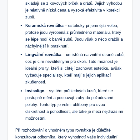
skládají se z kovových brček a drátů. Jejich výhodou
je relativně nízká cena a vysoká efektivita v korekci
zubů.
Keramická rovnátka
– esteticky příjemnější volba,
protože jsou vyrobená z průhledného materiálu, který
se lépe hodí k barvě zubů. Jsou však o něco dražší a
náchylnější k prasknutí.
Lingvální rovnátka
– umístěná na vnitřní straně zubů,
což je činí neviditelnými pro okolí. Tato možnost je
ideální pro ty, kteří si chtějí zachovat estetiku, avšak
vyžaduje specialisty, kteří mají s jejich aplikací
zkušenosti.
Invisalign
– systém průhledných kusů, které se
postupně mění a posouvají zuby do požadované
polohy. Tento typ je velmi oblíbený pro svou
diskrétnost a pohodlnost, ale také je mezi nejdražšími
možnostmi.
Při rozhodování o vhodném typu rovnátka je důležité
konzultovat odborníka, který vyhodnotí vaše individuální