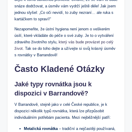
snáze dodržovat, a úsměv vám vydrží ještě déle! Jak jsem
jednou slyšel: „Co oči nevidí, to zuby nezraní… ale ruka s
kartáčkem to spraví!“
Nezapomeňte, že ústní hygiena není jenom o veškerém
úsilí, které vkládáte do péče o své zuby. Je to o vytváření
zdravého životního stylu,
který vás bude provázet po celý
život
. Tak se do toho dejte a užívejte si svůj krásný úsměv
s rovnátky v Barrandově!
Často Kladené Otázky
Jaké typy rovnátka jsou k
dispozici v Barrandově?
V Barrandově, stejně jako v celé České republice, je k
dispozici několik typů rovnátka, která lze přizpůsobit
individuálním potřebám pacienta. Mezi nejběžnější patří:
Metalická rovnátka
– tradiční a nejčastěji používaná,