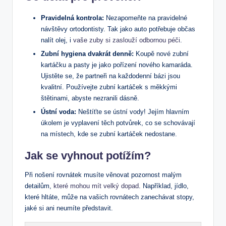
Pravidelná kontrola:
Nezapomeňte na pravidelné
návštěvy ortodontisty. Tak jako auto potřebuje občas
nalít olej, i
vaše zuby si zaslouží odbornou péči
.
Zubní hygiena dvakrát denně:
Koupě nové zubní
kartáčku a pasty je jako pořízení nového kamaráda.
Ujistěte se, že partneři na každodenní bázi jsou
kvalitní. Používejte zubní kartáček s měkkými
štětinami, abyste nezranili dásně.
Ústní voda:
Neštíťte se ústní vody! Jejím hlavním
úkolem je vyplavení těch potvůrek, co se schovávají
na místech, kde se zubní kartáček nedostane.
Jak se vyhnout potížím?
Při nošení rovnátek musíte věnovat pozornost malým
detailům,
které mohou mít velký dopad
. Například, jídlo,
které hltáte, může na vašich rovnátech zanechávat stopy,
jaké si ani neumíte představit.