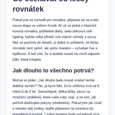
rovnátek
Pokud jste se rozhodli pro rovnátka, připravte se na zcela
novou etapu ve vašem životě. Ať už se jedná o klasická
kovová rovnátka, průhledné dlahy, nebo dokonce self-
ligating, každá volba přináší své vlastní výhody a výzvy.
Než se pustíme do detailů, je dobré si uvědomit, že léčba
rovnátek není sprint, ale spíše maraton – vyžaduje čas a
trpělivost. A teď víte, že si budete muset na chvíli odpustit
jídla, která milujete.
Jak dlouho to všechno potrvá?
Možná se ptáte: „Jak dlouho budu muset snášet tenhle
drátěný úsměv?“ No, já bych řekl, že to většinou trvá od 6
měsíců do 2 let. Samozřejmě, délka léčby závisí na
množství problémů, které vaše zuby mají, a na tom, jak
pečlivě dodržujete pokyny ortodontisty. Pokud jste jak císař
a nemáte rádi změny, buďte připraveni na investice do
pravidelných kontrol. I zubní hygiena bude vyžadovat více