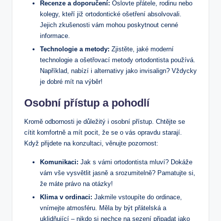
Recenze a doporučení:
Oslovte přátele, rodinu nebo
kolegy, kteří již ortodontické ošetření absolvovali.
Jejich zkušenosti vám mohou poskytnout cenné
informace.
Technologie a metody:
Zjistěte, jaké moderní
technologie a ošetřovací metody ortodontista používá.
Například, nabízí i alternativy jako invisalign? Vždycky
je dobré mít na výběr!
Osobní přístup a pohodlí
Kromě odbornosti je důležitý i osobní přístup. Chtějte se
cítit komfortně a mít pocit, že se o vás opravdu starají.
Když přijdete na konzultaci, věnujte pozornost:
Komunikaci:
Jak s vámi ortodontista mluví? Dokáže
vám vše vysvětlit jasně a srozumitelně? Pamatujte si,
že máte právo na otázky!
Klima v ordinaci:
Jakmile vstoupíte do ordinace,
vnímejte atmosféru. Měla by být přátelská a
uklidňující – nikdo si nechce na sezení připadat jako