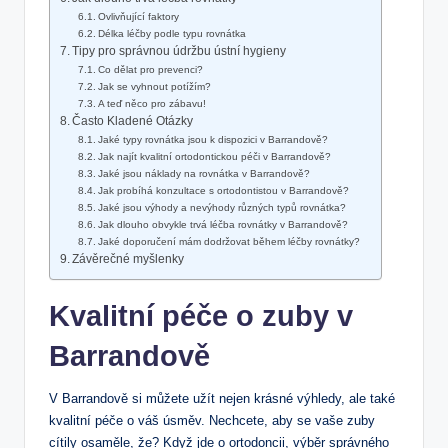
Ovlivňující faktory
Délka léčby podle typu rovnátka
Tipy pro správnou údržbu ústní hygieny
Co dělat pro prevenci?
Jak se vyhnout potížím?
A teď něco pro zábavu!
Často Kladené Otázky
Jaké typy rovnátka jsou k dispozici v Barrandově?
Jak najít kvalitní ortodontickou péči v Barrandově?
Jaké jsou náklady na rovnátka v Barrandově?
Jak probíhá konzultace s ortodontistou v Barrandově?
Jaké jsou výhody a nevýhody různých typů rovnátka?
Jak dlouho obvykle trvá léčba rovnátky v Barrandově?
Jaké doporučení mám dodržovat během léčby rovnátky?
Závěrečné myšlenky
Kvalitní péče o zuby v
Barrandově
V Barrandově si můžete užít nejen krásné výhledy, ale také
kvalitní péče o váš úsměv. Nechcete, aby se vaše zuby
cítily osaměle, že? Když jde o ortodoncii, výběr správného