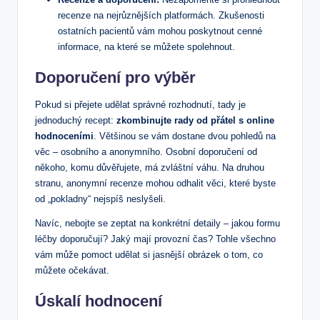
recenze na nejrůznějších platformách. Zkušenosti
ostatních pacientů vám mohou poskytnout cenné
informace, na které se můžete spolehnout.
Doporučení pro výběr
Pokud si přejete udělat správné rozhodnutí, tady je
jednoduchý recept:
zkombinujte rady od přátel s online
hodnoceními
. Většinou se vám dostane dvou pohledů na
věc – osobního a anonymního. Osobní doporučení od
někoho, komu důvěřujete, má zvláštní váhu. Na druhou
stranu, anonymní recenze mohou odhalit věci, které byste
od „pokladny“ nejspíš neslyšeli.
Navíc, nebojte se zeptat na konkrétní detaily – jakou formu
léčby doporučují? Jaký mají provozní čas? Tohle všechno
vám může pomoct udělat si jasnější obrázek o tom, co
můžete očekávat.
Úskalí hodnocení