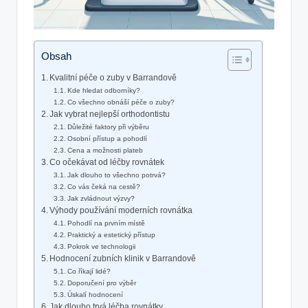
Obsah
Kvalitní péče o zuby v Barrandově
Kde hledat odborníky?
Co všechno obnáší péče o zuby?
Jak vybrat nejlepší orthodontistu
Důležité faktory při výběru
Osobní přístup a pohodlí
Cena a možnosti plateb
Co očekávat od léčby rovnátek
Jak dlouho to všechno potrvá?
Co vás čeká na cestě?
Jak zvládnout výzvy?
Výhody používání moderních rovnátka
Pohodlí na prvním místě
Praktický a estetický přístup
Pokrok ve technologii
Hodnocení zubních klinik v Barrandově
Co říkají lidé?
Doporučení pro výběr
Úskalí hodnocení
Jak dlouho trvá léčba rovnátky