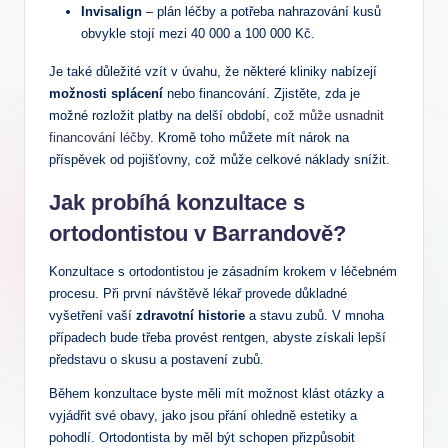
Invisalign
– plán léčby a potřeba nahrazování kusů
obvykle stojí mezi 40 000 a 100 000 Kč.
Je také důležité vzít v úvahu, že některé kliniky nabízejí
možnosti splácení
nebo financování. Zjistěte, zda je
možné rozložit platby na delší období,
což může usnadnit
financování léčby
. Kromě toho můžete mít nárok na
příspěvek od pojišťovny, což může celkové náklady snížit.
Jak probíhá konzultace s
ortodontistou v Barrandově?
Konzultace s ortodontistou je zásadním krokem v léčebném
procesu. Při první návštěvě lékař provede důkladné
vyšetření vaší
zdravotní historie
a stavu zubů. V mnoha
případech bude třeba provést rentgen, abyste získali lepší
představu o skusu a postavení zubů.
Během konzultace byste měli mít možnost klást otázky a
vyjádřit své obavy, jako jsou přání ohledně estetiky a
pohodlí. Ortodontista by měl být schopen přizpůsobit