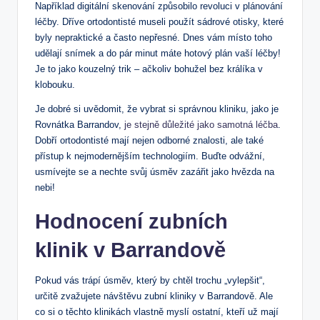
Například digitální skenování způsobilo revoluci v plánování
léčby. Dříve ortodontisté museli použít sádrové otisky, které
byly nepraktické a často nepřesné. Dnes vám místo toho
udělají snímek a do pár minut máte hotový plán vaší léčby!
Je to jako kouzelný trik – ačkoliv bohužel bez králíka v
klobouku.
Je dobré si uvědomit, že vybrat si správnou kliniku, jako je
Rovnátka Barrandov,
je stejně důležité jako samotná léčba
.
Dobří ortodontisté mají nejen odborné znalosti, ale také
přístup k nejmodernějším technologiím. Buďte odvážní,
usmívejte se a nechte svůj úsměv zazářit jako hvězda na
nebi!
Hodnocení zubních
klinik v Barrandově
Pokud vás trápí úsměv, který by chtěl trochu „vylepšit“,
určitě zvažujete návštěvu zubní kliniky v Barrandově. Ale
co si o těchto klinikách vlastně myslí ostatní, kteří už mají