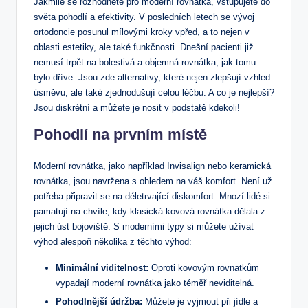
Jakmile se rozhodnete pro moderní rovnátka, vstupujete do
světa pohodlí a efektivity. V posledních letech se vývoj
ortodoncie posunul mílovými kroky vpřed, a to nejen v
oblasti estetiky, ale také funkčnosti. Dnešní pacienti již
nemusí trpět na bolestivá a objemná rovnátka, jak tomu
bylo dříve. Jsou zde alternativy, které nejen zlepšují vzhled
úsměvu, ale také zjednodušují celou léčbu. A co je nejlepší?
Jsou diskrétní a můžete je nosit v podstatě kdekoli!
Pohodlí na prvním místě
Moderní rovnátka, jako například Invisalign nebo keramická
rovnátka, jsou navržena s ohledem na váš komfort. Není už
potřeba připravit se na déletrvající diskomfort. Mnozí lidé si
pamatují na chvíle, kdy klasická kovová rovnátka dělala z
jejich úst bojoviště. S moderními typy si můžete užívat
výhod alespoň několika z těchto výhod:
Minimální viditelnost:
Oproti kovovým rovnatkům
vypadají moderní rovnátka jako téměř neviditelná.
Pohodlnější údržba:
Můžete je vyjmout při jídle a