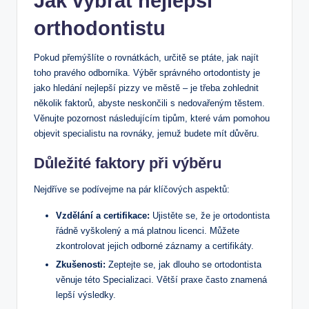
Jak vybrat nejlepší
orthodontistu
Pokud přemýšlíte o rovnátkách, určitě se ptáte, jak najít
toho pravého odborníka. Výběr správného ortodontisty je
jako hledání nejlepší pizzy ve městě – je třeba zohlednit
několik faktorů, abyste neskončili s nedovařeným těstem.
Věnujte pozornost následujícím tipům, které vám pomohou
objevit specialistu na rovnáky, jemuž budete mít důvěru.
Důležité faktory při výběru
Nejdříve se podívejme na pár klíčových aspektů:
Vzdělání a certifikace:
Ujistěte se, že je ortodontista
řádně vyškolený a má platnou licenci. Můžete
zkontrolovat jejich odborné záznamy a certifikáty.
Zkušenosti:
Zeptejte se, jak dlouho se ortodontista
věnuje této Specializaci. Větší praxe často znamená
lepší výsledky.