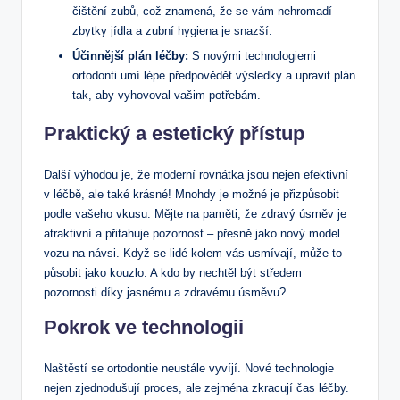
čištění zubů, což znamená, že se vám nehromadí
zbytky jídla a zubní hygiena je snazší.
Účinnější plán léčby:
S novými technologiemi
ortodonti umí lépe předpovědět výsledky a upravit plán
tak, aby vyhovoval vašim potřebám.
Praktický a estetický přístup
Další výhodou je, že moderní rovnátka jsou nejen efektivní
v léčbě, ale také krásné! Mnohdy je možné je přizpůsobit
podle vašeho vkusu. Mějte na paměti, že zdravý úsměv je
atraktivní a přitahuje pozornost – přesně jako nový model
vozu na návsi. Když se lidé kolem vás usmívají, může to
působit jako kouzlo. A kdo by nechtěl být středem
pozornosti díky jasnému a zdravému úsměvu?
Pokrok ve technologii
Naštěstí se ortodontie neustále vyvíjí. Nové technologie
nejen zjednodušují proces, ale zejména zkracují čas léčby.