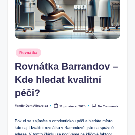
Posted
Rovnátka
in
Rovnátka Barrandov –
Kde hledat kvalitní
péči?
Family Dent Allcare.cz
11 prosince, 2025
No Comments
Posted
by
Pokud se zajímáte o ortodontickou péči a hledáte místo,
kde najít kvalitní rovnátka v Barrandově, jste na správné
adrese. V tomto článku se podíváme na klíčové faktory,