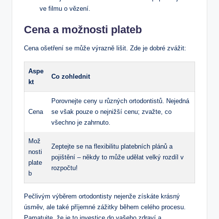
ve filmu o vězení.
Cena a možnosti plateb
Cena ošetření se může výrazně lišit. Zde je dobré zvážit:
Aspe
Co zohlednit
kt
Porovnejte ceny u různých ortodontistů. Nejedná
Cena
se však pouze o nejnižší cenu; zvažte, co
všechno je zahrnuto.
Mož
Zeptejte se na flexibilitu platebních plánů a
nosti
pojištění – někdy to může udělat velký rozdíl v
plate
rozpočtu!
b
Pečlivým výběrem ortodontisty nejenže získáte krásný
úsměv, ale také příjemné zážitky během celého procesu.
Pamatujte, že je to investice do vašeho zdraví a