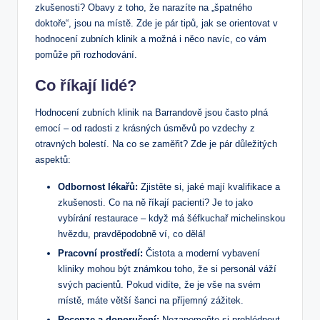
zkušenosti? Obavy z toho, že narazíte na „špatného
doktoře“, jsou na místě. Zde je pár tipů, jak se orientovat v
hodnocení zubních klinik a možná i něco navíc, co vám
pomůže při rozhodování.
Co říkají lidé?
Hodnocení zubních klinik na Barrandově jsou často plná
emocí – od radosti z krásných úsměvů po vzdechy z
otravných bolestí. Na co se zaměřit? Zde je pár důležitých
aspektů:
Odbornost lékařů:
Zjistěte si, jaké mají kvalifikace a
zkušenosti. Co na ně říkají pacienti? Je to jako
vybírání restaurace – když má šéfkuchař michelinskou
hvězdu, pravděpodobně ví, co dělá!
Pracovní prostředí:
Čistota a moderní vybavení
kliniky mohou být známkou toho, že si personál váží
svých pacientů. Pokud vidíte, že je vše na svém
místě, máte větší šanci na příjemný zážitek.
Recenze a doporučení:
Nezapomeňte si prohlédnout