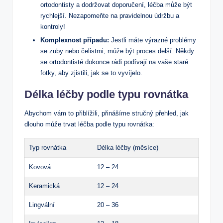
ortodontisty a dodržovat doporučení, léčba může být
rychlejší. Nezapomeňte na pravidelnou údržbu a
kontroly!
Komplexnost případu:
Jestli máte výrazné problémy
se zuby nebo čelistmi, může být proces delší. Někdy
se ortodontisté dokonce rádi podívají na vaše staré
fotky, aby zjistili, jak se to vyvíjelo.
Délka léčby podle typu rovnátka
Abychom vám to přiblížili, přinášíme stručný přehled, jak
dlouho může trvat léčba podle typu rovnátka:
Typ rovnátka
Délka léčby (měsíce)
Kovová
12 – 24
Keramická
12 – 24
Lingvální
20 – 36