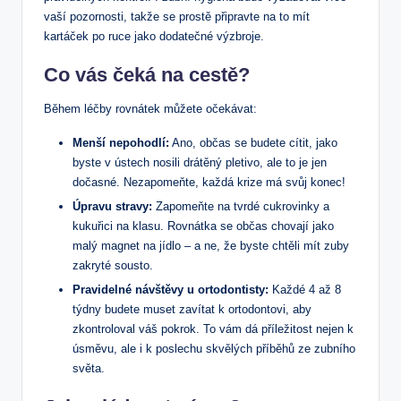
vaší pozornosti, takže se prostě připravte na to mít
kartáček po ruce jako dodatečné výzbroje.
Co vás čeká na cestě?
Během léčby rovnátek můžete očekávat:
Menší nepohodlí:
Ano, občas se budete cítit, jako
byste v ústech nosili drátěný pletivo, ale to je jen
dočasné. Nezapomeňte, každá krize má svůj konec!
Úpravu stravy:
Zapomeňte na tvrdé cukrovinky a
kukuřici na klasu. Rovnátka se občas chovají jako
malý magnet na jídlo – a ne, že byste chtěli mít zuby
zakryté sousto.
Pravidelné návštěvy u ortodontisty:
Každé 4 až 8
týdny budete muset zavítat k ortodontovi, aby
zkontroloval váš pokrok. To vám dá příležitost nejen k
úsměvu, ale i k poslechu skvělých příběhů ze zubního
světa.