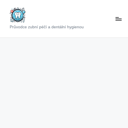
Skip
to
content
Průvodce zubní péčí a dentální hygienou