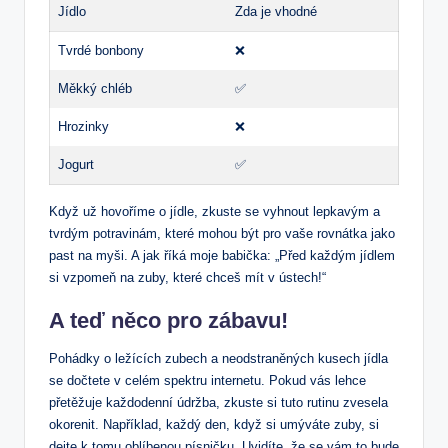
Jídlo
Zda je vhodné
Tvrdé bonbony
❌
Měkký chléb
✅
Hrozinky
❌
Jogurt
✅
Když už hovoříme o jídle, zkuste se vyhnout lepkavým a
tvrdým potravinám, které mohou být pro vaše rovnátka jako
past na myši. A jak říká moje babička: „Před každým jídlem
si vzpomeň na zuby, které chceš mít v ústech!“
A teď něco pro zábavu!
Pohádky o ležících zubech a neodstraněných kusech jídla
se dočtete v celém spektru internetu. Pokud vás lehce
přetěžuje každodenní údržba, zkuste si tuto rutinu zvesela
okorenit. Například, každý den, když si umýváte zuby, si
dejte k tomu oblíbenou písničku. Uvidíte, že se vám to bude