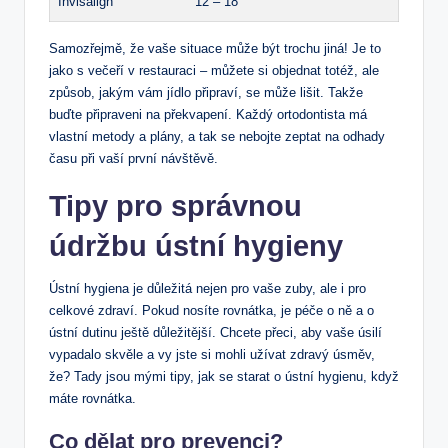
Invisalign
12 – 18
Samozřejmě, že vaše situace může být trochu jiná! Je to
jako s večeří v restauraci – můžete si objednat totéž, ale
způsob, jakým vám jídlo připraví, se může lišit. Takže
buďte připraveni na překvapení. Každý ortodontista má
vlastní metody a plány, a tak se nebojte zeptat na odhady
času při vaší první návštěvě.
Tipy pro správnou
údržbu ústní hygieny
Ústní hygiena je důležitá nejen pro vaše zuby, ale i pro
celkové zdraví. Pokud nosíte rovnátka, je péče o ně a o
ústní dutinu ještě důležitější. Chcete přeci, aby vaše úsilí
vypadalo skvěle a vy jste si mohli užívat zdravý úsměv,
že? Tady jsou mými tipy, jak se starat o ústní hygienu, když
máte rovnátka.
Co dělat pro prevenci?