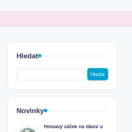
Hledat
Hledat
Novinky
Hnisavý váček na dásni u