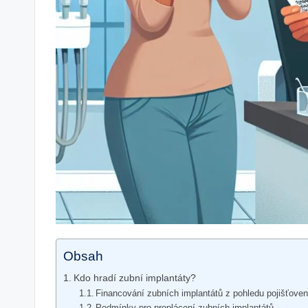
Obsah
Kdo hradí zubní implantáty?
Financování zubních implantátů z pohledu pojišťove
Podmínky pro proplácení zubních implantátů