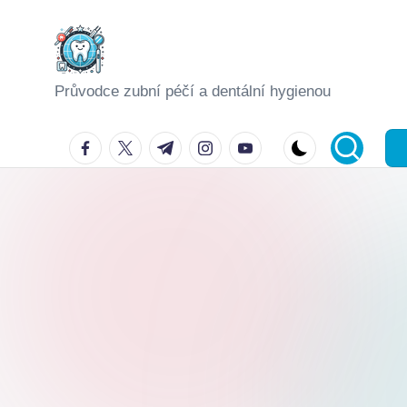
Skip
to
Průvodce zubní péčí a dentální hygienou
content
facebook.com
twitter.com
t.me
instagram.com
youtube.com