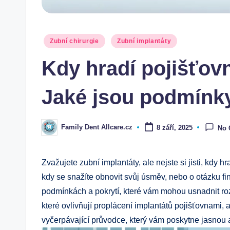
Posted
Zubní chirurgie
Zubní implantáty
in
Kdy hradí pojišťovn
Jaké jsou podmínky
Family Dent Allcare.cz
8 září, 2025
No
Posted
by
Zvažujete zubní implantáty, ale nejste si jisti, kdy 
kdy se snažíte obnovit svůj úsměv, nebo o otázku f
podmínkách a pokrytí, které vám mohou usnadnit r
které ovlivňují proplácení implantátů pojišťovnami, 
vyčerpávající průvodce, který vám poskytne jasnou