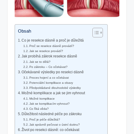
Obsah
Co je resekce dásně a proč je důležitá
Proč se resekce dásně provádí?
Jak se resekce provádí?
Jak probíhá zákrok resekce dásně
Jak se to dělá?
Po zákroku – Co očekávat?
Očekávané výsledky po resekci dásně
Proces hojení a co očekávat
Potenciální komplikace a obavy
Předpokládané dlouhodobé výsledky
Možné komplikace a jak se jim vyhnout
Možné komplikace
Jak se komplikacím vyhnout?
Co říká věda?
Důležitost následné péče po zákroku
Proč je péče důležitá?
Jak správně pečovat o ústní dutinu?
Život po resekci dásně: co očekávat