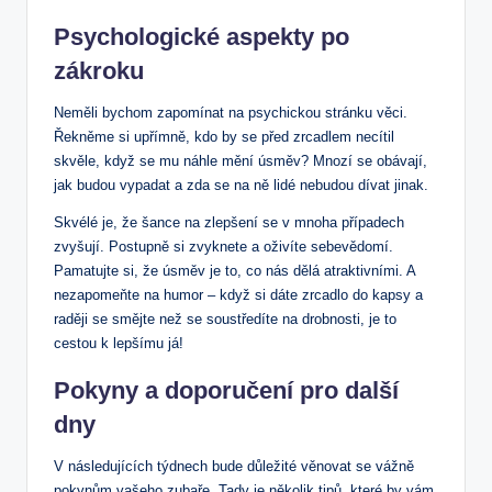
Psychologické aspekty po
zákroku
Neměli bychom zapomínat na psychickou stránku věci.
Řekněme si upřímně, kdo by se před zrcadlem necítil
skvěle, když se mu náhle mění úsměv? Mnozí se obávají,
jak budou vypadat a zda se na ně lidé nebudou dívat jinak.
Skvélé je, že šance na zlepšení se v mnoha případech
zvyšují. Postupně si zvyknete a oživíte sebevědomí.
Pamatujte si, že úsměv je to, co nás dělá atraktivními. A
nezapomeňte na humor – když si dáte zrcadlo do kapsy a
raději se smějte než se soustředíte na drobnosti, je to
cestou k lepšímu já!
Pokyny a doporučení pro další
dny
V následujících týdnech bude důležité věnovat se vážně
pokynům vašeho zubaře. Tady je několik tipů, které by vám