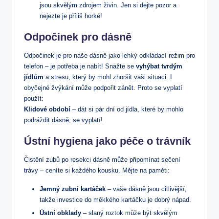
jsou skvělým zdrojem živin. Jen si dejte pozor a
nejezte je příliš horké!
Odpočinek pro dásně
Odpočinek je pro naše dásně jako lehký odkládací režim pro
telefon – je potřeba je nabít! Snažte se
vyhýbat tvrdým
jídlům
a stresu, který by mohl zhoršit vaši situaci. I
obyčejné žvýkání může podpořit zánět. Proto se vyplatí
použít:
Klidové období
– dát si pár dní od jídla, které by mohlo
podráždit dásně, se vyplatí!
Ústní hygiena jako péče o trávník
Čistění zubů po resekci dásně může připomínat sečení
trávy – ceníte si každého kousku. Mějte na paměti:
Jemný zubní kartáček
– vaše dásně jsou citlivější,
takže investice do měkkého kartáčku je dobrý nápad.
Ústní obklady
– slaný roztok může být skvělým