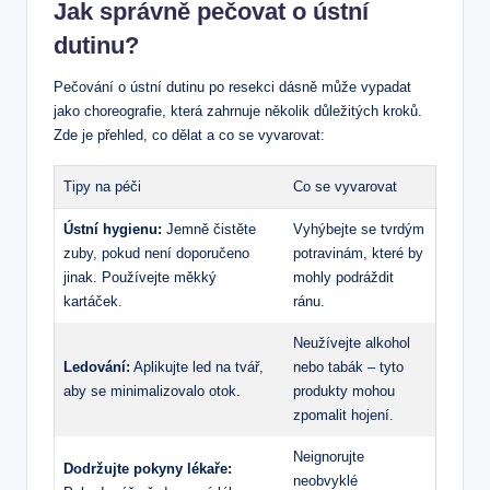
Jak správně pečovat o ústní
dutinu?
Pečování o ústní dutinu po resekci dásně může vypadat
jako choreografie, která zahrnuje několik důležitých kroků.
Zde je přehled, co dělat a co se vyvarovat:
Tipy na péči
Co se vyvarovat
Ústní hygienu:
Jemně čistěte
Vyhýbejte se tvrdým
zuby, pokud není doporučeno
potravinám, které by
jinak. Používejte měkký
mohly podráždit
kartáček.
ránu.
Neužívejte alkohol
Ledování:
Aplikujte led na tvář,
nebo tabák – tyto
aby se minimalizovalo otok.
produkty mohou
zpomalit hojení.
Neignorujte
Dodržujte pokyny lékaře:
neobvyklé