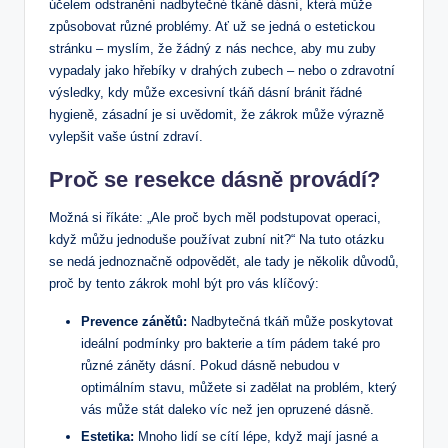
účelem odstranění nadbytečné tkáně dásní, která může
způsobovat různé problémy. Ať už se jedná o estetickou
stránku – myslím, že žádný z nás nechce, aby mu zuby
vypadaly jako hřebíky v drahých zubech – nebo o zdravotní
výsledky, kdy může excesivní tkáň dásní bránit řádné
hygieně, zásadní je si uvědomit, že zákrok může výrazně
vylepšit vaše ústní zdraví.
Proč se resekce dásně provádí?
Možná si říkáte: „Ale proč bych měl podstupovat operaci,
když můžu jednoduše používat zubní nit?“ Na tuto otázku
se nedá jednoznačně odpovědět, ale tady je několik důvodů,
proč by tento zákrok mohl být pro vás klíčový:
Prevence zánětů:
Nadbytečná tkáň může poskytovat
ideální podmínky pro bakterie a tím pádem také pro
různé záněty dásní. Pokud dásně nebudou v
optimálním stavu, můžete si zadělat na problém, který
vás může stát daleko víc než jen opruzené dásně.
Estetika:
Mnoho lidí se cítí lépe, když mají jasné a