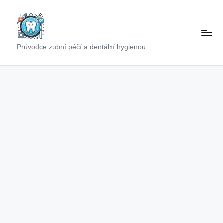
Skip
to
content
Průvodce zubní péčí a dentální hygienou