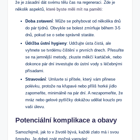
že je zásadní dát svému tělu čas na regeneraci. Zde je
několik aspektů,
které byste měli mít na paměti
:
Doba zotavení
: Může se pohybovat od několika dnů
do pár týdnů. Obvykle se bolest zmírňuje během 3-5
dnů, pokud se o sebe správně staráte.
Údržba ústní hygieny
: Udržujte ústa čistá, ale
vyhnete se tvrdému čištění v prvních dnech. Přesuňte
se na jemnější metody, zkuste měkčí kartáček, nebo
dokonce pár dní investujte do ústní vody s léčebnými
přísadami.
Stravování
: Umluvte si přítele, který vám přinese
polévku, protože na křupavé nebo příliš horké jídlo
zapomeňte, minimálně na pár dní. A nezapomeňte, že
mráz nebo gelové pytlíčky dokážou udělat kouzlo pro
vaši úlevu.
Potenciální komplikace a obavy
Samozřejmě, jak to v životě bývá, každé zlato má i svou
šmouhu. Je dobré znát možná varování: