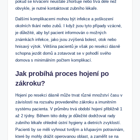
pokud se krvácení neustále zhoršuje nebo trvá déle než
obvykle, je nutné kontaktovat zubního lékaře.
Dalšími komplikacemi mohou být infekce a poškození
okolních tkání nebo zubů. I když jsou tyto případy vzácné,
je důležité, aby byl pacient informován o možných
známkách infekce, jako jsou zvýšená bolest, otok nebo
hnisavý výtok. Většina pacientů je však po resekci dásně
schopna jezdit domů a zotavovat se v pohodlí svého
domova s minimálním počtem komplikací.
Jak probíhá proces hojení po
zákroku?
Hojení po resekci dásně může trvat různé množství času v
závislosti na rozsahu provedeného zákroku a imunitním
systému pacienta. V průměru trvá období hojení přibližně 1
až 2 týdny. Během této doby je důležité dodržovat rady
zubního lékaře ohledně ústní hygieny a dietních zvyklostí.
Pacienti by se měli vyhnout tvrdým a křupavým potravinám,
které by mohly drážit operovanou oblast, a zaměřit se na