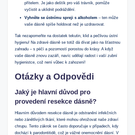
přítelem. Je jako deštík pro váš trávník, pomůže
vyčistit a uklidnit podráždění.
Vyhněte se ústnímu spreji s alkoholem
– ten může
vaše dásně spíše holdovat než je uzdravovat.
Tak nezapomeňte na dostatek tekutin, klid a pečlivou ústní
hygienu! Na zdravé dásně se totiž dá dívat jako na šťastnou
zahradu – s péčí a pozorností porostou do krásy. A když
vaše dásně znovu zazáří, navíc udělají radost i vaší zubní
hygienistce, což není vůbec k zahození!
Otázky a Odpovědi
Jaký je hlavní důvod pro
provedení resekce dásně?
Hlavním důvodem resekce dásně je odstranění infekčních
nebo zánětlivých tkání, které mohou ohrožovat naše zdraví
chrupu. Tento zákrok se často doporučuje v případech, kdy
dochází k parodontitidě, což je vážné onemocnění dásní. V