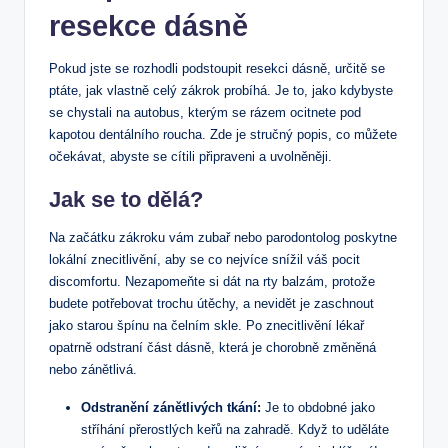
resekce dásně
Pokud jste se rozhodli podstoupit resekci dásně, určitě se
ptáte, jak vlastně celý zákrok probíhá. Je to, jako kdybyste
se chystali na autobus, kterým se rázem ocitnete pod
kapotou dentálního roucha. Zde je stručný popis, co můžete
očekávat, abyste se cítili připraveni a uvolněněji.
Jak se to dělá?
Na začátku zákroku vám zubař nebo parodontolog poskytne
lokální znecitlivění, aby se co nejvíce snížil váš pocit
discomfortu. Nezapomeňte si dát na rty balzám, protože
budete potřebovat trochu útěchy, a nevidět je zaschnout
jako starou špínu na čelním skle. Po znecitlivění lékař
opatrně odstraní část dásně, která je chorobně změněná
nebo zánětlivá.
Odstranění zánětlivých tkání:
Je to obdobné jako
stříhání přerostlých keřů na zahradě. Když to uděláte