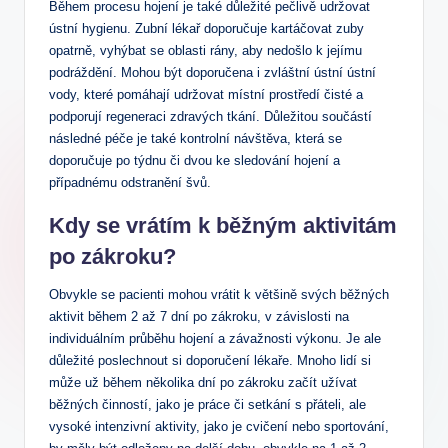
Během procesu hojení je také důležité pečlivě udržovat
ústní hygienu. Zubní lékař doporučuje kartáčovat zuby
opatrně, vyhýbat se oblasti rány, aby nedošlo k jejímu
podráždění. Mohou být doporučena i zvláštní ústní ústní
vody, které pomáhají udržovat místní prostředí čisté a
podporují regeneraci zdravých tkání. Důležitou součástí
následné péče je také kontrolní návštěva, která se
doporučuje po týdnu či dvou ke sledování hojení a
případnému odstranění švů.
Kdy se vrátím k běžným aktivitám
po zákroku?
Obvykle se pacienti mohou vrátit k většině svých běžných
aktivit během 2 až 7 dní po zákroku, v závislosti na
individuálním průběhu hojení a závažnosti výkonu. Je ale
důležité poslechnout si doporučení lékaře. Mnoho lidí si
může už během několika dní po zákroku začít užívat
běžných činností, jako je práce či setkání s přáteli, ale
vysoké intenzivní aktivity, jako je cvičení nebo sportování,