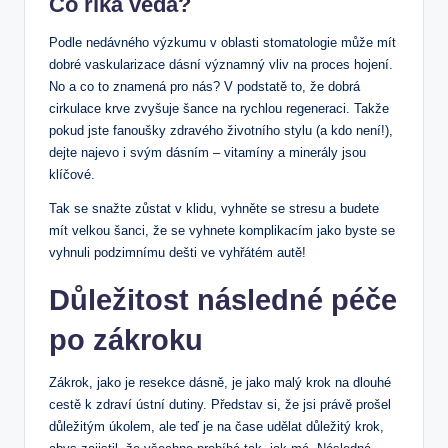
Co říká věda?
Podle nedávného výzkumu v oblasti stomatologie může mít
dobré vaskularizace dásní významný vliv na proces hojení.
No a co to znamená pro nás? V podstatě to, že dobrá
cirkulace krve zvyšuje šance na rychlou regeneraci. Takže
pokud jste fanoušky zdravého životního stylu (a kdo není!),
dejte najevo i svým dásním – vitamíny a minerály jsou
klíčové.
Tak se snažte zůstat v klidu, vyhněte se stresu a budete
mít velkou šanci, že se vyhnete komplikacím jako byste se
vyhnuli podzimnímu dešti ve vyhřátém autě!
Důležitost následné péče
po zákroku
Zákrok, jako je resekce dásně, je jako malý krok na dlouhé
cestě k zdraví ústní dutiny. Představ si, že jsi právě prošel
důležitým úkolem, ale teď je na čase udělat důležitý krok,