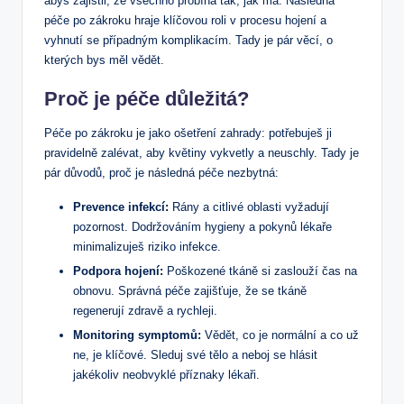
abys zajistil, že všechno probíhá tak, jak má. Následná
péče po zákroku hraje klíčovou roli v procesu hojení a
vyhnutí se případným komplikacím. Tady je pár věcí, o
kterých bys měl vědět.
Proč je péče důležitá?
Péče po zákroku je jako ošetření zahrady: potřebuješ ji
pravidelně zalévat, aby květiny vykvetly a neuschly. Tady je
pár důvodů, proč je následná péče nezbytná:
Prevence infekcí:
Rány a citlivé oblasti vyžadují
pozornost. Dodržováním hygieny a pokynů lékaře
minimalizuješ riziko infekce.
Podpora hojení:
Poškozené tkáně si zaslouží čas na
obnovu. Správná péče zajišťuje, že se tkáně
regenerují zdravě a rychleji.
Monitoring symptomů:
Vědět, co je normální a co už
ne, je klíčové. Sleduj své tělo a neboj se hlásit
jakékoliv neobvyklé příznaky lékaři.