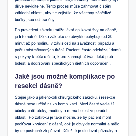
dříve neviditelné. Tento proces může zahrnovat čištění
základní oblasti, aby se zajistilo, že všechny zánětlivé
buňky jsou odstraněny.
Po provedení zákroku může lékař aplikovat švy na dásně,
je-li to nutné. Délka zákroku se obvykle pohybuje od 30
minut až po hodinu, v závislosti na závažnosti případu a
počtu odstraňovaných tkání. Pacienti často odcházejí domů
s pokyny k péči o ústa, které zahrnují užívání léků proti
bolesti a dodržování specifických dietních doporučení.
Jaké jsou možné komplikace po
resekci dásně?
Stejně jako u jakéhokoli chirurgického zákroku, i resekce
dásně nese určité riziko komplikací. Mezi časté vedlejší
účinky patří otoky, modřiny a mírná bolest voperační
oblasti. Po zákroku je také možné, že by pacient mohl
pociťovat krvácení z dásní, což je obvykle normální a mělo
by se postupně zlepšovat. Důležité je sledovat příznaky a