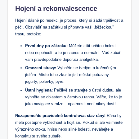
Hojení a rekonvalescence
Hojení dásně po resekci je proces, který si žádá trpělivost a
péči. Obzvlášť na začátku si připravte vaši „běžeckou“
trasu, protože:
První dny po zákroku:
Můžete cítit určitou bolest
nebo nepohodlí, a to je naprosto normální. Váš zubař
vám pravděpodobně doporučí analgetika.
Omezení stravy:
Vyhněte se tvrdým a kořeněným
jídlům. Místo toho zkuste jíst měkké potraviny –
jogurty, polévky, pyré.
Ústní hygiena:
Pečlivě se starejte o ústní dutinu, ale
vyhněte se oblastem s čerstvou ranou. Věřte, že to je
jako navigace v mlze – opatrnosti není nikdy dost!
Nezapomeňte pravidelně kontrolovat stav rány!
Rána by
měla postupně vyblednout a hojit se. Pokud si ale všimnete
výrazného otoku, hnisu nebo silné bolesti, neváhejte a
kontaktujte svého zubaře.