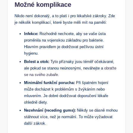
Možné komplikace
Nikdo není dokonalý, a to platí i pro lékařské zákroky. Zde
je několik komplikací, které byste měli mít na paměti:
Infekce:
Rozhodně nechcete, aby se vaše ústa
proměnila na vojenskou základnu pro bakterie.
Hlavním pravidlem je dodržovat pečlivou ústní
hygienu.
Bolest a otok:
Tyto příznaky jsou téměř očekávané,
ale pokud se stanou neúnosnými, neváhejte a
obraťte
se na svého zubaře
.
Minimální funkční porucha:
Při špatném hojení
může docházet k problémům s žvýkáním nebo
mluvením. Je dobré dodržovat doporučení lékaře
ohledně diety.
Nezehnání (receding gums):
Někdy se dásně mohou
stáhnout více, než je normální. To může vyžadovat
další zákrok.