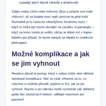
vypadají jejich dásně zdravěji a atraktivněji.
Zalijte vodou citrón nebo mrkvový džus a oslavte své malé
vítězství, až se budete moci opět usmívat na plné kolo!
Rozhodně je to cesta ke zdravějšímu životnímu stylu, i
když to může být trochu drsnější na začátku. A pamatujte, i
když na konci tunelu je světlo, občas je dobré mít v kapse
baterku pro případ, že byste narazili na nějaké to zoubkové
překvapení.
Možné komplikace a jak
se jim vyhnout
Resekce dásně je postup, který s sebou může nést některé
nečekané komplikace. Než se však vrhneme na to, co
všechno si můžete přivodit, pojďme si říct, jak se jim
vyhnout. Abyste si po zákroku mohli vychutnat váš oblíbený
guláš bez zbytečných bolestí, udělejte maximum pro
prevenci!