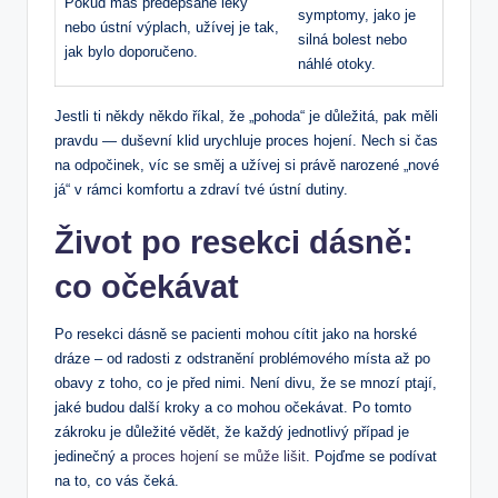
Pokud máš předepsané léky
symptomy, jako je
nebo ústní výplach, užívej je tak,
silná bolest nebo
jak bylo doporučeno.
náhlé otoky.
Jestli ti někdy někdo říkal, že „pohoda“ je důležitá, pak měli
pravdu — duševní klid urychluje proces hojení. Nech si čas
na odpočinek, víc se směj a užívej si právě narozené „nové
já“ v rámci komfortu a zdraví tvé ústní dutiny.
Život po resekci dásně:
co očekávat
Po resekci dásně se pacienti mohou cítit jako na horské
dráze – od radosti z odstranění problémového místa až po
obavy z toho, co je před nimi. Není divu, že se mnozí ptají,
jaké budou další kroky a co mohou očekávat. Po tomto
zákroku je důležité vědět, že každý jednotlivý případ je
jedinečný a
proces hojení se může lišit
. Pojďme se podívat
na to, co vás čeká.