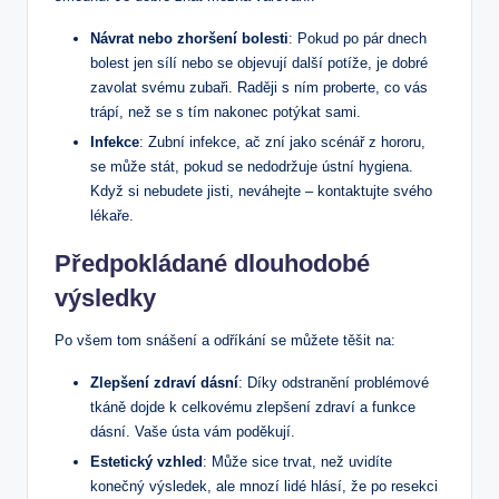
Návrat nebo zhoršení bolesti
: Pokud po pár dnech
bolest jen sílí nebo se objevují další potíže, je dobré
zavolat svému zubaři. Raději s ním proberte, co vás
trápí, než se s tím nakonec potýkat sami.
Infekce
: Zubní infekce, ač zní jako scénář z hororu,
se může stát, pokud se nedodržuje ústní hygiena.
Když si nebudete jisti, neváhejte – kontaktujte svého
lékaře.
Předpokládané dlouhodobé
výsledky
Po všem tom snášení a odříkání se můžete těšit na:
Zlepšení zdraví dásní
: Díky odstranění problémové
tkáně dojde k celkovému zlepšení zdraví a funkce
dásní. Vaše ústa vám poděkují.
Estetický vzhled
: Může sice trvat, než uvidíte
konečný výsledek, ale mnozí lidé hlásí, že po resekci