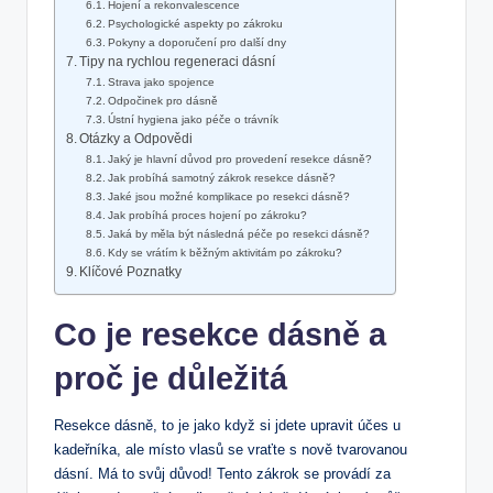
Hojení a rekonvalescence
Psychologické aspekty po zákroku
Pokyny a doporučení pro další dny
Tipy na rychlou regeneraci dásní
Strava jako spojence
Odpočinek pro dásně
Ústní hygiena jako péče o trávník
Otázky a Odpovědi
Jaký je hlavní důvod pro provedení resekce dásně?
Jak probíhá samotný zákrok resekce dásně?
Jaké jsou možné komplikace po resekci dásně?
Jak probíhá proces hojení po zákroku?
Jaká by měla být následná péče po resekci dásně?
Kdy se vrátím k běžným aktivitám po zákroku?
Klíčové Poznatky
Co je resekce dásně a
proč je důležitá
Resekce dásně, to je jako když si jdete upravit účes u
kadeřníka, ale místo vlasů se vraťte s nově tvarovanou
dásní. Má to svůj důvod! Tento zákrok se provádí za