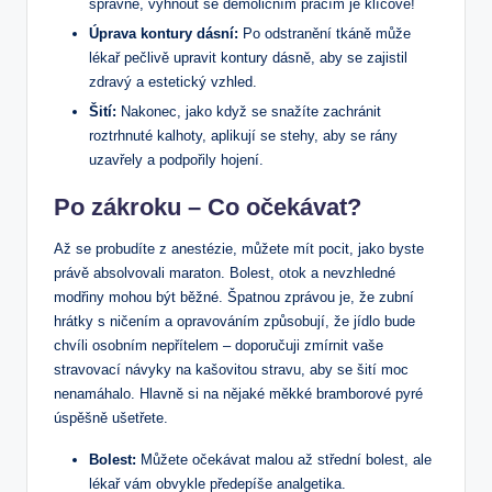
správně, vyhnout se demoličním pracím je klíčové!
Úprava kontury dásní:
Po odstranění tkáně může
lékař pečlivě upravit kontury dásně, aby se zajistil
zdravý a estetický vzhled.
Šití:
Nakonec, jako když se snažíte zachránit
roztrhnuté kalhoty, aplikují se stehy, aby se rány
uzavřely a podpořily hojení.
Po zákroku – Co očekávat?
Až se probudíte z anestézie, můžete mít pocit, jako byste
právě absolvovali maraton. Bolest, otok a nevzhledné
modřiny mohou být běžné. Špatnou zprávou je, že zubní
hrátky s ničením a opravováním způsobují, že jídlo bude
chvíli osobním nepřítelem – doporučuji zmírnit vaše
stravovací návyky na kašovitou stravu, aby se šití moc
nenamáhalo. Hlavně si na nějaké měkké bramborové pyré
úspěšně ušetřete.
Bolest:
Můžete očekávat malou až střední bolest, ale
lékař vám obvykle předepíše analgetika.