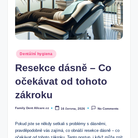
Posted
Dentální hygiena
in
Resekce dásně – Co
očekávat od tohoto
zákroku
Family Dent Allcare.cz
16 června, 2026
No Comments
Posted
by
Pokud jste se někdy setkali s problémy s dásněmi,
pravděpodobně vás zajímá, co obnáší resekce dásně – co
očekávat od tohoto zákroku. Tento postup, i když může znít