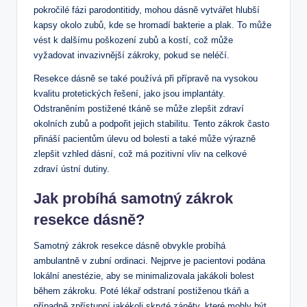
pokročilé fázi parodontitidy, mohou dásně vytvářet hlubší
kapsy okolo zubů, kde se hromadí bakterie a plak. To může
vést k dalšímu poškození zubů a kostí, což může
vyžadovat invazivnější zákroky, pokud se neléčí.
Resekce dásně se také používá při přípravě na vysokou
kvalitu protetických řešení, jako jsou implantáty.
Odstraněním postižené tkáně se může zlepšit zdraví
okolních zubů a podpořit jejich stabilitu. Tento zákrok často
přináší pacientům úlevu od bolesti a také může výrazně
zlepšit vzhled dásní, což má pozitivní vliv na celkové
zdraví ústní dutiny.
Jak probíhá samotný zákrok
resekce dásně?
Samotný zákrok resekce dásně obvykle probíhá
ambulantně v zubní ordinaci. Nejprve je pacientovi podána
lokální anestézie, aby se minimalizovala jakákoli bolest
během zákroku. Poté lékař odstraní postiženou tkáň a
případně zpřístupní jakékoli skryté záněty, které mohly být