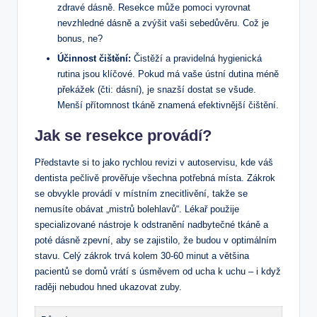
zdravé dásně. Resekce může pomoci vyrovnat
nevzhledné dásně a zvýšit vaši sebedůvěru. Což je
bonus, ne?
Účinnost čištění:
Čistěží a pravidelná hygienická
rutina jsou klíčové. Pokud má vaše ústní dutina méně
překážek (čti: dásní), je snazší dostat se všude.
Menší přítomnost tkáně znamená efektivnější čištění.
Jak se resekce provádí?
Představte si to jako rychlou revizi v autoservisu, kde váš
dentista pečlivě prověřuje všechna potřebná místa. Zákrok
se obvykle provádí v místním znecitlivění, takže se
nemusíte obávat „mistrů bolehlavů“. Lékař použije
specializované nástroje k odstranění nadbytečné tkáně a
poté dásně zpevní, aby se zajistilo, že budou v optimálním
stavu. Celý zákrok trvá kolem 30-60 minut a většina
pacientů se domů vrátí s úsměvem od ucha k uchu – i když
raději nebudou hned ukazovat zuby.