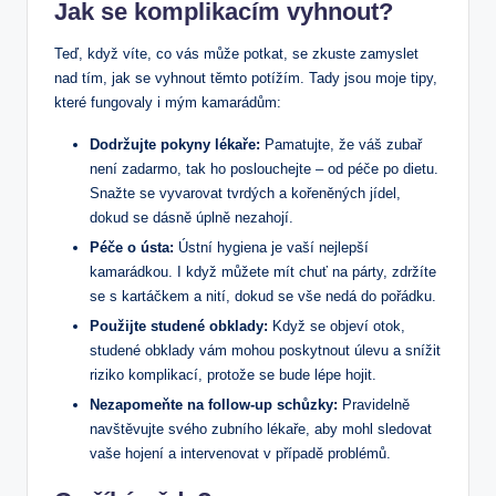
Jak se komplikacím vyhnout?
Teď, když víte, co vás může potkat, se zkuste zamyslet
nad tím, jak se vyhnout těmto potížím. Tady jsou moje tipy,
které fungovaly i mým kamarádům:
Dodržujte pokyny lékaře:
Pamatujte, že váš zubař
není zadarmo, tak ho poslouchejte – od péče po dietu.
Snažte se vyvarovat tvrdých a kořeněných jídel,
dokud se dásně úplně nezahojí.
Péče o ústa:
Ústní hygiena je vaší nejlepší
kamarádkou. I když můžete mít chuť na párty, zdržíte
se s kartáčkem a nití, dokud se vše nedá do pořádku.
Použijte studené obklady:
Když se objeví otok,
studené obklady vám mohou poskytnout úlevu a snížit
riziko komplikací, protože se bude lépe hojit.
Nezapomeňte na follow-up schůzky:
Pravidelně
navštěvujte svého zubního lékaře, aby mohl sledovat
vaše hojení a intervenovat v případě problémů.