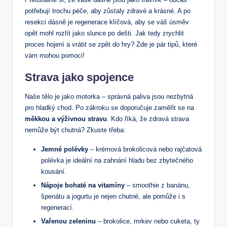
potřebují trochu péče, aby zůstaly zdravé a krásné. A po
resekci dásně je regenerace klíčová, aby se váš úsměv
opět mohl rozlít jako slunce po dešti. Jak tedy zrychlit
proces hojení a vrátit se zpět do hry? Zde je pár tipů, které
vám mohou pomoci!
Strava jako spojence
Naše tělo je jako motorka – správná paliva jsou nezbytná
pro hladký chod. Po zákroku se doporučuje zaměřit se na
měkkou a výživnou stravu
. Kdo říká, že zdravá strava
nemůže být chutná? Zkuste třeba:
Jemné polévky
– krémová brokolicová nebo rajčatová
polévka je ideální na zahnání hladu bez zbytečného
kousání.
Nápoje bohaté na vitamíny
– smoothie z banánu,
špenátu a jogurtu je nejen chutné, ale pomůže i s
regenerací.
Vařenou zeleninu
– brokolice, mrkev nebo cuketa, ty