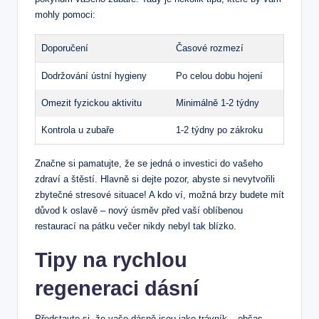
mohly pomoci:
Doporučení
Časové rozmezí
Dodržování ústní hygieny
Po celou dobu hojení
Omezit fyzickou aktivitu
Minimálně 1-2 týdny
Kontrola u zubaře
1-2 týdny po zákroku
Značne si pamatujte, že se jedná o investici do vašeho
zdraví a štěstí. Hlavně si dejte pozor, abyste si nevytvořili
zbytečné stresové situace! A kdo ví, možná brzy budete mít
důvod k oslavě – nový úsměv před vaší oblíbenou
restaurací na pátku večer nikdy nebyl tak blízko.
Tipy na rychlou
regeneraci dásní
Představte si, že vaše dásně jsou jako trávník – občas