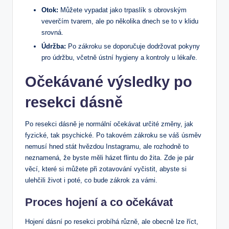
Otok:
Můžete vypadat jako trpaslík s obrovským
veverčím tvarem, ale po několika dnech se to v klidu
srovná.
Údržba:
Po zákroku se doporučuje dodržovat pokyny
pro údržbu, včetně ústní hygieny a kontroly u lékaře.
Očekávané výsledky po
resekci dásně
Po resekci dásně je normální očekávat určité změny, jak
fyzické, tak psychické. Po takovém zákroku se váš úsměv
nemusí hned stát hvězdou Instagramu, ale rozhodně to
neznamená, že byste měli házet flintu do žita. Zde je pár
věcí, které si můžete při zotavování vyčistit, abyste si
ulehčili život i poté, co bude zákrok za vámi.
Proces hojení a co očekávat
Hojení dásní po resekci probíhá různě, ale obecně lze říct,