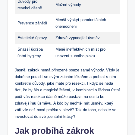
Důvody pro
Možné výhody
resekci dásně
Menší výskyt parodontálních
Prevence zánětů
onemocnění
Estetické úpravy
Zdravě vypadající úsměv
Snazší údržba
Méně ineffektivních míst pro
ústní hygieny
usazení zubního plaku
Jasně, zákrok nemá přirozeně pouze samé výhody. Vždy je
dobré se poradit se svým zubním lékařem a probrat s ním
konkrétní důvody, jaké máte pro resekci. I když se nedá
říct, že by šlo o magické řešení, v kombinaci s řádnou ústní
péčí vás resekce dásně může postavit na cestu ke
zdravějšímu úsměvu. A kdo by nechtěl mít úsměv, který
září víc než nová pračka v slevě? Tak do toho, nebojte se
investovat do své „dentální krásy“!
Jak probíhá zákrok