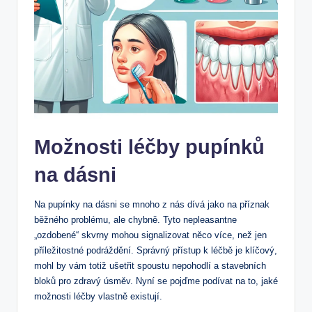
Možnosti léčby pupínků
na dásni
Na pupínky na dásni se mnoho z nás dívá jako na příznak
běžného problému, ale chybně. Tyto nepleasantne
„ozdobené“ skvrny mohou signalizovat něco více, než jen
příležitostné podráždění. Správný přístup k léčbě je klíčový,
mohl by vám totiž ušetřit spoustu nepohodlí a stavebních
bloků pro zdravý úsměv. Nyní se pojďme podívat na to, jaké
možnosti léčby vlastně existují.