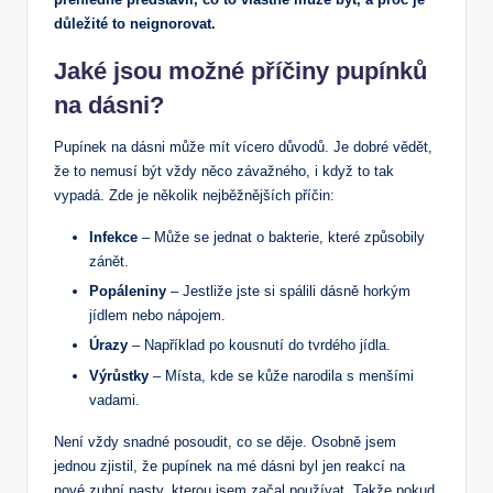
důležité to neignorovat.
Jaké jsou možné příčiny pupínků
na dásni?
Pupínek na dásni může mít vícero důvodů. Je dobré vědět,
že to nemusí být vždy něco závažného, i když to tak
vypadá. Zde je několik nejběžnějších příčin:
Infekce
– Může se jednat o bakterie, které způsobily
zánět.
Popáleniny
– Jestliže jste si spálili dásně horkým
jídlem nebo nápojem.
Úrazy
– Například po kousnutí do tvrdého jídla.
Výrůstky
– Místa, kde se kůže narodila s menšími
vadami.
Není vždy snadné posoudit, co se děje. Osobně jsem
jednou zjistil, že pupínek na mé dásni byl jen reakcí na
nové zubní pasty, kterou jsem začal používat. Takže pokud