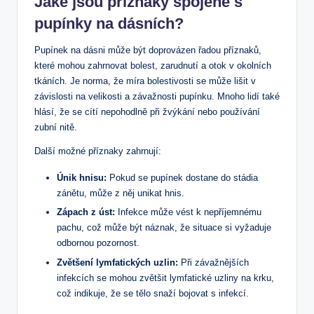
Jaké jsou příznaky spojené s
pupínky na dásních?
Pupínek na dásni může být doprovázen řadou příznaků,
které mohou zahrnovat bolest, zarudnutí a otok v okolních
tkáních. Je norma, že míra bolestivosti se může lišit v
závislosti na velikosti a závažnosti pupínku. Mnoho lidí také
hlásí, že se cítí nepohodlně při žvýkání nebo používání
zubní nitě.
Další možné příznaky zahrnují:
Únik hnisu:
Pokud se pupínek dostane do stádia
zánětu, může z něj unikat hnis.
Zápach z úst:
Infekce může vést k nepříjemnému
pachu, což může být náznak, že situace si vyžaduje
odbornou pozornost.
Zvětšení lymfatických uzlin:
Při závažnějších
infekcích se mohou zvětšit lymfatické uzliny na krku,
což indikuje, že se tělo snaží bojovat s infekcí.