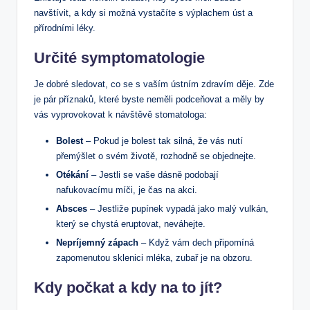
navštívit, a kdy si možná vystačíte s výplachem úst a
přírodními léky.
Určité symptomatologie
Je dobré sledovat, co se s vaším ústním zdravím děje. Zde
je pár příznaků, které byste neměli podceňovat a měly by
vás vyprovokovat k návštěvě stomatologa:
Bolest
– Pokud je bolest tak silná, že vás nutí
přemýšlet o svém životě, rozhodně se objednejte.
Otékání
– Jestli se vaše dásně podobají
nafukovacímu míči, je čas na akci.
Absces
– Jestliže pupínek vypadá jako malý vulkán,
který se chystá eruptovat, neváhejte.
Nepríjemný zápach
– Když vám dech připomíná
zapomenutou sklenici mléka, zubař je na obzoru.
Kdy počkat a kdy na to jít?