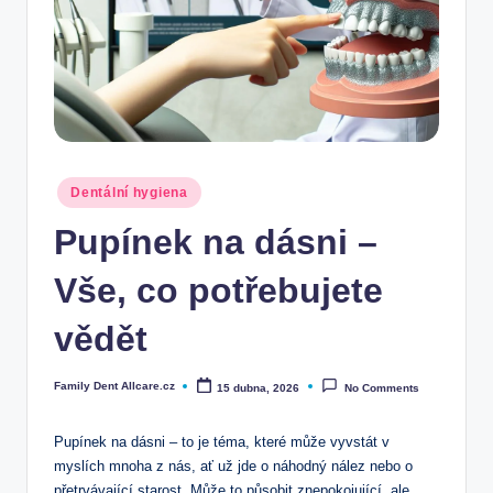
Posted
Dentální hygiena
in
Pupínek na dásni –
Vše, co potřebujete
vědět
Family Dent Allcare.cz
15 dubna, 2026
No Comments
Posted
by
Pupínek na dásni – to je téma, které může vyvstát v
myslích mnoha z nás, ať už jde o náhodný nález nebo o
přetrvávající starost. Může to působit znepokojující, ale