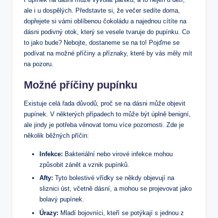
ale i u dospělých. Představte si, že večer sedíte doma,
dopřejete si vámi oblíbenou čokoládu a najednou cítíte na
dásni podivný otok, který se vesele tvaruje do pupínku. Co
to jako bude? Nebojte, dostaneme se na to! Pojďme se
podívat na možné příčiny a příznaky, které by vás měly mít
na pozoru.
Možné příčiny pupínku
Existuje celá řada důvodů, proč se na dásni může objevit
pupínek. V některých případech to může být úplně benigní,
ale jindy je potřeba věnovat tomu více pozornosti. Zde je
několik běžných příčin:
Infekce:
Bakteriální nebo virové infekce mohou
způsobit zánět a vznik pupínků.
Afty:
Tyto bolestivé vřídky se někdy objevují na
sliznici úst, včetně dásní, a mohou se projevovat jako
bolavý pupínek.
Úrazy:
Mladí bojovníci, kteří se potýkají s jednou z