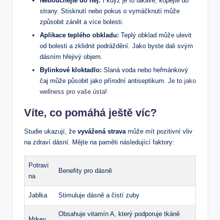
Nebouchejte do něj:
I když je to lákavé, kopejte do
strany. Stisknutí nebo pokus o vymáčknutí může
způsobit zánět a více bolesti.
Aplikace teplého obkladu:
Teplý obklad může ulevit
od bolesti a zklidnit podráždění. Jako byste dali svým
dásním hřejivý objem.
Bylinkové kloktadlo:
Slaná voda nebo heřmánkový
čaj může působit jako přírodní antiseptikum. Je to
jako
wellness pro vaše ústa
!
Víte, co pomáhá ještě víc?
Studie ukazují, že
vyvážená strava
může mít pozitivní vliv
na zdraví dásní. Mějte na paměti následující faktory:
Potravi
Benefity pro dásně
na
Jablka
Stimuluje dásně a čistí zuby
Obsahuje vitamín A, který podporuje tkáně
Mrkev