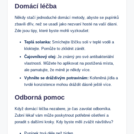
Domácí léčba
Někdy stačí jednoduché domácí metody, abyste se pupínků
zbavili dřív, než se usadí jako nezvaní hosté na vaší dásni.
Zde jsou tipy, které byste mohli vyzkoušet:
Teplá solanka:
Smíchejte lžičku soli v teplé vodě a
kloktejte. Pomůže to zklidnit zánět.
Čajovníkový olej:
Je známý pro své antibakteriální
vlastnosti. Můžete ho aplikovat na postižená místa,
ale pamatujte, že méně je někdy více.
Vyhněte se dráždivým potravinám:
Kořeněná jídla a
tvrdé konzistence mohou dráždit dásně ještě více.
Odborná pomoc
Když domácí léčba nezabere, je čas zavolat odborníka.
Zubní lékař vám může poskytnout potřebné ošetření a
poradit s dalšími kroky. Kdy byste měli zvážit návštěvu?
Pupínek trvá déle než týden.