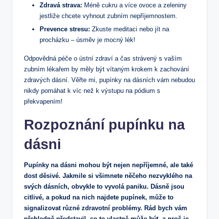
Zdravá strava:
Méně cukru a více ovoce a zeleniny
jestliže chcete vyhnout zubním nepříjemnostem.
Prevence stresu:
Zkuste meditaci nebo jít na
procházku – úsměv je mocný lék!
Odpovědná péče o ústní zdraví a čas strávený s vaším
zubním lékařem by měly být vítaným krokem k zachování
zdravých dásní. Věřte mi, pupínky na dásních vám nebudou
nikdy pomáhat k víc než k výstupu na pódium s
překvapením!
Rozpoznání pupínku na
dásni
Pupínky na dásni mohou být nejen nepříjemné, ale také
dost děsivé. Jakmile si všimnete něčeho nezvyklého na
svých dásních, obvykle to vyvolá paniku. Dásně jsou
citlivé, a pokud na nich najdete pupínek, může to
signalizovat různé zdravotní problémy. Rád bych vám
přehledně představil, co to vlastně může být, a proč je