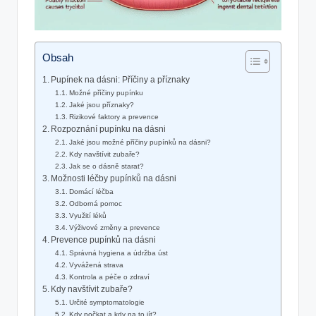
Obsah
Pupínek na dásni: Příčiny a příznaky
Možné příčiny pupínku
Jaké jsou příznaky?
Rizikové faktory a prevence
Rozpoznání pupínku na dásni
Jaké jsou možné příčiny pupínků na dásni?
Kdy navštívit zubaře?
Jak se o dásně starat?
Možnosti léčby pupínků na dásni
Domácí léčba
Odborná pomoc
Využití léků
Výživové změny a prevence
Prevence pupínků na dásni
Správná hygiena a údržba úst
Vyvážená strava
Kontrola a péče o zdraví
Kdy navštívit zubaře?
Určité symptomatologie
Kdy počkat a kdy na to jít?