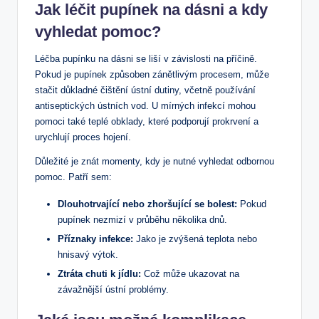
Jak léčit pupínek na dásni a kdy
vyhledat pomoc?
Léčba pupínku na dásni se liší v závislosti na příčině.
Pokud je pupínek způsoben zánětlivým procesem, může
stačit důkladné čištění ústní dutiny, včetně používání
antiseptických ústních vod. U mírných infekcí mohou
pomoci také teplé obklady, které podporují prokrvení a
urychlují proces hojení.
Důležité je znát momenty, kdy je nutné vyhledat odbornou
pomoc. Patří sem:
Dlouhotrvající nebo zhoršující se bolest:
Pokud
pupínek nezmizí v průběhu několika dnů.
Příznaky infekce:
Jako je zvýšená teplota nebo
hnisavý výtok.
Ztráta chuti k jídlu:
Což může ukazovat na
závažnější ústní problémy.