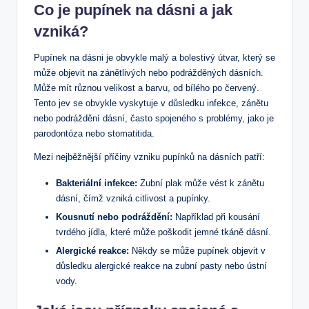
Co je pupínek na dásni a jak
vzniká?
Pupínek na dásni je obvykle malý a bolestivý útvar, který se
může objevit na zánětlivých nebo podrážděných dásních.
Může mít různou velikost a barvu, od bílého po červený.
Tento jev se obvykle vyskytuje v důsledku infekce, zánětu
nebo podráždění dásní, často spojeného s problémy, jako je
parodontóza nebo stomatitida.
Mezi nejběžnější příčiny vzniku pupínků na dásních patří:
Bakteriální infekce:
Zubní plak může vést k zánětu
dásní, čímž vzniká citlivost a pupínky.
Kousnutí nebo podráždění:
Například při kousání
tvrdého jídla, které může poškodit jemné tkáně dásní.
Alergické reakce:
Někdy se může pupínek objevit v
důsledku alergické reakce na zubní pasty nebo ústní
vody.