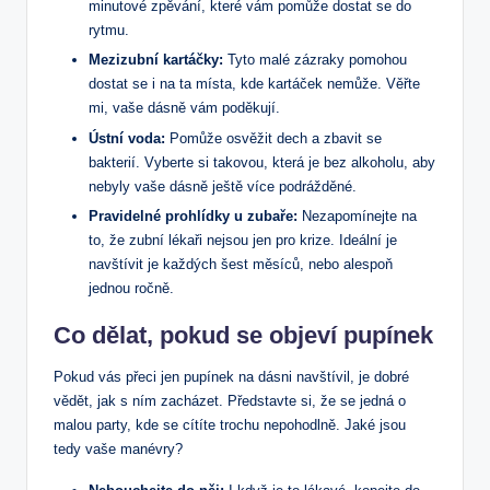
minutové zpěvání, které vám pomůže dostat se do
rytmu.
Mezizubní kartáčky:
Tyto malé zázraky pomohou
dostat se i na ta místa, kde kartáček nemůže. Věřte
mi, vaše dásně vám poděkují.
Ústní voda:
Pomůže osvěžit dech a zbavit se
bakterií. Vyberte si takovou, která je bez alkoholu, aby
nebyly vaše dásně ještě více podrážděné.
Pravidelné prohlídky u zubaře:
Nezapomínejte na
to, že zubní lékaři nejsou jen pro krize. Ideální je
navštívit je každých šest měsíců, nebo alespoň
jednou ročně.
Co dělat, pokud se objeví pupínek
Pokud vás přeci jen pupínek na dásni navštívil, je dobré
vědět, jak s ním zacházet. Představte si, že se jedná o
malou party, kde se cítíte trochu nepohodlně. Jaké jsou
tedy vaše manévry?