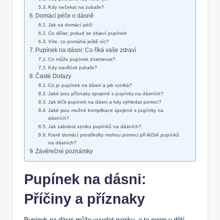
Kdy nečekat na zubaře?
Domácí péče o dásně
Jak na domácí péči
Co dělat, pokud se objeví pupínek
Víte, co pomáhá ještě víc?
Pupínek na dásni: Co říká vaše zdraví
Co může pupínek znamenat?
Kdy navštívit zubaře?
Časté Dotazy
Co je pupínek na dásni a jak vzniká?
Jaké jsou příznaky spojené s pupínky na dásních?
Jak léčit pupínek na dásni a kdy vyhledat pomoc?
Jaké jsou možné komplikace spojené s pupínky na
dásních?
Jak zabránit vzniku pupínků na dásních?
Které domácí prostředky mohou pomoci při léčbě pupínků
na dásních?
Závěrečné poznámky
Pupínek na dásni:
Příčiny a příznaky
Pupínek na dásni může vyvolat paniku, a to nejen u dětí,