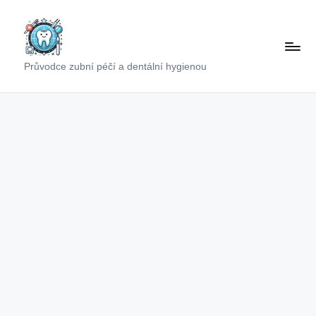
Skip
to
content
Průvodce zubní péčí a dentální hygienou