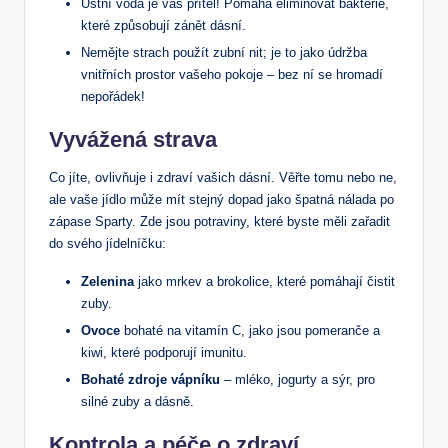
Ústní voda je váš přítel! Pomáhá eliminovat bakterie,
které způsobují zánět dásní.
Nemějte strach použít zubní nit; je to jako údržba
vnitřních prostor vašeho pokoje – bez ní se hromadí
nepořádek!
Vyvážená strava
Co jíte, ovlivňuje i zdraví vašich dásní. Věřte tomu nebo ne,
ale vaše jídlo může mít stejný dopad jako špatná nálada po
zápase Sparty. Zde jsou potraviny, které byste měli zařadit
do svého jídelníčku:
Zelenina
jako mrkev a brokolice, které pomáhají čistit
zuby.
Ovoce
bohaté na vitamín C, jako jsou pomeranče a
kiwi, které podporují imunitu.
Bohaté zdroje vápníku
– mléko, jogurty a sýr, pro
silné zuby a dásně.
Kontrola a péče o zdraví