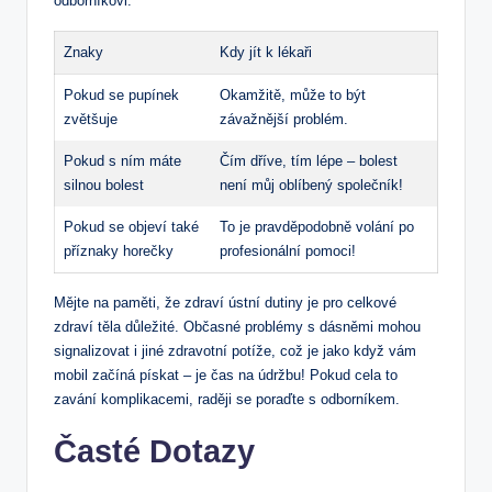
odborníkovi:
Znaky
Kdy jít k lékaři
Pokud se pupínek
Okamžitě, může to být
zvětšuje
závažnější problém.
Pokud s ním máte
Čím dříve, tím lépe – bolest
silnou bolest
není můj oblíbený společník!
Pokud se objeví také
To je pravděpodobně volání po
příznaky horečky
profesionální pomoci!
Mějte na paměti, že zdraví ústní dutiny je pro celkové
zdraví těla důležité. Občasné problémy s dásněmi mohou
signalizovat i jiné zdravotní potíže, což je jako když vám
mobil začíná pískat – je čas na údržbu! Pokud cela to
zavání komplikacemi, raději se poraďte s odborníkem.
Časté Dotazy