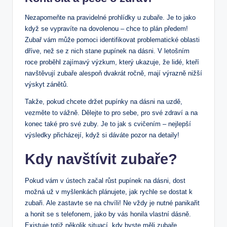
Nezapomeňte na pravidelné prohlídky u zubaře. Je to jako
když se vypravíte na dovolenou – chce to plán předem!
Zubař vám může pomoci identifikovat problematické oblasti
dříve, než se z nich stane pupínek na dásni. V letošním
roce proběhl zajímavý výzkum, který ukazuje, že lidé, kteří
navštěvují zubaře alespoň dvakrát ročně, mají výrazně nižší
výskyt zánětů.
Takže, pokud chcete držet pupínky na dásni na uzdě,
vezměte to vážně. Dělejte to pro sebe, pro své zdraví a na
konec také pro své zuby. Je to jak s cvičením – nejlepší
výsledky přicházejí, když si dáváte pozor na detaily!
Kdy navštívit zubaře?
Pokud vám v ústech začal růst pupínek na dásni, dost
možná už v myšlenkách plánujete, jak rychle se dostat k
zubaři. Ale zastavte se na chvíli! Ne vždy je nutné panikařit
a honit se s telefonem, jako by vás honila vlastní dásně.
Existuje totiž několik situací, kdy byste měli zubaře