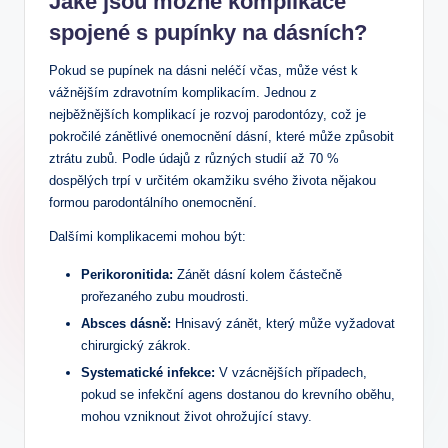
Jaké jsou možné komplikace
spojené s pupínky na dásních?
Pokud se pupínek na dásni neléčí včas, může vést k
vážnějším zdravotním komplikacím. Jednou z
nejběžnějších komplikací je rozvoj parodontózy, což je
pokročilé zánětlivé onemocnění dásní, které může způsobit
ztrátu zubů. Podle údajů z různých studií až 70 %
dospělých trpí v určitém okamžiku svého života nějakou
formou parodontálního onemocnění.
Dalšími komplikacemi mohou být:
Perikoronitida:
Zánět dásní kolem částečně
prořezaného zubu moudrosti.
Absces dásně:
Hnisavý zánět, který může vyžadovat
chirurgický zákrok.
Systematické infekce:
V vzácnějších případech,
pokud se infekční agens dostanou do krevního oběhu,
mohou vzniknout život ohrožující stavy.