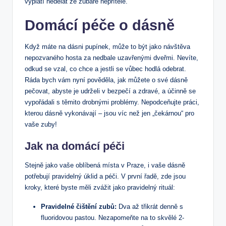
vyplatí nedělat ze zubaře nepřítele.
Domácí péče o dásně
Když máte na dásni pupínek, může to být jako návštěva
nepozvaného hosta za nedbale uzavřenými dveřmi. Nevíte,
odkud se vzal, co chce a jestli se vůbec hodlá odebrat.
Ráda bych vám nyní pověděla, jak můžete o své dásně
pečovat, abyste je udrželi v bezpečí a zdravé, a účinně se
vypořádali s těmito drobnými problémy. Nepodceňujte práci,
kterou dásně vykonávají – jsou víc než jen „čekárnou“ pro
vaše zuby!
Jak na domácí péči
Stejně jako vaše oblíbená místa v Praze, i vaše dásně
potřebují pravidelný úklid a péči. V první řadě, zde jsou
kroky, které byste měli zvážit jako pravidelný rituál:
Pravidelné čištění zubů:
Dva až třikrát denně s
fluoridovou pastou. Nezapomeňte na to skvělé 2-