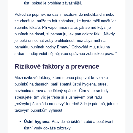
úst, pokud je problém závažnější.
Pokud se pupínek na dásni nezdraví do několika dní nebo
se zhoršuje, může to být známkou, že byste měli navštívit
zubního lékaře. Při vzpomínce na to, jak se mě kdysi jolil
pupínek na dásni, si pamatuju, jak pan doktor řekl: „Někdy
je lepší si nechat zuby prohlédnout, než abys měl na
památku pupínek hodný Emmy.“ Odpovídá mu, ruku na
srdce – raději vidět něj nějakou správnou zubnickou prava.“
Rizikové faktory a prevence
Mezi rizikové faktory, které mohou přispívat ke vzniku
pupínků na dásních, patří špatná ústní hygiena, stres,
nevhodná strava a nedělený spánek. Čím více se tedy
stresujete, tím víc je třeba si s úsměvem brát radu
„nežvýkej čokoládu na nervy“ k srdci! Zde je pár tipů, jak se
takovým pupínkům vyhnout:
Ústní hygiena:
Pravidelné čištění zubů a používání
ústní vody dokáže zázraky.