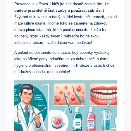
Prevence je klíčová. Udržujte své dásně zdravé tím, že
budete pravidelně čistit zuby
a
používat zubní niť
.
Žvýkání cukrovinek a tvrdých jídel byste měli omezit, pokud
máte citlivé dásně. Kromě toho se zaměřte na zdravou
stravu plnou vitamínů, které posilují imunitu. Takže ten
oblíbený řízek každý týden? Nahraďte ho nějakou
zeleninou, občas – vaše dásně vám poděkují!
A pokud se dostanete do situace, kdy pupínky vyskakují
jako po šílené party, odměňte se za dobrou péči o ústní
hygienu profesionálním vyšetřením. Protože v ústech chce
mít každý pohodu, a ne pupínky!