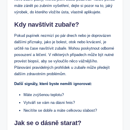
máte zánět po zubním vyšetření, dejte si pozor na to, jaký
výrobek, do kterého vložíte ústa, vlastně aplikujete.
Kdy navštívit zubaře?
Pokud pupínek nezmizí po pár dnech nebo je doprovázen
dalšími příznaky, jako je bolest, otok nebo krvácení, je
určitě na čase navštívit zubaře. Mohou poskytnout odborné
posouzení a léčení. V některých případech může být nutné
provést biopsii, aby se vyloučilo něco vážnějšího.
Plánování pravidelných prohlídek u zubaře může předejít
dalším zdravotním problémům.
Další signály, které byste neměli ignorovat:
Máte zvýšenou teplotu?
Vytváří se vám na dásni hnis?
Necítíte se dobře a máte celkovou slabost?
Jak se o dásně starat?