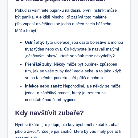
Pokud si všimnete pupínku na dásni, první instinkt může
být panika. Ale klid! Mnoho lidí zažívá toto malátné
překvapení a většinou se jedná o něco zcela běžného.
Může to být:
Ústní afty:
Tyto ulcerace jsou často bolestivé a mohou
trvat týden nebo dva. Co kdybyste je nazvali malými
„dásňovými show“, které se však moc nevydařily?
Přehřáté zuby:
Někdy může být pupínek způsoben
tím, jak se vaše zuby tlačí vedle sebe, a to jako když
se na tanečním parketu tlačí příliš mnoho lidí.
Infekce nebo zánět:
Nepohodlné, ale někdy se může
jednat o zánětlivý proces, který je trestem za
nedostatečnou ústní hygienu.
Kdy navštívit zubaře?
Nyní si říkáte: „To je fajn, ale kdy bych měl skočit k zubaři
jako o život?“. Zde je pár znaků, které by vás měly poslat k