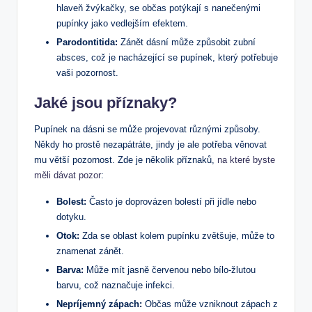
hlaveň žvýkačky, se občas potýkají s nanečenými
pupínky jako vedlejším efektem.
Parodontitida:
Zánět dásní může způsobit zubní
absces, což je nacházející se pupínek, který potřebuje
vaši pozornost.
Jaké jsou příznaky?
Pupínek na dásni se může projevovat různými způsoby.
Někdy ho prostě nezapátráte, jindy je ale potřeba věnovat
mu větší pozornost. Zde je několik příznaků,
na které byste
měli dávat pozor
:
Bolest:
Často je doprovázen bolestí při jídle nebo
dotyku.
Otok:
Zda se oblast kolem pupínku zvětšuje, může to
znamenat zánět.
Barva:
Může mít jasně červenou nebo bílo-žlutou
barvu, což naznačuje infekci.
Nepríjemný zápach:
Občas může vzniknout zápach z