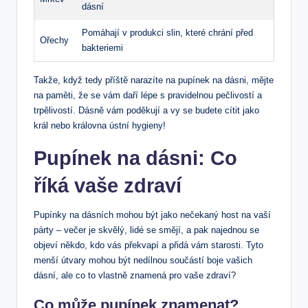
dásní
Pomáhají v produkci slin, které chrání před
Ořechy
bakteriemi
Takže, když tedy příště narazíte na pupínek na dásni, mějte
na paměti, že se vám daří lépe s pravidelnou pečlivostí a
trpělivostí. Dásně vám poděkují a vy se budete cítit jako
král nebo královna ústní hygieny!
Pupínek na dásni: Co
říká vaše zdraví
Pupínky na dásních mohou být jako nečekaný host na vaší
párty – večer je skvělý, lidé se smějí, a pak najednou se
objeví někdo, kdo vás překvapí a přidá vám starosti. Tyto
menší útvary mohou být nedílnou součástí boje vašich
dásní, ale co to vlastně znamená pro vaše zdraví?
Co může pupínek znamenat?