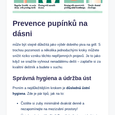
Prevence pupínků na
dásni
může být stejně důležitá jako výběr dobrého piva na grill. S
trochou pozornosti a několika jednoduchými kroky můžete
snížit riziko vzniku těchto nepříjemných projevů. Je to jako
když se snažíte vyhnout nenadálému dešti – zaplaťte si za
kvalitní deštník a budete v suchu.
Správná hygiena a údržba úst
Prvním a nejdůležitějším krokem je
důsledná ústní
hygiena
. Zde je pár tipů, jak na to:
Čistěte si zuby minimálně dvakrát denně a
nezapomínejte na mezizubní prostory!