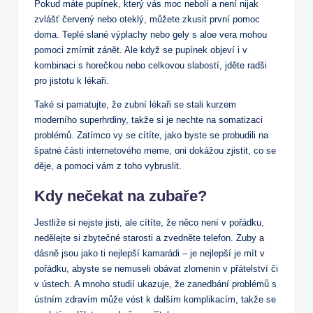
Pokud máte pupínek, který vás moc nebolí a není nijak
zvlášť červený nebo oteklý, můžete zkusit první pomoc
doma. Teplé slané výplachy nebo gely s aloe vera mohou
pomoci zmírnit zánět. Ale když se pupínek objeví i v
kombinaci s horečkou nebo celkovou slabostí, jděte radši
pro jistotu k lékaři.
Také si pamatujte, že zubní lékaři se stali kurzem
moderního superhrdiny, takže si je nechte na somatizaci
problémů. Zatímco vy se cítíte, jako byste se probudili na
špatné části internetového meme, oni dokážou zjistit, co se
děje, a pomoci vám z toho vybruslit.
Kdy nečekat na zubaře?
Jestliže si nejste jisti, ale cítíte, že něco není v pořádku,
nedělejte si zbytečné starosti a zvedněte telefon. Zuby a
dásně jsou jako ti nejlepší kamarádi – je nejlepší je mít v
pořádku, abyste se nemuseli obávat zlomenin v přátelství či
v ústech. A mnoho studií ukazuje, že zanedbání problémů s
ústním zdravím může vést k dalším komplikacím, takže se