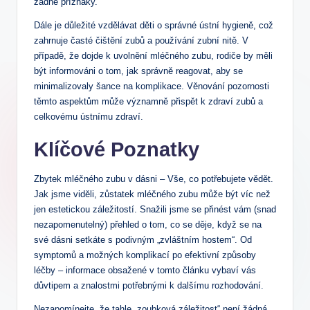
žádné příznaky.
Dále je důležité vzdělávat děti o správné ústní hygieně, což
zahrnuje časté čištění zubů a používání zubní nitě. V
případě, že dojde k uvolnění mléčného zubu, rodiče by měli
být informováni o tom, jak správně reagovat, aby se
minimalizovaly šance na komplikace. Věnování pozornosti
těmto aspektům může významně přispět k zdraví zubů a
celkovému ústnímu zdraví.
Klíčové Poznatky
Zbytek mléčného zubu v dásni – Vše, co potřebujete vědět.
Jak jsme viděli, zůstatek mléčného zubu může být víc než
jen estetickou záležitostí. Snažili jsme se přinést vám (snad
nezapomenutelný) přehled o tom, co se děje, když se na
své dásni setkáte s podivným „zvláštním hostem“. Od
symptomů a možných komplikací po efektivní způsoby
léčby – informace obsažené v tomto článku vybaví vás
důvtipem a znalostmi potřebnými k dalšímu rozhodování.
Nezapomínejte, že tahle „zoubková záležitost“ není žádná