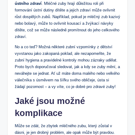
ústního zdraví
. Mléčné zuby hrají důležitou roli při
formování ústní dutiny dítěte a jejich zdraví může ovlivnit
růst dospělých zubů. Například, pokud je mléčný zub kazivý
nebo bolavý, může to ovlivnit kousací a žvýkací návyky
dítěte, což se může následně promítnout do jeho celkového
zdraví.
No a co teď? Možná některé zubní vzpomínky z dětství
vyvstanou jako zakopaná poklad, ale nezapomeňte, že
zubní hygiena a pravidelné kontroly mohou zázraky udělat.
Proto bych doporučoval sledovat, jak a kdy se zuby mění, a
neváhejte se jednat. Ať už máte doma malého nebo velkého
válečníka s úsměvem na šířku svého obličeje, ústa si
žádají pozornost – a vy víte, co je dobré pro zdravé zuby!
Jaké jsou možné
komplikace
Může se zdát, že zbytek mléčného zubu, který zůstal v
dásni, je jen drobný problém, ale opak může být pravdou.