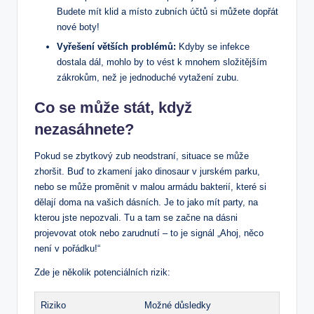
Budete mít klid a místo zubních účtů si můžete dopřát
nové boty!
Vyřešení větších problémů:
Kdyby se infekce
dostala dál, mohlo by to vést k mnohem složitějším
zákrokům, než je jednoduché vytažení zubu.
Co se může stát, když
nezasáhnete?
Pokud se zbytkový zub neodstraní, situace se může
zhoršit. Buď to zkamení jako dinosaur v jurském parku,
nebo se může proměnit v malou armádu bakterií, které si
dělají doma na vašich dásních. Je to jako mít party, na
kterou jste nepozvali. Tu a tam se začne na dásni
projevovat otok nebo zarudnutí – to je signál „Ahoj, něco
není v pořádku!“
Zde je několik potenciálních rizik:
Riziko
Možné důsledky