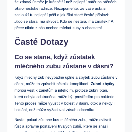
že zdravý úsměv je krásnější než nejlepší nátěr na stěnách
Staroměstské radnice. Nezapomeňte, že vaše ústa si
zaslouží tu nejlepší péči a jak říká staré české přísloví:
„Kdo se stará, má skvost. Kdo se nestará, má zmatek!” A
přece nikdo z nás nechce míchat zuby s chaosem!
Časté Dotazy
Co se stane, když zůstatek
mléčného zubu zůstane v dásni?
Když mléčný zub nevypadne úplně a zbytek zubu zůstane v
dásni, může to způsobit několik komplikací.
Zubní zbytky
mohou vést k zánětům a infekcím, protože zubní tkáň,
která nebyla odstraněna, může být prostředím pro bakterie.
Tento proces může vyústit v bolest v dásni, otok a někdy i
hnisání, což může vyžadovat zásah odborníka.
Navíc, pokud zůstane kus mléčného zubu, může ovlivnit
růst a správné postavení trvalých zubů, které se snaží