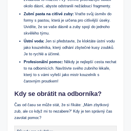
okolo dásní, abyste odstranili nežádoucí fragmenty.
Zubní pasta na citlivé zuby:
Vraťte svůj úsměv do
formy s pastou, která je určena pro citlivější úseky.
Uvidíte, že se vaše dásně a zuby spojí do jednoho
skvělého týmu.
Ústní voda:
Jen si představte, že kloktáte ústní vodu
jako kouzelníka, který odhání zbytečné kusy zoubků.
Je to rychlé a účinné.
Profesionální pomoc:
Někdy je nejlepší cesta nechat
to na odbornících. Navštivte svého zubního lékaře,
který to s vámi vyřeší jako mistr kouzelník s
čarovným proutkem!
Kdy se obrátit na odborníka?
Čas od času se může stát, že si říkáte: „Mám zbytkový
zub, ale co když mi to nezabere?“ Kdy je ten správný čas
zavolat pomoc?