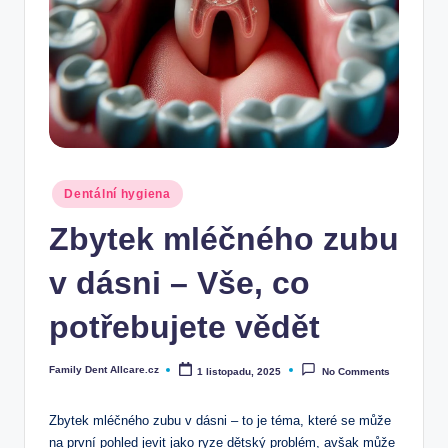
Posted
Dentální hygiena
in
Zbytek mléčného zubu
v dásni – Vše, co
potřebujete vědět
Family Dent Allcare.cz
1 listopadu, 2025
No Comments
Posted
by
Zbytek mléčného zubu v dásni – to je téma, které se může
na první pohled jevit jako ryze dětský problém, avšak může