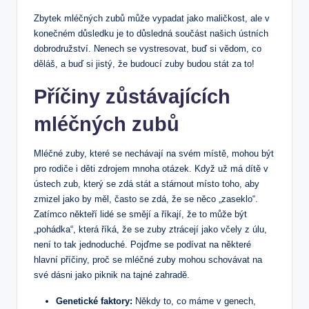
Zbytek mléčných zubů může vypadat jako maličkost, ale v
konečném důsledku je to důsledná součást našich ústních
dobrodružství. Nenech se vystresovat, buď si vědom, co
děláš, a buď si jistý, že budoucí zuby budou stát za to!
Příčiny zůstávajících
mléčných zubů
Mléčné zuby, které se nechávají na svém místě, mohou být
pro rodiče i děti zdrojem mnoha otázek. Když už má dítě v
ústech zub, který se zdá stát a stárnout místo toho, aby
zmizel jako by měl, často se zdá, že se něco „zaseklo“.
Zatímco někteří lidé se smějí a říkají, že to může být
„pohádka“, která říká, že se zuby ztrácejí jako včely z úlu,
není to tak jednoduché. Pojďme se podívat na některé
hlavní příčiny, proč se mléčné zuby mohou schovávat na
své dásni jako piknik na tajné zahradě.
Genetické faktory:
Někdy to, co máme v genech,