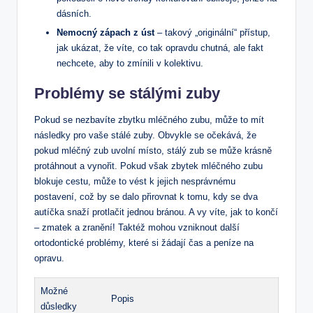
dásních.
Nemocný zápach z úst
– takový „originální“ přístup,
jak ukázat, že víte, co tak opravdu chutná, ale fakt
nechcete, aby to zmínili v kolektivu.
Problémy se stálými zuby
Pokud se nezbavíte zbytku mléčného zubu, může to mít
následky pro vaše stálé zuby. Obvykle se očekává, že
pokud mléčný zub uvolní místo, stálý zub se může krásně
protáhnout a vynořit. Pokud však zbytek mléčného zubu
blokuje cestu, může to vést k jejich nesprávnému
postavení, což by se dalo přirovnat k tomu, kdy se dva
autíčka snaží protlačit jednou bránou. A vy víte, jak to končí
– zmatek a zranění! Taktéž mohou vzniknout další
ortodontické problémy, které si žádají čas a peníze na
opravu.
Možné
Popis
důsledky