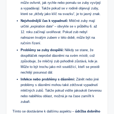
může ovlivnit, jak rychle nebo pomalu se zuby vyvíjejí
a vypadávají. Takže pokud se v rodině objevují zuby,
které se „držely jako klíč na svazku“, je to jasný znak.
Nejvhodnější čas k vypadnutí:
Mléčné zuby mají
určité „expiration date“ – obvykle se v průběhu 6. až
12. roku začínají uvolňovat. Pokud zub nebyl
nahrazen trvalým zubem v této době, může být na
ručním řízení.
Problémy se zuby dospělé:
Někdy se stane, že
dospěláček neprošel dásněmi na svém místě, což
způsobuje, že mléčný zub pohodlně zůstává, kde je.
Může to být trochu jako mít soutěžící, kteří se prostě
nechtějí posunout dál.
Infekce nebo problémy s dásněmi:
Zánět nebo jiné
problémy s dásněmi mohou také zdržovat vypadnutí
mléčných zubů. Takže pokud vidíte jakoukoli červenou
nebo naběhlou oblast, možná je na čase zamířit k
zubaři.
Tímto se dostáváme k dalšímu aspektu –
údržba dobrého