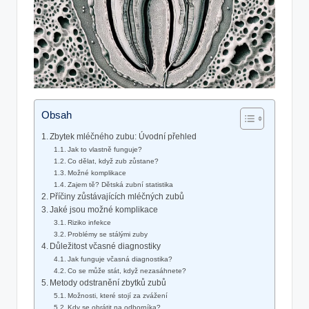
Obsah
Zbytek mléčného zubu: Úvodní přehled
Jak to vlastně funguje?
Co dělat, když zub zůstane?
Možné komplikace
Zajem tě? Dětská zubní statistika
Příčiny zůstávajících mléčných zubů
Jaké jsou možné komplikace
Riziko infekce
Problémy se stálými zuby
Důležitost včasné diagnostiky
Jak funguje včasná diagnostika?
Co se může stát, když nezasáhnete?
Metody odstranění zbytků zubů
Možnosti, které stojí za zvážení
Kdy se obrátit na odborníka?