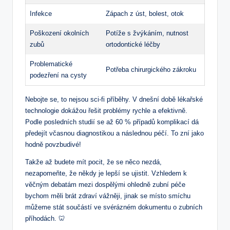
Infekce
Zápach z úst, bolest, otok
Poškození okolních
Potíže s žvýkáním, nutnost
zubů
ortodontické léčby
Problematické
Potřeba chirurgického zákroku
podezření na cysty
Nebojte se, to nejsou sci-fi příběhy. V dnešní době lékařské
technologie dokážou řešit problémy rychle a efektivně.
Podle posledních studií se až 60 % případů komplikací dá
předejít včasnou diagnostikou a následnou péčí. To zní jako
hodně povzbudivé!
Takže až budete mít pocit, že se něco nezdá,
nezapomeňte, že někdy je lepší se ujistit. Vzhledem k
věčným debatám mezi dospělými ohledně zubní péče
bychom měli brát zdraví vážněji, jinak se místo smíchu
můžeme stát součástí ve svérázném dokumentu o zubních
příhodách. 🦷