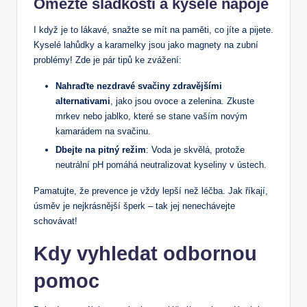
Omezte sladkosti a kyselé nápoje
I když je to lákavé, snažte se mít na paměti, co jíte a pijete.
Kyselé lahůdky a karamelky jsou jako magnety na zubní
problémy! Zde je pár tipů ke zvážení:
Nahraďte nezdravé svačiny zdravějšími
alternativami
, jako jsou ovoce a zelenina. Zkuste
mrkev nebo jablko, které se stane vaším novým
kamarádem na svačinu.
Dbejte na pitný režim
: Voda je skvělá, protože
neutrální pH pomáhá neutralizovat kyseliny v ústech.
Pamatujte, že prevence je vždy lepší než léčba. Jak říkají,
úsměv je nejkrásnější šperk – tak jej nenechávejte
schovávat!
Kdy vyhledat odbornou
pomoc