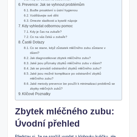
Prevence: Jak se vyhnout problémům
Buďte proaktivní s ústní hygienou
Vzdělávejte své děti
Omezte sladkosti a kyselé nápoje
Kdy vyhledat odbornou pomoc
Kdy je čas na zubaře?
Co na vás čeká u zubaře?
Časté Dotazy
Co se stane, když zůstatek mléčného zubu zůstane v
dásni?
Jak diagnostikovat zbytek mléčného zubu?
Jaké jsou příznaky zbytků mléčného zubu v dásni?
Jak se provádí odstranění zbytků mléčného zubu?
Jaké jsou možné komplikace po odstranění zbytků
mléčného zubu?
Jaké metody prevence lze použít k minimalizaci problémů se
zbytky mléčných zubů?
Klíčové Poznatky
Zbytek mléčného zubu:
Úvodní přehled
Představ si, že se snažíš vyndat z klobouku kuličku, ale