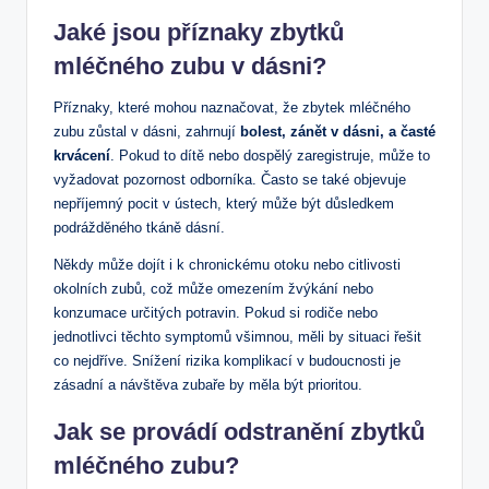
Jaké jsou příznaky zbytků
mléčného zubu v dásni?
Příznaky, které mohou naznačovat, že zbytek mléčného
zubu zůstal v dásni, zahrnují
bolest, zánět v dásni, a časté
krvácení
. Pokud to dítě nebo dospělý zaregistruje, může to
vyžadovat pozornost odborníka. Často se také objevuje
nepříjemný pocit v ústech, který může být důsledkem
podrážděného tkáně dásní.
Někdy může dojít i k chronickému otoku nebo citlivosti
okolních zubů, což může omezením žvýkání nebo
konzumace určitých potravin. Pokud si rodiče nebo
jednotlivci těchto symptomů všimnou, měli by situaci řešit
co nejdříve. Snížení rizika komplikací v budoucnosti je
zásadní a návštěva zubaře by měla být prioritou.
Jak se provádí odstranění zbytků
mléčného zubu?