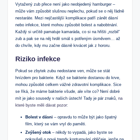
Vytažený zub přece není jako neobjedený hamburger –
může vám způsobit slušnou neplechu, pokud se o něj řádně
nestaráte. Mezi nejčastější komplikace patří zánět dásní
nebo infekce, které mohou způsobit bolest a nabobtnání.
Každý si určitě pamatuje kamaráda, co si na hřišti „rozbil“
zub a pak se na něj hrdě smál s potřeným úsměvem… až
do chvíle, kdy mu začne dásně krvácet jak z hororu.
Riziko infekce
Pokud se zbytek zubu nedostane ven, může se stát
hnízdem pro bakterie. Když se bakterie dostanou do krve,
mohou způsobit celkem vážné zdravotní komplikace. Sice
se říká, že máme bakterie všude, ale víte co? Není dobré
mít je jako sousedy v našich ústech! Tady je pár znaků,
na
které byste měli dávat pozor
:
Bolest v dásni
– opravdu to může být jako špatný
film, který se vám vryl do paměti.
Zvýšený otok
– někdy to vypadá, jako byste se
pokoušeli o nové trendy konturování obličeje, jenže na