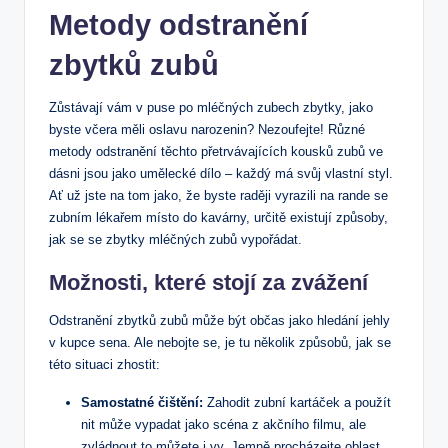
Metody odstranění
zbytků zubů
Zůstávají vám v puse po mléčných zubech zbytky, jako
byste včera měli oslavu narozenin? Nezoufejte! Různé
metody odstranění těchto přetrvávajících kousků zubů ve
dásni jsou jako umělecké dílo – každý má svůj vlastní styl.
Ať už jste na tom jako, že byste raději vyrazili na rande se
zubním lékařem místo do kavárny, určitě existují způsoby,
jak se se zbytky mléčných zubů vypořádat.
Možnosti, které stojí za zvážení
Odstranění zbytků zubů může být občas jako hledání jehly
v kupce sena. Ale nebojte se, je tu několik způsobů, jak se
této situaci zhostit:
Samostatné čištění:
Zahodit zubní kartáček a použít
nit může vypadat jako scéna z akčního filmu, ale
zvládnout to můžete i vy. Jemně procházejte oblast