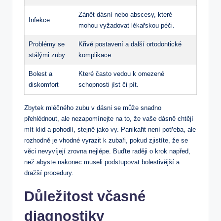
Zánět dásní nebo abscesy, které
Infekce
mohou vyžadovat lékařskou péči.
Problémy se
Křivé postavení a další ortodontické
stálými zuby
komplikace.
Bolest a
Které často vedou k omezené
diskomfort
schopnosti jíst či pít.
Zbytek mléčného zubu v dásni se může snadno
přehlédnout, ale nezapomínejte na to, že vaše dásně chtějí
mít klid a pohodlí, stejně jako vy. Panikařit není potřeba, ale
rozhodně je vhodné vyrazit k zubaři, pokud zjistíte, že se
věci nevyvíjejí zrovna nejlépe. Buďte raději o krok napřed,
než abyste nakonec museli podstupovat bolestivější a
dražší procedury.
Důležitost včasné
diagnostiky