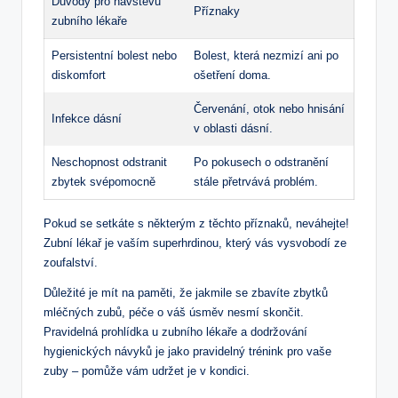
Důvody pro návštěvu
Příznaky
zubního lékaře
Persistentní bolest nebo
Bolest, která nezmizí ani po
diskomfort
ošetření doma.
Červenání, otok nebo hnisání
Infekce dásní
v oblasti dásní.
Neschopnost odstranit
Po pokusech o odstranění
zbytek svépomocně
stále přetrvává problém.
Pokud se setkáte s některým z těchto příznaků, neváhejte!
Zubní lékař je vaším superhrdinou, který vás vysvobodí ze
zoufalství.
Důležité je mít na paměti, že jakmile se zbavíte zbytků
mléčných zubů, péče o váš úsměv nesmí skončit.
Pravidelná prohlídka u zubního lékaře a dodržování
hygienických návyků je jako pravidelný trénink pro vaše
zuby – pomůže vám udržet je v kondici.