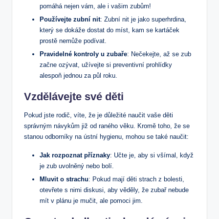
pomáhá nejen vám, ale i vašim zubům!
Používejte zubní nit
: Zubní nit je jako superhrdina,
který se dokáže dostat do míst, kam se kartáček
prostě nemůže podívat.
Pravidelné kontroly u zubaře
: Nečekejte, až se zub
začne ozývat, užívejte si preventivní prohlídky
alespoň jednou za půl roku.
Vzdělávejte své děti
Pokud jste rodič, víte, že je důležité naučit vaše děti
správným návykům již od raného věku. Kromě toho, že se
stanou odborníky na ústní hygienu, mohou se také naučit:
Jak rozpoznat příznaky
: Učte je, aby si všímal, když
je zub uvolněný nebo bolí.
Mluvit o strachu
: Pokud mají děti strach z bolesti,
otevřete s nimi diskusi, aby věděly, že zubař nebude
mít v plánu je mučit, ale pomoci jim.