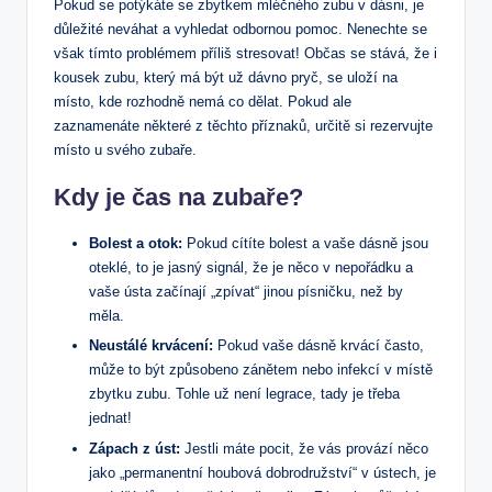
Pokud se potýkáte se zbytkem mléčného zubu v dásni, je
důležité neváhat a vyhledat odbornou pomoc. Nenechte se
však tímto problémem příliš stresovat! Občas se stává, že i
kousek zubu, který má být už dávno pryč, se uloží na
místo, kde rozhodně nemá co dělat. Pokud ale
zaznamenáte některé z těchto příznaků, určitě si rezervujte
místo u svého zubaře.
Kdy je čas na zubaře?
Bolest a otok:
Pokud cítíte bolest a vaše dásně jsou
oteklé, to je jasný signál, že je něco v nepořádku a
vaše ústa začínají „zpívat“ jinou písničku, než by
měla.
Neustálé krvácení:
Pokud vaše dásně krvácí často,
může to být způsobeno zánětem nebo infekcí v místě
zbytku zubu. Tohle už není legrace, tady je třeba
jednat!
Zápach z úst:
Jestli máte pocit, že vás provází něco
jako „permanentní houbová dobrodružství“ v ústech, je