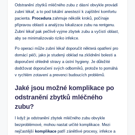
Odstranění zbytků mléčného zubu z dásní obvykle provádí
zubní lékař, a to pod lokální anestezií k zajištění komfortu
pacienta.
Procedura
zahrnuje několik kroků, počínaje
přípravou oblasti a analýzou lokalizace zubu na rentgenu.
Zubní lékař pak pečlivě vyjme zbytek zubu a vyčistí oblast,
aby se minimalizovalo riziko infekce.
Po operaci může zubní lékař doporučit některá opatření pro
domácí péči, jako je studený obklad na zklidnění bolesti a
doporučení ohledně stravy a ústní hygieny. Je důležité
dodržovat doporučení svých odborníků, protože to pomáhá
v rychlém zotavení a prevenci budoucích problémů.
Jaké jsou možné komplikace po
odstranění zbytků mléčného
zubu?
I když je odstranění zbytek mléčného zubu obvykle
bezproblémové, mohou nastat určité komplikace. Mezi
nejčastější
komplikace
patří zánětlivé procesy, infekce a