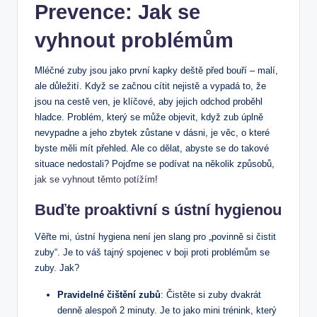
Prevence: Jak se
vyhnout problémům
Mléčné zuby jsou jako první kapky deště před bouří – malí,
ale důležití. Když se začnou cítit nejistě a vypadá to, že
jsou na cestě ven, je klíčové, aby jejich odchod proběhl
hladce. Problém, který se může objevit, když zub úplně
nevypadne a jeho zbytek zůstane v dásni, je věc, o které
byste měli mít přehled. Ale co dělat, abyste se do takové
situace nedostali? Pojďme se podívat na několik způsobů,
jak se vyhnout těmto potížím
!
Buďte proaktivní s ústní hygienou
Věřte mi, ústní hygiena není jen slang pro „povinně si čistit
zuby“. Je to váš tajný spojenec v boji proti problémům se
zuby. Jak?
Pravidelné čištění zubů
: Čistěte si zuby dvakrát
denně alespoň 2 minuty. Je to jako mini trénink, který