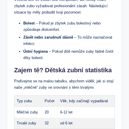
zbytek zubu vyžadovat profesionální zásah. Následující
situace by měly probudit tvoji pozornost:
Bolest
– Pokud je zbytek zubu bolestivý nebo
způsobuje diskomfort.
Zánět nebo zarudnutí dásně
– To může naznačovat
infekci.
Ústní hygiena
– Pokud dítě nemůže zuby řádně čistit
díky bolesti.
Zajem tě? Dětská zubní statistika
Podívejme se na malou tabulku, abychom viděli, jak si stojí
naše „mléčné“ zuby ve srovnání s těmi trvalými:
Typ zubu
Počet
Věk, kdy začínají vypadávat
Mléčné zuby
20
6-12 let
Trvalé zuby
32
od 6 let