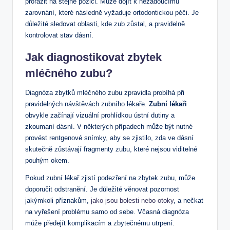
prorazit na stejné pozici. Může dojít k nežádoucímu
zarovnání, které následně vyžaduje ortodontickou péči. Je
důležité sledovat oblasti, kde zub zůstal, a pravidelně
kontrolovat stav dásní.
Jak diagnostikovat zbytek
mléčného zubu?
Diagnóza zbytků mléčného zubu zpravidla probíhá při
pravidelných návštěvách zubního lékaře.
Zubní lékaři
obvykle začínají vizuální prohlídkou ústní dutiny a
zkoumaní dásní. V některých případech může být nutné
provést rentgenové snímky, aby se zjistilo, zda ve dásní
skutečně zůstávají fragmenty zubu, které nejsou viditelné
pouhým okem.
Pokud zubní lékař zjistí podezření na zbytek zubu, může
doporučit odstranění. Je důležité věnovat pozornost
jakýmkoli příznakům,
jako jsou bolesti nebo otoky
, a nečkat
na vyřešení problému samo od sebe. Včasná diagnóza
může předejít komplikacím a zbytečnému utrpení.