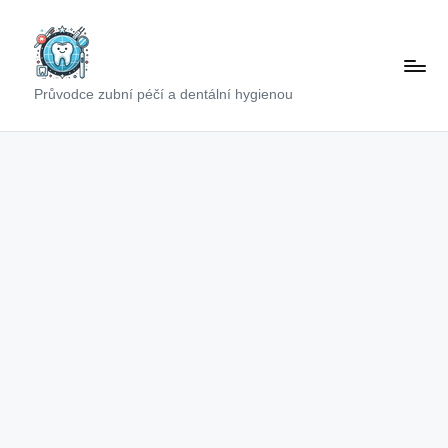
Skip
to
content
Průvodce zubní péčí a dentální hygienou