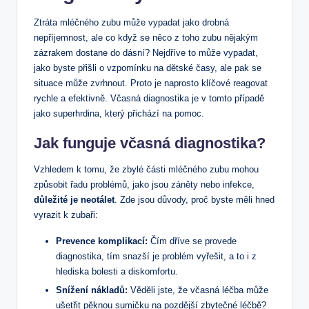
Ztráta mléčného zubu může vypadat jako drobná
nepříjemnost, ale co když se něco z toho zubu nějakým
zázrakem dostane do dásní? Nejdříve to může vypadat,
jako byste přišli o vzpomínku na dětské časy, ale pak se
situace může zvrhnout. Proto je naprosto klíčové reagovat
rychle a efektivně. Včasná diagnostika je v tomto případě
jako superhrdina, který přichází na pomoc.
Jak funguje včasná diagnostika?
Vzhledem k tomu, že zbylé části mléčného zubu mohou
způsobit řadu problémů, jako jsou záněty nebo infekce,
důležité je neotálet
. Zde jsou důvody, proč byste měli hned
vyrazit k zubaři:
Prevence komplikací:
Čím dříve se provede
diagnostika, tím snazší je problém vyřešit, a to i z
hlediska bolesti a diskomfortu.
Snížení nákladů:
Věděli jste, že včasná léčba může
ušetřit pěknou sumičku na pozdější zbytečné léčbě?