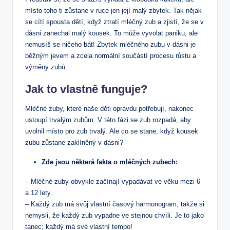
místo toho ti zůstane v ruce jen její malý zbytek. Tak nějak
se cítí spousta dětí, když ztratí mléčný zub a zjistí, že se v
dásni zanechal malý kousek. To může vyvolat paniku, ale
nemusíš se ničeho bát! Zbytek mléčného zubu v dásni je
běžným jevem a zcela normální součástí procesu růstu a
výměny zubů.
Jak to vlastně funguje?
Mléčné zuby, které naše děti opravdu potřebují, nakonec
ustoupí trvalým zubům. V této fázi se zub rozpadá, aby
uvolnil místo pro zub trvalý. Ale co se stane, když kousek
zubu zůstane zaklíněný v dásni?
Zde jsou některá fakta o mléčných zubech:
– Mléčné zuby obvykle začínají vypadávat ve věku mezi 6
a 12 lety.
– Každý zub má svůj vlastní časový harmonogram, takže si
nemysli, že každý zub vypadne ve stejnou chvíli. Je to jako
tanec; každý má své vlastní tempo!