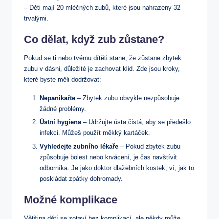
– Děti mají 20 mléčných zubů, které jsou nahrazeny 32
trvalými.
Co dělat, když zub zůstane?
Pokud se ti nebo tvému dítěti stane, že zůstane zbytek
zubu v dásni, důležité je zachovat klid. Zde jsou kroky,
které byste měli dodržovat:
Nepanikařte
– Zbytek zubu obvykle nezpůsobuje
žádné problémy.
Ústní hygiena
– Udržujte ústa čistá, aby se předešlo
infekci. Můžeš použít měkký kartáček.
Vyhledejte zubního lékaře
– Pokud zbytek zubu
způsobuje bolest nebo krvácení, je čas navštívit
odborníka. Je jako doktor dlažebních kostek; ví, jak to
poskládat zpátky dohromady.
Možné komplikace
Většina dětí se zotaví bez komplikací, ale někdy může