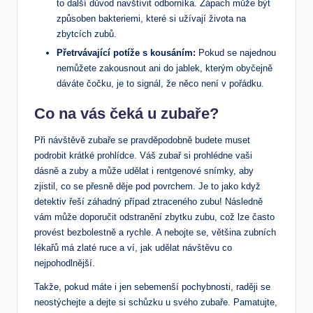
to další důvod navštívit odborníka. Zápach může být
způsoben bakteriemi, které si užívají života na
zbytcích zubů.
Přetrvávající potíže s kousáním:
Pokud se najednou
nemůžete zakousnout ani do jablek, kterým obyčejně
dáváte čočku, je to signál, že něco není v pořádku.
Co na vás čeká u zubaře?
Při návštěvě zubaře se pravděpodobně budete muset
podrobit krátké prohlídce. Váš zubař si prohlédne vaši
dásně a zuby a může udělat i rentgenové snímky, aby
zjistil, co se přesně děje pod povrchem. Je to jako když
detektiv řeší záhadný případ ztraceného zubu! Následně
vám může doporučit odstranění zbytku zubu, což lze často
provést bezbolestně a rychle. A nebojte se, většina zubních
lékařů má zlaté ruce a ví, jak udělat návštěvu co
nejpohodlnější.
Takže, pokud máte i jen sebemenší pochybnosti, raději se
neostýchejte a dejte si schůzku u svého zubaře. Pamatujte,