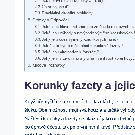
Jak správně‍ čistit korunky a​ fazety?
Co se vyhnout?
Pravidelné ⁣dentální prohlídky
Otázky a Odpovědi
Jaké jsou hlavní⁣ indikace pro změnu korunkových​ fa
Jaké jsou výhody a nevýhody výměny ⁢korunkových 
Jaký ​je proces výměny korunkových fazet?
Jak často byste ⁣měli měnit korunkové fazety?
Jaké jsou alternativy k ‍fazetám?
Jaký je vliv životního stylu na trvanlivost‍ korunkový
Klíčové​ Poznatky
Korunky‍ fazety a jej
Když ⁤přemýšlíme o korunkách⁤ a‍ fazetách, je to⁤ jak
štuku. Obě možnosti mají svá ⁤kouzla a‍ určité výhody,‌
Naštěstí korunky a fazety se ukazují ⁢jako ‌nezbytné 
⁢po úpravě‌ účesu, tak po první ranní kávě. Představ si,