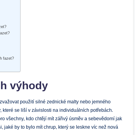
zet?
fazet?
ch fazet?
ich výhody
o zvažovat použití ‍silné zednické malty nebo jemného
 které⁤ se liší v závislosti⁣ na individuálních potřebách.
pro všechny, kdo chtějí mít zářivý ​úsměv ⁣a sebevědomí jak
 jaké by​ to⁣ bylo mít ​chrup, který⁤ se leskne víc než nová