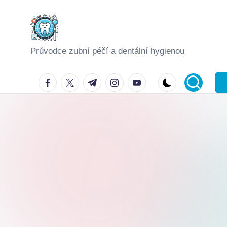
Skip
to
Průvodce zubní péčí a dentální hygienou
content
facebook.com
twitter.com
t.me
instagram.com
youtube.com