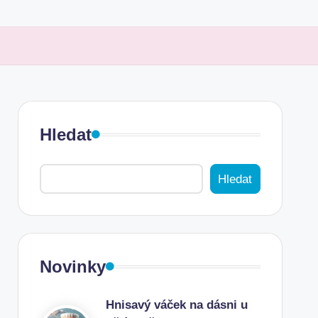
Hledat
Hledat
Novinky
Hnisavý váček na dásni u