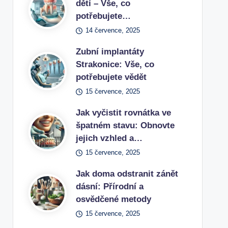
dětí – Vše, co
potřebujete…
14 července, 2025
Zubní implantáty
Strakonice: Vše, co
potřebujete vědět
15 července, 2025
Jak vyčistit rovnátka ve
špatném stavu: Obnovte
jejich vzhled a…
15 července, 2025
Jak doma odstranit zánět
dásní: Přírodní a
osvědčené metody
15 července, 2025