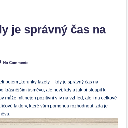
dy je správný čas na
No Comments
yšeli pojem „korunky fazety⁤ – kdy je správný​ čas na
po krásnějším‌ úsměvu, ale ⁤neví, kdy a​ jak⁢ přistoupit k
ůže mít nejen pozitivní vliv na vzhled, ale ‌i na ‍celkové
klíčové faktory, ‌které ‌vám pomohou⁢ rozhodnout, zda ​je
směvu.