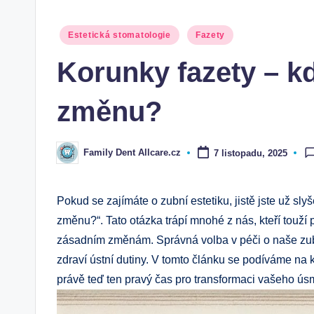
Posted
Estetická stomatologie
Fazety
in
Korunky fazety – k
změnu?
Family Dent Allcare.cz
7 listopadu, 2025
Posted
by
Pokud se ‍zajímáte o zubní ⁢estetiku, jistě jste​ už sl
změnu?“.​ Tato ⁤otázka trápí mnohé⁣ z ‍nás, kteří‍ touží 
zásadním změnám. Správná volba v péči o naše zuby m
zdraví⁣ ústní dutiny. V tomto⁣ článku se podíváme na⁤ 
právě teď ten⁤ pravý čas‌ pro transformaci vašeho ú