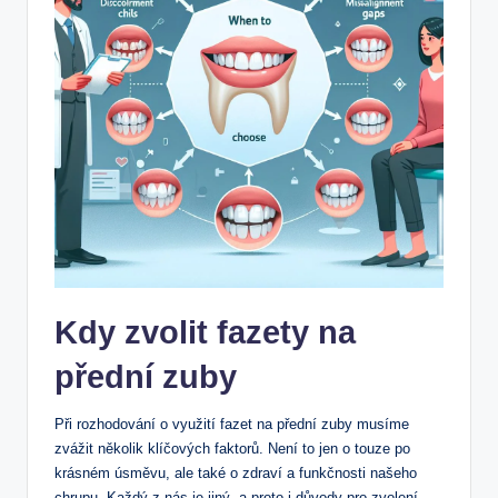
Kdy zvolit fazety na
přední zuby
Při rozhodování o využití fazet na přední zuby musíme
zvážit několik klíčových faktorů. Není to jen o touze po
krásném úsměvu, ale také o zdraví a funkčnosti našeho
chrupu. Každý z nás je jiný, a proto i důvody pro zvolení