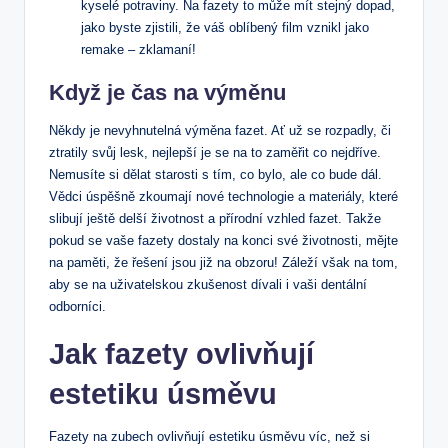
kyselé potraviny. Na fazety to může mít stejný dopad,
jako byste zjistili, že váš oblíbený film vznikl jako
remake – zklamaní!
Když je čas na výměnu
Někdy je nevyhnutelná výměna fazet. Ať už se rozpadly, či
ztratily svůj lesk, nejlepší je se na to zaměřit co nejdříve.
Nemusíte si dělat starosti s tím, co bylo, ale co bude dál.
Vědci úspěšně zkoumají nové technologie a materiály, které
slibují ještě delší životnost a přírodní vzhled fazet. Takže
pokud se vaše fazety dostaly na konci své životnosti, mějte
na paměti, že řešení jsou již na obzoru! Záleží však na tom,
aby se na uživatelskou zkušenost dívali i vaši dentální
odborníci.
Jak fazety ovlivňují
estetiku úsměvu
Fazety na zubech ovlivňují estetiku úsměvu víc, než si