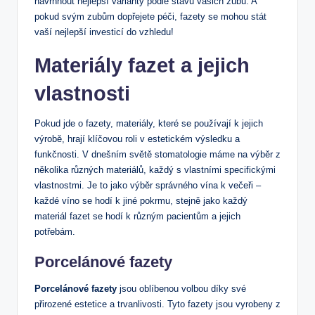
navrhnout nejlepší varianty podle stavu vašich zubů. A
pokud svým zubům dopřejete péči, fazety se mohou stát
vaší nejlepší investicí do vzhledu!
Materiály fazet a jejich
vlastnosti
Pokud jde o fazety, materiály, které se používají k jejich
výrobě, hrají klíčovou roli v estetickém výsledku a
funkčnosti. V dnešním světě stomatologie máme na výběr z
několika různých materiálů, každý s vlastními specifickými
vlastnostmi. Je to jako výběr správného vína k večeři –
každé víno se hodí k jiné pokrmu, stejně jako každý
materiál fazet se hodí k různým pacientům a jejich
potřebám.
Porcelánové fazety
Porcelánové fazety
jsou oblíbenou volbou díky své
přirozené estetice a trvanlivosti. Tyto fazety jsou vyrobeny z