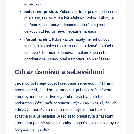
přitažlivý.
Selektivní přístup:
Pokud vás trápí pouze jeden nebo
dva zuby, tak to může být efektivní volba. Někdy je
potřeba zahojit pouze drobnosti, které ale jinak
celkový vzhled úsměvu nepatrně narušují.
Partial facelift:
Kdo říká, že fazety nemohou být
součástí komplexního plánu na zkultivování vašeho
úsměvu? To může zahrnovat i bělení zubů nebo
ortodontické úpravy před samotnou aplikací fazet.
Odraz úsměvu a sebevědomí
Jak moc ovlivňuje počet fazet vaše sebevědomí? Hmmm,
představte si, že jdete na pracovní pohovor s úsměvem,
který by mohl oslnit hvězdy. Zubní estetika je totiž
podstatnou částí naší osobnosti. Výzkumy ukazují, že lidé
s hezkým úsměvem mají tendenci být vnímání jako
šťastnější a úspěšnější. A teď si to představte s fazetami,
které vám přesně vyhlazují zuby – úsměv jako z reklamy na
Colgate, nemyslíte?