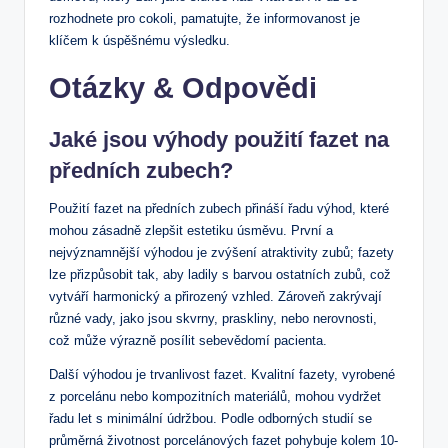
rozhodnete pro cokoli, pamatujte, že informovanost je
klíčem k úspěšnému výsledku.
Otázky & Odpovědi
Jaké jsou výhody použití fazet na
předních zubech?
Použití fazet na předních zubech přináší řadu výhod, které
mohou zásadně zlepšit estetiku úsměvu. První a
nejvýznamnější výhodou je zvýšení atraktivity zubů; fazety
lze přizpůsobit tak, aby ladily s barvou ostatních zubů, což
vytváří harmonický a přirozený vzhled. Zároveň zakrývají
různé vady, jako jsou skvrny, praskliny, nebo nerovnosti,
což může výrazně posílit sebevědomí pacienta.
Další výhodou je trvanlivost fazet. Kvalitní fazety, vyrobené
z porcelánu nebo kompozitních materiálů, mohou vydržet
řadu let s minimální údržbou. Podle odborných studií se
průměrná životnost porcelánových fazet pohybuje kolem 10-