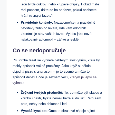
jsou tvrdé cukroví nebo křupavé chipsy. Pokud máte
rádi popcorn, držte se ho od fazet, pokud nechcete
hrát hru „najdi fazetu“!
Pravidelné kontroly:
Nezapomeňte na pravidelné
návštěvy zubního lékaře, kde vám odborník
zkontroluje stav vašich fazet. Vyjdou jako nově
nalakovaný automobil – zářivé a lesklé!
Co se nedoporučuje
Při údržbě fazet se vyhněte některým zlozvykům, které by
mohly způsobit vážné problémy. Jako když si někdo
objedná pizzu s ananasem – je to sporné a může to
způsobit debatu! Zde je seznam věcí,
kterým je lepší se
vyhnout
:
Žvýkání tvrdých předmětů:
To, co může být slabou a
křehkou částí, byste neměli berte si do úst! Patří sem
pero, nehty nebo dokonce i led.
Vysoká kyselost:
Omezte citrusové nápoje a jiné