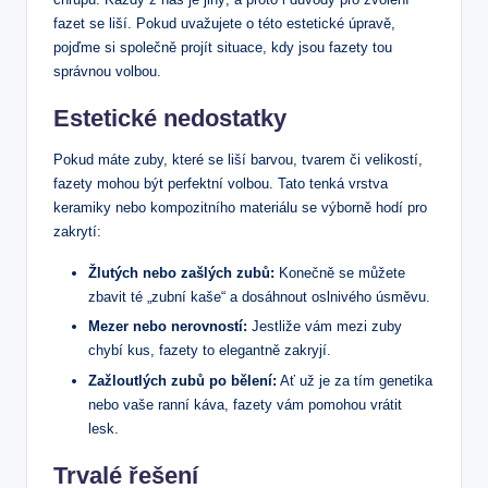
fazet se liší. Pokud uvažujete o této estetické úpravě,
pojďme si společně projít situace, kdy jsou fazety tou
správnou volbou.
Estetické nedostatky
Pokud máte zuby, které se liší barvou, tvarem či velikostí,
fazety mohou být perfektní volbou. Tato tenká vrstva
keramiky nebo kompozitního materiálu se výborně hodí pro
zakrytí:
Žlutých nebo zašlých zubů:
Konečně se můžete
zbavit té „zubní kaše“ a dosáhnout oslnivého úsměvu.
Mezer nebo nerovností:
Jestliže vám mezi zuby
chybí kus, fazety to elegantně zakryjí.
Zažloutlých zubů po bělení:
Ať už je za tím genetika
nebo vaše ranní káva, fazety vám pomohou vrátit
lesk.
Trvalé řešení