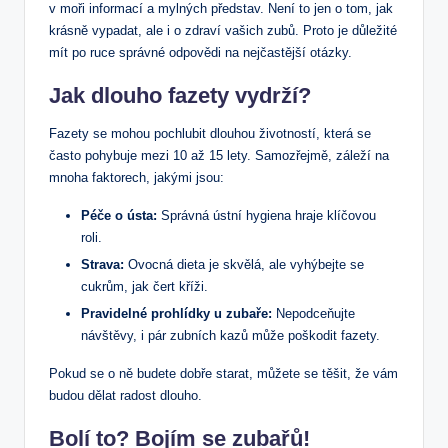
v moři informací a mylných představ. Není to jen o tom, jak
krásně vypadat, ale i o zdraví vašich zubů. Proto je důležité
mít po ruce správné odpovědi na nejčastější otázky.
Jak dlouho fazety vydrží?
Fazety se mohou pochlubit dlouhou životností, která se
často pohybuje mezi 10 až 15 lety. Samozřejmě, záleží na
mnoha faktorech, jakými jsou:
Péče o ústa:
Správná ústní hygiena hraje klíčovou
roli.
Strava:
Ovocná dieta je skvělá, ale vyhýbejte se
cukrům, jak čert kříži.
Pravidelné prohlídky u zubaře:
Nepodceňujte
návštěvy, i pár zubních kazů může poškodit fazety.
Pokud se o ně budete dobře starat, můžete se těšit, že vám
budou dělat radost dlouho.
Bolí to? Bojím se zubařů!