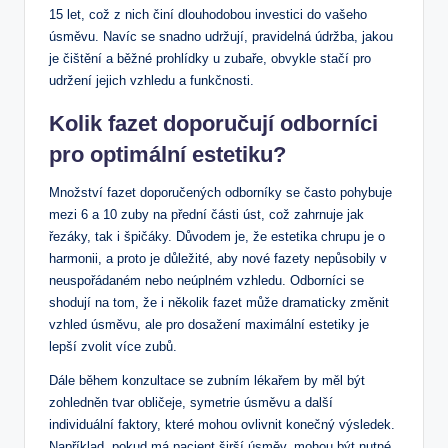
15 let, což z nich činí dlouhodobou investici do vašeho
úsměvu. Navíc se snadno udržují, pravidelná údržba, jakou
je čištění a běžné prohlídky u zubaře, obvykle stačí pro
udržení jejich vzhledu a funkčnosti.
Kolik fazet doporučují odborníci
pro optimální estetiku?
Množství fazet doporučených odborníky se často pohybuje
mezi 6 a 10 zuby na přední části úst, což zahrnuje jak
řezáky, tak i špičáky. Důvodem je, že estetika chrupu je o
harmonii, a proto je důležité, aby nové fazety nepůsobily v
neuspořádaném nebo neúplném vzhledu. Odborníci se
shodují na tom, že i několik fazet může dramaticky změnit
vzhled úsměvu, ale pro dosažení maximální estetiky je
lepší zvolit více zubů.
Dále během konzultace se zubním lékařem by měl být
zohledněn tvar obličeje, symetrie úsměvu a další
individuální faktory, které mohou ovlivnit konečný výsledek.
Například, pokud má pacient širší úsměv, mohou být nutné