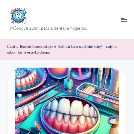
Skip
to
content
Průvodce zubní péčí a dentální hygienou
Úvod
»
Estetická stomatologie
»
Kolik dát fazet na přední zuby? – rady od
odborníků na estetiku chrupu