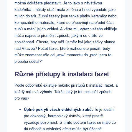
možná dokážete představit. Je to jako s návštěvou
kadeřníka – někdy stačí malá změna a hned vypadáte jako
milion dolarů. Zubní fazety jsou tenké plátky keramiky nebo
kompozitního materiálu, které se připevňují na přední část
zubů a mění jejich vzhled. A věřte mi, výraz vašeho obličeje
může naprosto přeměnit způsob, jakým se cítíte ve
společnosti. Chcete, aby váš úsměv byl jako zářivý slunce
nad Vltavou? Počet fazet, které rozhodnete použít, tedy
může znamenat vše od „wow“ momentu do „proč jsem to
proboha udělal?“
Různé přístupy k instalaci fazet
Podle odborníků existuje několik přístupů k instalaci fazet, a
každý má své výhody. Takže jaký je ten nejlepší způsob
pro vás?
Úplné pokrytí všech viditelných zubů:
To je ideální
pro dokonalý, harmonický úsměv, který prostě
vyžaduje pozornost. S tímto počtem fazet se málo co
dá náhodě a výsledný efekt může být úžasně