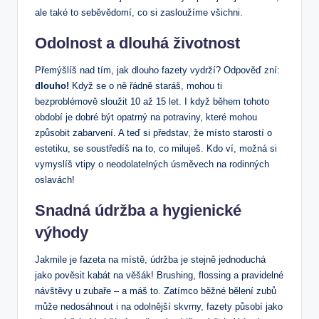
ale také to seběvědomí, co si zasloužíme všichni.
Odolnost a dlouhá životnost
Přemýšlíš nad tím, jak dlouho fazety vydrží? Odpověď zní:
dlouho!
Když se o ně řádně staráš, mohou ti
bezproblémově sloužit 10 až 15 let. I když během tohoto
období je dobré být opatrný na potraviny, které mohou
způsobit zabarvení. A teď si představ, že místo starostí o
estetiku, se soustředíš na to, co miluješ. Kdo ví, možná si
vymyslíš vtipy o neodolatelných úsměvech na rodinných
oslavách!
Snadná údržba a hygienické
výhody
Jakmile je fazeta na místě, údržba je stejně jednoduchá
jako pověsit kabát na věšák! Brushing, flossing a pravidelné
návštěvy u zubaře – a máš to. Zatímco běžné bělení zubů
může nedosáhnout i na odolnější skvrny, fazety působí jako