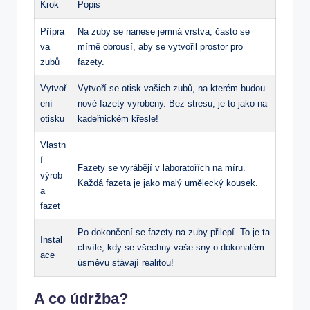
Krok
Popis
Přípra
Na zuby se nanese jemná vrstva, často se
va
mírně obrousí, aby se vytvořil prostor pro
zubů
fazety.
Vytvoř
Vytvoří se otisk vašich zubů, na kterém budou
ení
nové fazety vyrobeny. Bez stresu, je to jako na
otisku
kadeřnickém křesle!
Vlastn
í
Fazety se vyrábějí v laboratořích na míru.
výrob
Každá fazeta je jako malý umělecký kousek.
a
fazet
Po dokončení se fazety na zuby přilepí. To je ta
Instal
chvíle, kdy se všechny vaše sny o dokonalém
ace
úsměvu stávají realitou!
A co údržba?