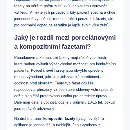
fazety na větším počtu zubů kvůli celkovému vyrovnání
vzhledu. V některých případech, kdy pacient spěchá a chce
jednoduché vylepšení, mohou stačit i pouze 2-4 fazety, ale
pro optimální dopad na estetiku je lepší zvolit více zubů.
Jaký je rozdíl mezi porcelánovými
a kompozitními fazetami?
Porcelánové a kompozitní fazety mají různé vlastnosti,
které mohou ovlivnit výběr vhodné možnosti pro konkrétního
pacienta.
Porcelánové fazety
jsou obvykle opředeny
mnoha výhodami, jako je jejich vysoká estetičnost a
odolnost proti skvrnám. Tento typ fazet dokáže
napodobovat přirozený vzhled zubní skloviny velmi přesně,
což z nich činí preferovanou volbu pro estetické úpravy.
Dále mají delší životnost, což je v průměru 10-15 let, pokud
jsou správně udržovány.
Na druhé straně,
kompozitní fazety
bývají levnější a
aplikace je jednodušší a rychlejší. Jsou vyrobeny z