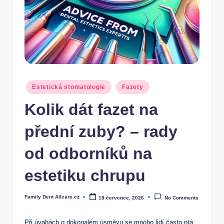
Posted
Estetická stomatologie
Fazety
in
Kolik dát fazet na
přední zuby? – rady
od odborníků na
estetiku chrupu
Family Dent Allcare.cz
18 července, 2026
No Comments
Posted
by
Při úvahách o dokonalém úsměvu se mnoho lidí často ptá: