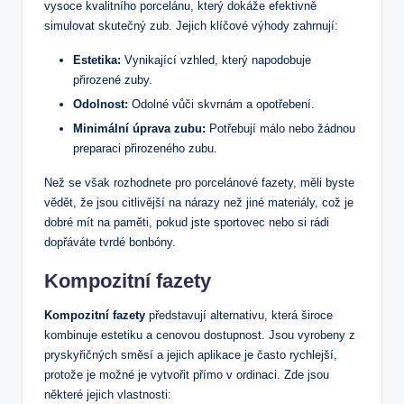
vysoce kvalitního porcelánu, který dokáže efektivně
simulovat skutečný zub. Jejich klíčové výhody zahrnují:
Estetika:
Vynikající vzhled, který napodobuje
přirozené zuby.
Odolnost:
Odolné vůči skvrnám a opotřebení.
Minimální úprava zubu:
Potřebují málo nebo žádnou
preparaci přirozeného zubu.
Než se však rozhodnete pro porcelánové fazety, měli byste
vědět, že jsou citlivější na nárazy než jiné materiály, což je
dobré mít na paměti, pokud jste sportovec nebo si rádi
dopřáváte tvrdé bonbóny.
Kompozitní fazety
Kompozitní fazety
představují alternativu, která široce
kombinuje estetiku a cenovou dostupnost. Jsou vyrobeny z
pryskyřičných směsí a jejich aplikace je často rychlejší,
protože je možné je vytvořit přímo v ordinaci. Zde jsou
některé jejich vlastnosti: