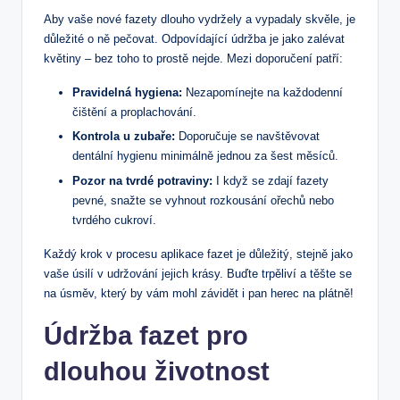
Aby vaše nové fazety dlouho vydržely a vypadaly skvěle, je
důležité o ně pečovat. Odpovídající údržba je jako zalévat
květiny – bez toho to prostě nejde. Mezi doporučení patří:
Pravidelná hygiena:
Nezapomínejte na každodenní
čištění a proplachování.
Kontrola u zubaře:
Doporučuje se navštěvovat
dentální hygienu minimálně jednou za šest měsíců.
Pozor na tvrdé potraviny:
I když se zdají fazety
pevné, snažte se vyhnout rozkousání ořechů nebo
tvrdého cukroví.
Každý krok v procesu aplikace fazet je důležitý, stejně jako
vaše úsilí v udržování jejich krásy. Buďte trpěliví a těšte se
na úsměv, který by vám mohl závidět i pan herec na plátně!
Údržba fazet pro
dlouhou životnost