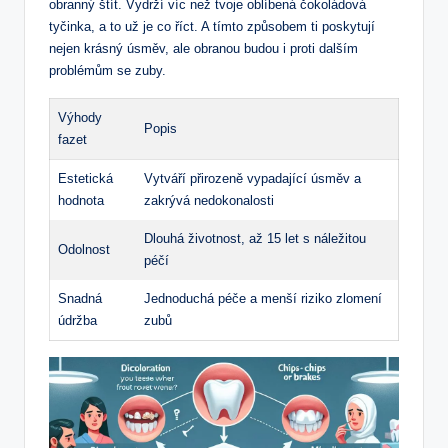
obranný štít. Vydrží víc než tvoje oblíbená čokoládová
tyčinka, a to už je co říct. A tímto způsobem ti poskytují
nejen krásný úsměv, ale obranou budou i proti dalším
problémům se zuby.
Výhody
Popis
fazet
Estetická
Vytváří přirozeně vypadající úsměv a
hodnota
zakrývá nedokonalosti
Dlouhá životnost, až 15 let s náležitou
Odolnost
péčí
Snadná
Jednoduchá péče a menší riziko zlomení
údržba
zubů