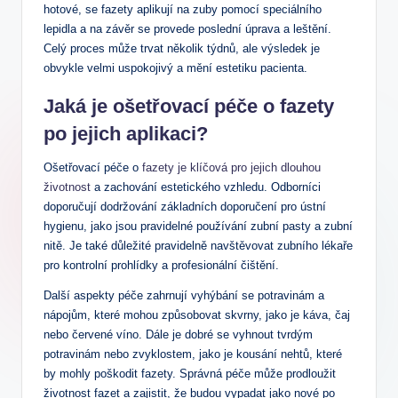
hotové, se fazety aplikují na zuby pomocí speciálního
lepidla a na závěr se provede poslední úprava a leštění.
Celý proces může trvat několik týdnů, ale výsledek je
obvykle velmi uspokojivý a mění estetiku pacienta.
Jaká je ošetřovací péče o fazety
po jejich aplikaci?
Ošetřovací péče o
fazety je klíčová pro jejich dlouhou
životnost
a zachování estetického vzhledu. Odborníci
doporučují dodržování základních doporučení pro ústní
hygienu, jako jsou pravidelné používání zubní pasty a zubní
nitě. Je také důležité pravidelně navštěvovat zubního lékaře
pro kontrolní prohlídky a profesionální čištění.
Další aspekty péče zahrnují vyhýbání se potravinám a
nápojům, které mohou způsobovat skvrny, jako je káva, čaj
nebo červené víno. Dále je dobré se vyhnout tvrdým
potravinám nebo zvyklostem, jako je kousání nehtů, které
by mohly poškodit fazety. Správná péče může prodloužit
životnost fazet a zajistit, že budou vypadat jako nové po