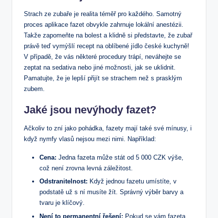
Strach ze zubaře je realita téměř pro každého. Samotný
proces aplikace fazet obvykle zahrnuje lokální anestézii.
Takže zapomeňte na bolest a klidně si představte, že zubař
právě teď vymýšlí recept na oblíbené jídlo české kuchyně!
V případě, že vás některé procedury trápí, neváhejte se
zeptat na sedativa nebo jiné možnosti, jak se uklidnit.
Pamatujte, že je lepší přijít se strachem než s prasklým
zubem.
Jaké jsou nevýhody fazet?
Ačkoliv to zní jako pohádka, fazety mají také své mínusy, i
když nymfy vlasů nejsou mezi nimi. Například:
Cena:
Jedna fazeta může stát od 5 000 CZK výše,
což není zrovna levná záležitost.
Odstranitelnost:
Když jednou fazetu umístíte, v
podstatě už s ní musíte žít. Správný výběr barvy a
tvaru je klíčový.
Není to permanentní řešení:
Pokud se vám fazeta