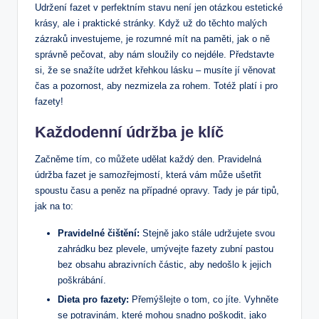
Udržení fazet v perfektním stavu není jen otázkou estetické
krásy, ale i praktické stránky. Když už do těchto malých
zázraků investujeme, je rozumné mít na paměti, jak o ně
správně pečovat, aby nám sloužily co nejdéle. Představte
si, že se snažíte udržet křehkou lásku – musíte jí věnovat
čas a pozornost, aby nezmizela za rohem. Totéž platí i pro
fazety!
Každodenní údržba je klíč
Začněme tím, co můžete udělat každý den. Pravidelná
údržba fazet je samozřejmostí, která vám může ušetřit
spoustu času a peněz na případné opravy. Tady je pár tipů,
jak na to:
Pravidelné čištění:
Stejně jako stále udržujete svou
zahrádku bez plevele, umývejte fazety zubní pastou
bez obsahu abrazivních částic, aby nedošlo k jejich
poškrábání.
Dieta pro fazety:
Přemýšlejte o tom, co jíte. Vyhněte
se potravinám, které mohou snadno poškodit, jako