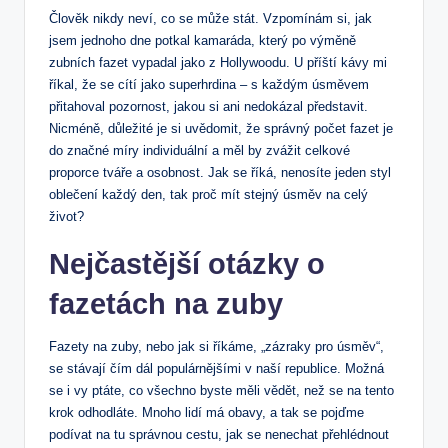
Člověk nikdy neví, co se může stát. Vzpomínám si, jak
jsem jednoho dne potkal kamaráda, který po výměně
zubních fazet vypadal jako z Hollywoodu. U příští kávy mi
říkal, že se cítí jako superhrdina – s každým úsměvem
přitahoval pozornost, jakou si ani nedokázal představit.
Nicméně, důležité je si uvědomit, že správný počet fazet je
do značné míry individuální a měl by zvážit celkové
proporce tváře a osobnost. Jak se říká, nenosíte jeden styl
oblečení každý den, tak proč mít stejný úsměv na celý
život?
Nejčastější otázky o
fazetách na zuby
Fazety na zuby, nebo jak si říkáme, „zázraky pro úsměv“,
se stávají čím dál populárnějšími v naší republice. Možná
se i vy ptáte, co všechno byste měli vědět, než se na tento
krok odhodláte. Mnoho lidí má obavy, a tak se pojďme
podívat na tu správnou cestu, jak se nenechat přehlédnout