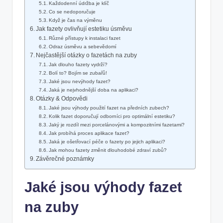
Každodenní údržba je klíč
Co se nedoporučuje
Když je čas na výměnu
Jak fazety ovlivňují estetiku úsměvu
Různé přístupy k instalaci fazet
Odraz úsměvu a sebevědomí
Nejčastější otázky o fazetách na zuby
Jak dlouho fazety vydrží?
Bolí to? Bojím se zubařů!
Jaké jsou nevýhody fazet?
Jaká je nejvhodnější doba na aplikaci?
Otázky & Odpovědi
Jaké jsou výhody použití fazet na předních zubech?
Kolik fazet doporučují odborníci pro optimální estetiku?
Jaký je rozdíl mezi porcelánovými a kompozitními fazetami?
Jak probíhá proces aplikace fazet?
Jaká je ošetřovací péče o fazety po jejich aplikaci?
Jak mohou fazety změnit dlouhodobé zdraví zubů?
Závěrečné poznámky
Jaké jsou výhody fazet
na zuby