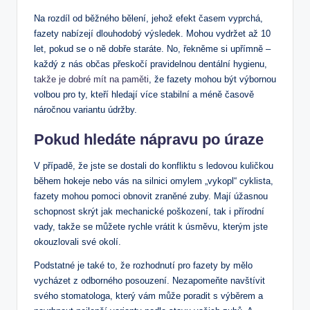
Na rozdíl od běžného bělení, jehož efekt časem vyprchá,
fazety nabízejí dlouhodobý výsledek. Mohou vydržet až 10
let, pokud se o ně dobře staráte. No, řekněme si upřímně –
každý z nás občas přeskočí pravidelnou dentální hygienu,
takže
je dobré mít na paměti
, že fazety mohou být výbornou
volbou pro ty, kteří hledají více stabilní a méně časově
náročnou variantu údržby.
Pokud hledáte nápravu po úraze
V případě, že jste se dostali do konfliktu s ledovou kuličkou
během hokeje nebo vás na silnici omylem „vykopl“ cyklista,
fazety mohou pomoci obnovit zraněné zuby. Mají úžasnou
schopnost skrýt jak mechanické poškození, tak i přírodní
vady, takže se můžete rychle vrátit k úsměvu, kterým jste
okouzlovali své okolí.
Podstatné je také to, že rozhodnutí pro fazety by mělo
vycházet z odborného posouzení. Nezapomeňte navštívit
svého stomatologa, který vám může poradit s výběrem a