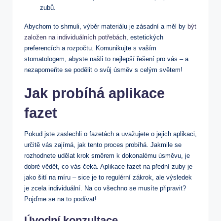
zubů.
Abychom to shrnuli, výběr materiálu je zásadní a měl by
být
založen na individuálních potřebách
, estetických
preferencích a rozpočtu. Komunikujte s vaším
stomatologem, abyste našli to nejlepší řešení pro vás – a
nezapomeňte se podělit o svůj úsměv s celým světem!
Jak probíhá aplikace
fazet
Pokud jste zaslechli o fazetách a uvažujete o jejich aplikaci,
určitě vás zajímá, jak tento proces probíhá. Jakmile se
rozhodnete udělat krok směrem k dokonalému úsměvu, je
dobré vědět, co vás čeká. Aplikace fazet na přední zuby je
jako šití na míru – sice je to regulérní zákrok, ale výsledek
je zcela individuální. Na co všechno se musíte připravit?
Pojďme se na to podívat!
Úvodní konzultace