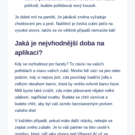
poškodí, budete potřebovat nový kousek.
Je dobré mít na paměti, že jakákoli změna vyžaduje
zhodnocení pro a proti. Naštěstí je česká zubní péče na
vysoké úrovni, takže se ve většině případů nemusíte bát!
Jaká je nejvhodnější doba na
aplikaci?
Kdy se rozhodnout pro fazety? To závisí na vašich
potřebách a stavu vašich zubů. Mnoho lidí sází na jaro nebo
podzim, kdy si nejsou jisti, zda posnídají tradiční jídla s
velkým obsahem barviv, která by mohla ovlivnit barvu fazet.
Měli byste také zvážit, zda máte plánované nějaké velké
události, například svatbu. Budete se chtít usmívat a
budete chtít, aby byl váš úsměv bezstarostným prvkem
vašeho dne!
V každém případě, pokud máte další otázky, nebojte se
zeptat svého zubaře. Je to váš partner na této cestě k
úsměvu, který září jako slunce nad Vltavou! Ať už se