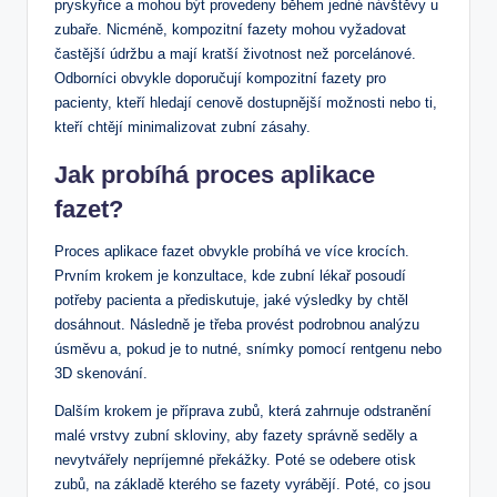
pryskyřice a mohou být provedeny během jedné návštěvy u
zubaře. Nicméně, kompozitní fazety mohou vyžadovat
častější údržbu a mají kratší životnost než porcelánové.
Odborníci obvykle doporučují kompozitní fazety pro
pacienty, kteří hledají cenově dostupnější možnosti nebo ti,
kteří chtějí minimalizovat zubní zásahy.
Jak probíhá proces aplikace
fazet?
Proces aplikace fazet obvykle probíhá ve více krocích.
Prvním krokem je konzultace, kde zubní lékař posoudí
potřeby pacienta a přediskutuje, jaké výsledky by chtěl
dosáhnout. Následně je třeba provést podrobnou analýzu
úsměvu a, pokud je to nutné, snímky pomocí rentgenu nebo
3D skenování.
Dalším krokem je příprava zubů, která zahrnuje odstranění
malé vrstvy zubní skloviny, aby fazety správně seděly a
nevytvářely nepríjemné překážky. Poté se odebere otisk
zubů, na základě kterého se fazety vyrábějí. Poté, co jsou