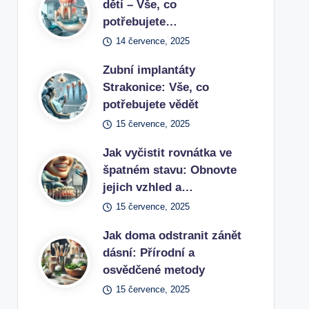
dětí – Vše, co
potřebujete…
14 července, 2025
Zubní implantáty
Strakonice: Vše, co
potřebujete vědět
15 července, 2025
Jak vyčistit rovnátka ve
špatném stavu: Obnovte
jejich vzhled a…
15 července, 2025
Jak doma odstranit zánět
dásní: Přírodní a
osvědčené metody
15 července, 2025