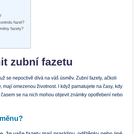
?
ntrolu⁤ fazet?
ýměny fazety?
t zubní fazetu
ž se nepoctivě dívá na váš ‌úsměv. Zubní fazety, ačkoli
, mají omezenou životnost. I když pamatujete na časy, kdy
e s časem ⁣se na‌ nich mohou objevit známky opotřebení‍ nebo
 změnu?
 že vaše fazety mají praskliny, ⁣odštěpky nebo jiné