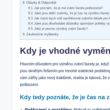
Otázky & Odpovědi
Jak poznám, že je má zubní ​fazeta poškozená?
Jaké jsou ⁤další známky, že je⁣ čas na výměnu fazety
Jak často bych měl navštěvovat zubního lékaře pro ko
Jaké jsou dlouhodobé důsledky⁤ opomíjení potřeby⁣ v
Jaký je proces výměny zubní fazety?
Závěrečné myšlenky
Kdy je‍ vhodné vyměni
Hlavním důvodem pro výměnu zubní fazety je, když ⁢u
jsou skvělým řešením‍ pro mnohé estetické problémy
vám zářily jako nový traktůrek, realita je taková, ž
poškození.
Kdy tedy poznáte, že je čas na
Poškození ⁤a⁤ praskliny:
Pokud si uvědomíte,