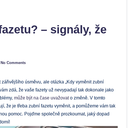
azetu? – signály, že
No Comments
zářivějšího úsměvu, ale​ otázka‌ „Kdy vyměnit ‌zubní
vám zdá, že ⁤vaše fazety už nevypadají tak ⁣dokonale jako ​
oblémy,
může být na čase uvažovat
o změně. V ⁣tomto
jí, ‍že je třeba zubní fazetu vyměnit,⁣ a⁤ pomůžeme vám tak
ornou pomoc. Pojďme společně prozkoumat, jaký dopad
domí!