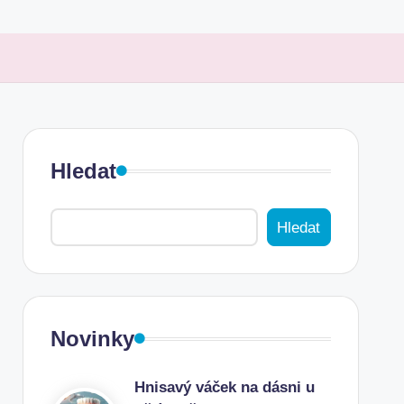
Hledat
Hledat
Novinky
Hnisavý váček na dásni u