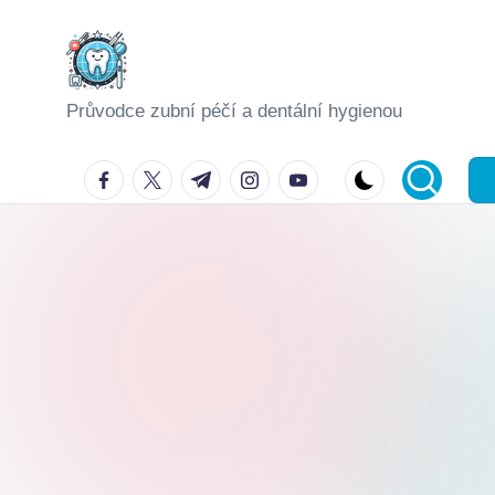
Skip
to
Průvodce zubní péčí a dentální hygienou
content
facebook.com
twitter.com
t.me
instagram.com
youtube.com