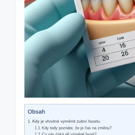
Obsah
Kdy je‍ vhodné vyměnit zubní fazetu
Kdy tedy poznáte, že je čas na změnu?
Co vás čeká ‍při ⁤výměně fazet?