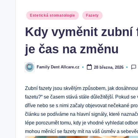
Posted
Estetická stomatologie
Fazety
in
Kdy vyměnit zubní f
je čas na změnu
Family Dent Allcare.cz
28 března, 2026
Posted
by
Zubní fazety⁢ jsou skvělým způsobem, jak dosáhnout 
fazetu?“ se časem stává stále důležitější. Pokud se 
dříve nebo‌ se s nimi začaly objevovat nečekané pr
článku se podíváme na hlavní signály, které ​naznaču
lépe porozumět tomu, kdy je​ vhodné vyhledat odb
mohou měnící se fazety ⁣mít⁢ na váš úsměv a sebevě