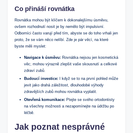
Co přináší rovnátka
Rovnátka mohou být klíčem k dokonalejšímu úsměvu,
ovšem rozhodnutí nosit je by nemělo být impulsivní.
Odborníci často varují před tím, abyste se do toho vrhali jen
proto, že se vám něco nelíbí. Zde je pár věcí, na které
byste měli myslet:
Navigace k úsměvu:
Rovnátka nejsou jen kosmetická
věc; mohou výrazně zlepšit vaše skousnutí a celkové
zdraví zubů.
Budoucí investice:
I když se to na první pohled může
jevit jako drahá záležitost, dlouhodobé výhody
zdravějších zubů mohou rovnátka vyplatit.
Otevřená komunikace:
Ptejte se svého ortodontisty
na všechny možnosti a nezapomínejte na údržbu po
léčbě.
Jak poznat nesprávné