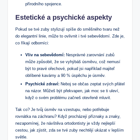
přírodního spojence.
Estetické a psychické aspekty
Pokud se tvé zuby stylizují spíše do směšného tvaru než
do elegantní linie, může to ovlivnit i tvé sebevědomí. Zde je,
co říkají odborníci:
Vliv na sebevědomí:
Nesprávné zarovnání zubů
může způsobit, že se vyhýbáš úsměvu, což nemusí
být to pravé ořechové, pokud jsi například majiteľ
oblíbené kavárny a 90 % úspěchu je úsměv.
Psychické zdraví:
Neboj se občas zeptat svých přátel
na názor. Můžeš být překvapen, jak moc se ti uleví,
když o svém problému začneš otevřeně mluvit.
Tak co? Je tvůj úsměv na vzestupu, nebo potřebuje
rovnátka na záchranu? Když procházejí příznaky a znaky,
nezapomínej, že návštěva ortodontisty je vždy nejlepší
cestou, jak zjistit, zda se tvé zuby nechtějí ukázat v lepším
světle.