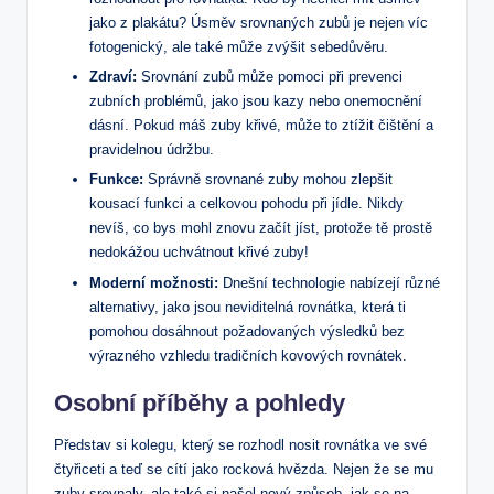
jako z plakátu? Úsměv srovnaných zubů je nejen víc
fotogenický, ale také může zvýšit sebedůvěru.
Zdraví:
Srovnání zubů může pomoci při prevenci
zubních problémů, jako jsou kazy nebo onemocnění
dásní. Pokud máš zuby křivé, může to ztížit čištění a
pravidelnou údržbu.
Funkce:
Správně srovnané zuby mohou zlepšit
kousací funkci a celkovou pohodu při jídle. Nikdy
nevíš, co bys mohl znovu začít jíst, protože tě prostě
nedokážou uchvátnout křivé zuby!
Moderní možnosti:
Dnešní technologie nabízejí různé
alternativy, jako jsou neviditelná rovnátka, která ti
pomohou dosáhnout požadovaných výsledků bez
výrazného vzhledu tradičních kovových rovnátek.
Osobní příběhy a pohledy
Představ si kolegu, který se rozhodl nosit rovnátka ve své
čtyřiceti a teď se cítí jako rocková hvězda. Nejen že se mu
zuby srovnaly, ale také si našel nový způsob, jak se na