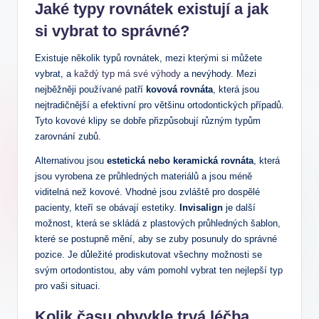
Jaké typy rovnátek existují a jak
si vybrat to správné?
Existuje několik typů rovnátek, mezi kterými si můžete
vybrat, a
každý typ má své výhody
a nevýhody. Mezi
nejběžněji používané patří
kovová rovnáta
, která jsou
nejtradičnější a efektivní pro většinu ortodontických případů.
Tyto kovové klipy se dobře přizpůsobují různým typům
zarovnání zubů.
Alternativou jsou
estetická nebo keramická rovnáta
, která
jsou vyrobena ze průhledných materiálů a jsou méně
viditelná než kovové. Vhodné jsou zvláště pro dospělé
pacienty, kteří se obávají estetiky.
Invisalign
je další
možnost, která se skládá z plastových průhledných šablon,
které se postupně mění, aby se zuby posunuly do správné
pozice. Je důležité prodiskutovat všechny možnosti se
svým ortodontistou, aby vám pomohl vybrat ten nejlepší typ
pro vaši situaci.
Kolik času obvykle trvá léčba