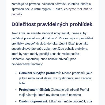
zaměřuje na prevenci, včasnou návštěvu zubního lékaře a
správnou péči o ústní hygienu. Takže, co
byste měli mít na
paměti
?
Důležitost pravidelných prohlídek
Jako když se snažíte sledovat nový seriál, i vaše zuby
potřebují pravidelnou „aktualizaci“. Programujte si pravidelné
prohlídky alespoň dvakrát do roka. Zubní lékaři jsou jako
superhrdinové pro vaše zuby; dokážou odhalit problémy,
které by vám mohly později způsobit velké potíže.
Odborníci doporučují hned několik důvodů, proč
nevynechávat kontroly:
Odhalení skrytých problémů:
Mnoho problémů, jako
je kaz nebo zánět dásní, lze zjistit dříve, než začnou
bolet.
Profesionální čištění:
Čistota je půl zdraví! Profíci
mají nástroje, které my doma prostě nemáme.
Osobní doporučení:
Lékař vám může doporučit, zda