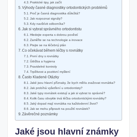
Praktické tipy, jak začít
Výhody časné diagnostiky ortodontických problémů
Proč je časná diagnostika důležitá?
Jak rozpoznat signály?
Kdy navštívit odborníka?
Jak si vybrat správného ortodontistu
Hledejte experta s dobrou pověstí
Zaměřte se na technologie a inovace
Ptejte se na léčebný plán
Co očekávat během léčby s rovnátky
První dny s rovnátky
Údržba a hygiena
Pravidelné kontroly
Trpělivost a pozitivní myšlení
Často Kladené Otázky
Jaké jsou hlavní příznaky, že bych měl/a zvažovat rovnátka?
Jak probíhá vyšetření u ortodontisty?
Jaké typy rovnátek existují a jak si vybrat to správné?
Kolik času obvykle trvá léčba ortodontickými rovnátky?
Jaký dopad mají rovnátka na každodenní život?
Jak se mohu připravit na použití rovnátek?
Závěrečné poznámky
Jaké jsou hlavní známky