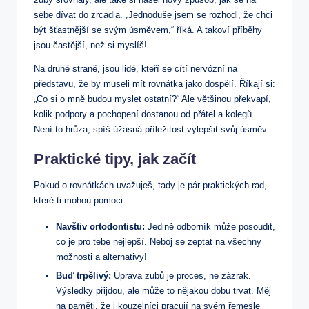
sebe dívat do zrcadla. „Jednoduše jsem se rozhodl, že chci
být šťastnější se svým úsměvem,“ říká. A takoví příběhy
jsou častější, než si myslíš!
Na druhé straně, jsou lidé, kteří se cítí nervózní na
představu, že by museli mít rovnátka jako dospělí. Říkají si:
„Co si o mně budou myslet ostatní?“ Ale většinou překvapí,
kolik podpory a pochopení dostanou od přátel a kolegů.
Není to hrůza, spíš úžasná příležitost vylepšit svůj úsměv.
Praktické tipy, jak začít
Pokud o rovnátkách uvažuješ, tady je pár praktických rad,
které ti mohou pomoci:
Navštiv ortodontistu:
Jedině odborník může posoudit,
co je pro tebe nejlepší. Neboj se zeptat na všechny
možnosti a alternativy!
Buď trpělivý:
Úprava zubů je proces, ne zázrak.
Výsledky přijdou, ale může to nějakou dobu trvat. Měj
na paměti, že i kouzelníci pracují na svém řemesle