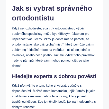
Jak si vybrat správného
ortodontistu
Když se rozhodujete, zda jít k ortodontistovi, výběr
správného specialisty může být klíčovým faktorem pro
úspěšnost vaší léčby. Vždy je dobré mít na paměti, že
ortodontista je jako váš „zubař mistr“, který pomůže vašim
zubům najít ideální místo na večírku – ať už se jedná o
rovnátka, anebo něco jiného. Jak ale vybrat toho pravého?
Tady je pár tipů, které vám mohou pomoci cítit se jako
doma!
Hledejte experta s dobrou pověstí
Když přemýšlíte o tom, koho si vybrat, začněte s
doporučeními. Možná máte kamarádku, jejíž úsměv je jako
z reklamní kampaně, nebo člena rodiny, který prošel
úspěšnou léčbou. Zde je několik bodů, jak najít odborníka s
dobrým renomé: