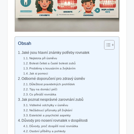
Obsah
Jaké jsou hlavní známky potřeby rovnatek
Nejistota při úsměvu
Bolesti čelisti a časté bolesti zubů
Problémy s kousáním a žvýkáním
Jak si pomoci
Odborné doporučení pro zdravý úsměv
Důležitost pravidelných prohlídek
Tipy na domácí péči
Co přináší rovnátka
Jak poznat nesprávné zarovnání zubů
Viditelné odchylky v úsměvu
Nežádoucí příznaky při žvýkání
Estetické a psychické aspekty
Důvody pro nosení rovnatek v dospělosti
Důvody, proč dospělí nosí rovnátka
Osobní příběhy a pohledy