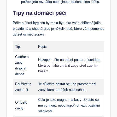
potřebujete rovnátka nebo jinou ortodontickou léčbu.
Tipy na domácí péči
Péče o ústní hygienu by měla být jako vaše oblíbené jídlo –
pravidelná a chutná! Zde je několik tipů, které vám pomohou
udržet úsměv zdravý:
Tip
Popis
Čistěte si
Nezapomeňte na zubní pastu s fluoridem,
zuby
která pomáhá chránit zuby před zubním
dvakrát
kazem
.
denně
Používejte
Je důležité dostat se i do prostor mezi
zubní nit
zuby, kam kartáček nedosáhne.
Cukr je jako magnet na kazy! Zkuste se
Omezte
mu vyhnout, nebo aspoň omezit požírání
cukry
sladkostí.