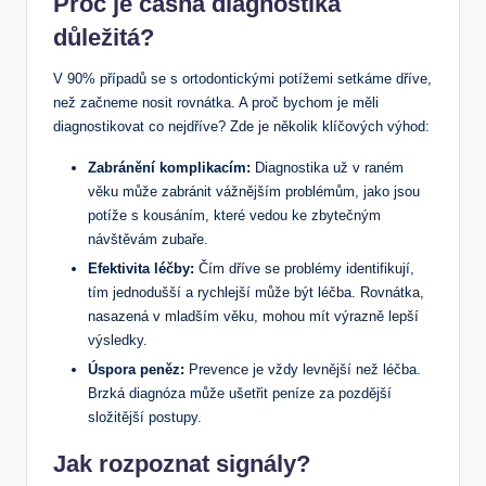
Proč je časná diagnostika
důležitá?
V 90% případů se s ortodontickými potížemi setkáme dříve,
než začneme nosit rovnátka. A proč bychom je měli
diagnostikovat co nejdříve? Zde je několik klíčových výhod:
Zabránění komplikacím:
Diagnostika už v raném
věku může zabránit vážnějším problémům, jako jsou
potíže s kousáním, které vedou ke zbytečným
návštěvám zubaře.
Efektivita léčby:
Čím dříve se problémy identifikují,
tím jednodušší a rychlejší může být léčba. Rovnátka,
nasazená v mladším věku, mohou mít výrazně lepší
výsledky.
Úspora peněz:
Prevence je vždy levnější než léčba.
Brzká diagnóza může ušetřit peníze za pozdější
složitější postupy.
Jak rozpoznat signály?