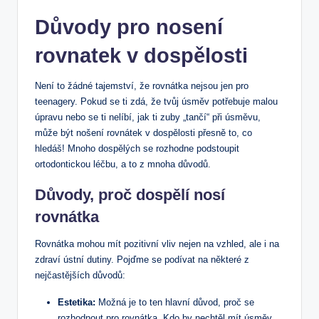
Důvody pro nosení
rovnatek v dospělosti
Není to žádné tajemství, že rovnátka nejsou jen pro
teenagery. Pokud se ti zdá, že tvůj úsměv potřebuje malou
úpravu nebo se ti nelíbí, jak ti zuby „tančí“ při úsměvu,
může být nošení rovnátek v dospělosti přesně to, co
hledáš! Mnoho dospělých se rozhodne podstoupit
ortodontickou léčbu, a to z mnoha důvodů.
Důvody, proč dospělí nosí
rovnátka
Rovnátka mohou mít pozitivní vliv nejen na vzhled, ale i na
zdraví ústní dutiny. Pojďme se podívat na některé z
nejčastějších důvodů:
Estetika:
Možná je to ten hlavní důvod, proč se
rozhodnout pro rovnátka. Kdo by nechtěl mít úsměv