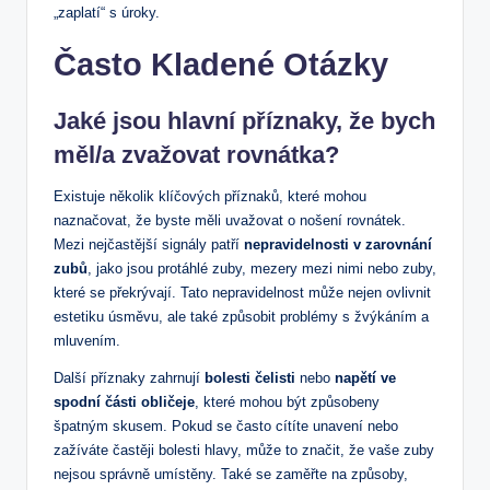
„zaplatí“ s úroky.
Často Kladené Otázky
Jaké jsou hlavní příznaky, že bych
měl/a zvažovat rovnátka?
Existuje několik klíčových příznaků, které mohou
naznačovat, že byste měli uvažovat o nošení rovnátek.
Mezi nejčastější signály patří
nepravidelnosti v zarovnání
zubů
, jako jsou protáhlé zuby, mezery mezi nimi nebo zuby,
které se překrývají. Tato nepravidelnost může nejen ovlivnit
estetiku úsměvu, ale také způsobit problémy s žvýkáním a
mluvením.
Další příznaky zahrnují
bolesti čelisti
nebo
napětí ve
spodní části obličeje
, které mohou být způsobeny
špatným skusem. Pokud se často cítíte unavení nebo
zažíváte častěji bolesti hlavy, může to značit, že vaše zuby
nejsou správně umístěny. Také se zaměřte na způsoby,