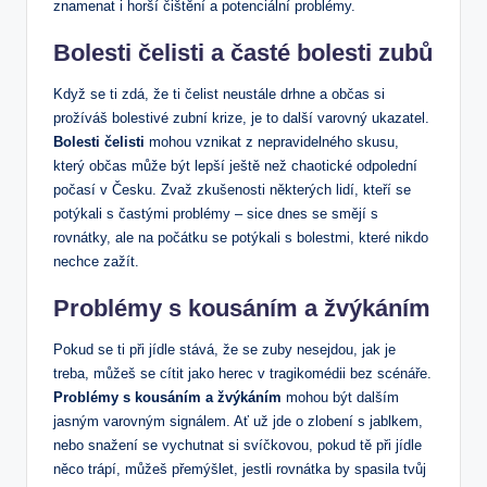
znamenat i horší čištění a potenciální problémy.
Bolesti čelisti a časté bolesti zubů
Když se ti zdá, že ti čelist neustále drhne a občas si
prožíváš bolestivé zubní krize, je to další varovný ukazatel.
Bolesti čelisti
mohou vznikat z nepravidelného skusu,
který občas může být lepší ještě než chaotické odpolední
počasí v Česku. Zvaž zkušenosti některých lidí, kteří se
potýkali s častými problémy – sice dnes se smějí s
rovnátky, ale na počátku se potýkali s bolestmi, které nikdo
nechce zažít.
Problémy s kousáním a žvýkáním
Pokud se ti při jídle stává, že se zuby nesejdou, jak je
treba, můžeš se cítit jako herec v tragikomédii bez scénáře.
Problémy s kousáním a žvýkáním
mohou být dalším
jasným varovným signálem. Ať už jde o zlobení s jablkem,
nebo snažení se vychutnat si svíčkovou, pokud tě při jídle
něco trápí, můžeš přemýšlet, jestli rovnátka by spasila tvůj