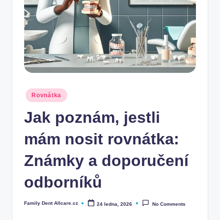
Posted
Rovnátka
in
Jak poznám, jestli
mám nosit rovnátka:
Známky a doporučení
odborníků
Family Dent Allcare.cz
24 ledna, 2026
No Comments
Posted
by