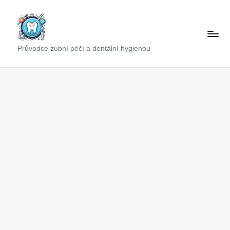
Skip
to
content
Průvodce zubní péčí a dentální hygienou