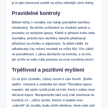
je to jako bonusová soutěž na výhru zdravější ústní dutiny.
Pravidelné kontroly
Během léčby s rovnátky vás čekají pravidelné návštěvy
ortodontisty. Na těchto schůzkách se zhodnotí pokrok a
provedou se nezbytné úpravy. Klidně si přineste knihu nebo
sluchátka, protože tyto návštěvy obvykle představují
příležitost na chvilku si odpočinout. Je dobré vědět, že
odhadovaný čas nošení rovnátek se může lišit. Vše záleží
na pravidelnosti, s jakou docházíte na kontroly, a na tom,
jak rychle se vaše zuby posunou na svou vysněnou pozici.
Trpělivost a pozitivní myšlení
Co se týče výsledku, zdravý rozum k vám hovoří: „Buďte
trpěliví, milostivě a zhubněte ten stres!“ Rovnátka nejsou
maratón, ale spíše rychlá jízda na kole, která s sebou nese
občasné kopce. Nezapomeňte také svůj zrak orientovat na
konečný cíl – zářivý úsměv, kterým si budete moci
„makrořit“ do zrcadla, bude určitě odměnou, která vaše úsilí