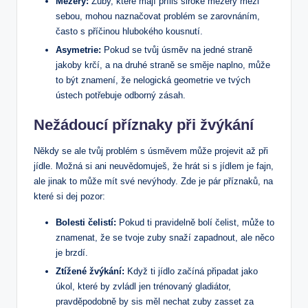
Mezery:
Zuby, které mají příliš široké mezery mezi
sebou, mohou naznačovat problém se zarovnáním,
často s příčinou hlubokého kousnutí.
Asymetrie:
Pokud se tvůj úsměv na jedné straně
jakoby krčí, a na druhé straně se směje naplno, může
to být znamení, že nelogická geometrie ve tvých
ústech potřebuje odborný zásah.
Nežádoucí příznaky při žvýkání
Někdy se ale tvůj problém s úsměvem může projevit až při
jídle. Možná si ani neuvědomuješ, že hrát si s jídlem je fajn,
ale jinak to může mít své nevýhody. Zde je pár příznaků, na
které si dej pozor:
Bolesti čelistí:
Pokud ti pravidelně bolí čelist, může to
znamenat, že se tvoje zuby snaží zapadnout, ale něco
je brzdí.
Ztížené žvýkání:
Když ti jídlo začíná připadat jako
úkol, které by zvládl jen trénovaný gladiátor,
pravděpodobně by sis měl nechat zuby zasset za