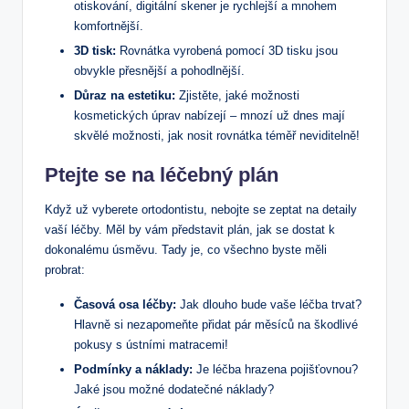
otiskování, digitální skener je rychlejší a mnohem
komfortnější.
3D tisk:
Rovnátka vyrobená pomocí 3D tisku jsou
obvykle přesnější a pohodlnější.
Důraz na estetiku:
Zjistěte, jaké možnosti
kosmetických úprav nabízejí – mnozí už dnes mají
skvělé možnosti, jak nosit rovnátka téměř neviditelně!
Ptejte se na léčebný plán
Když už vyberete ortodontistu, nebojte se zeptat na detaily
vaší léčby. Měl by vám představit plán, jak se dostat k
dokonalému úsměvu. Tady je, co všechno byste měli
probrat:
Časová osa léčby:
Jak dlouho bude vaše léčba trvat?
Hlavně si nezapomeňte přidat pár měsíců na škodlivé
pokusy s ústními matracemi!
Podmínky a náklady:
Je léčba hrazena pojišťovnou?
Jaké jsou možné dodatečné náklady?