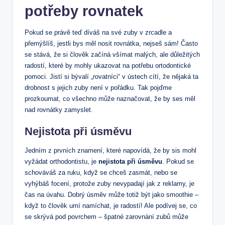
potřeby rovnatek
Pokud se právě teď díváš na své zuby v zrcadle a
přemýšlíš, jestli bys měl nosit rovnátka, nejseš sám! Často
se stává, že si člověk začíná všímat malých, ale důležitých
radostí, které by mohly ukazovat na potřebu ortodontické
pomoci. Jistí si bývalí „rovatníci“ v ústech cítí, že nějaká ta
drobnost s jejich zuby není v pořádku. Tak pojďme
prozkoumat, co všechno může naznačovat, že by ses měl
nad rovnátky zamyslet.
Nejistota při úsměvu
Jedním z prvních znamení, které napovídá, že by sis mohl
vyžádat orthodontistu, je
nejistota při úsměvu
. Pokud se
schováváš za ruku, když se chceš zasmát, nebo se
vyhýbáš focení, protože zuby nevypadají jak z reklamy, je
čas na úvahu. Dobrý úsměv může totiž být jako smoothie –
když to člověk umí namíchat, je radostí! Ale podívej se, co
se skrývá pod povrchem – špatné zarovnání zubů může