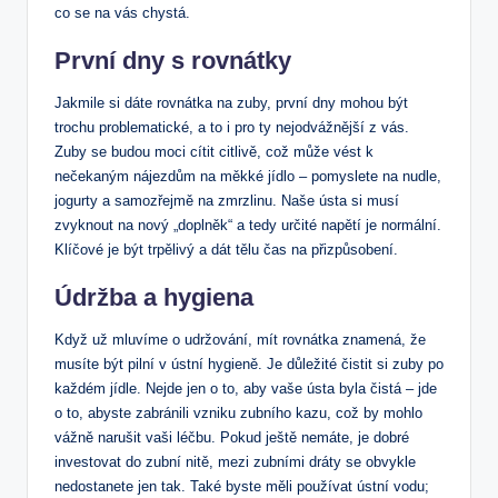
co se na vás chystá.
První dny s rovnátky
Jakmile si dáte rovnátka na zuby, první dny mohou být
trochu problematické, a to i pro ty nejodvážnější z vás.
Zuby se budou moci cítit citlivě, což může vést k
nečekaným nájezdům na měkké jídlo – pomyslete na nudle,
jogurty a samozřejmě na zmrzlinu. Naše ústa si musí
zvyknout na nový „doplněk“ a tedy určité napětí je normální.
Klíčové je být trpělivý a dát tělu čas na přizpůsobení.
Údržba a hygiena
Když už mluvíme o udržování, mít rovnátka znamená, že
musíte být pilní v ústní hygieně. Je důležité čistit si zuby po
každém jídle. Nejde jen o to, aby vaše ústa byla čistá – jde
o to, abyste zabránili vzniku zubního kazu, což by mohlo
vážně narušit vaši léčbu. Pokud ještě nemáte, je dobré
investovat do zubní nitě, mezi zubními dráty se obvykle
nedostanete jen tak. Také byste měli používat ústní vodu;