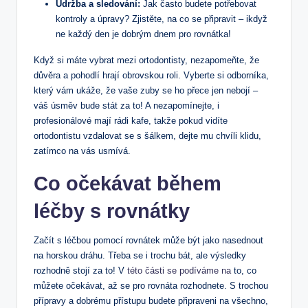
Údržba a sledování:
Jak často budete potřebovat
kontroly a úpravy? Zjistěte, na co se připravit – ikdyž
ne každý den je dobrým dnem pro rovnátka!
Když si máte vybrat mezi ortodontisty, nezapomeňte, že
důvěra a pohodlí hrají obrovskou roli. Vyberte si odborníka,
který vám ukáže, že vaše zuby se ho přece jen nebojí –
váš úsměv bude stát za to! A nezapomínejte, i
profesionálové mají rádi kafe, takže pokud vidíte
ortodontistu vzdalovat se s šálkem, dejte mu chvíli klidu,
zatímco na vás usmívá.
Co očekávat během
léčby s rovnátky
Začít s léčbou pomocí rovnátek může být jako nasednout
na horskou dráhu. Třeba se i trochu bát, ale výsledky
rozhodně stojí za to! V
této části se podíváme na
to, co
můžete očekávat, až se pro rovnáta rozhodnete. S trochou
přípravy a dobrému přístupu budete připraveni na všechno,