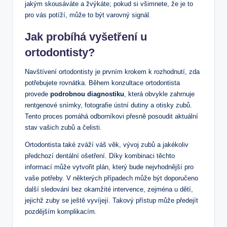
jakým skousáváte a žvýkáte; pokud si všimnete, že je to
pro vás potíží, může to být varovný signál.
Jak probíhá vyšetření u
ortodontisty?
Navštívení ortodontisty je prvním krokem k rozhodnutí, zda
potřebujete rovnátka. Během konzultace ortodontista
provede
podrobnou diagnostiku
, která obvykle zahrnuje
rentgenové snímky, fotografie ústní dutiny a otisky zubů.
Tento proces pomáhá odborníkovi přesně posoudit aktuální
stav vašich zubů a čelisti.
Ortodontista také zváží váš věk, vývoj zubů a jakékoliv
předchozí dentální ošetření. Díky kombinaci těchto
informací může vytvořit plán, který bude nejvhodnější pro
vaše potřeby. V některých případech může být doporučeno
další sledování bez okamžité intervence, zejména u dětí,
jejichž zuby se ještě vyvíjejí. Takový přístup může předejít
pozdějším komplikacím.