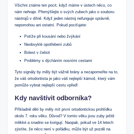
Všichni známe ten pocit, když máme v ústech něco, co
nám nehraje. Přemýšlejte o svých zubech jako o souboru
nástrojů v dílně. Když jeden nástroj nefunguje správně,
nepomohou ani ostatní. Pokud pociťujete:
Potíže při kousání nebo žvýkání
Neobvyklé opotřebení zubů
Bolest v čelisti
Problémy s dýcháním nosními cestami
Tyto signály by měly být vážně brány a nezapomeňte na to,
že váš ortodontista je jako váš nejlepší kámoš, který vám
pomůže vybrat nejlepší cestu vpřed!
Kdy navštívit odborníka?
Příkladně děti by měly mít první ortodontickou prohlídku
okolo 7. roku věku. Důvod? V tomto věku jsou zuby ještě
měkké a snadno se korigují. Naopak, pokud ve 14 letech
zjistíte, že něco není v pořádku, může být už pozdě na