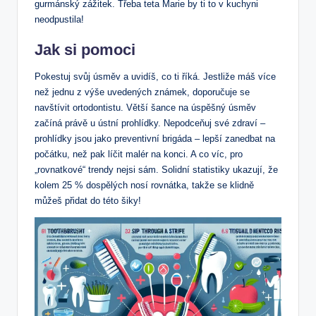
gurmánský zážitek. Třeba teta Marie by ti to v kuchyni
neodpustila!
Jak si pomoci
Pokestuj svůj úsměv a uvidíš, co ti říká. Jestliže máš více
než jednu z výše uvedených známek, doporučuje se
navštívit ortodontistu. Větší šance na úspěšný úsměv
začíná právě u ústní prohlídky. Nepodceňuj své zdraví –
prohlídky jsou jako preventivní brigáda – lepší zanedbat na
počátku, než pak líčit malér na konci. A co víc, pro
„rovnatkové“ trendy nejsi sám. Solidní statistiky ukazují, že
kolem 25 % dospělých nosí rovnátka, takže se klidně
můžeš přidat do této šiky!