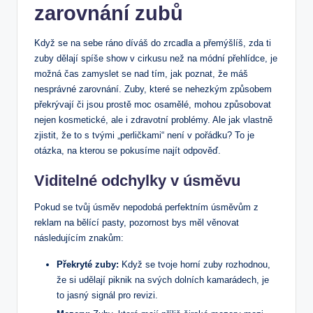
zarovnání zubů
Když se na sebe ráno díváš do zrcadla a přemýšlíš, zda ti
zuby dělají spíše show v cirkusu než na módní přehlídce, je
možná čas zamyslet se nad tím, jak poznat, že máš
nesprávné zarovnání. Zuby, které se nehezkým způsobem
překrývají či jsou prostě moc osamělé, mohou způsobovat
nejen kosmetické, ale i zdravotní problémy. Ale jak vlastně
zjistit, že to s tvými „perličkami“ není v pořádku? To je
otázka, na kterou se pokusíme najít odpověď.
Viditelné odchylky v úsměvu
Pokud se tvůj úsměv nepodobá perfektním úsměvům z
reklam na bělící pasty, pozornost bys měl věnovat
následujícím znakům:
Překryté zuby:
Když se tvoje horní zuby rozhodnou,
že si udělají piknik na svých dolních kamarádech, je
to jasný signál pro revizi.