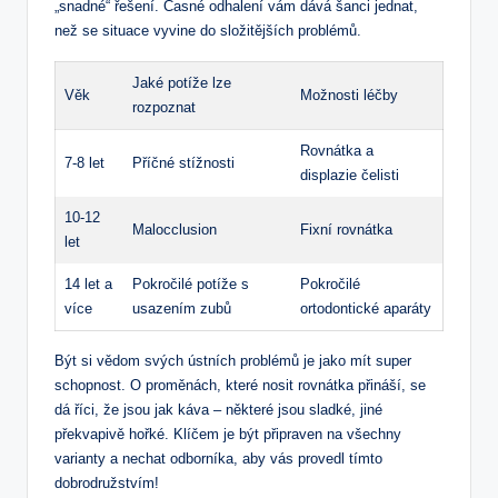
„snadné“ řešení. Časné odhalení vám dává šanci jednat,
než se situace vyvine do složitějších problémů.
Jaké potíže lze
Věk
Možnosti léčby
rozpoznat
Rovnátka a
7-8 let
Příčné stížnosti
displazie čelisti
10-12
Malocclusion
Fixní rovnátka
let
14 let a
Pokročilé potíže s
Pokročilé
více
usazením zubů
ortodontické aparáty
Být si vědom svých ústních problémů je jako mít super
schopnost. O proměnách, které nosit rovnátka přináší, se
dá říci, že jsou jak káva – některé jsou sladké, jiné
překvapivě hořké. Klíčem je být připraven na všechny
varianty a nechat odborníka, aby vás provedl tímto
dobrodružstvím!