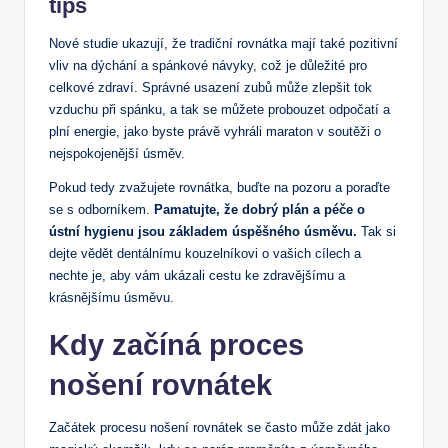
tips
Nové studie ukazují, že tradiční rovnátka mají také pozitivní
vliv na dýchání a spánkové návyky, což je důležité pro
celkové zdraví. Správné usazení zubů může zlepšit tok
vzduchu při spánku, a tak se můžete probouzet odpočatí a
plní energie, jako byste právě vyhráli maraton v soutěži o
nejspokojenější úsměv.
Pokud tedy zvažujete rovnátka, buďte na pozoru a poraďte
se s odborníkem.
Pamatujte, že dobrý plán a péče o
ústní hygienu jsou základem úspěšného úsměvu.
Tak si
dejte vědět dentálnímu kouzelníkovi o vašich cílech a
nechte je, aby vám ukázali cestu ke zdravějšímu a
krásnějšímu úsměvu.
Kdy začíná proces
nošení rovnátek
Začátek procesu nošení rovnátek se často může zdát jako