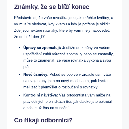
Známky, že se blíží konec
Představte si, že vaše rovnátka jsou jako křehké květiny, a
vy musíte sledovat, kdy kvetou a kdy je potřeba je sklidit.
Zde jsou některé náznaky, které by vám měly napovědět,
že se blíží den „D“:
Úpravy se zpomalují:
Jestliže se změny ve vašem
uspořádání zubů výrazně zpomalily nebo se zastavily,
může to znamenat, že vaše rovnátka vykonala svou
práci.
Nové úsměvy:
Pokud se poprvé v zrcadle usmíváte
na svoje zuby jako na nový model auta, pak byste
měli začít přemýšlet o rozloučení s rovnatky.
Kontrolní návštěva:
Váš ortodontista vám může na
pravidelných prohlídkách říci, jak daleko jste pokročili
a zda je už čas na sundání.
Co říkají odborníci?