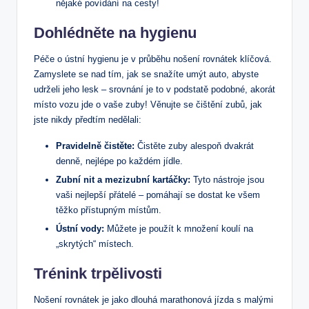
nějaké povídání na cesty!
Dohlédněte na hygienu
Péče o ústní hygienu je v průběhu nošení rovnátek klíčová.
Zamyslete se nad tím, jak se snažíte umýt auto, abyste
udrželi jeho lesk – srovnání je to v podstatě podobné, akorát
místo vozu jde o vaše zuby! Věnujte se čištění zubů, jak
jste nikdy předtím nedělali:
Pravidelně čistěte:
Čistěte zuby alespoň dvakrát
denně, nejlépe po každém jídle.
Zubní nit a mezizubní kartáčky:
Tyto nástroje jsou
vaši nejlepší přátelé – pomáhají se dostat ke všem
těžko přístupným místům.
Ústní vody:
Můžete je použít k množení koulí na
„skrytých“ místech.
Trénink trpělivosti
Nošení rovnátek je jako dlouhá marathonová jízda s malými