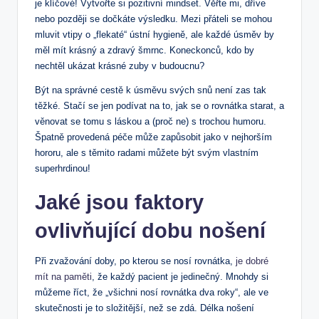
je klíčové! Vytvořte si pozitivní mindset. Věřte mi, dříve
nebo později se dočkáte výsledku. Mezi přáteli se mohou
mluvit vtipy o „flekaté“ ústní hygieně, ale každé úsměv by
měl mít krásný a zdravý šmrnc. Koneckonců, kdo by
nechtěl ukázat krásné zuby v budoucnu?
Být na správné cestě k úsměvu svých snů není zas tak
těžké. Stačí se jen podívat na to, jak se o rovnátka starat, a
věnovat se tomu s láskou a (proč ne) s trochou humoru.
Špatně provedená péče může zapůsobit jako v nejhorším
hororu, ale s těmito radami můžete být svým vlastním
superhrdinou!
Jaké jsou faktory
ovlivňující dobu nošení
Při zvažování doby, po kterou se nosí rovnátka,
je dobré
mít na paměti
, že každý pacient je jedinečný. Mnohdy si
můžeme říct, že „všichni nosí rovnátka dva roky“, ale ve
skutečnosti je to složitější, než se zdá. Délka nošení