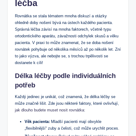
léčba
Rovnátka se stala tématem mnoha diskuzí a otázky
ohledně doby nošení bývá na ústech každého pacienta.
Správná léčba závisí na mnoha faktorech, včetně typu
ortodontického aparátu, závažnosti odchylek skusů a věku
pacienta. V praxi to může znamenat, že se doba nošení
rovnátek pohybuje od několika měsíců až po několik let. Zní
to jako výzva, ale nebojte se, s trochou trpělivosti se
dostanete k cíli!
Délka léčby podle individuálních
potřeb
Každý jedinec je unikát, což znamená, že délka léčby se
může značně lišit. Zde jsou některé faktory, které ovlivňují,
jak dlouho budete muset nosit rovnátka
:
Věk pacienta:
Mladší pacienti mají obvykle
„flexibilnější“ zuby a čelisti, což může urychlit proces.