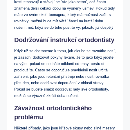
kosti stanovují a stávají se “víc jako beton”, což často
znamená delší čekací dobu na vysněný úsměv. Pokud tedy
máte ve svém okolí teenagera, který má možnost začít s
rovnátky, možná bude mít větší šanci na kratší dobu
nošení, než když se do toho pustíte vy, jakožto již dospělý.
Dodržování instrukcí ortodontisty
Když už se dostaneme k tomu, jak dlouho se rovnátka nosí,
je zásadní dodržovat pokyny lékaře. Je to jako když jedete
na výlet: pokud se necháte odklonit od trasy, cestu si
prodloužíte. Často se doporučuje pravidelně nosit určitá
zařízení, jako jsou retenční přístroje nebo nosit rovnátka
přes den, nebo dodržovat doporučení v oblasti stravy.
Pokud se budete snažit dodržovat rady své ortodontisty,
možná se výrazně zkrátí doba nošení.
Závažnost ortodontického
problému
Některé případy, jako jsou křížové skusy nebo silné mezery