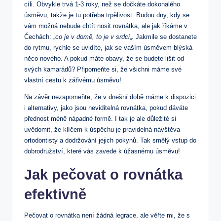
cíli. Obvykle trvá 1-3 roky, než se dočkáte dokonalého
úsměvu, takže je tu potřeba trpělivost. Budou dny, kdy se
vám možná nebude chtít nosit rovnátka, ale jak říkáme v
Čechách: „
co je v domě, to je v srdci
„. Jakmile se dostanete
do rytmu, rychle se uvidíte, jak se vaším úsměvem blýská
něco nového. A pokud máte obavy, že se budete lišit od
svých kamarádů? Připomeňte si, že všichni máme své
vlastní cestu k zářivému úsměvu!
Na závěr nezapomeňte, že v dnešní době máme k dispozici
i alternativy, jako jsou neviditelná rovnátka, pokud dáváte
přednost méně nápadné formě. I tak je ale důležité si
uvědomit, že klíčem k úspěchu je pravidelná návštěva
ortodontisty a dodržování jejich pokynů. Tak smělý vstup do
dobrodružství, které vás zavede k úžasnému úsměvu!
Jak pečovat o rovnátka
efektivně
Pečovat o rovnátka není žádná legrace, ale věřte mi, že s