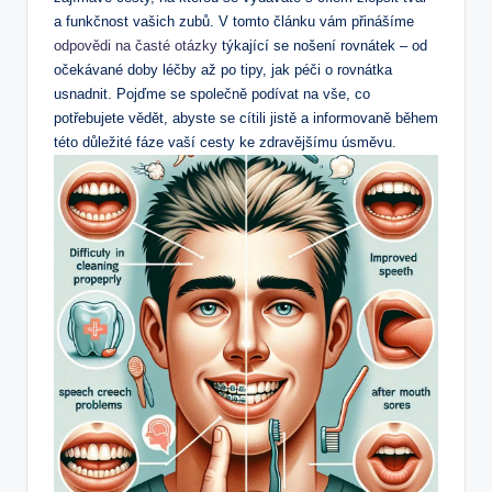
a funkčnost vašich zubů. V tomto článku vám přinášíme
odpovědi na časté otázky
týkající se nošení rovnátek – od
očekávané doby léčby až po tipy, jak péči o rovnátka
usnadnit. Pojďme se společně podívat na vše, co
potřebujete vědět, abyste se cítili jistě a informovaně během
této důležité fáze vaší cesty ke zdravějšímu úsměvu.