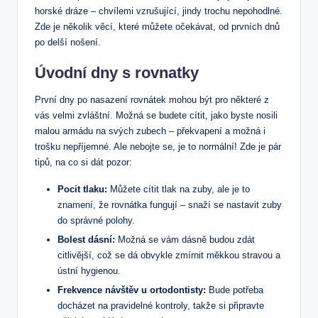
horské dráze – chvílemi vzrušující, jindy trochu nepohodlné.
Zde je několik věcí, které můžete očekávat, od prvních dnů
po delší nošení.
Úvodní dny s rovnatky
První dny po nasazení rovnátek mohou být pro některé z
vás velmi zvláštní. Možná se budete cítit, jako byste nosili
malou armádu na svých zubech – překvapení a možná i
trošku nepříjemné. Ale nebojte se, je to normální! Zde je pár
tipů, na co si dát pozor:
Pocit tlaku:
Můžete cítit tlak na zuby, ale je to
znamení, že rovnátka fungují – snaží se nastavit zuby
do správné polohy.
Bolest dásní:
Možná se vám dásně budou zdát
citlivější, což se dá obvykle zmírnit měkkou stravou a
ústní hygienou.
Frekvence návštěv u ortodontisty:
Bude potřeba
docházet na pravidelné kontroly, takže si připravte