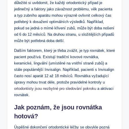
důležité si uvědomit, že každý ortodontický případ je
jedinečný a faktory jako závažnost problému, věk pacienta
a typ zubního aparátu mohou výrazně ovlivnit celkový čas
potřebný k dosažení optimálních výsledků. Například,
pokud se jedná o mírné křivení zubů, může být doba nošení
od 6 do 12 měsíců. Na druhou stranu, u složitějších případů
může být potřebná doba delší.
Dalším faktorem, který je třeba zvážit, je typ rovnátek, které
pacient používá. Existují tradiční kovové rovnátka,
keramické, lingvální (umístěné na vnitřní straně zubů) a
stále populárnější Invisalign. Například, pacienti s Invisalign
často nosí aparát 12 až 18 měsíců. Rovnátka vyžadující
úpravy mohou trvat déle, protože pravidelné kontroly u
ortodontisty jsou nezbytné pro sledování pokroku
a aktivaci
rovnátek.
Jak poznám, že jsou rovnátka
hotová?
Úspěšné dokončení ortodontické léčby se obvykle pozná