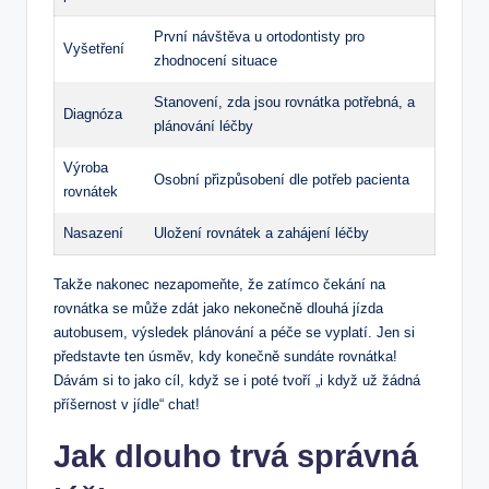
První návštěva u ortodontisty pro
Vyšetření
zhodnocení situace
Stanovení, zda jsou rovnátka potřebná, a
Diagnóza
plánování léčby
Výroba
Osobní přizpůsobení dle potřeb pacienta
rovnátek
Nasazení
Uložení rovnátek a zahájení léčby
Takže nakonec nezapomeňte, že zatímco čekání na
rovnátka se může zdát jako nekonečně dlouhá jízda
autobusem, výsledek plánování a péče se vyplatí. Jen si
představte ten úsměv, kdy konečně sundáte rovnátka!
Dávám si to jako cíl, když se i poté tvoří „i když už žádná
příšernost v jídle“ chat!
Jak dlouho trvá správná