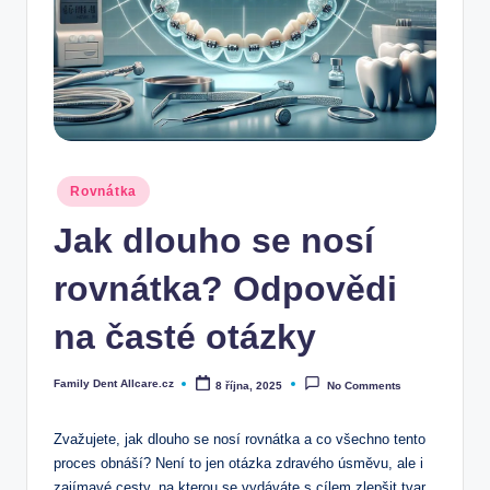
Posted
Rovnátka
in
Jak dlouho se nosí
rovnátka? Odpovědi
na časté otázky
Family Dent Allcare.cz
8 října, 2025
No Comments
Posted
by
Zvažujete, jak dlouho se nosí rovnátka a co všechno tento
proces obnáší? Není to jen otázka zdravého úsměvu, ale i
zajímavé cesty, na kterou se vydáváte s cílem zlepšit tvar