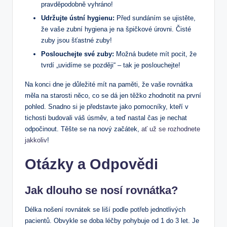
pravděpodobně vyhráno!
Udržujte ústní hygienu:
Před sundáním se ujistěte,
že vaše zubní hygiena je na špičkové úrovni. Čisté
zuby jsou šťastné zuby!
Poslouchejte své zuby:
Možná budete mít pocit, že
tvrdí „uvidíme se později“ – tak je poslouchejte!
Na konci dne je důležité mít na paměti, že vaše rovnátka
měla na starosti něco, co se dá jen těžko zhodnotit na první
pohled. Snadno si je představte jako pomocníky, kteří v
tichosti budovali váš úsměv, a teď nastal čas je nechat
odpočinout. Těšte se na nový začátek,
ať už se rozhodnete
jakkoliv
!
Otázky a Odpovědi
Jak dlouho se nosí rovnátka?
Délka nošení rovnátek se liší podle potřeb jednotlivých
pacientů. Obvykle se doba léčby pohybuje od 1 do 3 let. Je