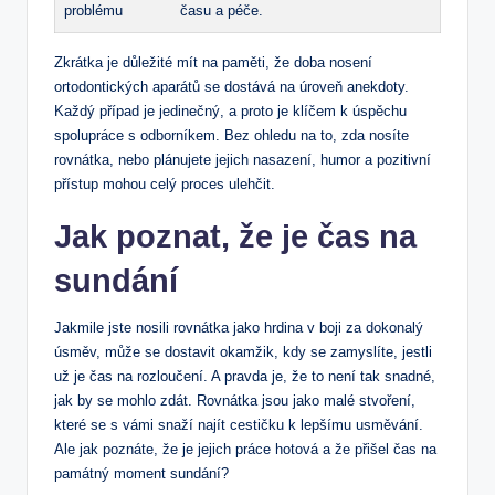
problému
času a péče.
Zkrátka je důležité mít na paměti, že doba nosení
ortodontických aparátů se dostává na úroveň anekdoty.
Každý případ je jedinečný, a proto je klíčem k úspěchu
spolupráce s odborníkem. Bez ohledu na to, zda nosíte
rovnátka, nebo plánujete jejich nasazení, humor a pozitivní
přístup mohou celý proces ulehčit.
Jak poznat, že je čas na
sundání
Jakmile jste nosili rovnátka jako hrdina v boji za dokonalý
úsměv, může se dostavit okamžik, kdy se zamyslíte, jestli
už je čas na rozloučení. A pravda je, že to není tak snadné,
jak by se mohlo zdát. Rovnátka jsou jako malé stvoření,
které se s vámi snaží najít cestičku k lepšímu usměvání.
Ale jak poznáte, že je jejich práce hotová a že přišel čas na
památný moment sundání?