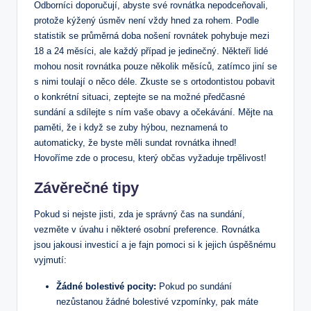
Odborníci doporučují, abyste své rovnátka nepodceňovali,
protože kýžený úsměv není vždy hned za rohem. Podle
statistik se průměrná doba nošení rovnátek pohybuje mezi
18 a 24 měsíci, ale každý případ je jedinečný. Někteří lidé
mohou nosit rovnátka pouze několik měsíců, zatímco jiní se
s nimi toulají o něco déle. Zkuste se s ortodontistou pobavit
o konkrétní situaci, zeptejte se na možné předčasné
sundání a sdílejte s ním vaše obavy a očekávání. Mějte na
paměti, že i když se zuby hýbou, neznamená to
automaticky, že byste měli sundat rovnátka ihned!
Hovoříme zde o procesu, který občas vyžaduje trpělivost!
Závěrečné tipy
Pokud si nejste jisti, zda je správný čas na sundání,
vezměte v úvahu i některé osobní preference. Rovnátka
jsou jakousi investicí a je fajn pomoci si k jejich úspěšnému
vyjmutí:
Žádné bolestivé pocity:
Pokud po sundání
nezůstanou žádné bolestivé vzpomínky, pak máte