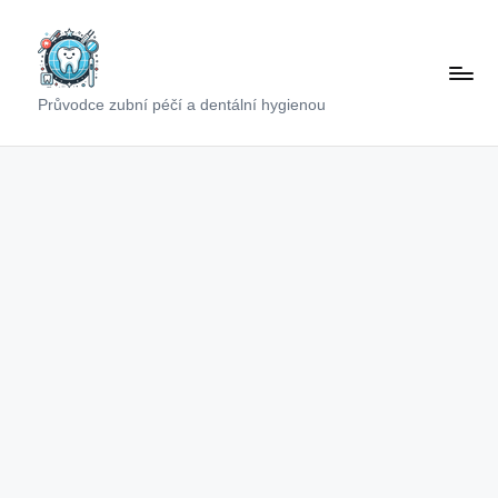
Skip
to
content
Průvodce zubní péčí a dentální hygienou