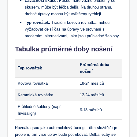
Závažnost skusu:
Pokud máte vážné problémy se
skusem, může být léčba delší. Na druhou stranu,
drobné úpravy mohou být vyřešeny rychleji.
Typ rovnátek:
Tradiční kovová rovnátka mohou
vyžadovat delší čas na úpravy ve srovnání s
moderními alternativami, jako jsou průhledné šablony.
Tabulka průměrné doby nošení
Průměrná doba
Typ rovnátek
nošení
Kovová rovnátka
18-24 měsíců
Keramická rovnátka
12-24 měsíců
Průhledné šablony (např.
6-18 měsíců
Invisalign)
Rovnáka jsou jako automobilový tuning – čím složitější je
problém, tím více úprav bude potřebovat. Délka léčby se