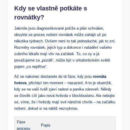
Kdy se vlastně potkáte s
rovnátky?
Jakmile jsou diagnostikované potíže a plán schválen,
obvykle se proces nošení rovnátek může zahájit už po
několika týdnech. Ovšem není to tak jednoduché, jak to zní.
Rozměry rovnátek, jejich typ a dokonce i naladění vašeho
zubního lékaře mají vliv na začátek. To, co vy a já
považujeme za „pozdě“, může být v ortodontickém světě
pojem „co nejdříve“.
Až se nakonec dostanete do té fáze, kdy jsou
rovnáta
hotova
, přichází ten moment – nasazení. A to je okamžik,
kdy se na vaší tváři zjeví radost a panika zároveň. Někdy
se člověk cítí jako nová hvězda v blockbusteru. Ale nebojte
se, víme, že i hvězdy mají své náročné chvíle – na začátku
nošení, dokud si na nátěž nezvyknou.
Fáze
Popis
procesu