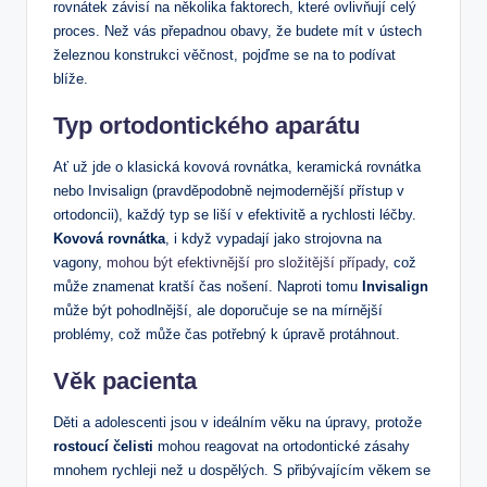
rovnátek závisí na několika faktorech, které ovlivňují celý
proces. Než vás přepadnou obavy, že budete mít v ústech
železnou konstrukci věčnost, pojďme se na to podívat
blíže.
Typ ortodontického aparátu
Ať už jde o klasická kovová rovnátka, keramická rovnátka
nebo Invisalign (pravděpodobně nejmodernější přístup v
ortodoncii), každý typ se liší v efektivitě a rychlosti léčby.
Kovová rovnátka
, i když vypadají jako strojovna na
vagony,
mohou být efektivnější pro složitější případy
, což
může znamenat kratší čas nošení. Naproti tomu
Invisalign
může být pohodlnější, ale doporučuje se na mírnější
problémy, což může čas potřebný k úpravě protáhnout.
Věk pacienta
Děti a adolescenti jsou v ideálním věku na úpravy, protože
rostoucí čelisti
mohou reagovat na ortodontické zásahy
mnohem rychleji než u dospělých. S přibývajícím věkem se