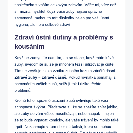
společného s vaším celkovým zdravím. Věřte mi, více než
si možná myslíte! Když vaše zuby nejsou správně
zarovnané, mohou to mít důsledky nejen pro vaši ústní
hygienu, ale i pro celkové zdraví.
Zdraví ústní dutiny a problémy s
kousáním
Když se zamyslíte nad tím, co se stane, když máte křivé
zuby, uvědomíte si, že je mnohem těžší udržovat je čisté.
Tím se zvyšuje riziko vzniku zubního kazu a zánětů dásní.
Zdravé zuby = zdravé dásně.
Pokud rovnátka pomáhají s
narovnáním vašich zubů, snižují tak i rizika těchto
problémů.
Kromě toho, správné usazení zubů ovlivňuje také vaši
schopnost žvýkat. Představte si, že se snažíte sníst jablko,
ale zuby se vám vůbec nesetkávají, nebo naopak – nejen
že to bude vypadat komicky, ale vaše trávení by mohlo také
trpět. Nezahrnujte v tom i bolesti čelisti, které se mohou