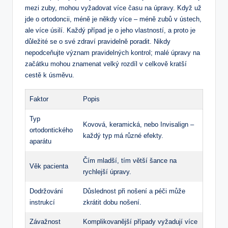
mezi zuby, mohou vyžadovat více času na úpravy. Když už
jde o ortodoncii, méně je někdy více – méně zubů v ústech,
ale více úsilí. Každý případ je o jeho vlastností, a proto je
důležité se o své zdraví pravidelně poradit. Nikdy
nepodceňujte význam pravidelných kontrol; malé úpravy na
začátku mohou znamenat velký rozdíl v celkově kratší
cestě k úsměvu.
Faktor
Popis
Typ
Kovová, keramická, nebo Invisalign –
ortodontického
každý typ má různé efekty.
aparátu
Čím mladší, tím větší šance na
Věk pacienta
rychlejší úpravy.
Dodržování
Důslednost při nošení a péči může
instrukcí
zkrátit dobu nošení.
Závažnost
Komplikovanější případy vyžadují více