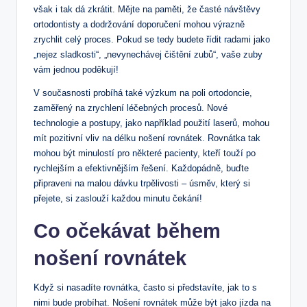
však i tak dá zkrátit. Mějte na paměti, že časté návštěvy
ortodontisty a dodržování doporučení mohou výrazně
zrychlit celý proces. Pokud se tedy budete řídit radami jako
„nejez sladkosti“, „nevynechávej čištění zubů“, vaše zuby
vám jednou poděkují!
V současnosti probíhá také výzkum na poli ortodoncie,
zaměřený na zrychlení léčebných procesů. Nové
technologie a postupy, jako například použití laserů, mohou
mít pozitivní vliv na délku nošení rovnátek. Rovnátka tak
mohou být minulostí pro některé pacienty, kteří touží po
rychlejším a efektivnějším řešení. Každopádně, buďte
připraveni na malou dávku trpělivosti – úsměv, který si
přejete, si zaslouží každou minutu čekání!
Co očekávat během
nošení rovnátek
Když si nasadíte rovnátka, často si představíte, jak to s
nimi bude probíhat. Nošení rovnátek může být jako jízda na