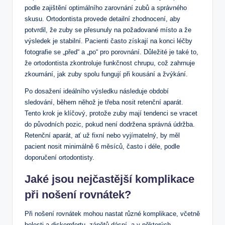
podle zajištění optimálního zarovnání zubů a správného
skusu. Ortodontista provede detailní zhodnocení, aby
potvrdil, že zuby se přesunuly na požadované místo a že
výsledek je stabilní. Pacienti často získají na konci léčby
fotografie se „před“ a „po“ pro porovnání. Důležité je také to,
že ortodontista zkontroluje funkčnost chrupu, což zahrnuje
zkoumání, jak zuby spolu fungují při kousání a žvýkání.
Po dosažení ideálního výsledku následuje období
sledování, během něhož je třeba nosit retenční aparát.
Tento krok je klíčový, protože zuby mají tendenci se vracet
do původních pozic, pokud není dodržena správná údržba.
Retenční aparát, ať už fixní nebo vyjímatelný, by měl
pacient nosit minimálně 6 měsíců, často i déle, podle
doporučení ortodontisty.
Jaké jsou nejčastější komplikace
při nošení rovnátek?
Při nošení rovnátek mohou nastat různé komplikace, včetně
bolesti a diskomfortu, zánětů dásní, a v některých