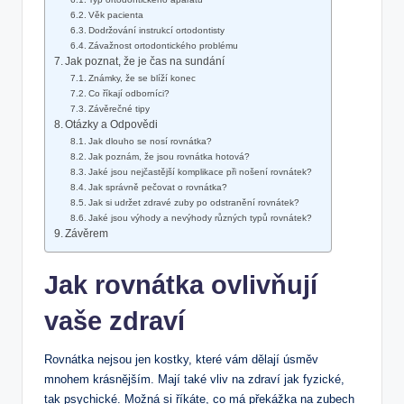
Věk pacienta
Dodržování instrukcí ortodontisty
Závažnost ortodontického problému
Jak poznat, že je čas na sundání
Známky, že se blíží konec
Co říkají odborníci?
Závěrečné tipy
Otázky a Odpovědi
Jak dlouho se nosí rovnátka?
Jak poznám, že jsou rovnátka hotová?
Jaké jsou nejčastější komplikace při nošení rovnátek?
Jak správně pečovat o rovnátka?
Jak si udržet zdravé zuby po odstranění rovnátek?
Jaké jsou výhody a nevýhody různých typů rovnátek?
Závěrem
Jak rovnátka ovlivňují
vaše zdraví
Rovnátka nejsou jen kostky, které vám dělají úsměv
mnohem krásnějším. Mají také vliv na zdraví jak fyzické,
tak psychické. Možná si říkáte, co má překážka na zubech