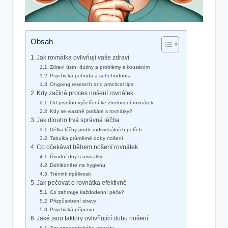
Obsah
Jak rovnátka ovlivňují vaše zdraví
Zdraví ústní dutiny a problémy s kousáním
Psychická pohoda a sebehodnota
Ongoing research and practical tips
Kdy začíná proces nošení rovnátek
Od prvního vyšetření ke zhotovení rovnátek
Kdy se vlastně potkáte s rovnátky?
Jak dlouho trvá správná léčba
Délka léčby podle individuálních potřeb
Tabulka průměrné doby nošení
Co očekávat během nošení rovnátek
Úvodní dny s rovnatky
Dohlédněte na hygienu
Trénink trpělivosti
Jak pečovat o rovnátka efektivně
Co zahrnuje každodenní péče?
Přizpůsobení stravy
Psychická příprava
Jaké jsou faktory ovlivňující dobu nošení
Typ ortodontického aparátu