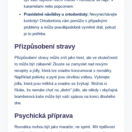
karamelami nebo popcornem.
Pravidelné návštěvy u ortodontisty:
Nevynechávejte
kontroly! Ortodontista vám pomůže s případnými
problémy a může pravděpodobně vyměnit drát, pokud
je to potřeba.
Přizpůsobení stravy
Přizpůsobení stravy může znít jako trest, ale ve skutečnosti
to může být zábavné! Zkuste se zamyslet nad novými
receptry a jídly, která lze snadno konzumovat s rovnátky.
Například polévky a pyré jsou skvělou volbou. Vybírejte
jídla, která jsou měkká a snadno se žvýkají. Možná si
říkáte, že nemáte chuť na „dietní“ jídlo, ale někdy i obyčejná
bramborová kaše může být vaší spásou na konci dlouhého
dne.
Psychická příprava
Rovnátka mohou být jako maratón, ne sprint. Mít trpělivost