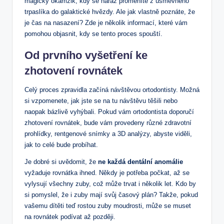
magický okamžik, kdy se naráz proměníte z úsměvného
trpaslíka do galaktické hvězdy. Ale jak vlastně poznáte, že
je čas na nasazení? Zde je několik informací, které vám
pomohou objasnit, kdy se tento proces spouští.
Od prvního vyšetření ke
zhotovení rovnátek
Celý proces zpravidla začíná návštěvou ortodontisty. Možná
si vzpomenete, jak jste se na tu návštěvu těšili nebo
naopak bázlivě vyhýbali. Pokud vám ortodontista doporučí
zhotovení rovnátek, bude vám provedeny různé zdravotní
prohlídky, rentgenové snímky a 3D analýzy, abyste viděli,
jak to celé bude probíhat.
Je dobré si uvědomit, že
ne každá dentální anomálie
vyžaduje rovnátka ihned. Někdy je potřeba počkat, až se
vylysují všechny zuby, což může trvat i několik let. Kdo by
si pomyslel, že i zuby mají svůj časový plán? Takže, pokud
vašemu dítěti teď rostou zuby moudrosti, může se muset
na rovnátek podívat až později.