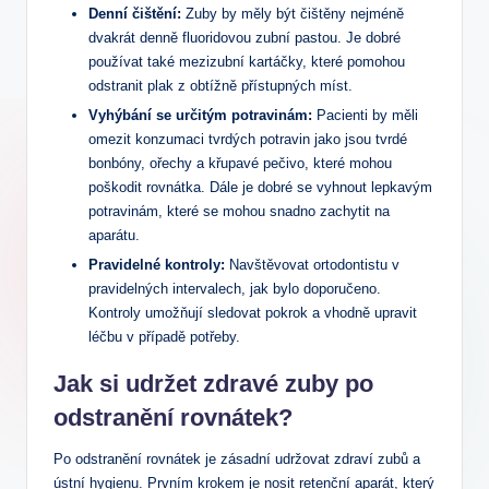
Denní čištění:
Zuby by měly být čištěny nejméně
dvakrát denně fluoridovou zubní pastou. Je dobré
používat také mezizubní kartáčky, které pomohou
odstranit plak z obtížně přístupných míst.
Vyhýbání se určitým potravinám:
Pacienti by měli
omezit konzumaci tvrdých potravin jako jsou tvrdé
bonbóny, ořechy a křupavé pečivo, které mohou
poškodit rovnátka. Dále je dobré se vyhnout lepkavým
potravinám, které se mohou snadno zachytit na
aparátu.
Pravidelné kontroly:
Navštěvovat ortodontistu v
pravidelných intervalech, jak bylo doporučeno.
Kontroly umožňují sledovat pokrok a vhodně upravit
léčbu v případě potřeby.
Jak si udržet zdravé zuby po
odstranění rovnátek?
Po odstranění rovnátek je zásadní udržovat zdraví zubů a
ústní hygienu. Prvním krokem je nosit retenční aparát, který