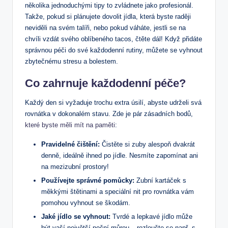
několika jednoduchými tipy to zvládnete jako profesionál.
Takže, pokud si plánujete dovolit jídla, která byste raději
neviděli na svém talíři, nebo pokud váháte, jestli se na
chvíli vzdát svého oblíbeného tacos, čtěte dál! Když přidáte
správnou péči do své každodenní rutiny, můžete se vyhnout
zbytečnému stresu a bolestem.
Co zahrnuje každodenní péče?
Každý den si vyžaduje trochu extra úsilí, abyste udrželi svá
rovnátka v dokonalém stavu. Zde je pár zásadních bodů,
které byste měli mít na paměti
:
Pravidelné čištění:
Čistěte si zuby alespoň dvakrát
denně, ideálně ihned po jídle. Nesmíte zapomínat ani
na mezizubní prostory!
Používejte správné pomůcky:
Zubní kartáček s
měkkými štětinami a speciální nit pro rovnátka vám
pomohou vyhnout se škodám.
Jaké jídlo se vyhnout:
Tvrdé a lepkavé jídlo může
být vaší největší noční můrou – rozloučte se např. s