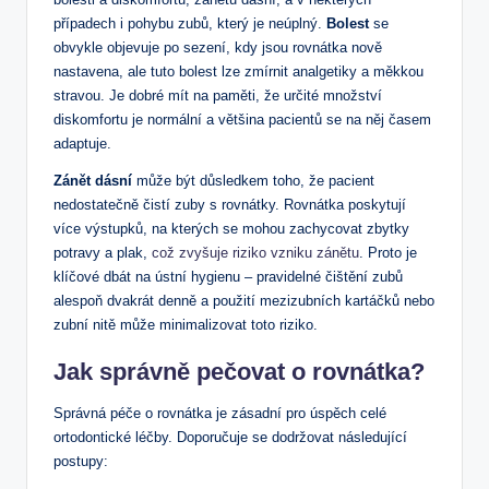
případech i pohybu zubů, který je neúplný.
Bolest
se
obvykle objevuje po sezení, kdy jsou rovnátka nově
nastavena, ale tuto bolest lze zmírnit analgetiky a měkkou
stravou. Je dobré mít na paměti, že určité množství
diskomfortu je normální a většina pacientů se na něj časem
adaptuje.
Zánět dásní
může být důsledkem toho, že pacient
nedostatečně čistí zuby s rovnátky. Rovnátka poskytují
více výstupků, na kterých se mohou zachycovat zbytky
potravy a plak,
což zvyšuje riziko vzniku zánětu
. Proto je
klíčové dbát na ústní hygienu – pravidelné čištění zubů
alespoň dvakrát denně a použití mezizubních kartáčků nebo
zubní nitě může minimalizovat toto riziko.
Jak správně pečovat o rovnátka?
Správná péče o rovnátka je zásadní pro úspěch celé
ortodontické léčby. Doporučuje se dodržovat následující
postupy: