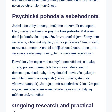
opravdu zatáhnout jako gumový drát. Rovnátka tedy přináší
nejen estetiku, ale i funkčnost.
Psychická pohoda a sebehodnota
Jakmile se zuby srovnají, můžeme se zaměřit na aspekt,
který mnozí podceňují –
psychickou pohodu
. V dnešní
době je úsměv často považován za první dojem. Zamyslete
se: kdo by chtěl mít stydlivý úsměv plný obav? Řeknu vám
to rovnou – mnozí z nás si chtějí užívat života, a ten, kdo
se směje s otevřenými ústy, to má mnohem jednodušší.
Rovnátka vám nejen mohou zvýšit sebevědomí, ale také
změní, jak vás vnímají lidé kolem vás. Může vás to
dokonce povzbudit, abyste vyzkoušeli nové věci, jako je
například tanec na veřejnosti (i když tomu byste měli
věnovat zamaník). Je to jako mít superhrdinský kostým pod
obyčejným oblečením – jen čekáte na okamžik, kdy jej
můžete ukázat světu!
Ongoing research and practical