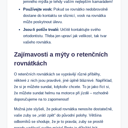
jemného mýdla je tehdy vaším nejlepším kamarádem!
Používejte vosk:
Pokud se rovnátko nedobrovolně
dostane do kontaktu se sliznicí, vosk na rovnátka
může poskytnout úlevu.
Jsou-li potíže trvalé:
Určitě kontaktujte svého
ortodontistu. Třeba jen upraví jak velikost, tak tvar
vašeho rovnátka.
Zajímavosti a mýty o retenčních
rovnátkách
O retenčních rovnátkách se vyprávějí různé příběhy,
některé z nich jsou pravdivé, jiné úplně bláznivé. Například,
že si je můžete sundat, kdykoliv chcete. To je jako říct si,
že můžete sundat helmu na motorce při jízdě – rozhodně
doporučujeme na to zapomenout!
Možná jste slyšeli, že pokud rovnátka nenosíte dostatečně,
vaše zuby se „vrátí zpět“ do původní polohy. Většina
odborníků se shoduje, že je to pravda; zuby se prostě
nerady vzdávají svého místa! Proto je důležité být