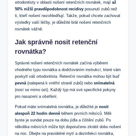
ortodontisty v oblasti nošení retenčních rovnátek, mají
až
50% nižší pravděpodobnost recidivy
posunutí zubů než
ti, kteří nošení nezohledňují. Takže, pokud chcete zachovat
výsledky vaší léčby, je důležité brát nošení retenčních
rovnátek vážně.
Jak správně nosit retenční
rovnátka?
Správné nošení retenčních rovnátek začíná výběrem
vhodného typu rovnátka a dodržováním instrukcí, které vám
poskytl váš ortodontista. Retenční rovnátka mohou být buď
pevná
(nalepená k vnitřní straně zubů) nebo
snímatelná
(nosí se mimo úst). Každý typ má své specifické pokyny
pro nasazení a ošetření.
Pokud máte snímatelná rovnátka, je důležité je
nosit
alespoň 22 hodin denně
během prvních měsíců. Měli
byste je sundat pouze na dobu jídla a čištění zubů. Po
několika měsících může být doporučeno zkrátit dobu nošení
na noc. Dbejte na pravidelné mytí a dezinfekci rovnátka,