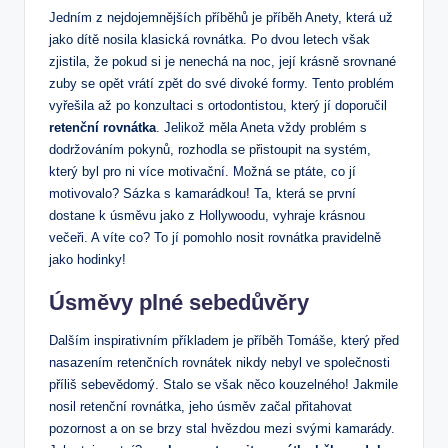
Jedním z nejdojemnějších příběhů je příběh Anety, která už
jako dítě nosila klasická rovnátka. Po dvou letech však
zjistila, že pokud si je nenechá na noc, její krásně srovnané
zuby se opět vrátí zpět do své divoké formy. Tento problém
vyřešila až po konzultaci s ortodontistou, který jí doporučil
retenční rovnátka
. Jelikož měla Aneta vždy problém s
dodržováním pokynů, rozhodla se přistoupit na systém,
který byl pro ni více motivační. Možná se ptáte, co jí
motivovalo? Sázka s kamarádkou! Ta, která se první
dostane k úsměvu jako z Hollywoodu, vyhraje krásnou
večeři. A víte co? To jí pomohlo nosit rovnátka pravidelně
jako hodinky!
Úsměvy plné sebedůvěry
Dalším inspirativním příkladem je příběh Tomáše, který před
nasazením retenčních rovnátek nikdy nebyl ve společnosti
příliš sebevědomý. Stalo se však něco kouzelného! Jakmile
nosil retenční rovnátka, jeho úsměv začal přitahovat
pozornost a on se brzy stal hvězdou mezi svými kamarády.