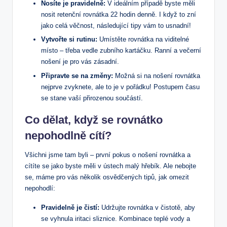
Nosíte je pravidelně:
V ideálním případě byste měli
nosit retenční rovnátka 22 hodin denně. I když to zní
jako celá věčnost, následující tipy vám to usnadní!
Vytvořte si rutinu:
Umístěte rovnátka na viditelné
místo – třeba vedle zubního kartáčku. Ranní a večerní
nošení je pro vás zásadní.
Připravte se na změny:
Možná si na nošení rovnátka
nejprve zvyknete, ale to je v pořádku! Postupem času
se stane vaší přirozenou součástí.
Co dělat, když se rovnátko
nepohodlně cítí?
Všichni jsme tam byli – první pokus o nošení rovnátka a
cítíte se jako byste měli v ústech malý hřebík. Ale nebojte
se, máme pro vás několik osvědčených tipů, jak omezit
nepohodlí:
Pravidelně je čistí:
Udržujte rovnátka v čistotě, aby
se vyhnula iritaci sliznice. Kombinace teplé vody a