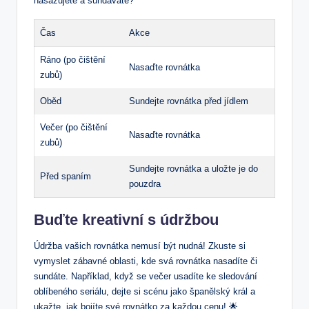
nasazujete a sundáváte?
Čas
Akce
Ráno (po čištění
Nasaďte rovnátka
zubů)
Oběd
Sundejte rovnátka před jídlem
Večer (po čištění
Nasaďte rovnátka
zubů)
Sundejte rovnátka a uložte je do
Před spaním
pouzdra
Buďte kreativní s údržbou
Údržba vašich rovnátka nemusí být nudná! Zkuste si
vymyslet zábavné oblasti, kde svá rovnátka nasadíte či
sundáte. Například, když se večer usadíte ke sledování
oblíbeného seriálu, dejte si scénu jako španělský král a
ukažte, jak bojíte své rovnátko za každou cenu! 🌟