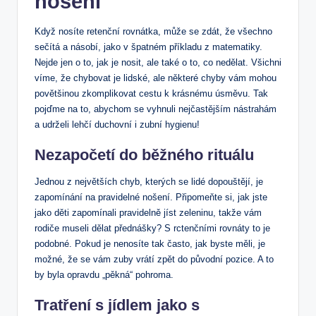
nošení
Když nosíte retenční rovnátka, může se zdát, že všechno
sečítá a násobí, jako v špatném příkladu z matematiky.
Nejde jen o to, jak je nosit, ale také o to, co nedělat. Všichni
víme, že chybovat je lidské, ale některé chyby vám mohou
povětšinou zkomplikovat cestu k krásnému úsměvu. Tak
pojďme na to, abychom se vyhnuli nejčastějším nástrahám
a udrželi lehčí duchovní i zubní hygienu!
Nezapočetí do běžného rituálu
Jednou z největších chyb, kterých se lidé dopouštějí, je
zapomínání na pravidelné nošení. Připomeňte si, jak jste
jako děti zapomínali pravidelně jíst zeleninu, takže vám
rodiče museli dělat přednášky? S rctenčními rovnáty to je
podobné. Pokud je nenosíte tak často, jak byste měli, je
možné, že se vám zuby vrátí zpět do původní pozice. A to
by byla opravdu „pěkná“ pohroma.
Tratření s jídlem jako s