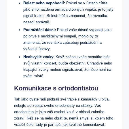
Bolest nebo nepohodlí:
Pokud se v ústech cítíte
jako shromážděná armáda drobných vojáků, je to jistý
signál k akci. Bolest může znamenat, že rovnátka
nesedí správně.
Podráždění dásní:
Pokud vaše dásně vypadají jako
po bitvě s neviditelnými soupeři, mohlo by to
znamenat, že rovnátka způsobují podráždění a
vyžadují úpravy.
Neobvyklé zvuky:
Když začnou vaše rovnátka hrát
svůj vlastní koncert, buďte obezřetní. Chraptivé nebo
klapající zvuky mohou signalizovat, že něco není na
svém místě.
Komunikace s ortodontistou
Tak jako byste rádi probrali své trable s kamarády u piva,
nebojte se zeptat svého ortodontisty na otázky. Váš
ortodontista je jako váš osobní kouč v oblasti zubního
zdraví. Než se na něho obrátíte, nemá smysl si kolem toho
vrásčit čelo, tady je pár tipů, jak kvalitně komunikovat: