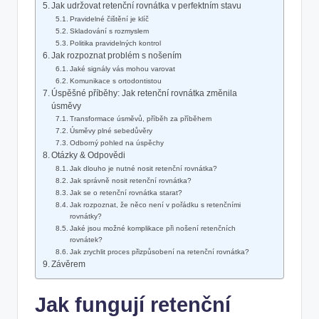
Jak udržovat retenční rovnátka v perfektním stavu
Pravidelné čištění je klíč
Skladování s rozmyslem
Politika pravidelných kontrol
Jak rozpoznat problém s nošením
Jaké signály vás mohou varovat
Komunikace s ortodontistou
Úspěšné příběhy: Jak retenční rovnátka změnila
úsměvy
Transformace úsměvů, příběh za příběhem
Úsměvy plné sebedůvěry
Odborný pohled na úspěchy
Otázky & Odpovědi
Jak dlouho je nutné nosit retenční rovnátka?
Jak správně nosit retenční rovnátka?
Jak se o retenční rovnátka starat?
Jak rozpoznat, že něco není v pořádku s retenčními
rovnátky?
Jaké jsou možné komplikace při nošení retenčních
rovnátek?
Jak zrychlit proces přizpůsobení na retenční rovnátka?
Závěrem
Jak fungují retenční