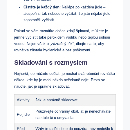
Čistěte je každý den:
Nejlépe po každém jídle –
alespoň si tak nebudete vyčítat, že jste nějaké jídlo
zapomněli vyčistit.
Pokud se vám rovnátka občas zdají špinavá, můžete je
jemně vyčistit také peroxidem vodíku nebo teplou solnou
vodou. Nejde však o „zázračný lék“; dbejte na to, aby
rovnátka zůstala hygienická a bez poškození.
Skladování s rozmyslem
Nejhorší, co můžete udělat, je nechat svá retenční rovnátka
někde, kde by je mohl někdo nečekaně najít. Proto se
naučte, jak je správně skladovat.
Aktivity
Jak je správně skladovat
Používejte ochranný obal, ať je nenecháváte
Po jídle
na stole či u umyvadla.
Před
Vždy je raději dejte do pouzdra, aby nedošlo k