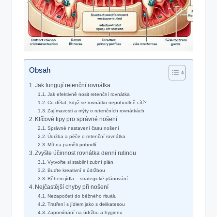
Obsah
Jak fungují retenční rovnátka
Jak efektivně nosit retenční rovnátka
Co dělat, když se rovnátko nepohodlně cítí?
Zajímavosti a mýty o retenčních rovnátkách
Klíčové tipy pro správné nošení
Správné nastavení času nošení
Údržba a péče o retenční rovnátka
Mít na paměti pohodlí
Zvyšte účinnost rovnátka denní rutinou
Vytvořte si stabilní zubní plán
Buďte kreativní s údržbou
Během jídla – strategické plánování
Nejčastější chyby při nošení
Nezapočetí do běžného rituálu
Tratření s jídlem jako s delikatesou
Zapomínání na údržbu a hygienu