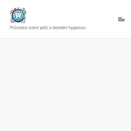
Skip
to
content
Průvodce zubní péčí a dentální hygienou