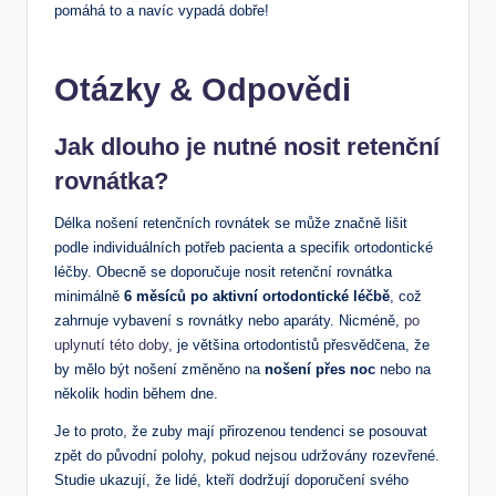
pomáhá to a navíc vypadá dobře!
Otázky & Odpovědi
Jak dlouho je nutné nosit retenční
rovnátka?
Délka nošení retenčních rovnátek se může značně lišit
podle individuálních potřeb pacienta a specifik ortodontické
léčby. Obecně se doporučuje nosit retenční rovnátka
minimálně
6 měsíců po aktivní ortodontické léčbě
, což
zahrnuje vybavení s rovnátky nebo aparáty. Nicméně,
po
uplynutí této doby
, je většina ortodontistů přesvědčena, že
by mělo být nošení změněno na
nošení přes noc
nebo na
několik hodin během dne.
Je to proto, že zuby mají přirozenou tendenci se posouvat
zpět do původní polohy, pokud nejsou udržovány rozevřené.
Studie ukazují, že lidé, kteří dodržují doporučení svého