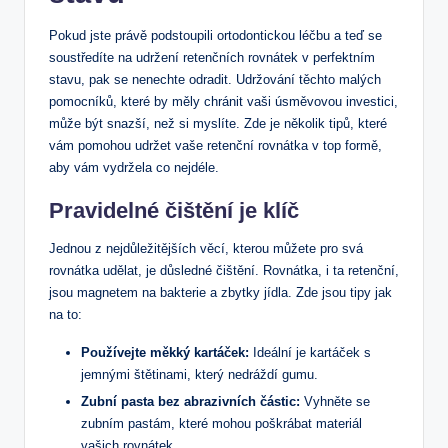
Pokud jste právě podstoupili ortodontickou léčbu a teď se
soustředíte na udržení retenčních rovnátek v perfektním
stavu, pak se nenechte odradit. Udržování těchto malých
pomocníků, které by měly chránit vaši úsměvovou investici,
může být snazší, než si myslíte. Zde je několik tipů, které
vám pomohou udržet vaše retenční rovnátka v top formě,
aby vám vydržela co nejdéle.
Pravidelné čištění je klíč
Jednou z nejdůležitějších věcí, kterou můžete pro svá
rovnátka udělat, je důsledné čištění. Rovnátka, i ta retenční,
jsou magnetem na bakterie a zbytky jídla. Zde jsou tipy jak
na to:
Používejte měkký kartáček:
Ideální je kartáček s
jemnými štětinami, který nedráždí gumu.
Zubní pasta bez abrazivních částic:
Vyhněte se
zubním pastám, které mohou poškrábat materiál
vašich rovnátek.