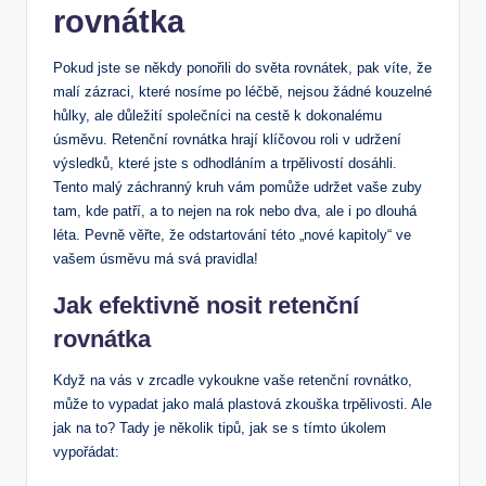
rovnátka
Pokud jste se někdy ponořili do světa rovnátek, pak víte, že
malí zázraci, které nosíme po léčbě, nejsou žádné kouzelné
hůlky, ale důležití společníci na cestě k dokonalému
úsměvu. Retenční rovnátka hrají klíčovou roli v udržení
výsledků, které jste s odhodláním a trpělivostí dosáhli.
Tento malý záchranný kruh vám pomůže udržet vaše zuby
tam, kde patří, a to nejen na rok nebo dva, ale i po dlouhá
léta. Pevně věřte, že odstartování této „nové kapitoly“ ve
vašem úsměvu má svá pravidla!
Jak efektivně nosit retenční
rovnátka
Když na vás v zrcadle vykoukne vaše retenční rovnátko,
může to vypadat jako malá plastová zkouška trpělivosti. Ale
jak na to? Tady je několik tipů, jak se s tímto úkolem
vypořádat: