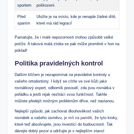
sportem
poškození.
Před
Uložte je na místo, kde je nenajde žádné dítě,
spaním
které má rád legraci!
Pamatujte, že i malé nepozornosti mohou způsobit velké
potíže. A taková malá ztráta se pak může proměnit v hon na
poklad!
Politika pravidelných kontrol
Dalším klíčem je nezapomínat na pravidelné kontroly u
vašeho ortodontisty. I když se cítíte ve své kůži jako
rovnátkový expert, odborník posoudí, zda jsou rovnátka v
pořádku a jestli nijak neztrácí svou funkčnost. Takhle
můžete předejít možným problémům dříve, než nastanou.
Nejlepší způsob, jak zachovat dlouhověkost vašich
rovnátek a vašeho úsměvu,
je mít na paměti
, že tyto kroky,
které teď absolvujete, jsou investicí do budoucnosti. Tak
dávejte dobrý pozor a udržujte je v nejlepším stavu!