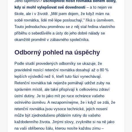
Jeho tajemství?
uschopnost nosit rovnátka během doby,
kdy si mohl vylepšovat své dovednosti
– a to nejen ve
škole, ale i v životě. „Měl jsem dojem, že když mám na
sobě rovnátka, lidé mě lépe poslouchají,“ říká s úsměvem.
Touto jednoduchou proměnou se z něj stal hrdina vlastního
příběhu o sebedůvěře a ústy do jeho dobré nálady se
okamžitě proměnil v zábavného společníka.
Odborný pohled na úspěchy
Podle studií provedených odborníky se ukazuje, že
pravidelně nosící retenční rovnátka dosahují až o 80 %
lepších výsledků než ti, kteří tuto fázi vynechávají.
Retenční rovnátka tak nejenže pomáhají udržet zuby na
správném místě, ale také přispívají k celkovému zdraví
ústní dutiny. Je to jako mít po ruce ochránce vašeho
oslnivého úsměvu. A nezapomínejme, že i když se zdá, že
retenční rovnátka jsou vysoce technické, jejich nosení
může být zjednodušeno přidáním rutiny do vašeho
každodenního života. Jinými slovy, zvykněte si na ně jako
na vaši oblíbenou šálu, kterou nosíte každou zimu –