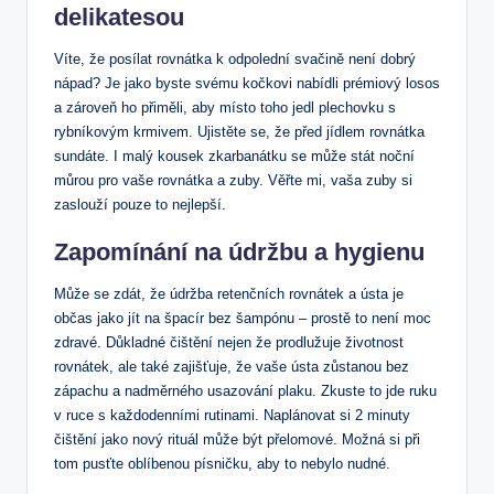
delikatesou
Víte, že posílat rovnátka k odpolední svačině není dobrý
nápad? Je jako byste svému kočkovi nabídli prémiový losos
a zároveň ho přiměli, aby místo toho jedl plechovku s
rybníkovým krmivem. Ujistěte se, že před jídlem rovnátka
sundáte. I malý kousek zkarbanátku se může stát noční
můrou pro vaše rovnátka a zuby. Věřte mi, vaša zuby si
zaslouží pouze to nejlepší.
Zapomínání na údržbu a hygienu
Může se zdát, že údržba retenčních rovnátek a ústa je
občas jako jít na špacír bez šampónu – prostě to není moc
zdravé. Důkladné čištění nejen že prodlužuje životnost
rovnátek, ale také zajišťuje, že vaše ústa zůstanou bez
zápachu a nadměrného usazování plaku. Zkuste to jde ruku
v ruce s každodenními rutinami. Naplánovat si 2 minuty
čištění jako nový rituál může být přelomové. Možná si při
tom pusťte oblíbenou písničku, aby to nebylo nudné.