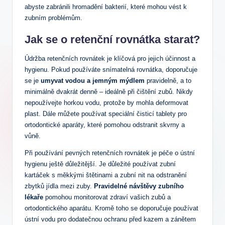
abyste zabránili hromadění bakterií, které mohou vést k
zubním problémům.
Jak se o retenční rovnátka starat?
Údržba retenčních rovnátek je klíčová pro jejich účinnost a
hygienu. Pokud používáte snímatelná rovnátka, doporučuje
se je
umyvat vodou a jemným mýdlem
pravidelně, a to
minimálně dvakrát denně – ideálně při čištění zubů. Nikdy
nepoužívejte horkou vodu, protože by mohla deformovat
plast. Dále můžete používat speciální čisticí tablety pro
ortodontické aparáty, které pomohou odstranit skvrny a
vůně.
Při používání pevných retenčních rovnátek je péče o ústní
hygienu ještě důležitější. Je důležité používat zubní
kartáček s měkkými štětinami a zubní nit na odstranění
zbytků jídla mezi zuby.
Pravidelné návštěvy zubního
lékaře
pomohou monitorovat zdraví vašich zubů a
ortodontického aparátu. Kromě toho se doporučuje používat
ústní vodu pro dodatečnou ochranu před kazem a zánětem