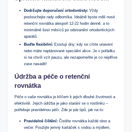
Dodržujte doporučení ortodontisty:
Vždy
poslouchejte rady odborníka. Ideálně byste měli nosit
retenční rovnátka alespoň 12-22 hodin denně, a to
minimálně šest měsíců po odstranění ortodontických
aparátů.
Buďte flexibilní:
Existují dny, kdy se cítíte unavení
nebo máte naplánované speciální akce. Je v pořádku
si na chvíli vzít pauzu, ale nezapomeňte je co nejdříve
zase nasadit!
Údržba a péče o retenční
rovnátka
Péče o vaše rovnátka je klíčem k jejich dlouhé životnosti a
efektivitě. Jejich údržba je jako starání se o rostlinku –
potřebuje pravidelnou péči. Zde je pár tipů, jak na to:
Pravidelné čištění:
Čistěte rovnátka každé ráno a
večer. Použijte jemný kartáček s vodou a mýdlem,