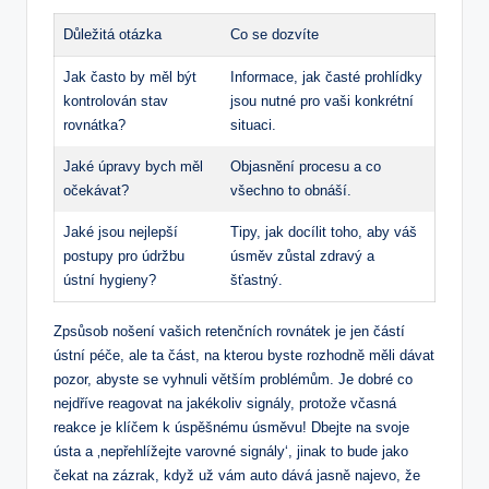
Důležitá otázka
Co se dozvíte
Jak často by měl být
Informace, jak časté prohlídky
kontrolován stav
jsou nutné pro vaši konkrétní
rovnátka?
situaci.
Jaké úpravy bych měl
Objasnění procesu a co
očekávat?
všechno to obnáší.
Jaké jsou nejlepší
Tipy, jak docílit toho, aby váš
postupy pro údržbu
úsměv zůstal zdravý a
ústní hygieny?
šťastný.
Zpsůsob nošení vašich retenčních rovnátek je jen částí
ústní péče, ale ta část, na kterou byste rozhodně měli dávat
pozor, abyste se vyhnuli větším problémům. Je dobré co
nejdříve reagovat na jakékoliv signály, protože včasná
reakce je klíčem k úspěšnému úsměvu! Dbejte na svoje
ústa a ‚nepřehlížejte varovné signály‘, jinak to bude jako
čekat na zázrak, když už vám auto dává jasně najevo, že