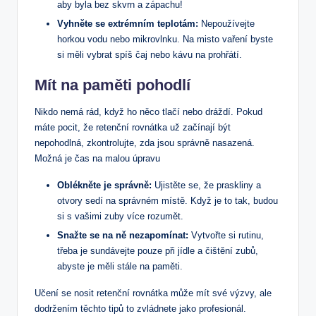
aby byla bez skvrn a zápachu!
Vyhněte se extrémním teplotám:
Nepoužívejte
horkou vodu nebo mikrovlnku. Na misto vaření byste
si měli vybrat spíš čaj nebo kávu na prohřátí.
Mít na paměti pohodlí
Nikdo nemá rád, když ho něco tlačí nebo dráždí. Pokud
máte pocit, že retenční rovnátka už začínají být
nepohodlná, zkontrolujte, zda jsou správně nasazená.
Možná je čas na malou úpravu
Oblékněte je správně:
Ujistěte se, že praskliny a
otvory sedí na správném místě. Když je to tak, budou
si s vašimi zuby více rozumět.
Snažte se na ně nezapomínat:
Vytvořte si rutinu,
třeba je sundávejte pouze při jídle a čištění zubů,
abyste je měli stále na paměti.
Učení se nosit retenční rovnátka může mít své výzvy, ale
dodržením těchto tipů to zvládnete jako profesionál.