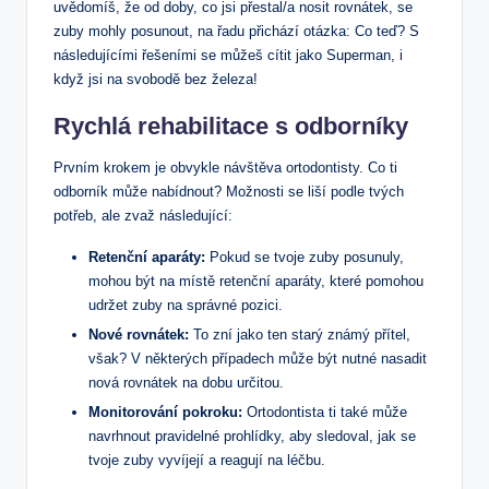
uvědomíš, že od doby, co jsi přestal/a nosit rovnátek, se
zuby mohly posunout, na řadu přichází otázka: Co teď? S
následujícími řešeními se můžeš cítit jako Superman, i
když jsi na svobodě bez železa!
Rychlá rehabilitace s odborníky
Prvním krokem je obvykle návštěva ortodontisty. Co ti
odborník může nabídnout? Možnosti se liší podle tvých
potřeb, ale zvaž následující:
Retenční aparáty:
Pokud se tvoje zuby posunuly,
mohou být na místě retenční aparáty, které pomohou
udržet zuby na správné pozici.
Nové rovnátek:
To zní jako ten starý známý přítel,
však? V některých případech může být nutné nasadit
nová rovnátek na dobu určitou.
Monitorování pokroku:
Ortodontista ti také může
navrhnout pravidelné prohlídky, aby sledoval, jak se
tvoje zuby vyvíjejí a reagují na léčbu.