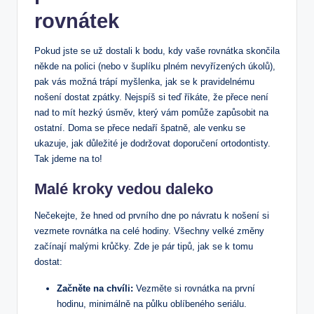
rovnátek
Pokud jste se už dostali k bodu, kdy vaše rovnátka skončila
někde na polici (nebo v šuplíku plném nevyřízených úkolů),
pak vás možná trápí myšlenka, jak se k pravidelnému
nošení dostat zpátky. Nejspíš si teď říkáte, že přece není
nad to mít hezký úsměv, který vám pomůže zapůsobit na
ostatní. Doma se přece nedaří špatně, ale venku se
ukazuje, jak důležité je dodržovat doporučení ortodontisty.
Tak jdeme na to!
Malé kroky vedou daleko
Nečekejte, že hned od prvního dne po návratu k nošení si
vezmete rovnátka na celé hodiny. Všechny velké změny
začínají malými krůčky. Zde je pár tipů, jak se k tomu
dostat:
Začněte na chvíli:
Vezměte si rovnátka na první
hodinu, minimálně na půlku oblíbeného seriálu.