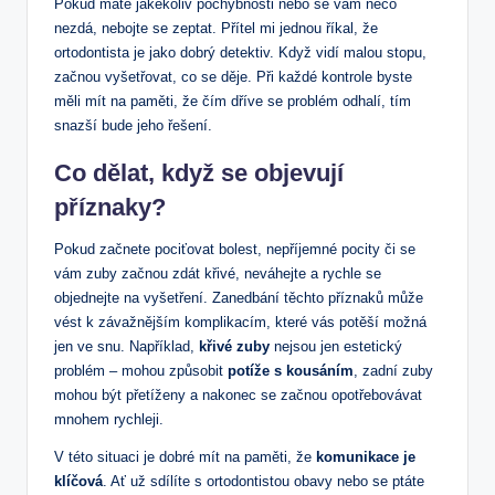
Pokud máte jakékoliv pochybnosti nebo se vám něco
nezdá, nebojte se zeptat. Přítel mi jednou říkal, že
ortodontista je jako dobrý detektiv. Když vidí malou stopu,
začnou vyšetřovat, co se děje. Při každé kontrole byste
měli mít na paměti, že čím dříve se problém odhalí, tím
snazší bude jeho řešení.
Co dělat, když se objevují
příznaky?
Pokud začnete pociťovat bolest, nepříjemné pocity či se
vám zuby začnou zdát křivé, neváhejte a rychle se
objednejte na vyšetření. Zanedbání těchto příznaků může
vést k závažnějším komplikacím, které vás potěší možná
jen ve snu. Například,
křivé zuby
nejsou jen estetický
problém – mohou způsobit
potíže s kousáním
, zadní zuby
mohou být přetíženy a nakonec se začnou opotřebovávat
mnohem rychleji.
V této situaci je dobré mít na paměti, že
komunikace je
klíčová
. Ať už sdílíte s ortodontistou obavy nebo se ptáte