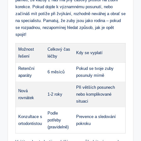
korekce. Pokud dojde k významnému posunutí, nebo
začínáš mít potíže při žvýkání, rozhodně neváhej a obrať se
na specialistu. Pamatuj, že zuby jsou jako rodina – pokud
se rozpadnou, nezapomínej hledat způsob, jak je opět
spojit!
Možnost
Celkový čas
Kdy se vyplatí
řešení
léčby
Retenční
Pokud se tvoje zuby
6 měsíců
aparáty
posunuly mírně
Při větších posunech
Nová
1-2 roky
nebo komplikované
rovnátek
situaci
Podle
Konzultace s
Prevence a sledování
potřeby
ortodontistou
pokroku
(pravidelně)