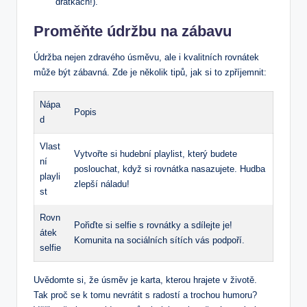
drátkách!).
Proměňte údržbu na zábavu
Údržba nejen zdravého úsměvu, ale i kvalitních rovnátek
může být zábavná. Zde je několik tipů, jak si to zpříjemnit:
Nápa
Popis
d
Vlast
Vytvořte si hudební playlist, který budete
ní
poslouchat, když si rovnátka nasazujete. Hudba
playli
zlepší náladu!
st
Rovn
Pořiďte si selfie s rovnátky a sdílejte je!
átek
Komunita na sociálních sítích vás podpoří.
selfie
Uvědomte si, že úsměv je karta, kterou hrajete v životě.
Tak proč se k tomu nevrátit s radostí a trochou humoru?