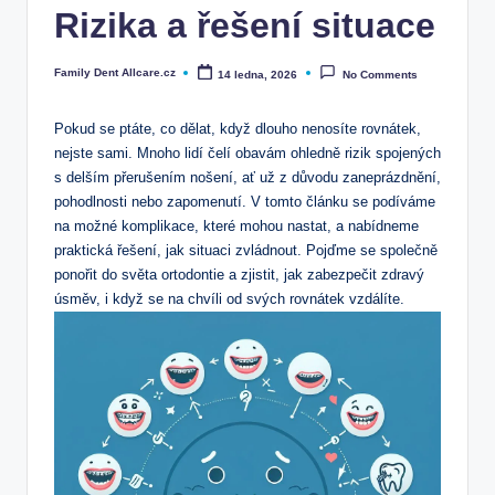
Rizika a řešení situace
Family Dent Allcare.cz
14 ledna, 2026
No Comments
Posted
by
Pokud se ptáte, co dělat, když dlouho nenosíte rovnátek,
nejste sami. Mnoho lidí čelí obavám ohledně rizik spojených
s delším přerušením nošení, ať už z důvodu zaneprázdnění,
pohodlnosti nebo zapomenutí. V tomto článku se podíváme
na možné komplikace, které mohou nastat, a nabídneme
praktická řešení, jak situaci zvládnout. Pojďme se společně
ponořit do světa ortodontie a zjistit, jak zabezpečit zdravý
úsměv, i když se na chvíli od svých rovnátek vzdálíte.