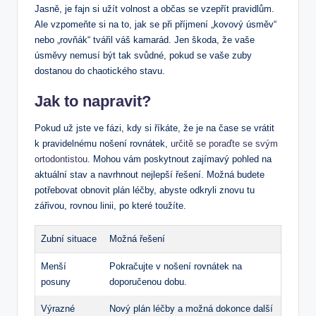
Jasně, je fajn si užít volnost a občas se vzepřít pravidlům.
Ale vzpomeňte si na to, jak se při příjmení „kovový úsměv“
nebo „rovňák“ tvářil váš kamarád. Jen škoda, že vaše
úsměvy nemusí být tak svůdné, pokud se vaše zuby
dostanou do chaotického stavu.
Jak to napravit?
Pokud už jste ve fázi, kdy si říkáte, že je na čase se vrátit
k pravidelnému nošení rovnátek,
určitě se poraďte se svým
ortodontistou
. Mohou vám poskytnout zajímavý pohled na
aktuální stav a navrhnout nejlepší řešení. Možná budete
potřebovat obnovit plán léčby, abyste odkryli znovu tu
zářivou, rovnou linii, po které toužíte.
Zubní situace
Možná řešení
Menší
Pokračujte v nošení rovnátek na
posuny
doporučenou dobu.
Výrazné
Nový plán léčby a možná dokonce další