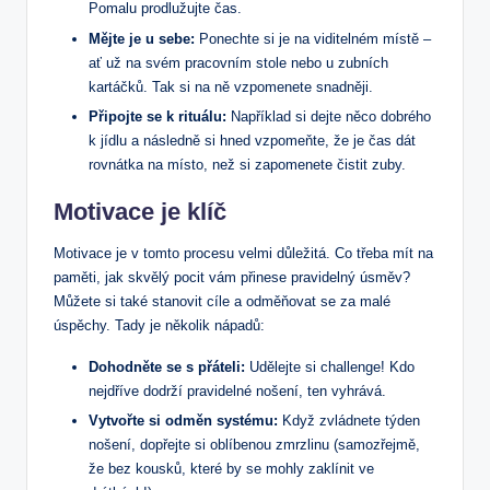
Pomalu prodlužujte čas.
Mějte je u sebe:
Ponechte si je na viditelném místě –
ať už na svém pracovním stole nebo u zubních
kartáčků. Tak si na ně vzpomenete snadněji.
Připojte se k rituálu:
Například si dejte něco dobrého
k jídlu a následně si hned vzpomeňte, že je čas dát
rovnátka na místo, než si zapomenete čistit zuby.
Motivace je klíč
Motivace je v tomto procesu velmi důležitá. Co třeba mít na
paměti, jak skvělý pocit vám přinese pravidelný úsměv?
Můžete si také stanovit cíle a odměňovat se za malé
úspěchy. Tady je několik nápadů:
Dohodněte se s přáteli:
Udělejte si challenge! Kdo
nejdříve dodrží pravidelné nošení, ten vyhrává.
Vytvořte si odměn systému:
Když zvládnete týden
nošení, dopřejte si oblíbenou zmrzlinu (samozřejmě,
že bez kousků, které by se mohly zaklínit ve