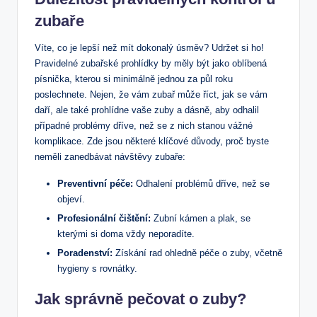
zubaře
Víte, co je lepší než mít dokonalý úsměv? Udržet si ho!
Pravidelné zubařské prohlídky by měly být jako oblíbená
písnička, kterou si minimálně jednou za půl roku
poslechnete. Nejen, že vám zubař může říct, jak se vám
daří, ale také prohlídne vaše zuby a dásně, aby odhalil
případné problémy dříve, než se z nich stanou vážné
komplikace. Zde jsou některé klíčové důvody, proč byste
neměli zanedbávat návštěvy zubaře:
Preventivní péče:
Odhalení problémů dříve, než se
objeví.
Profesionální čištění:
Zubní kámen a plak, se
kterými si doma vždy neporadíte.
Poradenství:
Získání rad ohledně péče o zuby, včetně
hygieny s rovnátky.
Jak správně pečovat o zuby?