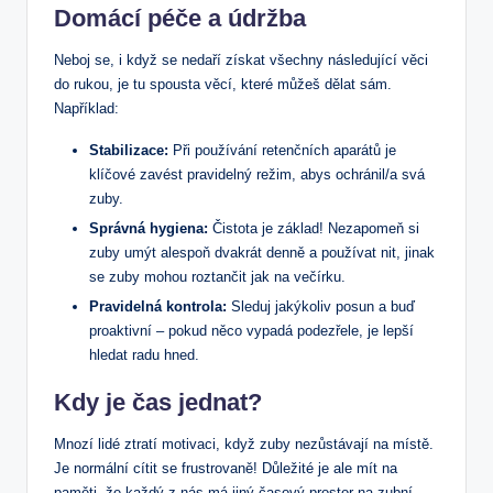
Domácí péče a údržba
Neboj se, i když se nedaří získat všechny následující věci
do rukou, je tu spousta věcí, které můžeš dělat sám.
Například:
Stabilizace:
Při používání retenčních aparátů je
klíčové zavést pravidelný režim, abys ochránil/a svá
zuby.
Správná hygiena:
Čistota je základ! Nezapomeň si
zuby umýt alespoň dvakrát denně a používat nit, jinak
se zuby mohou roztančit jak na večírku.
Pravidelná kontrola:
Sleduj jakýkoliv posun a buď
proaktivní – pokud něco vypadá podezřele, je lepší
hledat radu hned.
Kdy je čas jednat?
Mnozí lidé ztratí motivaci, když zuby nezůstávají na místě.
Je normální cítit se frustrovaně! Důležité je ale mít na
paměti, že každý z nás má jiný časový prostor na zubní