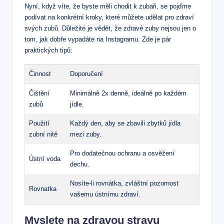
Nyní, když víte, že byste měli chodit k zubaři, se pojďme
podívat na konkrétní kroky, které můžete udělat pro zdraví
svých zubů. Důležité je vědět, že zdravé zuby nejsou jen o
tom, jak dobře vypadáte na Instagramu. Zde je pár
praktických tipů:
Činnost
Doporučení
Čištění
Minimálně 2x denně, ideálně po každém
zubů
jídle.
Použití
Každý den, aby se zbavili zbytků jídla
zubní nitě
mezi zuby.
Pro dodatečnou ochranu a osvěžení
Ústní voda
dechu.
Nosíte-li rovnátka, zvláštní pozornost
Rovnatka
vašemu ústnímu zdraví.
Myslete na zdravou stravu