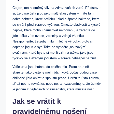
Co jíte, má nesmírný vliv na zdraví vašich zubů. Představte
si, že vaše ústa jsou jako malý ekosystém – máte tam
dobré bakterie, které potřebují hlad a špatné bakterie, které
se chrání před zdravou výživou. Omezte sladkosti a kyselé
nápoje, které mohou narušovat rovnováhu, a zařaďte do
jídelníčku více ovoce, zeleniny a zdrojů vápníku.
Nezapomeňte, že zuby milují mléčné výrobky, proto si
dopřejte jogurt a sýr. Také se vyhněte „nouzovým“
svačinám, které byste si mohli vzít na útěku, jako jsou
tyčinky se slazeným jogurtem – zdravé nebezpečně zní!
Vaše ústa jsou bránou do celého těla. Proto se o ně
starejte, jako byste je měli rádi, i když občas budou vaše
oblíbené jídlo obírat o spoustu práce. Udržujte ústa zdravá,
ať už nosíte rovnátka, nebo ne, a nezapomínejte, že úsměv
je jedním z nejlepších příslušenství, které můžete nosit!
Jak se vrátit k
pravidelnému nošení