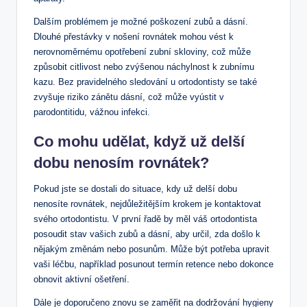
Dalším problémem je možné poškození zubů a dásní.
Dlouhé přestávky v nošení rovnátek mohou vést k
nerovnoměrnému opotřebení zubní skloviny, což může
způsobit citlivost nebo zvýšenou náchylnost k zubnímu
kazu. Bez pravidelného sledování u ortodontisty se také
zvyšuje riziko zánětu dásní, což může vyústit v
parodontitidu, vážnou infekci.
Co mohu udělat, když už delší
dobu nenosím rovnátek?
Pokud jste se dostali do situace, kdy už delší dobu
nenosíte rovnátek, nejdůležitějším krokem je kontaktovat
svého ortodontistu. V první řadě by měl váš ortodontista
posoudit stav vašich zubů a dásní, aby určil, zda došlo k
nějakým změnám nebo posunům. Může být potřeba upravit
vaši léčbu, například posunout termín retence nebo dokonce
obnovit aktivní ošetření.
Dále je doporučeno znovu se zaměřit na dodržování hygieny