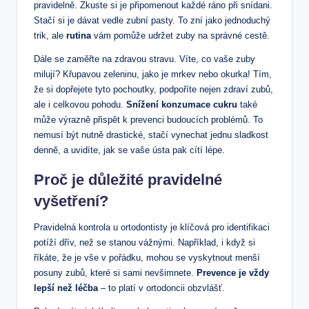
pravidelně. Zkuste si je připomenout každé ráno při snídani.
Stačí si je dávat vedle zubní pasty. To zní jako jednoduchý
trik, ale
rutina
vám pomůže udržet zuby na správné cestě.
Dále se zaměřte na zdravou stravu. Víte, co vaše zuby
milují? Křupavou zeleninu, jako je mrkev nebo okurka! Tím,
že si dopřejete tyto pochoutky, podpoříte nejen zdraví zubů,
ale i celkovou pohodu.
Snížení konzumace cukru
také
může výrazně přispět k prevenci budoucích problémů. To
nemusí být nutně drastické, stačí vynechat jednu sladkost
denně, a uvidíte, jak se vaše ústa pak cítí lépe.
Proč je důležité pravidelné
vyšetření?
Pravidelná kontrola u ortodontisty je klíčová pro identifikaci
potíží dřív, než se stanou vážnými. Například, i když si
říkáte, že je vše v pořádku, mohou se vyskytnout menší
posuny zubů, které si sami nevšimnete.
Prevence je vždy
lepší než léčba
– to platí v ortodoncii obzvlášť.