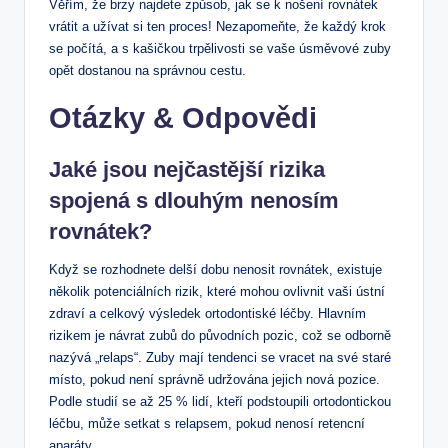
Věřím, že brzy najdete způsob, jak se k nošení rovnátek
vrátit a užívat si ten proces! Nezapomeňte, že každý krok
se počítá, a s kašičkou trpělivosti se vaše úsměvové zuby
opět dostanou na správnou cestu.
Otázky & Odpovědi
Jaké jsou nejčastější rizika
spojená s dlouhým nenosím
rovnátek?
Když se rozhodnete delší dobu nenosit rovnátek, existuje
několik potenciálních rizik, které mohou ovlivnit vaši ústní
zdraví a celkový výsledek ortodontiské léčby. Hlavním
rizikem je návrat zubů do původních pozic, což se odborně
nazývá „relaps“. Zuby mají tendenci se vracet na své staré
místo, pokud není správně udržována jejich nová pozice.
Podle studií se až 25 % lidí, kteří podstoupili ortodontickou
léčbu, může setkat s relapsem, pokud nenosí retencní
aparáty.