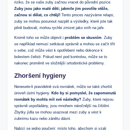
riziko, že se vaše zuby začnou vracet do původní pozice.
Zuby jsou jako malé děti; jakmile jim povolíte otěže,
začnou si dělat, co chtějí!
Tento proces nazýváme relaps;
zuby se mohou posunout nazpět a výsledky, které jste tak
pilně budovali, mohou rychle zmizet jako sníh na jaře.
Kromě toho se může objevit i
problém se skusním
. Zuby
se například nemusí setkávat správně a mohou se začít třít
o sebe, což může vést k opotřebení nebo dokonce k
bolestem čelisti. Pokud není pod kontrolou, může se to
nakonec proměnit ve složitější ortodontické problémy.
Zhoršení hygieny
Nenesete-li pravidelně svá rovnátek, může se také zhoršit
úroveň ústní hygieny.
Kdo by si pomyslel, že zapomenutá
rovnátek by mohla mít své následky?
Zuby, které nejsou
správně uspořádány, jsou mnohem náročnější na čištění.
Zbytky jídla se mohou usazovat mezi zuby a vést k
zubnímu kazu nebo zánětu dásní.
Nabízí se jedno poučení: místo toho, abychom si vzali