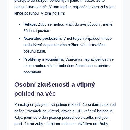
přezujete do starých pohodlných pantoflí, vězte, že to
nemusí trvat věčně. V tom lepším případě se vám zuby jen
lehce posunou. V tom horším:
Relaps:
Zuby se mohou vrátit do své původní, méně
žádoucí pozice.
Nezvratné poškození:
V některých případech může
nedodržení doporučeného režimu vést k trvalému
posunu zubů.
Problémy s kousáním:
Vznikající nepravidelnosti ve
skusu mohou vést k bolestem čelisti nebo zubnímu
opotřebení.
Osobní zkušenosti a vtipný
pohled na věc
Pamatuji si, jak jsem se jednou rozhodl, že si dám pauzu od
nošení rovnátek na víkend, abych si užil večerní barbecue.
Když jsem se o den později podíval do zrcadla, měl jsem
pocit, že mi zuby utíkají na rodinnou návštěvu do Prahy.