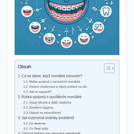
Obsah
Co se stane, když rovnátek nenosím?
Rizika spojená s nenosíním rovnátek
Osobní zkušenosti a vtipný pohled na věc
Jak to napravit?
Rizika spojená s opuštěním rovnátek
Ústup křivosti a další neplechy
Zhoršení hygieny
Dopad na sebevědomí
Jak rozpoznat známky problémů
Co sledovat
Co říkají zuby
Účinná řešení pro návrat k ortodontii