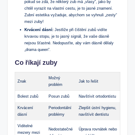
pokud se zdá, že některý zub má „vlasy“, jako by
chtěl vyrazit na vlastní cestu, je to jasné znamení.
Zubní estetika vyžaduje, abychom se vyhnuli „zesty“
mezi zuby!
Krvácení dásní:
Jestliže při čištění zubů vidíte
krvavou stopu, je to jasný signál, že vaše dásně
nejsou šťastné. Nedopusťte, aby vám dásně dělaly
„drama queen“.
Co říkají zuby
Možný
Znak
Jak to řešit
problém
Bolest zubů
Posun zubů
Navštívit ortodontistu
Krvácení
Periodontální
Zlepšit ústní hygienu,
dásní
problémy
navštívit dentistu
Viditelné
Nedostatečné
Úprava rovnátek nebo
mezery mezi