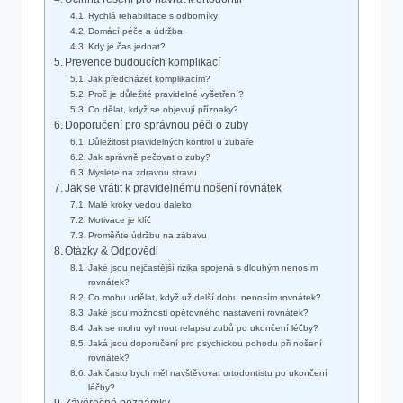
Rychlá rehabilitace s odborníky
Domácí péče a údržba
Kdy je čas jednat?
Prevence budoucích komplikací
Jak předcházet komplikacím?
Proč je důležité pravidelné vyšetření?
Co dělat, když se objevují příznaky?
Doporučení pro správnou péči o zuby
Důležitost pravidelných kontrol u zubaře
Jak správně pečovat o zuby?
Myslete na zdravou stravu
Jak se vrátit k pravidelnému nošení rovnátek
Malé kroky vedou daleko
Motivace je klíč
Proměňte údržbu na zábavu
Otázky & Odpovědi
Jaké jsou nejčastější rizika spojená s dlouhým nenosím
rovnátek?
Co mohu udělat, když už delší dobu nenosím rovnátek?
Jaké jsou možnosti opětovného nastavení rovnátek?
Jak se mohu vyhnout relapsu zubů po ukončení léčby?
Jaká jsou doporučení pro psychickou pohodu při nošení
rovnátek?
Jak často bych měl navštěvovat ortodontistu po ukončení
léčby?