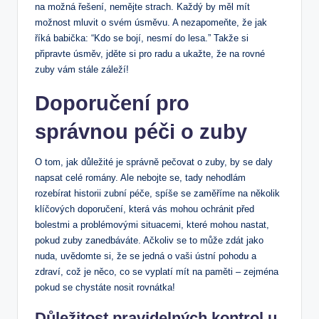
na možná řešení, nemějte strach. Každý by měl mít
možnost mluvit o svém úsměvu. A nezapomeňte, že jak
říká babička: “Kdo se bojí, nesmí do lesa.” Takže si
připravte úsměv, jděte si pro radu a ukažte, že na rovné
zuby vám stále záleží!
Doporučení pro
správnou péči o zuby
O tom, jak důležité je správně pečovat o zuby, by se daly
napsat celé romány. Ale nebojte se, tady nehodlám
rozebírat historii zubní péče, spíše se zaměříme na několik
klíčových doporučení, která vás mohou ochránit před
bolestmi a problémovými situacemi, které mohou nastat,
pokud zuby zanedbáváte. Ačkoliv se to může zdát jako
nuda, uvědomte si, že se jedná o vaši ústní pohodu a
zdraví, což je něco, co se vyplatí mít na paměti – zejména
pokud se chystáte nosit rovnátka!
Důležitost pravidelných kontrol u