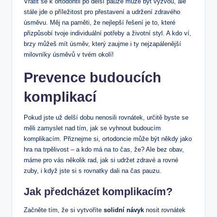
Vrátit se k ortodontii po delší pauze může být výzvou, ale
stále jde o příležitost pro přestavení a udržení zdravého
úsměvu. Měj na paměti, že nejlepší řešení je to, které
přizpůsobí tvoje individuální potřeby a životní styl. A kdo ví,
brzy můžeš mít úsměv, který zaujme i ty nejzapálenější
milovníky úsměvů v tvém okolí!
Prevence budoucích
komplikací
Pokud jste už delší dobu nenosili rovnátek, určitě byste se
měli zamyslet nad tím, jak se vyhnout budoucím
komplikacím. Přiznejme si, ortodoncie může být někdy jako
hra na trpělivost – a kdo má na to čas, že? Ale bez obav,
máme pro vás několik rad, jak si udržet zdravé a rovné
zuby, i když jste si s rovnatky dali na čas pauzu.
Jak předcházet komplikacím?
Začněte tím, že si vytvoříte
solidní návyk
nosit rovnátek