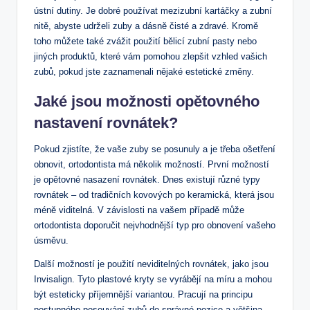
ústní dutiny. Je dobré používat mezizubní kartáčky a zubní
nitě, abyste udrželi zuby a dásně čisté a zdravé. Kromě
toho můžete také zvážit použití bělicí zubní pasty nebo
jiných produktů, které vám pomohou zlepšit vzhled vašich
zubů, pokud jste zaznamenali nějaké estetické změny.
Jaké jsou možnosti opětovného
nastavení rovnátek?
Pokud zjistíte, že vaše zuby se posunuly a je třeba ošetření
obnovit, ortodontista má několik možností. První možností
je opětovné nasazení rovnátek. Dnes existují různé typy
rovnátek – od tradičních kovových po keramická, která jsou
méně viditelná. V závislosti na vašem případě může
ortodontista doporučit nejvhodnější typ pro obnovení vašeho
úsměvu.
Další možností je použití neviditelných rovnátek, jako jsou
Invisalign. Tyto plastové kryty se vyrábějí na míru a mohou
být esteticky příjemnější variantou. Pracují na principu
postupného posouvání zubů do správné pozice a většina