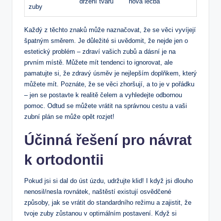
držení tvaru
nová léčba
zuby
Každý z těchto znaků může naznačovat, že se věci vyvíjejí
špatným směrem. Je důležité si uvědomit, že nejde jen o
estetický problém – zdraví vašich zubů a dásní je na
prvním místě. Můžete mít tendenci to ignorovat, ale
pamatujte si, že zdravý úsměv je nejlepším doplňkem, který
můžete mít. Poznáte, že se věci zhoršují, a to je v pořádku
– jen se postavte k realitě čelem a vyhledejte odbornou
pomoc. Odtud se můžete vrátit na správnou cestu a vaši
zubní plán se může opět rozjet!
Účinná řešení pro návrat
k ortodontii
Pokud jsi si dal do úst úzdu, udržujte klid! I když jsi dlouho
nenosil/nesla rovnátek, naštěstí existují osvědčené
způsoby, jak se vrátit do standardního režimu a zajistit, že
tvoje zuby zůstanou v optimálním postavení. Když si