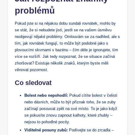
problémů
Pokud jste si na nějakou dobu sundali rovnátek, mohlo by
se stát, že si nebudete jisti, jestli se na vašem úsměvu
neobjevují nějaké problémy. Omlouvám se za nadhled, ale s
tím, jak rovnátek fungují, to může být podobné jako s
plovoucími skvrnami v bazénu – čím déle je ignorujete, tím
více se rozšíří. Jak tedy rozpoznat, že se situace začíná
zhoršovat? Existuje několik znaků, kterým byste měli
věnovat pozornost.
Co sledovat
Bolest nebo nepohodlí:
Pokud cítíte bolest v čelisti
nebo dásních, může to být příznak toho, že se zuby
začínají posouvat zpět na své místo. To je jako když
se pokusíte znovu zapnout kalhoty, které zhubly –
nejsou to pohodlné pocity.
Viditelné posuny zubů:
Podívejte se do zrcadla –