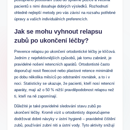
pacientů s nimi dosahuje dobrých výsledků. Rozhodnutí
ohledně nejlepší metody pro vás závisí na rozsahu potřebné
úpravy a vašich individuálních preferencích.
Jak se mohu vyhnout relapsu
zubů po ukončení léčby?
Prevence relapsu po ukončení ortodontické léčby je klíčová.
Jedním z nejefektivnějších způsobů, jak tomu zabránit, je
pravidelné nošení retencních aparátů. Ortodontisté často
doporučují nosit fleecové nebo plastové retence minimálně
po dobu několika měsíců po odstranění rovnátek, a to i v
noci. Statisticky se ukazuje, že pacienti, kteří nosí retencní
aparáty, mají až o 50 % nižší pravděpodobnost relapsu než
ti, kteří na ně zapomínají.
Důležité je také pravidelné sledování stavu zubů po
ukončení léčby. Kromě vizit u ortodontisty doporučujeme
dodržovat dobré návyky v ústní hygieně – pravidelné čištění
zubů, používání zubní niti a ústní vody. Tyto aktivity snižují