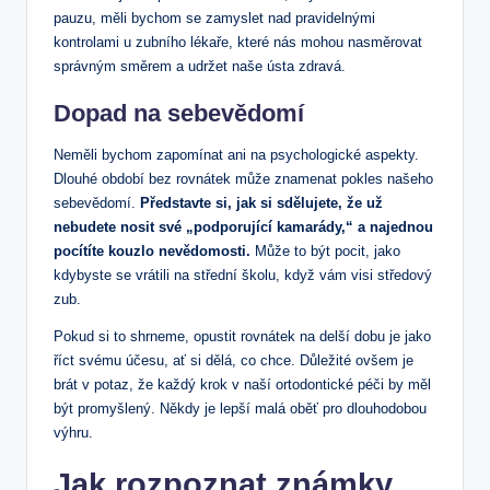
pauzu, měli bychom se zamyslet nad pravidelnými
kontrolami u zubního lékaře, které nás mohou nasměrovat
správným směrem a udržet naše ústa zdravá.
Dopad na sebevědomí
Neměli bychom zapomínat ani na psychologické aspekty.
Dlouhé období bez rovnátek může znamenat pokles našeho
sebevědomí.
Představte si, jak si sdělujete, že už
nebudete nosit své „podporující kamarády,“ a najednou
pocítíte kouzlo nevědomosti.
Může to být pocit, jako
kdybyste se vrátili na střední školu, když vám visi středový
zub.
Pokud si to shrneme, opustit rovnátek na delší dobu je jako
říct svému účesu, ať si dělá, co chce. Důležité ovšem je
brát v potaz, že každý krok v naší ortodontické péči by měl
být promyšlený. Někdy je lepší malá oběť pro dlouhodobou
výhru.
Jak rozpoznat známky