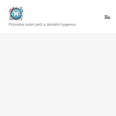
Skip
to
content
Průvodce zubní péčí a dentální hygienou