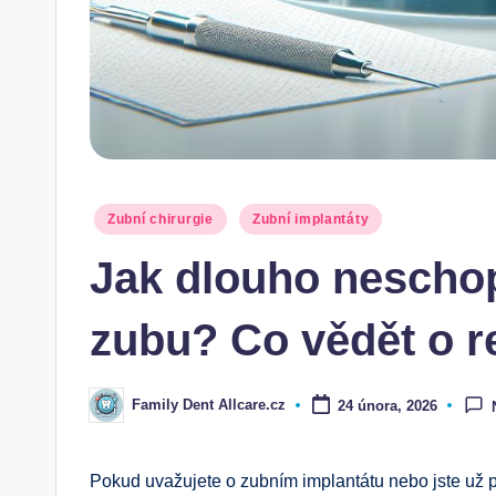
Posted
Zubní chirurgie
Zubní implantáty
in
Jak dlouho nescho
zubu? Co vědět o r
Family Dent Allcare.cz
24 února, 2026
Posted
by
Pokud uvažujete o zubním implantátu nebo jste už po