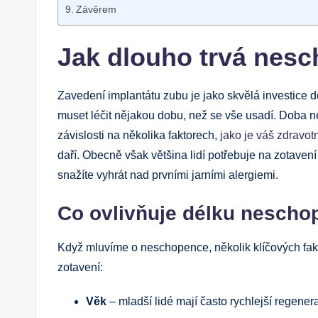
Závěrem
Jak dlouho trvá nes
Zavedení implantátu zubu je jako skvělá investice
muset léčit nějakou dobu, než se vše usadí. Doba n
závislosti na několika faktorech,
jako je váš zdravotn
daří. Obecně však většina lidí potřebuje na zotavení
snažíte vyhrát nad prvními jarními alergiemi.
Co ovlivňuje délku nesch
Když mluvíme o neschopence, několik klíčových fakt
zotavení:
Věk
– mladší lidé mají často rychlejší regenera