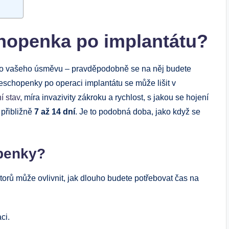
chopenka po implantátu?
 do vašeho úsměvu – pravděpodobně se na něj budete
eschopenky po operaci implantátu se může lišit v
í stav
, míra invazivity zákroku a rychlost, s jakou se hojení
 přibližně
7 až 14 dní
. Je to podobná doba, jako když se
openky?
orů může ovlivnit, jak dlouho budete potřebovat čas na
ci.