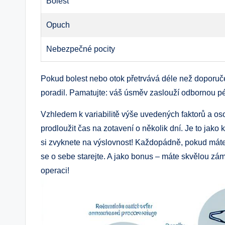
Bolest
Opuch
Nebezpečné pocity
Pokud bolest nebo otok přetrvává déle než doporuče
poradil. Pamatujte: váš úsměv zaslouží odbornou péč
Vzhledem k variabilitě výše uvedených faktorů a o
prodloužit čas na zotavení o několik dní. Je to jako 
si zvyknete na výslovnost! Každopádně, pokud máte p
se o sebe starejte. A jako bonus – máte skvělou zámi
operaci!