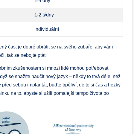
2-4 dny
1-2 týdny
Individuální
ný čas, je dobré obrátit se na svého zubaře, aby vám
i, tak se nebojte ptát!
sobním zkušenostem si mnozí lidé mohou potřebovat
když se snažíte naučit nový jazyk – někdy to trvá déle, než
řed sebou implantát, buďte trpěliví, dejte si čas a hezky
nku na to, abyste si užili pomalejší tempo života po