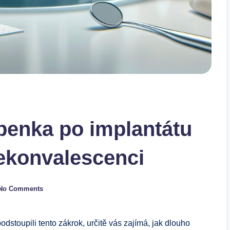
penka po implantátu
ekonvalescenci
No Comments
dstoupili tento zákrok, určitě vás zajímá, jak dlouho