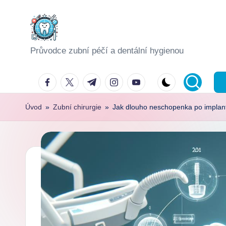
Skip
to
Průvodce zubní péčí a dentální hygienou
content
facebook.com
twitter.com
t.me
instagram.com
youtube.com
Úvod
»
Zubní chirurgie
»
Jak dlouho neschopenka po implant