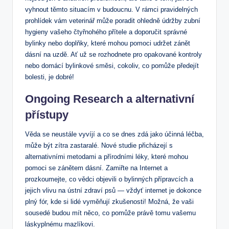
vyhnout těmto situacím v budoucnu. V rámci pravidelných
prohlídek vám veterinář může poradit ohledně údržby zubní
hygieny vašeho čtyřnohého přítele a doporučit správné
bylinky nebo doplňky, které mohou pomoci udržet zánět
dásní na uzdě. Ať už se rozhodnete pro opakované kontroly
nebo domácí bylinkové směsi, cokoliv, co pomůže předejít
bolesti, je dobré!
Ongoing Research a alternativní
přístupy
Věda se neustále vyvíjí a co se dnes zdá jako účinná léčba,
může být zítra zastaralé. Nové studie přicházejí s
alternativními metodami a přírodními léky, které mohou
pomoci se zánětem dásní. Zamiřte na Internet a
prozkoumejte, co vědci objevili o bylinných přípravcích a
jejich vlivu na ústní zdraví psů — vždyť internet je dokonce
plný fór, kde si lidé vyměňují zkušenosti! Možná, že vaši
sousedé budou mít něco, co pomůže právě tomu vašemu
láskyplnému mazlíkovi.