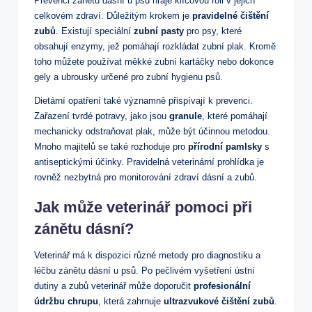
Prevenci zánětu dásní u psů hraje klíčovou roli v jejich
celkovém zdraví. Důležitým krokem je
pravidelné čištění
zubů
. Existují speciální
zubní pasty
pro psy, které
obsahují enzymy, jež pomáhají rozkládat zubní plak. Kromě
toho můžete používat měkké zubní kartáčky nebo dokonce
gely a ubrousky určené pro zubní hygienu psů.
Dietární opatření také významně přispívají k prevenci.
Zařazení tvrdé potravy, jako jsou
granule
, které pomáhají
mechanicky odstraňovat plak, může být účinnou metodou.
Mnoho majitelů se také rozhoduje pro
přírodní pamlsky
s
antiseptickými účinky. Pravidelná veterinární prohlídka je
rovněž nezbytná pro monitorování zdraví dásní a zubů.
Jak může veterinář pomoci při
zánětu dásní?
Veterinář má k dispozici různé metody pro diagnostiku a
léčbu zánětu dásní u psů. Po pečlivém vyšetření ústní
dutiny a zubů veterinář může doporučit
profesionální
údržbu chrupu
, která zahrnuje
ultrazvukové čištění zubů
.