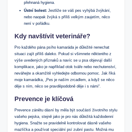
přehnaná hygiena.
Ústní bolest:
Jestliže se váš pes vyhýbá žvýkání,
nebo naopak žvýká s příliš velkým zaujetím, něco
není v pořádku.
Kdy navštívit veterináře?
Pro každého pána psího kamaráda je důležité nenechat
situaci zajít příliš daleko. Pokud si všimnete některého z
výše uvedených příznaků a navíc se u psa objevují další
komplikace, jako je například otok tváře nebo nechutenství,
neváhejte a okamžitě vyhledejte odbornou pomoc. Jak říká
moje kamarádka, „Pes je naším zrcadlem, a když se něco
děje s ním, něco se pravděpodobně děje i s námi“.
Prevence je klíčová
Prevence zánětu dásní by měla být součástí životního stylu
vašeho pejska, stejně jako je pro nás důležitá každodenní
hygiena. Snažte se pravidelně kontrolovat dásně vašeho
mazlíčka a používat speciální psí zubní pastu. Možná mu