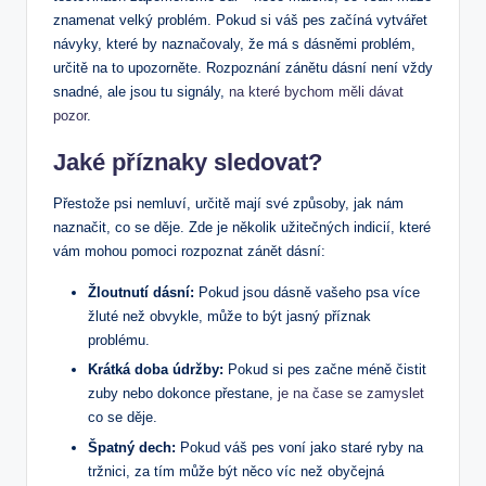
znamenat velký problém. Pokud si váš pes začíná vytvářet
návyky, které by naznačovaly, že má s dásněmi problém,
určitě na to upozorněte. Rozpoznání zánětu dásní není vždy
snadné, ale jsou tu signály,
na které bychom měli dávat
pozor
.
Jaké příznaky sledovat?
Přestože psi nemluví, určitě mají své způsoby, jak nám
naznačit, co se děje. Zde je několik užitečných indicií, které
vám mohou pomoci rozpoznat zánět dásní:
Žloutnutí dásní:
Pokud jsou dásně vašeho psa více
žluté než obvykle, může to být jasný příznak
problému.
Krátká doba údržby:
Pokud si pes začne méně čistit
zuby nebo dokonce přestane,
je na čase se zamyslet
co se děje.
Špatný dech:
Pokud váš pes voní jako staré ryby na
tržnici, za tím může být něco víc než obyčejná