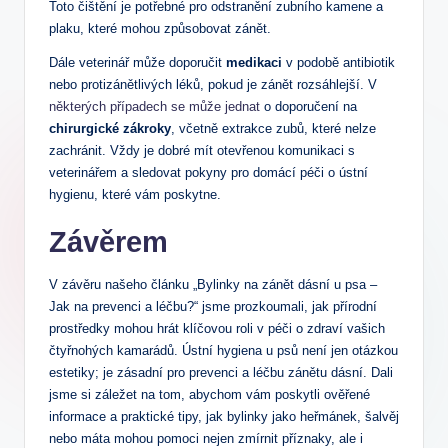
Toto čištění je potřebné pro odstranění zubního kamene a
plaku, které mohou způsobovat zánět.
Dále veterinář může doporučit
medikaci
v podobě antibiotik
nebo protizánětlivých léků, pokud je zánět rozsáhlejší. V
některých případech se může jednat
o doporučení na
chirurgické zákroky
, včetně extrakce zubů, které nelze
zachránit. Vždy je dobré mít otevřenou komunikaci s
veterinářem a sledovat pokyny pro domácí péči o ústní
hygienu, které vám poskytne.
Závěrem
V závěru našeho článku „Bylinky na zánět dásní u psa –
Jak na prevenci a léčbu?“ jsme prozkoumali, jak přírodní
prostředky mohou hrát klíčovou roli v péči o zdraví vašich
čtyřnohých kamarádů. Ústní hygiena u psů není jen otázkou
estetiky; je zásadní pro prevenci a léčbu zánětu dásní. Dali
jsme si záležet na tom, abychom vám poskytli ověřené
informace a praktické tipy, jak bylinky jako heřmánek, šalvěj
nebo máta mohou pomoci nejen zmírnit příznaky, ale i