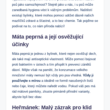
psů jako samozřejmost? Stejně jako u nás, i u psů může
zanedbaná hygiena vést k vážným problémům. Naštěstí
existují bylinky, které mohou pomoci udržet dásně našich
mazlíčků zdravé a šťastné, a to bez chemie. Tak pojďme se
podívat na to, co nám příroda nabízí!
Máta peprná a její osvěžující
účinky
Máta peprná je jednou z bylinek, které nejen osvěžují dech,
ale také mají antiseptické vlastnosti. Může pomoci bojovat
proti bakteriím v ústech a tím přispět k prevenci zánětů
dásní. Mějte však na paměti, že konzumace velkého
množství máty nemusí být vždy pro psa vhodná.
Vždy ji
používejte s mírou
a ideálně ve formě nasušených listů
nebo čaje, který můžete naředit vodou. Pokud váš pes má
rád mátové pamlsky, zkuste primárně přírodní varianty,
abyste byli bez obav.
Heřmánek: Malý zázrak pro klid