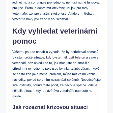
jedinečný, a co funguje pro jednoho, nemusí nutně fungovat
pro jiné. Proto je dobré mít otevřené uši jak pro rady
veterináře, tak pro vlastní zkušenosti. A kdo ví – třeba tím
vytvoříte nový psí trend v sousedství!
Kdy vyhledat veterinární
pomoc
Vašemu psu se nedaří a vypadá, že by potřeboval pomoc?
Existují určité situace,
kdy byste měli vzít telefon
a zavolat
veterináři, bez ohledu na to, jak moc jste se snažili s
přírodními remediemi, jako jsou bylinky. Zánět dásní, i když
se často zdá jako menší problém, může mít velmi vážné
následky, pokud se s ním nezachází správně. Nepodceňujte
své instinkty, pokud máte pocit, že něco je špatně. Zde je
několik situací, kdy je návštěva veterináře naprosto na
místě.
Jak rozeznat krizovou situaci