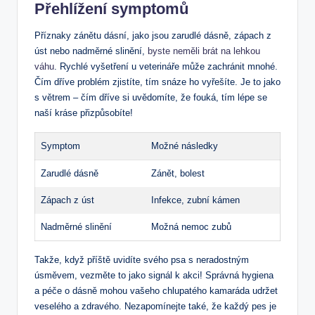
Přehlížení symptomů
Příznaky zánětu dásní, jako jsou zarudlé dásně, zápach z
úst nebo nadměrné slinění,
byste neměli brát na lehkou
váhu
. Rychlé vyšetření u veterináře může zachránit mnohé.
Čím dříve problém zjistíte, tím snáze ho vyřešíte. Je to jako
s větrem – čím dříve si uvědomíte, že fouká, tím lépe se
naší kráse přizpůsobíte!
Symptom
Možné následky
Zarudlé dásně
Zánět, bolest
Zápach z úst
Infekce, zubní kámen
Nadměrné slinění
Možná nemoc zubů
Takže, když příště uvidíte svého psa s neradostným
úsměvem, vezměte to jako signál k akci! Správná hygiena
a péče o dásně mohou vašeho chlupatého kamaráda udržet
veselého a zdravého. Nezapomínejte také, že každý pes je