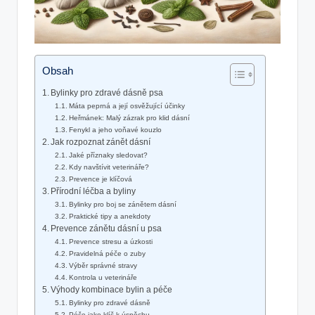
Obsah
Bylinky pro zdravé dásně psa
Máta peprná a její osvěžující účinky
Heřmánek: Malý zázrak pro klid dásní
Fenykl a jeho voňavé kouzlo
Jak rozpoznat zánět dásní
Jaké příznaky sledovat?
Kdy navštívit veterináře?
Prevence je klíčová
Přírodní léčba a byliny
Bylinky pro boj se zánětem dásní
Praktické tipy a anekdoty
Prevence zánětu dásní u psa
Prevence stresu a úzkosti
Pravidelná péče o zuby
Výběr správné stravy
Kontrola u veterináře
Výhody kombinace bylin a péče
Bylinky pro zdravé dásně
Péče jako klíč k úspěchu