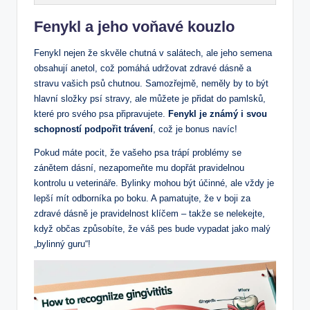
Fenykl a jeho voňavé kouzlo
Fenykl nejen že skvěle chutná v salátech, ale jeho semena
obsahují anetol, což pomáhá udržovat zdravé dásně a
stravu vašich psů chutnou. Samozřejmě, neměly by to být
hlavní složky psí stravy, ale můžete je přidat do pamlsků,
které pro svého psa připravujete.
Fenykl je známý i svou
schopností podpořit trávení
, což je bonus navíc!
Pokud máte pocit, že vašeho psa trápí problémy se
zánětem dásní, nezapomeňte mu dopřát pravidelnou
kontrolu u veterináře. Bylinky mohou být účinné, ale vždy je
lepší mít odborníka po boku. A pamatujte, že v boji za
zdravé dásně je pravidelnost klíčem – takže se nelekejte,
když občas způsobíte, že váš pes bude vypadat jako malý
„bylinný guru“!