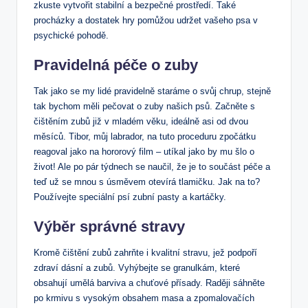
zkuste vytvořit stabilní a bezpečné prostředí. Také
procházky a dostatek hry pomůžou udržet vašeho psa v
psychické pohodě.
Pravidelná péče o zuby
Tak jako se my lidé pravidelně staráme o svůj chrup, stejně
tak bychom měli pečovat o zuby našich psů. Začněte s
čištěním zubů již v mladém věku, ideálně asi od dvou
měsíců. Tibor, můj labrador, na tuto proceduru zpočátku
reagoval jako na hororový film – utíkal jako by mu šlo o
život! Ale po pár týdnech se naučil, že je to součást péče a
teď už se mnou s úsměvem otevírá tlamičku. Jak na to?
Používejte speciální psí zubní pasty a kartáčky.
Výběr správné stravy
Kromě čištění zubů zahrňte i kvalitní stravu, jež podpoří
zdraví dásní a zubů. Vyhýbejte se granulkám, které
obsahují umělá barviva a chuťové přísady. Raději sáhněte
po krmivu s vysokým obsahem masa a zpomalovačích