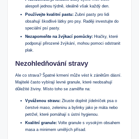
alespoň jednou týdně, ideálně však každý den.
Používejte kvalitní pastu:
Zubní pasty pro lidi
obsahují škodlivé látky pro psy. Raději investujte do
speciální psí pasty.
Nezapomeňte na žvýkací pomůcky:
Hračky, které
podporují přirozené žvýkání, mohou pomoci odstranit
plak.
Nezohledňování stravy
Ale co strava? Špatné krmení může vést k zánětům dásní.
Majitelé často vybírají levné granule, které neobsahují
důležité živiny. Místo toho se zaměřte na:
Vyváženou stravu:
Zkuste doplnit jídelníček psa o
čerstvé maso, zeleninu a bylinky jako je máta nebo
petržel, které pomáhají s ústní hygienou.
Kvalitní granule:
Volte granule s vysokým obsahem
masa a minimem umělých přísad.