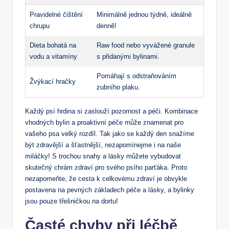
Pravidelné čištění
Minimálně jednou týdně, ideálně
chrupu
denně!
Dieta bohatá na
Raw food nebo vyvážené granule
vodu a vitamíny
s přidanými bylinami.
Pomáhají s odstraňováním
Žvýkací hračky
zubního plaku.
Každý psí hrdina si zaslouží pozornost a péči. Kombinace
vhodných bylin a proaktivní péče může znamenat pro
vašeho psa velký rozdíl. Tak jako se každý den snažíme
být zdravější a šťastnější, nezapomínejme i na naše
miláčky! S trochou snahy a lásky můžete vybudovat
skutečný chrám zdraví pro svého psího parťáka. Proto
nezapomeňte, že cesta k celkovému zdraví je obvykle
postavena na pevných základech péče a lásky, a bylinky
jsou pouze třešničkou na dortu!
Časté chyby při léčbě