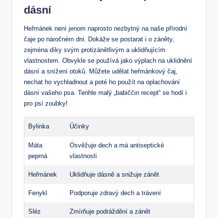
dásní
Heřmánek není jenom naprosto nezbytný na naše přírodní
čaje po náročném dni. Dokáže se postarat i o záněty,
zejména díky svým protizánětlivým a uklidňujícím
vlastnostem. Obvykle se používá jako výplach na uklidnění
dásní a snížení otoků. Můžete udělat heřmánkový čaj,
nechat ho vychladnout a poté ho použít na oplachování
dásní vašeho psa. Tenhle malý „babiččin recept“ se hodí i
pro psí zoubky!
Bylinka
Účinky
Máta
Osvěžuje dech a má antiseptické
peprná
vlastnosti
Heřmánek
Uklidňuje dásně a snižuje zánět
Fenykl
Podporuje zdravý dech a trávení
Sléz
Zmírňuje podráždění a zánět