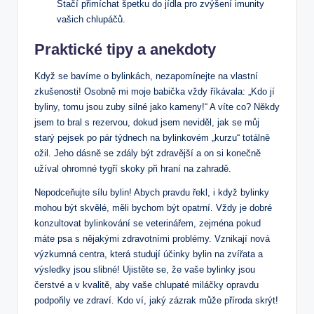
Stačí přimíchat špetku do jídla pro zvýšení imunity
vašich chlupáčů.
Praktické tipy a anekdoty
Když se bavíme o bylinkách, nezapomínejte na vlastní
zkušenosti! Osobně mi moje babička vždy říkávala: „Kdo jí
byliny, tomu jsou zuby silné jako kameny!“ A víte co? Někdy
jsem to bral s rezervou, dokud jsem neviděl, jak se můj
starý pejsek po pár týdnech na bylinkovém „kurzu“ totálně
ožil. Jeho dásně se zdály být zdravější a on si konečně
užíval ohromné tygří skoky při hraní na zahradě.
Nepodceňujte sílu bylin! Abych pravdu řekl, i když bylinky
mohou být skvělé, měli bychom být opatrní. Vždy je dobré
konzultovat bylinkování se veterinářem, zejména pokud
máte psa s nějakými zdravotními problémy. Vznikají nová
výzkumná centra, která studují účinky bylin na zvířata a
výsledky jsou slibné! Ujistěte se, že vaše bylinky jsou
čerstvé a v kvalitě, aby vaše chlupaté miláčky opravdu
podpořily ve zdraví. Kdo ví, jaký zázrak může příroda skrýt!