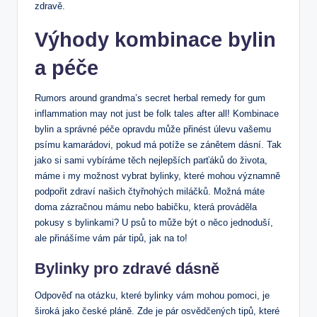
zdravě.
Výhody kombinace bylin
a péče
Rumors around grandma’s secret herbal remedy for gum
inflammation may not just be folk tales after all! Kombinace
bylin a správné péče opravdu může přinést úlevu vašemu
psímu kamarádovi, pokud má potíže se zánětem dásní. Tak
jako si sami vybíráme těch nejlepších parťáků do života,
máme i my možnost vybrat bylinky, které mohou významně
podpořit zdraví našich čtyřnohých miláčků. Možná máte
doma zázračnou mámu nebo babičku, která prováděla
pokusy s bylinkami? U psů to může být o něco jednoduší,
ale přinášíme vám pár tipů, jak na to!
Bylinky pro zdravé dásně
Odpověď na otázku, které bylinky vám mohou pomoci, je
široká jako české pláně. Zde je pár osvědčených tipů, které