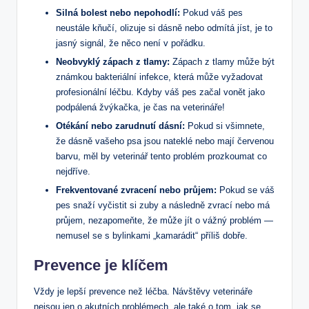
Silná bolest nebo nepohodlí:
Pokud váš pes
neustále kňučí, olizuje si dásně nebo odmítá jíst, je to
jasný signál, že něco není v pořádku.
Neobvyklý zápach z tlamy:
Zápach z tlamy může být
známkou bakteriální infekce, která může vyžadovat
profesionální léčbu. Kdyby váš pes začal vonět jako
podpálená žvýkačka, je čas na veterináře!
Otékání nebo zarudnutí dásní:
Pokud si všimnete,
že dásně vašeho psa jsou nateklé nebo mají červenou
barvu, měl by veterinář tento problém prozkoumat co
nejdříve.
Frekventované zvracení nebo průjem:
Pokud se váš
pes snaží vyčistit si zuby a následně zvrací nebo má
průjem, nezapomeňte, že může jít o vážný problém —
nemusel se s bylinkami „kamarádit“ příliš dobře.
Prevence je klíčem
Vždy je lepší prevence než léčba. Návštěvy veterináře
nejsou jen o akutních problémech, ale také o tom, jak se