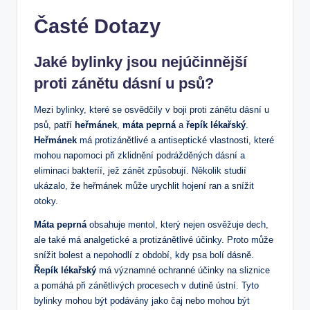
Časté Dotazy
Jaké bylinky jsou nejúčinnější
proti zánětu dásní u psů?
Mezi bylinky, které se osvědčily v boji proti zánětu dásní u
psů, patří
heřmánek
,
máta peprná
a
řepík lékařský
.
Heřmánek
má protizánětlivé a antiseptické vlastnosti, které
mohou napomoci při zklidnění podrážděných dásní a
eliminaci bakteríí, jež zánět způsobují. Několik studií
ukázalo, že heřmánek může urychlit hojení ran a snížit
otoky.
Máta peprná
obsahuje mentol, který nejen osvěžuje dech,
ale také má analgetické a protizánětlivé účinky. Proto může
snížit bolest a nepohodlí z období, kdy psa bolí dásně.
Řepík lékařský
má významné ochranné účinky na sliznice
a pomáhá při zánětlivých procesech v dutině ústní. Tyto
bylinky mohou být podávány jako čaj nebo mohou být