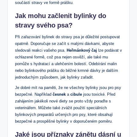
součástí stravy ve formě prášku.
Jak mohu začlenit bylinky do
stravy svého psa?
Při zařazování bylinek do stravy psa je důležité postupovat
opatrně. Doporučuje se začít s malými dávkami, abyste
sledovali reakci vašeho psa.
Heřmánkový čaj
lze podávat v
ochlazené formě, což psa nejen osvěží, ale také mu
pomůže s hydratací a ulehčením bolestí. Odebírání malin
nebo bylinkového prášku do běžné krmné dávky je dalším
jednoduchým způsobem, jak bylinky zařadit.
Je dobré mít na paměti, že ne všechny bylinky jsou pro psy
bezpečné. Například
česnek
a
cibule
jsou toxické. Před
zahájením jakékoli nové diety se proto vždy poraďte s
veterinářem. Můžete také zvážit použití speciálních
bylinkových preparátů určených pro psy, které obsahují
bezpečné a prospěšné bylinky v doporučeném poměru.
Jaké jsou příznaky zánětu dásní u