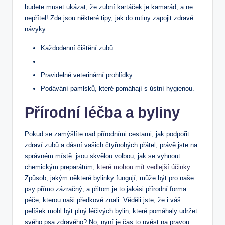
budete muset ukázat, že zubní kartáček je kamarád, a ne
nepřítel! Zde jsou některé tipy, jak do rutiny zapojit zdravé
návyky:
Každodenní čištění zubů.
Pravidelné veterinární prohlídky.
Podávání pamlsků, které pomáhají s ústní hygienou.
Přírodní léčba a byliny
Pokud se zamýšlíte nad přírodními cestami, jak podpořit
zdraví zubů a dásní vašich čtyřnohých přátel, právě jste na
správném místě. jsou skvělou volbou, jak se vyhnout
chemickým preparátům,
které mohou mít vedlejší účinky
.
Způsob, jakým některé bylinky fungují, může být pro naše
psy přímo zázračný, a přitom je to jakási přírodní forma
péče, kterou naši předkové znali. Věděli jste, že i váš
pelíšek mohl být plný léčivých bylin, které pomáhaly udržet
svého psa zdravého? No, nyní je čas to uvést na pravou