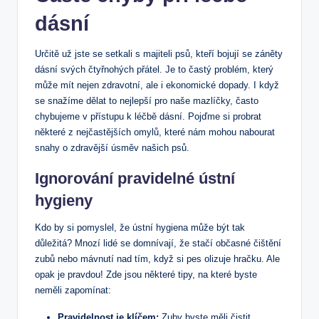
dásní
Určitě už jste se setkali s majiteli psů, kteří bojují se záněty
dásní svých čtyřnohých přátel. Je to častý problém, který
může mít nejen zdravotní, ale i ekonomické dopady. I když
se snažíme dělat to nejlepší pro naše mazlíčky, často
chybujeme v přístupu k léčbě dásní. Pojďme si probrat
některé z nejčastějších omylů, které nám mohou nabourat
snahy o zdravější úsměv našich psů.
Ignorování pravidelné ústní
hygieny
Kdo by si pomyslel, že ústní hygiena může být tak
důležitá? Mnozí lidé se domnívají, že stačí občasné čištění
zubů nebo mávnutí nad tím, když si pes olizuje hračku. Ale
opak je pravdou! Zde jsou některé tipy, na které byste
neměli zapomínat:
Pravidelnost je klíčem:
Zuby byste měli čistit