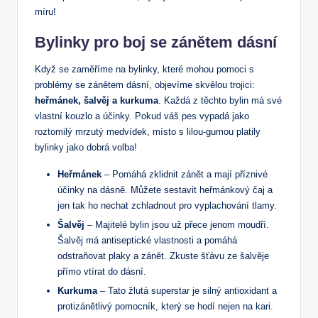
míru!
Bylinky pro boj se zánětem dásní
Když se zaměříme na bylinky, které mohou pomoci s
problémy se zánětem dásní, objevíme skvělou trojici:
heřmánek, šalvěj a kurkuma
. Každá z těchto bylin má své
vlastní kouzlo a účinky. Pokud váš pes vypadá jako
roztomilý mrzutý medvídek, místo s lilou-gumou platily
bylinky jako dobrá volba!
Heřmánek
– Pomáhá zklidnit zánět a mají příznivé
účinky na dásně. Můžete sestavit heřmánkový čaj a
jen tak ho nechat zchladnout pro vyplachování tlamy.
Šalvěj
– Majitelé bylin jsou už přece jenom moudří.
Šalvěj má antiseptické vlastnosti a pomáhá
odstraňovat plaky a zánět. Zkuste šťávu ze šalvěje
přímo vtírat do dásní.
Kurkuma
– Tato žlutá superstar je silný antioxidant a
protizánětlivý pomocník, který se hodí nejen na kari.