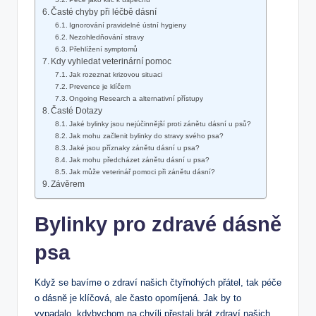
Časté chyby při léčbě dásní
Ignorování pravidelné ústní hygieny
Nezohledňování stravy
Přehlížení symptomů
Kdy vyhledat veterinární pomoc
Jak rozeznat krizovou situaci
Prevence je klíčem
Ongoing Research a alternativní přístupy
Časté Dotazy
Jaké bylinky jsou nejúčinnější proti zánětu dásní u psů?
Jak mohu začlenit bylinky do stravy svého psa?
Jaké jsou příznaky zánětu dásní u psa?
Jak mohu předcházet zánětu dásní u psa?
Jak může veterinář pomoci při zánětu dásní?
Závěrem
Bylinky pro zdravé dásně
psa
Když se bavíme o zdraví našich čtyřnohých přátel, tak péče
o dásně je klíčová, ale často opomíjená. Jak by to
vypadalo, kdybychom na chvíli přestali brát zdraví našich