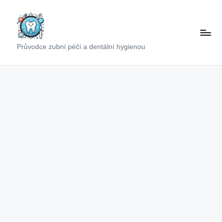
Skip
to
content
Průvodce zubní péčí a dentální hygienou