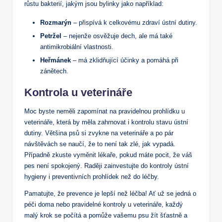
růstu bakterií, jakým jsou bylinky jako například:
Rozmarýn
– přispívá k celkovému zdraví ústní dutiny.
Petržel
– nejenže osvěžuje dech, ale má také
antimikrobiální vlastnosti.
Heřmánek
– má zklidňující účinky a pomáhá při
zánětech.
Kontrola u veterináře
Moc byste neměli zapomínat na pravidelnou prohlídku u
veterináře, která by měla zahrnovat i kontrolu stavu ústní
dutiny. Většina psů si zvykne na veterináře a po pár
návštěvách se naučí, že to není tak zlé, jak vypadá.
Případně zkuste vyměnit lékaře, pokud máte pocit, že váš
pes není spokojený. Raději zainvestujte do kontroly ústní
hygieny i preventivních prohlídek než do léčby.
Pamatujte, že prevence je lepší než léčba! Ať už se jedná o
péči doma nebo pravidelné kontroly u veterináře, každý
malý krok se počítá a pomůže vašemu psu žít šťastně a