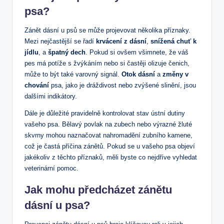
psa?
Zánět dásní u psů se může projevovat několika příznaky.
Mezi nejčastější se řadí
krvácení z dásní
,
snížená chuť k
jídlu
, a
špatný dech
. Pokud si ovšem všimnete, že váš
pes má potíže s žvýkáním nebo si častěji olizuje čenich,
může to být také varovný signál.
Otok dásní
a
změny v
chování
psa, jako je dráždivost nebo zvýšené slinění, jsou
dalšími indikátory.
Dále je důležité pravidelně kontrolovat stav ústní dutiny
vašeho psa. Bělavý povlak na zubech nebo výrazné žluté
skvrny mohou naznačovat nahromadění zubního kamene,
což je častá příčina zánětů. Pokud se u vašeho psa objeví
jakékoliv z těchto příznaků, měli byste co nejdříve vyhledat
veterinární pomoc.
Jak mohu předcházet zánětu
dásní u psa?