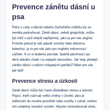
Prevence zánětu dásní u
psa
Péče o zuby a dásně našeho čtyřnohého miláčka by se
neměla podceňovat. Zánět dásní, neboli gingivitida, může
být totiž u psů stejně nepříjemný, jako je pro nás angína.
Protože pokud je náš pejsek smutný nebo dokonce
bolestivý, je to pro nás jako pro majitele srdcervoucí
zážitek. A co si budeme povídat, špatně páchnoucí psí
dech dokáže zhatit i tu nejlepší atmosféru. Jak tedy předejít
zánětu dásní u našich chlupatých parťáků? Mám pro vás
pár tipů!
Prevence stresu a úzkosti
Zánět dásní může být často důsledkem stresu a úzkosti.
Pejsci, kteří zažívají velké změny v životě, jako je
stěhování do nového prostředí nebo rozdíly v rutině, mohou
mít oslabený imunitní systém. Abyste minimalizovali stres,