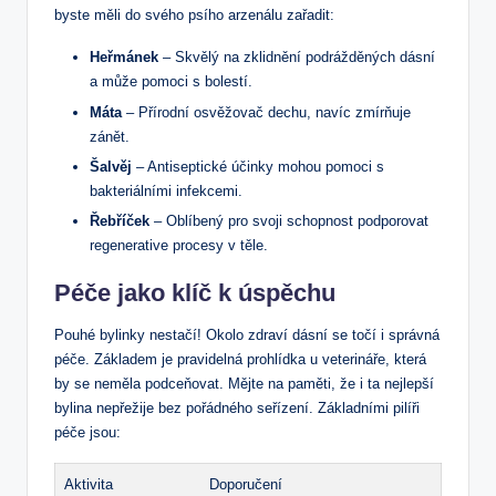
byste měli do svého psího arzenálu zařadit:
Heřmánek
– Skvělý na zklidnění podrážděných dásní
a může pomoci s bolestí.
Máta
– Přírodní osvěžovač dechu, navíc zmírňuje
zánět.
Šalvěj
– Antiseptické účinky mohou pomoci s
bakteriálními infekcemi.
Řebříček
– Oblíbený pro svoji schopnost podporovat
regenerative procesy v těle.
Péče jako klíč k úspěchu
Pouhé bylinky nestačí! Okolo zdraví dásní se točí i správná
péče. Základem je pravidelná prohlídka u veterináře, která
by se neměla podceňovat. Mějte na paměti, že i ta nejlepší
bylina nepřežije bez pořádného seřízení. Základními pilíři
péče jsou:
Aktivita
Doporučení