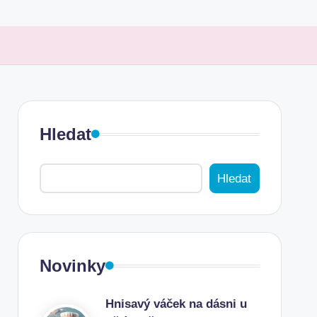
Hledat
Hledat
Novinky
Hnisavý váček na dásni u