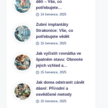
dětí – Vše, co
potřebujete…
14 července, 2025
Zubní implantáty
Strakonice: Vše, co
potřebujete vědět
15 července, 2025
Jak vyčistit rovnátka ve
špatném stavu: Obnovte
jejich vzhled a…
15 července, 2025
Jak doma odstranit zánět
dásní: Přírodní a
osvědčené metody
15 července, 2025