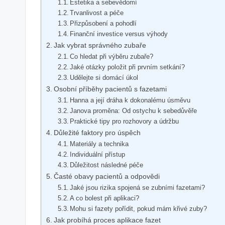
Estetika a sebevědomí
Trvanlivost a péče
Přizpůsobení a pohodlí
Finanční investice versus výhody
Jak vybrat správného zubaře
Co hledat při výběru zubaře?
Jaké otázky položit při prvním setkání?
Udělejte si domácí úkol
Osobní příběhy pacientů s fazetami
Hanna a její dráha k dokonalému úsměvu
Janova proměna: Od ostychu k sebedůvěře
Praktické tipy pro rozhovory a údržbu
Důležité faktory pro úspěch
Materiály a technika
Individuální přístup
Důležitost následné péče
Časté obavy pacientů a odpovědi
Jaké jsou rizika spojená se zubními fazetami?
A co bolest při aplikaci?
Mohu si fazety pořídit, pokud mám křivé zuby?
Jak probíhá proces aplikace fazet