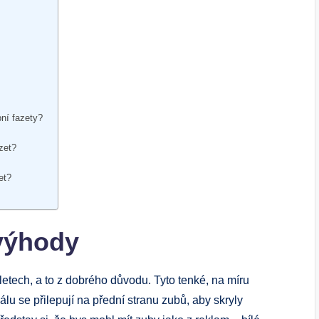
bní fazety?
zet?
et?
 výhody
letech, a to z dobrého důvodu. Tyto tenké, na míru
u se přilepují na přední stranu zubů, aby skryly