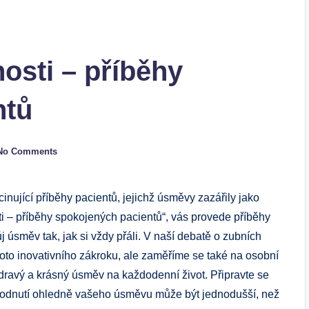
osti – příběhy
ntů
No Comments
inující příběhy pacientů, jejichž úsměvy zazářily jako
ti – příběhy spokojených pacientů“, vás provede příběhy
vůj úsměv tak, jak si vždy přáli. V naší debatě o zubních
to inovativního zákroku, ale zaměříme se také na osobní
zdravý a krásný úsměv na každodenní život. Připravte se
 rozhodnutí ohledně vašeho úsměvu může být jednodušší, než