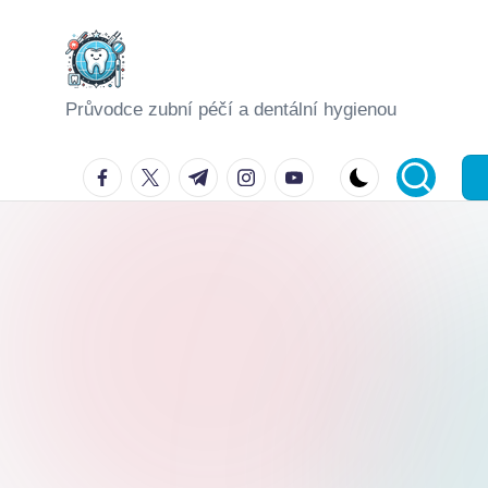
Skip
to
Průvodce zubní péčí a dentální hygienou
content
facebook.com
twitter.com
t.me
instagram.com
youtube.com