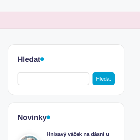
Hledat
Hledat
Novinky
Hnisavý váček na dásni u