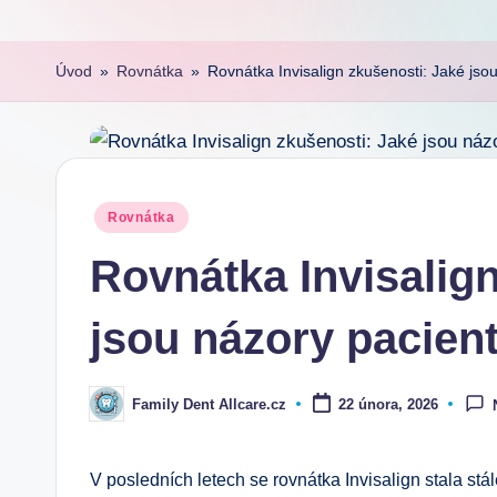
Úvod
»
Rovnátka
»
Rovnátka Invisalign zkušenosti: Jaké jso
Posted
Rovnátka
in
Rovnátka Invisalig
jsou názory pacien
Family Dent Allcare.cz
22 února, 2026
Posted
by
V posledních letech se rovnátka Invisalign stala stá