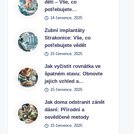
dětí – Vše, co
potřebujete…
14 července, 2025
Zubní implantáty
Strakonice: Vše, co
potřebujete vědět
15 července, 2025
Jak vyčistit rovnátka ve
špatném stavu: Obnovte
jejich vzhled a…
15 července, 2025
Jak doma odstranit zánět
dásní: Přírodní a
osvědčené metody
15 července, 2025