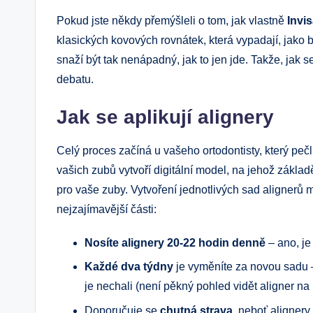
Pokud jste někdy přemýšleli o tom, jak vlastně
Invi
klasických kovových rovnátek, která vypadají, jako by
snaží být tak nenápadný, jak to jen jde. Takže, jak 
debatu.
Jak se aplikují alignery
Celý proces začíná u vašeho ortodontisty, který peč
vašich zubů vytvoří digitální model, na jehož základ
pro vaše zuby. Vytvoření jednotlivých sad alignerů 
nejzajímavější části:
Nosíte alignery 20-22 hodin denně
– ano, je
Každé dva týdny
je vyměníte za novou sadu
je nechali (není pěkný pohled vidět aligner na
Doporučuje se
chutná strava
, neboť alignery 