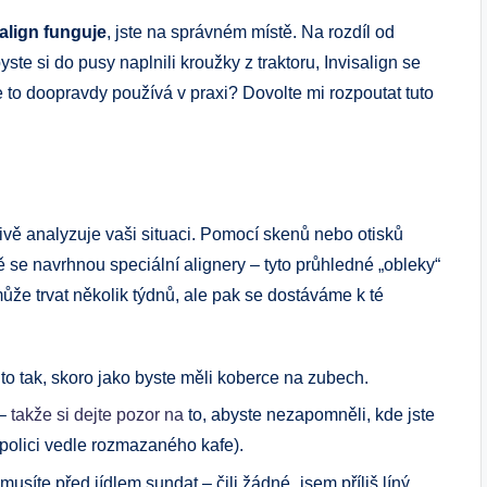
salign funguje
, jste na správném místě. Na rozdíl od
ste si do pusy naplnili kroužky z traktoru, Invisalign se
se to doopravdy používá v praxi? Dovolte mi rozpoutat tuto
livě analyzuje vaši situaci. Pomocí skenů nebo otisků
ě se navrhnou speciální alignery – tyto průhledné „obleky“
může trvat několik týdnů, ale pak se dostáváme k té
 to tak, skoro jako byste měli koberce na zubech.
 –
takže si dejte pozor na
to, abyste nezapomněli, kde jste
 polici vedle rozmazaného kafe).
musíte před jídlem sundat – čili žádné „jsem příliš líný