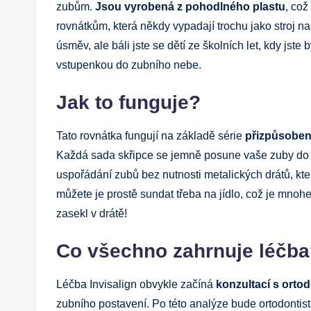
zubům.
Jsou vyrobená z pohodlného plastu
, což
rovnátkům, která někdy vypadají trochu jako stroj n
úsměv, ale báli jste se dětí ze školních let, kdy jste
vstupenkou do zubního nebe.
Jak to funguje?
Tato rovnátka fungují na základě série
přizpůsoben
Každá sada skřipce se jemně posune vaše zuby do 
uspořádání zubů bez nutnosti metalických drátů, kte
můžete je prostě sundat třeba na jídlo, což je mnoh
zasekl v drátě!
Co všechno zahrnuje léčb
Léčba Invisalign obvykle začíná
konzultací s orto
zubního postavení. Po této analýze bude ortodontis