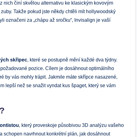
 z nich činí skvělou alternativu ke klasickým kovovým
a zuby. Takže pokud jste někdy chtěli mít hollywoodský
 byli označeni za „chápu až sročku“, Invisalign je vaší
ých skřipec
, které se postupně mění každé dva týdny.
požadované pozice. Cílem je dosáhnout optimálního
ré by vás mohly trápit. Jakmile máte skřípce nasazené,
em lepší než se snažit vyndat kus špaget, který se vám
a?
dontistou
, který proveskoje působivou 3D analýzu vašeho
ta schopen navrhnout konkrétní plán, jak dosáhnout