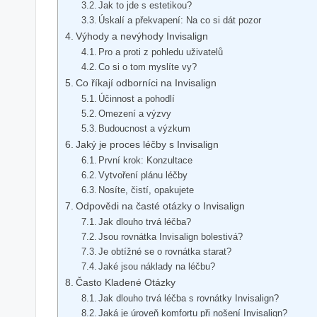
Jak to jde s estetikou?
Úskalí a překvapení: Na co si dát pozor
Výhody a nevýhody Invisalign
Pro a proti z pohledu uživatelů
Co si o tom myslíte vy?
Co říkají odborníci na Invisalign
Účinnost a pohodlí
Omezení a výzvy
Budoucnost a výzkum
Jaký je proces léčby s Invisalign
První krok: Konzultace
Vytvoření plánu léčby
Nosíte, čistí, opakujete
Odpovědi na časté otázky o Invisalign
Jak dlouho trvá léčba?
Jsou rovnátka Invisalign bolestivá?
Je obtížné se o rovnátka starat?
Jaké jsou náklady na léčbu?
Často Kladené Otázky
Jak dlouho trvá léčba s rovnátky Invisalign?
Jaká je úroveň komfortu při nošení Invisalign?