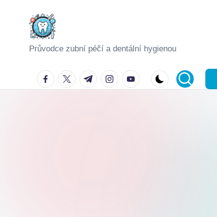
Skip
to
Průvodce zubní péčí a dentální hygienou
content
facebook.com
twitter.com
t.me
instagram.com
youtube.com