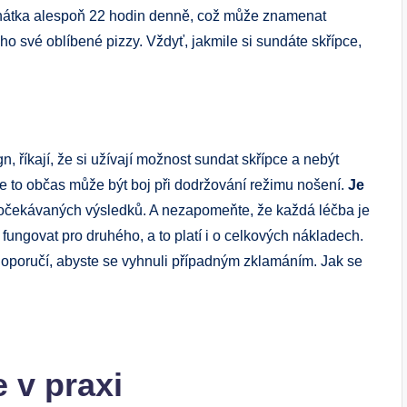
vnátka alespoň 22 hodin denně, což může znamenat
ho své oblíbené pizzy. Vždyť, jakmile si sundáte skřípce,
gn, říkají, že si užívají možnost sundat skřípce a nebýt
že to občas může být boj při dodržování režimu nošení.
Je
 očekávaných výsledků. A nezapomeňte, že každá léčba je
fungovat pro druhého, a to platí i o celkových nákladech.
 doporučí, abyste se vyhnuli případným zklamáním. Jak se
e v praxi