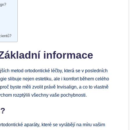
ign?
cientů?
 Základní informace
ších metod ortodontické léčby, která se v posledních
ogie slibuje nejen estetiku, ale i komfort během celého
oč byste měli zvolit právě Invisalign, a co to vlastně
ychom rozptýlili všechny vaše pochybnosti.
n?
todontické aparáty, které se vyrábějí na míru vašim