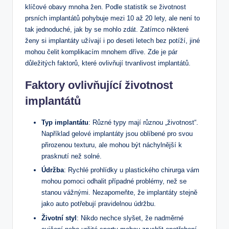
klíčové obavy mnoha žen. Podle statistik se životnost
prsních implantátů pohybuje mezi 10 až 20 lety, ale není to
tak jednoduché, jak by se mohlo zdát. Zatímco některé
ženy si implantáty užívají i po deseti letech bez potíží, jiné
mohou čelit komplikacím mnohem dříve. Zde je pár
důležitých faktorů, které ovlivňují trvanlivost implantátů.
Faktory ovlivňující životnost
implantátů
Typ implantátu
: Různé typy mají různou „životnost“.
Například gelové implantáty jsou oblíbené pro svou
přirozenou texturu, ale mohou být náchylnější k
prasknutí než solné.
Údržba
: Rychlé prohlídky u plastického chirurga vám
mohou pomoci odhalit případné problémy, než se
stanou vážnými. Nezapomeňte, že implantáty stejně
jako auto potřebují pravidelnou údržbu.
Životní styl
: Nikdo nechce slyšet, že nadměrné