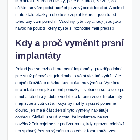
implantátů. S trochou lásky, péče a jistotou, že víte, co
děláte, se vám podaří udržet je ve výborné kondici. A pokud
máte stále otázky, nebojte se zeptat lékaře – jsou tu od
toho, aby vám pomohli! Všechny tyto tipy a rady jsou jako
návod na použití, který byste si rozhodně měli přečíst!
Kdy a proč vyměnit prsní
implantáty
Pokud jste se rozhodli pro prsní implantáty, pravděpodobně
jste si už přemýšleli, jak dlouho s vámi vlastně vydrží. Ale
stejně důležitá je otázka, kdy je čas na výměnu. Výměna
implantátů není jako měnit ponožky – většinou se to děje po
mnoha letech a je dobré vědět, co k tomu vede. Implantáty
mají svou životnost a i když by mohly vydržet poměrně
dlouho, jen malá část žen si tyto výměny naplánuje
dopředu. Slyšeli jste už o tom, že implantáty nejsou
navěky? Tak pojďme se podívat na to, kdy opravdu přichází
ten správný čas na výměnu a co vás k tomu může vést.