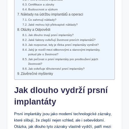
Certifikace a záruky
Budoucnost a výzkum
Náklady na údržbu implantátů a operaci
Co zahrnují náklady?
Jaké mohou být překvapivé náklady?
Otázky a Odpovědi
Jak dlouho trvají prsní implantáty?
Jaké faktory ovlivňují životnost prsních implantátů?
Jak rozpoznat, kdy je třeba prsní implantáty vyměnit?
Jaký je rozdíl mezi silikonovými a slanovými implantáty,
pokud jde o životnost?
Jak pečovat o prsní implantáty pro prodloužení jejich
životnosti?
Jak ovlivňuje těhotenství prsní implantáty?
Závěrečné myšlenky
Jak dlouho vydrží prsní
implantáty
Prsní implantáty jsou jako moderní technologické zázraky,
které slibují, že zlepší nejen vzhled, ale i sebevědomí.
Otázka, jak dlouho tyto zázraky vlastně vydrží, patří mezi