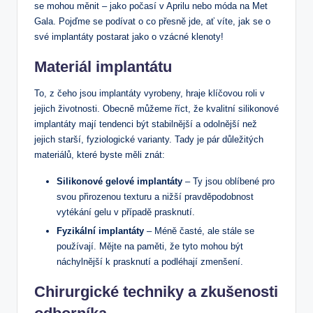
se mohou měnit – jako počasí v Aprilu nebo móda na Met
Gala. Pojďme se podívat o co přesně jde, ať víte, jak se o
své implantáty postarat jako o vzácné klenoty!
Materiál implantátu
To, z čeho jsou implantáty vyrobeny, hraje klíčovou roli v
jejich životnosti. Obecně můžeme říct, že kvalitní silikonové
implantáty mají tendenci být stabilnější a odolnější než
jejich starší, fyziologické varianty. Tady je pár důležitých
materiálů, které byste měli znát:
Silikonové gelové implantáty
– Ty jsou oblíbené pro
svou přirozenou texturu a nižší pravděpodobnost
vytékání gelu v případě prasknutí.
Fyzikální implantáty
– Méně časté, ale stále se
používají. Mějte na paměti, že tyto mohou být
náchylnější k prasknutí a podléhají zmenšení.
Chirurgické techniky a zkušenosti