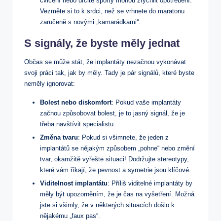
cvičení nebo určité sporty mohou zrychlit opotřebení.
Vezměte si to k srdci, než se vrhnete do maratonu
zaručeně s novými „kamarádkami“.
S signály, že byste měly jednat
Občas se může stát, že implantáty nezačnou vykonávat
svoji práci tak, jak by měly. Tady je pár signálů, které byste
neměly ignorovat:
Bolest nebo diskomfort
: Pokud vaše implantáty
začnou způsobovat bolest, je to jasný signál, že je
třeba navštívit specialistu.
Změna tvaru
: Pokud si všimnete, že jeden z
implantátů se nějakým způsobem „pohne“ nebo změní
tvar, okamžitě vyřešte situaci! Dodržujte stereotypy,
které vám říkají, že pevnost a symetrie jsou klíčové.
Viditelnost implantátu
: Příliš viditelné implantáty by
měly být upozorněním, že je čas na vyšetření. Možná
jste si všimly, že v některých situacích došlo k
nějakému „faux pas“.