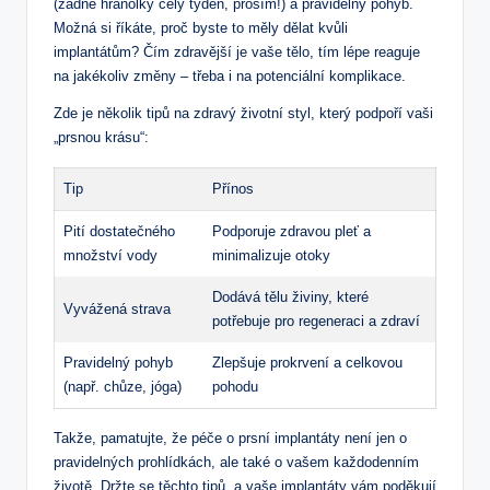
(žádné hranolky celý týden, prosím!) a pravidelný pohyb.
Možná si říkáte, proč byste to měly dělat kvůli
implantátům? Čím zdravější je vaše tělo, tím lépe reaguje
na jakékoliv změny – třeba i na potenciální komplikace.
Zde je několik tipů na zdravý životní styl, který podpoří vaši
„prsnou krásu“:
Tip
Přínos
Pití dostatečného
Podporuje zdravou pleť a
množství vody
minimalizuje otoky
Dodává tělu živiny, které
Vyvážená strava
potřebuje pro regeneraci a zdraví
Pravidelný pohyb
Zlepšuje prokrvení a celkovou
(např. chůze, jóga)
pohodu
Takže, pamatujte, že péče o prsní implantáty není jen o
pravidelných prohlídkách, ale také o vašem každodenním
životě. Držte se těchto tipů, a vaše implantáty vám poděkují