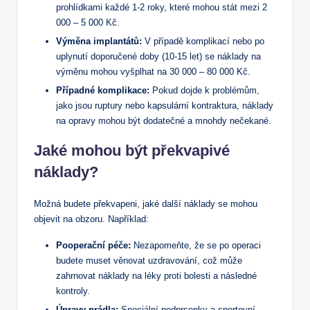
prohlídkami každé 1-2 roky, které mohou stát mezi 2
000 – 5 000 Kč.
Výměna implantátů:
V případě komplikací nebo po
uplynutí doporučené doby (10-15 let) se náklady na
výměnu mohou vyšplhat na 30 000 – 80 000 Kč.
Případné komplikace:
Pokud dojde k problémům,
jako jsou ruptury nebo kapsulární kontraktura, náklady
na opravy mohou být dodatečné a mnohdy nečekané.
Jaké mohou být překvapivé
náklady?
Možná budete překvapeni, jaké další náklady se mohou
objevit na obzoru. Například:
Pooperační péče:
Nezapomeňte, že se po operaci
budete muset věnovat uzdravování, což může
zahrnovat náklady na léky proti bolesti a následné
kontroly.
Úpravy prádla:
Speciální podprsenky a sportovní