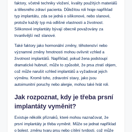
faktory, včetně techniky vložení, kvality použitých materiálů
a tělesného zdraví pacienta. Důležitou roli hraje například
typ implantátu, zda se jedná o silikonové, nebo slanové,
protože každý typ má odlišné vlastnosti a životnost.
Silikonové implantáty bývají obecně považovány za
trvanlivější než slanové.
Také faktory jako hormonální změny, těhotenství nebo
významné změny hmotnosti mohou ovlivnit vzhled a
životnost implantátů. Například, pokud žena podstoupí
dramatické hubnutí, může to způsobit, že prsa ztratí objem,
což může narušit vzhled implantátů a vyžadovat jejich
výměnu. Kromě toho, zdravotní stavy, jako jsou
autoimunitní poruchy nebo alergie, mohou také hrát roli.
Jak rozpoznat, kdy je třeba prsní
implantáty vyměnit?
Existuje několik příznaků, které mohou naznačovat, že
prsní implantáty je třeba vyměnit. Může se jednat například
o bolest, změnu tvaru prsu nebo cítění tvrdosti, což může