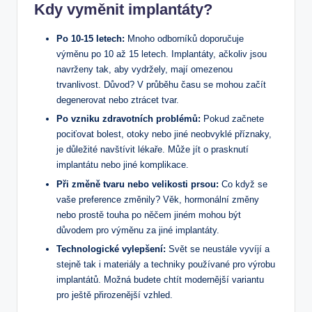
Kdy vyměnit implantáty?
Po 10-15 letech:
Mnoho odborníků doporučuje
výměnu po 10 až 15 letech. Implantáty, ačkoliv jsou
navrženy tak, aby vydržely, mají omezenou
trvanlivost. Důvod? V průběhu času se mohou začít
degenerovat nebo ztrácet tvar.
Po vzniku zdravotních problémů:
Pokud začnete
pociťovat bolest, otoky nebo jiné neobvyklé příznaky,
je důležité navštívit lékaře. Může jít o prasknutí
implantátu nebo jiné komplikace.
Při změně tvaru nebo velikosti prsou:
Co když se
vaše preference změnily? Věk, hormonální změny
nebo prostě touha po něčem jiném mohou být
důvodem pro výměnu za jiné implantáty.
Technologické vylepšení:
Svět se neustále vyvíjí a
stejně tak i materiály a techniky používané pro výrobu
implantátů. Možná budete chtít modernější variantu
pro ještě přirozenější vzhled.