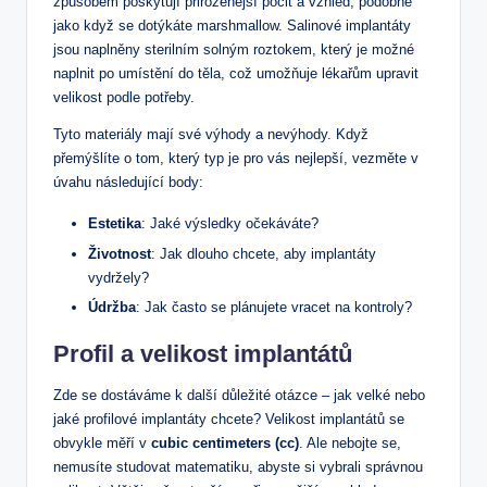
způsobem poskytují přirozenější pocit a vzhled, podobně
jako když se dotýkáte marshmallow. Salinové implantáty
jsou naplněny sterilním solným roztokem, který je možné
naplnit po umístění do těla, což umožňuje lékařům upravit
velikost podle potřeby.
Tyto materiály mají své výhody a nevýhody. Když
přemýšlíte o tom, který typ je pro vás nejlepší, vezměte v
úvahu následující body:
Estetika
: Jaké výsledky očekáváte?
Životnost
: Jak dlouho chcete, aby implantáty
vydržely?
Údržba
: Jak často se plánujete vracet na kontroly?
Profil a velikost implantátů
Zde se dostáváme k další důležité otázce – jak velké nebo
jaké profilové implantáty chcete? Velikost implantátů se
obvykle měří v
cubic centimeters (cc)
. Ale nebojte se,
nemusíte studovat matematiku, abyste si vybrali správnou