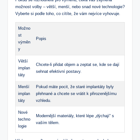
možnost volby – větší, menší, nebo snad nové technologie?
Vyberte si podle toho, co cítíte, že vám nejvíce vyhovuje.
Možno
st
Popis
výměn
y
Větší
Chcete-li přidat objem a zeptat se, kde se dají
implan
sehnat efektivní postavy.
táty
Menší
Pokud máte pocit, že staré implantáty byly
implan
přehnané a chcete se vrátit k přirozenějšímu
táty
vzhledu.
Nové
Modernější materiály, které lépe „dýchají“ s
techno
vaším tělem.
logie