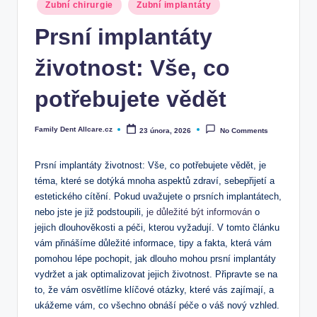
Posted
Zubní chirurgie
Zubní implantáty
in
Prsní implantáty
životnost: Vše, co
potřebujete vědět
Family Dent Allcare.cz
23 února, 2026
No Comments
Posted
by
Prsní implantáty životnost: Vše, co potřebujete vědět, je
téma, které se dotýká mnoha aspektů zdraví, sebepřijetí a
estetického cítění. Pokud uvažujete o prsních implantátech,
nebo jste je již podstoupili,
je důležité být informován
o
jejich dlouhověkosti a péči, kterou vyžadují. V tomto článku
vám přinášíme důležité informace, tipy a fakta, která vám
pomohou lépe pochopit, jak dlouho mohou prsní implantáty
vydržet a jak optimalizovat jejich životnost. Připravte se na
to, že vám osvětlíme klíčové otázky, které vás zajímají, a
ukážeme vám, co všechno obnáší péče o váš nový vzhled.