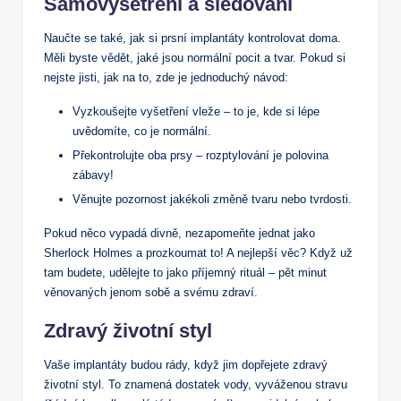
Samovyšetření a sledování
Naučte se také, jak si prsní implantáty kontrolovat doma.
Měli byste vědět, jaké jsou normální pocit a tvar. Pokud si
nejste jisti, jak na to, zde je jednoduchý návod:
Vyzkoušejte vyšetření vleže – to je, kde si lépe
uvědomíte, co je normální.
Překontrolujte oba prsy – rozptylování je polovina
zábavy!
Věnujte pozornost jakékoli změně tvaru nebo tvrdosti.
Pokud něco vypadá divně, nezapomeňte jednat jako
Sherlock Holmes a prozkoumat to! A nejlepší věc? Když už
tam budete, udělejte to jako příjemný rituál – pět minut
věnovaných jenom sobě a svému zdraví.
Zdravý životní styl
Vaše implantáty budou rády, když jim dopřejete zdravý
životní styl. To znamená dostatek vody, vyváženou stravu