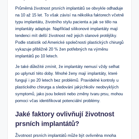
Průměrná životnost prsních implantátů se obvykle odhaduje
na 10 až 15 let. To však závisí na několika faktorech včetně
typu implantátu, životního stylu pacienta a jak se tělo na
implantáty adaptuje. Například silikonové implantáty mají
tendenci mít delší životnost než jejich slanové protějšky.
Podle statistik od Americké společnosti plastických chirurgů
vykazuje přibližně 20 % žen potřebných na výměnu
implantátů po 10 letech.
Je také důležité zmínit, že implantáty nemusí vždy selhat
po uplynutí této doby. Mnohé ženy mají implantáty, které
fungují i po 20 letech bez problémů. Pravidelné kontroly u
plastického chirurga a sledování jakýchkoliv neobvyklých
symptomů, jako jsou bolesti nebo změny tvaru prsu, mohou
pomoci včas identifikovat potenciální problémy.
Jaké faktory ovlivňují životnost
prsních implantátů?
Životnost prsních implantátů může být ovlivněna mnoha