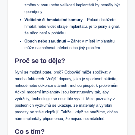
změny v tvaru nebo velikosti implantátů by neměly být
opomíjeny.
Viditelné či hmatatelné kontury
– Pokud dokážete
hmatat nebo vidět okraje implantátu, je to jasný signál,
že něco není v pořádku.
Opuch nebo zarudnutí
– Zánět v místě implantátu
může naznačovat infekci nebo jiný problém.
Proč se to děje?
Nyní se možná ptáte, proč? Odpověď může spočívat v
mnoha faktorech. Vnější dopady, jako je sportovní aktivita,
nehodě nebo dokonce stárnutí, mohou přispět k problémům.
Ačkoli moderní implantáty jsou konstruovány tak, aby
vydržely, technologie se neustále vyvíjí. Mezi poznatky z
posledních výzkumů se ukazuje, že materiály a výrobní
procesy se stále zlepšují. Takže i když se snažíme, občas
nám implantáty připomenou, že nejsou nezničitelné.
Co s tím?