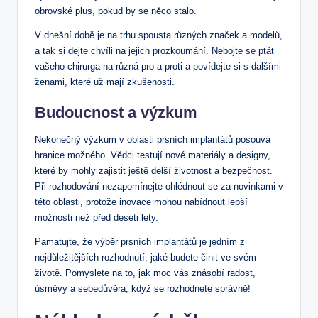
obrovské plus, pokud by se něco stalo.
V dnešní době je na trhu spousta různých značek a modelů,
a tak si dejte chvíli na jejich prozkoumání. Nebojte se ptát
vašeho chirurga na různá pro a proti a povídejte si s dalšími
ženami, které už mají zkušenosti.
Budoucnost a výzkum
Nekonečný výzkum v oblasti prsních implantátů posouvá
hranice možného. Vědci testují nové materiály a designy,
které by mohly zajistit ještě delší životnost a bezpečnost.
Při rozhodování nezapomínejte ohlédnout se za novinkami v
této oblasti, protože inovace mohou nabídnout lepší
možnosti než před deseti lety.
Pamatujte, že výběr prsních implantátů je jedním z
nejdůležitějších rozhodnutí, jaké budete činit ve svém
životě. Pomyslete na to, jak moc vás znásobí radost,
úsměvy a sebedůvěra, když se rozhodnete správně!