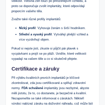
velikost. Většina žen touží po přirozenějším vzhledu, a
proto se doporučuje zvolit implantáty, které odpovídají
proporcím vašeho těla.
Zvažte také různé profily implantátů:
Nízký profil
: Vyhovuje ženám s širší hrudníkem.
Střední a vysoký profil
: Vytvářejí plnější vzhled a
více vyzdvihují objem.
Pokud si nejste jisti, zkuste si půjčit pár plavek s
vycpávkami a projít se po pláži. Uvidíte, které velikosti
vypadají na vašem těle a co si skutečně přejete.
Certifikace a záruky
Při výběru kvalitních prsních implantátů je klíčové
zkontrolovat, zda jsou certifikované a splňují zdravotní
normy.
FDA schválené
implantáty jsou nezbytné, abyste
měli jistotu, že to, co dostanete, je bezpečné a kvalitní.
Nezapomeňte se také informovat o zárukách. Někteří
výrobci nabízejí záruku na doživotní náhradu, což může být