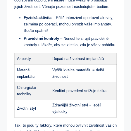
dodržování doporučení lékaře může výrazně prodloužit
jejich životnost. Věnujte pozornost následujícím bodům:
Fyzická aktivita
– Příliš intenzivní sportovní aktivity,
zejména po operaci, mohou ohrozit vaše implantáty.
Buďte opatrní!
Pravidelné kontroly
– Nenechte si ujít pravidelné
kontroly u lékaře, aby se zjistilo, zda je vše v pořádku.
Aspekty
Dopad na životnost implantátů
Materiál
Vyšší kvalita materiálu = delší
implantátu
životnost
Chirurgické
Kvalitní provedení snižuje rizika
techniky
Zdravější životní styl = lepší
Životní styl
výsledky
Tak, to jsou ty faktory, které mohou ovlivnit životnost vašich