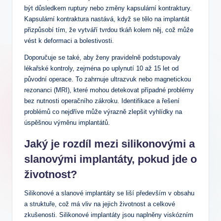
být důsledkem ruptury nebo změny kapsulární kontraktury.
Kapsulární kontraktura nastává, když se tělo na implantát
přizpůsobí tím, že vytváří tvrdou tkáň kolem něj, což může
vést k deformaci a bolestivosti.
Doporučuje se také, aby ženy pravidelně podstupovaly
lékařské kontroly, zejména po uplynutí 10 až 15 let od
původní operace. To zahrnuje ultrazvuk nebo magnetickou
rezonanci (MRI), které mohou detekovat případné problémy
bez nutnosti operačního zákroku. Identifikace a řešení
problémů co nejdříve může výrazně zlepšit vyhlídky na
úspěšnou výměnu implantátů.
Jaký je rozdíl mezi silikonovými a
slanovými implantáty, pokud jde o
životnost?
Silikonové a slanové implantáty se liší především v obsahu
a struktuře, což má vliv na jejich životnost a celkové
zkušenosti. Silikonové implantáty jsou naplněny viskózním