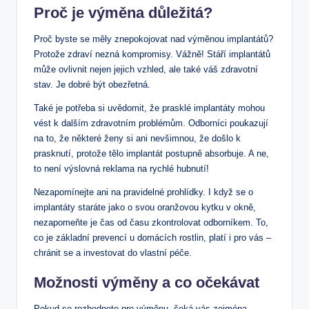
Proč je výměna důležitá?
Proč byste se měly znepokojovat nad výměnou implantátů?
Protože zdraví nezná kompromisy. Vážně! Stáří implantátů
může ovlivnit nejen jejich vzhled, ale také váš zdravotní
stav. Je dobré být obezřetná.
Také je potřeba si uvědomit, že prasklé implantáty mohou
vést k dalším zdravotním problémům. Odborníci poukazují
na to, že některé ženy si ani nevšimnou, že došlo k
prasknutí, protože tělo implantát postupně absorbuje. A ne,
to není výslovná reklama na rychlé hubnutí!
Nezapomínejte ani na pravidelné prohlídky. I když se o
implantáty staráte jako o svou oranžovou kytku v okně,
nezapomeňte je čas od času zkontrolovat odborníkem. To,
co je základní prevencí u domácích rostlin, platí i pro vás –
chránit se a investovat do vlastní péče.
Možnosti výměny a co očekávat
Pokud se rozhodnete pro výměnu, čeká vás zejména