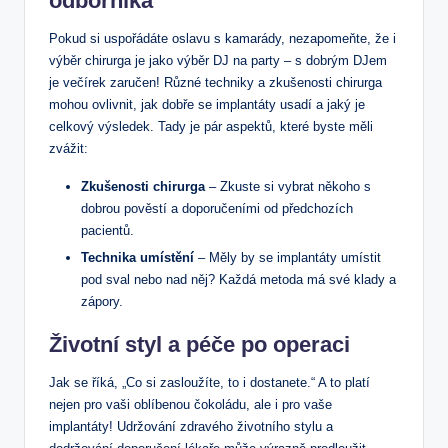
odborníka
Pokud si uspořádáte oslavu s kamarády, nezapomeňte, že i
výběr chirurga je jako výběr DJ na party – s dobrým DJem
je večírek zaručen! Různé techniky a zkušenosti chirurga
mohou ovlivnit, jak dobře se implantáty usadí a jaký je
celkový výsledek. Tady je pár aspektů, které byste měli
zvážit:
Zkušenosti chirurga
– Zkuste si vybrat někoho s
dobrou pověstí a doporučeními od předchozích
pacientů.
Technika umístění
– Měly by se implantáty umístit
pod sval nebo nad něj? Každá metoda má své klady a
zápory.
Životní styl a péče po operaci
Jak se říká, „Co si zasloužíte, to i dostanete.“ A to platí
nejen pro vaši oblíbenou čokoládu, ale i pro vaše
implantáty! Udržování zdravého životního stylu a