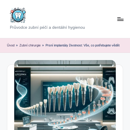
Skip
to
content
Průvodce zubní péčí a dentální hygienou
Úvod
»
Zubní chirurgie
»
Prsní implantáty životnost: Vše, co potřebujete vědět