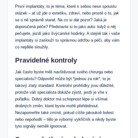
Prsní implantáty, to je téma, které s sebou nese spoustu
otázek – ať už jde o estetiku, zdraví, nebo prostě o to, jak
se o ně správně starat. Na co si dát pozor? Jaká je
doporučená péče? Představte si to jako auto: když o něj
pečujete, jezdí jako švýcarské hodinky. A stejně tak i vaše
implantáty si zaslouží tu správnou údržbu a péči, aby vám
co nejdéle sloužily.
Pravidelné kontroly
Jak často byste měli navštěvovat svého chirurga nebo
specialistu? Odpověď může být *jednou za rok*, to je
takový zlatý standard. Kontrolní prohlídky jsou důležité,
protože váš specialista dokáže zjistit, jestli je vše v
pořádku. Dobrý doktor má schopnost lépe si všímat
drobných změn, které byste mohli přehlédnout.
Nezapomeňte také zmínit, pokud cítíte jakoukoli bolest
nebo nepohodlí – tělo je výborný vykřičník a nikdy byste
tyto signály neměli ignorovat.