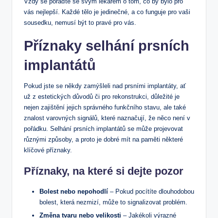
Vždy se poraďte se svým lékařem o tom, co by bylo pro
vás nejlepší. Každé tělo je jedinečné, a co funguje pro vaši
sousedku, nemusí být to pravé pro vás.
Příznaky selhání prsních
implantátů
Pokud jste se někdy zamýšleli nad prsními implantáty, ať
už z estetických důvodů či pro rekonstrukci, důležité je
nejen zajištění jejich správného funkčního stavu, ale také
znalost varovných signálů, které naznačují, že něco není v
pořádku. Selhání prsních implantátů se může projevovat
různými způsoby, a proto je dobré mít na paměti některé
klíčové příznaky.
Příznaky, na které si dejte pozor
Bolest nebo nepohodlí
– Pokud pocítíte dlouhodobou
bolest, která nezmizí, může to signalizovat problém.
Změna tvaru nebo velikosti
– Jakékoli výrazné