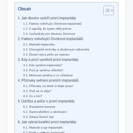
Obsah
Jak dlouho vydrží prsní implantáty
Faktory ovlivňující životnost implantátů
S signály, že byste měly jednat
Vychytávky pro dlouhou životnost
Faktory ovlivňující životnost implantátů
Materiál implantátu
Chirurgické techniky a zkušenosti odborníka
Životní styl a péče po operaci
Kdy a proč vyměnit prsní implantáty
Kdy vyměnit implantáty?
Proč je výměna důležitá?
Možnosti výměny a co očekávat
Příznaky selhání prsních implantátů
Příznaky, na které si dejte pozor
Proč se to děje?
Co s tím?
Údržba a péče o prsní implantáty
Pravidelné kontroly
Samovyšetření a sledování
Zdravý životní styl
Jak vybrat kvalitní prsní implantáty
Materiál a typ implantátů
Profil a velikost implantátů