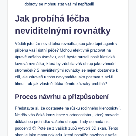
dobroty se mohou stát vašimi nepřáteli!
Jak probíhá léčba
neviditelnými rovnátky
Věděli jste, že neviditelná rovnátka jsou jako tajní agenti v
příběhu vaší ústní péče? Mohou efektivně pracovat na
úpravě vašeho úsměvu, aniž byste museli nosit klasická
kovová rovnátka, která by zdobila váš chrup jako vánoční
stromeček? S neviditelnými rovnátky se nejen dostanete k
cíli, ale zároveň u toho nevypadáte jako postava z sci-fi
filmu. Tak jak vlastně léčba těmito zázraky probíhá?
Proces návrhu a přizpůsobení
Představte si, že dostanete na růžku rodinného klenotnictví.
Nejdřív vás čeká konzultace s ortodontistou, který provede
důkladnou prohlídku vašeho chrupu. Tady se nedá nic
podcenit! 🙂 Poté se z vašich zubů vytvoří 3D skan. Tento
sken je jako mapa pokladu, která pomůže navrhnout vaše