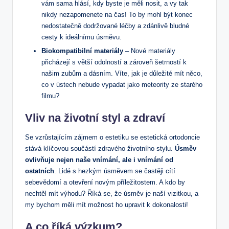
vám sama hlásí, kdy byste je měli nosit, a vy tak
nikdy nezapomenete na čas! To by mohl být konec
nedostatečně dodržované léčby a zdánlivě bludné
cesty k ideálnímu úsměvu.
Biokompatibilní materiály
– Nové materiály
přicházejí s větší odolností a zároveň šetrností k
našim zubům a dásním. Víte, jak je důležité mít něco,
co v ústech nebude vypadat jako meteority ze starého
filmu?
Vliv na životní styl a zdraví
Se vzrůstajícím zájmem o estetiku se estetická ortodoncie
stává klíčovou součástí zdravého životního stylu.
Úsměv
ovlivňuje nejen naše vnímání, ale i vnímání od
ostatních
. Lidé s hezkým úsměvem se častěji cítí
sebevědomí a otevření novým příležitostem. A kdo by
nechtěl mít výhodu? Říká se, že úsměv je naší vizitkou, a
my bychom měli mít možnost ho upravit k dokonalosti!
A co říká výzkum?