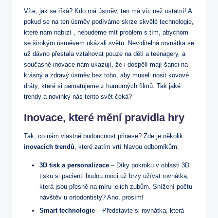
Víte, jak se říká? Kdo má úsměv, ten má víc než ostatní! A
pokud se na ten úsměv podíváme skrze skvělé technologie,
které nám nabízí , nebudeme mít problém s tím, abychom
se širokým úsměvem ukázali světu. Neviditelná rovnátka se
už dávno přestala vztahovat pouze na děti a teenagery, a
současné inovace nám ukazují, že i dospělí mají šanci na
krásný a zdravý úsměv bez toho, aby museli nosit kovové
dráty, které si pamatujeme z humorných filmů. Tak jaké
trendy a novinky nás tento svět čeká?
Inovace, které mění pravidla hry
Tak, co nám vlastně budoucnost přinese? Zde je několik
inovacích trendů
, které zatím vrtí hlavou odborníkům:
3D tisk a personalizace
– Díky pokroku v oblasti 3D
tisku si pacienti budou moci už brzy užívat rovnátka,
která jsou přesně na míru jejich zubům. Snížení počtu
návštěv u ortodontisty? Ano, prosím!
Smart technologie
– Představte si rovnátka, která