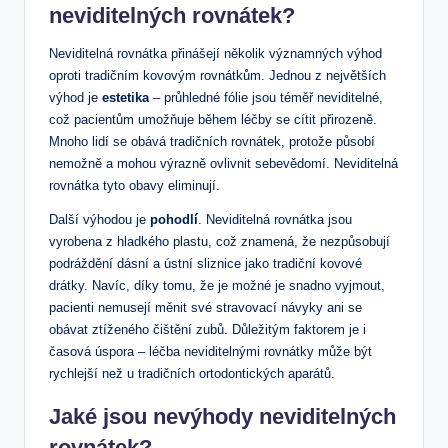
neviditelných rovnátek?
Neviditelná rovnátka přinášejí několik významných výhod
oproti tradičním kovovým rovnátkům. Jednou z největších
výhod je
estetika
– průhledné fólie jsou téměř neviditelné,
což pacientům umožňuje během léčby se cítit přirozeně.
Mnoho lidí se obává tradičních rovnátek, protože působí
nemožně a mohou výrazně ovlivnit sebevědomí. Neviditelná
rovnátka tyto obavy eliminují.
Další výhodou je
pohodlí
. Neviditelná rovnátka jsou
vyrobena z hladkého plastu, což znamená, že nezpůsobují
podráždění dásní a ústní sliznice jako tradiční kovové
drátky. Navíc, díky tomu, že je možné je snadno vyjmout,
pacienti nemusejí měnit své stravovací návyky ani se
obávat ztíženého čištění zubů. Důležitým faktorem je i
časová úspora – léčba neviditelnými rovnátky může být
rychlejší než u tradičních ortodontických aparátů.
Jaké jsou nevýhody neviditelných
rovnátek?