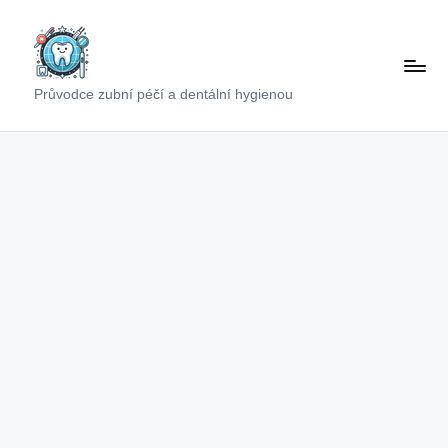
Skip
to
content
Průvodce zubní péčí a dentální hygienou