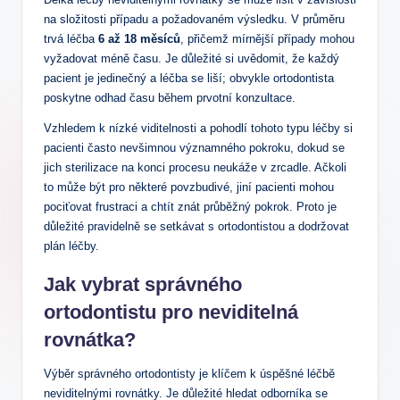
na složitosti případu a požadovaném výsledku. V průměru
trvá léčba
6 až 18 měsíců
, přičemž mírnější případy mohou
vyžadovat méně času. Je důležité si uvědomit, že každý
pacient je jedinečný a léčba se liší; obvykle ortodontista
poskytne odhad času během prvotní konzultace.
Vzhledem k nízké viditelnosti a pohodlí tohoto typu léčby si
pacienti často nevšimnou významného pokroku, dokud se
jich sterilizace na konci procesu neukáže v zrcadle. Ačkoli
to může být pro některé povzbudivé, jiní pacienti mohou
pociťovat frustraci a chtít znát průběžný pokrok. Proto je
důležité pravidelně se setkávat s ortodontistou a dodržovat
plán léčby.
Jak vybrat správného
ortodontistu pro neviditelná
rovnátka?
Výběr správného ortodontisty je klíčem k úspěšné léčbě
neviditelnými rovnátky. Je důležité hledat odborníka se