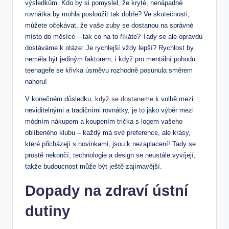
výsledkům. Kdo by si pomyslel, že kryté, nenápadné
rovnátka by mohla posloužit tak dobře? Ve skutečnosti,
můžete očekávat, že vaše zuby se dostanou na správné
místo do měsíce – tak co na to říkáte? Tady se ale opravdu
dostáváme k otáze: Je rychlejší vždy lepší? Rychlost by
neměla být jediným faktorem, i když pro mentální pohodu
teenageře se křivka úsměvu rozhodně posunula směrem
nahoru!
V konečném důsledku,
když se dostaneme
k volbě mezi
neviditelnými a tradičními rovnátky, je to jako výběr mezi
módním nákupem a koupením trička s logem vašeho
oblíbeného klubu – každý má své preference, ale krásy,
které přicházejí s novinkami, jsou k nezaplacení! Tady se
prostě nekončí; technologie a design se neustále vyvíjejí,
takže budoucnost může být ještě zajímavější.
Dopady na zdraví ústní
dutiny