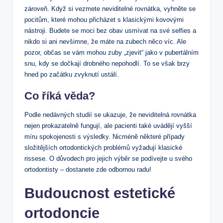
zároveň. Když si vezmete neviditelné rovnátka, vyhněte se
pocitům, které mohou přicházet s klasickými kovovými
nástroji. Budete se moci bez obav usmívat na své selfies a
nikdo si ani nevšimne, že máte na zubech něco víc. Ale
pozor, občas se vám mohou zuby „zjevit“ jako v pubertálním
snu, kdy se dočkají drobného nepohodlí. To se však brzy
hned po začátku zvyknutí ustálí.
Co říká věda?
Podle nedávných studií se ukazuje, že neviditelná rovnátka
nejen prokazatelně fungují, ale pacienti také uvádějí vyšší
míru spokojenosti s výsledky. Nicméně některé případy
složitějších ortodontických problémů vyžadují klasické
rissese. O důvodech pro jejich výběr se podívejte u svého
ortodontisty – dostanete zde odbornou radu!
Budoucnost estetické
ortodoncie