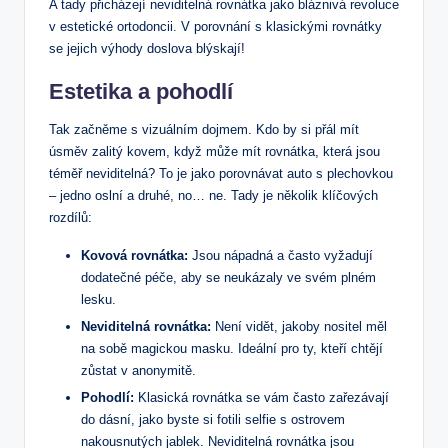
A tady přicházejí neviditelná rovnátka jako bláznivá revoluce
v estetické ortodoncii. V porovnání s klasickými rovnátky
se jejich výhody doslova blýskají!
Estetika a pohodlí
Tak začněme s vizuálním dojmem. Kdo by si přál mít
úsměv zalitý kovem, když může mít rovnátka, která jsou
téměř neviditelná? To je jako porovnávat auto s plechovkou
– jedno oslní a druhé, no… ne. Tady je několik klíčových
rozdílů:
Kovová rovnátka:
Jsou nápadná a často vyžadují
dodatečné péče, aby se neukázaly ve svém plném
lesku.
Neviditelná rovnátka:
Není vidět, jakoby nositel měl
na sobě magickou masku. Ideální pro ty, kteří chtějí
zůstat v anonymitě.
Pohodlí:
Klasická rovnátka se vám často zařezávají
do dásní, jako byste si fotili selfie s ostrovem
nakousnutých jablek. Neviditelná rovnátka jsou