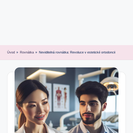
Úvod
»
Rovnátka
»
Neviditelná rovnátka: Revoluce v estetické ortodoncii