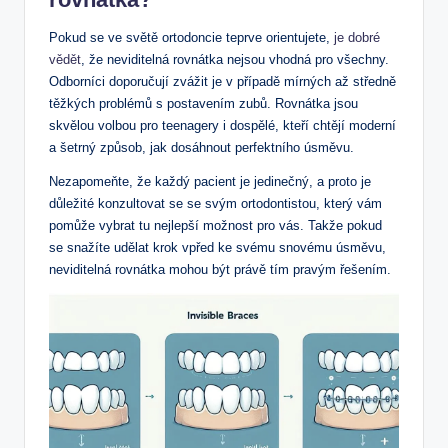
Pokud se ve světě ortodoncie teprve orientujete,
je dobré
vědět
, že neviditelná rovnátka nejsou vhodná pro všechny.
Odborníci doporučují zvážit je v případě mírných až středně
těžkých problémů s postavením zubů. Rovnátka jsou
skvělou volbou pro teenagery i dospělé, kteří chtějí moderní
a šetrný způsob, jak dosáhnout perfektního úsměvu.
Nezapomeňte, že každý pacient je jedinečný, a proto je
důležité konzultovat se se svým ortodontistou, který vám
pomůže vybrat tu nejlepší možnost pro vás. Takže pokud
se snažíte udělat krok vpřed ke svému snovému úsměvu,
neviditelná rovnátka mohou být právě tím pravým řešením.