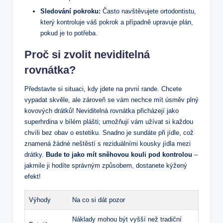
Sledování pokroku:
Často navštěvujete ortodontistu,
který kontroluje váš pokrok a případně upravuje plán,
pokud je to potřeba.
Proč si zvolit neviditelná
rovnátka?
Představte si situaci, kdy jdete na první rande. Chcete
vypadat skvěle, ale zároveň se vám nechce mít úsměv plný
kovových drátků! Neviditelná rovnátka přicházejí jako
superhrdina v bílém plášti; umožňují vám užívat si každou
chvíli bez obav o estetiku. Snadno je sundáte při jídle, což
znamená žádné neštěstí s reziduálními kousky jídla mezi
drátky.
Bude to jako mít sněhovou kouli pod kontrolou
–
jakmile ji hodíte správným způsobem, dostanete kýžený
efekt!
Výhody
Na co si dát pozor
Náklady mohou být vyšší než tradiční