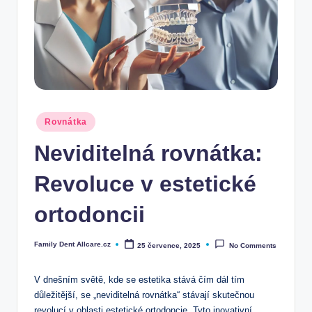
Posted
Rovnátka
in
Neviditelná rovnátka:
Revoluce v estetické
ortodoncii
Family Dent Allcare.cz
25 července, 2025
No Comments
Posted
by
V dnešním světě, kde se estetika stává čím dál tím
důležitější, se „neviditelná rovnátka“ stávají skutečnou
revolucí v oblasti estetické ortodoncie. Tyto inovativní