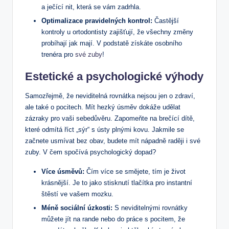
a ječící nit, která se vám zadrhla.
Optimalizace pravidelných kontrol:
Častější
kontroly u ortodontisty zajišťují, že všechny změny
probíhají jak mají. V podstatě získáte osobního
trenéra pro
své zuby
!
Estetické a psychologické výhody
Samozřejmě, že neviditelná rovnátka nejsou jen o zdraví,
ale také o pocitech. Mít hezký úsměv dokáže udělat
zázraky pro vaši sebedůvěru. Zapomeňte na brečící dítě,
které odmítá říct „sýr“ s ústy plnými kovu. Jakmile se
začnete usmívat bez obav, budete mít nápadně raději i své
zuby. V čem spočívá psychologický dopad?
Více úsměvů:
Čím více se smějete, tím je život
krásnější. Je to jako stisknutí tlačítka pro instantní
štěstí ve vašem mozku.
Méně sociální úzkosti:
S neviditelnými rovnátky
můžete jít na rande nebo do práce s pocitem, že