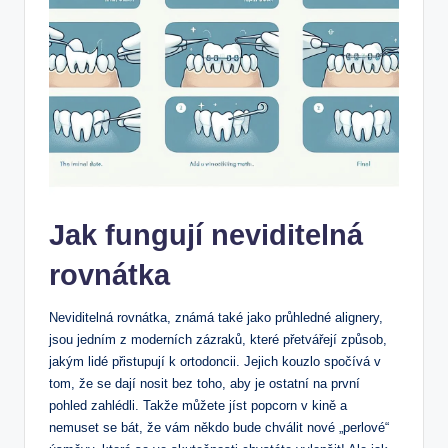
Jak fungují neviditelná
rovnátka
Neviditelná rovnátka, známá také jako průhledné alignery,
jsou jedním z moderních zázraků, které přetvářejí způsob,
jakým lidé přistupují k ortodoncii. Jejich kouzlo spočívá v
tom, že se dají nosit bez toho, aby je ostatní na první
pohled zahlédli. Takže můžete jíst popcorn v kině a
nemuset se bát, že vám někdo bude chválit nové „perlové“