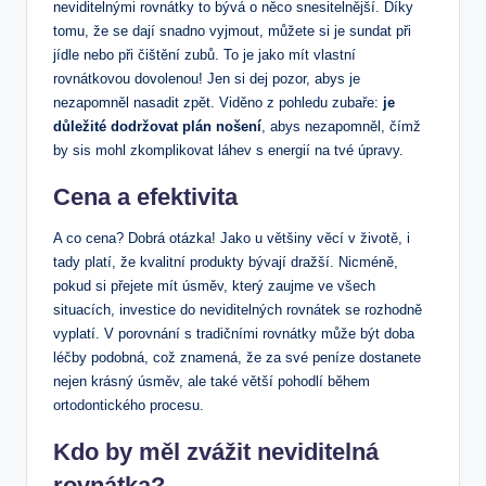
neviditelnými rovnátky to bývá o něco snesitelnější. Díky
tomu, že se dají snadno vyjmout, můžete si je sundat při
jídle nebo při čištění zubů. To je jako mít vlastní
rovnátkovou dovolenou! Jen si dej pozor, abys je
nezapomněl nasadit zpět. Viděno z pohledu zubaře:
je
důležité dodržovat plán nošení
, abys nezapomněl, čímž
by sis mohl zkomplikovat láhev s energií na tvé úpravy.
Cena a efektivita
A co cena? Dobrá otázka! Jako u většiny věcí v životě, i
tady platí, že kvalitní produkty bývají dražší. Nicméně,
pokud si přejete mít úsměv, který zaujme ve všech
situacích, investice do neviditelných rovnátek se rozhodně
vyplatí. V porovnání s tradičními rovnátky může být doba
léčby podobná, což znamená, že za své peníze dostanete
nejen krásný úsměv, ale také větší pohodlí během
ortodontického procesu.
Kdo by měl zvážit neviditelná
rovnátka?