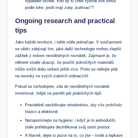
vypadáte skvěle. Kdo by si chtěl vybírat své slova
podle toho, jestli mají zuby „kultivaci“?
Ongoing research and practical
tips
Jako každá revoluce, i tahle stále pokračuje. V současnosti
se vědci zabývají tím, jaké další technologie mohou zlepšit
zážitek z nošení neviditelných rovnátek. Zajímavé je, že
některé studie ukazují, že použití pokročilých materiálů
může snížit dobu nošení ještě více. Proto se nebojte ptát
na novinky ve svých zubních ordinacích!
Pokud se rozhodujete, zda do neviditelných rovnátek
investovat, mějte na paměti pár praktických tipů:
Pravidelně navštěvujte ortodontistu,
aby vše probíhalo
hladce
a efektivně.
Nezapomínejte na hygienu: i když je to jednodušší,
stále potřebujete dezinfikovat svůj ústní prostor.
A hlavně, dejte si pozor na to, co jíte – tvrdé a lepkavé