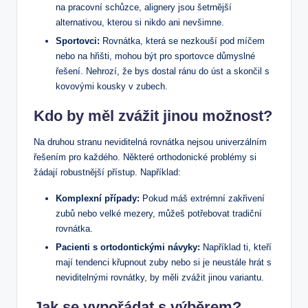
na pracovní schůzce, alignery jsou šetrnější
alternativou, kterou si nikdo ani nevšimne.
Sportovci:
Rovnátka, která se nezkouší pod míčem
nebo na hřišti, mohou být pro sportovce důmyslné
řešení. Nehrozí, že bys dostal ránu do úst a skončil s
kovovými kousky v zubech.
Kdo by měl zvážit jinou možnost?
Na druhou stranu neviditelná rovnátka nejsou univerzálním
řešením pro každého. Některé orthodonické problémy si
žádají robustnější přístup. Například:
Komplexní případy:
Pokud máš extrémní zakřivení
zubů nebo velké mezery, můžeš potřebovat tradiční
rovnátka.
Pacienti s ortodontickými návyky:
Například ti, kteří
mají tendenci křupnout zuby nebo si je neustále hrát s
neviditelnými rovnátky, by měli zvážit jinou variantu.
Jak se vypořádat s výběrem?