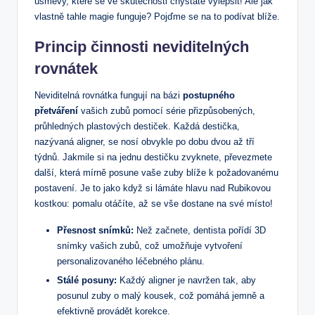
úsměvy, které se ve skutečnosti chystáte vylepšit! Ale jak
vlastně tahle magie funguje? Pojďme se na to podívat blíže.
Princip činnosti neviditelných
rovnátek
Neviditelná rovnátka fungují na bázi
postupného
přetváření
vašich zubů pomocí série přizpůsobených,
průhledných plastových destiček. Každá destička,
nazývaná aligner, se nosí obvykle po dobu dvou až tří
týdnů. Jakmile si na jednu destičku zvyknete, převezmete
další, která mírně posune vaše zuby blíže k požadovanému
postavení. Je to jako když si lámáte hlavu nad Rubikovou
kostkou: pomalu otáčíte, až se vše dostane na své místo!
Přesnost snímků:
Než začnete, dentista pořídí 3D
snímky vašich zubů, což umožňuje vytvoření
personalizovaného léčebného plánu.
Stálé posuny:
Každý aligner je navržen tak, aby
posunul zuby o malý kousek, což pomáhá jemně a
efektivně provádět korekce.