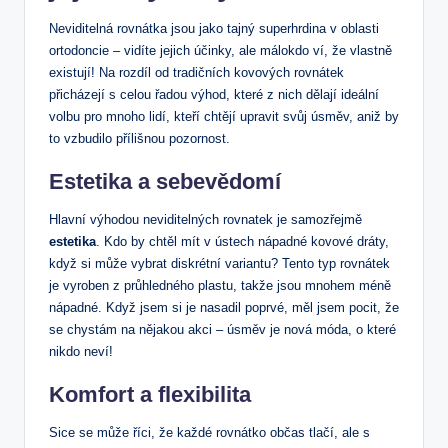
Neviditelná rovnátka jsou jako tajný superhrdina v oblasti
ortodoncie – vidíte jejich účinky, ale málokdo ví, že vlastně
existují! Na rozdíl od tradičních kovových rovnátek
přicházejí s celou řadou výhod, které z nich dělají ideální
volbu pro mnoho lidí, kteří chtějí upravit svůj úsměv, aniž by
to vzbudilo přílišnou pozornost.
Estetika a sebevědomí
Hlavní výhodou neviditelných rovnatek je samozřejmě
estetika
. Kdo by chtěl mít v ústech nápadné kovové dráty,
když si může vybrat diskrétní variantu? Tento typ rovnátek
je vyroben z průhledného plastu, takže jsou mnohem méně
nápadné. Když jsem si je nasadil poprvé, měl jsem pocit, že
se chystám na nějakou akci – úsměv je nová móda, o které
nikdo neví!
Komfort a flexibilita
Sice se může říci, že každé rovnátko občas tlačí, ale s