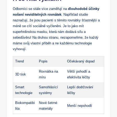
Odborníci se stále více zaměřují na
dlouhodobé účinky
nošení neviditelných rovnátek
. Například studie
naznačují, že jsou pacienti s těmito rovnátky šťastnější a
méně se cítí sociálně vyčleněni. Je to jako mít
superhrdinskou masku, která nám dodává sílu a
sebedůvěru! Na druhou stranu, nezapomeňme, že každý
máme svůj vlastní příběh a ne každému technologie
vyhovují.
Trend
Popis
Očekávaný dopad
Rovnátka na
Větší pohodlí a
3D tisk
míru
efektivita léčby
Smart
Samohlásící
Lepší dodržování
technologie
systémy
léčby
Biokompatibi
Nové šetrné
Menší nepohodlí
lita
materiály