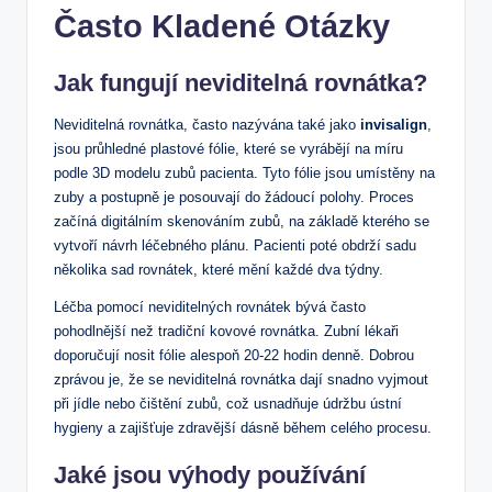
Často Kladené Otázky
Jak fungují neviditelná rovnátka?
Neviditelná rovnátka, často nazývána také jako
invisalign
,
jsou průhledné plastové fólie, které se vyrábějí na míru
podle 3D modelu zubů pacienta. Tyto fólie jsou umístěny na
zuby a postupně je posouvají do žádoucí polohy. Proces
začíná digitálním skenováním zubů, na základě kterého se
vytvoří návrh léčebného plánu. Pacienti poté obdrží sadu
několika sad rovnátek, které mění každé dva týdny.
Léčba pomocí neviditelných rovnátek bývá často
pohodlnější než tradiční kovové rovnátka. Zubní lékaři
doporučují nosit fólie alespoň 20-22 hodin denně. Dobrou
zprávou je, že se neviditelná rovnátka dají snadno vyjmout
při jídle nebo čištění zubů, což usnadňuje údržbu ústní
hygieny a zajišťuje zdravější dásně během celého procesu.
Jaké jsou výhody používání