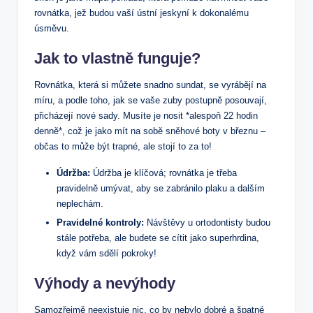
rovnátka, jež budou vaší ústní jeskyní k dokonalému
úsměvu.
Jak to vlastně funguje?
Rovnátka, která si můžete snadno sundat, se vyrábějí na
míru, a podle toho, jak se vaše zuby postupně posouvají,
přicházejí nové sady. Musíte je nosit *alespoň 22 hodin
denně*, což je jako mít na sobě sněhové boty v březnu –
občas to může být trapné, ale stojí to za to!
Údržba:
Údržba je klíčová; rovnátka je třeba
pravidelně umývat, aby se zabránilo plaku a dalším
neplechám.
Pravidelné kontroly:
Návštěvy u ortodontisty budou
stále potřeba, ale budete se cítit jako superhrdina,
když vám sdělí pokroky!
Výhody a nevýhody
Samozřejmě neexistuje nic, co by nebylo dobré a špatné