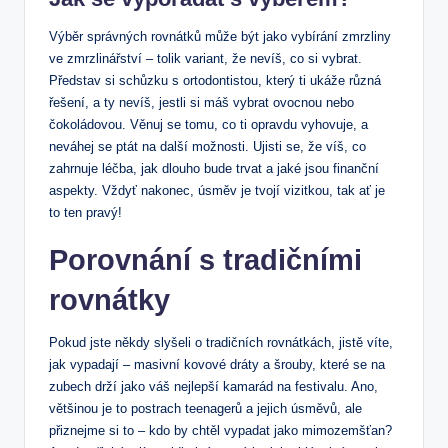
Výběr správných rovnátků může být jako vybírání zmrzliny
ve zmrzlinářství – tolik variant, že nevíš, co si vybrat.
Představ si schůzku s ortodontistou, který ti ukáže různá
řešení, a ty nevíš, jestli si máš vybrat ovocnou nebo
čokoládovou. Věnuj se tomu, co ti opravdu vyhovuje, a
neváhej se ptát na další možnosti. Ujisti se, že víš, co
zahrnuje léčba, jak dlouho bude trvat a jaké jsou finanční
aspekty. Vždyť nakonec, úsměv je tvojí vizitkou, tak ať je
to ten pravý!
Porovnání s tradičními
rovnátky
Pokud jste někdy slyšeli o tradičních rovnátkách, jistě víte,
jak vypadají – masivní kovové dráty a šrouby, které se na
zubech drží jako váš nejlepší kamarád na festivalu. Ano,
většinou je to postrach teenagerů a jejich úsměvů, ale
přiznejme si to – kdo by chtěl vypadat jako mimozemšťan?