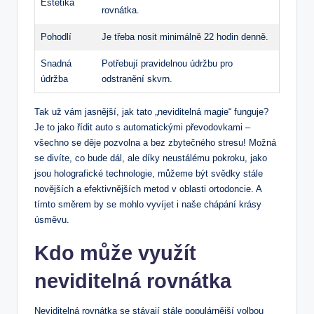
Estetika
rovnátka.
Pohodlí
Je třeba nosit minimálně 22 hodin denně.
Snadná
Potřebují pravidelnou údržbu pro
údržba
odstranění skvrn.
Tak už vám jasnější, jak tato „neviditelná magie“ funguje?
Je to jako řídit auto s automatickými převodovkami –
všechno se děje pozvolna a bez zbytečného stresu! Možná
se divíte, co bude dál, ale díky neustálému pokroku, jako
jsou holografické technologie, můžeme být svědky stále
novějších a efektivnějších metod v oblasti ortodoncie. A
tímto směrem by se mohlo vyvíjet i naše chápání krásy
úsměvu.
Kdo může využít
neviditelná rovnátka
Neviditelná rovnátka se stávají stále populárnější volbou