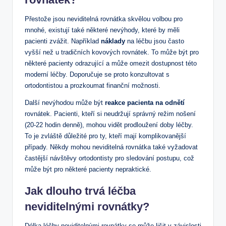
Přestože jsou neviditelná rovnátka skvělou volbou pro
mnohé, existují také některé nevýhody, které by měli
pacienti zvážit. Například
náklady
na léčbu jsou často
vyšší než u tradičních kovových rovnátek. To může být pro
některé pacienty odrazující a může omezit dostupnost této
moderní léčby. Doporučuje se proto konzultovat s
ortodontistou a prozkoumat finanční možnosti.
Další nevýhodou může být
reakce pacienta na odnětí
rovnátek. Pacienti, kteří si neudržují správný režim nošení
(20-22 hodin denně), mohou vidět prodloužení doby léčby.
To je zvláště důležité pro ty, kteří mají komplikovanější
případy. Někdy mohou neviditelná rovnátka také vyžadovat
častější návštěvy ortodontisty pro sledování postupu, což
může být pro některé pacienty nepraktické.
Jak dlouho trvá léčba
neviditelnými rovnátky?
Délka léčby neviditelnými rovnátky se může lišit v závislosti