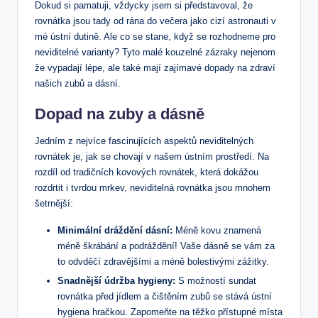
Dokud si pamatuji, vždycky jsem si představoval, že
rovnátka jsou tady od rána do večera jako cizí astronauti v
mé ústní dutině. Ale co se stane, když se rozhodneme pro
neviditelné varianty? Tyto malé kouzelné zázraky nejenom
že vypadají lépe, ale také mají zajímavé dopady na zdraví
našich zubů a dásní.
Dopad na zuby a dásně
Jedním z nejvíce fascinujících aspektů neviditelných
rovnátek je, jak se chovají v našem ústním prostředí. Na
rozdíl od tradičních kovových rovnátek, která dokážou
rozdrtit i tvrdou mrkev, neviditelná rovnátka jsou mnohem
šetrnější:
Minimální dráždění dásní:
Méně kovu znamená
méně škrábání a podráždění! Vaše dásně se vám za
to odvděčí zdravějšími a méně bolestivými zážitky.
Snadnější údržba hygieny:
S možností sundat
rovnátka před jídlem a čištěním zubů se stává ústní
hygiena hračkou. Zapomeňte na těžko přístupné místa