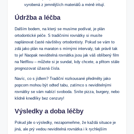
vyrobená z jemnějších materiálů a méně iritují.
Údržba a léčba
Dalším bodem, na který se musíme podívat, je plán
ortodontické péče. S tradičními rovnátky si musíte
naplánovat časté návštěvy ortodontisty. Pokud se vám to
zdá jako plán na maraton s mírnými intervaly, tak právě tak
to je! Naopak neviditelná rovnátka jsou jak váš oblíbený film
na Netflixu – můžete si je sundat, kdy chcete, a přitom stále
prognozovat úžasná čísla.
Navíc, co s jídlem? Tradiční rozkousané předměty jako
popcorn mohou být odteď tabu, zatímco s neviditelnými
rovnátky se vám nabízí svoboda. Sníte pizza, burgery, nebo
klidně knedlíky bez cenzury!
Výsledky a doba léčby
Pokud jde o výsledky, nezapomeňme, že každá situace je
jiná, ale prý vedou neviditelná rovnátka i k rychlejším