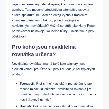
nejen pro teenagery, ale i dospělé, kteří touží po krásném
úsměvu. Tato moderní ortodontická alternativa oslovila
široké spektrum lidí, kteří se chtějí vyhnout tradičním
kovovým rovnatkům. Tak co, pokud uvažuješ o
neviditelných rovnátkách? Možná se cítíš jako Harry Potter
při získávání nejnovější kouzelné hůlky – iniciativní a plný
očekávání.
Pro koho jsou neviditelná
rovnátka určena?
Neviditelná rovnátka, známá také jako alignery, jsou
skvělou volbou pro různé skupiny lidí. Zde je pár typických
příkladů:
Teenageři:
Říct si “ne” klasickým rovnátkům je pro
mnohé mladé lidi důležité. Neviditelná rovnátka jim
umožňují projít ortodontickou léčbou bez pocitu, že by
nosili „kovový úsměv“.
Dospělí:
Pokud se nechceš cítit jako vařič na jalovci