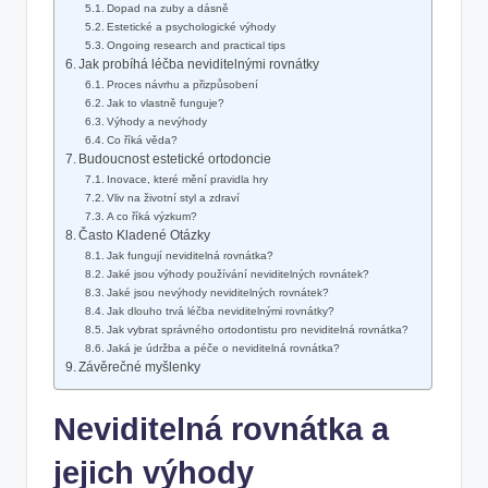
Dopad na zuby a dásně
Estetické a psychologické výhody
Ongoing research and practical tips
Jak probíhá léčba neviditelnými rovnátky
Proces návrhu a přizpůsobení
Jak to vlastně funguje?
Výhody a nevýhody
Co říká věda?
Budoucnost estetické ortodoncie
Inovace, které mění pravidla hry
Vliv na životní styl a zdraví
A co říká výzkum?
Často Kladené Otázky
Jak fungují neviditelná rovnátka?
Jaké jsou výhody používání neviditelných rovnátek?
Jaké jsou nevýhody neviditelných rovnátek?
Jak dlouho trvá léčba neviditelnými rovnátky?
Jak vybrat správného ortodontistu pro neviditelná rovnátka?
Jaká je údržba a péče o neviditelná rovnátka?
Závěrečné myšlenky
Neviditelná rovnátka a
jejich výhody