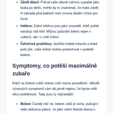
Zánět dásní:
Pokud vaše dásně začnou vypadat jako
louka po dešti, mohlo by to znamenat, že máte zánět.
A zahrada plná bakterií není zrovna ideální místo pro
život.
Infekce:
Zubní infekce jsou jako sousedé, kteří pořád
narušují váš klid. Můžou způsobit bolest nejen v
zubech, ale i v celé čelisti.
Čelisťové problémy:
Jestliže hodně mluvíte a hned
poté jíte, vaše čelisti mohou protestovat v podobě
bolesti.
Symptomy, co potěší maximálně
zubaře
Když se bolesti zubů stanou vaší novou posedlostí, několik
výrazných symptomů vám dá jasně najevo, že byste měli
něco podniknout. Tady jsou ty nejčastější:
Bolest:
Častěji než ne, bolest zubů je ostrá, pulzující
nebo dokonce pálivá. Je jako velmi hlasité drama v