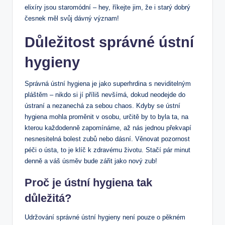
elixíry jsou staromódní – hey, říkejte jim, že i starý dobrý
česnek měl svůj dávný význam!
Důležitost správné ústní
hygieny
Správná ústní hygiena je jako superhrdina s neviditelným
pláštěm – nikdo si jí příliš nevšímá, dokud neodejde do
ústraní a nezanechá za sebou chaos. Kdyby se ústní
hygiena mohla proměnit v osobu, určitě by to byla ta, na
kterou každodenně zapomínáme, až nás jednou překvapí
nesnesitelná bolest zubů nebo dásní. Věnovat pozornost
péči o ústa, to je klíč k zdravému životu. Stačí pár minut
denně a váš úsměv bude zářit jako nový zub!
Proč je ústní hygiena tak
důležitá?
Udržování správné ústní hygieny není pouze o pěkném