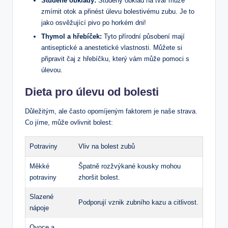
Studené obklady:
Studený obklad na tvář může
zmírnit otok a přinést úlevu bolestivému zubu. Je to
jako osvěžující pivo po horkém dni!
Thymol a hřebíček:
Tyto přírodní působení mají
antiseptické a anestetické vlastnosti. Můžete si
připravit čaj z hřebíčku, který vám může pomoci s
úlevou.
Dieta pro úlevu od bolesti
Důležitým, ale často opomíjeným faktorem je naše strava.
Co jíme, může ovlivnit bolest:
Potraviny
Vliv na bolest zubů
Měkké
Špatně rozžvýkané kousky mohou
potraviny
zhoršit bolest.
Slazené
Podporují vznik zubního kazu a citlivost.
nápoje
Ovoce a