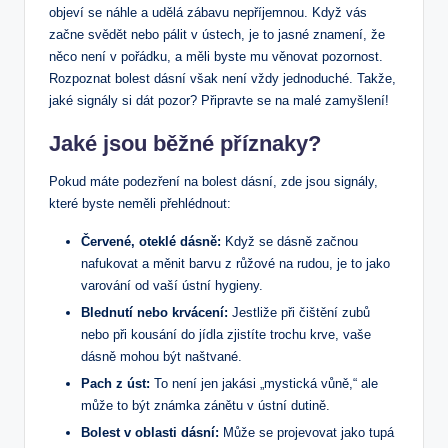
objeví se náhle a udělá zábavu nepříjemnou. Když vás
začne svědět nebo pálit v ústech, je to jasné znamení, že
něco není v pořádku, a měli byste mu věnovat pozornost.
Rozpoznat bolest dásní však není vždy jednoduché. Takže,
jaké signály si dát pozor? Připravte se na malé zamyšlení!
Jaké jsou běžné příznaky?
Pokud máte podezření na bolest dásní, zde jsou signály,
které byste neměli přehlédnout:
Červené, oteklé dásně:
Když se dásně začnou
nafukovat a měnit barvu z růžové na rudou, je to jako
varování od vaší ústní hygieny.
Blednutí nebo krvácení:
Jestliže při čištění zubů
nebo při kousání do jídla zjistíte trochu krve, vaše
dásně mohou být naštvané.
Pach z úst:
To není jen jakási „mystická vůně,“ ale
může to být známka zánětu v ústní dutině.
Bolest v oblasti dásní:
Může se projevovat jako tupá