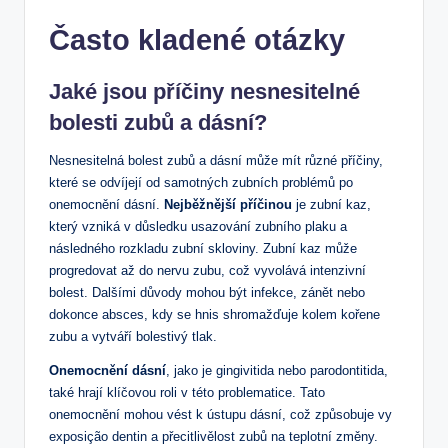
Často kladené otázky
Jaké jsou příčiny nesnesitelné
bolesti zubů a dásní?
Nesnesitelná bolest zubů a dásní může mít různé příčiny,
které se odvíjejí od samotných zubních problémů po
onemocnění dásní.
Nejběžnější příčinou
je zubní kaz,
který vzniká v důsledku usazování zubního plaku a
následného rozkladu zubní skloviny. Zubní kaz může
progredovat až do nervu zubu, což vyvolává intenzivní
bolest. Dalšími důvody mohou být infekce, zánět nebo
dokonce absces, kdy se hnis shromažďuje kolem kořene
zubu a vytváří bolestivý tlak.
Onemocnění dásní
, jako je gingivitida nebo parodontitida,
také hrají klíčovou roli v této problematice. Tato
onemocnění mohou vést k ústupu dásní, což způsobuje vy
exposição dentin a přecitlivělost zubů na teplotní změny.