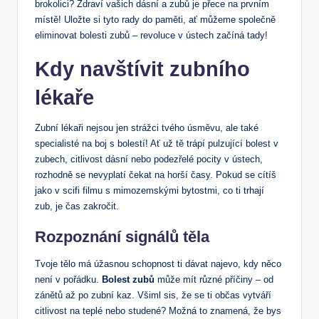
brokolici? Zdraví vašich dásní a zubů je přece na prvním
místě! Uložte si tyto rady do paměti, ať můžeme společně
eliminovat bolesti zubů – revoluce v ústech začíná tady!
Kdy navštívit zubního
lékaře
Zubní lékaři nejsou jen strážci tvého úsměvu, ale také
specialisté na boj s bolestí! Ať už tě trápí pulzující bolest v
zubech, citlivost dásní nebo podezřelé pocity v ústech,
rozhodně se nevyplatí čekat na horší časy. Pokud se cítíš
jako v scifi filmu s mimozemskými bytostmi, co ti trhají
zub, je čas zakročit.
Rozpoznání signálů těla
Tvoje tělo má úžasnou schopnost ti dávat najevo, kdy něco
není v pořádku.
Bolest zubů
může mít různé příčiny – od
zánětů až po zubní kaz. Všiml sis, že se ti občas vytváří
citlivost na teplé nebo studené? Možná to znamená, že bys