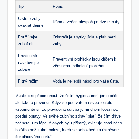
Tip
Popis
Čistěte zuby
Ráno a večer, alespoň po dvě minuty.
dvakrát denně
Používejte
Odstraňuje zbytky jídla a plak mezi
zubní nit
zuby.
Pravidelně
Preventivní prohlídky jsou klíčem k
navštěvujte
včasnému odhalení problémů.
zubaře
Pitný režim
Voda je nejlepší nápoj pro vaše ústa.
Musíme si připomenout, že ústní hygiena není jen o péči,
ale také o prevenci. Když se podíváte na svou toaletu,
vzpomeňte si, že pravidelná údržba je mnohem lepší než
pozdní opravy. Ve světě zubního zdraví platí, že čím dříve
začnete, tím lépe! A abych byl upřímný, existuje snad něco
horšího než zubní bolest, která se schovává za úsměvem
čokoládového dortu?