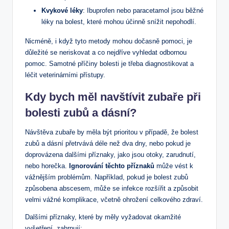
Kvykové léky
: Ibuprofen nebo paracetamol jsou běžné
léky na bolest, které mohou účinně snížit nepohodlí.
Nicméně, i když tyto metody mohou dočasně pomoci, je
důležité se neriskovat a co nejdříve vyhledat odbornou
pomoc. Samotné příčiny bolesti je třeba diagnostikovat a
léčit veterinárními přístupy.
Kdy bych měl navštívit zubaře při
bolesti zubů a dásní?
Návštěva zubaře by měla být prioritou v případě, že bolest
zubů a dásní přetrvává déle než dva dny, nebo pokud je
doprovázena dalšími příznaky, jako jsou otoky, zarudnutí,
nebo horečka.
Ignorování těchto příznaků
může vést k
vážnějším problémům. Například, pokud je bolest zubů
způsobena abscesem, může se infekce rozšířit a způsobit
velmi vážné komplikace, včetně ohrožení celkového zdraví.
Dalšími příznaky, které by měly vyžadovat okamžité
vyšetření, zahrnují: