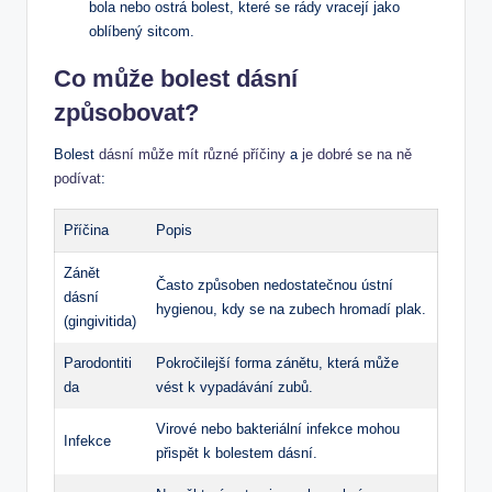
bola nebo ostrá bolest, které se rády vracejí jako
oblíbený sitcom.
Co může bolest dásní
způsobovat?
Bolest
dásní může mít různé příčiny
a
je dobré se na ně
podívat
:
Příčina
Popis
Zánět
Často způsoben nedostatečnou ústní
dásní
hygienou, kdy se na zubech hromadí plak.
(gingivitida)
Parodontiti
Pokročilejší forma zánětu, která může
da
vést k vypadávání zubů.
Virové nebo bakteriální infekce mohou
Infekce
přispět k bolestem dásní.