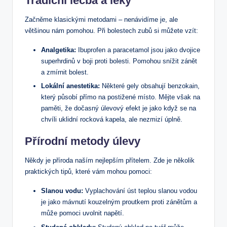
Tradiční léčba a léky
Začněme klasickými metodami – nenávidíme je, ale
většinou nám pomohou. Při bolestech zubů si můžete vzít:
Analgetika:
Ibuprofen a paracetamol jsou jako dvojice
superhrdinů v boji proti bolesti. Pomohou snížit zánět
a zmírnit bolest.
Lokální anestetika:
Některé gely obsahují benzokain,
který působí přímo na postižené místo. Mějte však na
paměti, že dočasný úlevový efekt je jako když se na
chvíli uklidní rocková kapela, ale nezmizí úplně.
Přírodní metody úlevy
Někdy je příroda naším nejlepším přítelem. Zde je několik
praktických tipů, které vám mohou pomoci:
Slanou vodu:
Vyplachování úst teplou slanou vodou
je jako mávnutí kouzelným proutkem proti zánětům a
může pomoci uvolnit napětí.