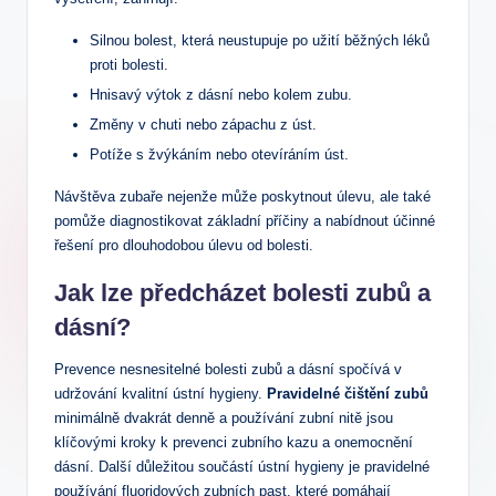
Silnou bolest, která neustupuje po užití běžných léků
proti bolesti.
Hnisavý výtok z dásní nebo kolem zubu.
Změny v chuti nebo zápachu z úst.
Potíže s žvýkáním nebo otevíráním úst.
Návštěva zubaře nejenže může poskytnout úlevu, ale také
pomůže diagnostikovat základní příčiny a nabídnout účinné
řešení pro dlouhodobou úlevu od bolesti.
Jak lze předcházet bolesti zubů a
dásní?
Prevence nesnesitelné bolesti zubů a dásní spočívá v
udržování kvalitní ústní hygieny.
Pravidelné čištění zubů
minimálně dvakrát denně a používání zubní nitě jsou
klíčovými kroky k prevenci zubního kazu a onemocnění
dásní. Další důležitou součástí ústní hygieny je pravidelné
používání fluoridových zubních past, které pomáhají