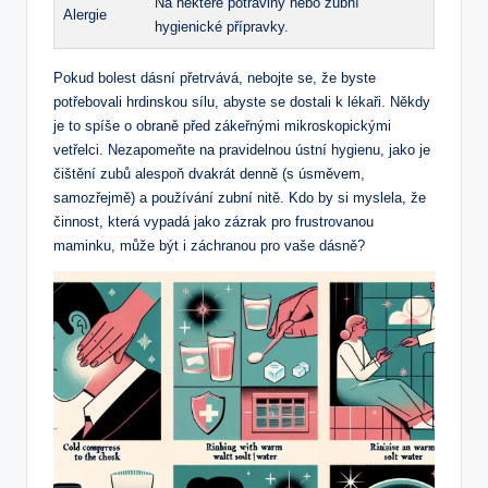
Na některé potraviny nebo zubní
Alergie
hygienické přípravky.
Pokud bolest dásní přetrvává, nebojte se, že byste
potřebovali hrdinskou sílu, abyste se dostali k lékaři. Někdy
je to spíše o obraně před zákeřnými mikroskopickými
vetřelci. Nezapomeňte na pravidelnou ústní hygienu, jako je
čištění zubů alespoň dvakrát denně (s úsměvem,
samozřejmě) a používání zubní nitě. Kdo by si myslela, že
činnost, která vypadá jako zázrak pro frustrovanou
maminku, může být i záchranou pro vaše dásně?