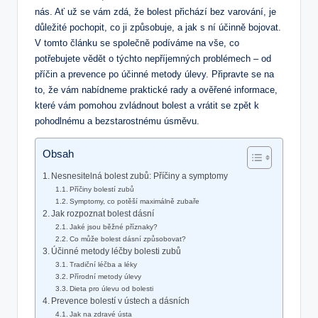
nás. Ať už se vám zdá, že bolest přichází bez varování, je
důležité pochopit, co ji způsobuje, a jak s ní účinně bojovat.
V tomto článku se společně podíváme na vše, co
potřebujete vědět o týchto nepříjemných problémech – od
příčin a prevence po účinné metody úlevy. Připravte se na
to, že vám nabídneme praktické rady a ověřené informace,
které vám pomohou zvládnout bolest a vrátit se zpět k
pohodlnému a bezstarostnému úsměvu.
Obsah
Nesnesitelná bolest zubů: Příčiny a symptomy
Příčiny bolestí zubů
Symptomy, co potěší maximálně zubaře
Jak rozpoznat bolest dásní
Jaké jsou běžné příznaky?
Co může bolest dásní způsobovat?
Účinné metody léčby bolesti zubů
Tradiční léčba a léky
Přírodní metody úlevy
Dieta pro úlevu od bolesti
Prevence bolestí v ústech a dásních
Jak na zdravé ústa