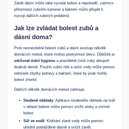
Zánět dásní může také vyvolat bolest a nepohodlí, zatímco
přítomnost zubního kamene a bakterií může přispět k
rozvoji dalších zubních problémů.
Jak lze zvládat bolest zubů a
dásní doma?
Proti nesnesitelné bolesti zubů a dásní existuje několik
domácích metod, které mohou poskytnout úlevu. Důležité je
udržovat ústní hygienu
a pravidelně čistit zuby alespoň
dvakrát denně. Použití zubní nitě a ústní vody může pomoci
odstranit zbytky potravy a bakterií, které by jinak mohly
bolest zhoršit.
Dalších několik domácích metod zahrnuje:
Studené obklady
: Aplikace studeného obkladu na tvář
v oblasti bolesti může pomoci snížit otoky a zmírnit
bolest.
Sůl ve vodě
: Kloktání slané vody může pomoci
uklidnit podrážděné dásně a snížit zánět.