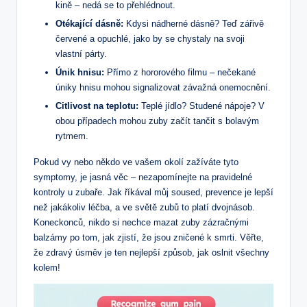
kině – nedá se to přehlédnout.
Otékající dásně:
Kdysi nádherné dásně? Teď zářivě
červené a opuchlé, jako by se chystaly na svoji
vlastní párty.
Únik hnisu:
Přímo z hororového filmu – nečekané
úniky hnisu mohou signalizovat závažná onemocnění.
Citlivost na teplotu:
Teplé jídlo? Studené nápoje? V
obou případech mohou zuby začít tančit s bolavým
rytmem.
Pokud vy nebo někdo ve vašem okolí zažíváte tyto
symptomy, je jasná věc – nezapomínejte na pravidelné
kontroly u zubaře. Jak říkával můj soused, prevence je lepší
než jakákoliv léčba, a ve světě zubů to platí dvojnásob.
Koneckonců, nikdo si nechce mazat zuby zázračnými
balzámy po tom, jak zjistí, že jsou zničené k smrti. Věřte,
že zdravý úsměv je ten nejlepší způsob, jak oslnit všechny
kolem!