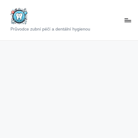
Skip
to
content
Průvodce zubní péčí a dentální hygienou