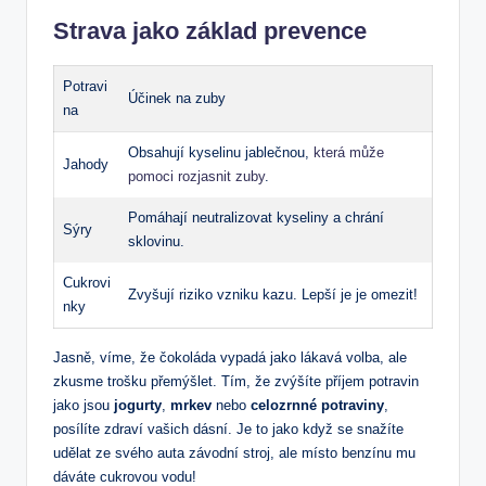
Strava jako základ prevence
Potravi
Účinek na zuby
na
Obsahují kyselinu jablečnou,
která může
Jahody
pomoci rozjasnit zuby
.
Pomáhají neutralizovat kyseliny a chrání
Sýry
sklovinu.
Cukrovi
Zvyšují riziko vzniku kazu. Lepší je je omezit!
nky
Jasně, víme, že čokoláda vypadá jako lákavá volba, ale
zkusme trošku přemýšlet. Tím, že zvýšíte příjem potravin
jako jsou
jogurty
,
mrkev
nebo
celozrnné potraviny
,
posílíte zdraví vašich dásní. Je to jako když se snažíte
udělat ze svého auta závodní stroj, ale místo benzínu mu
dáváte cukrovou vodu!