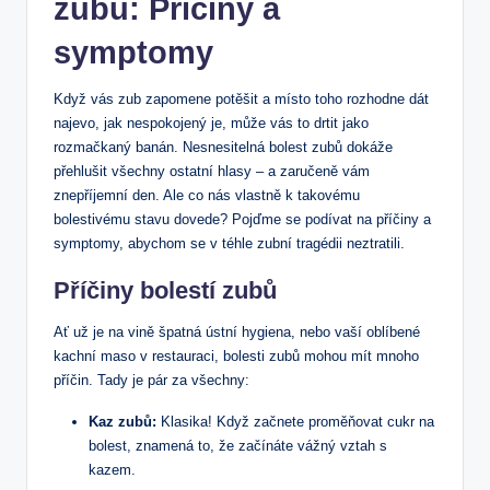
zubů: Příčiny a
symptomy
Když vás zub zapomene potěšit a místo toho rozhodne dát
najevo, jak nespokojený je, může vás to drtit jako
rozmačkaný banán. Nesnesitelná bolest zubů dokáže
přehlušit všechny ostatní hlasy – a zaručeně vám
znepříjemní den. Ale co nás vlastně k takovému
bolestivému stavu dovede? Pojďme se podívat na příčiny a
symptomy, abychom se v téhle zubní tragédii neztratili.
Příčiny bolestí zubů
Ať už je na vině špatná ústní hygiena, nebo vaší oblíbené
kachní maso v restauraci, bolesti zubů mohou mít mnoho
příčin. Tady je pár za všechny:
Kaz zubů:
Klasika! Když začnete proměňovat cukr na
bolest, znamená to, že začínáte vážný vztah s
kazem.