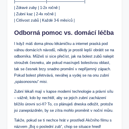
|————————-|——————————|
| Zdravé zuby | 1-2x ročně |
| Zubní kaz | 2-4x ročně |
| Citlivost zubů | Každé 3-6 měsíců |
Odborná pomoc vs. domácí léčba
I když máš doma plnou lékárničku a internet praská pod
váhou domácích návodů, někdy je prostě lepší obrátit se na
odborníka. Můžeš si sice přečíst, jak na bolest zubů nalepit
stroužek česneku, ale pokud masíruješ bolestivou oblast,
tak se česnek brzy snadno promění v nepříjemný zápach.
Pokud bolest přetrvává, neváhej a vydej se na onu zubní
„spásonosnou“ misi.
Zubní lékaři mají v kapse moderní technologie a právní sílu
– vážně, kdo by nechtěl, aby se jejich zubní zacházení
blížilo úrovni sci-fi? To, co plánuješ dneska odložit, protože
jsi zaneprázdněn, by se zítra mohlo proměnit v noční můru.
Takže, pokud se ti nechce hrát v prostředí Akčního filmu s
názvem „Boj o poslední zub“, chop se situace hned!