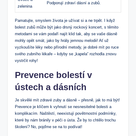
Podporují zdraví dásní a zubů.
zelenina
Pamatujte, smyslem života je užívat si a ne trpět. I když
bolest zubů může být jako drsný rockový koncert, s těmito
metodami se vám podaří najít klid tak, aby se vaše dásně
mohly opět smát, jako by hrály jemnou melodii! Ať už
vyzkoušíte léky nebo přírodní metody, je dobré mít po ruce
svého zubního lékaře – kdyby se „kapela“ rozhodla znovu
vystrčit rohy!
Prevence bolestí v
ústech a dásních
Je skvělé mít zdravé zuby a dásně – přesně, jak to má být!
Prevence je klíčem k vyhnutí se nesnesitelné bolesti a
komplikacím. Naštěstí, neexistují povětrnostní podmínky,
které by nám bránily v péči o ústa. Že by to chtělo trochu
školení? No, pojďme se na to podívat!