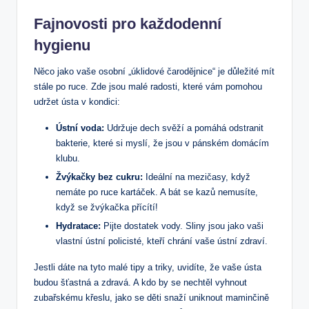
Fajnovosti pro každodenní
hygienu
Něco jako vaše osobní „úklidové čarodějnice“ je důležité mít
stále po ruce. Zde jsou malé radosti, které vám pomohou
udržet ústa v kondici:
Ústní voda:
Udržuje dech svěží a pomáhá odstranit
bakterie, které si myslí, že jsou v pánském domácím
klubu.
Žvýkačky bez cukru:
Ideální na mezičasy, když
nemáte po ruce kartáček. A bát se kazů nemusíte,
když se žvýkačka přícítí!
Hydratace:
Pijte dostatek vody. Sliny jsou jako vaši
vlastní ústní policisté, kteří chrání vaše ústní zdraví.
Jestli dáte na tyto malé tipy a triky, uvidíte, že vaše ústa
budou šťastná a zdravá. A kdo by se nechtěl vyhnout
zubařskému křeslu, jako se děti snaží uniknout maminčině