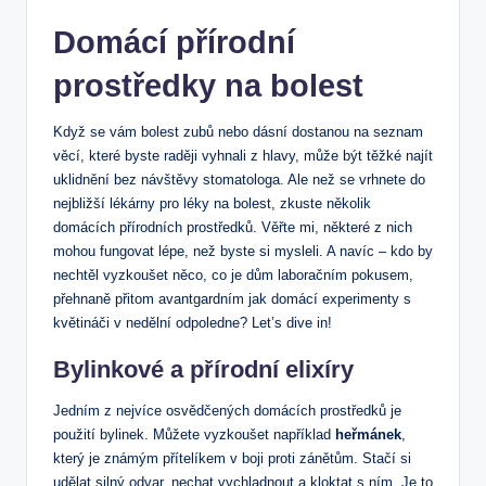
Domácí přírodní
prostředky na bolest
Když se vám bolest zubů nebo dásní dostanou na seznam
věcí, které byste raději vyhnali z hlavy, může být těžké najít
uklidnění bez návštěvy stomatologa. Ale než se vrhnete do
nejbližší lékárny pro léky na bolest, zkuste několik
domácích přírodních prostředků. Věřte mi, některé z nich
mohou fungovat lépe, než byste si mysleli. A navíc – kdo by
nechtěl vyzkoušet něco, co je dům laboračním pokusem,
přehnaně přitom avantgardním jak domácí experimenty s
květináči v nedělní odpoledne? Let’s dive in!
Bylinkové a přírodní elixíry
Jedním z nejvíce osvědčených domácích prostředků je
použití bylinek. Můžete vyzkoušet například
heřmánek
,
který je známým přítelíkem v boji proti zánětům. Stačí si
udělat silný odvar, nechat vychladnout a kloktat s ním. Je to