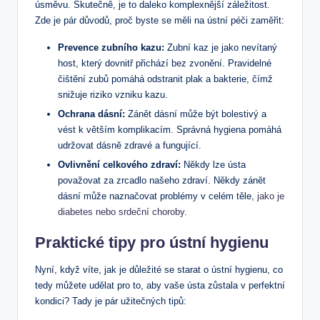
úsměvu. Skutečně, je to daleko komplexnější záležitost.
Zde je pár důvodů, proč byste se měli na ústní péči zaměřit:
Prevence zubního kazu:
Zubní kaz je jako nevítaný
host, který dovnitř přichází bez zvonění. Pravidelné
čištění zubů pomáhá odstranit plak a bakterie, čímž
snižuje riziko vzniku kazu.
Ochrana dásní:
Zánět dásní může být bolestivý a
vést k větším komplikacím. Správná hygiena pomáhá
udržovat dásně zdravé a fungující.
Ovlivnění celkového zdraví:
Někdy lze ústa
považovat za zrcadlo našeho zdraví. Někdy zánět
dásní může naznačovat problémy v celém těle,
jako je
diabetes nebo srdeční choroby
.
Praktické tipy pro ústní hygienu
Nyní, když víte, jak je důležité se starat o ústní hygienu, co
tedy můžete udělat pro to, aby vaše ústa zůstala v perfektní
kondici? Tady je pár užitečných tipů: