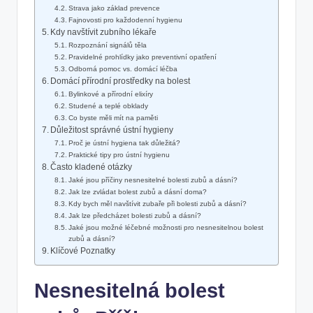
Strava jako základ prevence
Fajnovosti pro každodenní hygienu
Kdy navštívit zubního lékaře
Rozpoznání signálů těla
Pravidelné prohlídky jako preventivní opatření
Odborná pomoc vs. domácí léčba
Domácí přírodní prostředky na bolest
Bylinkové a přírodní elixíry
Studené a teplé obklady
Co byste měli mít na paměti
Důležitost správné ústní hygieny
Proč je ústní hygiena tak důležitá?
Praktické tipy pro ústní hygienu
Často kladené otázky
Jaké jsou příčiny nesnesitelné bolesti zubů a dásní?
Jak lze zvládat bolest zubů a dásní doma?
Kdy bych měl navštívit zubaře při bolesti zubů a dásní?
Jak lze předcházet bolesti zubů a dásní?
Jaké jsou možné léčebné možnosti pro nesnesitelnou bolest
zubů a dásní?
Klíčové Poznatky
Nesnesitelná bolest