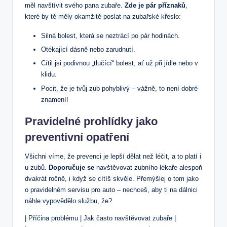
měl navštívit svého pana zubaře.
Zde je pár příznaků
,
které by tě měly okamžitě poslat na zubařské křeslo:
Silná bolest, která se neztrácí po pár hodinách.
Otékající dásně nebo zarudnutí.
Cítil jsi podivnou „tlučící“ bolest, ať už při jídle nebo v
klidu.
Pocit, že je tvůj zub pohyblivý – vážně, to není dobré
znamení!
Pravidelné prohlídky jako
preventivní opatření
Všichni víme, že prevenci je lepší dělat než léčit, a to platí i
u zubů.
Doporučuje se
navštěvovat zubního lékaře alespoň
dvakrát ročně, i když se cítíš skvěle. Přemýšlej o tom jako
o pravidelném servisu pro auto – nechceš, aby ti na dálnici
náhle vypovědělo službu, že?
| Příčina problému | Jak často navštěvovat zubaře |