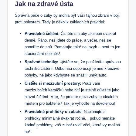
Jak na zdravé ústa
Správná péče o zuby by mohla být vaší tajnou zbraní v boji
proti bolestem. Tady je několik základních pravidel:
Pravidelné čištění:
Čistěte si zuby alespoň dvakrát
denně. Ráno, než jdete do práce, a večer, než se
ponoříte do snů. Pamatujte také na jazyk – není to jen
stacionární doplněk!
Správné techniky:
Ujistěte se, že používáte správnou
techniku čištění. Odborníci doporučují jemné krouživé
pohyby, ne jako kdybyste se snažili umýt auto.
Čistěte si mezizubní prostory:
Používání
mezizubních kartáčků nebo nití je stejně důležité jako
hlavní čištění. Víte, že prostor mezi zuby je ideálním
místem pro bakterie? Tak je vyhoďte na dovolenou!
Pravidelné prohlídky u zubaře:
Naplánujte si
prohlídky minimálně dvakrát ročně. I pokud nemáte
žádné problémy, váš zubař uvidí věci, které vy možná
ne!