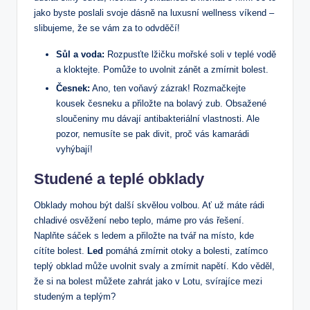
jako byste poslali svoje dásně na luxusní wellness víkend –
slibujeme, že se vám za to odvděčí!
Sůl a voda:
Rozpusťte lžičku mořské soli v teplé vodě
a kloktejte. Pomůže to uvolnit zánět a zmírnit bolest.
Česnek:
Ano, ten voňavý zázrak! Rozmačkejte
kousek česneku a přiložte na bolavý zub. Obsažené
sloučeniny mu dávají antibakteriální vlastnosti. Ale
pozor, nemusíte se pak divit, proč vás kamarádi
vyhýbají!
Studené a teplé obklady
Obklady mohou být další skvělou volbou. Ať už máte rádi
chladivé osvěžení nebo teplo, máme pro vás řešení.
Naplňte sáček s ledem a přiložte na tvář na místo, kde
cítíte bolest.
Led
pomáhá zmírnit otoky a bolesti, zatímco
teplý obklad může uvolnit svaly a zmírnit napětí. Kdo věděl,
že si na bolest můžete zahrát jako v Lotu, svírajíce mezi
studeným a teplým?