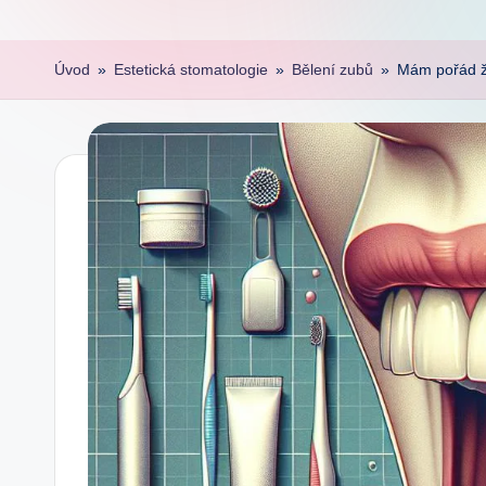
Úvod
»
Estetická stomatologie
»
Bělení zubů
»
Mám pořád ž