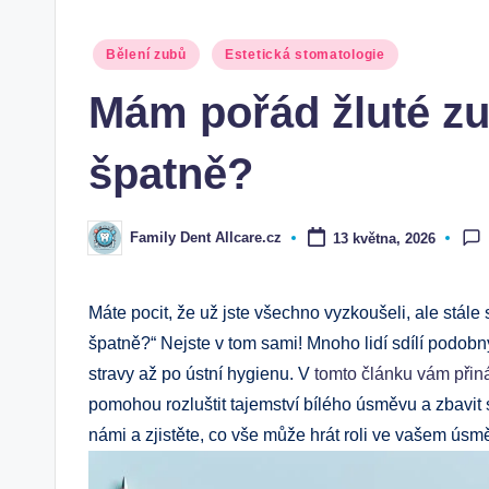
Posted
Bělení zubů
Estetická stomatologie
in
Mám pořád žluté z
špatně?
Family Dent Allcare.cz
13 května, 2026
Posted
by
Máte pocit, že už jste všechno vyzkoušeli, ale stál
špatně?“ Nejste v tom sami! Mnoho lidí sdílí podobn
stravy až po ústní hygienu. V
tomto článku vám přin
pomohou rozluštit tajemství bílého úsměvu a zbavit 
námi a zjistěte, co vše může hrát roli ve vašem úsm