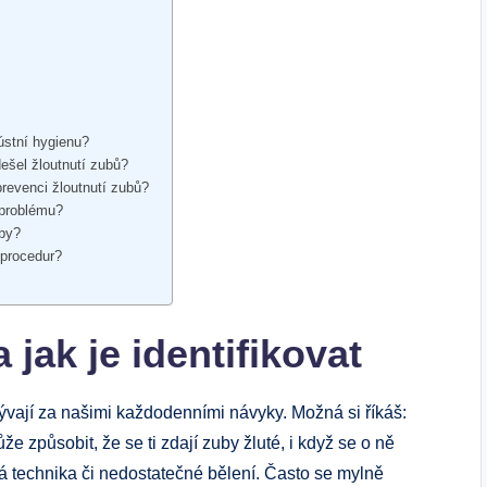
ústní hygienu?
ešel žloutnutí zubů?
revenci žloutnutí zubů?
 problému?
uby?
 procedur?
 jak je identifikovat
ývají za našimi každodenními návyky. Možná si říkáš:
 způsobit, že se ti zdají zuby žluté, i když se o ně
ná technika či nedostatečné bělení. Často se mylně