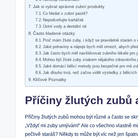
Jak si vybrat správné zubní produkty
Co hledat v zubní pastě?
Nepodceňujte kartáček
Ústní vody a dentální nit
Často kladené otázky
Proč mám žluté zuby, i když se pravidelně starám o 
Jaké potraviny a nápoje bych měl omezit, abych před
Jak často bych měl navštěvovat zubního lékaře pro p
Mohou být žluté zuby znakem nějakého zdravotního
Jaké domácí bělicí metody jsou bezpečné pro mé z
Jak dlouho trvá, než začnu vidět výsledky z bělicích
Klíčové Poznatky
Příčiny žlutých zubů a
Příčiny žlutých zubů mohou být různé a často se skr
„Vždyť mi zuby umývám!“ Ale co všechno vlastně může
pečlivě staráš? Někdy to může být víc než jen špat