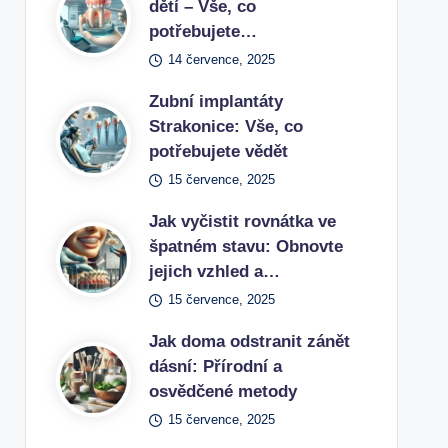
dětí – Vše, co
potřebujete…
14 července, 2025
Zubní implantáty
Strakonice: Vše, co
potřebujete vědět
15 července, 2025
Jak vyčistit rovnátka ve
špatném stavu: Obnovte
jejich vzhled a…
15 července, 2025
Jak doma odstranit zánět
dásní: Přírodní a
osvědčené metody
15 července, 2025