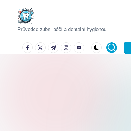
Skip
to
Průvodce zubní péčí a dentální hygienou
content
facebook.com
twitter.com
t.me
instagram.com
youtube.com