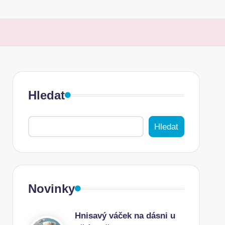
Hledat
Hledat
Novinky
Hnisavý váček na dásni u