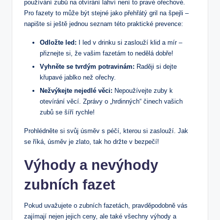
používání zubů na otvírání lahví není to pravé ořechové.
Pro fazety to může být stejné jako přehřátý gril na špejli –
napište si ještě jednou seznam této praktické prevence:
Odložte led:
I led v drinku si zaslouží klid a mír –
přiznejte si, že vašim fazetám to nedělá dobře!
Vyhněte se tvrdým potravinám:
Raději si dejte
křupavé jablko než ořechy.
Nežvýkejte nejedlé věci:
Nepoužívejte zuby k
otevírání věcí. Zprávy o „hrdinných“ činech vašich
zubů se šíří rychle!
Prohlédněte si svůj úsměv s péčí, kterou si zaslouží. Jak
se říká, úsměv je zlato, tak ho držte v bezpečí!
Výhody a nevýhody
zubních fazet
Pokud uvažujete o zubních fazetách, pravděpodobně vás
zajímají nejen jejich ceny, ale také všechny výhody a