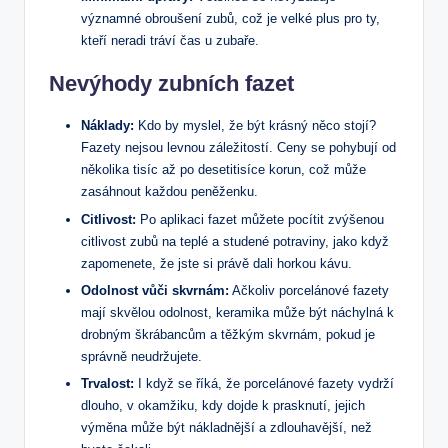
významné obroušení zubů, což je velké plus pro ty,
kteří neradi tráví čas u zubaře.
Nevýhody zubních fazet
Náklady:
Kdo by myslel, že být krásný něco stojí?
Fazety nejsou levnou záležitostí. Ceny se pohybují od
několika tisíc až po desetitisíce korun, což může
zasáhnout každou peněženku.
Citlivost:
Po aplikaci fazet můžete pocítit zvýšenou
citlivost zubů na teplé a studené potraviny, jako když
zapomenete, že jste si právě dali horkou kávu.
Odolnost vůči skvrnám:
Ačkoliv porcelánové fazety
mají skvělou odolnost, keramika může být náchylná k
drobným škrábancům a těžkým skvrnám, pokud je
správně neudržujete.
Trvalost:
I když se říká, že porcelánové fazety vydrží
dlouho, v okamžiku, kdy dojde k prasknutí, jejich
výměna může být nákladnější a zdlouhavější, než