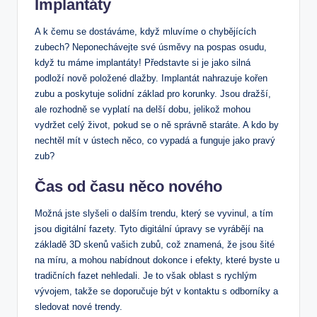
Implantáty
A k čemu se dostáváme, když mluvíme o chybějících
zubech? Neponechávejte své úsměvy na pospas osudu,
když tu máme implantáty! Představte si je jako silná
podloží nově položené dlažby. Implantát nahrazuje kořen
zubu a poskytuje solidní základ pro korunky. Jsou dražší,
ale rozhodně se vyplatí na delší dobu, jelikož mohou
vydržet celý život, pokud se o ně správně staráte. A kdo by
nechtěl mít v ústech něco, co vypadá a funguje jako pravý
zub?
Čas od času něco nového
Možná jste slyšeli o dalším trendu, který se vyvinul, a tím
jsou digitální fazety. Tyto digitální úpravy se vyrábějí na
základě 3D skenů vašich zubů, což znamená, že jsou šité
na míru, a mohou nabídnout dokonce i efekty, které byste u
tradičních fazet nehledali. Je to však oblast s rychlým
vývojem, takže se doporučuje být v kontaktu s odborníky a
sledovat nové trendy.