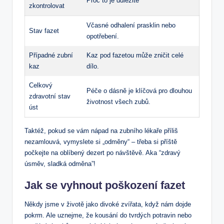
Proč to je důležité
zkontrolovat
Včasné odhalení prasklin nebo
Stav fazet
opotřebení.
Případné zubní
Kaz pod fazetou může zničit celé
kaz
dílo.
Celkový
Péče o dásně je klíčová pro dlouhou
zdravotní stav
životnost všech zubů.
úst
Taktéž, pokud se vám nápad na zubního lékaře příliš
nezamlouvá, vymyslete si „odměny“ – třeba si příště
počkejte na oblíbený dezert po návštěvě. Aka “zdravý
úsměv, sladká odměna”!
Jak se vyhnout poškození fazet
Někdy jsme v životě jako divoké zvířata, když nám dojde
pokrm. Ale uznejme, že kousání do tvrdých potravin nebo