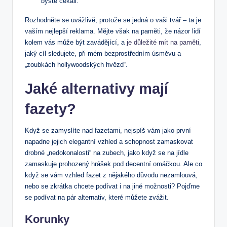
byste čekali.
Rozhodněte se uvážlivě, protože se jedná o vaši tvář – ta je
vaším nejlepší reklama. Mějte však na paměti, že názor lidí
kolem vás může být zavádějící, a
je důležité mít na paměti
,
jaký cíl sledujete, při mém bezprostředním úsměvu a
„zoubkách hollywoodských hvězd“.
Jaké alternativy mají
fazety?
Když se zamyslíte nad fazetami, nejspíš vám jako první
napadne jejich elegantní vzhled a schopnost zamaskovat
drobné „nedokonalosti“ na zubech, jako když se na jídle
zamaskuje prohozený hrášek pod decentní omáčkou. Ale co
když se vám vzhled fazet z nějakého důvodu nezamlouvá,
nebo se zkrátka chcete podívat i na jiné možnosti? Pojďme
se podívat na pár alternativ, které můžete zvážit.
Korunky