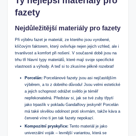
Ty nejlepší materiály pro
fazety
Nejdůležitější materiály pro fazety
Při výběru fazet je materiál, ze kterého jsou vyrobené,
klíčovým faktorem, který ovlivňuje nejen jejich vzhled, ale i
trvanlivost a komfort při nošení. V současné době jsou na
trhu tři hlavní typy materiálů, které mají svoje specifické
vlastnosti a výhody. A teď si to zkusíme pěkně rozebrat!
Porcelán:
Porcelánové fazety jsou asi nejčastějším
výběrem, a to z dobrého důvodu! Jsou velmi estetické
a jejich schopnost odrážet světlo je téměř
nepřekonatelná. Představ si, jak se tvé zuby třpytí
jako trpaslík v pokladu Gandalfovy jeskyně! Porcelán
má také skvělou odolnost proti skvrnám, takže káva a
červené víno ti jen tak fazety nepokazí.
Kompozitní pryskyřice:
Tento materiál je jako
univerzální voják – levnější variantou, která se