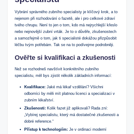
Vybrání správného zubního specialisty je klíčový krok, a to
nejenom při rozhodování o fazetě, ale i pro celkové zdraví
tvého chrupu. Není to jen o tom, kdo má nejrychlejší křeslo
nebo nejnovější zubní vrták. Je to o důvěře, zkušenostech
a samozřejmě o tom, jak ti specialisté dokážou přizpůsobit
léčbu tvým potřebám. Tak se na to podívejme podrobněji.
Ověřte si kvalifikaci a zkušenosti
Než se rozhodneš navštívit konkrétního zubního
specialistu, měl bys zjistit několik základních informací:
Kvalifikace:
Jaké má lékař vzdělání? Všichni
odborníci by měli mít platnou licenci a specializaci v
zubním lékařství.
Zkušenosti:
Kolik fazet již aplikovali? Rada zní:
„Vybírej specialistu, který má dostatečné zkušenosti a
dobré reference.“
Přístup k technologiím:
Je v ordinaci moderní