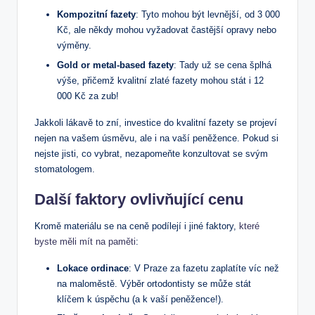
Kompozitní fazety
: Tyto mohou být levnější, od 3 000
Kč, ale někdy mohou vyžadovat častější opravy nebo
výměny.
Gold or metal-based fazety
: Tady už se cena šplhá
výše, přičemž kvalitní zlaté fazety mohou stát i 12
000 Kč za zub!
Jakkoli lákavě to zní, investice do kvalitní fazety se projeví
nejen na vašem úsměvu, ale i na vaší peněžence. Pokud si
nejste jisti, co vybrat, nezapomeňte konzultovat se svým
stomatologem.
Další faktory ovlivňující cenu
Kromě materiálu se na ceně podílejí i jiné faktory,
které
byste měli mít na paměti
:
Lokace ordinace
: V Praze za fazetu zaplatíte víc než
na maloměstě. Výběr ortodontisty se může stát
klíčem k úspěchu (a k vaší peněžence!).