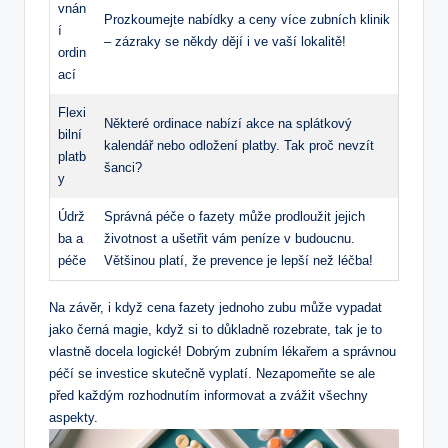
vnán
Prozkoumejte nabídky a ceny více zubních klinik
í
– zázraky se někdy dějí i ve vaší lokalitě!
ordin
ací
Flexi
Některé ordinace nabízí akce na splátkový
bilní
kalendář nebo odložení platby. Tak proč nevzít
platb
šanci?
y
Údrž
Správná péče o fazety může prodloužit jejich
ba a
životnost a ušetřit vám peníze v budoucnu.
péče
Většinou platí, že prevence je lepší než léčba!
Na závěr, i když cena fazety jednoho zubu může vypadat
jako černá magie, když si to důkladně rozebrate, tak je to
vlastně docela logické! Dobrým zubním lékařem a správnou
péčí se investice skutečně vyplatí. Nezapomeňte se ale
před každým rozhodnutím informovat a zvážit všechny
aspekty.