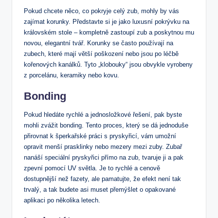
Pokud chcete něco, co pokryje celý zub, mohly by vás
zajímat korunky. Představte si je jako luxusní pokrývku na
královském stole – kompletně zastoupí zub a poskytnou mu
novou, elegantní tvář. Korunky se často používají na
zubech, které mají větší poškození nebo jsou po léčbě
kořenových kanálků. Tyto „klobouky“ jsou obvykle vyrobeny
z porcelánu, keramiky nebo kovu.
Bonding
Pokud hledáte rychlé a jednosložkové řešení, pak byste
mohli zvážit bonding. Tento proces, který se dá jednoduše
přirovnat k šperkařské práci s pryskyřicí, vám umožní
opravit menší prasklinky nebo mezery mezi zuby. Zubař
nanáší speciální pryskyřici přímo na zub, tvaruje ji a pak
zpevní pomocí UV světla. Je to rychlé a cenově
dostupnější než fazety, ale pamatujte, že efekt není tak
trvalý, a tak budete asi muset přemýšlet o opakované
aplikaci po několika letech.