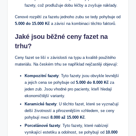
fazety, což prodlužuje dobu léčby a zvyšuje náklady.
Cenové rozpětí za fazetu jednoho zubu se tedy pohybuje od
5.000 do 15.000 Kč
a závisí na kombinaci těchto faktorů.
Jaké jsou běžné ceny fazet na
trhu?
Ceny fazet se liší v závislosti na typu a kvalitě použitého
materiálu. Na českém trhu se například nejčastěji objevují:
Kompozitní fazety
: Tyto fazety jsou obvykle levnější
a jejich cena se pohybuje od
5.000 do 8.000 Kč
za
jeden zub. Jsou vhodné pro pacienty, kteří hledají
ekonomičtější varianty.
Keramické fazety
: U těchto fazet, které se vyznačují
delší životností a přirozenějším vzhledem, se ceny
pohybují mezi
8.000 až 15.000 Kč
.
Porcelánové fazety
: Tyto fazety, které nabízejí
vynikající estetiku a odolnost, se pohybují od
10.000