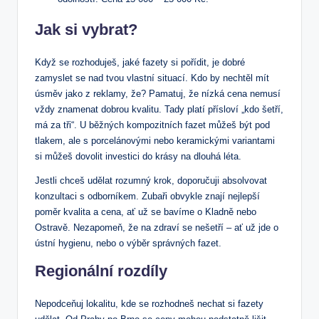
Jak si vybrat?
Když se rozhoduješ, jaké fazety si pořídit, je dobré
zamyslet se nad tvou vlastní situací. Kdo by nechtěl mít
úsměv jako z reklamy, že? Pamatuj, že nízká cena nemusí
vždy znamenat dobrou kvalitu. Tady platí přísloví „kdo šetří,
má za tři“. U běžných kompozitních fazet můžeš být pod
tlakem, ale s porcelánovými nebo keramickými variantami
si můžeš dovolit investici do krásy na dlouhá léta.
Jestli chceš udělat rozumný krok, doporučuji absolvovat
konzultaci s odborníkem. Zubaři obvykle znají nejlepší
poměr kvalita a cena, ať už se bavíme o Kladně nebo
Ostravě. Nezapomeň, že na zdraví se nešetří – ať už jde o
ústní hygienu, nebo o výběr správných fazet.
Regionální rozdíly
Nepodceňuj lokalitu, kde se rozhodneš nechat si fazety