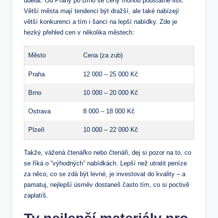
udělat. Od Prahy po Brno se ceny mohou podstatně lišit.
Větší města mají tendenci být dražší, ale také nabízejí
větší konkurenci a tím i šanci na lepší nabídky. Zde je
hezký přehled cen v několika městech:
Město
Cena (za zub)
Praha
12 000 – 25 000 Kč
Brno
10 000 – 20 000 Kč
Ostrava
8 000 – 18 000 Kč
Plzeň
10 000 – 22 000 Kč
Takže, vážená čtenářko nebo čtenáři, dej si pozor na to, co
se říká o “výhodných” nabídkách. Lepší než utratit peníze
za něco, co se zdá být levné, je investovat do kvality – a
pamatuj, nejlepší úsměv dostaneš často tím, co si poctivě
zaplatíš.