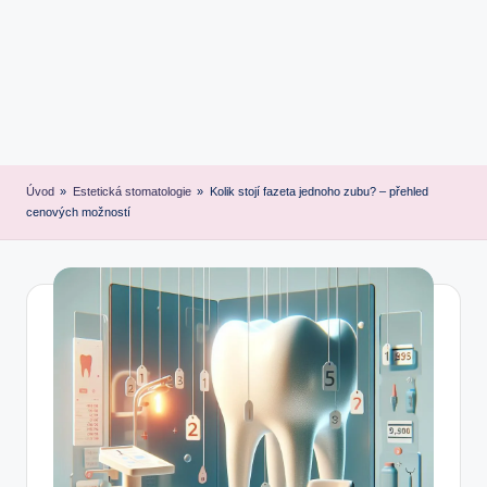
Úvod
»
Estetická stomatologie
»
Kolik stojí fazeta jednoho zubu? – přehled
cenových možností