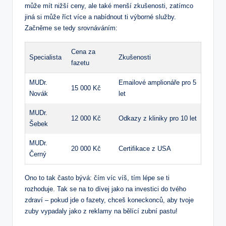
může mít nižší ceny, ale také menší zkušenosti, zatímco
jiná si může říct více a nabídnout ti výborné služby.
Začněme se tedy srovnáváním:
Cena za
Specialista
Zkušenosti
fazetu
MUDr.
Emailové amplionáře pro 5
15 000 Kč
Novák
let
MUDr.
12 000 Kč
Odkazy z kliniky pro 10 let
Šebek
MUDr.
20 000 Kč
Certifikace z USA
Černý
Ono to tak často bývá: čím víc víš, tím lépe se ti
rozhoduje. Tak se na to dívej jako na investici do tvého
zdraví – pokud jde o fazety, chceš koneckonců, aby tvoje
zuby vypadaly jako z reklamy na bělící zubní pastu!