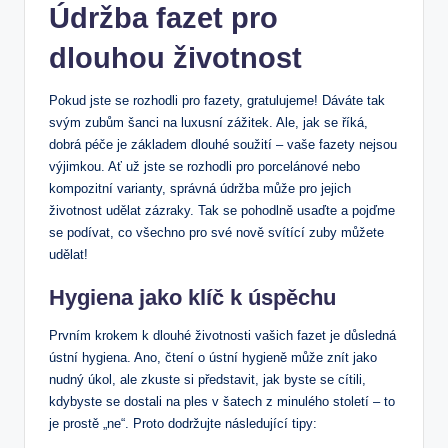
Údržba fazet pro
dlouhou životnost
Pokud jste se rozhodli pro fazety, gratulujeme! Dáváte tak
svým zubům šanci na luxusní zážitek. Ale, jak se říká,
dobrá péče je základem dlouhé soužití – vaše fazety nejsou
výjimkou. Ať už jste se rozhodli pro porcelánové nebo
kompozitní varianty, správná údržba může pro jejich
životnost udělat zázraky. Tak se pohodlně usaďte a pojďme
se podívat, co všechno pro své nově svítící zuby můžete
udělat!
Hygiena jako klíč k úspěchu
Prvním krokem k dlouhé životnosti vašich fazet je důsledná
ústní hygiena. Ano, čtení o ústní hygieně může znít jako
nudný úkol, ale zkuste si představit, jak byste se cítili,
kdybyste se dostali na ples v šatech z minulého století – to
je prostě „ne“. Proto dodržujte následující tipy: