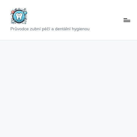
Skip
to
content
Průvodce zubní péčí a dentální hygienou