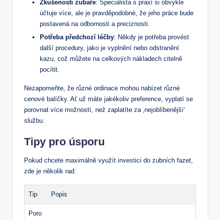
Zkušenosti zubaře
: Specialista s praxí si obvykle
účtuje více, ale je pravděpodobné, že jeho práce bude
postavená na odbornosti a preciznosti.
Potřeba předchozí léčby
: Někdy je potřeba provést
další procedury, jako je vyplnění nebo odstranění
kazu, což můžete na celkových nákladech citelně
pocítit.
Nezapomeňte, že různé ordinace mohou nabízet různé
cenové balíčky. Ať už máte jakékoliv preference, vyplatí se
porovnat více možností, než zaplatíte za ‚nejoblíbenější‘
službu.
Tipy pro úsporu
Pokud chcete maximálně využít investici do zubních fazet,
zde je několik rad:
Tip
Popis
Poro