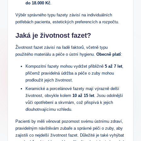
do 18.000 Kč
.
Výběr správného typu fazety závisí na individuálních
potřebách pacienta, estetických preferencích a rozpočtu.
Jaká je životnost fazet?
Životnost fazet závisí na řadě faktorů, včetně typu
použitého materiálu a péče o ústní hygienu.
Obecně platí
:
Kompozitní fazety mohou vydržet přibližně
5 až 7 let
,
přičemž pravidelná údržba a péče o zuby mohou
prodloužit jejich životnost.
Keramické a porcelánové fazety mají výrazně delší
životnost, obvykle kolem
10 až 15 let
. Jsou odolnější
vůči opotřebení a skvrnám, což přispívá k jejich
dlouhotrvajícímu vzhledu.
Pacienti by měli věnovat pozornost svému ústnímu zdraví,
pravidelným návštěvám zubaře a správné péči o zuby, aby
zajistili co nejdelší životnost fazet. Důležité je také vyhýbat