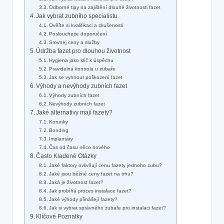
Odborné tipy na zajištění dlouhé životnosti fazet
Jak vybrat zubního specialistu
Ověřte si kvalifikaci a zkušenosti
Poslouchejte doporučení
Srovnej ceny a služby
Údržba fazet pro dlouhou životnost
Hygiena jako klíč k úspěchu
Pravidelná kontrola u zubaře
Jak se vyhnout poškození fazet
Výhody a nevýhody zubních fazet
Výhody zubních fazet
Nevýhody zubních fazet
Jaké alternativy mají fazety?
Korunky
Bonding
Implantáty
Čas od času něco nového
Často Kladené Otázky
Jaké faktory ovlivňují cenu fazety jednoho zubu?
Jaké jsou běžné ceny fazet na trhu?
Jaká je životnost fazet?
Jak probíhá proces instalace fazet?
Jaké výhody přinášejí fazety?
Jak si vybrat správného zubaře pro instalaci fazet?
Klíčové Poznatky