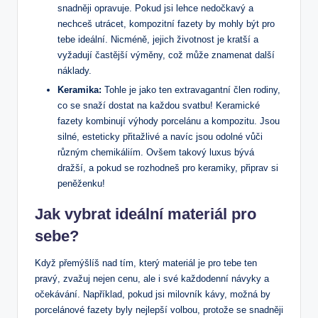
snadněji opravuje. Pokud jsi lehce nedočkavý a
nechceš utrácet, kompozitní fazety by mohly být pro
tebe ideální. Nicméně, jejich životnost je kratší a
vyžadují častější výměny, což může znamenat další
náklady.
Keramika:
Tohle je jako ten extravagantní člen rodiny,
co se snaží dostat na každou svatbu! Keramické
fazety kombinují výhody porcelánu a kompozitu. Jsou
silné, esteticky přitažlivé a navíc jsou odolné vůči
různým chemikáliím. Ovšem takový luxus bývá
dražší, a pokud se rozhodneš pro keramiky, připrav si
peněženku!
Jak vybrat ideální materiál pro
sebe?
Když přemýšlíš nad tím, který materiál je pro tebe ten
pravý, zvažuj nejen cenu, ale i své každodenní návyky a
očekávání. Například, pokud jsi milovník kávy, možná by
porcelánové fazety byly nejlepší volbou, protože se snadněji