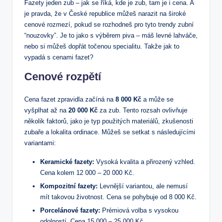
Fazety jeden zub – jak se říká, kde je zub, tam je i cena. A
je pravda, že v České republice můžeš narazit na široké
cenové rozmezí, pokud se rozhodneš pro tyto trendy zubní
“nouzovky”. Je to jako s výběrem piva – máš levné lahváče,
nebo si můžeš dopřát točenou specialitu. Takže jak to
vypadá s cenami fazet?
Cenové rozpětí
Cena fazet zpravidla začíná na
8 000 Kč
a může se
vyšplhat až na
20 000 Kč
za zub. Tento rozsah ovlivňuje
několik faktorů, jako je typ použitých materiálů, zkušenosti
zubaře a lokalita ordinace. Můžeš se setkat s následujícími
variantami:
Keramické fazety:
Vysoká kvalita a přirozený vzhled.
Cena kolem 12 000 – 20 000 Kč.
Kompozitní fazety:
Levnější variantou, ale nemusí
mít takovou životnost. Cena se pohybuje od 8 000 Kč.
Porcelánové fazety:
Prémiová volba s vysokou
odolností. Cena 15 000 – 25 000 Kč.