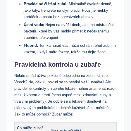
Pravidelné čištění zubů:
Minimálně dvakrát denně,
jako když trénujete na olympiádu. Použijte měkký
kartáček a pastu bez agresivních abraziv.
Ústní voda:
Nejen na svěží dech, ale i na odstranění
bakterií, které by vás mohly přimět k nečekanému
zubnímu překvapení.
Fluorid:
Ten kamarád vás může ochránit před zubním
kazem, i když máte fazety, takže mu dejte šanci!
Pravidelná kontrola u zubaře
Někdo si rád užívá poklidné odpoledne na zubní klinice.
Vcech? Ne, děkuji, pokud se to netýká vaší úsměvu! Ale
pravidelné kontroly u zubního lékaře mohou znamenat rozdíl
mezi životem a smrtí (nebo aspoň mezi zdravými zuby a
trvalými problémy). Je dobré se s lékařem domluvit na
plánovaných prohlídkách, ideálně každých šest měsíců.
Jak to může pomoci? Zubař může:
Co může zubař