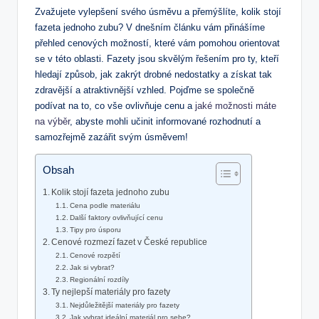
Zvažujete vylepšení svého úsměvu a přemýšlíte, kolik stojí
fazeta jednoho zubu? V dnešním článku vám přinášíme
přehled cenových možností, které vám pomohou orientovat
se v této oblasti. Fazety jsou skvělým řešením pro ty, kteří
hledají způsob, jak zakrýt drobné nedostatky a získat tak
zdravější a atraktivnější vzhled. Pojďme se společně
podívat na to, co vše ovlivňuje cenu a
jaké možnosti máte
na výběr
, abyste mohli učinit informované rozhodnutí a
samozřejmě zazářit svým úsměvem!
Obsah
Kolik stojí fazeta jednoho zubu
Cena podle materiálu
Další faktory ovlivňující cenu
Tipy pro úsporu
Cenové rozmezí fazet v České republice
Cenové rozpětí
Jak si vybrat?
Regionální rozdíly
Ty nejlepší materiály pro fazety
Nejdůležitější materiály pro fazety
Jak vybrat ideální materiál pro sebe?