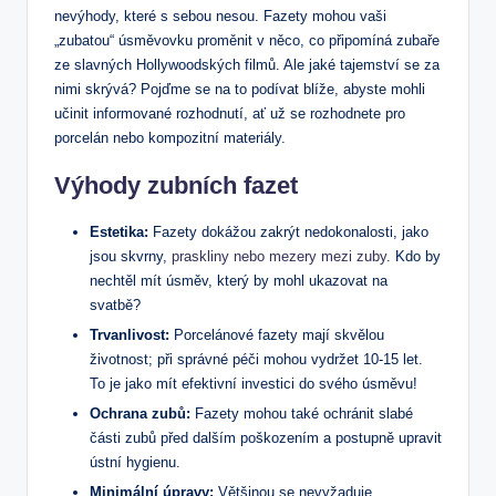
nevýhody, které s sebou nesou. Fazety mohou vaši
„zubatou“ úsměvovku proměnit v něco, co připomíná zubaře
ze slavných Hollywoodských filmů. Ale jaké tajemství se za
nimi skrývá? Pojďme se na to podívat blíže, abyste mohli
učinit informované rozhodnutí, ať už se rozhodnete pro
porcelán nebo kompozitní materiály.
Výhody zubních fazet
Estetika:
Fazety dokážou zakrýt nedokonalosti, jako
jsou skvrny,
praskliny nebo mezery mezi zuby
. Kdo by
nechtěl mít úsměv, který by mohl ukazovat na
svatbě?
Trvanlivost:
Porcelánové fazety mají skvělou
životnost; při správné péči mohou vydržet 10-15 let.
To je jako mít efektivní investici do svého úsměvu!
Ochrana zubů:
Fazety mohou také ochránit slabé
části zubů před dalším poškozením a postupně upravit
ústní hygienu.
Minimální úpravy:
Většinou se nevyžaduje