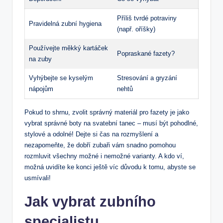
Příliš tvrdé potraviny
Pravidelná zubní hygiena
(např. oříšky)
Používejte měkký kartáček
Popraskané fazety?
na zuby
Vyhýbejte se kyselým
Stresování a gryzání
nápojům
nehtů
Pokud to shrnu, zvolit správný materiál pro fazety je jako
vybrat správné boty na svatební tanec – musí být pohodlné,
stylové a odolné! Dejte si čas na rozmyšlení a
nezapomeňte, že dobří zubaři vám snadno pomohou
rozmluvit všechny možné i nemožné varianty. A kdo ví,
možná uvidíte ke konci ještě víc důvodu k tomu, abyste se
usmívali!
Jak vybrat zubního
specialistu