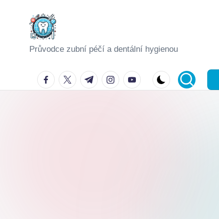
Skip
to
Průvodce zubní péčí a dentální hygienou
content
facebook.com
twitter.com
t.me
instagram.com
youtube.com