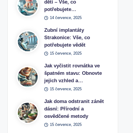
dětí – Vše, co
potřebujete…
14 července, 2025
Zubní implantáty
Strakonice: Vše, co
potřebujete vědět
15 července, 2025
Jak vyčistit rovnátka ve
špatném stavu: Obnovte
jejich vzhled a…
15 července, 2025
Jak doma odstranit zánět
dásní: Přírodní a
osvědčené metody
15 července, 2025