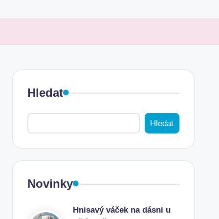
Hledat
Hledat
Novinky
Hnisavý váček na dásni u