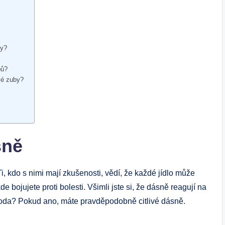
by?
bů?
vé zuby?
sně
Ti, kdo s nimi mají zkušenosti, vědí, že každé jídlo může
 bojujete proti bolesti. Všimli jste si, že dásně reagují na
 voda? Pokud ano, máte pravděpodobně citlivé dásně.