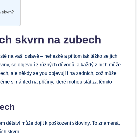
h skvrn?
ých skvrn na zubech
té na vaší oslavě – nehezké a přitom tak těžko se jich
oviny, se objevují z různých důvodů, a každý z nich může
bech, ale někdy se you objevují i na zadních, což může
me si náhled na příčiny, které mohou stát za těmito
bech
m dětství může dojít k poškození skloviny. To znamená,
ých skvrn.