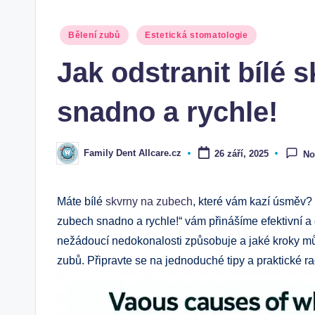
Posted
Bělení zubů
Estetická stomatologie
in
Jak odstranit bílé 
snadno a rychle!
Family Dent Allcare.cz
26 září, 2025
No
Posted
by
Máte bílé
skvrny na zubech
, které vám kazí úsměv? 
zubech snadno a rychle!“ vám přinášíme efektivní a os
nežádoucí nedokonalosti způsobuje a jaké kroky m
zubů. Připravte se na jednoduché tipy a praktické r