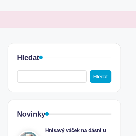
Hledat
Hledat
Novinky
Hnisavý váček na dásni u