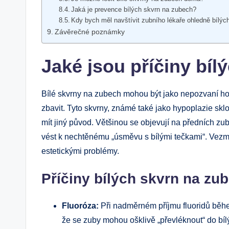
Jaká je prevence bílých skvrn na zubech?
Kdy bych měl navštívit zubního lékaře ohledně bílýc
Závěrečné poznámky
Jaké jsou příčiny bíl
Bílé skvrny na zubech mohou být jako nepozvaní hos
zbavit. Tyto skvrny, známé také jako hypoplazie skl
mít jiný původ. Většinou se objevují na předních zu
vést k nechtěnému „úsměvu s bílými tečkami“. Vezmě
estetickými problémy.
Příčiny bílých skvrn na zu
Fluoróza:
Při nadměrném příjmu fluoridů běhe
že se zuby mohou ošklivě „převléknout“ do bíl