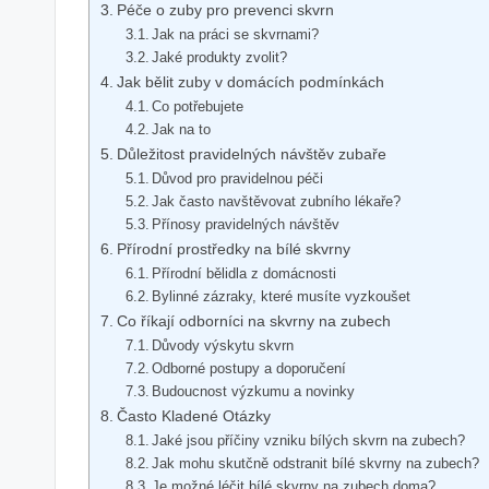
Péče o zuby pro prevenci skvrn
Jak na práci se skvrnami?
Jaké produkty zvolit?
Jak bělit zuby v domácích podmínkách
Co potřebujete
Jak na to
Důležitost pravidelných návštěv zubaře
Důvod pro pravidelnou péči
Jak často navštěvovat zubního lékaře?
Přínosy pravidelných návštěv
Přírodní prostředky na bílé skvrny
Přírodní bělidla z domácnosti
Bylinné zázraky, které musíte vyzkoušet
Co říkají odborníci na skvrny na zubech
Důvody výskytu skvrn
Odborné postupy a doporučení
Budoucnost výzkumu a novinky
Často Kladené Otázky
Jaké jsou příčiny vzniku bílých skvrn na zubech?
Jak mohu skutčně odstranit bílé skvrny na zubech?
Je možné léčit bílé skvrny na zubech doma?