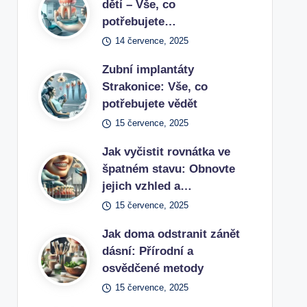
dětí – Vše, co
potřebujete…
14 července, 2025
Zubní implantáty
Strakonice: Vše, co
potřebujete vědět
15 července, 2025
Jak vyčistit rovnátka ve
špatném stavu: Obnovte
jejich vzhled a…
15 července, 2025
Jak doma odstranit zánět
dásní: Přírodní a
osvědčené metody
15 července, 2025