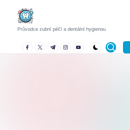
Skip
to
Průvodce zubní péčí a dentální hygienou
content
facebook.com
twitter.com
t.me
instagram.com
youtube.com