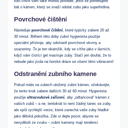
tuto chvíli vám také mohou povědět, jestli se potřebujete
bát o kámen, který se snaží odolat zubu jako superhrdina.
Povrchové čištění
Následuje
povrchové čištění
, které typicky zabere 20 až
30 minut. Během této doby zubní hygienista použije
speciální přístroje, aby odstranil povrchové skvrny a
usazeniny. To je ten okamžik, kdy se cítíte jako v lázních,
když vám čistící gel masíruje zuby. Stačí jen doufat, že to
nebude jako jízda na horské dráze se všemi těmi vibracemi!
Odstranění zubního kamene
Pokud máte na zubech uložený zubní kámen, očekávejte,
že tento krok zabere dalších 30 až 60 minut. Hygienista
použije
ultrazvukové zařízení
, aby „odtancoval“ kámen z
vašich zubů – a ne, tentokrát to není žádný tanec se zuby,
ale spíš rychlejší verze, která zanechá vaše zuby hladké
jako dětská pokožka. Zde si dejte pozor, abyste se
nevyděsili ze zvuku – zubní kameny mají tendenci