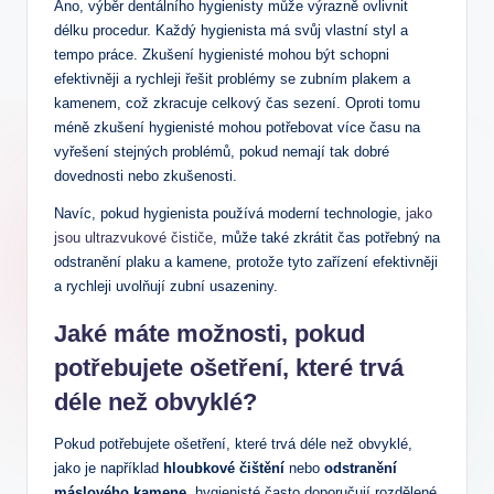
Ano, výběr dentálního hygienisty může výrazně ovlivnit
délku procedur. Každý hygienista má svůj vlastní styl a
tempo práce. Zkušení hygienisté mohou být schopni
efektivněji a rychleji řešit problémy se zubním plakem a
kamenem, což zkracuje celkový čas sezení. Oproti tomu
méně zkušení hygienisté mohou potřebovat více času na
vyřešení stejných problémů, pokud nemají tak dobré
dovednosti nebo zkušenosti.
Navíc, pokud hygienista používá moderní technologie,
jako
jsou ultrazvukové čističe
, může také zkrátit čas potřebný na
odstranění plaku a kamene, protože tyto zařízení efektivněji
a rychleji uvolňují zubní usazeniny.
Jaké máte možnosti, pokud
potřebujete ošetření, které trvá
déle než obvyklé?
Pokud potřebujete ošetření, které trvá déle než obvyklé,
jako je například
hloubkové čištění
nebo
odstranění
máslového kamene
, hygienisté často doporučují rozdělené