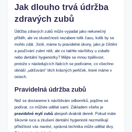
Jak dlouho trvá údržba
zdravých zubů
Údržba zdravých zubů může vypadat jako nekonečný
příběh, ale ve skutečnosti nezabere tolik času, kolik by se
mohlo zdát. Jistě, máme tu pravidelné úkony, jako je čištění
a používání zubní nitě, ale co takhle návštěvy u zubaře
nebo dentální hygienistky? Mějte se mnou trpělivost,
protože v následujících řádcích se podíváme, co všechno
obnáší „udržování“ těch krásných perliček, které máme v
ústech.
Pravidelná údržba zubů
Než se dostaneme k návštěvám odborníků, pojďme se
podívat, co můžete udělat sami. Základem všeho je
pravidelné mytí zubů
alespoň dvakrát denně. Pokud máte
šikovné ruce a zkušení dentální hygienisté nezmeškají
příležitost vás navést, správná technika může udělat divy.