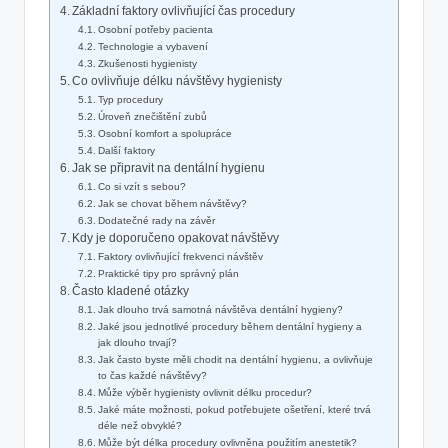
Základní faktory ovlivňující čas procedury
Osobní potřeby pacienta
Technologie a vybavení
Zkušenosti hygienisty
Co ovlivňuje délku návštěvy hygienisty
Typ procedury
Úroveň znečištění zubů
Osobní komfort a spolupráce
Další faktory
Jak se připravit na dentální hygienu
Co si vzít s sebou?
Jak se chovat během návštěvy?
Dodatečné rady na závěr
Kdy je doporučeno opakovat návštěvy
Faktory ovlivňující frekvenci návštěv
Praktické tipy pro správný plán
Často kladené otázky
Jak dlouho trvá samotná návštěva dentální hygieny?
Jaké jsou jednotlivé procedury během dentální hygieny a
jak dlouho trvají?
Jak často byste měli chodit na dentální hygienu, a ovlivňuje
to čas každé návštěvy?
Může výběr hygienisty ovlivnit délku procedur?
Jaké máte možnosti, pokud potřebujete ošetření, které trvá
déle než obvyklé?
Může být délka procedury ovlivněna použitím anestetik?