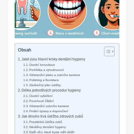
Obsah
Jaké jsou hlavní kroky dentální hygieny
Úvodní konzultace
Prohlídka a vyhodnocení
Odstranění plaku a zubního kamene
Polishing a fluoridace
Závěrečný plán údržby
Délka jednotlivých procedur hygieny
Úvodní vyšetření
Povrchové čištění
Odstranění zubního kamene
Finální úpravy a doporučení
Jak dlouho trvá údržba zdravých zubů
Pravidelná údržba zubů
Návštěvy dentální hygieny
Další věci, které byste měli vědět