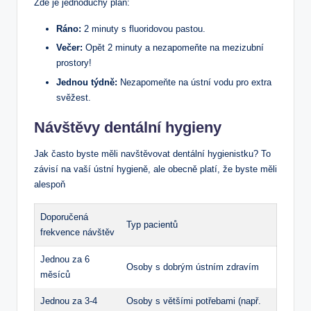
Zde je jednoduchý plán:
Ráno:
2 minuty s fluoridovou pastou.
Večer:
Opět 2 minuty a nezapomeňte na mezizubní
prostory!
Jednou týdně:
Nezapomeňte na ústní vodu pro extra
svěžest.
Návštěvy dentální hygieny
Jak často byste měli navštěvovat dentální hygienistku? To
závisí na vaší ústní hygieně, ale obecně platí, že byste měli
alespoň
Doporučená
Typ pacientů
frekvence návštěv
Jednou za 6
Osoby s dobrým ústním zdravím
měsíců
Jednou za 3-4
Osoby s většími potřebami (např.