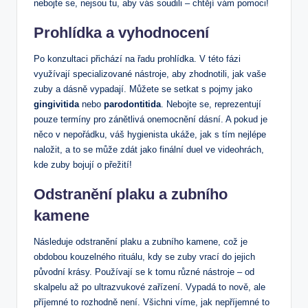
nebojte se, nejsou tu, aby vás soudili – chtějí vám pomoci!
Prohlídka a vyhodnocení
Po konzultaci přichází na řadu prohlídka. V této fázi
využívají specializované nástroje, aby zhodnotili, jak vaše
zuby a dásně vypadají. Můžete se setkat s pojmy jako
gingivitida
nebo
parodontitida
. Nebojte se, reprezentují
pouze termíny pro zánětlivá onemocnění dásní. A pokud je
něco v nepořádku, váš hygienista ukáže, jak s tím nejlépe
naložit, a to se může zdát jako finální duel ve videohrách,
kde zuby bojují o přežití!
Odstranění plaku a zubního
kamene
Následuje odstranění plaku a zubního kamene, což je
obdobou kouzelného rituálu, kdy se zuby vrací do jejich
původní krásy. Používají se k tomu různé nástroje – od
skalpelu až po ultrazvukové zařízení. Vypadá to nově, ale
příjemné to rozhodně není. Všichni víme, jak nepříjemné to