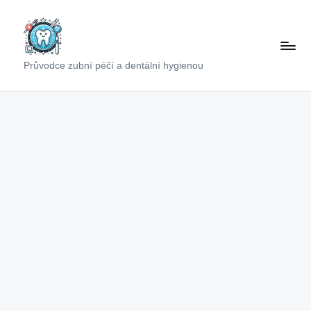
Skip
to
content
Průvodce zubní péčí a dentální hygienou