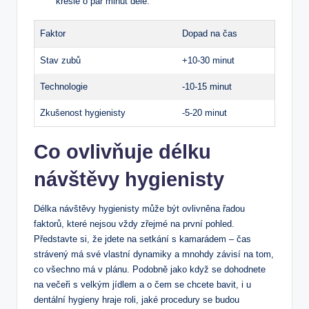
křesle o pár minut déle.
Faktor
Dopad na čas
Stav zubů
+10-30 minut
Technologie
-10-15 minut
Zkušenost hygienisty
-5-20 minut
Co ovlivňuje délku
návštěvy hygienisty
Délka návštěvy hygienisty může být ovlivněna řadou
faktorů, které nejsou vždy zřejmé na první pohled.
Představte si, že jdete na setkání s kamarádem – čas
strávený má své vlastní dynamiky a mnohdy závisí na tom,
co všechno má v plánu. Podobně jako když se dohodnete
na večeři s velkým jídlem a o čem se chcete bavit, i u
dentální hygieny hraje roli, jaké procedury se budou