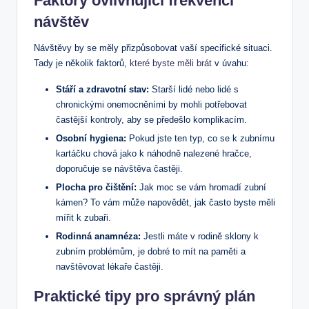
Faktory ovlivňující frekvenci
návštěv
Návštěvy by se měly přizpůsobovat vaší specifické situaci.
Tady je několik faktorů,
které byste měli brát
v úvahu:
Stáří a zdravotní stav:
Starší lidé nebo lidé s
chronickými onemocněními by mohli potřebovat
častější kontroly, aby se předešlo komplikacím.
Osobní hygiena:
Pokud jste ten typ, co se k zubnímu
kartáčku chová jako k náhodně nalezené hračce,
doporučuje se návštěva častěji.
Plocha pro čištění:
Jak moc se vám hromadí zubní
kámen? To vám může napovědět, jak často byste měli
mířit k zubaři.
Rodinná anamnéza:
Jestli máte v rodině sklony k
zubním problémům, je dobré to mít na paměti a
navštěvovat lékaře častěji.
Praktické tipy pro správný plán