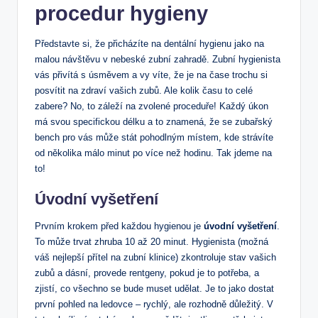
procedur hygieny
Představte si, že přicházíte na dentální hygienu jako na
malou návštěvu v nebeské zubní zahradě. Zubní hygienista
vás přivítá s úsměvem a vy víte, že je na čase trochu si
posvítit na zdraví vašich zubů. Ale kolik času to celé
zabere? No, to záleží na zvolené proceduře! Každý úkon
má svou specifickou délku a to znamená, že se zubařský
bench pro vás může stát pohodlným místem, kde strávíte
od několika málo minut po více než hodinu. Tak jdeme na
to!
Úvodní vyšetření
Prvním krokem před každou hygienou je
úvodní vyšetření
.
To může trvat zhruba 10 až 20 minut. Hygienista (možná
váš nejlepší přítel na zubní klinice) zkontroluje stav vašich
zubů a dásní, provede rentgeny, pokud je to potřeba, a
zjistí, co všechno se bude muset udělat. Je to jako dostat
první pohled na ledovce – rychlý, ale rozhodně důležitý. V