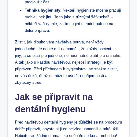
prodloužit čas.
Tehnika hygienisty:
Někteří hygienisté možná pracují
rychleji než jiní. Je to jako s různými šéfkuchaři –
někteří vaří rychle, zatímco jiní si rádi troufnou na
delší přípravu.
Zjistit, jak dlouho vám návštěva potrvá, není vždy
jednoduché. Je dobré mít na paměti, že každý pacient je
jiný, a co platí pro jednoho,
nemusí nutně platit pro druhého
.
A tak jako s každou návštěvou, nejlepší strategií je být
připraven. Před příchodem k hygienistovi se snažte zjistit,
co vás čeká, čímž si můžete ušetřit nepříjemnosti a
zbytečný stres.
Jak se připravit na
dentální hygienu
Před návštěvou dentální hygieny je důležité se na proceduru
dobře připravit, abyste si ji co nejvíce usnadnili a také užili.
Nebojte se, žádné dramatické scénáře se konat nebudou!