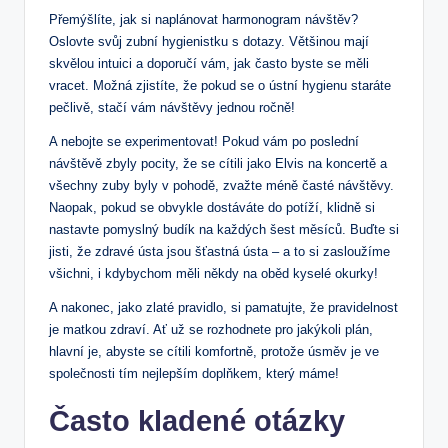
Přemýšlíte, jak si naplánovat harmonogram návštěv?
Oslovte svůj zubní hygienistku s dotazy. Většinou mají
skvělou intuici a doporučí vám, jak často byste se měli
vracet. Možná zjistíte, že pokud se o ústní hygienu staráte
pečlivě, stačí vám návštěvy jednou ročně!
A nebojte se experimentovat! Pokud vám po poslední
návštěvě zbyly pocity, že se cítili jako Elvis na koncertě a
všechny zuby byly v pohodě, zvažte méně časté návštěvy.
Naopak, pokud se obvykle dostáváte do potíží, klidně si
nastavte pomyslný budík na každých šest měsíců. Buďte si
jisti, že zdravé ústa jsou šťastná ústa – a to si zasloužíme
všichni, i kdybychom měli někdy na oběd kyselé okurky!
A nakonec, jako zlaté pravidlo, si pamatujte, že pravidelnost
je matkou zdraví. Ať už se rozhodnete pro jakýkoli plán,
hlavní je, abyste se cítili komfortně, protože úsměv je ve
společnosti tím nejlepším doplňkem, který máme!
Často kladené otázky