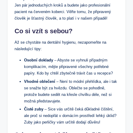
Jen pár jednoduchých kroků a budete jako profesionální
pacient na červeném koberci. Věřte tomu, že připravený
člověk je šťastný člověk, a to platí i v našem případě!
Co si vzít s sebou?
Až se chystáte na dentální hygienu, nezapomeňte na
následující tipy:
Osobní doklady
– Abyste se vyhnuli případným
komplikacím, mějte připravené všechny potřebné
papíry. Kdo by chtěl zbytečně trávit čas u recepce?
Vhodné oblečení
– Není to módní přehlídka, ale i tak
se snažte být za hvězdu. Oblečte se pohodlně,
protože budete sedět na křesle chvilku déle, než si
možná představujete.
Čisté zuby
– Sice vás určitě čeká důkladné čištění,
ale proč si nedopřát v domácím prostředí lehký úklid?
Zuby jako perličky vám určitě dodají důvěru!