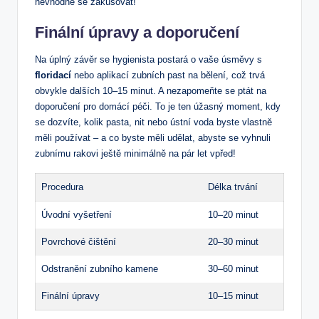
nevhodně se zakusovat!
Finální úpravy a doporučení
Na úplný závěr se hygienista postará o vaše úsměvy s
floridací
nebo aplikací zubních past na bělení, což trvá
obvykle dalších 10–15 minut. A nezapomeňte se ptát na
doporučení pro domácí péči. To je ten úžasný moment, kdy
se dozvíte, kolik pasta, nit nebo ústní voda byste vlastně
měli používat – a co byste měli udělat, abyste se vyhnuli
zubnímu rakovi ještě minimálně na pár let vpřed!
Procedura
Délka trvání
Úvodní vyšetření
10–20 minut
Povrchové čištění
20–30 minut
Odstranění zubního kamene
30–60 minut
Finální úpravy
10–15 minut