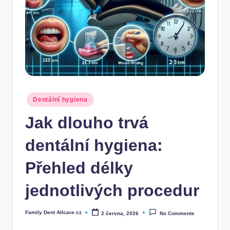
Posted
Dentální hygiena
in
Jak dlouho trvá
dentální hygiena:
Přehled délky
jednotlivých procedur
Family Dent Allcare.cz
2 června, 2026
No Comments
Posted
by