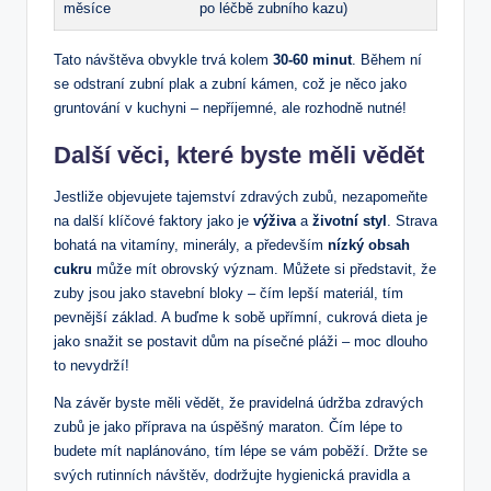
měsíce
po léčbě zubního kazu)
Tato návštěva obvykle trvá kolem
30-60 minut
. Během ní
se odstraní zubní plak a zubní kámen, což je něco jako
gruntování v kuchyni – nepříjemné, ale rozhodně nutné!
Další věci, které byste měli vědět
Jestliže objevujete tajemství zdravých zubů, nezapomeňte
na další klíčové faktory jako je
výživa
a
životní styl
. Strava
bohatá na vitamíny, minerály, a především
nízký obsah
cukru
může mít obrovský význam. Můžete si představit, že
zuby jsou jako stavební bloky – čím lepší materiál, tím
pevnější základ. A buďme k sobě upřímní, cukrová dieta je
jako snažit se postavit dům na písečné pláži – moc dlouho
to nevydrží!
Na závěr byste měli vědět, že pravidelná údržba zdravých
zubů je jako příprava na úspěšný maraton. Čím lépe to
budete mít naplánováno, tím lépe se vám poběží. Držte se
svých rutinních návštěv, dodržujte hygienická pravidla a