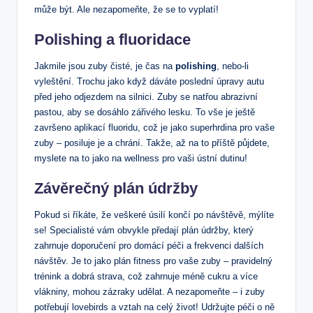
může být. Ale nezapomeňte, že se to vyplatí!
Polishing a fluoridace
Jakmile jsou zuby čisté, je čas na
polishing
, nebo-li
vyleštění. Trochu jako když dáváte poslední úpravy autu
před jeho odjezdem na silnici. Zuby se natřou abrazivní
pastou, aby se dosáhlo zářivého lesku. To vše je ještě
završeno aplikací fluoridu, což je jako superhrdina pro vaše
zuby – posiluje je a chrání. Takže, až na to příště půjdete,
myslete na to jako na wellness pro vaši ústní dutinu!
Závěrečný plán údržby
Pokud si říkáte, že veškeré úsilí končí po návštěvě, mýlíte
se! Specialisté vám obvykle předají plán údržby, který
zahrnuje doporučení pro domácí péči a frekvenci dalších
návštěv. Je to jako plán fitness pro vaše zuby – pravidelný
trénink a dobrá strava, což zahrnuje méně cukru a více
vlákniny, mohou zázraky udělat. A nezapomeňte – i zuby
potřebují lovebirds a vztah na celý život! Udržujte péči o ně