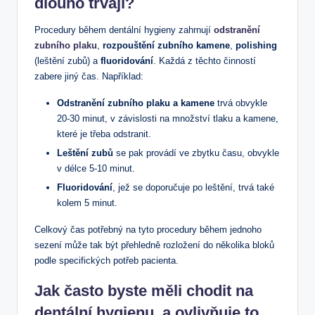
dlouho trvají?
Procedury během dentální hygieny zahrnují
odstranění
zubního plaku
,
rozpouštění zubního kamene
,
polishing
(leštění zubů) a
fluoridování
. Každá z těchto činností
zabere jiný čas. Například:
Odstranění zubního plaku a kamene
trvá obvykle
20-30 minut, v závislosti na množství tlaku a kamene,
které je třeba odstranit.
Leštění zubů
se pak provádí ve zbytku času, obvykle
v délce 5-10 minut.
Fluoridování
, jež se doporučuje po leštění, trvá také
kolem 5 minut.
Celkový čas potřebný na tyto procedury během jednoho
sezení může tak být přehledně rozložení do několika bloků
podle specifických potřeb pacienta.
Jak často byste měli chodit na
dentální hygienu, a ovlivňuje to