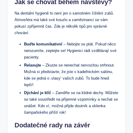
Jak se chovat během návštěvy?
Na dentální hygieně to není jen o samotném čištění zubů.
Atmosféra má také své kouzlo a zaměstnanci se vám
pokusí zpříjemnit čas. Zde je několik tipů pro správné
chování:
Buďte komunikativní
– Nebojte se ptát. Pokud něco
nerozumíte, zeptejte se! Hygienici rádi vzdělávají své
pacienty.
Relaxujte
– Zkuste se nenechat nervozitou strhnout.
Možná si představte, že jste v kadeřnickém salónu,
kde se jedná o ‚vlasy‘ vašich zubů. To bude hned
lepší!
Dýchání je klíč
– Zaměřte se na klidné dechy. Můžete
se také soustředit na příjemné vzpomínky a nechat se
unášet. Kdo ví, možná přijde doutník a sklenka
šampaňského příští rok!
Dodatečné rady na závěr