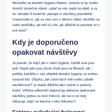
Nechoďte na dentální hygienu hladoví, protože to by mohlo
skončit skutečně vtipně, zubař se vás zeptá na oběd, a vy
nic nemáte! A konečně, planujte si návštěvy pravidelně.
Vzpomínáte si, jak se vám sice v dětství vůbec nechtělo na
zubní prohlídku, ale teď už víte, jak důležité je postarat se o
své ústa?
Kdy je doporučeno
opakovat návštěvy
Je pravda, že když jde o zubní hygienu, každé ústa jsou
jiná! Stejně jako jsou různé chutě piva na Moravě, tak i
potřeby každého z nás ohledně dentální hygieny se mohou
výrazně lišit. Otázka „Jak často bych měl svého zubaře
navštěvovat?“ je stejně důležitá jako vybrat si správný
šmkd. Většina odborníků doporučuje plánovat opakované
návštěvy jednou za šest měsíců, ale na co se tedy
odkazuje, když se bavíme o této frekvenci?