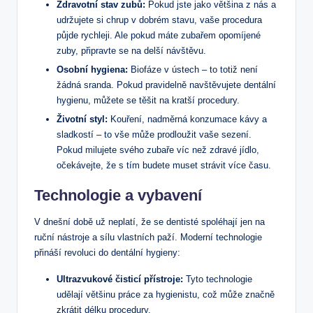
Zdravotní stav zubů:
Pokud jste jako většina z nás a
udržujete si chrup v dobrém stavu, vaše procedura
půjde rychleji. Ale pokud máte zubařem opomíjené
zuby, připravte se na delší návštěvu.
Osobní hygiena:
Biofáze v ústech – to totiž není
žádná sranda. Pokud pravidelně navštěvujete dentální
hygienu, můžete se těšit na kratší procedury.
Životní styl:
Kouření, nadměrná konzumace kávy a
sladkostí – to vše může prodloužit vaše sezení.
Pokud milujete svého zubaře víc než zdravé jídlo,
očekávejte, že s tím budete muset strávit více času.
Technologie a vybavení
V dnešní době už neplatí, že se dentisté spoléhají jen na
ruční nástroje a sílu vlastních paží. Moderní technologie
přináší revoluci do dentální hygieny:
Ultrazvukové čisticí přístroje:
Tyto technologie
udělají většinu práce za hygienistu, což může značně
zkrátit délku procedury.