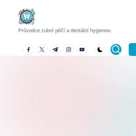
Skip
to
Průvodce zubní péčí a dentální hygienou
content
facebook.com
twitter.com
t.me
instagram.com
youtube.com