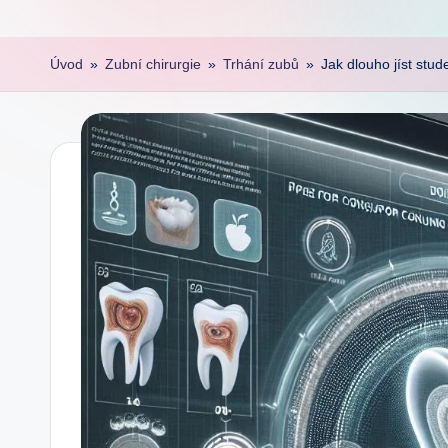
Úvod
»
Zubní chirurgie
»
Trhání zubů
»
Jak dlouho jíst stu