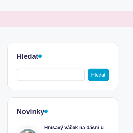
Hledat
Hledat
Novinky
Hnisavý váček na dásni u