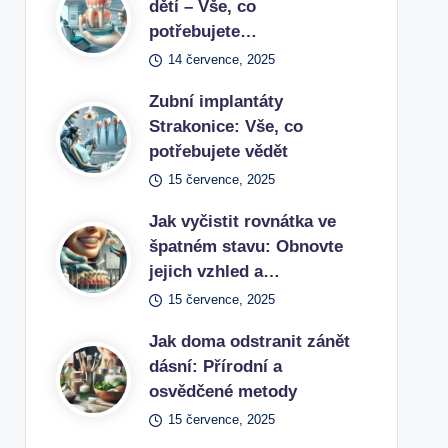
dětí – Vše, co
potřebujete…
14 července, 2025
Zubní implantáty
Strakonice: Vše, co
potřebujete vědět
15 července, 2025
Jak vyčistit rovnátka ve
špatném stavu: Obnovte
jejich vzhled a…
15 července, 2025
Jak doma odstranit zánět
dásní: Přírodní a
osvědčené metody
15 července, 2025