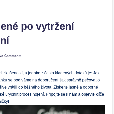
dené po vytržení
ní
No Comments
í zkušeností, a jedním z často kladených dotazů je: Jak
ánku se podíváme na doporučení, jak správně pečovat o
říve vrátili do běžného života. Získejte jasné a odborné
ké urychlit proces hojení. Připojte se k nám a objevte klíče
ičky!