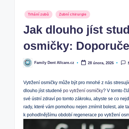
Posted
Trhání zubů
Zubní chirurgie
in
Jak dlouho jíst stu
osmičky: Doporuče
Family Dent Allcare.cz
28 února, 2026
Posted
by
Vytržení osmičky může být pro mnohé z nás stresujíc
dlouho jíst studené
po vytržení osmičky
? V tomto čl
své ústní zdraví po tomto zákroku, abyste se co nejd
rady, které vám pomohou nejen zmírnit bolest, ale ta
k pohodlnějšímu období regenerace po vytržení osm