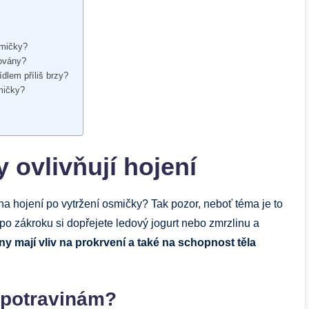
smičky?
rovány?
dlem příliš brzy?
smičky?
 ovlivňují hojení
 na hojení po vytržení osmičky? Tak pozor, neboť téma je to
po zákroku si dopřejete ledový jogurt nebo zmrzlinu a
y mají vliv na prokrvení a také na schopnost těla
 potravinám?