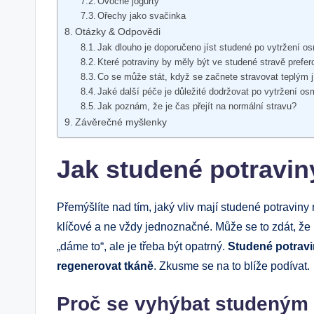
Ovocné jogurty
Ořechy jako svačinka
Otázky & Odpovědi
Jak dlouho je doporučeno jíst studené po vytržení o
Které potraviny by měly být ve studené stravě prefe
Co se může stát, když se začnete stravovat teplým jí
Jaké další péče je důležité dodržovat po vytržení o
Jak poznám, že je čas přejít na normální stravu?
Závěrečné myšlenky
Jak studené potraviny
Přemýšlíte nad tím, jaký vliv mají studené potraviny
klíčové a ne vždy jednoznačné. Může se to zdát, že 
„dáme to“, ale je třeba být opatrný.
Studené potravin
regenerovat tkáně
. Zkusme se na to blíže podívat.
Proč se vyhýbat studeným