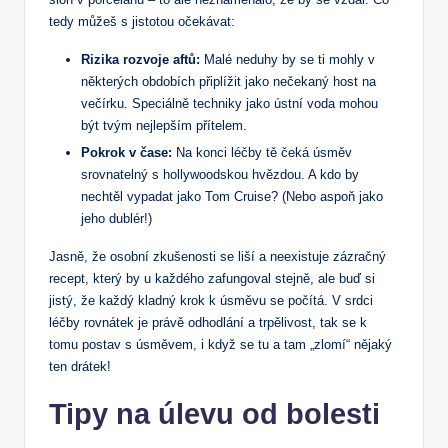
tedy můžeš s jistotou očekávat:
Rizika rozvoje aftů:
Malé neduhy by se ti mohly v
některých obdobích připlížit jako nečekaný host na
večírku. Speciálně techniky jako ústní voda mohou
být tvým nejlepším přítelem.
Pokrok v čase:
Na konci léčby tě čeká úsměv
srovnatelný s hollywoodskou hvězdou. A kdo by
nechtěl vypadat jako Tom Cruise? (Nebo aspoň jako
jeho dublér!)
Jasně, že osobní zkušenosti se liší a neexistuje zázračný
recept, který by u každého zafungoval stejně, ale buď si
jistý, že každý kladný krok k úsměvu se počítá. V srdci
léčby rovnátek je právě odhodlání a trpělivost, tak se k
tomu postav s úsměvem, i když se tu a tam „zlomí“ nějaký
ten drátek!
Tipy na úlevu od bolesti