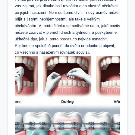
vás zajímá, jak dlouho bolí rovnátka a co vlastně očekávat
po jejich nasazení. Není se čemu divit – nový úsměv může
přijít s jistými nepříjemnostmi, ale také s velkým
očekáváním. V
tomto článku se podíváme na
to, jaké pocity
můžete zažívat v prvních dnech a týdnech, a poskytneme
užitečné tipy,
jak si tento proces
co nejvíce usnadnit.
Pojďme se společně ponořit do světa ortodontie a objevit,
co všechno s nasazením rovnátek souvisí.