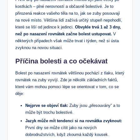
kostkách – plné nerovností a občasně bolestivé. Je to
přirozená reakce vašeho těla na to, jak se zuby posouvají
na nové místo. Většina lidí zažívá určitý stupeň nepohodlí,
které se liší od jedince k jedinci.
Obvykle trvá 1 až 3 dny,
než po nasazení rovnátek začne bolest ustupovat.
V
některých případech však může trvat i týden, než si ústa
zvyknou na novou situaci.
Příčina bolesti a co očekávat
Bolest po nasazení rovnátek většinou pochází z tlaku, který
rovnátek na zuby vyvíjí. Zde je několik základních faktů,
které vám mohou pomoci lépe se orientovat v tom, co se
děje:
Nejprve se objeví tlak:
Zuby jsou „přesouvány“ a to
může být trochu bolestivé.
Jazyk může mít tendenci si na rovnátka zvyknout:
První dny se může cítit jako na nových
dobrodružstvích, když zkoumá každý kousek.