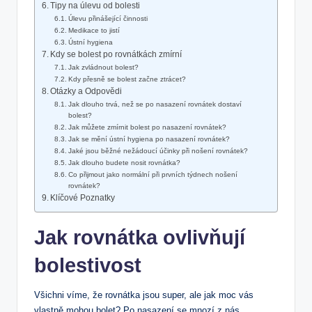
Tipy na úlevu od bolesti
Úlevu přinášející činnosti
Medikace to jistí
Ústní hygiena
Kdy se bolest po rovnátkách zmírní
Jak zvládnout bolest?
Kdy přesně se bolest začne ztrácet?
Otázky a Odpovědi
Jak dlouho trvá, než se po nasazení rovnátek dostaví
bolest?
Jak můžete zmírnit bolest po nasazení rovnátek?
Jak se mění ústní hygiena po nasazení rovnátek?
Jaké jsou běžné nežádoucí účinky při nošení rovnátek?
Jak dlouho budete nosit rovnátka?
Co přijmout jako normální při prvních týdnech nošení
rovnátek?
Klíčové Poznatky
Jak rovnátka ovlivňují
bolestivost
Všichni víme, že rovnátka jsou super, ale jak moc vás
vlastně mohou bolet? Po nasazení se mnozí z nás