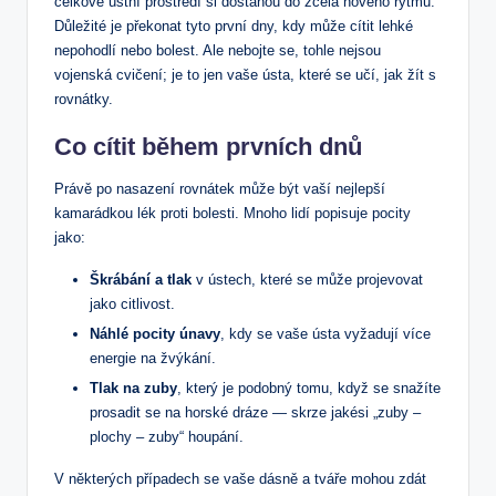
celkové ústní prostředí si dostanou do zcela nového rytmu.
Důležité je překonat tyto první dny, kdy může cítit lehké
nepohodlí nebo bolest. Ale nebojte se, tohle nejsou
vojenská cvičení; je to jen vaše ústa, které se učí, jak žít s
rovnátky.
Co cítit během prvních dnů
Právě po nasazení rovnátek může být vaší nejlepší
kamarádkou lék proti bolesti. Mnoho lidí popisuje pocity
jako:
Škrábání a tlak
v ústech, které se může projevovat
jako citlivost.
Náhlé pocity únavy
, kdy se vaše ústa vyžadují více
energie na žvýkání.
Tlak na zuby
, který je podobný tomu, když se snažíte
prosadit se na horské dráze — skrze jakési „zuby –
plochy – zuby“ houpání.
V některých případech se vaše dásně a tváře mohou zdát