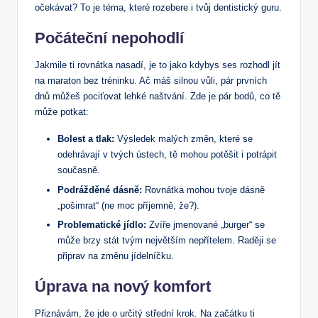
očekávat? To je téma, které rozebere i tvůj dentistický guru.
Počáteční nepohodlí
Jakmile ti rovnátka nasadí, je to jako kdybys ses rozhodl jít
na maraton bez tréninku. Ač máš silnou vůli, pár prvních
dnů můžeš pociťovat lehké naštvání. Zde je pár bodů, co tě
může potkat:
Bolest a tlak:
Výsledek malých změn, které se
odehrávají v tvých ústech, tě mohou potěšit i potrápit
současně.
Podrážděné dásně:
Rovnátka mohou tvoje dásně
„pošimrat“ (ne moc příjemně, že?).
Problematické jídlo:
Zvíře jmenované „burger“ se
může brzy stát tvým největším nepřítelem. Raději se
připrav na změnu jídelníčku.
Úprava na nový komfort
Přiznávám, že jde o určitý střední krok. Na začátku ti