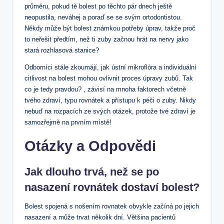
průměru, pokud tě bolest po těchto pár dnech ještě
neopustila, neváhej a poraď se se svým ortodontistou.
Někdy může být bolest známkou potřeby úprav, takže proč
to neřešit předtím, než ti zuby začnou hrát na nervy jako
stará rozhlasová stanice?
Odborníci stále zkoumájí, jak ústní mikroflóra a individuální
citlivost na bolest mohou ovlivnit proces úpravy zubů. Tak
co je tedy pravdou? , závisí na mnoha faktorech včetně
tvého zdraví, typu rovnátek a přístupu k péči o zuby. Nikdy
nebuď na rozpacích ze svých otázek, protože tvé zdraví je
samozřejmě na prvním místě!
Otázky a Odpovědi
Jak dlouho trvá, než se po
nasazení rovnátek dostaví bolest?
Bolest spojená s nošením rovnatek obvykle začíná po jejich
nasazení a může trvat několik dní. Většina pacientů