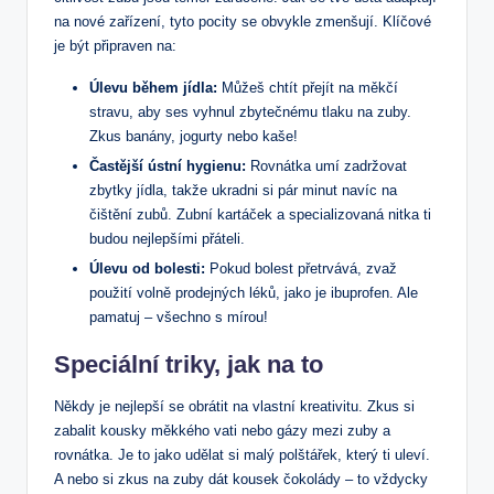
na nové zařízení, tyto pocity se obvykle zmenšují. Klíčové
je být připraven na:
Úlevu během jídla:
Můžeš chtít přejít na měkčí
stravu, aby ses vyhnul zbytečnému tlaku na zuby.
Zkus banány, jogurty nebo kaše!
Častější ústní hygienu:
Rovnátka umí zadržovat
zbytky jídla, takže ukradni si pár minut navíc na
čištění zubů. Zubní kartáček a specializovaná nitka ti
budou nejlepšími přáteli.
Úlevu od bolesti:
Pokud bolest přetrvává, zvaž
použití volně prodejných léků, jako je ibuprofen. Ale
pamatuj – všechno s mírou!
Speciální triky, jak na to
Někdy je nejlepší se obrátit na vlastní kreativitu. Zkus si
zabalit kousky měkkého vati nebo gázy mezi zuby a
rovnátka. Je to jako udělat si malý polštářek, který ti uleví.
A nebo si zkus na zuby dát kousek čokolády – to vždycky