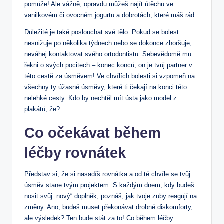
pomůže! Ale vážně, opravdu můžeš najít útěchu ve
vanilkovém či ovocném jogurtu a dobrotách, které máš rád.
Důležité je také poslouchat své tělo. Pokud se bolest
nesnižuje po několika týdnech nebo se dokonce zhoršuje,
neváhej kontaktovat svého ortodontistu. Sebevědomě mu
řekni o svých pocitech – konec konců, on je tvůj partner v
této cestě za úsměvem! Ve chvílích bolesti si vzpomeň na
všechny ty úžasné úsměvy, které ti čekají na konci této
nelehké cesty. Kdo by nechtěl mít ústa jako model z
plakátů, že?
Co očekávat během
léčby rovnátek
Představ si, že si nasadíš rovnátka a od té chvíle se tvůj
úsměv stane tvým projektem. S každým dnem, kdy budeš
nosit svůj „nový“ doplněk, poznáš, jak tvoje zuby reagují na
změny. Ano, budeš muset překonávat drobné diskomforty,
ale výsledek? Ten bude stát za to! Co během léčby