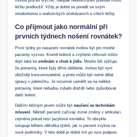
mohou proces urychlit. Naopak nedodržování pravidel může
léčbu prodloužit. Vždy je dobré se poradit se svým
ortodontistou o realistických očekáváních a cílech léčby.
Co přijmout jako normální při
prvních týdnech nošení rovnátek?
První týdny po nasazení rovnátek mohou být pro mnohé
pacienty výzvou. Kromě bolesti a zvýšené citlivosti může
dojít také ke
změnám v chuti k jídlu
. Mnoho lidí zjišťuje,
že potraviny, které byly dříve oblíbené, mohou být nyní
obtížněji konzumovatelné, a proto může být nutné dělat
úpravy v jídelníčku. Je rozumné zaměřit se na měkké
potraviny, které nebudou zubaře dráždit nebo způsobovat
další bolest.
Dalším běžným jevem může být
naučení se technikám
mluvení
. Někteří pacienti zažívají mírné změny v artikulaci,
zejména pokud nosí jazyková rovnátka. To obvykle
ustupuje během několika týdnů, jak si pacient zvykne na
nové podmínky. V této době je dobré mít po ruce podporu