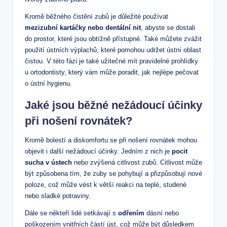
Kromě běžného čistění zubů je důležité používat
mezizubní kartáčky nebo dentální nit
, abyste se dostali
do prostor, které jsou obtížně přístupné. Také můžete zvážit
použití ústních výplachů, které pomohou udržet ústní oblast
čistou. V této fázi je také užitečné mít pravidelné prohlídky
u ortodontisty, který vám může poradit, jak nejlépe pečovat
o ústní hygienu.
Jaké jsou běžné nežádoucí účinky
při nošení rovnátek?
Kromě bolestí a diskomfortu se při nošení rovnátek mohou
objevit i další nežádoucí účinky. Jedním z nich je
pocit
sucha v ústech
nebo zvýšená citlivost zubů. Citlivost může
být způsobena tím, že zuby se pohybují a přizpůsobují nové
poloze, což může vést k větší reakci na teplé, studené
nebo sladké potraviny.
Dále se někteří lidé setkávají s
odřením
dásní nebo
poškozením vnitřních částí úst, což může být důsledkem