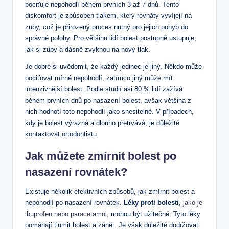
pociťuje nepohodlí během prvních 3 až 7 dnů. Tento
diskomfort je způsoben tlakem, který rovnáty vyvíjejí na
zuby, což je přirozený proces nutný pro jejich pohyb do
správné polohy. Pro většinu lidí bolest postupně ustupuje,
jak si zuby a dásně zvyknou na nový tlak.
Je dobré si uvědomit, že každý jedinec je jiný. Někdo může
pociťovat mírné nepohodlí, zatímco jiný může mít
intenzivnější bolest. Podle studií asi 80 % lidí zažívá
během prvních dnů po nasazení bolest, avšak většina z
nich hodnotí toto nepohodlí jako snesitelné. V případech,
kdy je bolest výrazná a dlouho přetrvává, je důležité
kontaktovat ortodontistu.
Jak můžete zmírnit bolest po
nasazení rovnátek?
Existuje několik efektivních způsobů, jak zmírnit bolest a
nepohodlí po nasazení rovnátek.
Léky proti bolesti
,
jako je
ibuprofen nebo paracetamol
, mohou být užitečné. Tyto léky
pomáhají tlumit bolest a zánět. Je však důležité dodržovat