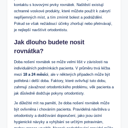
kontaktu s kovovými prvky rovnátek. Naštěstí existují
ochranné voskové produkty, které můžete použít k zakrytí
nepříjemných míst, a tím zmírnit bolest a podráždění.
Pokud se však nežádoucí účinky zhoršují nebo přetrvávají,
je nejlepší navštívit ortodontistu.
Jak dlouho budete nosit
rovnátka?
Doba nošení rovnátek se může velmi lišit v závislosti na
individuálních podmínkách pacienta. V průměru trvá léčba
mezi
18 a 24 měsíci
, ale v některých případech může být
potřebná i delší doba. Faktory, které ovlivňují tuto dobu,
zahrnují závažnost ortodontického problému, věk pacienta a
jak důsledně dodržuje pokyny ortodontisty.
Je důležité mít na paměti, že doba nošení rovnátek může
být ovlivněna i chováním pacienta. Pravidelná návštěva u
ortodontisty a dodržování doporučení, jako jsou ústní
hygienické návyky a vyhýbání se určitým potravinám,