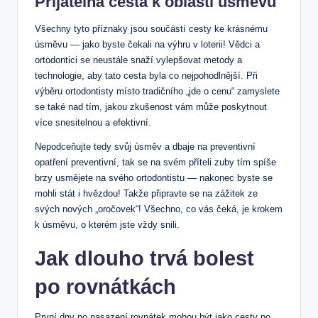
Přijatelná cesta k oblasti úsměvu
Všechny tyto příznaky jsou součástí cesty ke krásnému
úsměvu — jako byste čekali na výhru v loterii! Vědci a
ortodontici se neustále snaží vylepšovat metody a
technologie, aby tato cesta byla co nejpohodlnější. Při
výběru ortodontisty místo tradičního „jde o cenu“ zamyslete
se také nad tím, jakou zkušenost vám může poskytnout
více snesitelnou a efektivní.
Nepodceňujte tedy svůj úsměv a dbaje na preventivní
opatření preventivní, tak se na svém příteli zuby tím spíše
brzy usmějete na svého ortodontistu — nakonec byste se
mohli stát i hvězdou! Takže připravte se na zážitek ze
svých nových „oročovek“! Všechno, co vás čeká, je krokem
k úsměvu, o kterém jste vždy snili.
Jak dlouho trvá bolest
po rovnátkách
První dny po nasazení rovnátek mohou být jako cesty po