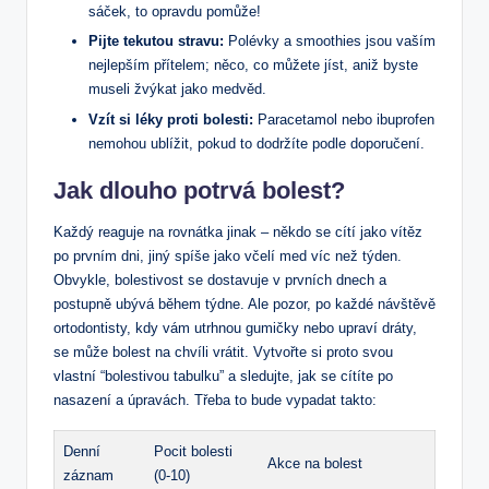
sáček, to opravdu pomůže!
Pijte tekutou stravu:
Polévky a smoothies jsou vaším
nejlepším přítelem; něco, co můžete jíst, aniž byste
museli žvýkat jako medvěd.
Vzít si léky proti bolesti:
Paracetamol nebo ibuprofen
nemohou ublížit, pokud to dodržíte podle doporučení.
Jak dlouho potrvá bolest?
Každý reaguje na rovnátka jinak – někdo se cítí jako vítěz
po prvním dni, jiný spíše jako včelí med víc než týden.
Obvykle, bolestivost se dostavuje v prvních dnech a
postupně ubývá během týdne. Ale pozor, po každé návštěvě
ortodontisty, kdy vám utrhnou gumičky nebo upraví dráty,
se může bolest na chvíli vrátit. Vytvořte si proto svou
vlastní “bolestivou tabulku” a sledujte, jak se cítíte po
nasazení a úpravách. Třeba to bude vypadat takto:
Denní
Pocit bolesti
Akce na bolest
záznam
(0-10)