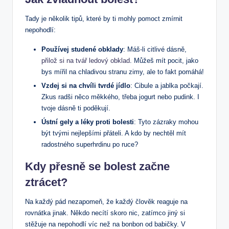
Tady je několik tipů, které by ti mohly pomoct zmírnit
nepohodlí:
Používej studené obklady
: Máš-li citlivé dásně,
přilož si na tvář ledový obklad
. Můžeš mít pocit, jako
bys mířil na chladivou stranu zimy, ale to fakt pomáhá!
Vzdej si na chvíli tvrdé jídlo
: Cibule a jablka počkají.
Zkus radši něco měkkého, třeba jogurt nebo pudink. I
tvoje dásně ti poděkují.
Ústní gely a léky proti bolesti
: Tyto zázraky mohou
být tvými nejlepšími přáteli. A kdo by nechtěl mít
radostného superhrdinu po ruce?
Kdy přesně se bolest začne
ztrácet?
Na každý pád nezapomeň, že každý člověk reaguje na
rovnátka jinak. Někdo necítí skoro nic, zatímco jiný si
stěžuje na nepohodlí víc než na bonbon od babičky. V