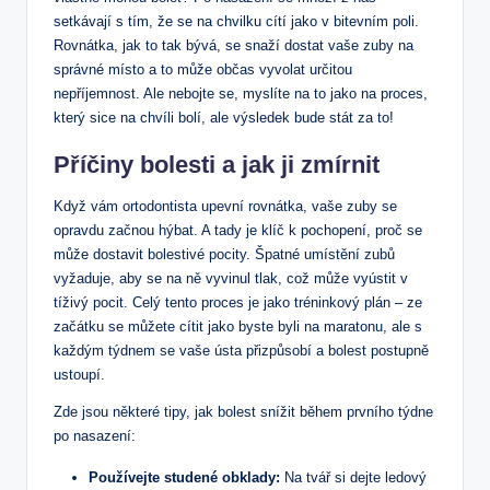
setkávají s tím, že se na chvilku cítí jako v bitevním poli.
Rovnátka, jak to tak bývá, se snaží dostat vaše zuby na
správné místo a to může občas vyvolat určitou
nepříjemnost. Ale nebojte se, myslíte na to jako na proces,
který sice na chvíli bolí, ale výsledek bude stát za to!
Příčiny bolesti a jak ji zmírnit
Když vám ortodontista upevní rovnátka, vaše zuby se
opravdu začnou hýbat. A tady je klíč k pochopení, proč se
může dostavit bolestivé pocity. Špatné umístění zubů
vyžaduje, aby se na ně vyvinul tlak, což může vyústit v
tíživý pocit. Celý tento proces je jako tréninkový plán – ze
začátku se můžete cítit jako byste byli na maratonu, ale s
každým týdnem se vaše ústa přizpůsobí a bolest postupně
ustoupí.
Zde jsou některé tipy, jak bolest snížit během prvního týdne
po nasazení:
Používejte studené obklady:
Na tvář si dejte ledový