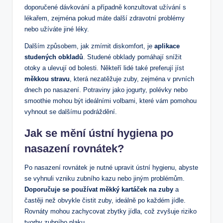
doporučené dávkování a případně konzultovat užívání s
lékařem, zejména pokud máte další zdravotní problémy
nebo užíváte jiné léky.
Dalším způsobem, jak zmírnit diskomfort, je
aplikace
studených obkladů
. Studené obklady pomáhají snížit
otoky a ulevují od bolesti. Někteří lidé také preferují jíst
měkkou stravu
, která nezatěžuje zuby, zejména v prvních
dnech po nasazení. Potraviny jako jogurty, polévky nebo
smoothie mohou být ideálními volbami, které vám pomohou
vyhnout se dalšímu podráždění.
Jak se mění ústní hygiena po
nasazení rovnátek?
Po nasazení rovnátek je nutné upravit ústní hygienu, abyste
se vyhnuli vzniku zubního kazu nebo jiným problémům.
Doporučuje se používat měkký kartáček na zuby
a
častěji než obvykle čistit zuby, ideálně po každém jídle.
Rovnáty mohou zachycovat zbytky jídla, což zvyšuje riziko
tvorby zubního plaku.