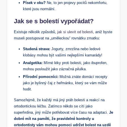
Písek v oku?
Ne, to jen projevy pocitů nekomfortu,
které jsou normální.
Jak se s bolestí vypořádat?
Existuje několik způsobů,
jak si ulevit od bolesti
, aniž byste
museli postupovat na „uměleckou“ rovnátku zmatku:
Studená strava:
Jogurty, zmrzlina nebo ledové
klobásy mohou být vašimi nejlepšími kamarády!
Analgetika:
Mírné léky proti bolesti, jako ibuprofen,
mohou posloužit jako zázračná pilulka.
Přírodní pomocníci:
Možná znáte domácí recepty
jako je bylinný čaj z heřmánku, který se vám může
hodit.
Samozřejmě, že každý má jiný práh bolesti a reakcí na
ortodontickou léčbu. Zatímco někdo se cítí jako
superhrdina, jiný může potřebovat více času na adaptaci.
Je
dobré mít na paměti, že pravidelné kontroly u
ortodontisty vám mohou pomoci udržet bolest na uzdě