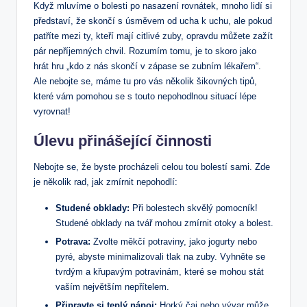
Když mluvíme o bolesti po nasazení rovnátek, mnoho lidí si
představí, že skončí s úsměvem od ucha k uchu, ale pokud
patříte mezi ty, kteří mají citlivé zuby, opravdu můžete zažít
pár nepříjemných chvil. Rozumím tomu, je to skoro jako
hrát hru „kdo z nás skončí v zápase se zubním lékařem“.
Ale nebojte se, máme tu pro vás několik šikovných tipů,
které vám pomohou se s touto nepohodlnou situací lépe
vyrovnat!
Úlevu přinášející činnosti
Nebojte se, že byste procházeli celou tou bolestí sami. Zde
je několik rad, jak zmírnit nepohodlí:
Studené obklady:
Při bolestech skvělý pomocník!
Studené obklady na tvář mohou zmírnit otoky a bolest.
Potrava:
Zvolte měkčí potraviny, jako jogurty nebo
pyré, abyste minimalizovali tlak na zuby. Vyhněte se
tvrdým a křupavým potravinám, které se mohou stát
vaším největším nepřítelem.
Připravte si teplý nápoj:
Horký čaj nebo vývar může