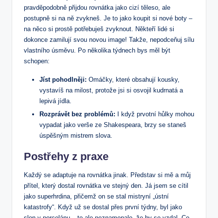
pravděpodobně přijdou rovnátka jako cizí těleso, ale
postupně si na ně zvykneš. Je to jako koupit si nové boty –
na něco si prostě potřebuješ zvyknout. Někteří lidé si
dokonce zamilují svou novou image! Takže, nepodceňuj sílu
vlastního úsměvu. Po několika týdnech bys měl být
schopen:
Jíst pohodlněji:
Omáčky, které obsahují kousky,
vystavíš na milost, protože jsi si osvojil kudrnatá a
lepivá jídla.
Rozprávět bez problémů:
I když prvotní hůlky mohou
vypadat jako verše ze Shakespeara, brzy se staneš
úspěšným mistrem slova.
Postřehy z praxe
Každý se adaptuje na rovnátka jinak. Představ si mě a můj
přítel, který dostal rovnátka ve stejný den. Já jsem se cítil
jako superhrdina, přičemž on se stal mistryní „ústní
katastrofy“. Když už se dostal přes první týdny, byl jako
slon v porcelánu – to ale neznamenalo, že by se vzdal. Co