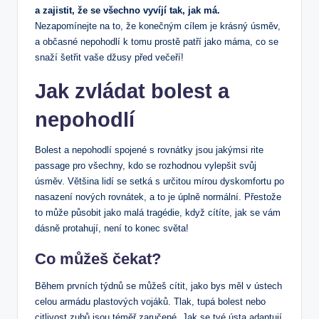
a zajistit, že se všechno vyvíjí tak, jak má.
Nezapomínejte na to, že konečným cílem je krásný úsměv,
a občasné nepohodlí k tomu prostě patří jako máma, co se
snaží šetřit vaše džusy před večeří!
Jak zvládat bolest a
nepohodlí
Bolest a nepohodlí spojené s rovnátky jsou jakýmsi rite
passage pro všechny, kdo se rozhodnou vylepšit svůj
úsměv. Většina lidí se setká s určitou mírou dyskomfortu po
nasazení nových rovnátek, a to je úplně normální. Přestože
to může působit jako malá tragédie, když cítíte, jak se vám
dásně protahují, není to konec světa!
Co můžeš čekat?
Během prvních týdnů se můžeš cítit, jako bys měl v ústech
celou armádu plastových vojáků. Tlak, tupá bolest nebo
citlivost zubů jsou téměř zaručené. Jak se tvé ústa adaptují