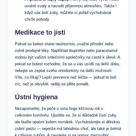
uvolnit svaly a navodit příjemnou atmosféru. Takže i
když vás bolí zuby, můžete si pořád vychutnávat
chvíle pohody.
Medikace to jistí
Pokud se bolest stane neúnosnou, zvažte přírodní nebo
volně prodejné léky. Například ibuprofen nebo paracetamol
mohou být vašimi srdečními společníky na cestě k úlevě. A
pokud se bolest rozhodne, že se u vás usídlí na delší dobu,
nebojte se zeptat svého ortodontisty na další možnosti.
Víte, co říkají? Lepší prevence než léčba — pokud to bolí
víc, než je obvyklé, raději se jděte poradit.
Ústní hygiena
Nezapomeňte, že péče o ústa hraje klíčovou roli v
celkovém komfortu. Ujistěte se, že si důkladně čistí zuby,
ale buďte opatrní kolem rovnátek. Vychutnávejte si dětskou
zubní pastu — nejenže má lahodnou chuť, ale také je šetrná
k citlivým zubům. A zavolejte si na pomoc mezizubní