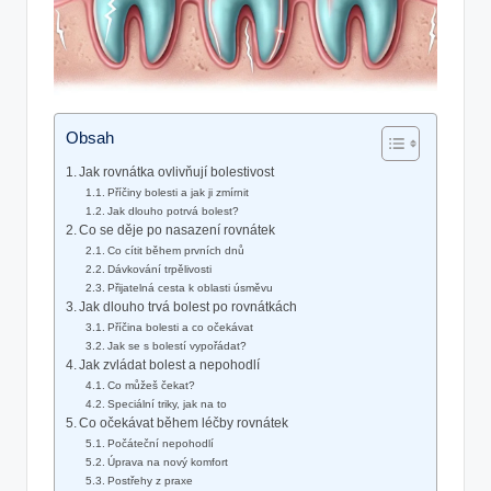
Obsah
Jak rovnátka ovlivňují bolestivost
Příčiny bolesti a jak ji zmírnit
Jak dlouho potrvá bolest?
Co se děje po nasazení rovnátek
Co cítit během prvních dnů
Dávkování trpělivosti
Přijatelná cesta k oblasti úsměvu
Jak dlouho trvá bolest po rovnátkách
Příčina bolesti a co očekávat
Jak se s bolestí vypořádat?
Jak zvládat bolest a nepohodlí
Co můžeš čekat?
Speciální triky, jak na to
Co očekávat během léčby rovnátek
Počáteční nepohodlí
Úprava na nový komfort
Postřehy z praxe