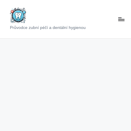
Skip
to
content
Průvodce zubní péčí a dentální hygienou