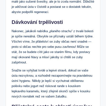
malé jako sušené švestky, ale je to zcela normální. Důležité
je udržovat ústa v čistotě a postarat se o dostatek tekutin,
abyste podpořili regeneraci.
Dávkování trpělivosti
Nakonec, jakákoli nabídka „planého strachu“ z trvalé bolesti
je spíše nereálná. Obvykle se příznaky ustálí během týdne.
Všichni víme, že přátelství se zuby občas není snadné —
proto si občas nechte pro sebe pusu zavřenou! Může se
stát, že se budete cítit jako ve starém filmu, kdy postavy
mají okované hlavy a mluví jakoby si chtěli se zuby
zašprtnout.
Snažte se vyhýbat tvrdé a lepivé stravě, dokud se vaše
ústa nezvyknou, a rozhodně nezapomínejte na pravidelnou
ústní hygienu. Někdy je lepší si vychutnat oblíbenou
polévku nebo jogurt než riskovat rande s kouskem
lepkavého karamelu, který zřejmě skončí spíše v kousku
nových rovnátek než ve vašem žaludku.