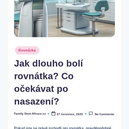
Posted
Rovnátka
in
Jak dlouho bolí
rovnátka? Co
očekávat po
nasazení?
Family Dent Allcare.cz
27 července, 2025
No Comments
Posted
by
Pokud jste se právě rozhodli pro rovnátka, pravděpodobně