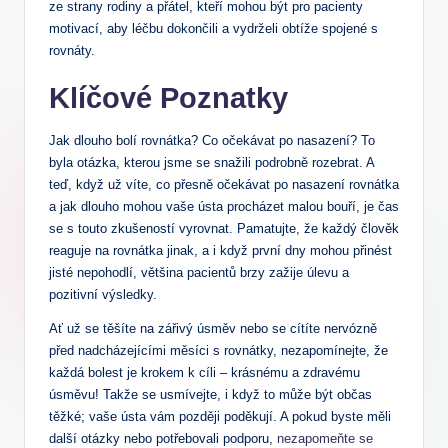
ze strany rodiny a přátel, kteří mohou být pro pacienty
motivací, aby léčbu dokončili a vydrželi obtíže spojené s
rovnáty.
Klíčové Poznatky
Jak dlouho bolí rovnátka? Co očekávat po nasazení? To
byla otázka, kterou jsme se snažili podrobně rozebrat. A
teď, když už víte, co přesně očekávat po nasazení rovnátka
a jak dlouho mohou vaše ústa procházet malou bouří, je čas
se s touto zkušeností vyrovnat. Pamatujte, že každý člověk
reaguje na rovnátka jinak, a i když první dny mohou přinést
jisté nepohodlí, většina pacientů brzy zažije úlevu a
pozitivní výsledky.
Ať už se těšíte na zářivý úsměv nebo se cítíte nervózně
před nadcházejícími měsíci s rovnátky, nezapomínejte, že
každá bolest je krokem k cíli – krásnému a zdravému
úsměvu! Takže se usmívejte, i když to může být občas
těžké; vaše ústa vám později poděkují. A pokud byste měli
další otázky nebo potřebovali podporu,
nezapomeňte se