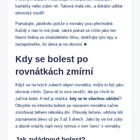
kartáčky nebo zubní nit. Taková malá věc, a dokáže udělat
obrovský rozdíl!
Pamatujte, jakékoliv potíže s rovnáky jsou přechodné.
Každý z nás to má jinak, takže pokud se cítíte jako ten
hlavní hrdina ve strašidelném filmu, dodržujte tyto tipy a
nezapomeňte, že úleva je na obzoru! 🍀
Kdy se bolest po
rovnátkách zmírní
Když se na tvých zubech objeví rovnátka, může to být jako
olizovat citrón. Zprvu tě to sice osvěží, ale po chvíli to
začíná bolet. A teď je otázka:
kdy se to všechno uklidní
?
Obvykle se intenzita bolesti po nasazení rovnátka začne
zmírňovat během několika dní. Přesněji řečeno, většina lidí
zaznamená úlevu už po 3 až 5 dnech. Jako by se tvé zuby
a dásně snažily najít nový rytmus v tom ‘tanci’ s rovnátky.
Jak zvládnout bolest?