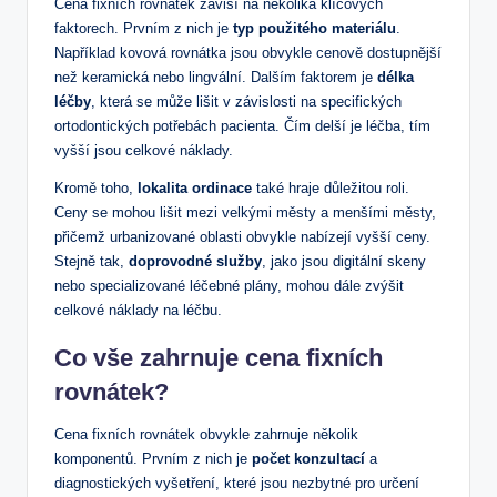
Cena fixních rovnátek závisí na několika klíčových
faktorech. Prvním z nich je
typ použitého materiálu
.
Například kovová rovnátka jsou obvykle cenově dostupnější
než keramická nebo lingvální. Dalším faktorem je
délka
léčby
, která se může lišit v závislosti na specifických
ortodontických potřebách pacienta. Čím delší je léčba, tím
vyšší jsou celkové náklady.
Kromě toho,
lokalita ordinace
také hraje důležitou roli.
Ceny se mohou lišit mezi velkými městy a menšími městy,
přičemž urbanizované oblasti obvykle nabízejí vyšší ceny.
Stejně tak,
doprovodné služby
, jako jsou digitální skeny
nebo specializované léčebné plány, mohou dále zvýšit
celkové náklady na léčbu.
Co vše zahrnuje cena fixních
rovnátek?
Cena fixních rovnátek obvykle zahrnuje několik
komponentů. Prvním z nich je
počet konzultací
a
diagnostických vyšetření, které jsou nezbytné pro určení