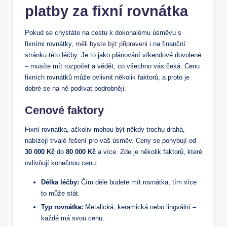
platby za fixní rovnátka
Pokud se chystáte na cestu k dokonalému úsměvu s
fixními rovnátky,
měli byste být připraveni
i na finanční
stránku této léčby. Je to jako plánování víkendové dovolené
– musíte mít rozpočet a vědět, co všechno vás čeká. Cenu
fixních rovnátků může ovlivnit několik faktorů, a proto je
dobré se na ně podívat podrobněji.
Cenové faktory
Fixní rovnátka, ačkoliv mohou být někdy trochu drahá,
nabízejí trvalé řešení pro váš úsměv. Ceny se pohybují od
30 000 Kč
do
80 000 Kč
a více. Zde je několik faktorů, které
ovlivňují konečnou cenu:
Délka léčby:
Čím déle budete mít rovnátka, tím více
to může stát.
Typ rovnátka:
Metalická, keramická nebo lingvální –
každé má svou cenu.