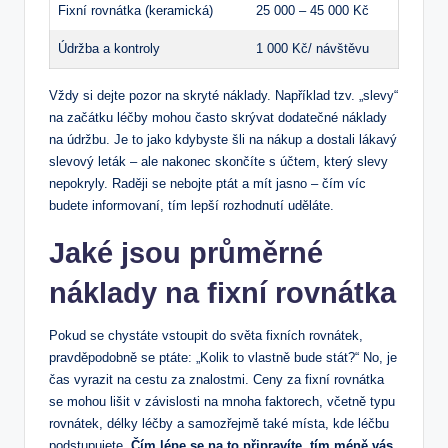
Fixní rovnátka (keramická)
25 000 – 45 000 Kč
Údržba a kontroly
1 000 Kč/ návštěvu
Vždy si dejte pozor na skryté náklady. Například tzv. „slevy“
na začátku léčby mohou často skrývat dodatečné náklady
na údržbu. Je to jako kdybyste šli na nákup a dostali lákavý
slevový leták – ale nakonec skončíte s účtem, který slevy
nepokryly. Raději se nebojte ptát a mít jasno – čím víc
budete informovaní, tím lepší rozhodnutí uděláte.
Jaké jsou průměrné
náklady na fixní rovnátka
Pokud se chystáte vstoupit do světa fixních rovnátek,
pravděpodobně se ptáte: „Kolik to vlastně bude stát?“ No, je
čas vyrazit na cestu za znalostmi. Ceny za fixní rovnátka
se mohou lišit v závislosti na mnoha faktorech, včetně typu
rovnátek, délky léčby a samozřejmě také místa, kde léčbu
podstupujete.
Čím lépe se na to připravíte, tím méně vás