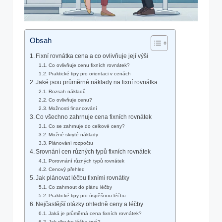
Obsah
Fixní rovnátka cena a co ovlivňuje její výši
Co ovlivňuje cenu fixních rovnátek?
Praktické tipy pro orientaci v cenách
Jaké jsou průměrné náklady na fixní rovnátka
Rozsah nákladů
Co ovlivňuje cenu?
Možnosti financování
Co všechno zahrnuje cena fixních rovnátek
Co se zahrnuje do celkové ceny?
Možné skryté náklady
Plánování rozpočtu
Srovnání cen různých typů fixních rovnátek
Porovnání různých typů rovnátek
Cenový přehled
Jak plánovat léčbu fixními rovnátky
Co zahrnout do plánu léčby
Praktické tipy pro úspěšnou léčbu
Nejčastější otázky ohledně ceny a léčby
Jaká je průměrná cena fixních rovnátek?
Jak dlouho léčba trvá?