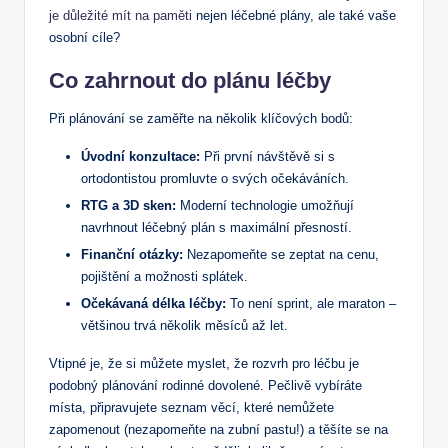
je důležité mít na paměti
nejen léčebné plány, ale také vaše
osobní cíle?
Co zahrnout do plánu léčby
Při plánování se zaměřte na několik klíčových bodů:
Úvodní konzultace:
Při první návštěvě si s
ortodontistou promluvte o svých očekáváních.
RTG a 3D sken:
Moderní technologie umožňují
navrhnout léčebný plán s maximální přesností.
Finanční otázky:
Nezapomeňte se zeptat na cenu,
pojištění a možnosti splátek.
Očekávaná délka léčby:
To není sprint, ale maraton –
většinou trvá několik měsíců až let.
Vtipné je, že si můžete myslet, že rozvrh pro léčbu je
podobný plánování rodinné dovolené. Pečlivě vybíráte
místa, připravujete seznam věcí, které nemůžete
zapomenout (nezapomeňte na zubní pastu!) a těšíte se na