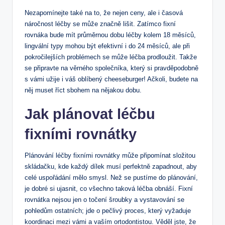
Nezapomínejte také na to, že nejen ceny, ale i časová
náročnost léčby se může značně lišit. Zatímco fixní
rovnáka bude mít průměrnou dobu léčby kolem 18 měsíců,
lingvální typy mohou být efektivní i do 24 měsíců, ale při
pokročilejších problémech se může léčba prodloužit. Takže
se připravte na věrného společníka, který si pravděpodobně
s vámi užije i váš oblíbený cheeseburger! Ačkoli, budete na
něj muset říct sbohem na nějakou dobu.
Jak plánovat léčbu
fixními rovnátky
Plánování léčby fixními rovnátky může připomínat složitou
skládačku, kde každý dílek musí perfektně zapadnout, aby
celé uspořádání mělo smysl. Než se pustíme do plánování,
je dobré si ujasnit, co všechno taková léčba obnáší. Fixní
rovnátka nejsou jen o točení šroubky a vystavování se
pohledům ostatních; jde o pečlivý proces, který vyžaduje
koordinaci mezi vámi a vaším ortodontistou. Věděl jste, že