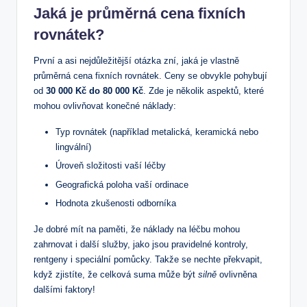
Jaká je průměrná cena fixních
rovnátek?
První a asi nejdůležitější otázka zní, jaká je vlastně
průměrná cena fixních rovnátek. Ceny se obvykle pohybují
od
30 000 Kč do 80 000 Kč
. Zde je několik aspektů, které
mohou ovlivňovat konečné náklady:
Typ rovnátek (například metalická, keramická nebo
lingvální)
Úroveň složitosti vaší léčby
Geografická poloha vaší ordinace
Hodnota zkušenosti odborníka
Je dobré mít na paměti, že náklady na léčbu mohou
zahrnovat i další služby, jako jsou pravidelné kontroly,
rentgeny i speciální pomůcky. Takže se nechte překvapit,
když zjistíte, že celková suma může být
silně
ovlivněna
dalšími faktory!