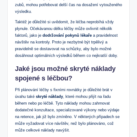
zubů, mohou potřebovat delší čas na dosažení vytouženého
výsledku.
Taktéž je důležité si uvědomit, že léčba neprobíhá vždy
plynule. Očekávanou délku léčby může ovlivnit několik
faktorů, jako je
dodržování pokynů lékaře
a pravidelnost
návštěv na kontroly. Proto je nezbytné být trpělivý a
pravidelně se dostavovat na schůzky, aby bylo možné
dosáhnout optimálních výsledků během co nejkratší doby.
Jaké jsou možné skryté náklady
spojené s léčbou?
Při plánování léčby s fixními rovnátky je důležité brát v
úvahu také
skryté náklady
, které mohou přijít na řadu
během nebo po léčbě. Tyto náklady mohou zahrnovat
dodatečné konzultace, specializované výkony nebo výdaje
na retence, jak již bylo zmíněno. V některých případech se
může vyžadovat více návštěv, než bylo plánováno, což
může celkové náklady navýšit.