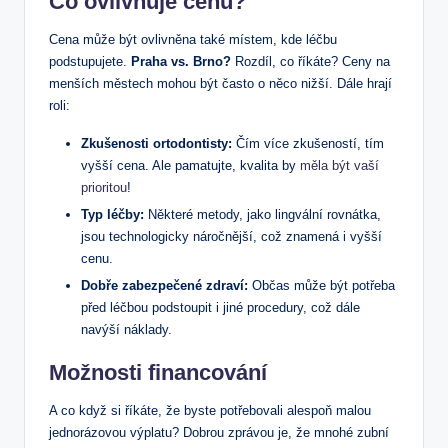
Co ovlivňuje cenu?
Cena může být ovlivněna také místem, kde léčbu
podstupujete.
Praha vs. Brno?
Rozdíl, co říkáte? Ceny na
menších městech mohou být často o něco nižší. Dále hrají
roli:
Zkušenosti ortodontisty:
Čím více zkušeností, tím
vyšší cena. Ale pamatujte, kvalita by
měla být vaší
prioritou
!
Typ léčby:
Některé metody, jako lingvální rovnátka,
jsou technologicky náročnější, což znamená i vyšší
cenu.
Dobře zabezpečené zdraví:
Občas může být potřeba
před léčbou podstoupit i jiné procedury, což dále
navýší náklady.
Možnosti financování
A co když si říkáte, že byste potřebovali alespoň malou
jednorázovou výplatu? Dobrou zprávou je, že mnohé zubní