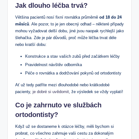
Jak dlouho léčba trvá?
Většina pacientů nosí fixní rovnátka průměrně
od 18 do 24
měsíců
. Ale pozor, to je jen obecný odhad – některé případy
mohou vyžadovat delší dobu, jiné jsou naopak rychlejší jako
šlehačka. Zde je pár důvodů, proč může léčba trvat déle
nebo kratší dobu:
Konstrukce a stav vašich zubů před začátkem léčby
Pravidelnost návštěv odborníka
Péče o rovnátka a dodržování pokynů od ortodontisty
Ať už tedy patříte mezi dlouhodobé nebo krátkodobé
pacienty,
je dobré si uvědomit
, že výsledek se vždy vyplatí!
Co je zahrnuto ve službách
ortodontisty?
Když už se dostaneme k otázce léčby, měli bychom si
probrat, co všechno zahrnuje vaši cestu za dokonalým