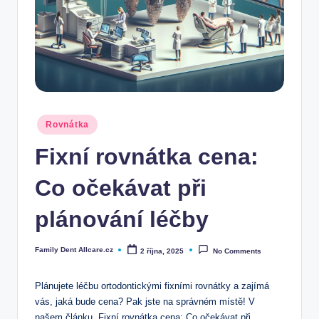
Posted
Rovnátka
in
Fixní rovnátka cena:
Co očekávat při
plánování léčby
Family Dent Allcare.cz
2 října, 2025
No Comments
Posted
by
Plánujete léčbu ortodontickými fixními rovnátky a zajímá
vás, jaká bude cena? Pak jste na správném místě! V
našem článku „Fixní rovnátka cena: Co očekávat při