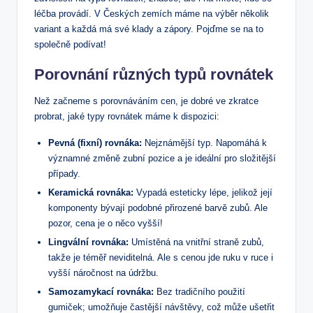
léčba provádí. V Českých zemích máme na výběr několik
variant a každá má své klady a zápory. Pojďme se na to
společně podívat!
Porovnání různých typů rovnátek
Než začneme s porovnáváním cen, je dobré ve zkratce
probrat, jaké typy rovnátek máme k dispozici:
Pevná (fixní) rovnáka:
Nejznámější typ. Napomáhá k
významné změně zubní pozice a je ideální pro složitější
případy.
Keramická rovnáka:
Vypadá esteticky lépe, jelikož její
komponenty bývají podobné přirozené barvě zubů. Ale
pozor, cena je o něco vyšší!
Lingvální rovnáka:
Umístěná na vnitřní straně zubů,
takže je téměř neviditelná. Ale s cenou jde ruku v ruce i
vyšší náročnost na údržbu.
Samozamykací rovnáka:
Bez tradičního použití
gumiček; umožňuje častější návštěvy, což může ušetřit