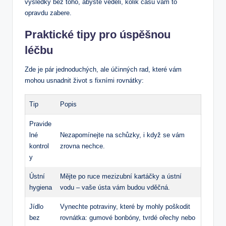
výsledky bez toho, abyste věděli, kolik času vám to
opravdu zabere.
Praktické tipy pro úspěšnou
léčbu
Zde je pár jednoduchých, ale účinných rad, které vám
mohou usnadnit život s fixními rovnátky:
Tip
Popis
Pravide
lné
Nezapomínejte na schůzky, i když se vám
kontrol
zrovna nechce.
y
Ústní
Mějte po ruce mezizubní kartáčky a ústní
hygiena
vodu – vaše ústa vám budou vděčná.
Jídlo
Vynechte potraviny, které by mohly poškodit
bez
rovnátka: gumové bonbóny, tvrdé ořechy nebo