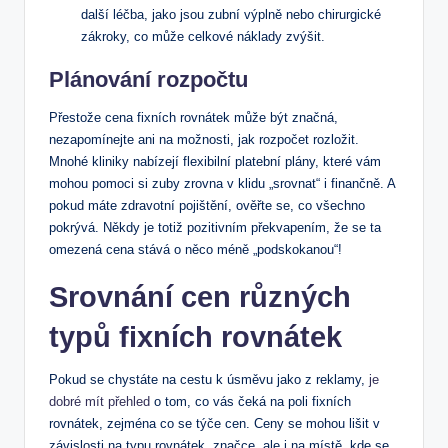
další léčba, jako jsou zubní výplně nebo chirurgické
zákroky, co může celkové náklady zvýšit.
Plánování rozpočtu
Přestože cena fixních rovnátek může být značná,
nezapomínejte ani na možnosti, jak rozpočet rozložit.
Mnohé kliniky nabízejí flexibilní platební plány, které vám
mohou pomoci si zuby zrovna v klidu „srovnat“ i finančně. A
pokud máte zdravotní pojištění, ověřte se, co všechno
pokrývá. Někdy je totiž pozitivním překvapením, že se ta
omezená cena stává o něco méně „podskokanou“!
Srovnání cen různých
typů fixních rovnátek
Pokud se chystáte na cestu k úsměvu jako z reklamy,
je
dobré mít přehled
o tom, co vás čeká na poli fixních
rovnátek, zejména co se týče cen. Ceny se mohou lišit v
závislosti na typu rovnátek, značce, ale i na místě, kde se