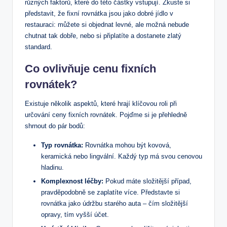
různých faktorů, které do této částky vstupují. Zkuste si
představit, že fixní rovnátka jsou jako dobré jídlo v
restauraci: můžete si objednat levné, ale možná nebude
chutnat tak dobře, nebo si připlatíte a dostanete zlatý
standard.
Co ovlivňuje cenu fixních
rovnátek?
Existuje několik aspektů, které hrají klíčovou roli při
určování ceny fixních rovnátek. Pojďme si je přehledně
shrnout do pár bodů:
Typ rovnátka:
Rovnátka mohou být kovová,
keramická nebo lingvální. Každý typ má svou cenovou
hladinu.
Komplexnost léčby:
Pokud máte složitější případ,
pravděpodobně se zaplatíte více. Představte si
rovnátka jako údržbu starého auta – čím složitější
opravy, tím vyšší účet.