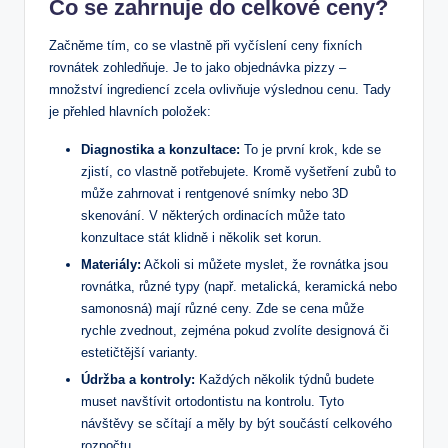
Co se zahrnuje do celkové ceny?
Začněme tím, co se vlastně při vyčíslení ceny fixních
rovnátek zohledňuje. Je to jako objednávka pizzy –
množství ingrediencí zcela ovlivňuje výslednou cenu. Tady
je přehled hlavních položek:
Diagnostika a konzultace:
To je první krok, kde se
zjistí, co vlastně potřebujete. Kromě vyšetření zubů to
může zahrnovat i rentgenové snímky nebo 3D
skenování. V některých ordinacích může tato
konzultace stát klidně i několik set korun.
Materiály:
Ačkoli si můžete myslet, že rovnátka jsou
rovnátka, různé typy (např. metalická, keramická nebo
samonosná) mají různé ceny. Zde se cena může
rychle zvednout, zejména pokud zvolíte designová či
estetičtější varianty.
Údržba a kontroly:
Každých několik týdnů budete
muset navštívit ortodontistu na kontrolu. Tyto
návštěvy se sčítají a měly by být součástí celkového
rozpočtu.