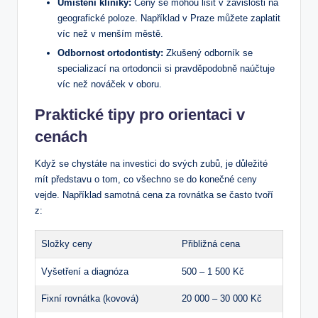
Umístění kliniky:
Ceny se mohou lišit v závislosti na
geografické poloze. Například v Praze můžete zaplatit
víc než v menším městě.
Odbornost ortodontisty:
Zkušený odborník se
specializací na ortodoncii si pravděpodobně naúčtuje
víc než nováček v oboru.
Praktické tipy pro orientaci v
cenách
Když se chystáte na investici do svých zubů, je důležité
mít představu o tom, co všechno se do konečné ceny
vejde. Například samotná cena za rovnátka se často tvoří
z:
Složky ceny
Přibližná cena
Vyšetření a diagnóza
500 – 1 500 Kč
Fixní rovnátka (kovová)
20 000 – 30 000 Kč