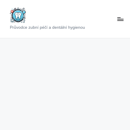
Skip
to
content
Průvodce zubní péčí a dentální hygienou