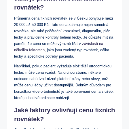
rovnátek?
Průměrná cena fixních rovnátek se v Česku pohybuje mezi
20 000 až 50 000 Kč. Tato cena zahrnuje nejen samotná
rovnátka, ale také počáteční konzultaci, diagnostiku, plán
léčby a pravidelné kontroly během léčby. Je důležité mít na
paměti, že cena se může výrazně lišit v
závislosti na
několika faktorech
, jako jsou zvolený typ rovnátek, délka
léčby a specifické potřeby pacienta.
Například, pokud pacient vyžaduje složitější ortodontickou
léčbu, může cena vzrůst. Na druhou stranu, některé
ordinace nabízívají různé platební plány nebo slevy, což
může cenu léčby učinit dostupnější. Dobrým důvodem pro
konzultaci více ortodontistů je také porovnání cen a služeb,
které jednotlivé ordinace nabízejí.
Jaké faktory ovlivňují cenu fixních
rovnátek?