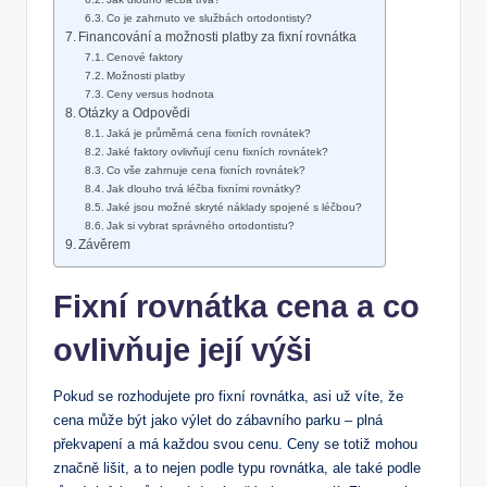
Co je zahrnuto ve službách ortodontisty?
Financování a možnosti platby za fixní rovnátka
Cenové faktory
Možnosti platby
Ceny versus hodnota
Otázky a Odpovědi
Jaká je průměrná cena fixních rovnátek?
Jaké faktory ovlivňují cenu fixních rovnátek?
Co vše zahrnuje cena fixních rovnátek?
Jak dlouho trvá léčba fixními rovnátky?
Jaké jsou možné skryté náklady spojené s léčbou?
Jak si vybrat správného ortodontistu?
Závěrem
Fixní rovnátka cena a co
ovlivňuje její výši
Pokud se rozhodujete pro fixní rovnátka, asi už víte, že
cena může být jako výlet do zábavního parku – plná
překvapení a má každou svou cenu. Ceny se totiž mohou
značně lišit, a to nejen podle typu rovnátka, ale také podle