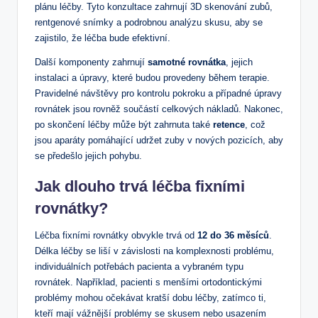
plánu léčby. Tyto konzultace zahrnují 3D skenování zubů,
rentgenové snímky a podrobnou analýzu skusu, aby se
zajistilo, že léčba bude efektivní.
Další komponenty zahrnují
samotné rovnátka
, jejich
instalaci a úpravy, které budou provedeny během terapie.
Pravidelné návštěvy pro kontrolu pokroku a případné úpravy
rovnátek jsou rovněž součástí celkových nákladů. Nakonec,
po skončení léčby může být zahrnuta také
retence
, což
jsou aparáty pomáhající udržet zuby v nových pozicích, aby
se předešlo jejich pohybu.
Jak dlouho trvá léčba fixními
rovnátky?
Léčba fixními rovnátky obvykle trvá od
12 do 36 měsíců
.
Délka léčby se liší v závislosti na komplexnosti problému,
individuálních potřebách pacienta a vybraném typu
rovnátek. Například, pacienti s menšími ortodontickými
problémy mohou očekávat kratší dobu léčby, zatímco ti,
kteří mají vážnější problémy se skusem nebo usazením