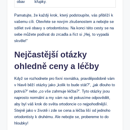
obav
křupky.
Pamatujte, že každý krok, který podstoupíte, vás přiblíží k
vašemu cíli. Otevřete se novým zkušenostem a nebojte se
sdílet své obavy s ortodontistou. Na konci této cesty se na
sebe můžete podívat do zrcadla a říct si „Hej, to vypadá
skvěle!“
Nejčastější otázky
ohledně ceny a léčby
Když se rozhodnete pro fixní rovnátka, pravděpodobně vám
v hlavě běží otázky jako „kolik to bude stát?“, „jak dlouho to
potrvá?“ nebo „co vše zahrnuje léčba?“. Tyto otázky jsou
naprosto normální a my vám na ně pokusíme odpovědět,
aby byl váš krok do světa ortodoncie co nejpohodlnější.
Stejně jako v životě i zde se cena a léčba liší od jednoho
ortodontisty k druhému. Ale nebojte se, probereme to do
hloubky!