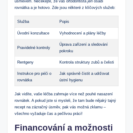
úsměvem. Nečekejte, že vás ortodontista
jen
osadí
rovnátka a je hotovo. Zde jsou některé z klíčových služeb:
Služba
Popis
Úvodní konzultace
Vyhodnocení a plány léčby
Úprava zařízení a sledování
Pravidelné kontroly
pokroku
Rentgeny
Kontrola struktury zubů a čelisti
Instrukce pro péči o
Jak správně čistit a udržovat
rovnátka
ústní hygienu
Jak vidíte, vaše léčba zahrnuje více než pouhé nasazení
rovnátek. A pokud jste si mysleli, že tam bude nějaký tajný
recept na zázračný úsměv, pak vás možná zklamu –
všechno vyžaduje čas a pečlivou práci!
Financování a možnosti