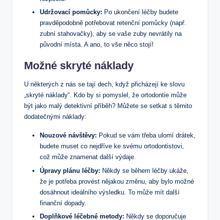
Udržovací pomůcky:
Po ukončení léčby budete
pravděpodobně potřebovat retenční pomůcky (např.
zubní stahovačky), aby se vaše zuby nevrátily na
původní místa. A ano, to vše něco stojí!
Možné skryté náklady
U některých z nás se tají dech, když přicházejí ke slovu
„skryté náklady“. Kdo by si pomyslel, že ortodontie může
být jako malý detektivní příběh? Můžete se setkat s těmito
dodatečnými náklady:
Nouzové návštěvy:
Pokud se vám třeba ulomí drátek,
budete muset co nejdříve ke svému ortodontistovi,
což může znamenat další výdaje.
Úpravy plánu léčby:
Někdy se během léčby ukáže,
že je potřeba provést nějakou změnu, aby bylo možné
dosáhnout ideálního výsledku. To může mít další
finanční dopady.
Doplňkové léčebné metody:
Někdy se doporučuje