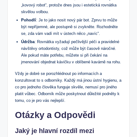
„kovový robot“, protože dnes jsou i estetická rovnátka
skvělou volbou.
Pohodlí
: Je to jako nosit nový pár bot. Zprvu to může
být nepříjemné, ale postupně si zvykněte. Rozhodněte
se, zda vám vadí mít v ústech něco „navíc“.
Údržba
: Rovnátka vyžadují pečlivější péči a pravidelné
návštěvy ortodontisty, což může být časově náročné.
Ale pokud máte potřebu, můžete si při čekání na
jmenování objednat kávičku v oblíbené kavárně na rohu.
Vždy je dobré se porozhlédnout po informacích a
konzultovat to s odborníky. Každý má jinou ústní hygienu, a
co pro jednoho člověka funguje skvěle, nemusí pro jiného
platit vůbec. Odborník může poskytnout důležité podněty k
tomu, co je pro vás nejlepší.
Otázky a Odpovědi
Jaký je hlavní rozdíl mezi