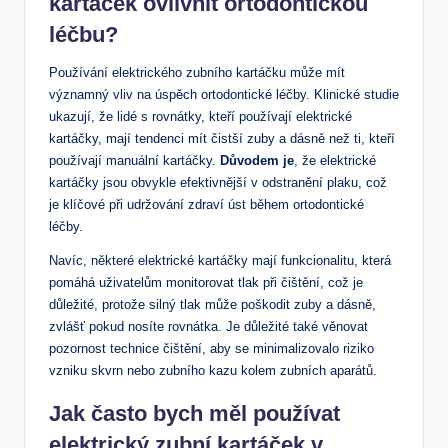
kartáček ovlivnit ortodontickou
léčbu?
Používání elektrického zubního kartáčku může mít
významný vliv na úspěch ortodontické léčby. Klinické studie
ukazují, že lidé s rovnátky, kteří používají elektrické
kartáčky, mají tendenci mít čistší zuby a dásně než ti, kteří
používají manuální kartáčky.
Důvodem je
, že elektrické
kartáčky jsou obvykle efektivnější v odstranění plaku, což
je klíčové při udržování zdraví úst během ortodontické
léčby.
Navíc, některé elektrické kartáčky mají funkcionalitu, která
pomáhá uživatelům monitorovat tlak při čištění, což je
důležité, protože silný tlak může poškodit zuby a dásně,
zvlášť pokud nosíte rovnátka. Je důležité také věnovat
pozornost technice čištění, aby se minimalizovalo riziko
vzniku skvrn nebo zubního kazu kolem zubních aparátů.
Jak často bych měl používat
elektrický zubní kartáček v