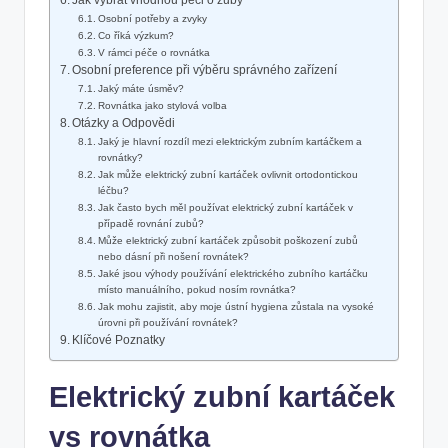
Jak vybrat vhodnou péči o zuby
Osobní potřeby a zvyky
Co říká výzkum?
V rámci péče o rovnátka
Osobní preference při výběru správného zařízení
Jaký máte úsměv?
Rovnátka jako stylová volba
Otázky a Odpovědi
Jaký je hlavní rozdíl mezi elektrickým zubním kartáčkem a
rovnátky?
Jak může elektrický zubní kartáček ovlivnit ortodontickou
léčbu?
Jak často bych měl používat elektrický zubní kartáček v
případě rovnání zubů?
Může elektrický zubní kartáček způsobit poškození zubů
nebo dásní při nošení rovnátek?
Jaké jsou výhody používání elektrického zubního kartáčku
místo manuálního, pokud nosím rovnátka?
Jak mohu zajistit, aby moje ústní hygiena zůstala na vysoké
úrovni při používání rovnátek?
Klíčové Poznatky
Elektrický zubní kartáček
vs rovnátka