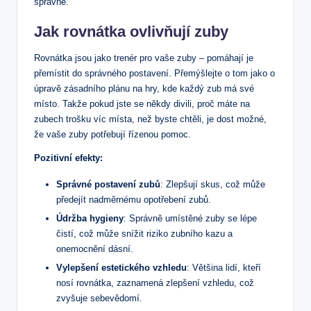
správně.
Jak rovnátka ovlivňují zuby
Rovnátka jsou jako trenér pro vaše zuby – pomáhají je
přemístit do správného postavení. Přemýšlejte o tom jako o
úpravě zásadního plánu na hry, kde každý zub má své
místo. Takže pokud jste se někdy divili, proč máte na
zubech trošku víc místa, než byste chtěli, je dost možné,
že vaše zuby potřebují řízenou pomoc.
Pozitivní efekty:
Správné postavení zubů
: Zlepšují skus, což může
předejít nadměrnému opotřebení zubů.
Údržba hygieny
: Správně umístěné zuby se lépe
čistí, což může snížit riziko zubního kazu a
onemocnění dásní.
Vylepšení estetického vzhledu
: Většina lidí, kteří
nosí rovnátka, zaznamená zlepšení vzhledu, což
zvyšuje sebevědomí.