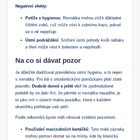
Negativní efekty:
Potíže s hygienou
: Rovnátka mohou ztížit důkladné
čištění zubů,
což může vést
k zubnímu kazu, pokud
se o ně nepečuje.
Ústní podráždění
: Snížení ústní pohody kvůli nátlaku
a tření může vést k bolestem a nepohodlí.
Na co si dávat pozor
Je důležité dodržovat pravidelnou ústní hygienu, a to nejen
s rovnátky. Pro lidi s ortodontickými pomůckami platí zlaté
pravidlo:
Dvakrát denně a ještě víc!
Ve zjednodušené
podobě by se dalo říct, že jakmile si rovnátka nasadíte, je
to
jako mít
v ústech malou posádku, která v každém
okamžiku potřebuje vaši péči.
Podle odborníků byste měli věnovat zvláštní pozornost:
Používání mezizubních kartáčků
: Tyto malé zázraky
mohou pomoci dostat se na místa, kde by klasický