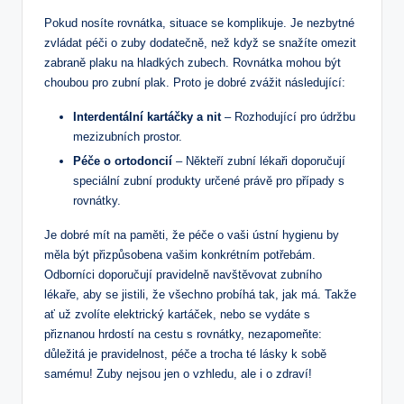
Pokud nosíte rovnátka, situace se komplikuje. Je nezbytné
zvládat péči o zuby dodatečně, než když se snažíte omezit
zabraně plaku na hladkých zubech. Rovnátka mohou být
choubou pro zubní plak. Proto je dobré zvážit následující:
Interdentální kartáčky a nit
– Rozhodující pro údržbu
mezizubních prostor.
Péče o ortodoncií
– Někteří zubní lékaři doporučují
speciální zubní produkty určené právě pro případy s
rovnátky.
Je dobré mít na paměti, že péče o vaši ústní hygienu by
měla být přizpůsobena vašim konkrétním potřebám.
Odborníci doporučují pravidelně navštěvovat zubního
lékaře, aby se jistili, že všechno probíhá tak, jak má. Takže
ať už zvolíte elektrický kartáček, nebo se vydáte s
přiznanou hrdostí na cestu s rovnátky, nezapomeňte:
důležitá je pravidelnost, péče a trocha té lásky k sobě
samému! Zuby nejsou jen o vzhledu, ale i o zdraví!