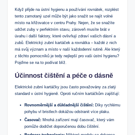
Když přijde na ústní hygienu a používání rovnátek, rozplést
tento zamotaný uzel může být jako snažit se najít volné
místo na křižovatce v centru Prahy. Nejen, že se snažíte
udržet zuby v perfektním stavu, zároveň musíte brát v
úvahu i další faktory, které ovlivňují zdraví vašich dásní a
zubů. Elektrický zubní kartáček a rovnátka – každé z nich
má svůj význam a místo v naší každodenní rutině. Ale který
z těchto pomocníků je tedy nejlepší pro vaši ústní hygienu?
Pojďme se na to podívat blíž.
Účinnost čištění a péče o dásně
Elektrické zubní kartáčky jsou často považovány za zlatý
standard v ústní hygieně. Oproti ručním kartáčkům zajišťují:
Rovnoměrnější a důkladnější čištění:
Díky rychlému
pohybu vl bristlech dokážou odstranit více plaku.
Časovač:
Mnohá zařízení mají časovač, který vám
pomůže dodržet doporučenou dobu čištění.
Podpora technologie:
Některé modely se dokonce