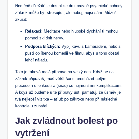
Neméně důležité je dostat se do správné psychické pohody.
Zákrok může být stresující, ale neboj, nejsi sám. Můžeš
zkusit:
Relaxaci:
Meditace nebo⁣ hluboké dýchání ti mohou
pomoci zklidnit nervy.
Podpora blízkých:
Vypij kávu s kamarádem, nebo si
pustí oblíbenou komedii ve filmu, ⁣abys u toho dostal
lehčí náladu.
Toto je taková malá příprava na velký den. Když se na
zákrok připravíš,‍ máš větší šanci procházet celým
procesem ⁤s lehkostí a (snad) co nejmenšími komplikacemi.⁤
A když už budeme u ⁤té přípravy úst, pamatuj, že úsměv je
tvá nejlepší vizitka – ⁢ať už po zákroku nebo při následné
kontrole u​ zubaře!
Jak zvládnout bolest po
vytržení