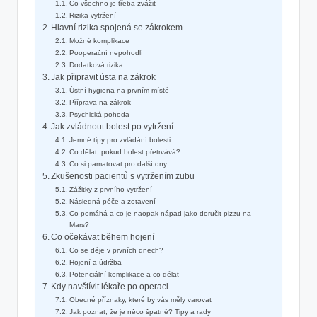
Co všechno je třeba zvážit
Rizika vytržení
Hlavní rizika spojená se zákrokem
Možné‌ komplikace
Pooperační⁣ nepohodlí
Dodatková rizika
Jak připravit ústa na zákrok
Ústní⁢ hygiena‌ na prvním ‍místě
Příprava na‍ zákrok
Psychická pohoda
Jak zvládnout bolest po vytržení
Jemné tipy pro zvládání bolesti
Co dělat, pokud bolest přetrvává?
Co si pamatovat pro další dny
Zkušenosti ⁢pacientů s vytržením zubu
Zážitky z prvního vytržení
Následná péče ⁢a zotavení
Co pomáhá a co je⁣ naopak nápad jako doručit pizzu na
Mars?
Co očekávat během hojení
Co‌ se děje v prvních dnech?
Hojení a údržba
Potenciální komplikace a co dělat
Kdy navštívit lékaře po operaci
Obecné příznaky, které by vás měly varovat
Jak poznat, že je něco špatně? ‌Tipy a rady