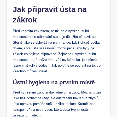
Jak připravit ústa na
zákrok
Před každým zákrokem, ať ⁤už jde o vytržení zubu‍
moudrosti nebo stěhování stolu, je důležité připravit ⁤se.
Stejně jako se oblékáš na první rande, když chceš udělat
dojem, i tvá ústa si zaslouží trochu péče, aby byly​ na
zákrok co nejlépe připravena. Zejména u vytržení zubu
moudrosti, které může mít své hrozící rizika, je klíčové​ mít
jasno‍ v několika bodech. Tak pojďme se podívat na to, co
všechno‌ můžeš udělat.
Ústní⁢ hygiena‌ na prvním ‍místě
Před vytržením zubu‌ si‌ důkladně umyj zuby. Možná to zní
jako bezvýznamné rady, ale odstranění⁢ bakterií a zbytků
jídla opravdu pomůže snížit riziko infekce. Kromě toho
nezapomeň na ústní vodu, která‍ dodá tvojim ústům
osvěžující nádech: