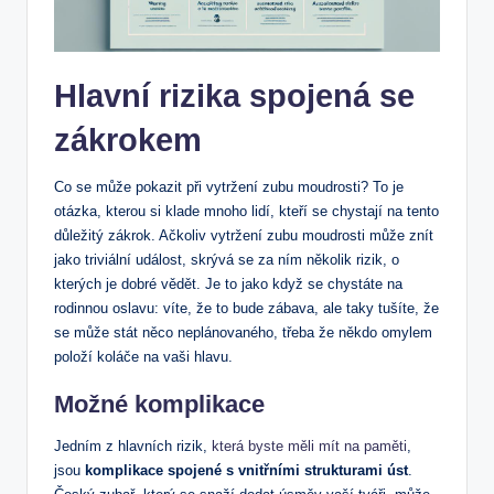
Hlavní rizika spojená se
zákrokem
Co se ⁢může pokazit při ⁢vytržení zubu moudrosti? To ⁤je
otázka, kterou si klade mnoho lidí, kteří se chystají na tento
důležitý zákrok. Ačkoliv vytržení zubu moudrosti může znít
jako⁣ triviální událost, ⁤skrývá se za ​ním několik rizik, o
kterých je dobré vědět. Je to⁢ jako⁤ když se chystáte⁣ na
rodinnou oslavu: víte, že to bude zábava, ale taky tušíte, že⁤
se může stát něco neplánovaného, třeba že někdo omylem
položí koláče na ‍vaši hlavu.
Možné‌ komplikace
Jedním z⁤ hlavních rizik,
která byste měli mít na paměti
,​
jsou
komplikace spojené s vnitřními strukturami úst
.