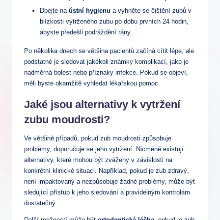
Dbejte na
ústní hygienu
a vyhněte se čištění zubů v
blízkosti ‌vytrženého ‌zubu po dobu prvních ⁤24‍ hodin,
abyste předešli podráždění rány.
Po několika dnech se ⁤většina pacientů‍ začíná cítit lépe, ale
‌podstatné je sledovat jakékoli známky komplikací, jako je
nadměrná bolest nebo příznaky infekce. Pokud se objeví,
měli byste okamžitě ⁣vyhledat lékařskou pomoc.
Jaké jsou alternativy k vytržení
zubu moudrosti?
Ve většině ​případů, pokud zub moudrosti způsobuje
problémy, ‌doporučuje se jeho vytržení. Nicméně existují
alternativy, které mohou⁢ být zváženy⁤ v závislosti na
konkrétní klinické situaci. Například, pokud je zub zdravý,
není impaktovaný ​a nezpůsobuje žádné problémy, může být
sledující přístup k jeho sledování a pravidelným​ kontrolám
dostatečný.
Další možností ​může být
ortodontická‍ léčba
, pokud je zub