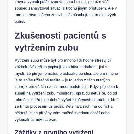
zrovna vybrali práškovou variantu bolestí, protože váš
⁣soused zanalýzoval situaci s trochu ⁤jiným ⁣přístupem. Ale v
tom je krása našeho zdraví – přizpůsobujte si to dle svých
⁢potřeb!
Zkušenosti ⁢pacientů s
vytržením zubu
Vytržení zubu může být pro mnoho lidí hodně stresující
zážitek. Někteří to popisují jako bitvu s drakem, jiní si
myslí, že‌ jde jen o malou procházku‌ po ulici, ale pro mnohé
je to spíše užitečná realita – je to jedno z těch nutných
zlem, které většina z nás musí podstoupit. Když přijedete k
zubaři na⁣ vytržení zubu moudrosti, opravdu​ netušíte, co od
toho čekat. Proto je ‌dobré ‌slyšet zkušenosti ostatních, kteří
se tímto procesem ‍už prošli. Většina z nich má co říct a
některé jejich příběhy vám možná zvednou obočí nebo
vykouzlí ⁤úsměv na ⁣tváři.
Zážitky z prvního vytržení