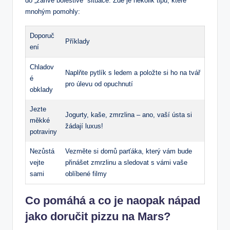
do „zářivě ⁣bolestivé“ situace.​ Zde je několik⁤ tipů, které
mnohým pomohly:
Doporuč
Příklady
ení
Chladov
Naplňte pytlík s ledem ‍a položte si ho ‍na⁢ tvář
é
pro úlevu od opuchnutí
obklady
Jezte
Jogurty, kaše, zmrzlina – ano, vaší ústa si
měkké
⁤žádají luxus!
potraviny
Nezůstá
Vezměte si domů parťáka, který vám bude
vejte​
přinášet zmrzlinu a sledovat s vámi vaše
sami
‍oblíbené filmy
Co pomáhá a co je⁣ naopak nápad
jako doručit pizzu na Mars?