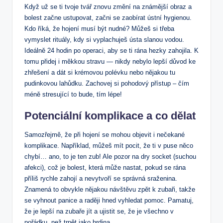
Když už se⁣ ti tvoje‍ tvář znovu změní na ⁢známější obraz a
bolest začne ustupovat, začni se zaobírat ústní hygienou.
Kdo říká, že hojení⁢ musí být nudné? Můžeš si třeba
vymyslet rituály,​ kdy si vyplachuješ ústa slanou vodou.
Ideálně 24 hodin po operaci, aby se ti rána hezky zahojila. K
​tomu přidej i měkkou stravu — nikdy nebylo lepší důvod ke
zhřešení⁣ a ⁢dát si krémovou polévku nebo nějakou tu
pudinkovou lahůdku. Zachovej si‍ pohodový přístup – čím
méně stresující to bude, tím lépe!
Potenciální komplikace a co dělat
Samozřejmě,‍ že při hojení‌ se ⁣mohou objevit i nečekané
komplikace.‍ Například, můžeš mít pocit,⁢ že ⁣ti v puse něco
chybí… ano, to je ten zub! Ale pozor na dry socket (suchou
afekci),⁤ což je bolest, která může nastat, ​pokud se rána
příliš rychle zahojí a nevytvoří se správná sraženina.
Znamená to obvykle nějakou návštěvu⁢ zpět k zubaři, takže
se vyhnout panice a raději⁢ hned​ vyhledat pomoc. Pamatuj,
že je lepší‍ na zubaře jít a‍ ujistit se, ⁤že je všechno v
pořádku, než trpět jako hrdina.