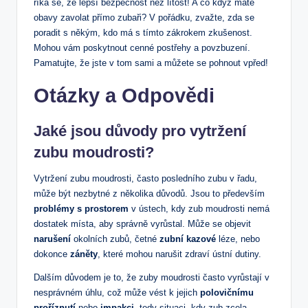
říká se, že ⁤lepší bezpečnost ⁣než lítost! A co když máte
obavy zavolat přímo zubaři? V pořádku, zvažte, zda se
poradit s někým, kdo má s tímto zákrokem zkušenost.
Mohou vám poskytnout cenné postřehy a povzbuzení.
Pamatujte, že jste v tom⁢ sami a můžete se​ pohnout vpřed!
Otázky a Odpovědi
Jaké jsou důvody pro vytržení
zubu moudrosti?
Vytržení zubu moudrosti, často posledního zubu v řadu,
může​ být nezbytné z několika důvodů. Jsou to především
problémy s prostorem
v ústech, kdy zub moudrosti nemá
dostatek místa,⁢ aby správně vyrůstal. Může se objevit
narušení
okolních zubů, četné
zubní kazové
léze, nebo
dokonce
záněty
, které mohou‌ narušit zdraví ústní dutiny.
Dalším důvodem je to, ⁣že zuby moudrosti často vyrůstají v
nesprávném úhlu, což může vést k jejich
polovičnímu
proříznutí
nebo
impakci
, tedy situaci, kdy zub zcela