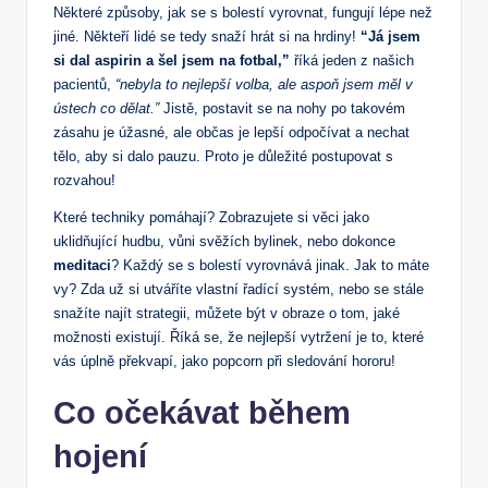
Některé způsoby, jak se s bolestí vyrovnat, fungují lépe než
jiné. Někteří lidé se tedy snaží⁤ hrát​ si na ⁣hrdiny!
“Já jsem
si dal aspirin a šel jsem na fotbal,”
říká jeden z našich
pacientů,
“nebyla to nejlepší volba,‌ ale aspoň‍ jsem měl‌ v
ústech co ⁣dělat.”
Jistě, postavit se na nohy po takovém
zásahu je úžasné, ale občas je lepší odpočívat a ⁣nechat
tělo, aby si ⁢dalo pauzu. Proto je důležité postupovat s
rozvahou!
Které techniky pomáhají? Zobrazujete si věci jako
uklidňující hudbu, vůni svěžích‌ bylinek, nebo dokonce
meditaci
? Každý se s bolestí ​vyrovnává jinak. Jak to máte
vy? Zda už si utváříte vlastní řadící systém, nebo⁣ se ⁢stále
snažíte najít strategii, můžete být v obraze o tom, jaké
⁤možnosti existují. Říká se, že nejlepší vytržení je to, které
vás úplně překvapí, jako popcorn při sledování⁤ hororu!
Co očekávat během
hojení