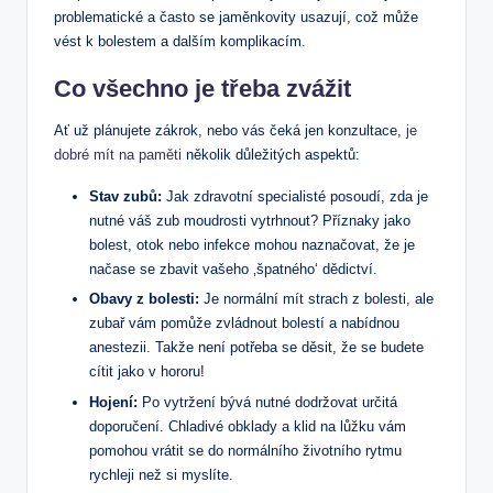
problematické a ⁤často⁣ se jaměnkovity usazují, což může
vést k bolestem a⁤ dalším komplikacím.
Co všechno je třeba zvážit
Ať už plánujete zákrok, nebo vás čeká⁤ jen konzultace,
je
dobré mít na paměti
⁣několik důležitých aspektů:
Stav zubů:
Jak zdravotní specialisté posoudí, zda je
nutné váš zub⁤ moudrosti vytrhnout?‌ Příznaky jako
⁣bolest, otok nebo infekce ⁢mohou naznačovat, že je
načase se zbavit ⁣vašeho ‚špatného‘ ​dědictví.
Obavy z bolesti:
Je normální mít strach z‍ bolesti, ale
zubař vám pomůže zvládnout ⁣bolestí a nabídnou
anestezii. Takže není potřeba se děsit, že se budete
‍cítit jako v hororu!
Hojení:
Po⁢ vytržení bývá nutné⁣ dodržovat ‌určitá
doporučení. Chladivé obklady a⁢ klid na lůžku vám
pomohou vrátit se do normálního životního rytmu
rychleji než si myslíte.