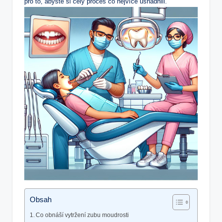
pro to, abyste si celý proces co nejvíce usnadnili.
Obsah
Co obnáší‍ vytržení zubu moudrosti