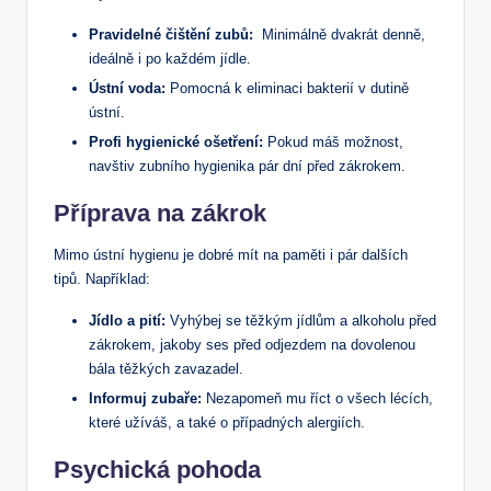
Pravidelné čištění zubů:
⁢ Minimálně dvakrát denně,⁣
ideálně i po každém jídle.
Ústní voda:
Pomocná k eliminaci bakterií v dutině
ústní.
Profi hygienické ošetření:
Pokud máš možnost,
navštiv ⁤zubního hygienika pár dní před zákrokem.
Příprava na‍ zákrok
Mimo ústní hygienu je ​dobré mít na paměti i pár dalších
tipů. Například:
Jídlo a pití:
​Vyhýbej se těžkým jídlům a alkoholu před⁢
zákrokem, jakoby ses před odjezdem na dovolenou
bála těžkých ⁤zavazadel.
Informuj zubaře:
Nezapomeň mu říct o všech lécích,
které‍ užíváš,⁢ a také o případných alergiích.
Psychická pohoda