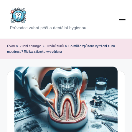
Skip
to
content
Průvodce zubní péčí a dentální hygienou
Úvod
»
Zubní chirurgie
»
Trhání zubů
»
Co může způsobit vytržení zubu
moudrosti? Rizika zákroku vysvětlena