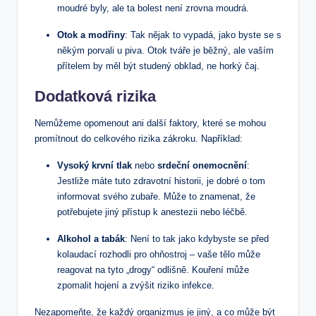
moudré ⁤byly, ale ta bolest není zrovna moudrá.
Otok a modřiny
: Tak nějak to⁢ vypadá, jako byste se⁣ s
někým porvali u piva. Otok tváře je běžný, ale vaším
přítelem by měl být studený obklad, ne horký čaj.
Dodatková rizika
Nemůžeme opomenout ‌ani další⁢ faktory, které ⁢se mohou
promítnout do celkového rizika zákroku. ⁣Například:
Vysoký krvní tlak
nebo
srdeční onemocnění
:
Jestliže máte tuto zdravotní historii, je dobré o tom⁢
informovat​ svého zubaře. Může to ‌znamenat, že
‍potřebujete jiný přístup k anestezii nebo léčbě.
Alkohol a tabák
: Není to tak jako kdybyste se před
kolaudací rozhodli pro ohňostroj – vaše tělo může
reagovat na tyto „drogy“ odlišně. Kouření ‍může
zpomalit hojení a zvýšit riziko infekce.
Nezapomeňte,‍ že každý organizmus je jiný, a co může být