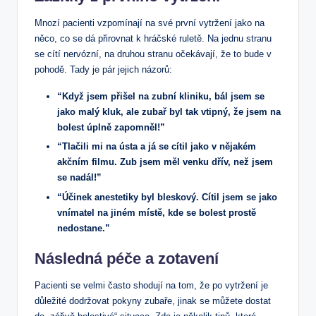
Mnozí pacienti vzpomínají na své první vytržení jako na
něco, ⁣co se dá přirovnat‍ k hráčské ruletě. Na jednu stranu
se cítí nervózní, na druhou stranu očekávají, že to bude v
pohodě. Tady je pár jejich⁢ názorů:
“Když jsem přišel na⁣ zubní kliniku, bál jsem se
jako malý kluk, ale zubař byl tak​ vtipný, že jsem na
⁤bolest úplně zapomněl!”
“Tlačili mi na ⁤ústa a já se cítil jako v nějakém
akčním filmu. Zub jsem měl venku​ dřív, než jsem
se nadál!”
“Účinek anestetiky byl bleskový. Cítil jsem se jako
vnímatel na jiném místě, kde se bolest ⁣prostě
nedostane.”
Následná péče ⁢a zotavení
Pacienti se velmi často shodují na tom, že⁢ po vytržení je
důležité dodržovat⁣ pokyny zubaře, jinak se můžete dostat