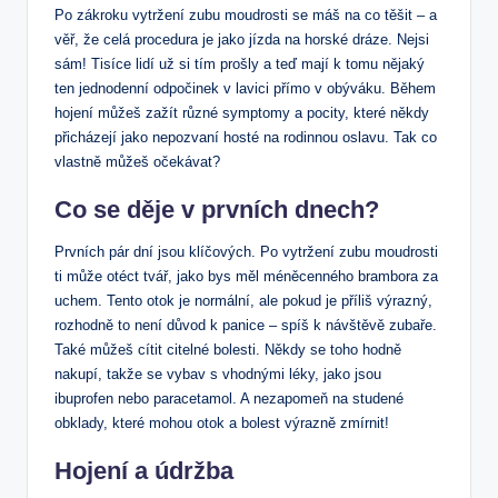
Po zákroku vytržení zubu moudrosti se máš na co těšit – ⁤a
věř, ⁣že celá procedura je jako jízda na horské dráze. Nejsi
sám! Tisíce lidí už si tím​ prošly a teď mají k tomu nějaký
ten jednodenní odpočinek v lavici přímo v obýváku. Během
hojení ‍můžeš zažít různé symptomy ⁤a pocity, které někdy
přicházejí jako nepozvaní hosté na rodinnou oslavu. Tak co
vlastně můžeš očekávat?
Co‌ se děje v prvních dnech?
Prvních pár dní jsou klíčových. Po vytržení zubu moudrosti
ti může otéct tvář, jako bys měl méněcenného brambora za
uchem. Tento otok je normální, ale pokud je příliš výrazný,
rozhodně to​ není důvod k‌ panice ​– spíš k návštěvě zubaře.
Také můžeš cítit citelné bolesti. Někdy se toho hodně
nakupí, takže se vybav s vhodnými léky, jako jsou
ibuprofen nebo‌ paracetamol. A ⁣nezapomeň na studené
obklady, které mohou otok a bolest výrazně zmírnit!
Hojení a údržba