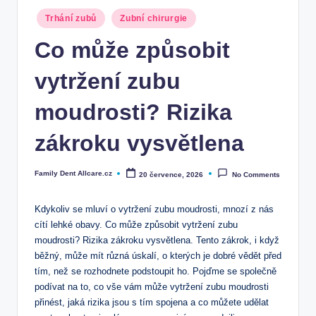
Posted
Trhání zubů
Zubní chirurgie
in
Co může způsobit
vytržení zubu
moudrosti? Rizika
zákroku vysvětlena
Family Dent Allcare.cz
20 července, 2026
No Comments
Posted
by
Kdykoliv se mluví o vytržení​ zubu moudrosti, mnozí z nás
cítí lehké obavy. Co může‍ způsobit vytržení zubu
moudrosti? Rizika zákroku vysvětlena. Tento zákrok, i když
běžný, může mít ‍různá úskalí, o kterých je dobré vědět před
tím, ‌než se rozhodnete podstoupit ho. Pojďme se společně
podívat na ​to, co vše vám může ⁣vytržení zubu​ moudrosti
přinést, jaká ‌rizika jsou s⁣ tím‍ spojena a co můžete udělat