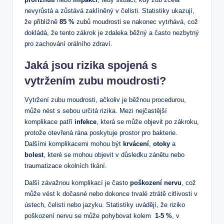
⁤nevyrůstá a ‌zůstává‌ zaklíněný v čelisti. Statistiky ukazují, ​
že přibližně
85 %
zubů moudrosti se nakonec vytrhává, což
dokládá, že tento zákrok​ je zdaleka běžný a často‌ nezbytný
pro zachování orálního zdraví.
Jaká jsou ‌rizika spojená s
⁤vytržením ⁣zubu moudrosti?
Vytržení zubu moudrosti, ačkoliv⁤ je běžnou⁣ procedurou,
může nést s sebou určitá rizika. ‍Mezi nejčastější
komplikace patří
infekce
, která ​se může objevit po zákroku,
protože⁤ otevřená rána‍ poskytuje ⁣prostor pro bakterie.
Dalšími komplikacemi mohou být
krvácení
,
otoky
a ⁢
bolest
, které se ⁤mohou objevit v důsledku zánětu nebo
traumatizace okolních tkání.
Další závažnou komplikací je často
poškození nervu
, což
může vést k dočasné nebo dokonce trvalé ztrátě citlivosti v
ústech, čelisti nebo jazyku. Statistiky uvádějí, že riziko
poškození nervu ‍se může pohybovat ⁢kolem ‌
1-5 %
, v