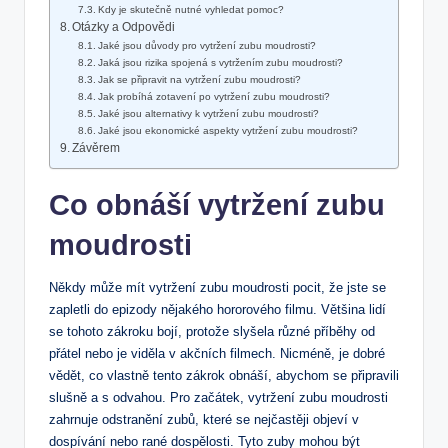
Kdy ‍je skutečně nutné vyhledat pomoc?
Otázky a Odpovědi
Jaké jsou důvody pro vytržení zubu moudrosti?
Jaká jsou ‌rizika spojená s ⁤vytržením ⁣zubu moudrosti?
Jak‍ se připravit na vytržení zubu moudrosti?
Jak probíhá ‌zotavení po vytržení zubu moudrosti?
Jaké jsou alternativy k vytržení zubu moudrosti?
Jaké jsou ekonomické aspekty vytržení ‍zubu moudrosti?
Závěrem
Co obnáší‍ vytržení zubu
moudrosti
Někdy může⁤ mít vytržení zubu moudrosti pocit, že jste se
zapletli⁢ do‌ epizody nějakého hororového filmu. Většina lidí
se tohoto zákroku bojí, protože slyšela různé příběhy od⁤
přátel ⁤nebo je viděla v akčních filmech. Nicméně, je dobré
vědět, co vlastně tento zákrok obnáší, abychom ⁢se připravili⁣
slušně a s odvahou.⁣ Pro začátek, vytržení zubu moudrosti⁤
zahrnuje odstranění zubů,​ které se​ nejčastěji objeví v
‌dospívání nebo rané dospělosti. Tyto zuby mohou být