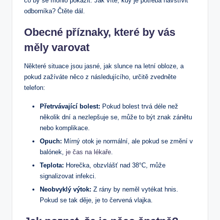
co by se mohlo pokazit. Jak víte, kdy je potřeba navštívit
odborníka? Čtěte dál.
Obecné příznaky, které by vás
měly varovat
Některé‌ situace jsou jasné, jak slunce na letní obloze, a
pokud zažíváte něco z následujícího, určitě zvedněte
telefon:
Přetrvávající bolest:
Pokud bolest trvá déle než
několik ⁤dní a ​nezlepšuje se, může to být⁣ znak ​zánětu
nebo komplikace.
Opuch:
Mírný otok je normální, ale pokud se změní v
balónek,
je čas na lékaře
.
Teplota:
Horečka, obzvlášť nad 38°C, může
signalizovat infekci.
Neobvyklý výtok:
Z rány by neměl vytékat hnis.
⁢Pokud se tak děje, je to červená vlajka.