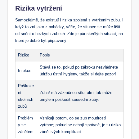
Rizika vytržení
Samozřejmě, že existují i rizika spojená s vytržením zubu. I
když to zní jako z⁣ pohádky, věřte, že situace se může lišit
od snění o hezkých zubech. Zde je pár skvělých situací, na​
které je ‌dobré být připravený:
Riziko
Popis
Stává se to, pokud po ⁣zákroku nezvládnete
Infekce
údržbu ústní hygieny, takže si dejte pozor!
Poškoze
ní
Zubař má zázračnou ‌sílu, ale i tak může
okolních
omylem⁤ poškodit‍ sousední zuby.
zubů
Problém
Vznikají potom, co⁤ se zub moudrosti
y se
vytrhne; pokud se nehojí správně, je tu riziko
zánětem
zánětlivých komplikací.