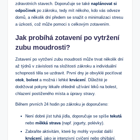
zdravotních stavech. Doporučuje se také
naplánovat si
odpočinek
po zákroku, ⁢tedy ⁣mít někoho, kdo vás odveze
domů, a ⁤několik dní předem ‌se ‍snažit o ​minimalizaci stresu
a ⁤úzkosti, což může pomoci s ​celkovým zotavením.
Jak probíhá ‌zotavení po vytržení
zubu moudrosti?
Zotavení po vytržení zubu moudrosti může​ trvat několik dní
až týdnů v závislosti na složitosti zákroku a ⁤individuální
schopnosti těla ⁤se ‍uzdravit. První dny je obvyklé pociťovat
otok
,‌
bolest
a možná i ⁤lehké
krvácení
. Důležité je
‍dodržovat pokyny ​lékaře ohledně užívání léků na bolest,
chlazení postiženého místa ‌a úpravy stravy.
Během prvních 24 hodin po zákroku je doporučeno:
Není dobré jíst tuhá jídla, ⁣doporučuje se spíše
tekutá
nebo
měkká strava
(např. jogurty, polévky).
Zabraňte aktivitám, které by ‌mohly vyvolat další
krvácení
, jako je intenzivní cvičení nebo ohýbání.