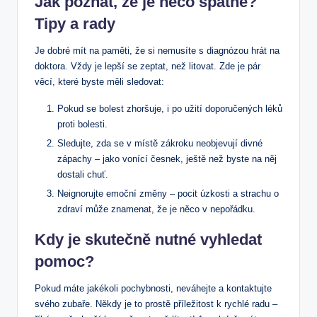
Jak poznat, že je něco špatně?
‌Tipy a rady
Je dobré mít na paměti, že si nemusíte s diagnózou hrát na⁤
doktora. Vždy je ⁣lepší se zeptat, než litovat. Zde je pár
věcí, které byste měli sledovat:
Pokud se bolest ⁣zhoršuje, i po užití doporučených léků‌
proti bolesti.
Sledujte, zda se v místě zákroku‌ neobjevují divné
zápachy – jako vonící česnek, ještě než byste⁤ na něj
dostali chuť.
Neignorujte emoční změny – pocit úzkosti a strachu o
zdraví může znamenat, že je něco v nepořádku.
Kdy ‍je skutečně nutné vyhledat
pomoc?
Pokud máte jakékoli pochybnosti, neváhejte a kontaktujte
svého ⁢zubaře. Někdy je to prostě příležitost k rychlé radu –