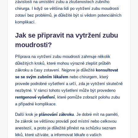
závislosti na umístění zubu a zkušenostech zubního
chirurga. I ⁢když se většina ​lidí po vytržení zubu moudrosti
zotaví bez problémů, je důležité být​ si vědom potenciálních
komplikací.
Jak‍ se připravit na vytržení zubu
moudrosti?
Příprava na ​vytržení zubu moudrosti zahrnuje několik
důležitých kroků, ‌které mohou výrazně zlepšit ‍průběh
zákroku a⁣ časy zotavení. Nejprve je důležité‍
konsultovat‍
se se svým zubním lékařem
nebo chirurgem, který
provede podrobné vyšetření ​a ​určí, zda je vytržení skutečně
nezbytné. V rámci tohoto vyšetření může ⁣být ​provedeno
rentgenové ‌vyšetření
, které pomůže zobrazit polohu zubu
a případné komplikace.
Další krok je
plánování zákroku
. Je dobré mít na paměti,
že zákrok se většinou provádí pod⁣ místní ‍nebo‍ celkovou
anestezií, a proto​ je důležité přinést na schůzku seznam
léků, které ​užíváte, a informovat lékaře o vašich