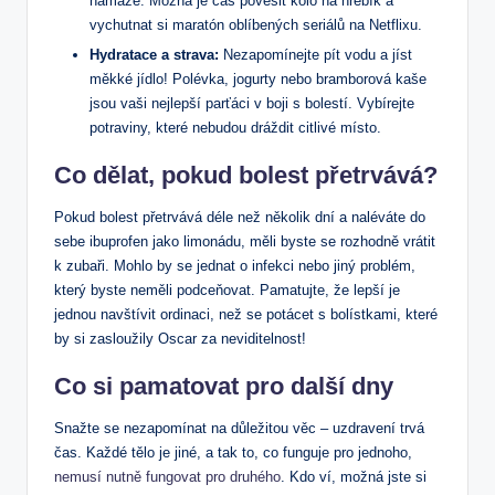
námaze. Možná⁣ je čas pověsit kolo na hřebík a
vychutnat si maratón oblíbených seriálů ‌na⁣ Netflixu.
Hydratace a strava:
Nezapomínejte pít⁢ vodu ‌a jíst
měkké jídlo! Polévka, jogurty nebo bramborová kaše
jsou vaši nejlepší parťáci v boji s bolestí. Vybírejte
⁣potraviny, které nebudou dráždit citlivé místo.
Co dělat, pokud bolest přetrvává?
Pokud bolest přetrvává déle než několik dní a‌ naléváte do
sebe ibuprofen jako limonádu, ⁤měli byste se rozhodně vrátit
k zubaři. Mohlo by se jednat o infekci nebo jiný problém,
který byste neměli ‌podceňovat.⁤ Pamatujte, že lepší je
jednou navštívit ordinaci,⁣ než se potácet s bolístkami, které
by si zasloužily Oscar za​ neviditelnost!
Co si pamatovat pro další dny
Snažte⁤ se nezapomínat na důležitou​ věc – uzdravení trvá
čas. Každé tělo je jiné, a tak to, co funguje⁤ pro jednoho,‍
nemusí nutně fungovat pro druhého
. Kdo ví,‌ možná jste si