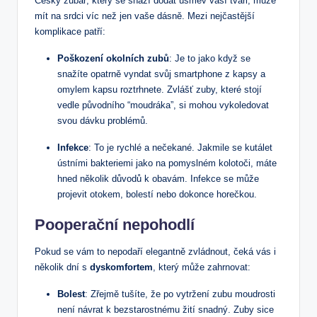
Český zubař, který se snaží dodat úsměv vaší tváři,‌ může​
mít na srdci víc než jen vaše dásně. Mezi nejčastější
komplikace patří:
Poškození okolních zubů
: Je to jako když se
snažíte opatrně vyndat svůj smartphone z kapsy a
omylem kapsu ‌roztrhnete. Zvlášť zuby, které stojí
vedle původního “moudráka”, si mohou vykoledovat
svou ‌dávku problémů.
Infekce
: To je rychlé a nečekané. Jakmile se kutálet
ústními bakteriemi jako na pomyslném kolotoči, máte
hned několik důvodů k obavám. Infekce se může⁢
projevit otokem, bolestí nebo dokonce horečkou.
Pooperační⁣ nepohodlí
Pokud se vám to nepodaří elegantně zvládnout, čeká vás i
několik dní s
dyskomfortem
, který může‌ zahrnovat:
Bolest
: Zřejmě tušíte, že po vytržení‍ zubu moudrosti
není návrat k bezstarostnému žití snadný. Zuby sice‌