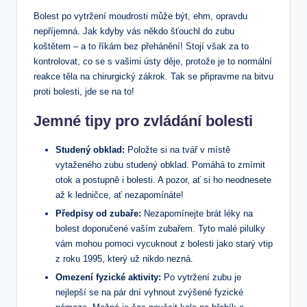
Bolest po vytržení moudrosti může být, ehm, opravdu
nepříjemná. Jak ‍kdyby vás někdo šťouchl⁣ do zubu
koštětem – a to říkám bez přehánění! Stojí však ‍za to
kontrolovat,⁢ co se s vašimi ústy děje, protože je to normální
reakce těla ⁤na ‍chirurgický zákrok. Tak se připravme na bitvu
proti bolesti,‌ jde se na ‌to!
Jemné tipy pro zvládání bolesti
Studený obklad:
Položte si na tvář v místě
vytaženého zubu studený obklad. Pomáhá to zmírnit
otok a postupně i bolesti. A pozor, ​ať si ⁣ho neodnesete
až k ledničce, ať nezapomínáte!
Předpisy od zubaře:
Nezapomínejte brát ‍léky na
bolest doporučené‌ vaším zubařem. Tyto malé pilulky
vám mohou pomoci vycuknout z bolesti‌ jako starý vtip
z‍ roku‍ 1995, který už⁣ nikdo nezná.
Omezení fyzické‍ aktivity:
Po vytržení zubu je
nejlepší se na pár dní⁢ vyhnout zvýšené fyzické