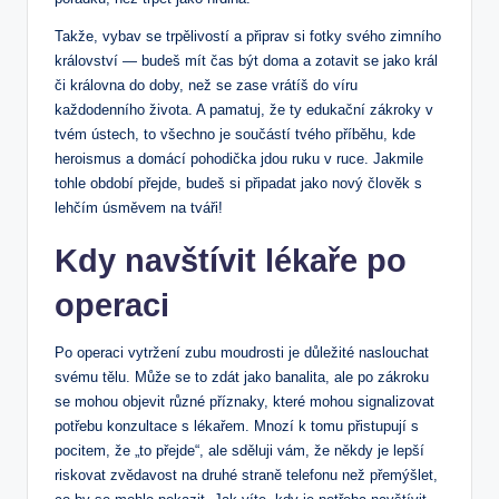
Takže, vybav⁤ se trpělivostí a⁣ připrav‌ si fotky svého zimního
království — budeš mít čas být doma a zotavit se jako král
či královna‍ do doby, než se zase vrátíš do víru
každodenního života. ‌A pamatuj, že ty edukační‍ zákroky v
tvém ústech, to všechno je součástí tvého příběhu, kde
heroismus a domácí pohodička jdou ruku v ruce.⁣ Jakmile
⁢tohle období přejde, budeš si připadat jako nový člověk s
⁢lehčím úsměvem na tváři!
Kdy navštívit lékaře po
operaci
Po operaci ⁣vytržení zubu moudrosti je důležité naslouchat
svému tělu. Může ​se to zdát jako banalita, ale⁤ po zákroku
se⁣ mohou ‌objevit různé příznaky, které mohou signalizovat
potřebu​ konzultace s lékařem. Mnozí k tomu přistupují s
pocitem, že ‍„to přejde“, ale sděluji vám, že někdy je ‌lepší
riskovat zvědavost na druhé straně telefonu než přemýšlet,