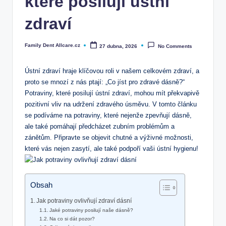
které posilují ústní
zdraví
Family Dent Allcare.cz
27 dubna, 2026
No Comments
Posted
by
Ústní ⁢zdraví hraje klíčovou‍ roli v našem celkovém zdraví, a
proto se mnozí z nás ptají: „Co jíst pro zdravé dásně?“
Potraviny, které posilují ústní zdraví, mohou mít překvapivě
pozitivní vliv na udržení zdravého úsměvu. V tomto ‍článku
se podíváme na‌ potraviny, které nejenže zpevňují dásně,
ale také pomáhají předcházet zubním problémům​ a
zánětům. Připravte se objevit chutné a výživné možnosti,
⁢které vás nejen zasytí, ale také​ podpoří vaši ústní hygienu!
Obsah
Jak potraviny ovlivňují zdraví dásní
Jaké potraviny posilují⁢ naše dásně?
Na co si dát pozor?