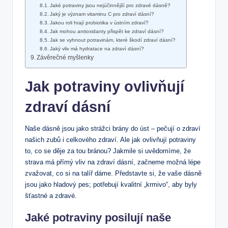
Jaké potraviny jsou nejúčinnější pro zdravé dásně?
Jaký je‌ význam vitaminu C pro zdraví dásní?
Jakou roli hrají probiotika v ústním zdraví?
Jak mohou antioxidanty​ přispět ke zdraví dásní?
Jak se vyhnout⁢ potravinám, které škodí zdraví dásní?
Jaký ‌vliv má hydratace na zdraví⁤ dásní?
Závěrečné myšlenky
Jak potraviny ovlivňují
zdraví dásní
Naše dásně jsou jako strážci brány do úst – pečují o zdraví
našich zubů i celkového zdraví. Ale ‌jak ovlivňují potraviny‍
to, co se děje za ⁤tou bránou? Jakmile si uvědomíme,‍ že
strava má přímý vliv na zdraví dásní, začneme možná ⁤lépe
zvažovat, co si na talíř dáme. Představte si, že vaše dásně
⁢jsou jako hladový pes; potřebují kvalitní „krmivo“, aby byly
šťastné a ‌zdravé.
Jaké potraviny posilují⁢ naše