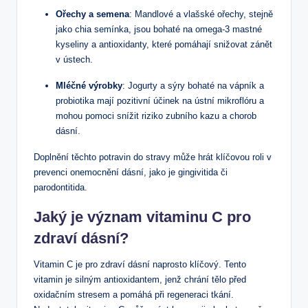
Ořechy ‌a semena
: Mandlové a vlašské ořechy, stejně
jako chia semínka, jsou bohaté na⁣ omega-3 mastné
kyseliny a antioxidanty, ‍které pomáhají snižovat zánět
v ústech.
Mléčné výrobky
: ‌Jogurty a sýry bohaté na vápník a
probiotika ⁢mají pozitivní účinek na ústní mikroflóru a⁣
mohou pomoci ​snížit riziko zubního kazu a ⁣chorob
dásní.
Doplnění těchto potravin do stravy může hrát klíčovou roli v
prevenci onemocnění dásní, ​jako je gingivitida či
⁤parodontitida.
Jaký je‌ význam vitaminu C pro
zdraví dásní?
Vitamin C je pro zdraví ​dásní naprosto klíčový. Tento
vitamin je silným‌ antioxidantem, jenž chrání tělo před
oxidačním ⁤stresem a pomáhá při​ regeneraci tkání.