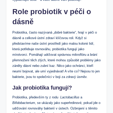
Role probiotik v péči o
dásně
Probiotika, ‍často⁢ nazývaná „dobré bakterie“, hrají v péči o
dásně a celkové ústní‌ zdraví ‍klíčovou roli. Když⁣ si
představíme naše ústní prostředí jako malou kolonii lidí,
která potřebuje rovnováhu, probiotika fungují jako
mírotvorci. Pomáhají‍ udržovat‌ správnou mikroflóru a brání
přemnožení ​těch zlých, které mohou způsobit problémy ‌jako
​záněty dásní nebo‍ zubní kaz. Něco jako ochránci,‍ kteří
neumí bojovat, ale umí vyjednávat! A víte co? Nejsou ​to ⁤jen
bakterie, jsou to společníci v boji za zdravý úsměv.
Jak​ probiotika⁢ fungují?
Probiotika, především ty z rodu ‍
Lactobacillus
a
Bifidobacterium
, se‌ ukázaly jako superhrdinové, pokud jde o
udržování rovnováhy ⁢bakterií v ústech.⁣ Ozbrojení s těmito