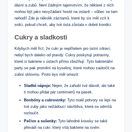
dásní a zubů. Není ⁤žádným tajemstvím, že některé z nich
mohou být jako nevyžádaní hosté na oslavě – vůbec se tam
nehodí! Zde je několik záznamů, které ​by sis ⁤měl vzít k
srdci, pokud chceš, aby tvé ústa zůstala v‌ dobré kondici.
Cukry a sladkosti
Kdybych měl říct, že cukr je⁣ nepřítelem pro ústní zdraví,
nebyl bych daleko od pravdy. Cukry poskytují potraviny,
které si ⁤bakterie v⁣ ústech přímo zbožňují.⁤ Tyto bakteriální
party se pak promění na kyseliny, které mohou zaútočit na
zubní⁣ sklovinu. Proto bys​ měl omezit:
Sladké nápoje:
Nejen, že zahubí tvé‍ dásně, ale ⁢také
ti mohou přidat pár centimetrů na pasek.
Bonbóny a cukrovinky:
Tyto malé potvory⁤ se lepí na
tvé zuby jako nežádoucí návštěva, ⁢která se​ odmítá
rozloučit.
Pečivo a‍ sušenky:
‍Tyto lahodné kousky‌ se také
převádí na cukr, který vítá bakterie na svém