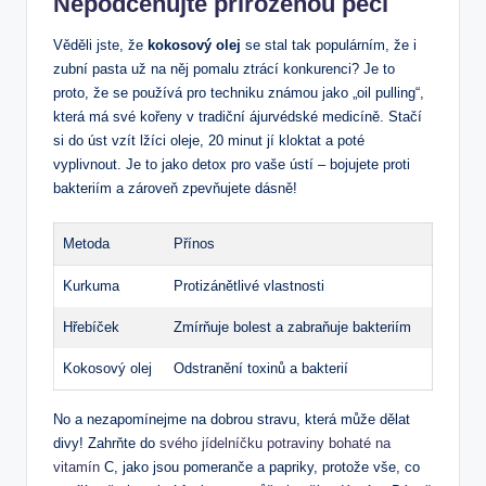
Nepodceňujte přirozenou péči
Věděli jste, že
kokosový olej
se stal tak populárním, že i
zubní pasta už na něj pomalu ztrácí ⁤konkurenci?​ Je to
⁣proto, že se používá pro ⁣techniku‍ známou jako „oil pulling“,
která má své ‌kořeny v tradiční ájurvédské medicíně. Stačí
si do úst‌ vzít lžíci oleje, 20 minut ⁢jí kloktat a poté
vyplivnout. ⁣Je to jako detox ⁢pro⁤ vaše ⁢ústí – bojujete proti
bakteriím a zároveň zpevňujete dásně!
Metoda
Přínos
Kurkuma
Protizánětlivé vlastnosti
Hřebíček
Zmírňuje bolest a zabraňuje bakteriím
Kokosový olej
Odstranění toxinů a bakterií
No a nezapomínejme na dobrou stravu, která může ‍dělat
divy! Zahrňte do
svého jídelníčku potraviny bohaté na
vitamín
C, jako jsou pomeranče a papriky, protože ⁣vše,⁣ co