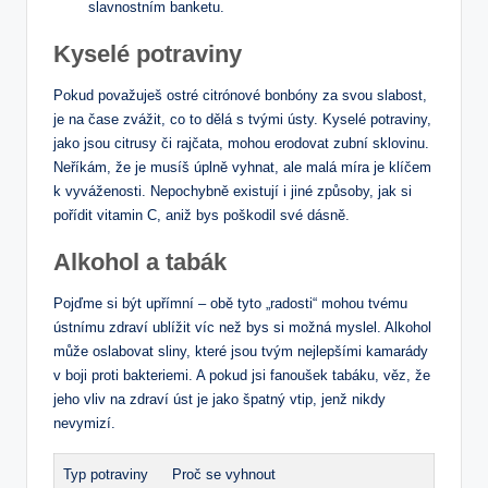
slavnostním banketu.
Kyselé potraviny
Pokud považuješ ostré citrónové bonbóny za svou slabost, ​
je na čase zvážit,​ co to dělá s tvými ústy. ⁣Kyselé potraviny,
jako jsou citrusy či ​rajčata, mohou erodovat‍ zubní sklovinu.
Neříkám, že je musíš⁢ úplně vyhnat, ale malá míra je klíčem
k⁣ vyváženosti. Nepochybně existují i ‌jiné způsoby, jak si
pořídit vitamin C, aniž bys poškodil své dásně.
Alkohol a tabák
Pojďme si být upřímní⁢ – obě tyto „radosti“ mohou tvému
ústnímu zdraví ublížit⁤ víc ​než​ bys si možná myslel.‌ Alkohol
může oslabovat sliny, které jsou ‌tvým‍ nejlepšími kamarády
v boji proti bakteriemi. A pokud jsi ⁤fanoušek tabáku, věz,‍ že
jeho vliv na⁣ zdraví​ úst je jako špatný vtip, jenž nikdy
nevymizí.
Typ potraviny
Proč se vyhnout