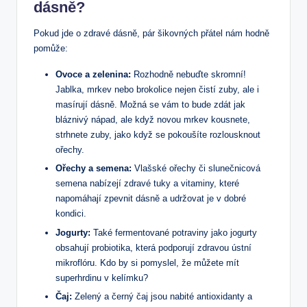
dásně?
Pokud jde o zdravé dásně, pár šikovných přátel nám hodně
pomůže:
Ovoce a zelenina:
Rozhodně nebuďte skromní!
Jablka, mrkev‌ nebo brokolice nejen čistí zuby, ale i
masírují ⁢dásně. Možná se vám to bude zdát ‌jak
bláznivý nápad, ‌ale když novou mrkev kousnete,
strhnete zuby, jako když se pokoušíte rozlousknout⁤
ořechy.
Ořechy a semena:
Vlašské ořechy či slunečnicová
semena nabízejí zdravé tuky a vitaminy, které
napomáhají zpevnit‍ dásně a udržovat je v dobré
kondici.
Jogurty:
Také fermentované ⁣potraviny ⁤jako jogurty
obsahují probiotika, která podporují zdravou ‍ústní
mikroflóru. Kdo by si pomyslel, že můžete⁢ mít
superhrdinu v⁣ kelímku?
Čaj:
Zelený a černý čaj⁢ jsou ‍nabité ⁣antioxidanty a