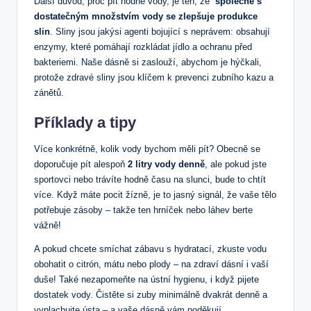
Další důvod, proč pít hodně vody, je ten, že ​
společně s
dostatečným množstvím ‌vody se zlepšuje⁤ produkce
slin
. Sliny jsou jakýsi agenti bojující s neprávem: obsahují
enzymy, ​které pomáhají rozkládat jídlo a ochranu před
bakteriemi. Naše ‍dásně si zaslouží, ‍abychom je ​hýčkali,
protože zdravé sliny jsou klíčem​ k ‌prevenci zubního kazu a
zánětů.
Příklady a tipy
Více konkrétně, kolik vody bychom měli pít? Obecně se
doporučuje pít alespoň
2 litry vody denně
, ale pokud jste
sportovci nebo trávíte hodně času na slunci, bude to chtít
více. Když máte pocit žízně, je to jasný signál, že vaše tělo
‍potřebuje zásoby – takže ten hrníček nebo láhev berte
vážně!
A pokud chcete​ smíchat zábavu ‌s hydratací, zkuste vodu
⁢obohatit o ⁤citrón, mátu‌ nebo plody⁣ – na zdraví dásní i vaší
duše! Také nezapomeňte na ústní hygienu, i když pijete
dostatek vody. Čistěte ⁢si zuby minimálně dvakrát ‍denně a
vyplachujte ústa – a vaše dásně vám ⁤poděkují.