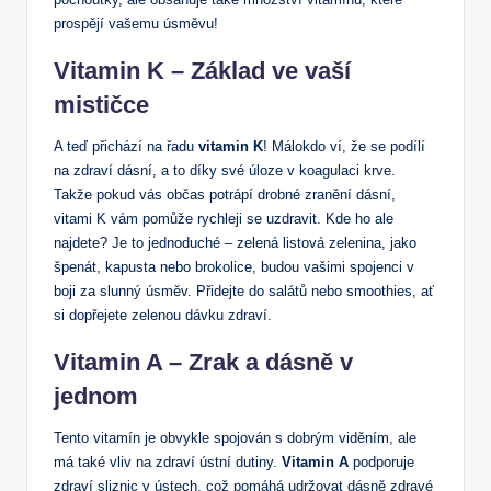
prospějí​ vašemu úsměvu!
Vitamin K – Základ⁣ ve vaší
mističce
A teď přichází na ‌řadu
vitamin K
! Málokdo ‍ví,‌ že se​ podílí
na zdraví dásní, a to díky své úloze v koagulaci krve.
Takže ⁣pokud vás občas potrápí⁢ drobné zranění dásní,
⁢vitami K ​vám pomůže rychleji se uzdravit.​ Kde ho ale
najdete? Je to jednoduché – zelená listová ⁢zelenina,⁤ jako
špenát, kapusta⁣ nebo brokolice,⁢ budou vašimi spojenci ‍v
boji za ⁣slunný úsměv. Přidejte do salátů nebo smoothies,⁣ ať
si dopřejete zelenou ‌dávku ⁢zdraví.
Vitamin A – Zrak a dásně v
jednom
Tento vitamín ⁣je obvykle⁣ spojován s dobrým ⁤viděním, ale
má také vliv na zdraví ústní dutiny.
Vitamin A
podporuje
zdraví‍ sliznic v ústech, což pomáhá udržovat⁣ dásně zdravé