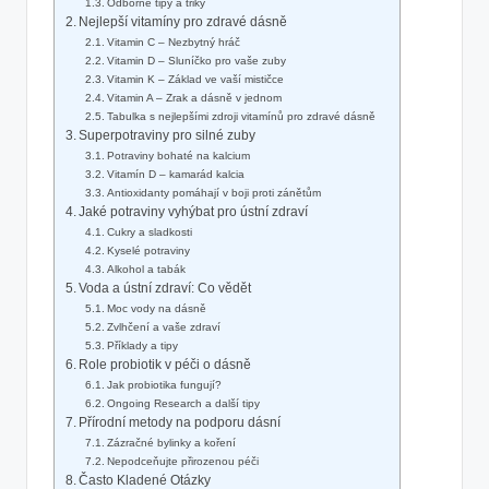
Odborné tipy a triky
Nejlepší‍ vitamíny pro ⁤zdravé dásně
Vitamin C – Nezbytný hráč
Vitamin D – Sluníčko pro vaše zuby
Vitamin K – Základ⁣ ve vaší mističce
Vitamin A – Zrak a dásně v jednom
Tabulka s nejlepšími zdroji vitamínů pro zdravé dásně
Superpotraviny pro silné zuby
Potraviny bohaté na kalcium
Vitamín D – kamarád kalcia
Antioxidanty ⁣pomáhají v boji⁤ proti zánětům
Jaké potraviny vyhýbat pro ústní zdraví
Cukry a sladkosti
Kyselé potraviny
Alkohol a tabák
Voda a ⁣ústní zdraví: Co vědět
Moc vody ‍na dásně
Zvlhčení a vaše zdraví
Příklady a tipy
Role probiotik v péči o dásně
Jak​ probiotika⁢ fungují?
Ongoing Research a další tipy
Přírodní metody na podporu dásní
Zázračné bylinky a koření
Nepodceňujte přirozenou péči
Často Kladené Otázky