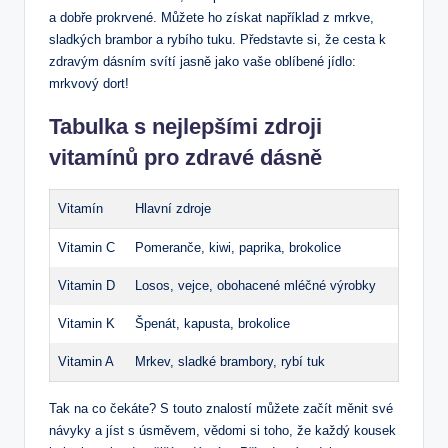
a ‍dobře prokrvené. Můžete ho získat například z mrkve,
sladkých⁢ brambor a⁣ rybího tuku. Představte si, ‍že cesta k
zdravým dásním svítí⁤ jasně jako vaše oblíbené jídlo:
mrkvový dort!
Tabulka s nejlepšími zdroji
vitamínů pro zdravé dásně
Vitamín
Hlavní zdroje
Vitamin⁤ C
Pomeranče, kiwi, paprika, ‌brokolice
Vitamin⁢ D
Losos, vejce, obohacené mléčné ⁤výrobky
Vitamin ‌K
Špenát, kapusta, ⁢brokolice
Vitamin A
Mrkev, ​sladké brambory, rybí tuk
Tak​ na co ⁤čekáte? S touto znalostí můžete začít měnit‌ své
návyky a⁣ jíst ‌s úsměvem, vědomi si toho,⁢ že každý kousek