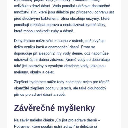
ovlivňuje zdraví dásní. Voda pomáhá udržovat dostatečné
množství slin, které jsou důležité pro přirozenou ‍ochranu úst
před‍ škodlivými bakteriemi. Slina obsahuje ⁢enzymy, které
pomáhají rozkládat potravu a neutralizovat kyselé látky,
které ⁤mohou poškodit⁤ zuby ‌a dásně.
Dehydratace může vést k suchu v ústech, což ‌zvyšuje
riziko vzniku kazů a onemocnění dásní. Proto se⁣
doporučuje pít alespoň 2 litry vody denně, což napomůže
udržovat ústní dutinu zdravou. Kromě vody se ‍doporučuje
také jíst potraviny s vysokým obsahem ‌vody, jako jsou⁤
melouny, okurky a celer.
Zlepšení hydratace‍ může tedy znamenat nejen pre téměř
okamžité zlepšení‌ pocitu v ústech, ale také dlouhodobý
přínos pro zdraví dásní a zubů.
Závěrečné myšlenky
Na závěr našeho článku „Co jíst pro ‌zdravé dásně –
Potraviny, ⁣které posilují⁤ ústní zdraví“ je‌ důležité si