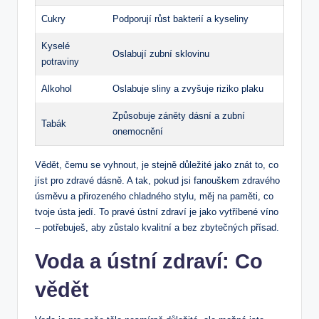
Cukry
Podporují růst bakterií a kyseliny
Kyselé
Oslabují zubní sklovinu
potraviny
Alkohol
Oslabuje sliny a zvyšuje riziko plaku
Způsobuje záněty dásní a zubní​
Tabák
onemocnění
Vědět, čemu se⁤ vyhnout, je stejně důležité jako⁢ znát to, co
jíst pro ‌zdravé dásně.⁣ A tak, pokud jsi fanouškem zdravého
úsměvu a přirozeného chladného stylu, měj na⁢ paměti, co
tvoje ústa jedí. To pravé ústní zdraví je jako vytříbené víno
– potřebuješ, aby zůstalo kvalitní a bez zbytečných přísad.
Voda a ⁣ústní zdraví: Co
vědět