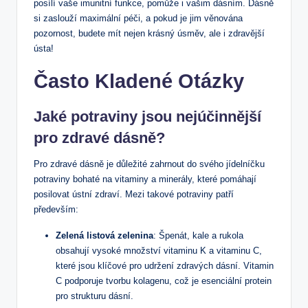
posílí vaše imunitní funkce, ⁣pomůže i vašim dásním. Dásně
si zaslouží maximální péči, a pokud je jim ‌věnována
pozornost, budete mít nejen krásný‌ úsměv, ale i zdravější
ústa!
Často Kladené Otázky
Jaké potraviny jsou nejúčinnější
pro zdravé dásně?
Pro zdravé⁤ dásně je‍ důležité zahrnout do svého ‌jídelníčku
potraviny bohaté na vitaminy ‍a minerály, které pomáhají
posilovat ústní⁤ zdraví.⁤ Mezi takové potraviny patří
především:
Zelená listová zelenina
: Špenát, kale a rukola
obsahují vysoké množství vitaminu K a vitaminu C,
které jsou klíčové pro‌ udržení zdravých dásní. Vitamin
C podporuje ‍tvorbu‌ kolagenu, což je​ esenciální protein
pro strukturu dásní.