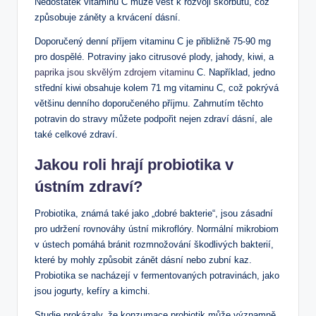
Nedostatek ‍vitaminu C⁣ může vést k rozvoji skorbutu, což
způsobuje záněty‌ a krvácení dásní.
Doporučený denní příjem vitaminu‍ C je přibližně⁣ 75-90 mg
pro ‍dospělé. Potraviny jako citrusové plody, jahody, kiwi, a
paprika jsou skvělým zdrojem vitaminu
C. Například, jedno⁤
střední kiwi obsahuje kolem 71​ mg vitaminu C, což pokrývá
většinu ‌denního doporučeného‍ příjmu. Zahrnutím těchto
potravin do stravy můžete podpořit nejen zdraví dásní, ale
také celkové zdraví.
Jakou roli hrají probiotika v
ústním zdraví?
Probiotika, známá také jako „dobré⁢ bakterie“, jsou zásadní
pro udržení rovnováhy⁢ ústní‌ mikroflóry. Normální mikrobiom
v ústech pomáhá bránit rozmnožování škodlivých bakterií,
které by mohly způsobit zánět dásní nebo zubní kaz.
Probiotika se nacházejí v fermentovaných ‌potravinách, jako
jsou jogurty, kefíry ​a kimchi.
Studie‌ prokázaly, že konzumace probiotik může významně