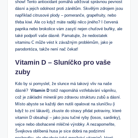
show! Tento antioxidant pomáhá udržovat správnou pevnost
dásní a jejich odolnost proti zánětům. ⁣Skvělým ⁤zdrojem jsou
například citrusové plody – pomeranče, grapefruity, nebo
třeba⁢ kiwi. Ale ‍co když máte raději něco‌ jiného? I červená
paprika nebo brokolice vám zasytí ⁢nejen chuťové buňky, ale
také podpoří vaše ⁢dásně. Pamatujte, že nedostatek
vitaminu C může vést k závažným problémům, jako je
parodontóza,‌ takže není nač‌ čekat!
Vitamin D – Sluníčko pro vaše
zuby
Kdo by si pomyslel, že slunce má‌ takový vliv na‍ naše
dásně? ​
Vitamin D
totiž napomáhá vstřebávání vápníku,
což je základní minerál pro zdravou strukturu zubů a dásní.⁤
Místo⁣ abyste se každý den nutili⁤ opalovat na sluníčku (i
když⁤ to zní lákavě), zkuste do stravy přidat potraviny, které
‌vitamin D obsahují‌ – jako jsou tučné ryby (losos, sardinky),
vejce‍ nebo obohacené mléčné ‌výrobky. A ‍nezapomeňte,
‌Švejkova oblíbená⁣ husa je sice dobrá na podzimní⁢
pochoutky, ale obsahuje také množství vitamínů, které