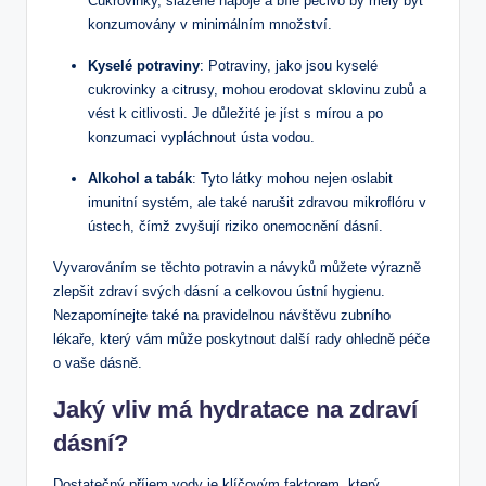
Cukrovinky, slazené nápoje a bílé pečivo⁢ by měly být
konzumovány v minimálním množství.
Kyselé⁢ potraviny
: Potraviny, jako jsou‌ kyselé
cukrovinky a citrusy, mohou erodovat sklovinu zubů a
vést ⁤k ⁢citlivosti. Je důležité je jíst s mírou a po
konzumaci vypláchnout​ ústa vodou.
Alkohol a ‌tabák
: Tyto látky mohou nejen oslabit
imunitní systém, ‌ale také narušit zdravou ‌mikroflóru v
ústech, čímž zvyšují riziko onemocnění dásní.
Vyvarováním se těchto potravin a návyků ‍můžete výrazně
zlepšit zdraví svých dásní ⁣a celkovou ústní hygienu.
Nezapomínejte také na pravidelnou návštěvu zubního
lékaře, který vám může⁢ poskytnout další rady ohledně péče⁤
o ⁤vaše dásně.
Jaký ‌vliv má hydratace na zdraví⁤
dásní?
Dostatečný ⁢příjem vody je klíčovým faktorem, který