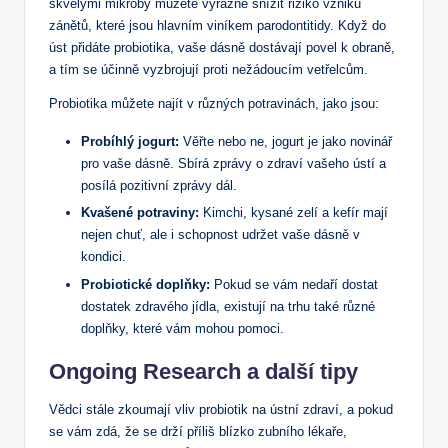
skvělými mikroby můžete výrazně snížit riziko vzniku
zánětů, které jsou⁤ hlavním viníkem parodontitidy. Když do
úst přidáte probiotika, ​vaše dásně dostávají povel‌ k obraně,⁣
a tím⁤ se účinně vyzbrojují⁢ proti nežádoucím vetřelcům.
Probiotika můžete najít v různých potravinách,⁤ jako jsou:
Probíhlý jogurt:
Věřte nebo ne, jogurt je jako novinář
pro vaše dásně. Sbírá zprávy⁢ o‌ zdraví‍ vašeho ústí a
⁤posílá pozitivní zprávy ⁣dál.
Kvašené ⁤potraviny:
Kimchi, kysané zelí ⁤a‍ kefír mají
nejen chuť, ale i schopnost udržet vaše ⁤dásně v
kondici.
Probiotické doplňky:
Pokud se vám nedaří dostat
dostatek zdravého ​jídla, existují na ⁤trhu také různé
⁤doplňky, které vám⁤ mohou pomoci.
Ongoing Research a další tipy
Vědci stále zkoumají vliv probiotik na ústní zdraví, a pokud
⁣se vám zdá, že se drží příliš blízko zubního lékaře,