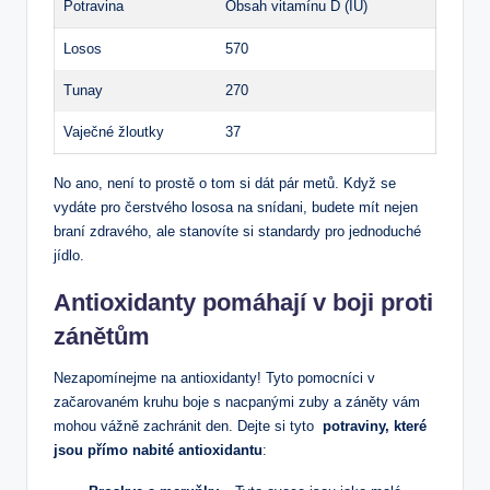
Potravina
Obsah vitamínu D (IU)
Losos
570
Tunay
270
Vaječné žloutky
37
No ano, ⁢není to prostě o tom si dát pár⁢ metů. Když se
vydáte pro⁣ čerstvého lososa na snídani, budete mít ⁤nejen
braní zdravého, ale stanovíte si standardy pro jednoduché ​
jídlo.
Antioxidanty ⁣pomáhají v boji⁤ proti
zánětům
Nezapomínejme na ⁣antioxidanty! Tyto ⁣pomocníci v
začarovaném kruhu boje ⁤s nacpanými zuby a záněty ⁢vám
mohou vážně zachránit⁣ den. Dejte ‌si tyto ⁤
potraviny, které
jsou přímo nabité antioxidantu
: