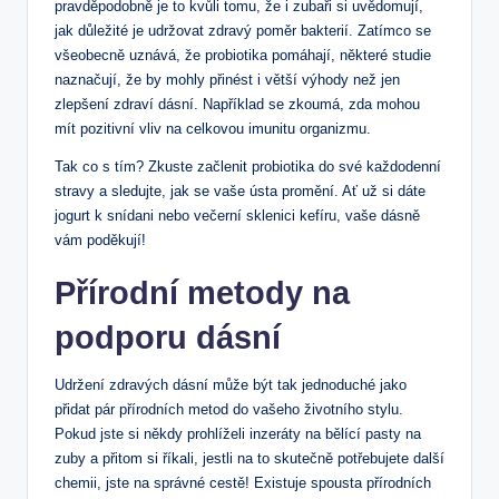
pravděpodobně je to kvůli tomu, že i zubaři si uvědomují,
jak důležité je udržovat zdravý​ poměr bakterií. Zatímco se
všeobecně ‌uznává, že probiotika pomáhají, některé studie
naznačují, že by mohly přinést i větší výhody než jen
zlepšení zdraví dásní. Například se zkoumá, zda mohou
mít pozitivní vliv na ⁣celkovou imunitu organizmu.
Tak co s tím? ​Zkuste začlenit⁢ probiotika do své ⁤každodenní
stravy ⁣a sledujte, jak se vaše ústa promění. Ať už si dáte
jogurt k⁢ snídani nebo večerní ⁢sklenici kefíru, vaše dásně
vám poděkují!
Přírodní metody na
podporu dásní
Udržení zdravých dásní může být tak ⁢jednoduché jako
přidat⁤ pár přírodních metod do vašeho životního stylu.
Pokud jste si někdy prohlíželi inzeráty na bělící pasty na
zuby ‌a ⁣přitom si říkali, jestli na to skutečně potřebujete další
chemii, jste na správné cestě! ⁤Existuje spousta přírodních