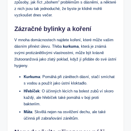
způsoby, jak říct „sbohem“ problémům s dásněmi, a některé
z nich‍ jsou tak jednoduché, že byste‌ je klidně mohli
vyzkoušet dnes večer.
Zázračné bylinky a koření
V mnoha domácnostech najdete koření, které může vašim
dásním ‍přinést úlevu. Třeba
kurkuma
, která je ‍známá
svými protizánětlivými‌ vlastnostmi, může být krásně
žlutooranžová ‍jako zlatý poklad, když jí ⁣přidáte do své ústní
hygieny.
Kurkuma
: Pomáhá při ⁣zánětech dásní, stačí smíchat
s vodou a použít jako ústní kloktadlo.
Hřebíček
: O účinných lécích na bolest ⁤zubů ví skoro
každý, ale⁢ hřebíček také ‍pomáhá v boji proti
bakteriím.
Máta
: Skvělá nejen na osvěžení dechu, ale také
účinná​ při zabraňování zánětům.