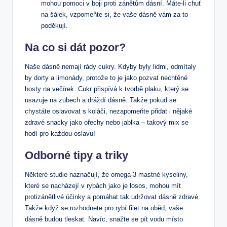
mohou pomoci v boji proti zánětům dásní. Máte-li chuť
na šálek, vzpomeňte si, ⁤že vaše dásně vám za to⁤
poděkují.
Na co si dát pozor?
Naše​ dásně nemají rády cukry. Kdyby byly lidmi,​ odmítaly
by dorty a limonády, protože to je jako pozvat nechtěné
hosty na večírek. Cukr přispívá k tvorbě plaku, který⁣ se
usazuje ​na zubech a ⁢dráždí dásně. Takže pokud se
‌chystáte oslavovat s koláči, nezapomeňte přidat i nějaké
zdravé ⁢snacky jako ořechy nebo jablka‍ – takový mix⁣ se
hodí pro ⁢každou⁣ oslavu!
Odborné tipy a triky
Některé studie naznačují, že omega-3 mastné kyseliny,
které se nacházejí v rybách jako je losos, mohou mít
protizánětlivé účinky a pomáhat ⁢tak udržovat dásně ⁣zdravé.​
Takže když se rozhodnete pro rybí filet na oběd, vaše
dásně budou tleskat. Navíc, snažte ⁤se ⁤pít ‌vodu místo