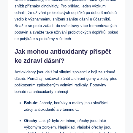
snížit příznaky gingivitidy.‌ Pro příklad, jeden výzkum⁤
odhalil, že užívání probiotických doplňků po ⁢dobu 3​ měsíců
vedlo k významnému snížení zánětu dásní u účastníků.
Snažte se proto zařadit do⁣ své stravy více fermentovaných
potravin a zvažte ⁣také užívání probiotických⁣ doplňků, pokud
se potýkáte s problémy v ústech.
Jak mohou antioxidanty​ přispět
ke zdraví dásní?
Antioxidanty jsou⁢ dalšími silnými spojenci v boji za zdravé
dásně. Pomáhají snižovat zánět a chrání ⁢gumy a zuby před
poškozením způsobeným volnými radikály. Potraviny
bohaté na antioxidanty zahrnují:
Bobule
: Jahody, borůvky a maliny jsou‌ skvělými
zdroji⁣ antioxidantů a vitaminu C.
Ořechy
: Jak již bylo zmíněno, ořechy jsou také
výborným ⁣zdrojem. Například,⁣ vlašské ořechy jsou