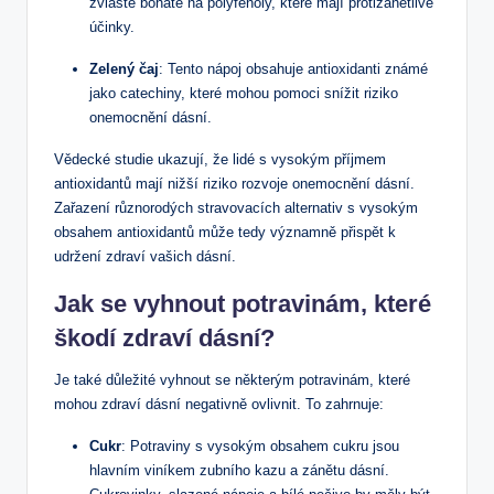
zvláště bohaté na polyfenoly, které mají protizánětlivé
účinky.
Zelený čaj
:‍ Tento nápoj obsahuje antioxidanti ⁤známé ​
jako catechiny,​ které mohou pomoci snížit riziko
onemocnění dásní.
Vědecké studie ukazují, že lidé s⁢ vysokým příjmem
antioxidantů mají nižší riziko rozvoje onemocnění dásní.
Zařazení různorodých ⁣stravovacích alternativ s vysokým
obsahem antioxidantů může​ tedy významně přispět k
udržení zdraví vašich dásní.
Jak se vyhnout⁢ potravinám, které
škodí zdraví dásní?
Je také důležité vyhnout se některým potravinám, které
mohou zdraví dásní negativně ovlivnit. To zahrnuje:
Cukr
: ⁤Potraviny s vysokým obsahem cukru jsou
hlavním viníkem zubního kazu a zánětu dásní.