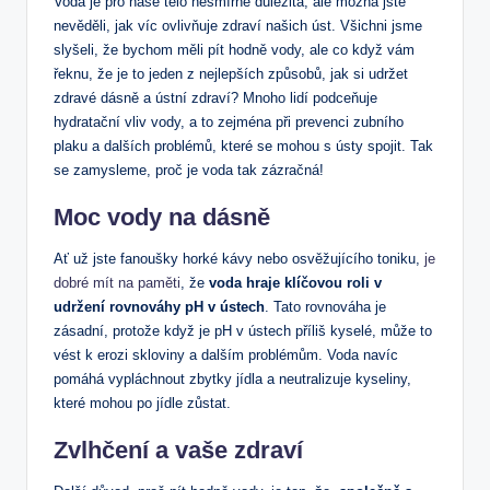
Voda je pro naše tělo ‌nesmírně důležitá, ale možná jste
nevěděli, jak víc ovlivňuje zdraví ‌našich úst. Všichni ‌jsme
slyšeli, že bychom měli pít hodně vody, ale co když vám
řeknu, že je to jeden z nejlepších způsobů, jak si udržet
zdravé dásně a ústní zdraví? Mnoho⁢ lidí podceňuje
hydratační vliv vody, a to zejména při prevenci zubního
plaku a‌ dalších problémů, které se mohou s ústy spojit. Tak
se zamysleme, proč je⁢ voda tak zázračná!⁣
Moc vody ‍na dásně
Ať už‌ jste fanoušky horké kávy nebo osvěžujícího toniku,
je
dobré mít na paměti
,‍ že
voda hraje klíčovou roli v
udržení rovnováhy pH v ústech
. Tato rovnováha je
zásadní, protože když je pH v ústech příliš ⁤kyselé, může to⁢
vést k ​erozi skloviny a dalším problémům. Voda navíc
pomáhá vypláchnout zbytky jídla ‍a​ neutralizuje kyseliny,​
které mohou ‍po ⁢jídle zůstat.
Zvlhčení a vaše zdraví