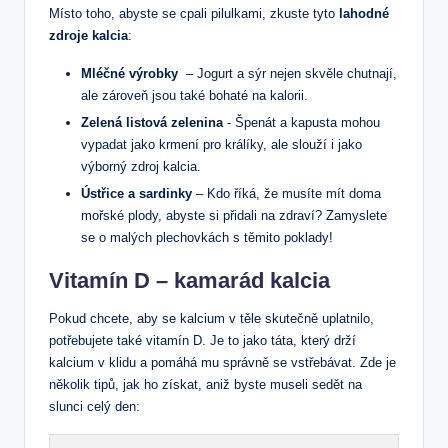
Místo toho, abyste se cpali ‌pilulkami, zkuste tyto‌
lahodné
zdroje kalcia
:
Mléčné výrobky
⁢ – ⁤Jogurt a sýr nejen skvěle chutnají,
ale zároveň jsou také bohaté na kalorii.
Zelená listová zelenina
-⁣ Špenát ⁤a ⁣kapusta mohou
vypadat jako krmení‍ pro králíky, ale slouží i jako
výborný zdroj kalcia.
Ústřice a sardinky
– Kdo říká, že‌ musíte mít doma
⁤mořské plody, abyste si přidali na zdraví? Zamyslete
se o malých plechovkách s těmito poklady!
Vitamín D – kamarád kalcia
Pokud chcete, ‍aby se⁣ kalcium v⁤ těle skutečně uplatnilo,
potřebujete také vitamín D. Je to jako táta,⁣ který drží
kalcium ⁢v klidu a pomáhá mu správně se vstřebávat. Zde je
několik⁣ tipů, jak ho získat, ⁢aniž byste museli sedět na
slunci celý den: