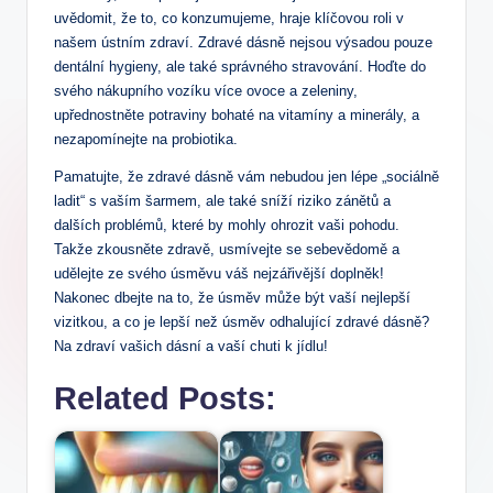
uvědomit, že to, co konzumujeme, ⁤hraje⁢ klíčovou roli ⁢v
našem ústním zdraví. Zdravé dásně nejsou výsadou pouze
dentální hygieny, ale také správného stravování. Hoďte do
svého ​nákupního vozíku více ovoce a zeleniny,
upřednostněte potraviny bohaté na vitamíny a minerály,⁣ a
nezapomínejte na probiotika. ​
Pamatujte, že ⁣zdravé dásně vám nebudou jen lépe „sociálně
ladit“ s vaším šarmem, ​ale⁣ také sníží‌ riziko zánětů ⁢a
dalších problémů, které by‍ mohly ohrozit vaši pohodu.
Takže zkousněte zdravě, usmívejte se sebevědomě a
udělejte ze‍ svého úsměvu váš nejzářivější doplněk!
Nakonec dbejte na to, že úsměv může být vaší ⁣nejlepší
vizitkou, a‍ co je lepší⁣ než úsměv odhalující zdravé dásně?
Na zdraví⁤ vašich dásní a vaší chuti k jídlu!
Related Posts: