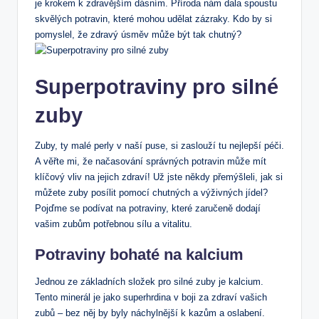
je krokem k zdravějším dásním. Příroda nám dala spoustu
skvělých potravin, které mohou udělat zázraky. Kdo by si
⁤pomyslel, že zdravý úsměv může být tak chutný?
Superpotraviny pro silné
zuby
Zuby, ty malé perly v naší puse, si zaslouží tu nejlepší péči.
A věřte mi, že načasování ⁤správných potravin může mít
klíčový vliv na jejich zdraví! Už jste někdy přemýšleli, jak si
můžete ⁢zuby posílit pomocí chutných ⁤a výživných jídel?
Pojďme se podívat na potraviny, které⁢ zaručeně dodají
vašim zubům potřebnou sílu a vitalitu.
Potraviny bohaté na kalcium
Jednou ze základních složek⁢ pro silné zuby je kalcium.
Tento minerál je jako superhrdina v ⁢boji za zdraví vašich
zubů – bez něj​ by byly náchylnější k kazům a oslabení.