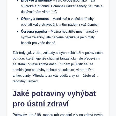
Broskve a meruňky
– Tyto ovoce ⁤jsou ​jako malá
sluníčka‌ s příchutí. Pomáhají udržet záněty na uzdě a
dodávají nám vitamín C.
Ořechy a semena
– Mandlové a vlašské ořechy
obohatí vaše stravování, a tím pádem i váš úsměv!
Červená paprika
– Možná nepatříte mezi fanoušky
⁤syrové zeleniny, ale červená paprika je jako malý
benefit​ pro vaše dásně.
Tak tedy, jak⁢ vidíte, základy silných zubů leží v potravinách
po ruce,‌ které nejenže chutnají fantasticky,⁤ ale především
se starají o⁤ vaše zdraví dásní.​ Klíčem ⁢je ujistit se,​ že
kombinujete potraviny bohaté na kalcium, vitamín D a
antioxidanty. Příroda to za⁢ vás udělá a ​vy si můžete užít
radostný úsměv!
Jaké potraviny vyhýbat
pro ústní zdraví
Potraviny, které jíš, mohou mít zásadní vliv na zdraví tvých