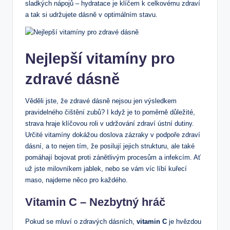
sladkých nápojů – hydratace je klíčem​ k celkovému zdraví
a tak si udržujete dásně v optimálním stavu.
Nejlepší‍ vitamíny pro
⁤zdravé dásně
Věděli jste, že zdravé ‍dásně nejsou jen výsledkem
pravidelného čištění zubů? I když je to poměrně důležité,
strava hraje klíčovou roli v udržování zdraví ústní dutiny.
Určité ‌vitamíny ⁤dokážou doslova zázraky ⁣v podpoře zdraví
dásní, a to ⁢nejen‍ tím,⁤ že posilují jejich strukturu, ale také
pomáhají bojovat proti⁤ zánětlivým⁣ procesům⁢ a infekcím.⁣ Ať
už jste milovníkem jablek, nebo ‍se vám víc líbí kuřecí
maso, najdeme ​něco pro každého.
Vitamin C – Nezbytný hráč
Pokud se mluví o ⁢zdravých ​dásních,
vitamin ‌C
je hvězdou