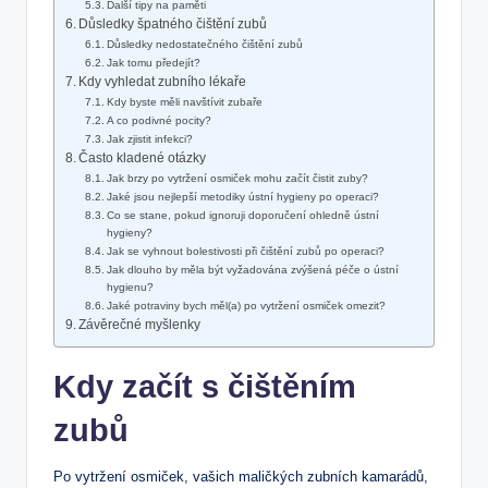
Další tipy na paměti
Důsledky špatného čištění ⁤zubů
Důsledky nedostatečného čištění zubů
Jak tomu předejít?
Kdy vyhledat ⁤zubního lékaře
Kdy⁤ byste měli navštívit zubaře
A co podivné pocity?
Jak zjistit ⁤infekci?
Často kladené otázky
Jak brzy po vytržení osmiček mohu začít​ čistit zuby?
Jaké jsou nejlepší metodiky ústní‍ hygieny po operaci?
Co ‌se⁤ stane, pokud ignoruji doporučení ohledně ústní
hygieny?
Jak se vyhnout bolestivosti při čištění zubů po‍ operaci?
Jak dlouho by měla být vyžadována⁣ zvýšená péče ​o ústní‍
hygienu?
Jaké ‌potraviny bych ​měl(a) po vytržení osmiček omezit?
Závěrečné myšlenky
Kdy začít s čištěním
zubů
Po vytržení osmiček, vašich maličkých zubních kamarádů,