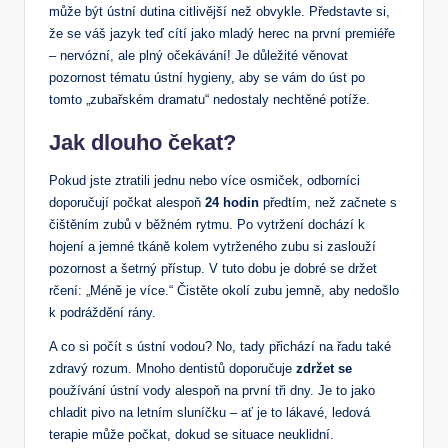
⁤může být ústní⁢ dutina citlivější než obvykle. ​Představte si, ​
že se ⁤váš ‌jazyk teď cítí jako mladý herec na první premiéře⁣
– nervózní, ‌ale plný očekávání! Je důležité ⁣věnovat
pozornost tématu ústní⁤ hygieny, aby se vám⁤ do úst po
tomto „zubařském dramatu“ nedostaly nechtěné potíže.
Jak dlouho​ čekat?
Pokud jste ztratili ‍jednu nebo ⁣více osmiček, odborníci
doporučují počkat alespoň
24 hodin
předtím, než začnete s
čištěním ⁤zubů v běžném rytmu.​ Po vytržení‍ dochází k
hojení a jemné tkáně kolem vytrženého zubu⁤ si zaslouží
pozornost a ⁤šetrný přístup.⁤ V⁣ tuto dobu je ⁤dobré se držet
rčení: ‌„Méně je více.“ Čistěte okolí zubu jemně, aby nedošlo​
k podráždění rány.
A co si⁤ počít s ústní vodou?⁣ No, tady přichází na řadu také
zdravý rozum. Mnoho dentistů doporučuje
zdržet se
používání ústní vody alespoň na první tři dny. Je to jako
chladit pivo na letním​ sluníčku – ať ‌je to lákavé, ledová
terapie ​může počkat, dokud se situace neuklidní.