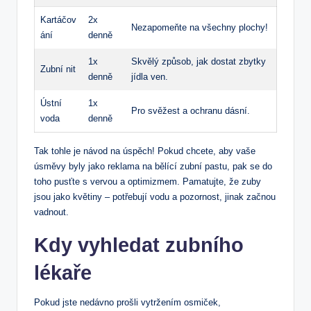
Kartáčov
2x
Nezapomeňte na všechny plochy!
ání
denně
1x
Skvělý způsob, jak dostat zbytky
Zubní nit
⁣denně
jídla ven.
Ústní
1x
Pro svěžest⁤ a ochranu‍ dásní.
voda
‍denně
Tak tohle je návod na úspěch! Pokud chcete, aby ​vaše
úsměvy​ byly jako reklama na⁤ bělící zubní pastu, pak se ⁣do
toho pusťte s vervou a optimizmem. Pamatujte, že zuby
jsou​ jako květiny – potřebují ⁢vodu a pozornost, jinak začnou
vadnout.
Kdy vyhledat ⁤zubního
lékaře
Pokud jste nedávno prošli vytržením osmiček,