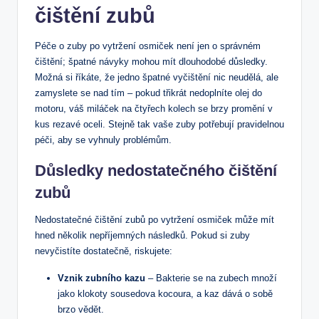
čištění ⁤zubů
Péče ​o ​zuby po vytržení osmiček není jen o správném
čištění; špatné návyky mohou‌ mít dlouhodobé důsledky.
Možná si říkáte, že ⁢jedno⁤ špatné vyčištění nic neudělá, ale
zamyslete se nad tím – ‌pokud třikrát nedoplníte olej do
motoru, váš miláček‌ na čtyřech kolech se brzy promění v
kus rezavé oceli. Stejně tak vaše zuby potřebují pravidelnou⁤
péči, aby se vyhnuly problémům.
Důsledky nedostatečného čištění
zubů
Nedostatečné čištění zubů po⁤ vytržení osmiček může ‍mít
hned několik nepříjemných následků. Pokud si zuby
nevyčistíte‌ dostatečně, riskujete:
Vznik zubního kazu
– Bakterie⁣ se ⁢na zubech množí
jako klokoty sousedova kocoura, a kaz ⁣dává o sobě
brzo vědět.