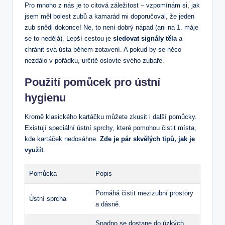
Pro mnoho z nás je to citová záležitost – vzpomínám si, jak
jsem měl bolest zubů a kamarád mi doporučoval,​ že jeden
zub snědl dokonce! Ne,⁣ to není dobrý nápad (ani ‌na 1. máje⁣
se to⁢ nedělá). Lepší cestou je
sledovat signály ⁤těla
a
chránit ⁤svá ⁣ústa během zotavení. A pokud by se něco
nezdálo v pořádku, určitě oslovte svého zubaře.
Použití ‌pomůcek pro ‍ústní
hygienu
Kromě klasického kartáčku můžete ⁢zkusit i další ‍pomůcky.
Existují speciální ústní sprchy, které ⁣pomohou čistit místa,
kde⁢ kartáček nedosáhne.
Zde je pár skvělých tipů, jak je
využít
:
Pomůcka
Popis
Pomáhá čistit mezizubní prostory
Ústní sprcha
a dásně.
Snadno se dostane do úzkých