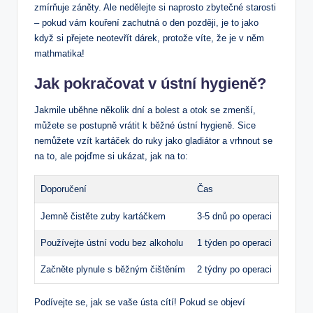
zmírňuje záněty. Ale ⁤nedělejte si naprosto ⁤zbytečné starosti
– pokud vám⁤ kouření zachutná o ⁤den později, je to‌ jako
⁢když‌ si přejete neotevřít dárek, protože víte, že je v něm
mathmatika!
Jak pokračovat v ústní hygieně?
Jakmile uběhne několik dní a bolest a otok se zmenší,
můžete se postupně vrátit k běžné​ ústní hygieně. Sice
nemůžete vzít kartáček do ​ruky jako gladiátor a vrhnout se
na ​to, ale pojďme si ukázat, ​jak na to:
Doporučení
Čas
Jemně čistěte zuby‌ kartáčkem
3-5 dnů po operaci
Používejte ‌ústní vodu ⁤bez alkoholu
1 týden po operaci
Začněte plynule ⁢s běžným ​čištěním
2 týdny po operaci
Podívejte se, jak se vaše ústa cítí! Pokud se objeví