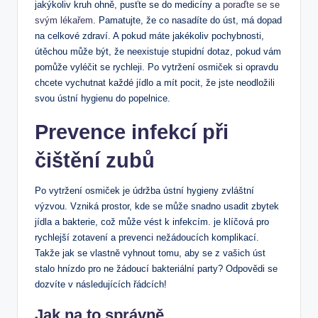
jakýkoliv kruh ohně, pusťte ‌se do medicíny a
poraďte se se
svým lékařem
. Pamatujte, že co nasadíte do úst, má dopad
na celkové zdraví. A​ pokud máte jakékoliv​ pochybnosti,
útěchou může být, ‌že neexistuje stupidní dotaz, pokud vám
pomůže vyléčit se rychleji. Po vytržení osmiček si opravdu
chcete vychutnat každé jídlo a⁣ mít pocit,‍ že jste neodložili
⁤svou ústní hygienu do popelnice.
Prevence infekcí při
čištění zubů
Po vytržení osmiček je údržba ‌ústní hygieny zvláštní
výzvou. Vzniká prostor, kde se může snadno usadit zbytek
jídla‍ a bakterie, což může vést k infekcím. je klíčová pro
rychlejší zotavení ⁣a ‍prevenci nežádoucích komplikací.‍
Takže jak se vlastně vyhnout tomu, aby se z vašich⁣ úst
stalo hnízdo pro ⁤ne žádoucí bakteriální party? Odpovědi⁢ se
dozvíte v následujících‌ řádcích!
Jak na to správně