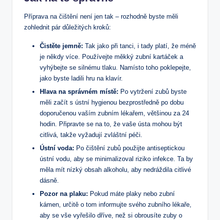
Příprava ‌na čištění není jen tak‌ – rozhodně byste měli
⁤zohlednit pár⁤ důležitých kroků:
Čistěte jemně:
Tak jako při tanci, i tady platí, že méně
je ‍někdy více. Používejte měkký zubní kartáček a
vyhýbejte ​se silnému tlaku.⁢ Namísto toho ⁤poklepejte,
jako byste ladili hru na klavír.
Hlava na správném místě:
Po vytržení zubů byste
měli začít s ústní hygienou bezprostředně po dobu
⁢doporučenou vaším⁢ zubním lékařem, většinou‍ za 24
hodin. Připravte se na to, že vaše ⁣ústa mohou ⁤být
citlivá, takže vyžadují zvláštní péči.
Ústní voda:
Po čištění zubů použijte antiseptickou
ústní vodu, aby se minimalizoval riziko infekce. Ta by
měla mít nízký obsah alkoholu, aby nedráždila citlivé
dásně.
Pozor⁣ na plaku:
Pokud máte plaky nebo ⁣zubní
kámen, určitě o tom informujte svého zubního ⁤lékaře,
aby se vše vyřešilo dříve, než si obrousíte zuby o