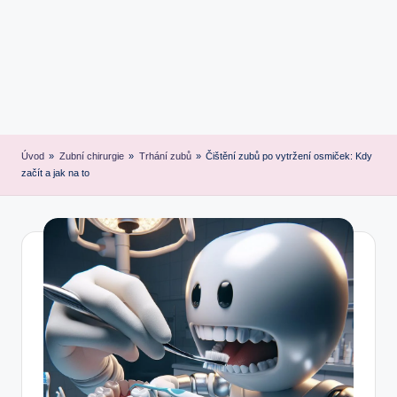
Úvod
»
Zubní chirurgie
»
Trhání zubů
»
Čištění zubů po vytržení osmiček: Kdy
začít a jak na to