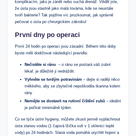
komplikacím, jako je zánět nebo suchá drenáž. Věděl jste,
že ústa jsou vlastně ‌jako malá továrna, kde se neustále
tvoří bakterie? Tak pojďme víc prozkoumat, jak správně
⁣pečovat o ústa po chirurgickém zákroku!
První dny po operaci
První 24 hodin‌ po operaci jsou zásadní. Během této doby
byste měli dodržovat následující pravidla:
Nečistěte si ránu
⁣ – o ránu se postará váš zubní
lékař, je důležité ji nedráždit.
Vyhněte se tvrdým potravinám
– dejte si raději něco
měkkého,‌ aby se zbytečně ‌nepoškodila tkanina kolem
⁤rány.
Nemějte se dostavit na rutinní čištění zubů
–⁣ ideální
je počkat minimálně týden.
Co⁤ se týče ústní hygieny,⁣ můžete zkusit jemně vypláchnout
ústa slanou vodou (1 čajová lžička soli ⁢v 1 sklenici teplé
vody) ‌po ⁤24 hodinách.‌ Slaná voda⁢ pomáhá urychlit hojení a