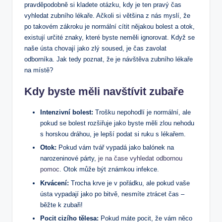
pravděpodobně ⁢si kladete otázku, kdy je⁤ ten pravý čas
vyhledat zubního​ lékaře. Ačkoli si​ většina z nás myslí, že
po takovém zákroku je normální cítit nějakou bolest a otok,
existují určité znaky, které byste‌ neměli ‌ignorovat.‌ Když se
⁣naše ústa chovají jako zlý soused, je čas zavolat
⁢odborníka. Jak tedy poznat, že ⁢je návštěva zubního​ lékaře
na místě?
Kdy⁤ byste měli navštívit zubaře
Intenzivní bolest:
Trošku nepohodlí je normální, ale
pokud se bolest rozšiřuje jako byste měli ⁢zlou nehodu
s horskou dráhou, je lepší podat si ruku s lékařem.
Otok:
Pokud vám tvář vypadá jako balónek na
narozeninové párty,
je na čase vyhledat odbornou
pomoc
. Otok může být známkou infekce.
Krvácení:
Trocha krve je v pořádku, ale pokud vaše
ústa vypadají jako po bitvě, nesmíte ztrácet čas –
běžte k zubaři!
Pocit cizího tělesa:
Pokud máte pocit, ⁢že vám něco