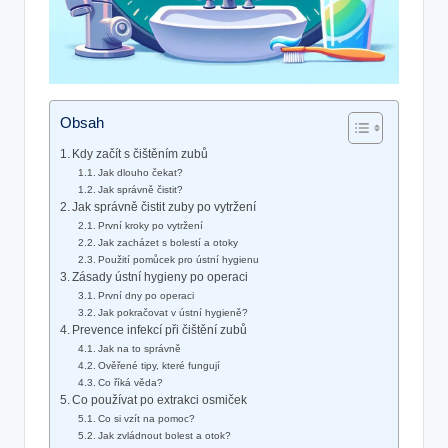
Obsah
Kdy začít s čištěním zubů
Jak dlouho​ čekat?
Jak správně čistit?
Jak správně⁤ čistit zuby⁢ po ⁢vytržení
První kroky po vytržení
Jak zacházet s bolestí‍ a otoky
Použití ‌pomůcek pro ‍ústní hygienu
Zásady ústní hygieny po operaci
První dny po operaci
Jak pokračovat v ústní hygieně?
Prevence infekcí při čištění zubů
Jak na to správně
Ověřené ⁣tipy, které fungují
Co říká věda?
Co používat po extrakci​ osmiček
Co si vzít na pomoc?
Jak zvládnout bolest a otok?