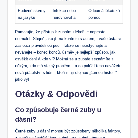
Podivné skvrny
Infekce nebo
Odborná lékařská
na jazyku
nerovnováha
pomoc
Pamatujte, že přístup k zubnímu lékaři je naprosto
normální. Stejně jako jít na kontrolu s autem, i vaše ústa si
zaslouží pravidelnou péči. Takže se neostýchejte a
neváhejte – konec konců, úsměv je nejlepší způsob, jak
osvěžit den! A kdo ví? Možná se u zubaře seznámíte s
někým, kdo má stejný problém – a co pak? Třeba navážete
nová přátelství s lidmi, kteří mají stejnou „černou historii“
jako vy!
Otázky & Odpovědi
Co způsobuje černé zuby u
dásní?
Černé zuby u dásní mohou být způsobeny několika faktory,
z nichž nejčastější jsou zubní kaz, zubní kámen a