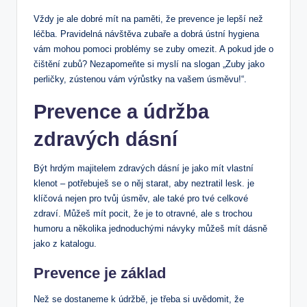
Vždy je ale dobré mít na paměti, že prevence je lepší než
léčba. Pravidelná návštěva zubaře a dobrá ústní hygiena
vám mohou pomoci problémy se zuby omezit. A pokud jde o
čištění zubů? Nezapomeňte si myslí na slogan „Zuby jako
perličky, zústenou vám výrůstky na vašem úsměvu!“.
Prevence a údržba
zdravých dásní
Být hrdým majitelem zdravých dásní je jako mít vlastní
klenot – potřebuješ se o něj starat, aby neztratil lesk. je
klíčová nejen pro tvůj úsměv, ale také pro tvé celkové
zdraví. Můžeš mít pocit, že je to otravné, ale s trochou
humoru a několika jednoduchými návyky můžeš mít dásně
jako z katalogu.
Prevence je základ
Než se dostaneme k údržbě, je třeba si uvědomit, že