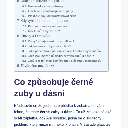
Jaké jsou možné komplikace
Možné zdravotní problémy
Estetické a psychologické dopady
Praktické tipy, jak minimalizovat rizika
Kdy vyhledat odbornou pomoc
Proč se obrátit na odborníka?
Kdy to může být vážné?
Otázky & Odpovědi
Co způsobuje černé zuby u dásní?
Jak lze černé zuby u dásní léčit?
Jaká preventivní opatření lze učinit proti černým zubům?
Jaké jsou možné důsledky černých zubů u dásní?
Jaký je rozdíl mezi černými zuby a špatnou pigmentací?
Závěrečné poznámky
Co způsobuje černé
zuby u dásní
Představte si, že jdete na prohlídku k zubaři a on vám
řekne, že máte
černé zuby u dásní
. To už zní jako nějaká
sci-fi zápletka, co? Ale bohužel, jedná se o skutečný
problém, který může mít několik příčin. V zásadě platí, že