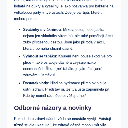
bohatá na cukry a kyseliny je jako pozvánka pro bakterie na
velkolepou party v tvé ústech. Zde je pár tipů, které ti
mohou pomoci:
Svačinky s vlákninou
: Mrkev, celer, nebo jablka
nejsou jen skladníky vitamínů, ale také pomáhají čistit
zuby přirozenou cestou. Jsou jako příroda v akci,
která ti pomáhá chránit dásně.
Vyhnout se tabáku
: Kouření není pouze škodlivé pro
plíce – také oslabuje dásně a zvyšuje riziko
onemocnění. Říkat „ne“ tabáku je jako říct „ano“
zdravému úsměvu!
Dostatek vody
: Hladina hydratace přímo ovlivňuje
ústní zdraví. Představ si, že tvá ústa zapomněla pít.
Kdo by neměl rád něco osvěžujícího?
Odborné názory a novinky
Pokud jde o zdraví dásní, věda se neustále vyvíjí. Existují
různé studie ukazující, že zdravé dásně mohou mít vliv