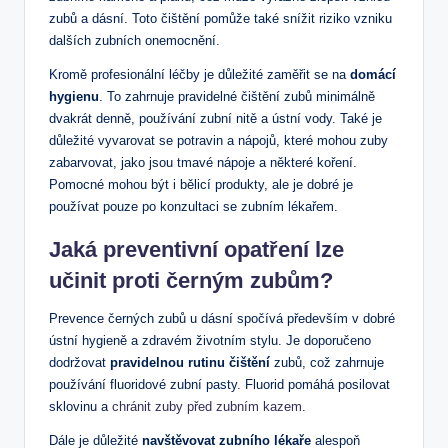
zubů a dásní. Toto čištění pomůže také snížit riziko vzniku
dalších zubních onemocnění.
Kromě profesionální léčby je důležité zaměřit se na
domácí
hygienu
. To zahrnuje pravidelné čištění zubů minimálně
dvakrát denně, používání zubní nitě a ústní vody. Také je
důležité vyvarovat se potravin a nápojů, které mohou zuby
zabarvovat, jako jsou tmavé nápoje a některé koření.
Pomocné mohou být i bělicí produkty, ale je dobré je
používat pouze po konzultaci se zubním lékařem.
Jaká preventivní opatření lze
učinit proti černým zubům?
Prevence černých zubů u dásní spočívá především v dobré
ústní hygieně a zdravém životním stylu. Je doporučeno
dodržovat
pravidelnou rutinu čištění
zubů, což zahrnuje
používání fluoridové zubní pasty. Fluorid pomáhá posilovat
sklovinu a
chránit zuby před zubním kazem
.
Dále je důležité
navštěvovat zubního lékaře
alespoň