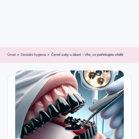
Úvod
»
Dentální hygiena
»
Černé zuby u dásní – Vše, co potřebujete vědět