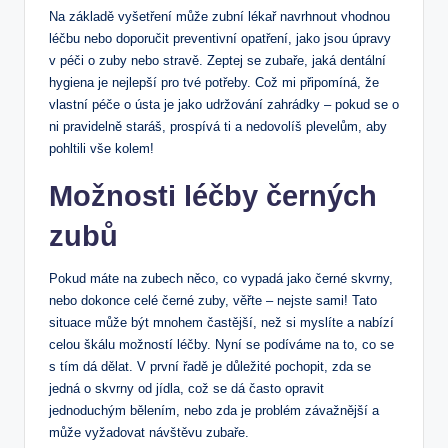
Na základě vyšetření může zubní lékař navrhnout vhodnou
léčbu nebo doporučit preventivní opatření, jako jsou úpravy
v péči o zuby nebo stravě. Zeptej se zubaře, jaká dentální
hygiena je nejlepší pro tvé potřeby. Což mi připomíná, že
vlastní péče o ústa je jako udržování zahrádky – pokud se o
ni pravidelně staráš, prospívá ti a nedovolíš plevelům, aby
pohltili vše kolem!
Možnosti léčby černých
zubů
Pokud máte na zubech něco, co vypadá jako černé skvrny,
nebo dokonce celé černé zuby, věřte – nejste sami! Tato
situace může být mnohem častější, než si myslíte a nabízí
celou škálu možností léčby. Nyní se podíváme na to, co se
s tím dá dělat. V první řadě je důležité pochopit, zda se
jedná o skvrny od jídla, což se dá často opravit
jednoduchým bělením, nebo zda je problém závažnější a
může vyžadovat návštěvu zubaře.