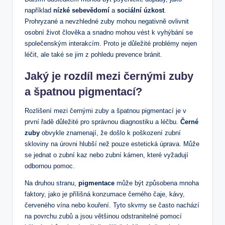
například
nízké sebevědomí
a
sociální úzkost
.
Prohryzané a nevzhledné zuby mohou negativně ovlivnit
osobní život člověka a snadno mohou vést k vyhýbání se
společenským interakcím. Proto je důležité problémy nejen
léčit, ale také se jim z pohledu prevence bránit.
Jaký je rozdíl mezi černými zuby
a špatnou pigmentací?
Rozlišení mezi černými zuby a špatnou pigmentací je v
první řadě důležité pro správnou diagnostiku a léčbu.
Černé
zuby
obvykle znamenají, že došlo k poškození zubní
skloviny na úrovni hlubší než pouze estetická úprava. Může
se jednat o zubní kaz nebo zubní kámen, které vyžadují
odbornou pomoc.
Na druhou stranu,
pigmentace
může být způsobena mnoha
faktory, jako je přílišná konzumace černého čaje, kávy,
červeného vína nebo kouření. Tyto skvrny se často nachází
na povrchu zubů a jsou většinou odstranitelné pomocí