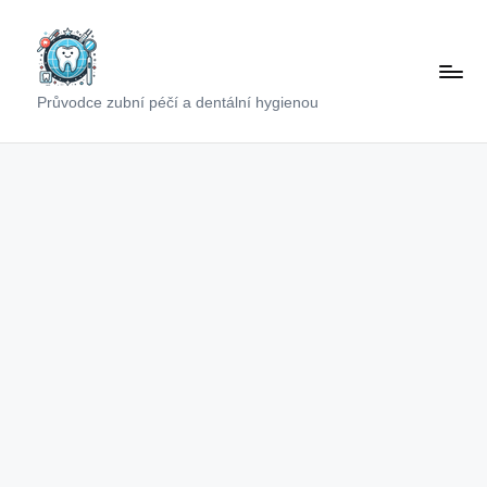
Skip
to
content
Průvodce zubní péčí a dentální hygienou