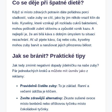
Co se děje při špatné dietě?
Když si místo zdravých potravin dáte pořádnou porci
sladkostí, vaše zuby se cítí, jako by jim někdo vrazil klín do
kolo. Kyseliny, které vznikají při rozkladu cukrů bakteriemi,
mohou poškodit zubní sklovinu a způsobit vznik kazu. A
nejlepší je, že ani bílá káva s dobrým úmyslem tu situaci
nezachrání. Ať už pijete kávu, čaj nebo colu, kyseliny
mohou zuby barvit a narušovat jejich přirozenou bělost.
Jak se bránit? Praktické tipy
Jak tedy zmírnit negativní dopady jídelníčku na naše zuby?
Pár jednoduchých kroků a
můžete mít úsměv jako
z
reklamy:
Pravidelně čistěte zuby:
To je základ. Ranní a
večerní údržba je klíčem.
Zvolte zdravější alternativy:
Zkuste sušené ovoce
místo bonbónů nebo oříškovou tyčinku místo
čokoládové tyčinky.