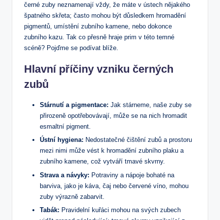
černé zuby neznamenají vždy, že máte v ústech nějakého
špatného skřeta; často mohou být důsledkem hromadění
pigmentů, umístění zubního kamene, nebo dokonce
zubního kazu. Tak co přesně hraje prim v této temné
scéně? Pojďme se podívat blíže.
Hlavní příčiny vzniku černých
zubů
Stárnutí a pigmentace:
Jak stárneme, naše zuby se
přirozeně opotřebovávají, může se na nich hromadit
esmaltní pigment.
Ústní hygiena:
Nedostatečné čištění zubů a prostoru
mezi nimi může vést k hromadění zubního plaku a
zubního kamene, což vytváří tmavé skvrny.
Strava a návyky:
Potraviny a nápoje bohaté na
barviva, jako je káva, čaj nebo červené víno, mohou
zuby výrazně zabarvit.
Tabák:
Pravidelní kuřáci mohou na svých zubech