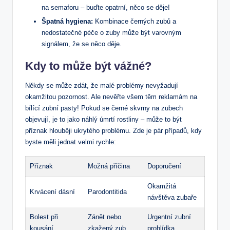
na semaforu – buďte opatrní, něco se děje!
Špatná hygiena:
Kombinace černých zubů a
nedostatečné péče o zuby může být varovným
signálem, že se něco děje.
Kdy to může být vážné?
Někdy se může zdát, že malé problémy nevyžadují
okamžitou pozornost. Ale nevěřte všem těm reklamám na
bílící zubní pasty! Pokud se černé skvrny na zubech
objevují, je to jako náhlý úmrtí rostliny – může to být
příznak hlouběji ukrytého problému. Zde je pár případů, kdy
byste měli jednat velmi rychle:
Příznak
Možná příčina
Doporučení
Okamžitá
Krvácení dásní
Parodontitida
návštěva zubaře
Bolest při
Zánět nebo
Urgentní zubní
kousání
zkažený zub
prohlídka