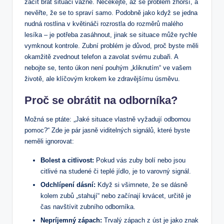
začít brát situaci vážně. Nečekejte, až se problém zhorší, a
nevěřte, že se to spraví samo. Podobně jako když se jedna
nudná rostlina v květináči rozrostla do rozměrů malého
lesíka – je potřeba zasáhnout, jinak se situace může rychle
vymknout kontrole. Zubní problém je důvod, proč byste měli
okamžitě zvednout telefon a zavolat svému zubaři. A
nebojte se, tento úkon není pouhým „kliknutím“ ve vašem
životě, ale klíčovým krokem ke zdravějšímu úsměvu.
Proč se obrátit na odborníka?
Možná se ptáte: „Jaké situace vlastně vyžadují odbornou
pomoc?“ Zde je pár jasně viditelných signálů, které byste
neměli ignorovat:
Bolest a citlivost:
Pokud vás zuby bolí nebo jsou
citlivé na studené či teplé jídlo, je to varovný signál.
Odchlípení dásní:
Když si všimnete, že se dásně
kolem zubů „stahují“ nebo začínají krvácet, určitě je
čas navštívit zubního odborníka.
Nepríjemný zápach:
Trvalý zápach z úst je jako znak