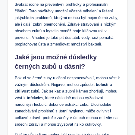
dvakrát ročně na preventivní prohlídky a profesionální
čištění. Tyto návštěvy umožní včasné odhalení a řešení
jakýchkoliv problémů, kterými mohou být nejen černé zuby,
ale i další zubní onemocnění. Zdravé stravování s nízkým
obsahem cukrů a kyselin rovněž hraje klíčovou roli v
prevenci. Vhodné je také pít dostatek vody, což pomáhá
proplachovat ústa a zmenšovat množství bakterií.
Jaké jsou možné důsledky
černých zubů u dásní?
Pokud se černé zuby u dásní nezpracovávají, mohou vést k
vážným důsledkům. Nejprve, mohou způsobit
bolesti a
citlivost
zubů. Jak se kaz a zubní kámen zhoršují, mohou
vést k
infekcím
, které následně mohou vyžadovat
náročnější léčbu či dokonce extrakci zubu. Dlouhodobě
zanedbávání problémů s ústní hygienou může ovlivnit i
celkové zdraví, protože záněty v ústech mohou mít vliv na
srdeční zdraví a mohou zvyšovat riziko cukrovky.
Dalším důsledkem mohou být psychické dopady, jako