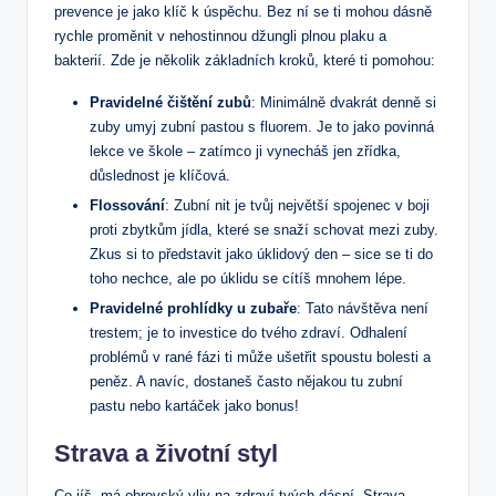
prevence je jako klíč k úspěchu. Bez ní se ti mohou dásně
rychle proměnit v nehostinnou džungli plnou plaku a
bakterií. Zde je několik základních kroků, které ti pomohou:
Pravidelné čištění zubů
: Minimálně dvakrát denně si
zuby umyj zubní pastou s fluorem. Je to jako povinná
lekce ve škole – zatímco ji vynecháš jen zřídka,
důslednost je klíčová.
Flossování
: Zubní nit je tvůj největší spojenec v boji
proti zbytkům jídla, které se snaží schovat mezi zuby.
Zkus si to představit jako úklidový den – sice se ti do
toho nechce, ale po úklidu se cítíš mnohem lépe.
Pravidelné prohlídky u zubaře
: Tato návštěva není
trestem; je to investice do tvého zdraví. Odhalení
problémů v rané fázi ti může ušetřit spoustu bolesti a
peněz. A navíc, dostaneš často nějakou tu zubní
pastu nebo kartáček jako bonus!
Strava a životní styl
Co jíš, má obrovský vliv na zdraví tvých dásní. Strava