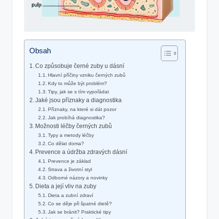
Obsah
Co způsobuje černé zuby u dásní
Hlavní příčiny vzniku černých zubů
Kdy to může být problém?
Tipy, jak se s tím vypořádat
Jaké jsou příznaky a diagnostika
Příznaky, na které si dát pozor
Jak probíhá diagnostika?
Možnosti léčby černých zubů
Typy a metody léčby
Co dělat doma?
Prevence a údržba zdravých dásní
Prevence je základ
Strava a životní styl
Odborné názory a novinky
Dieta a její vliv na zuby
Dieta a zubní zdraví
Co se děje při špatné dietě?
Jak se bránit? Praktické tipy