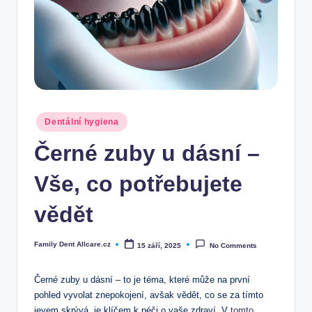
Posted
Dentální hygiena
in
Černé zuby u dásní –
Vše, co potřebujete
vědět
Family Dent Allcare.cz
15 září, 2025
No Comments
Posted
by
Černé zuby u dásní – to je téma, které může na první
pohled vyvolat znepokojení, avšak vědět, co se za tímto
jevem skrývá, je klíčem k péči o vaše zdraví. V
tomto