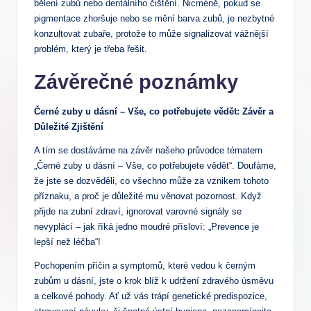
bělení zubů nebo dentálního čištění. Nicméně, pokud se
pigmentace zhoršuje nebo se mění barva zubů, je nezbytné
konzultovat zubaře, protože to může signalizovat vážnější
problém, který je třeba řešit.
Závěrečné poznámky
Černé zuby u dásní – Vše, co potřebujete vědět: Závěr a
Důležité Zjištění
A tím se dostáváme na závěr našeho průvodce tématem
„Černé zuby u dásní – Vše, co potřebujete vědět“. Doufáme,
že jste se dozvěděli, co všechno může za vznikem tohoto
příznaku, a proč je důležité mu věnovat pozornost. Když
přijde na zubní zdraví, ignorovat varovné signály se
nevyplácí – jak říká jedno moudré přísloví: „Prevence je
lepší než léčba“!
Pochopením příčin a symptomů, které vedou k černým
zubům u dásní, jste o krok blíž k udržení zdravého úsměvu
a celkové pohody. Ať už vás trápí genetické predispozice,