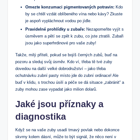
Omezte konzumaci pigmentovaných potravin:
Kdo
by se chtěl vzdát oblíbeného vína nebo kávy? Zkuste
je aspoň vypláchnout vodou po jídle.
Pravidelné prohlídky u zubaře:
Nezapomeňte vyjít s
úsměvem a pětí se zpět k zubu, co jste ztratili. Zubaři
jsou jako superhrdinové pro vaše zuby!
Takže, milý příteli, pokud se bojíš černých zubů, buď na
pozoru a sleduj svůj úsměv. Kdo ví, třeba tě tvé zuby
dovedou na další velké dobrodružství – jako třeba
ochutnávku zubní pasty místo jde do zubní ordinace! Ale
buď v klidu, s trochou úsilí a péče se dá situace „zabránit“ a
zuby mohou zase vypadat jako milion dolarů.
Jaké jsou příznaky a
diagnostika
Když se na vaše zuby usadí tmavý povlak nebo dokonce
skvrny kolem dásní, může to být signál, že něco není v