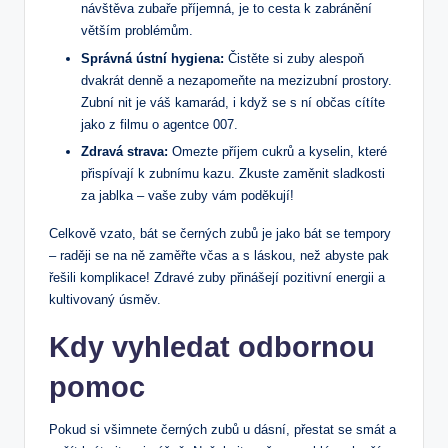
návštěva zubaře příjemná, je to cesta k zabránění
větším problémům.
Správná ústní hygiena:
Čistěte si zuby alespoň
dvakrát denně a nezapomeňte na mezizubní prostory.
Zubní nit je váš kamarád, i když se s ní občas cítíte
jako z filmu o agentce 007.
Zdravá strava:
Omezte příjem cukrů a kyselin, které
přispívají k zubnímu kazu. Zkuste zaměnit sladkosti
za jablka – vaše zuby vám poděkují!
Celkově vzato, bát se černých zubů je jako bát se tempory
– raději se na ně zaměřte včas a s láskou, než abyste pak
řešili komplikace! Zdravé zuby přinášejí pozitivní energii a
kultivovaný úsměv.
Kdy vyhledat odbornou
pomoc
Pokud si všimnete černých zubů u dásní, přestat se smát a