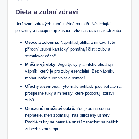
Dieta a zubní zdraví
Udržování zdravých zubů začíná na talíři. Následující
potraviny a nápoje mají zásadní vliv na zdraví našich zubů:
Ovoce a zelenina:
Například jablka a mrkev. Tyto
přírodní „zubní kartáčky“ pomáhají čistit zuby a
stimulovat dásně.
Mléčné výrobky:
Jogurty, sýry a mléko obsahují
vápník, který je pro zuby esenciální. Bez vápníku
mohou naše zuby volat o pomoc!
Ořechy a semena:
Tyto malé poklady jsou bohaté na
prospěšné tuky a minerály, které podporují zdraví
zubů.
Omezené množství cukrů:
Zde jsou na scéně
nepřátelé, kteří zpomalují náš přirozený úsměv.
Rychlé cukry se neustále snaží zanechat na našich
zubech svou stopu.