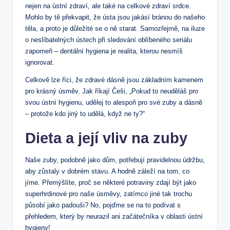
nejen na ústní zdraví, ale také na celkové zdraví srdce.
Mohlo by tě překvapit, že ústa jsou jakásí bránou do našeho
těla, a proto je důležité se o ně starat. Samozřejmě, na iluze
o neslíbatelných ústech při sledování oblíbeného seriálu
zapomeň – dentální hygiena je realita, kterou nesmíš
ignorovat.
Celkově lze říci, že zdravé dásně jsou základním kamenem
pro krásný úsměv. Jak říkají Češi, „Pokud to neuděláš pro
svou ústní hygienu, udělej to alespoň pro své zuby a dásně
– protože kdo jiný to udělá, když ne ty?“
Dieta a její vliv na zuby
Naše zuby, podobně jako dům, potřebují pravidelnou údržbu,
aby zůstaly v dobrém stavu. A hodně záleží na tom, co
jíme. Přemýšlíte, proč se některé potraviny zdají být jako
superhrdinové pro naše úsměvy, zatímco jiné tak trochu
působí jako padouši? No, pojďme se na to podívat s
přehledem, který by neurazil ani začátečníka v oblasti ústní
hygieny!