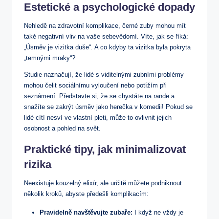
Estetické a psychologické dopady
Nehledě na zdravotní komplikace, černé zuby mohou mít
také negativní vliv na vaše sebevědomí. Víte, jak se říká:
„Úsměv je vizitka duše“. A co kdyby ta vizitka byla pokryta
„temnými mraky“?
Studie naznačují, že lidé s viditelnými zubními problémy
mohou čelit sociálnímu vyloučení nebo potížím při
seznámení. Představte si, že se chystáte na rande a
snažíte se zakrýt úsměv jako herečka v komedii! Pokud se
lidé cítí nesví ve vlastní pleti, může to ovlivnit jejich
osobnost a pohled na svět.
Praktické tipy, jak minimalizovat
rizika
Neexistuje kouzelný elixír, ale určitě můžete podniknout
několik kroků, abyste předešli komplikacím:
Pravidelně navštěvujte zubaře:
I když ne vždy je