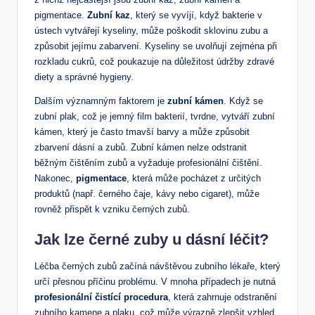
pigmentace.
Zubní kaz
, který se vyvíjí, když bakterie v
ústech vytvářejí kyseliny, může poškodit sklovinu zubu a
způsobit jejímu zabarvení. Kyseliny se uvolňují zejména při
rozkladu cukrů, což poukazuje na důležitost údržby zdravé
diety a správné hygieny.
Dalším významným faktorem je
zubní kámen
. Když se
zubní plak, což je jemný film bakterií, tvrdne, vytváří zubní
kámen, který je často tmavší barvy a může způsobit
zbarvení dásní a zubů. Zubní kámen nelze odstranit
běžným čištěním zubů a vyžaduje profesionální čištění.
Nakonec,
pigmentace
, která může pocházet z určitých
produktů (např. černého čaje, kávy nebo cigaret), může
rovněž přispět k vzniku černých zubů.
Jak lze černé zuby u dásní léčit?
Léčba černých zubů začíná návštěvou zubního lékaře, který
určí přesnou příčinu problému. V mnoha případech je nutná
profesionální čistící procedura
, která zahrnuje odstranění
zubního kamene a plaku, což může výrazně zlepšit vzhled