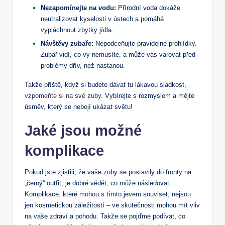
Nezapomínejte na vodu:
Přírodní voda dokáže
neutralizovat kyselosti v ústech a pomáhá
vypláchnout zbytky jídla.
Návštěvy zubaře:
Nepodceňujte pravidelné prohlídky.
Zubař vidí, co vy nemusíte, a může vás varovat před
problémy dřív, než nastanou.
Takže příště, když si budete dávat tu lákavou sladkost,
vzpomeňte si na své zuby
. Vybírejte s rozmyslem a mějte
úsměv, který se nebojí ukázat světu!
Jaké jsou možné
komplikace
Pokud jste zjistili, že vaše zuby se postavily do fronty na
„černý“ outfit, je dobré vědět, co může následovat.
Komplikace, které mohou s tímto jevem souviset, nejsou
jen kosmetickou záležitostí – ve skutečnosti mohou mít vliv
na vaše zdraví a pohodu. Takže se pojďme podívat, co