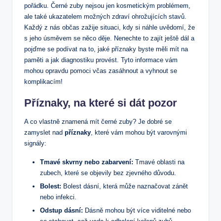
pořádku. Černé zuby nejsou jen kosmetickým problémem,
ale také ukazatelem možných zdraví ohrožujících stavů.
Každý z nás občas zažije situaci, kdy si náhle uvědomí, že
s jeho úsměvem se něco děje. Nenechte to zajít ještě dál a
pojďme se podívat na to, jaké příznaky byste měli mít na
paměti a jak diagnostiku provést. Tyto informace vám
mohou opravdu pomoci včas zasáhnout a vyhnout se
komplikacím!
Příznaky,
na které si dát pozor
A co vlastně znamená mít černé zuby? Je dobré se
zamyslet nad
příznaky
, které vám mohou být varovnými
signály:
Tmavé skvrny nebo zabarvení:
Tmavé oblasti na
zubech, které se objevily bez zjevného důvodu.
Bolest:
Bolest dásní, která může naznačovat zánět
nebo infekci.
Odstup dásní:
Dásně mohou být více viditelné nebo