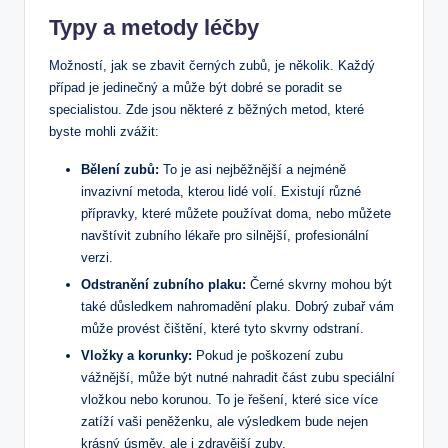
Typy a metody léčby
Možností, jak se zbavit černých zubů, je několik. Každý
případ je jedinečný a může být dobré se poradit se
specialistou. Zde jsou některé z běžných metod, které
byste mohli zvážit:
Bělení zubů:
To je asi nejběžnější a nejméně
invazivní metoda, kterou lidé volí. Existují různé
přípravky, které můžete používat doma, nebo můžete
navštívit zubního lékaře pro silnější, profesionální
verzi.
Odstranění zubního plaku:
Černé skvrny mohou být
také důsledkem nahromadění plaku. Dobrý zubař vám
může provést čištění, které tyto skvrny odstraní.
Vložky a korunky:
Pokud je poškození zubu
vážnější, může být nutné nahradit část zubu speciální
vložkou nebo korunou. To je řešení, které sice více
zatíží vaši peněženku, ale výsledkem bude nejen
krásný úsměv, ale i zdravější zuby.