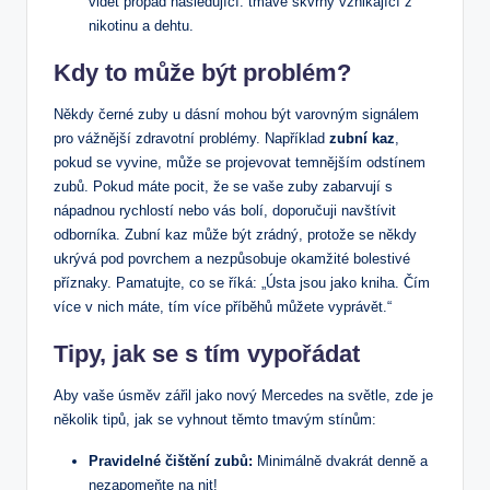
vidět propad následující: tmavé skvrny vznikající z
nikotinu a dehtu.
Kdy to může být problém?
Někdy černé zuby u dásní mohou být varovným signálem
pro vážnější zdravotní problémy. Například
zubní kaz
,
pokud se vyvine, může se projevovat temnějším odstínem
zubů. Pokud máte pocit, že se vaše zuby zabarvují s
nápadnou rychlostí nebo vás bolí, doporučuji navštívit
odborníka. Zubní kaz může být zrádný, protože se někdy
ukrývá pod povrchem a nezpůsobuje okamžité bolestivé
příznaky. Pamatujte, co se říká: „Ústa jsou jako kniha. Čím
více v nich máte, tím více příběhů můžete vyprávět.“
Tipy, jak se s tím vypořádat
Aby vaše úsměv zářil jako nový Mercedes na světle, zde je
několik tipů, jak se vyhnout těmto tmavým stínům:
Pravidelné čištění zubů:
Minimálně dvakrát denně a
nezapomeňte na nit!