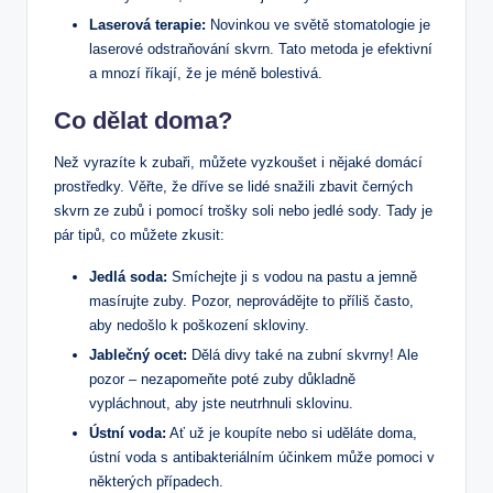
Laserová terapie:
Novinkou ve světě stomatologie je
laserové odstraňování skvrn. Tato metoda je efektivní
a mnozí říkají, že je méně bolestivá.
Co dělat doma?
Než vyrazíte k zubaři, můžete vyzkoušet i nějaké domácí
prostředky. Věřte, že dříve se lidé snažili zbavit černých
skvrn ze zubů i pomocí trošky soli nebo jedlé sody. Tady je
pár tipů, co můžete zkusit:
Jedlá soda:
Smíchejte ji s vodou na pastu a jemně
masírujte zuby. Pozor, neprovádějte to příliš často,
aby nedošlo k poškození skloviny.
Jablečný ocet:
Dělá divy také na zubní skvrny! Ale
pozor – nezapomeňte poté zuby důkladně
vypláchnout, aby jste neutrhnuli sklovinu.
Ústní voda:
Ať už je koupíte nebo si uděláte doma,
ústní voda s antibakteriálním účinkem může pomoci v
některých případech.