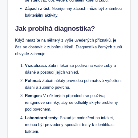
se stahovat, což vede k odhalení kořenů zubů.
Zápach z úst:
Nepríjemný zápach může být známkou
bakteriální aktivity.
Jak probíhá diagnostika?
Když narazíte na některý z výše uvedených příznaků, je
čas se dostavit k zubnímu lékaři. Diagnostika černých zubů
obvykle zahrnuje:
Vizualizaci:
Zubní lékař se podívá na vaše zuby a
dásně a posoudí jejich vzhled.
Pohmat:
Zubaři někdy provedou pohmatové vyšetření
dásní a zubního povrchu.
Rentgen:
V některých případech se používají
rentgenové snímky, aby se odhalily skryté problémy
pod povrchem.
Laboratorní testy:
Pokud je podezření na infekci,
mohou být provedeny speciální testy k identifikaci
bakterií.